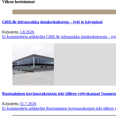
Viikon luetuimmat
GRK:lle infraurakka datakeskuksesta – työt jo käynnissä
Kirjoitettu
3.8.2026
Ei kommentteja
artikkeliin GRK:lle infraurakka datakeskuksesta – työ
Ruotsalainen korjausrakentaja teki jälleen yrityskaupat Suome
Kirjoitettu
31.7.2026
Ei kommentteja
artikkeliin Ruotsalainen korjausrakentaja teki jälle