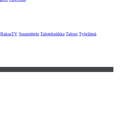
RaksaTV
Suunnittelu
Talotekniikka
Talous
Työelämä