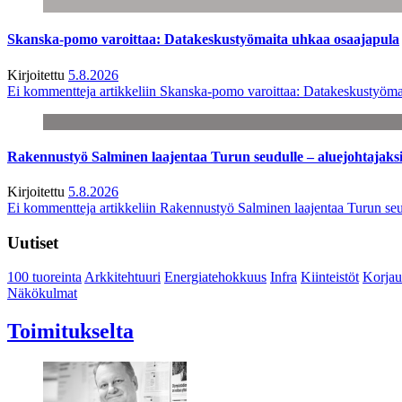
Skanska-pomo varoittaa: Datakeskustyömaita uhkaa osaajapula
Kirjoitettu
5.8.2026
Ei kommentteja
artikkeliin Skanska-pomo varoittaa: Datakeskustyöma
Rakennustyö Salminen laajentaa Turun seudulle – aluejohtajaks
Kirjoitettu
5.8.2026
Ei kommentteja
artikkeliin Rakennustyö Salminen laajentaa Turun seu
Uutiset
100 tuoreinta
Arkkitehtuuri
Energiatehokkuus
Infra
Kiinteistöt
Korjau
Näkökulmat
Toimitukselta