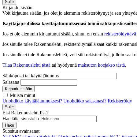
Sulje
Kirjaudu sisään
Voit kirjautua sisään, jos olet jo aiemmin rekisteröitynyt ja sen yhteyde
Käyttäjäprofiilissa käyttäjätunnuksenasi toimii sähköpostiosoittees
Jos et ole aiemmin kirjautunut sisään, sinun on ensin
rekisteröidyttävä 
Jos sinulle tulee Rakennuslehti, rekisteröitymällä saat kaikki rakennusle
Jos sinulle ei tule Rakennuslehteä, voit silti rekisteröityä, jolloin sa
Tilaa Rakennuslehti tästä
tai hyödynnä
maksuton koejakso tästä
.
Sähköposti tai käyttäjätunnus
Salasana
Kirjaudu sisään
Muista minut
Unohditko käyttäjätunnuksesi?
Unohditko salasanasi?
Rekisteröidy
Sulje
Etsi Rakennuslehti.fistä
Hae tältä sivustolta
Haku
Suositut avainsanat
YIT
SRV
skanska
Helsinki
Tilastokeskus
yrityskauppa
NCC
Espoo