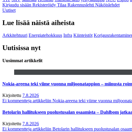
Kirjaudu sisään
Rekisteröidy
Tilaa Rakennuslehti
Näköislehdet
Uutiset
Lue lisää näistä aiheista
Arkkitehtuuri
Energiatehokkuus
Infra
Kiinteistöt
Korjausrakentamine
Uutisissa nyt
Uusimmat artikkelit
Nokia-areena teki viime vuonna miljoonatappion – miinusta ro
Kirjoitettu
7.8.2026
Ei kommentteja
artikkeliin Nokia-areena teki viime vuonna miljoona
Betolarin hallitukseen puolustusalan osaamista – Dahlbom jatk
Kirjoitettu
7.8.2026
Ei kommentteja
artikkeliin Betolarin hallitukseen puolustusalan osa