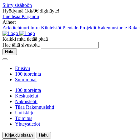
Siirry sisältöön
Hyödynnä 1kk/0€ diginäyte!
Lue lisää
Kirjaudu
Aiheet
Arkkitehtuuri
Infra
Kiinteistöt
Pientalo
Projektit
Rakennustuote
Raken
Kaikki mitä tietää pitää
Hae tältä sivustolta
Haku
Etusivu
100 tuoreinta
Suurimmat
100 tuoreinta
Keskustelut
Näköislehti
Tilaa Rakennuslehti
Uutiskirje
Toimitus
Yhteystiedot
Kirjaudu sisään
Haku