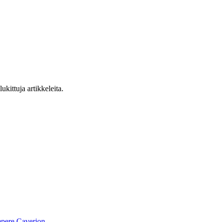
ukittuja artikkeleita.
pere
Caverion