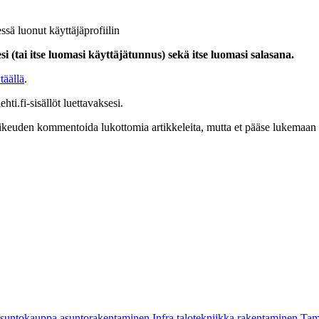
ssä luonut käyttäjäprofiilin
i (tai itse luomasi käyttäjätunnus) sekä itse luomasi salasana.
täällä
.
hti.fi-sisällöt luettavaksesi.
at oikeuden kommentoida lukottomia artikkeleita, mutta et pääse lukemaan l
asuntokauppa
asuntorakentaminen
Infra
talotekniikka
rakentaminen
Tam