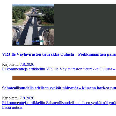
VRJ:lle Väyläviraston tieurakka Oulusta – Poikkimaantien par
Kirjoitettu
7.8.2026
Ei kommentteja
artikkeliin VRJ:lle Väyläviraston tieurakka Oulusta 
Sahateollisuudella edelleen synkät näkymät – kiusana korkea pu
Kirjoitettu
7.8.2026
Ei kommentteja
artikkeliin Sahateollisuudella edelleen synkät näkym
Lisää uutisia