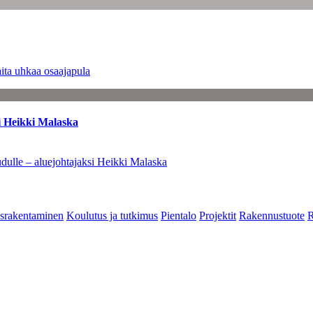
ita uhkaa osaajapula
i Heikki Malaska
dulle – aluejohtajaksi Heikki Malaska
srakentaminen
Koulutus ja tutkimus
Pientalo
Projektit
Rakennustuote
R