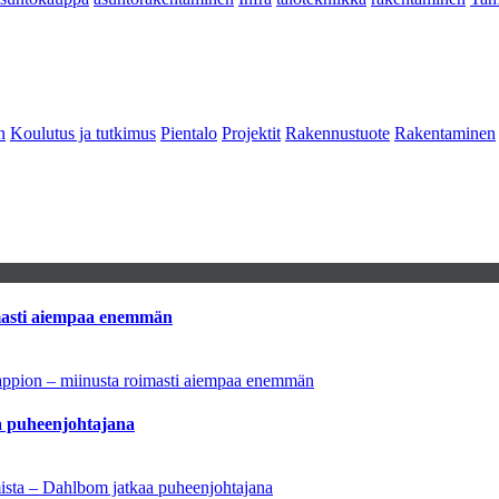
n
Koulutus ja tutkimus
Pientalo
Projektit
Rakennustuote
Rakentaminen
imasti aiempaa enemmän
tappion – miinusta roimasti aiempaa enemmän
aa puheenjohtajana
amista – Dahlbom jatkaa puheenjohtajana