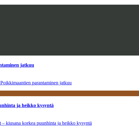
antaminen jatkuu
– Poikkimaantien parantaminen jatkuu
unhinta ja heikko kysyntä
ät – kiusana korkea puunhinta ja heikko kysyntä