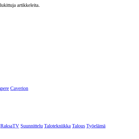
ukittuja artikkeleita.
pere
Caverion
RaksaTV
Suunnittelu
Talotekniikka
Talous
Työelämä