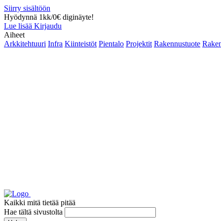
Siirry sisältöön
Hyödynnä 1kk/0€ diginäyte!
Lue lisää
Kirjaudu
Aiheet
Arkkitehtuuri
Infra
Kiinteistöt
Pientalo
Projektit
Rakennustuote
Raken
Kaikki mitä tietää pitää
Hae tältä sivustolta