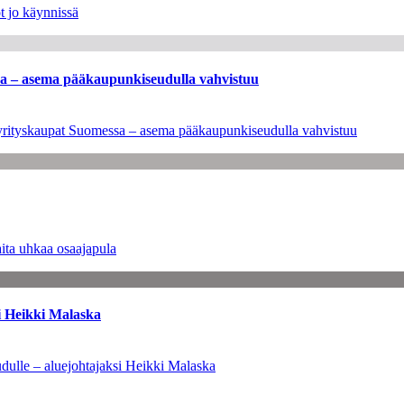
t jo käynnissä
ssa – asema pääkaupunkiseudulla vahvistuu
en yrityskaupat Suomessa – asema pääkaupunkiseudulla vahvistuu
ita uhkaa osaajapula
i Heikki Malaska
dulle – aluejohtajaksi Heikki Malaska