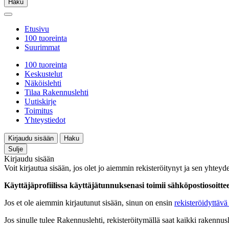
Haku
Etusivu
100 tuoreinta
Suurimmat
100 tuoreinta
Keskustelut
Näköislehti
Tilaa Rakennuslehti
Uutiskirje
Toimitus
Yhteystiedot
Kirjaudu sisään
Haku
Sulje
Kirjaudu sisään
Voit kirjautua sisään, jos olet jo aiemmin rekisteröitynyt ja sen yhteyde
Käyttäjäprofiilissa käyttäjätunnuksenasi toimii sähköpostiosoittees
Jos et ole aiemmin kirjautunut sisään, sinun on ensin
rekisteröidyttävä 
Jos sinulle tulee Rakennuslehti, rekisteröitymällä saat kaikki rakennusle