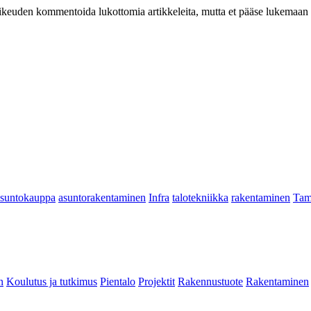
at oikeuden kommentoida lukottomia artikkeleita, mutta et pääse lukemaan l
asuntokauppa
asuntorakentaminen
Infra
talotekniikka
rakentaminen
Tam
n
Koulutus ja tutkimus
Pientalo
Projektit
Rakennustuote
Rakentaminen