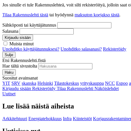
Jos sinulle ei tule Rakennuslehteä, voit silti rekisteröityä, jolloin sa
Tilaa Rakennuslehti tästä
tai hyödynnä
maksuton koejakso tästä
.
Sähköposti tai käyttäjätunnus
Salasana
Kirjaudu sisään
Muista minut
Unohditko käyttäjätunnuksesi?
Unohditko salasanasi?
Rekisteröidy
Sulje
Etsi Rakennuslehti.fistä
Hae tältä sivustolta
Haku
Suositut avainsanat
YIT
SRV
skanska
Helsinki
Tilastokeskus
yrityskauppa
NCC
Espoo
Kirjaudu sisään
Rekisteröidy
Tilaa Rakennuslehti
Näköislehdet
Uutiset
Lue lisää näistä aiheista
Arkkitehtuuri
Energiatehokkuus
Infra
Kiinteistöt
Korjausrakentamine
Uutisissa nyt