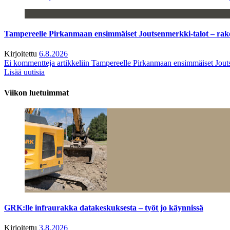
Tampereelle Pirkanmaan ensimmäiset Joutsenmerkki-talot – ra
Kirjoitettu
6.8.2026
Ei kommentteja
artikkeliin Tampereelle Pirkanmaan ensimmäiset Jout
Lisää uutisia
Viikon luetuimmat
GRK:lle infraurakka datakeskuksesta – työt jo käynnissä
Kirjoitettu
3.8.2026