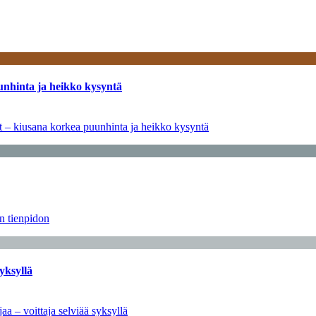
unhinta ja heikko kysyntä
ät – kiusana korkea puunhinta ja heikko kysyntä
än tienpidon
yksyllä
aa – voittaja selviää syksyllä