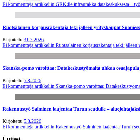
Ei kommentteja
artikkeliin GRK:lle infraurakka datakeskuksesta – työ
Ruotsalainen korjausrakentaja teki jälleen yrityskaupat Suome
Kirjoitettu
31.7.2026
Ei kommentteja
artikkeliin Ruotsalainen korjausrakentaja teki jälle
Skanska-pomo varoittaa: Datakeskustyömaita uhkaa osaajapula
Kirjoitettu
5.8.2026
Ei kommentteja
artikkeliin Skanska-pomo varoittaa: Datakeskustyöma
Rakennustyö Salminen laajentaa Turun seudulle – aluejohtajaks
Kirjoitettu
5.8.2026
Ei kommentteja
artikkeliin Rakennustyö Salminen laajentaa Turun seu
Uutiset