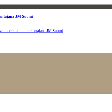
kentajana JM Suomi
senmerkki-talot – rakentajana JM Suomi