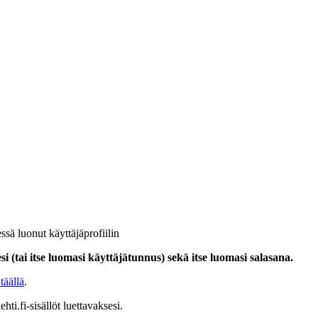
ssä luonut käyttäjäprofiilin
i (tai itse luomasi käyttäjätunnus) sekä itse luomasi salasana.
täällä
.
hti.fi-sisällöt luettavaksesi.