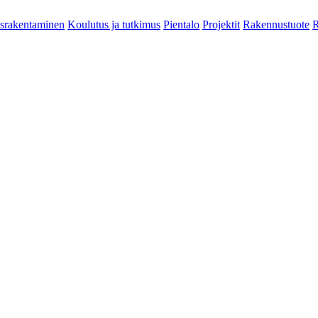
srakentaminen
Koulutus ja tutkimus
Pientalo
Projektit
Rakennustuote
R