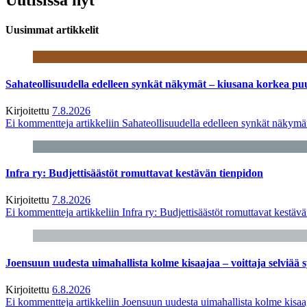
Uusimmat artikkelit
Sahateollisuudella edelleen synkät näkymät – kiusana korkea pu
Kirjoitettu
7.8.2026
Ei kommentteja
artikkeliin Sahateollisuudella edelleen synkät näkym
Infra ry: Budjettisäästöt romuttavat kestävän tienpidon
Kirjoitettu
7.8.2026
Ei kommentteja
artikkeliin Infra ry: Budjettisäästöt romuttavat kestäv
Joensuun uudesta uimahallista kolme kisaajaa – voittaja selviää s
Kirjoitettu
6.8.2026
Ei kommentteja
artikkeliin Joensuun uudesta uimahallista kolme kisaaj