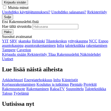
Kirjaudu sisään
Muista minut
Unohditko käyttäjätunnuksesi?
Unohditko salasanasi?
Rekisteröidy
Sulje
Etsi Rakennuslehti.fistä
Hae tältä sivustolta
Haku
Suositut avainsanat
YIT
SRV
skanska
Helsinki
Tilastokeskus
yrityskauppa
NCC
Espoo
asuntokauppa
asuntorakentaminen
Infra
talotekniikka
rakentaminen
Tampere
Caverion
Kirjaudu sisään
Rekisteröidy
Tilaa Rakennuslehti
Näköislehdet
Uutiset
Lue lisää näistä aiheista
Arkkitehtuuri
Energiatehokkuus
Infra
Kiinteistöt
Korjausrakentaminen
Koulutus ja tutkimus
Pientalo
Projektit
Rakennustuote
Rakentaminen
RaksaTV
Suunnittelu
Talotekniikka
Talous
Työelämä
Uutisissa nyt