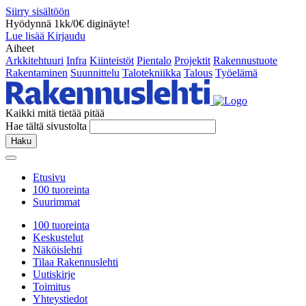
Siirry sisältöön
Hyödynnä 1kk/0€ diginäyte!
Lue lisää
Kirjaudu
Aiheet
Arkkitehtuuri
Infra
Kiinteistöt
Pientalo
Projektit
Rakennustuote
Rakentaminen
Suunnittelu
Talotekniikka
Talous
Työelämä
Kaikki mitä tietää pitää
Hae tältä sivustolta
Haku
Etusivu
100 tuoreinta
Suurimmat
100 tuoreinta
Keskustelut
Näköislehti
Tilaa Rakennuslehti
Uutiskirje
Toimitus
Yhteystiedot