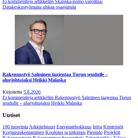
Ei kommentteja
artikkeliin Skanska-pomo varoittaa:
Datakeskustyömaita uhkaa osaajapula
Rakennustyö Salminen laajentaa Turun seudulle –
aluejohtajaksi Heikki Malaska
Kirjoitettu
5.8.2026
Ei kommentteja
artikkeliin Rakennustyö Salminen laajentaa Turun
seudulle – aluejohtajaksi Heikki Malaska
Uutiset
100 tuoreinta
Arkkitehtuuri
Energiatehokkuus
Infra
Kiinteistöt
Korjausrakentaminen
Koulutus ja tutkimus
Pientalo
Projektit
Rakennustuote
Rakentaminen
Suunnittelu
Talotekniikka
Talous