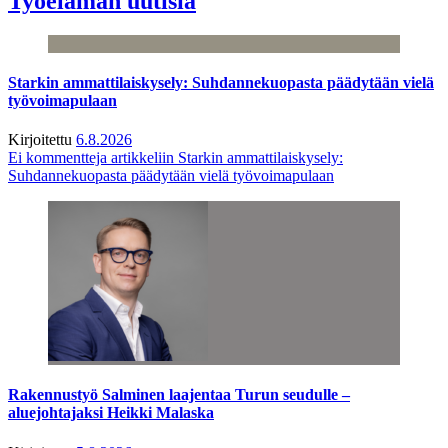
Työelämän uutisia
Starkin ammattilaiskysely: Suhdannekuopasta päädytään vielä
työvoimapulaan
Kirjoitettu
6.8.2026
Ei kommentteja
artikkeliin Starkin ammattilaiskysely:
Suhdannekuopasta päädytään vielä työvoimapulaan
Rakennustyö Salminen laajentaa Turun seudulle –
aluejohtajaksi Heikki Malaska