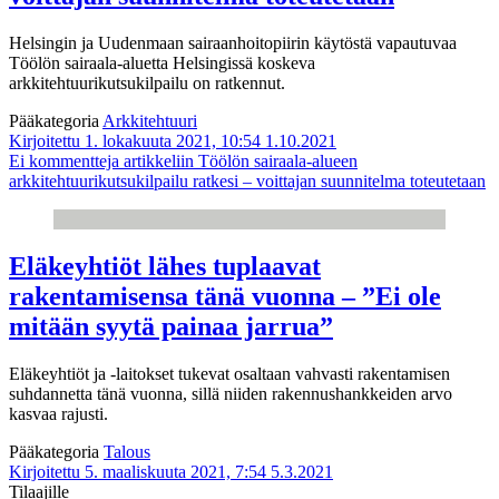
Helsingin ja Uudenmaan sairaanhoitopiirin käytöstä vapautuvaa
Töölön sairaala-aluetta Helsingissä koskeva
arkkitehtuurikutsukilpailu on ratkennut.
Pääkategoria
Arkkitehtuuri
Kirjoitettu 1. lokakuuta 2021, 10:54
1.10.2021
Ei kommentteja
artikkeliin Töölön sairaala-alueen
arkkitehtuurikutsukilpailu ratkesi – voittajan suunnitelma toteutetaan
Eläkeyhtiöt lähes tuplaavat
rakentamisensa tänä vuonna – ”Ei ole
mitään syytä painaa jarrua”
Eläkeyhtiöt ja -laitokset tukevat osaltaan vahvasti rakentamisen
suhdannetta tänä vuonna, sillä niiden rakennushankkeiden arvo
kasvaa rajusti.
Pääkategoria
Talous
Kirjoitettu 5. maaliskuuta 2021, 7:54
5.3.2021
Tilaajille