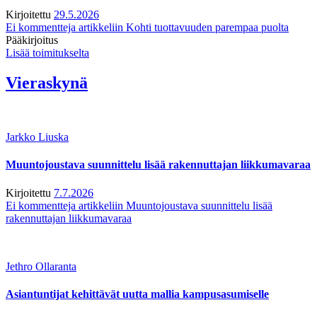
Kirjoitettu
29.5.2026
Ei kommentteja
artikkeliin Kohti tuottavuuden parempaa puolta
Pääkirjoitus
Lisää toimitukselta
Vieraskynä
Jarkko Liuska
Muuntojoustava suunnittelu lisää rakennuttajan liikkumavaraa
Kirjoitettu
7.7.2026
Ei kommentteja
artikkeliin Muuntojoustava suunnittelu lisää
rakennuttajan liikkumavaraa
Jethro Ollaranta
Asiantuntijat kehittävät uutta mallia kampusasumiselle