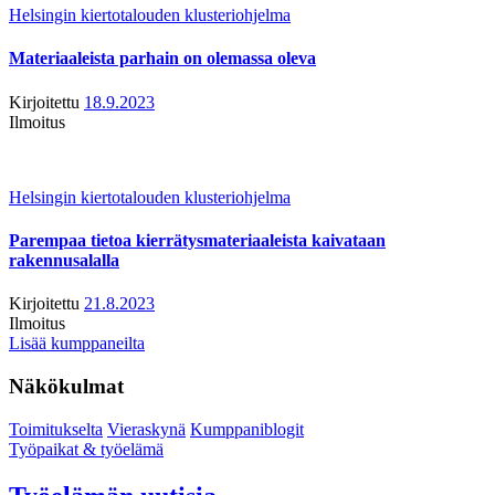
Helsingin kiertotalouden klusteriohjelma
Materiaaleista parhain on olemassa oleva
Kirjoitettu
18.9.2023
Ilmoitus
Helsingin kiertotalouden klusteriohjelma
Parempaa tietoa kierrätysmateriaaleista kaivataan
rakennusalalla
Kirjoitettu
21.8.2023
Ilmoitus
Lisää kumppaneilta
Näkökulmat
Toimitukselta
Vieraskynä
Kumppaniblogit
Työpaikat & työelämä