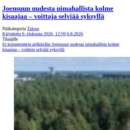
Joensuun uudesta uimahallista kolme
kisaajaa – voittaja selviää syksyllä
Pääkategoria
Talous
Kirjoitettu 6. elokuuta 2026, 12:59
6.8.2026
Tilaajille
Ei kommentteja
artikkeliin Joensuun uudesta uimahallista kolme
kisaajaa – voittaja selviää syksyllä