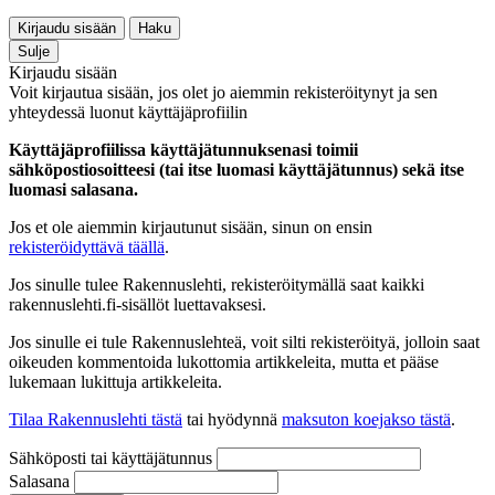
Kirjaudu sisään
Haku
Sulje
Kirjaudu sisään
Voit kirjautua sisään, jos olet jo aiemmin rekisteröitynyt ja sen
yhteydessä luonut käyttäjäprofiilin
Käyttäjäprofiilissa käyttäjätunnuksenasi toimii
sähköpostiosoitteesi (tai itse luomasi käyttäjätunnus) sekä itse
luomasi salasana.
Jos et ole aiemmin kirjautunut sisään, sinun on ensin
rekisteröidyttävä täällä
.
Jos sinulle tulee Rakennuslehti, rekisteröitymällä saat kaikki
rakennuslehti.fi-sisällöt luettavaksesi.
Jos sinulle ei tule Rakennuslehteä, voit silti rekisteröityä, jolloin saat
oikeuden kommentoida lukottomia artikkeleita, mutta et pääse
lukemaan lukittuja artikkeleita.
Tilaa Rakennuslehti tästä
tai hyödynnä
maksuton koejakso tästä
.
Sähköposti tai käyttäjätunnus
Salasana