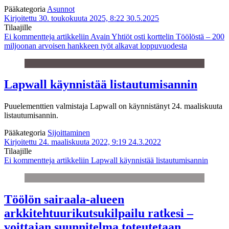
Pääkategoria
Asunnot
Kirjoitettu 30. toukokuuta 2025, 8:22
30.5.2025
Tilaajille
Ei kommentteja
artikkeliin Avain Yhtiöt osti korttelin Töölöstä – 200
miljoonan arvoisen hankkeen työt alkavat loppuvuodesta
Lapwall käynnistää listautumisannin
Puuelementtien valmistaja Lapwall on käynnistänyt 24. maaliskuuta
listautumisannin.
Pääkategoria
Sijoittaminen
Kirjoitettu 24. maaliskuuta 2022, 9:19
24.3.2022
Tilaajille
Ei kommentteja
artikkeliin Lapwall käynnistää listautumisannin
Töölön sairaala-alueen
arkkitehtuurikutsukilpailu ratkesi –
voittajan suunnitelma toteutetaan