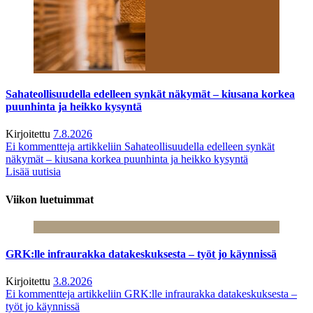
Sahateollisuudella edelleen synkät näkymät – kiusana korkea
puunhinta ja heikko kysyntä
Kirjoitettu
7.8.2026
Ei kommentteja
artikkeliin Sahateollisuudella edelleen synkät
näkymät – kiusana korkea puunhinta ja heikko kysyntä
Lisää uutisia
Viikon luetuimmat
GRK:lle infraurakka datakeskuksesta – työt jo käynnissä
Kirjoitettu
3.8.2026
Ei kommentteja
artikkeliin GRK:lle infraurakka datakeskuksesta –
työt jo käynnissä