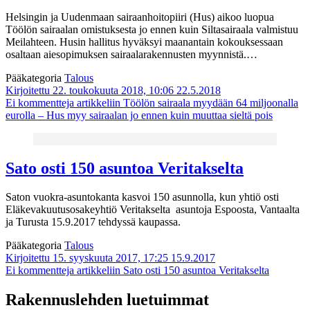
Helsingin ja Uudenmaan sairaanhoitopiiri (Hus) aikoo luopua
Töölön sairaalan omistuksesta jo ennen kuin Siltasairaala valmistuu
Meilahteen. Husin hallitus hyväksyi maanantain kokouksessaan
osaltaan aiesopimuksen sairaalarakennusten myynnistä.…
Pääkategoria
Talous
Kirjoitettu 22. toukokuuta 2018, 10:06
22.5.2018
Ei kommentteja
artikkeliin Töölön sairaala myydään 64 miljoonalla
eurolla – Hus myy sairaalan jo ennen kuin muuttaa sieltä pois
Sato osti 150 asuntoa Veritakselta
Saton vuokra-asuntokanta kasvoi 150 asunnolla, kun yhtiö osti
Eläkevakuutusosakeyhtiö Veritakselta asuntoja Espoosta, Vantaalta
ja Turusta 15.9.2017 tehdyssä kaupassa.
Pääkategoria
Talous
Kirjoitettu 15. syyskuuta 2017, 17:25
15.9.2017
Ei kommentteja
artikkeliin Sato osti 150 asuntoa Veritakselta
Rakennuslehden luetuimmat