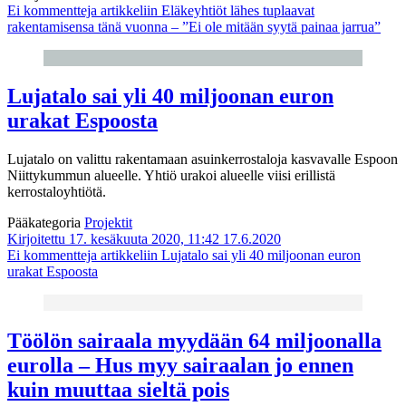
Ei kommentteja
artikkeliin Eläkeyhtiöt lähes tuplaavat
rakentamisensa tänä vuonna – ”Ei ole mitään syytä painaa jarrua”
Lujatalo sai yli 40 miljoonan euron
urakat Espoosta
Lujatalo on valittu rakentamaan asuinkerrostaloja kasvavalle Espoon
Niittykummun alueelle. Yhtiö urakoi alueelle viisi erillistä
kerrostaloyhtiötä.
Pääkategoria
Projektit
Kirjoitettu 17. kesäkuuta 2020, 11:42
17.6.2020
Ei kommentteja
artikkeliin Lujatalo sai yli 40 miljoonan euron
urakat Espoosta
Töölön sairaala myydään 64 miljoonalla
eurolla – Hus myy sairaalan jo ennen
kuin muuttaa sieltä pois