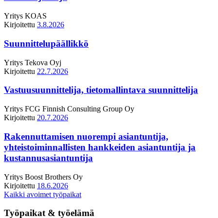
Yritys
KOAS
Kirjoitettu
3.8.2026
Suunnittelupäällikkö
Yritys
Tekova Oyj
Kirjoitettu
22.7.2026
Vastuusuunnittelija, tietomallintava suunnittelija
Yritys
FCG Finnish Consulting Group Oy
Kirjoitettu
20.7.2026
Rakennuttamisen nuorempi asiantuntija,
yhteistoiminnallisten hankkeiden asiantuntija ja
kustannusasiantuntija
Yritys
Boost Brothers Oy
Kirjoitettu
18.6.2026
Kaikki avoimet työpaikat
Työpaikat & työelämä