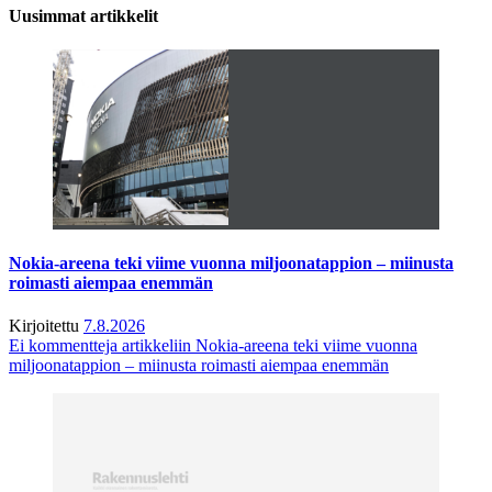
Uusimmat artikkelit
Nokia-areena teki viime vuonna miljoonatappion – miinusta
roimasti aiempaa enemmän
Kirjoitettu
7.8.2026
Ei kommentteja
artikkeliin Nokia-areena teki viime vuonna
miljoonatappion – miinusta roimasti aiempaa enemmän