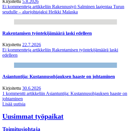
Kirjoitettu
5.8.2026
Ei kommentteja
artikkeliin Rakennustyö Salminen laajentaa Turun
seudulle – aluejohtajaksi Heikki Malaska
Rakentamisen työntekijämäärä laski edelleen
Kirjoitettu
22.7.2026
Ei kommentteja
artikkeliin Rakentamisen työntekijämäärä laski
edelleen
Asiantuntija: Kustannusohjauksen haaste on johtaminen
Kirjoitettu
30.6.2026
1 kommentti
artikkeliin Asiantuntija: Kustannusohjauksen haaste on
johtaminen
Lisää uutisia
Uusimmat työpaikat
Toimitusjohtaja