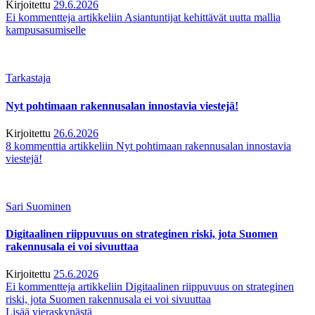
Kirjoitettu
29.6.2026
Ei kommentteja
artikkeliin Asiantuntijat kehittävät uutta mallia
kampusasumiselle
Tarkastaja
Nyt pohtimaan rakennusalan innostavia viestejä!
Kirjoitettu
26.6.2026
8 kommenttia
artikkeliin Nyt pohtimaan rakennusalan innostavia
viestejä!
Sari Suominen
Digitaalinen riippuvuus on strateginen riski, jota Suomen
rakennusala ei voi sivuuttaa
Kirjoitettu
25.6.2026
Ei kommentteja
artikkeliin Digitaalinen riippuvuus on strateginen
riski, jota Suomen rakennusala ei voi sivuuttaa
Lisää vieraskynästä