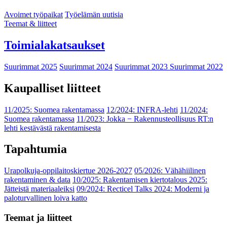
Avoimet työpaikat
Työelämän uutisia
Teemat & liitteet
Toimialakatsaukset
Suurimmat 2025
Suurimmat 2024
Suurimmat 2023
Suurimmat 2022
Kaupalliset liitteet
11/2025: Suomea rakentamassa
12/2024: INFRA-lehti
11/2024:
Suomea rakentamassa
11/2023: Jokka − Rakennusteollisuus RT:n
lehti kestävästä rakentamisesta
Tapahtumia
Urapolkuja-oppilaitoskiertue 2026-2027
05/2026: Vähähiilinen
rakentaminen & data
10/2025: Rakentamisen kiertotalous 2025:
Jätteistä materiaaleiksi
09/2024: Recticel Talks 2024: Moderni ja
paloturvallinen loiva katto
Teemat ja liitteet