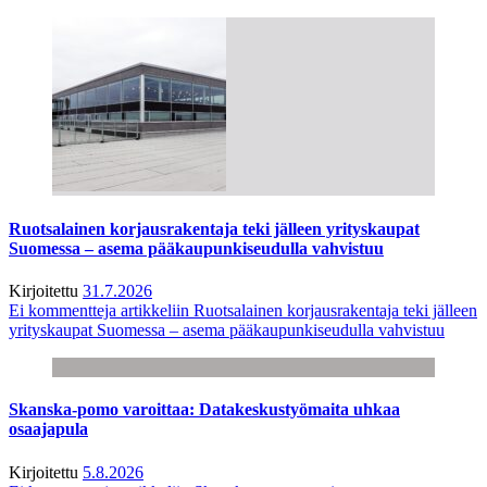
Ruotsalainen korjausrakentaja teki jälleen yrityskaupat
Suomessa – asema pääkaupunkiseudulla vahvistuu
Kirjoitettu
31.7.2026
Ei kommentteja
artikkeliin Ruotsalainen korjausrakentaja teki jälleen
yrityskaupat Suomessa – asema pääkaupunkiseudulla vahvistuu
Skanska-pomo varoittaa: Datakeskustyömaita uhkaa
osaajapula
Kirjoitettu
5.8.2026