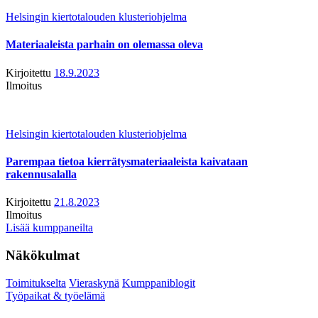
Helsingin kiertotalouden klusteriohjelma
Materiaaleista parhain on olemassa oleva
Kirjoitettu
18.9.2023
Ilmoitus
Helsingin kiertotalouden klusteriohjelma
Parempaa tietoa kierrätysmateriaaleista kaivataan
rakennusalalla
Kirjoitettu
21.8.2023
Ilmoitus
Lisää kumppaneilta
Näkökulmat
Toimitukselta
Vieraskynä
Kumppaniblogit
Työpaikat & työelämä