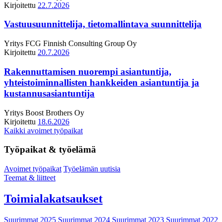
Kirjoitettu
22.7.2026
Vastuusuunnittelija, tietomallintava suunnittelija
Yritys
FCG Finnish Consulting Group Oy
Kirjoitettu
20.7.2026
Rakennuttamisen nuorempi asiantuntija,
yhteistoiminnallisten hankkeiden asiantuntija ja
kustannusasiantuntija
Yritys
Boost Brothers Oy
Kirjoitettu
18.6.2026
Kaikki avoimet työpaikat
Työpaikat & työelämä
Avoimet työpaikat
Työelämän uutisia
Teemat & liitteet
Toimialakatsaukset
Suurimmat 2025
Suurimmat 2024
Suurimmat 2023
Suurimmat 2022