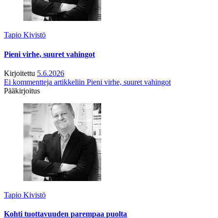
Tapio Kivistö
Pieni virhe, suuret vahingot
Kirjoitettu
5.6.2026
Ei kommentteja
artikkeliin Pieni virhe, suuret vahingot
Pääkirjoitus
Tapio Kivistö
Kohti tuottavuuden parempaa puolta