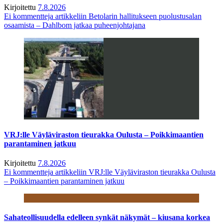
Kirjoitettu
7.8.2026
Ei kommentteja
artikkeliin Betolarin hallitukseen puolustusalan
osaamista – Dahlbom jatkaa puheenjohtajana
VRJ:lle Väyläviraston tieurakka Oulusta – Poikkimaantien
parantaminen jatkuu
Kirjoitettu
7.8.2026
Ei kommentteja
artikkeliin VRJ:lle Väyläviraston tieurakka Oulusta
– Poikkimaantien parantaminen jatkuu
Sahateollisuudella edelleen synkät näkymät – kiusana korkea