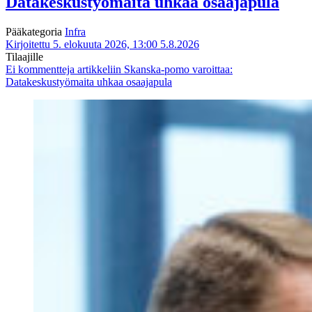
Datakeskustyömaita uhkaa osaajapula
Pääkategoria
Infra
Kirjoitettu 5. elokuuta 2026, 13:00
5.8.2026
Tilaajille
Ei kommentteja
artikkeliin Skanska-pomo varoittaa:
Datakeskustyömaita uhkaa osaajapula