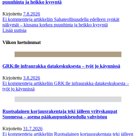
puunhinta ja heikko kysyntä
Kirjoitettu
7.8.2026
Ei kommentteja
artikkeliin Sahateollisuudella edelleen synkät
näkymät – kiusana korkea puunhinta ja heikko kysyntä
Lisää uutisia
Viikon luetuimmat
GRK:lle infraurakka datakeskuksesta – työt jo käynnissä
Kirjoitettu
3.8.2026
Ei kommentteja
artikkeliin GRK:lle infraurakka datakeskuksesta –
työt jo käynnissä
Ruotsalainen korjausrakentaja teki jälleen yrityskaupat
Suomessa – asema pääkaupunkiseudulla vahvistuu
Kirjoitettu
31.7.2026
Ei kommentteja
artikkeliin Ruotsalainen korjausrakentaja teki jälleen