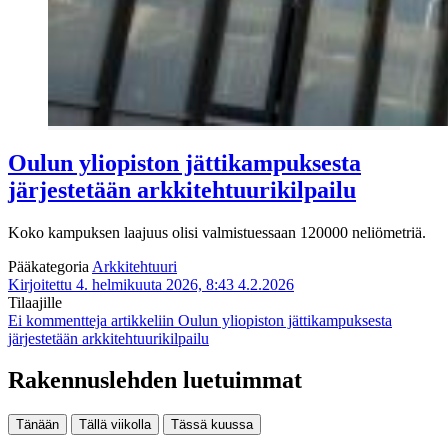
Oulun yliopiston jättikampuksesta
järjestetään arkkitehtuurikilpailu
Koko kampuksen laajuus olisi valmistuessaan 120000 neliömetriä.
Pääkategoria
Arkkitehtuuri
Kirjoitettu 4. helmikuuta 2026, 8:43
4.2.2026
Tilaajille
Ei kommentteja
artikkeliin Oulun yliopiston jättikampuksesta
järjestetään arkkitehtuurikilpailu
Rakennuslehden luetuimmat
Tänään
Tällä viikolla
Tässä kuussa