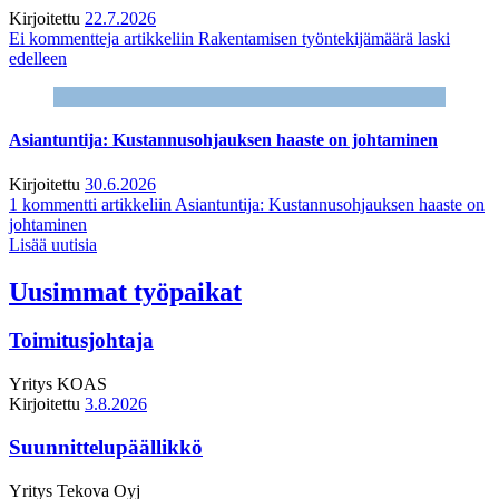
Kirjoitettu
22.7.2026
Ei kommentteja
artikkeliin Rakentamisen työntekijämäärä laski
edelleen
Asiantuntija: Kustannusohjauksen haaste on johtaminen
Kirjoitettu
30.6.2026
1 kommentti
artikkeliin Asiantuntija: Kustannusohjauksen haaste on
johtaminen
Lisää uutisia
Uusimmat työpaikat
Toimitusjohtaja
Yritys
KOAS
Kirjoitettu
3.8.2026
Suunnittelupäällikkö
Yritys
Tekova Oyj