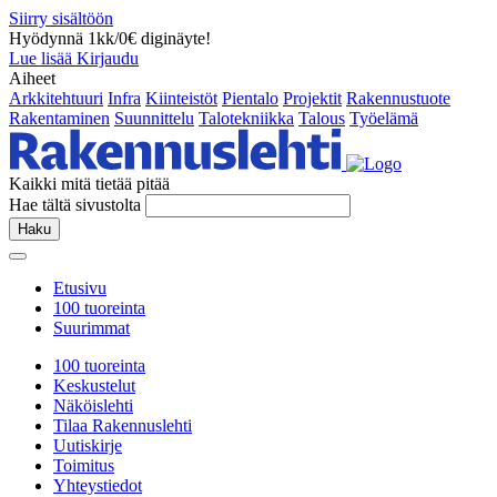
Siirry sisältöön
Hyödynnä 1kk/0€ diginäyte!
Lue lisää
Kirjaudu
Aiheet
Arkkitehtuuri
Infra
Kiinteistöt
Pientalo
Projektit
Rakennustuote
Rakentaminen
Suunnittelu
Talotekniikka
Talous
Työelämä
Kaikki mitä tietää pitää
Hae tältä sivustolta
Haku
Etusivu
100 tuoreinta
Suurimmat
100 tuoreinta
Keskustelut
Näköislehti
Tilaa Rakennuslehti
Uutiskirje
Toimitus
Yhteystiedot