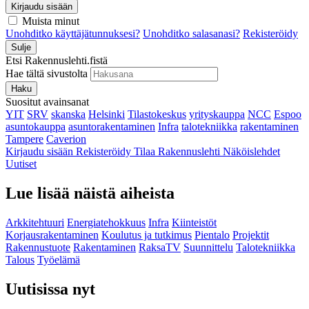
Kirjaudu sisään
Muista minut
Unohditko käyttäjätunnuksesi?
Unohditko salasanasi?
Rekisteröidy
Sulje
Etsi Rakennuslehti.fistä
Hae tältä sivustolta
Haku
Suositut avainsanat
YIT
SRV
skanska
Helsinki
Tilastokeskus
yrityskauppa
NCC
Espoo
asuntokauppa
asuntorakentaminen
Infra
talotekniikka
rakentaminen
Tampere
Caverion
Kirjaudu sisään
Rekisteröidy
Tilaa Rakennuslehti
Näköislehdet
Uutiset
Lue lisää näistä aiheista
Arkkitehtuuri
Energiatehokkuus
Infra
Kiinteistöt
Korjausrakentaminen
Koulutus ja tutkimus
Pientalo
Projektit
Rakennustuote
Rakentaminen
RaksaTV
Suunnittelu
Talotekniikka
Talous
Työelämä
Uutisissa nyt