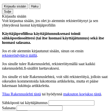
Kirjaudu sisään
Haku
Sulje
Kirjaudu sisään
Voit kirjautua sisään, jos olet jo aiemmin rekisteröitynyt ja sen
yhteydessä luonut käyttäjäprofiilin
Käyttäjäprofiilissa käyttäjätunnuksenasi toimii
sähköpostiosoitteesi (tai itse luomasi käyttäjätunnus) sekä itse
luomasi salasana.
Jos et ole aiemmin kirjautunut sisään, sinun on ensin
rekisteröidyttävä täällä
.
Jos sinulle tulee Rakennuslehti, rekisteröitymällä saat kaikki
rakennuslehti.fi-sisällöt luettavaksesi.
Jos sinulle ei tule Rakennuslehteä, voit silti rekisteröityä, jolloin saat
oikeuden kommentoida lukottomia artikkeleita, mutta et pääse
lukemaan lukittuja artikkeleita.
Tilaa Rakennuslehti tästä
tai hyödynnä
maksuton koejakso tästä
.
Sähköposti tai käyttäjätunnus
Salasana