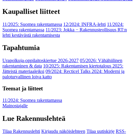
Kaupalliset liitteet
11/2025: Suomea rakentamassa
12/2024: INFRA-lehti
11/2024:
Suomea rakentamassa
11/2023: Jokka − Rakennusteollisuus RT:n
lehti kestävästä rakentamisesta
Tapahtumia
Urapolkuja-oppilaitoskiertue 2026-2027
05/2026: Vähähiilinen
rakentaminen & data
10/2025: Rakentamisen kiertotalous 2025:
Jätteistä materiaaleiksi
09/2024: Recticel Talks 2024: Moderni ja
paloturvallinen loiva katto
Teemat ja liitteet
11/2024: Suomea rakentamassa
Mainostajalle
Lue Rakennuslehteä
Tilaa Rakennuslehti
Kirjaudu näköislehteen
Tilaa uutiskirje
RSS-