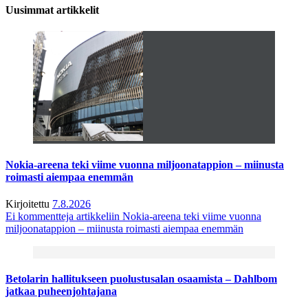
Uusimmat artikkelit
Nokia-areena teki viime vuonna miljoonatappion – miinusta
roimasti aiempaa enemmän
Kirjoitettu
7.8.2026
Ei kommentteja
artikkeliin Nokia-areena teki viime vuonna
miljoonatappion – miinusta roimasti aiempaa enemmän
Betolarin hallitukseen puolustusalan osaamista – Dahlbom
jatkaa puheenjohtajana