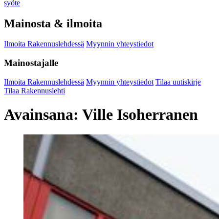
syöte
Mainosta & ilmoita
Ilmoita Rakennuslehdessä
Myynnin yhteystiedot
Mainostajalle
Ilmoita Rakennuslehdessä
Myynnin yhteystiedot
Tilaa uutiskirje
Tilaa Rakennuslehti
Avainsana:
Ville Isoherranen