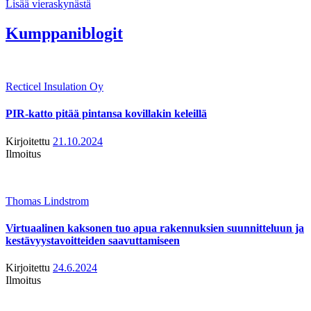
Lisää vieraskynästä
Kumppaniblogit
Recticel Insulation Oy
PIR-katto pitää pintansa kovillakin keleillä
Kirjoitettu
21.10.2024
Ilmoitus
Thomas Lindstrom
Virtuaalinen kaksonen tuo apua rakennuksien suunnitteluun ja
kestävyystavoitteiden saavuttamiseen
Kirjoitettu
24.6.2024
Ilmoitus