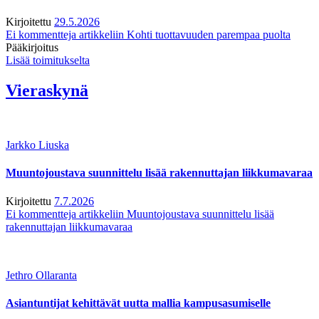
Kirjoitettu
29.5.2026
Ei kommentteja
artikkeliin Kohti tuottavuuden parempaa puolta
Pääkirjoitus
Lisää toimitukselta
Vieraskynä
Jarkko Liuska
Muuntojoustava suunnittelu lisää rakennuttajan liikkumavaraa
Kirjoitettu
7.7.2026
Ei kommentteja
artikkeliin Muuntojoustava suunnittelu lisää
rakennuttajan liikkumavaraa
Jethro Ollaranta
Asiantuntijat kehittävät uutta mallia kampusasumiselle