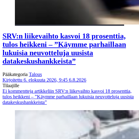
SRV:n liikevaihto kasvoi 18 prosenttia,
tulos heikkeni – ”Käymme parhaillaan
lukuisia neuvotteluja uusista
datakeskushankkeista”
Pääkategoria
Talous
Kirjoitettu 6. elokuuta 2026, 9:45
6.8.2026
Tilaajille
Ei kommentteja
artikkeliin SRV:n liikevaihto kasvoi 18 prosenttia,
tulos heikkeni – ”Käymme parhaillaan lukuisia neuvotteluja uusista
datakeskushankkeista”