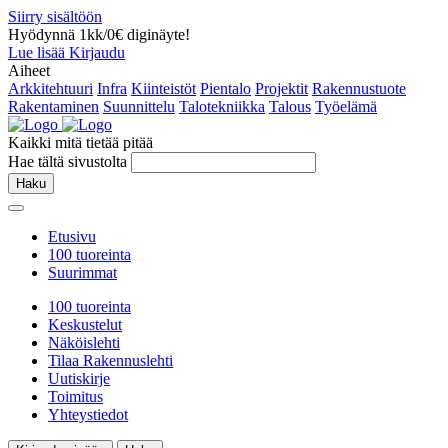
Siirry sisältöön
Hyödynnä 1kk/0€ diginäyte!
Lue lisää
Kirjaudu
Aiheet
Arkkitehtuuri
Infra
Kiinteistöt
Pientalo
Projektit
Rakennustuote
Rakentaminen
Suunnittelu
Talotekniikka
Talous
Työelämä
Kaikki mitä tietää pitää
Hae tältä sivustolta
Haku
Etusivu
100 tuoreinta
Suurimmat
100 tuoreinta
Keskustelut
Näköislehti
Tilaa Rakennuslehti
Uutiskirje
Toimitus
Yhteystiedot