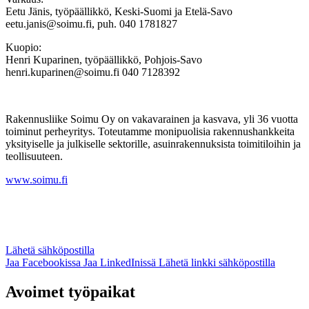
Eetu Jänis, työpäällikkö, Keski-Suomi ja Etelä-Savo
eetu.janis@soimu.fi, puh. 040 1781827
Kuopio:
Henri Kuparinen, työpäällikkö, Pohjois-Savo
henri.kuparinen@soimu.fi 040 7128392
Rakennusliike Soimu Oy on vakavarainen ja kasvava, yli 36 vuotta
toiminut perheyritys. Toteutamme monipuolisia rakennushankkeita
yksityiselle ja julkiselle sektorille, asuinrakennuksista toimitiloihin ja
teollisuuteen.
www.soimu.fi
Lähetä sähköpostilla
Jaa Facebookissa
Jaa LinkedInissä
Lähetä linkki sähköpostilla
Avoimet työpaikat