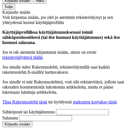
Kirjaudu sisään
Haku
Sulje
Kirjaudu sisään
Voit kirjautua sisään, jos olet jo aiemmin rekisteröitynyt ja sen
yhteydessä luonut käyttäjäprofiilin
Käyttäjäprofiilissa käyttäjätunnuksenasi toimii
sähköpostiosoitteesi (tai itse luomasi käyttäjätunnus) sekä itse
luomasi salasana.
Jos et ole aiemmin kirjautunut sisään, sinun on ensin
rekisteröidyttävä täällä
.
Jos sinulle tulee Rakennuslehti, rekisteröitymällä saat kaikki
rakennuslehti.fi-sisällöt luettavaksesi.
Jos sinulle ei tule Rakennuslehteä, voit silti rekisteröityä, jolloin saat
oikeuden kommentoida lukottomia artikkeleita, mutta et pääse
lukemaan lukittuja artikkeleita.
Tilaa Rakennuslehti tästä
tai hyödynnä
maksuton koejakso tästä
.
Sähköposti tai käyttäjätunnus
Salasana
Kirjaudu sisään