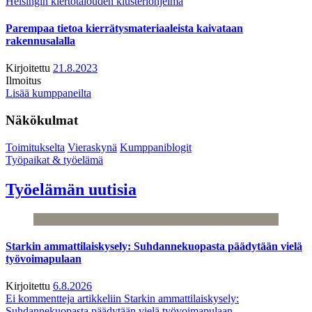
Helsingin kiertotalouden klusteriohjelma
Parempaa tietoa kierrätysmateriaaleista kaivataan
rakennusalalla
Kirjoitettu
21.8.2023
Ilmoitus
Lisää kumppaneilta
Näkökulmat
Toimitukselta
Vieraskynä
Kumppaniblogit
Työpaikat & työelämä
Työelämän uutisia
Starkin ammattilaiskysely: Suhdannekuopasta päädytään vielä
työvoimapulaan
Kirjoitettu
6.8.2026
Ei kommentteja
artikkeliin Starkin ammattilaiskysely:
Suhdannekuopasta päädytään vielä työvoimapulaan