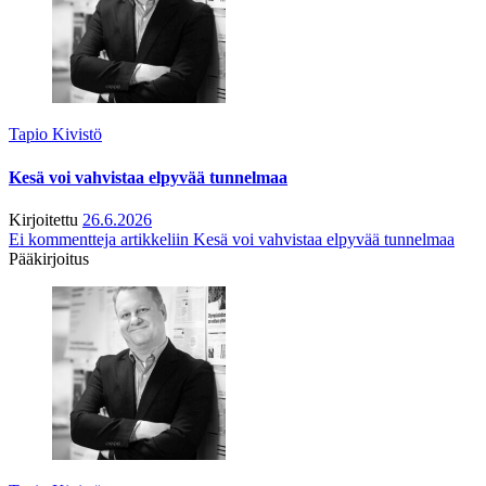
Tapio Kivistö
Kesä voi vahvistaa elpyvää tunnelmaa
Kirjoitettu
26.6.2026
Ei kommentteja
artikkeliin Kesä voi vahvistaa elpyvää tunnelmaa
Pääkirjoitus