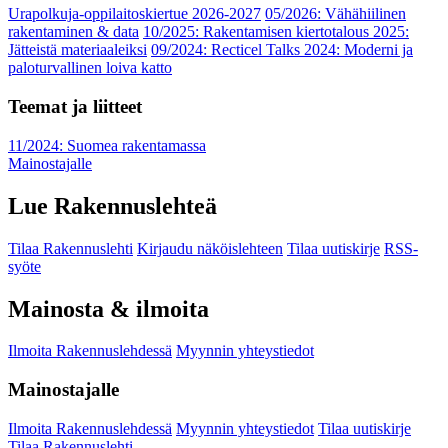
Urapolkuja-oppilaitoskiertue 2026-2027
05/2026: Vähähiilinen
rakentaminen & data
10/2025: Rakentamisen kiertotalous 2025:
Jätteistä materiaaleiksi
09/2024: Recticel Talks 2024: Moderni ja
paloturvallinen loiva katto
Teemat ja liitteet
11/2024: Suomea rakentamassa
Mainostajalle
Lue Rakennuslehteä
Tilaa Rakennuslehti
Kirjaudu näköislehteen
Tilaa uutiskirje
RSS-
syöte
Mainosta & ilmoita
Ilmoita Rakennuslehdessä
Myynnin yhteystiedot
Mainostajalle
Ilmoita Rakennuslehdessä
Myynnin yhteystiedot
Tilaa uutiskirje
Tilaa Rakennuslehti