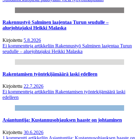
Rakennustyö Salminen laajentaa Turun seudulle –
aluejohtajaksi Heikki Malaska
Kirjoitettu
5.8.2026
Ei kommentteja
artikkeliin Rakennustyö Salminen laajentaa Turun
seudulle – aluejohtajaksi Heikki Malaska
Rakentamisen työntekijämäärä laski edelleen
Kirjoitettu
22.7.2026
Ei kommentteja
artikkeliin Rakentamisen työntekijämäärä laski
edelleen
Asiantuntija: Kustannusohjauksen haaste on johtaminen
Kirjoitettu
30.6.2026
1 kommentti
artikkeliin Asiantuntija: Kustannusohjauksen haaste on