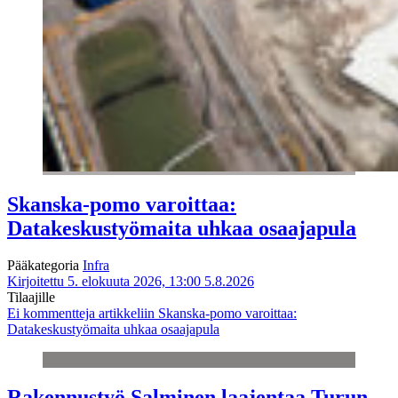
Skanska-pomo varoittaa:
Datakeskustyömaita uhkaa osaajapula
Pääkategoria
Infra
Kirjoitettu 5. elokuuta 2026, 13:00
5.8.2026
Tilaajille
Ei kommentteja
artikkeliin Skanska-pomo varoittaa:
Datakeskustyömaita uhkaa osaajapula
Rakennustyö Salminen laajentaa Turun