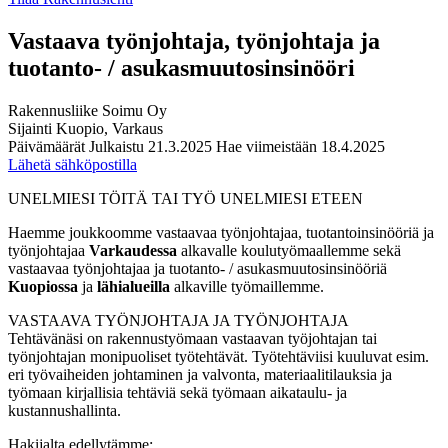
Vastaava työnjohtaja, työnjohtaja ja
tuotanto- / asukasmuutosinsinööri
Rakennusliike Soimu Oy
Sijainti
Kuopio, Varkaus
Päivämäärät
Julkaistu
21.3.2025
Hae viimeistään
18.4.2025
Lähetä sähköpostilla
UNELMIESI TÖITÄ TAI TYÖ UNELMIESI ETEEN
Haemme joukkoomme vastaavaa työnjohtajaa, tuotantoinsinööriä ja
työnjohtajaa
Varkaudessa
alkavalle koulutyömaallemme sekä
vastaavaa työnjohtajaa ja tuotanto- / asukasmuutosinsinööriä
Kuopiossa
ja
lähialueilla
alkaville työmaillemme.
VASTAAVA TYÖNJOHTAJA JA TYÖNJOHTAJA
Tehtävänäsi on rakennustyömaan vastaavan työjohtajan tai
työnjohtajan monipuoliset työtehtävät. Työtehtäviisi kuuluvat esim.
eri työvaiheiden johtaminen ja valvonta, materiaalitilauksia ja
työmaan kirjallisia tehtäviä sekä työmaan aikataulu- ja
kustannushallinta.
Hakijalta edellytämme: