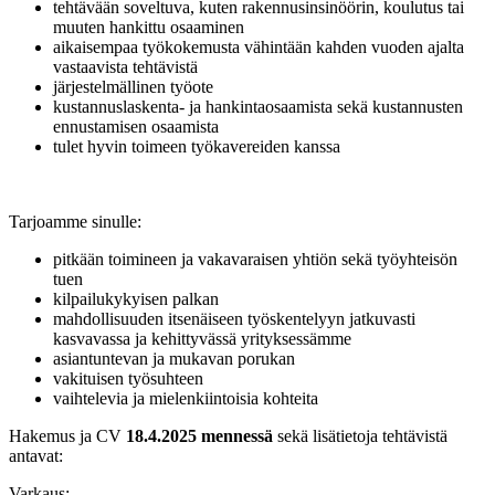
tehtävään soveltuva, kuten rakennusinsinöörin, koulutus tai
muuten hankittu osaaminen
aikaisempaa työkokemusta vähintään kahden vuoden ajalta
vastaavista tehtävistä
järjestelmällinen työote
kustannuslaskenta- ja hankintaosaamista sekä kustannusten
ennustamisen osaamista
tulet hyvin toimeen työkavereiden kanssa
Tarjoamme sinulle:
pitkään toimineen ja vakavaraisen yhtiön sekä työyhteisön
tuen
kilpailukykyisen palkan
mahdollisuuden itsenäiseen työskentelyyn jatkuvasti
kasvavassa ja kehittyvässä yrityksessämme
asiantuntevan ja mukavan porukan
vakituisen työsuhteen
vaihtelevia ja mielenkiintoisia kohteita
Hakemus ja CV
18.4.2025 mennessä
sekä lisätietoja tehtävistä
antavat:
Varkaus: