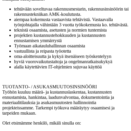
tehtävään soveltuvaa rakennusmestarin, rakennusinsinöörin tai
rakennustekniikan AMK-koulutusta.
aiempaa kokemusta vastaavista tehtävistä. Vastaavalla
työnjohtajalla vähintään 3 vuotta työkokemusta ko. tehtävästä.
teknistä osaamista, asetusten ja normien tuntemista
projektien kustannustehokkuuden ja kustannusten
ennustamisen ymmärrystä
Työmaan aikatauluhallinnan osaamista
vastuullista ja reipasta työotetta
oma-aloitteisuutta ja kykyä itsenäiseen työskentelyyn
hyviä vuorovaikutustaitoja ja ongelmanratkaisukykyä
alalla käytettävien IT-ohjelmien sujuvaa käyttöä
TUOTANTO- / ASUKASMUUTOSINSINÖÖRI
Työhön kuuluu määrä- ja kustannuslaskentaa, kustannusten
ennustamista, hankintaa, laadunvalvontaa, dokumentointia ja
materiaalitilauksia ja asukasmuutosten hallinnointia
projekteissamme. Tarkempi työkuva määräytyy osaamisesi ja
tarpeiden mukaan.
Olet etsimämme henkilö, mikäli sinulla on: