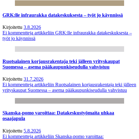
GRK:lle infraurakka datakeskuksesta – työt jo käynnissä
Kirjoitettu
3.8.2026
Ei kommentteja
artikkeliin GRK:lle infraurakka datakeskuksesta –
työt jo käynnissä
Ruotsalainen korjausrakentaja teki jälleen yrityskaupat
Suomessa – asema pääkaupunkiseudulla vahvistuu
Kirjoitettu
31.7.2026
Ei kommentteja
artikkeliin Ruotsalainen korjausrakentaja teki jälleen
yrityskaupat Suomessa – asema pääkaupunkiseudulla vahvistuu
Skanska-pomo varoittaa: Datakeskustyömaita uhkaa
osaajapula
Kirjoitettu
5.8.2026
Ei kommentteja
artikkeliin Skanska-pomo varoittaa: