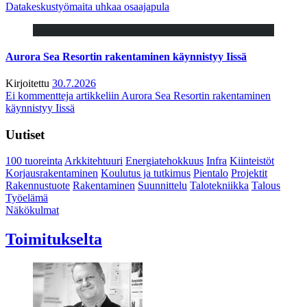
Datakeskustyömaita uhkaa osaajapula
Aurora Sea Resortin rakentaminen käynnistyy Iissä
Kirjoitettu
30.7.2026
Ei kommentteja
artikkeliin Aurora Sea Resortin rakentaminen
käynnistyy Iissä
Uutiset
100 tuoreinta
Arkkitehtuuri
Energiatehokkuus
Infra
Kiinteistöt
Korjausrakentaminen
Koulutus ja tutkimus
Pientalo
Projektit
Rakennustuote
Rakentaminen
Suunnittelu
Talotekniikka
Talous
Työelämä
Näkökulmat
Toimitukselta