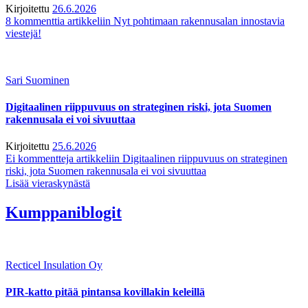
Kirjoitettu
26.6.2026
8 kommenttia
artikkeliin Nyt pohtimaan rakennusalan innostavia
viestejä!
Sari Suominen
Digitaalinen riippuvuus on strateginen riski, jota Suomen
rakennusala ei voi sivuuttaa
Kirjoitettu
25.6.2026
Ei kommentteja
artikkeliin Digitaalinen riippuvuus on strateginen
riski, jota Suomen rakennusala ei voi sivuuttaa
Lisää vieraskynästä
Kumppaniblogit
Recticel Insulation Oy
PIR-katto pitää pintansa kovillakin keleillä