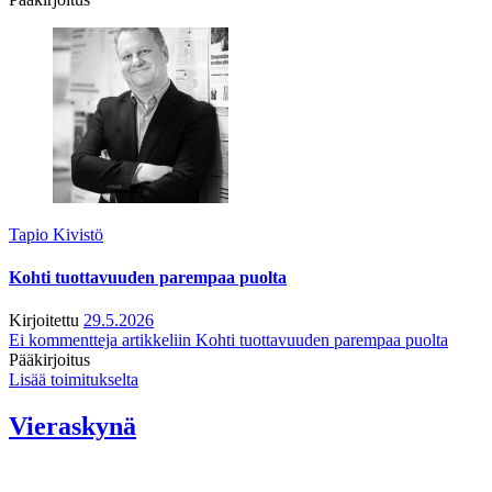
Tapio Kivistö
Kohti tuottavuuden parempaa puolta
Kirjoitettu
29.5.2026
Ei kommentteja
artikkeliin Kohti tuottavuuden parempaa puolta
Pääkirjoitus
Lisää toimitukselta
Vieraskynä