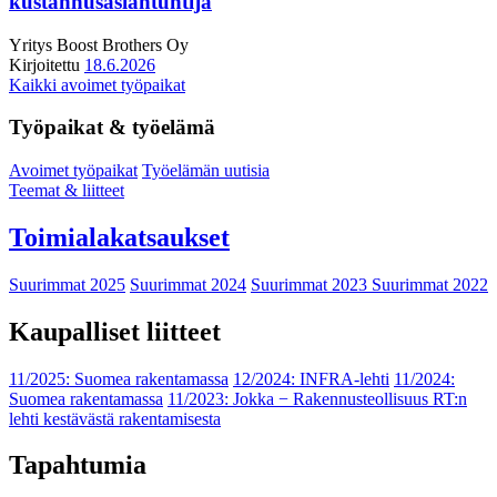
kustannusasiantuntija
Yritys
Boost Brothers Oy
Kirjoitettu
18.6.2026
Kaikki avoimet työpaikat
Työpaikat & työelämä
Avoimet työpaikat
Työelämän uutisia
Teemat & liitteet
Toimialakatsaukset
Suurimmat 2025
Suurimmat 2024
Suurimmat 2023
Suurimmat 2022
Kaupalliset liitteet
11/2025: Suomea rakentamassa
12/2024: INFRA-lehti
11/2024:
Suomea rakentamassa
11/2023: Jokka − Rakennusteollisuus RT:n
lehti kestävästä rakentamisesta
Tapahtumia