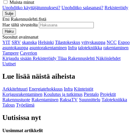
Muista minut
Unohditko käyttäjätunnuksesi?
Unohditko salasanasi?
Rekisteröidy
Sulje
Etsi Rakennuslehti.fistä
Hae tältä sivustolta
Haku
Suositut avainsanat
YIT
SRV
skanska
Helsinki
Tilastokeskus
yrityskauppa
NCC
Espoo
asuntokauppa
asuntorakentaminen
Infra
talotekniikka
rakentaminen
Tampere
Caverion
Kirjaudu sisään
Rekisteröidy
Tilaa Rakennuslehti
Näköislehdet
Uutiset
Lue lisää näistä aiheista
Arkkitehtuuri
Energiatehokkuus
Infra
Kiinteistöt
Korjausrakentaminen
Koulutus ja tutkimus
Pientalo
Projektit
Rakennustuote
Rakentaminen
RaksaTV
Suunnittelu
Talotekniikka
Talous
Työelämä
Uutisissa nyt
Uusimmat artikkelit