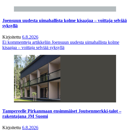
Joensuun uudesta uimahallista kolme kisaajaa – voittaja selviää
syksyllä
Kirjoitettu
6.8.2026
Ei kommentteja
artikkeliin Joensuun uudesta uimahallista kolme
kisaajaa – voittaja selviää syksyllä
Tampereelle Pirkanmaan ensimmäiset Joutsenmerkki-talot –
rakentajana JM Suomi
Kirjoitettu
6.8.2026