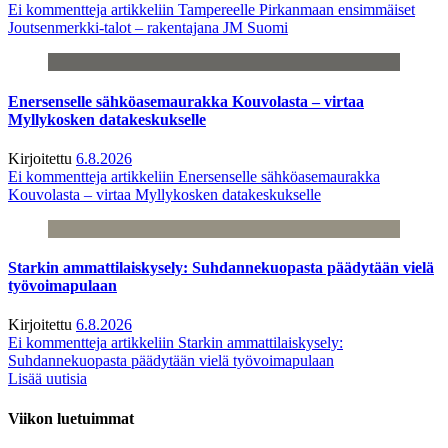
Ei kommentteja
artikkeliin Tampereelle Pirkanmaan ensimmäiset
Joutsenmerkki-talot – rakentajana JM Suomi
Enersenselle sähköasemaurakka Kouvolasta – virtaa
Myllykosken datakeskukselle
Kirjoitettu
6.8.2026
Ei kommentteja
artikkeliin Enersenselle sähköasemaurakka
Kouvolasta – virtaa Myllykosken datakeskukselle
Starkin ammattilaiskysely: Suhdannekuopasta päädytään vielä
työvoimapulaan
Kirjoitettu
6.8.2026
Ei kommentteja
artikkeliin Starkin ammattilaiskysely:
Suhdannekuopasta päädytään vielä työvoimapulaan
Lisää uutisia
Viikon luetuimmat