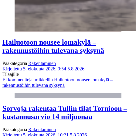
Hailuotoon nousee lomakylä –
rakennustöihin tulevana syksynä
Pääkategoria
Rakentaminen
Kirjoitettu 5. elokuuta 2026, 9:54
5.8.2026
Tilaajille
Ei kommentteja
artikkeliin Hailuotoon nousee lomakylä –
rakennustöihin tulevana syksynä
Sorvoja rakentaa Tullin tilat Tornioon –
kustannusarvio 14 miljoonaa
Pääkategoria
Rakentaminen
Kirjoitettu 5. elokuuta 2026, 10:21
5.8.2026