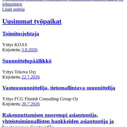
johtaminen
Lisää uutisia
Uusimmat työpaikat
Toimitusjohtaja
Yritys
KOAS
Kirjoitettu
3.8.2026
Suunnittelupäällikkö
Yritys
Tekova Oyj
Kirjoitettu
22.7.2026
Vastuusuunnittelija, tietomallintava suunnittelija
Yritys
FCG Finnish Consulting Group Oy
Kirjoitettu
20.7.2026
Rakennuttamisen nuorempi asiantuntija,
yhteistoiminnallisten hankkeiden asiantuntija ja