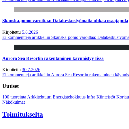
Skanska-pomo varoittaa: Datakeskustyömaita uhkaa osaajapula
Kirjoitettu
5.8.2026
Ei kommentteja
artikkeliin Skanska-pomo varoittaa: Datakeskustyöma
Aurora Sea Resortin rakentaminen käynnistyy Iissä
Kirjoitettu
30.7.2026
Ei kommentteja
artikkeliin Aurora Sea Resortin rakentaminen käynnis
Uutiset
100 tuoreinta
Arkkitehtuuri
Energiatehokkuus
Infra
Kiinteistöt
Korjau
Näkökulmat
Toimitukselta