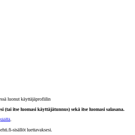
ssä luonut käyttäjäprofiilin
i (tai itse luomasi käyttäjätunnus) sekä itse luomasi salasana.
täällä
.
hti.fi-sisällöt luettavaksesi.