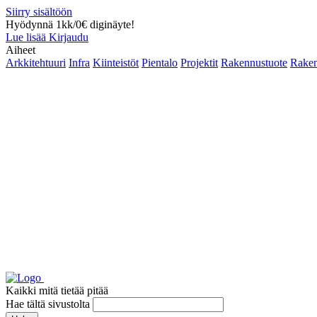
Siirry sisältöön
Hyödynnä 1kk/0€ diginäyte!
Lue lisää
Kirjaudu
Aiheet
Arkkitehtuuri
Infra
Kiinteistöt
Pientalo
Projektit
Rakennustuote
Raken
Kaikki mitä tietää pitää
Hae tältä sivustolta