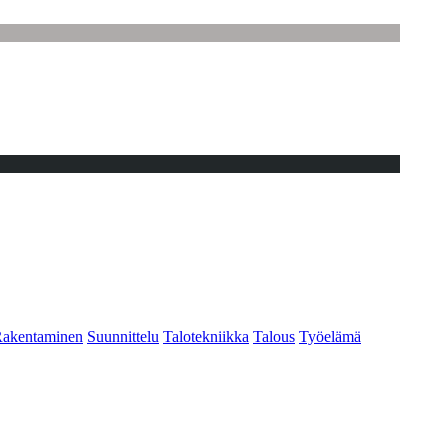
akentaminen
Suunnittelu
Talotekniikka
Talous
Työelämä