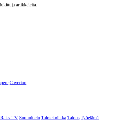
ukittuja artikkeleita.
pere
Caverion
RaksaTV
Suunnittelu
Talotekniikka
Talous
Työelämä