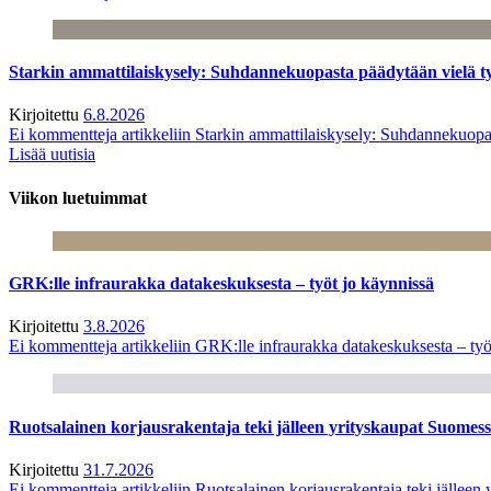
Starkin ammattilaiskysely: Suhdannekuopasta päädytään vielä 
Kirjoitettu
6.8.2026
Ei kommentteja
artikkeliin Starkin ammattilaiskysely: Suhdannekuop
Lisää uutisia
Viikon luetuimmat
GRK:lle infraurakka datakeskuksesta – työt jo käynnissä
Kirjoitettu
3.8.2026
Ei kommentteja
artikkeliin GRK:lle infraurakka datakeskuksesta – työ
Ruotsalainen korjausrakentaja teki jälleen yrityskaupat Suome
Kirjoitettu
31.7.2026
Ei kommentteja
artikkeliin Ruotsalainen korjausrakentaja teki jälle