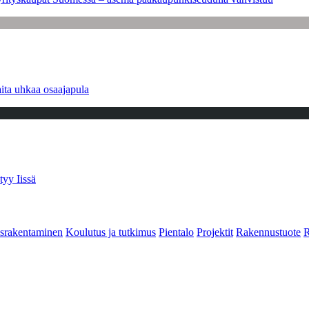
ita uhkaa osaajapula
tyy Iissä
srakentaminen
Koulutus ja tutkimus
Pientalo
Projektit
Rakennustuote
R