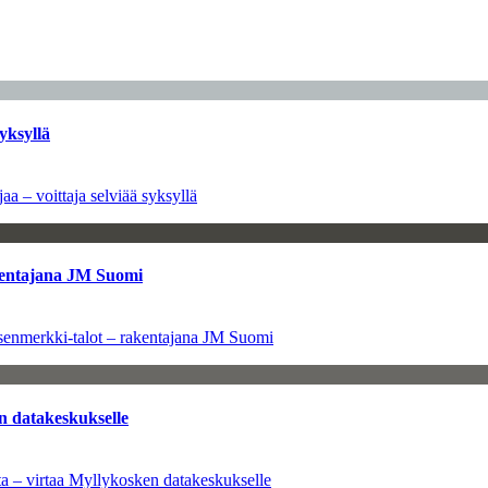
yksyllä
aa – voittaja selviää syksyllä
kentajana JM Suomi
senmerkki-talot – rakentajana JM Suomi
n datakeskukselle
a – virtaa Myllykosken datakeskukselle