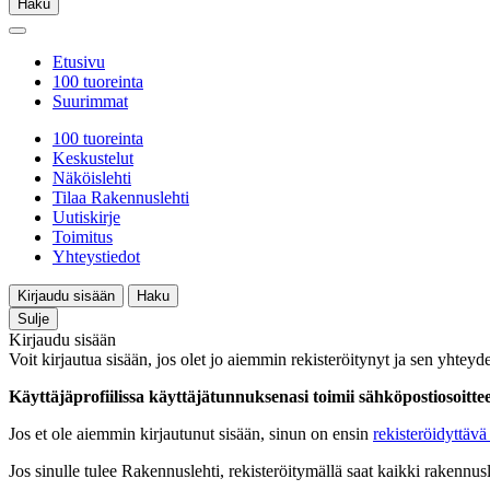
Haku
Etusivu
100 tuoreinta
Suurimmat
100 tuoreinta
Keskustelut
Näköislehti
Tilaa Rakennuslehti
Uutiskirje
Toimitus
Yhteystiedot
Kirjaudu sisään
Haku
Sulje
Kirjaudu sisään
Voit kirjautua sisään, jos olet jo aiemmin rekisteröitynyt ja sen yhteyde
Käyttäjäprofiilissa käyttäjätunnuksenasi toimii sähköpostiosoittees
Jos et ole aiemmin kirjautunut sisään, sinun on ensin
rekisteröidyttävä 
Jos sinulle tulee Rakennuslehti, rekisteröitymällä saat kaikki rakennusle