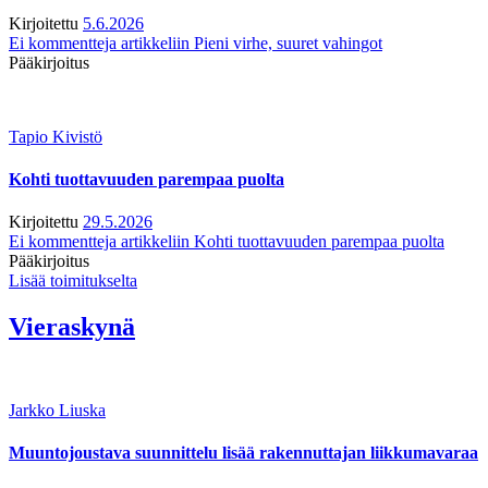
Kirjoitettu
5.6.2026
Ei kommentteja
artikkeliin Pieni virhe, suuret vahingot
Pääkirjoitus
Tapio Kivistö
Kohti tuottavuuden parempaa puolta
Kirjoitettu
29.5.2026
Ei kommentteja
artikkeliin Kohti tuottavuuden parempaa puolta
Pääkirjoitus
Lisää toimitukselta
Vieraskynä
Jarkko Liuska
Muuntojoustava suunnittelu lisää rakennuttajan liikkumavaraa