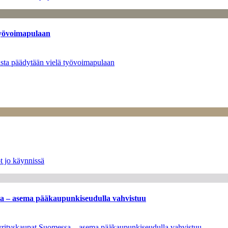
työvoimapulaan
asta päädytään vielä työvoimapulaan
t jo käynnissä
ssa – asema pääkaupunkiseudulla vahvistuu
en yrityskaupat Suomessa – asema pääkaupunkiseudulla vahvistuu