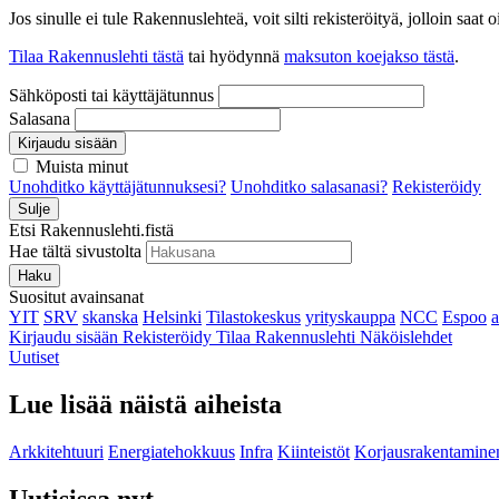
Jos sinulle ei tule Rakennuslehteä, voit silti rekisteröityä, jolloin sa
Tilaa Rakennuslehti tästä
tai hyödynnä
maksuton koejakso tästä
.
Sähköposti tai käyttäjätunnus
Salasana
Kirjaudu sisään
Muista minut
Unohditko käyttäjätunnuksesi?
Unohditko salasanasi?
Rekisteröidy
Sulje
Etsi Rakennuslehti.fistä
Hae tältä sivustolta
Haku
Suositut avainsanat
YIT
SRV
skanska
Helsinki
Tilastokeskus
yrityskauppa
NCC
Espoo
Kirjaudu sisään
Rekisteröidy
Tilaa Rakennuslehti
Näköislehdet
Uutiset
Lue lisää näistä aiheista
Arkkitehtuuri
Energiatehokkuus
Infra
Kiinteistöt
Korjausrakentamine
Uutisissa nyt