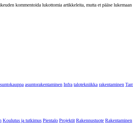
at oikeuden kommentoida lukottomia artikkeleita, mutta et pääse lukemaan l
asuntokauppa
asuntorakentaminen
Infra
talotekniikka
rakentaminen
Tam
n
Koulutus ja tutkimus
Pientalo
Projektit
Rakennustuote
Rakentaminen