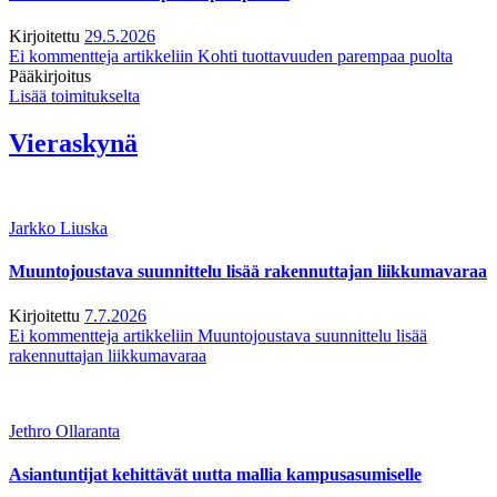
Kirjoitettu
29.5.2026
Ei kommentteja
artikkeliin Kohti tuottavuuden parempaa puolta
Pääkirjoitus
Lisää toimitukselta
Vieraskynä
Jarkko Liuska
Muuntojoustava suunnittelu lisää rakennuttajan liikkumavaraa
Kirjoitettu
7.7.2026
Ei kommentteja
artikkeliin Muuntojoustava suunnittelu lisää
rakennuttajan liikkumavaraa
Jethro Ollaranta
Asiantuntijat kehittävät uutta mallia kampusasumiselle