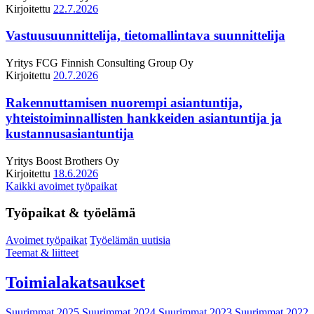
Kirjoitettu
22.7.2026
Vastuusuunnittelija, tietomallintava suunnittelija
Yritys
FCG Finnish Consulting Group Oy
Kirjoitettu
20.7.2026
Rakennuttamisen nuorempi asiantuntija,
yhteistoiminnallisten hankkeiden asiantuntija ja
kustannusasiantuntija
Yritys
Boost Brothers Oy
Kirjoitettu
18.6.2026
Kaikki avoimet työpaikat
Työpaikat & työelämä
Avoimet työpaikat
Työelämän uutisia
Teemat & liitteet
Toimialakatsaukset
Suurimmat 2025
Suurimmat 2024
Suurimmat 2023
Suurimmat 2022