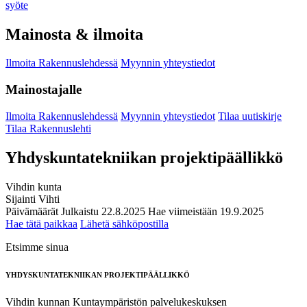
syöte
Mainosta & ilmoita
Ilmoita Rakennuslehdessä
Myynnin yhteystiedot
Mainostajalle
Ilmoita Rakennuslehdessä
Myynnin yhteystiedot
Tilaa uutiskirje
Tilaa Rakennuslehti
Yhdyskuntatekniikan projektipäällikkö
Vihdin kunta
Sijainti
Vihti
Päivämäärät
Julkaistu
22.8.2025
Hae viimeistään
19.9.2025
Hae tätä paikkaa
Lähetä sähköpostilla
Etsimme sinua
YHDYSKUNTATEKNIIKAN PROJEKTIPÄÄLLIKKÖ
Vihdin kunnan Kuntaympäristön palvelukeskuksen