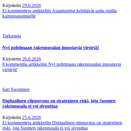
Kirjoitettu
29.6.2026
Ei kommentteja
artikkeliin Asiantuntijat kehittävät uutta mallia
kampusasumiselle
Tarkastaja
Nyt pohtimaan rakennusalan innostavia viestejä!
Kirjoitettu
26.6.2026
8 kommenttia
artikkeliin Nyt pohtimaan rakennusalan innostavia
viestejä!
Sari Suominen
Digitaalinen riippuvuus on strateginen riski, jota Suomen
rakennusala ei voi sivuuttaa
Kirjoitettu
25.6.2026
Ei kommentteja
artikkeliin Digitaalinen riippuvuus on strateginen
riski, jota Suomen rakennusala ei voi sivuuttaa