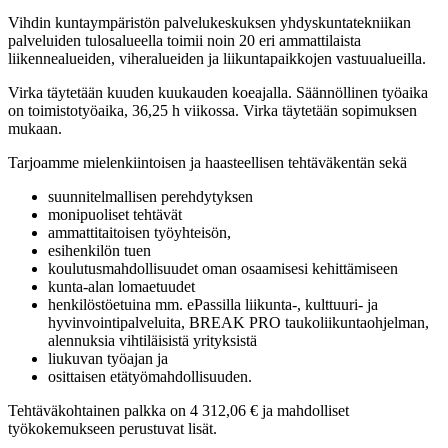
Vihdin kuntaympäristön palvelukeskuksen yhdyskuntatekniikan
palveluiden tulosalueella toimii noin 20 eri ammattilaista
liikennealueiden, viheralueiden ja liikuntapaikkojen vastuualueilla.
Virka täytetään kuuden kuukauden koeajalla. Säännöllinen työaika
on toimistotyöaika, 36,25 h viikossa. Virka täytetään sopimuksen
mukaan.
Tarjoamme mielenkiintoisen ja haasteellisen tehtäväkentän sekä
suunnitelmallisen perehdytyksen
monipuoliset tehtävät
ammattitaitoisen työyhteisön,
esihenkilön tuen
koulutusmahdollisuudet oman osaamisesi kehittämiseen
kunta-alan lomaetuudet
henkilöstöetuina mm. ePassilla liikunta-, kulttuuri- ja
hyvinvointipalveluita, BREAK PRO taukoliikuntaohjelman,
alennuksia vihtiläisistä yrityksistä
liukuvan työajan ja
osittaisen etätyömahdollisuuden.
Tehtäväkohtainen palkka on 4 312,06 € ja mahdolliset
työkokemukseen perustuvat lisät.