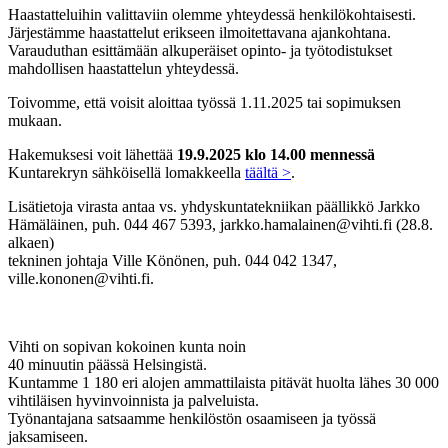
Haastatteluihin valittaviin olemme yhteydessä henkilökohtaisesti.
Järjestämme haastattelut erikseen ilmoitettavana ajankohtana.
Varauduthan esittämään alkuperäiset opinto- ja työtodistukset
mahdollisen haastattelun yhteydessä.
Toivomme, että voisit aloittaa työssä 1.11.2025 tai sopimuksen
mukaan.
Hakemuksesi voit lähettää
19.9.2025 klo 14.00 mennessä
Kuntarekryn sähköisellä lomakkeella
täältä >
.
Lisätietoja virasta antaa vs. yhdyskuntatekniikan päällikkö Jarkko
Hämäläinen, puh. 044 467 5393, jarkko.hamalainen@vihti.fi (28.8.
alkaen)
tekninen johtaja Ville Könönen, puh. 044 042 1347,
ville.kononen@vihti.fi.
Vihti on sopivan kokoinen kunta noin
40 minuutin päässä Helsingistä.
Kuntamme 1 180 eri alojen ammattilaista pitävät huolta lähes 30 000
vihtiläisen hyvinvoinnista ja palveluista.
Työnantajana satsaamme henkilöstön osaamiseen ja työssä
jaksamiseen.