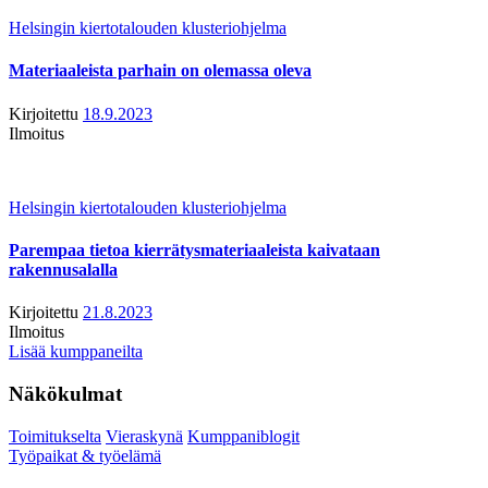
Helsingin kiertotalouden klusteriohjelma
Materiaaleista parhain on olemassa oleva
Kirjoitettu
18.9.2023
Ilmoitus
Helsingin kiertotalouden klusteriohjelma
Parempaa tietoa kierrätysmateriaaleista kaivataan
rakennusalalla
Kirjoitettu
21.8.2023
Ilmoitus
Lisää kumppaneilta
Näkökulmat
Toimitukselta
Vieraskynä
Kumppaniblogit
Työpaikat & työelämä