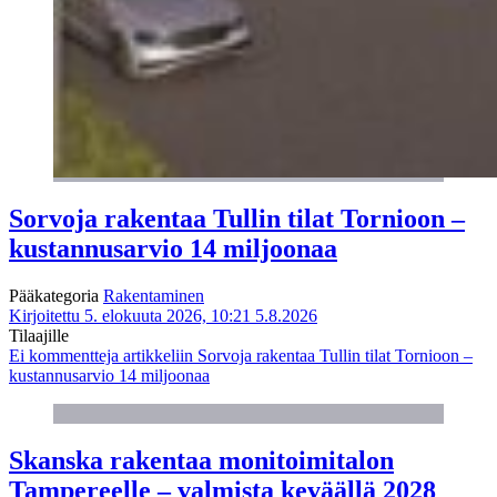
Sorvoja rakentaa Tullin tilat Tornioon –
kustannusarvio 14 miljoonaa
Pääkategoria
Rakentaminen
Kirjoitettu 5. elokuuta 2026, 10:21
5.8.2026
Tilaajille
Ei kommentteja
artikkeliin Sorvoja rakentaa Tullin tilat Tornioon –
kustannusarvio 14 miljoonaa
Skanska rakentaa monitoimitalon
Tampereelle – valmista keväällä 2028