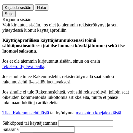
Kirjaudu sisään
Haku
Sulje
Kirjaudu sisään
Voit kirjautua sisään, jos olet jo aiemmin rekisteröitynyt ja sen
yhteydessä luonut käyttäjäprofiilin
Käyttäjäprofiilissa käyttäjätunnuksenasi toimii
sähköpostiosoitteesi (tai itse luomasi käyttäjätunnus) sekä itse
luomasi salasana.
Jos et ole aiemmin kirjautunut sisään, sinun on ensin
rekisteröidyttävä täällä
.
Jos sinulle tulee Rakennuslehti, rekisteröitymällä saat kaikki
rakennuslehti.fi-sisällöt luettavaksesi.
Jos sinulle ei tule Rakennuslehteä, voit silti rekisteröityä, jolloin saat
oikeuden kommentoida lukottomia artikkeleita, mutta et pääse
lukemaan lukittuja artikkeleita.
Tilaa Rakennuslehti tästä
tai hyödynnä
maksuton koejakso tästä
.
Sähköposti tai käyttäjätunnus
Salasana