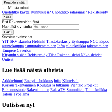
Kirjaudu sisään
Muista minut
Unohditko käyttäjätunnuksesi?
Unohditko salasanasi?
Rekisteröidy
Sulje
Etsi Rakennuslehti.fistä
Hae tältä sivustolta
Haku
Suositut avainsanat
YIT
SRV
skanska
Helsinki
Tilastokeskus
yrityskauppa
NCC
Espoo
asuntokauppa
asuntorakentaminen
Infra
talotekniikka
rakentaminen
Tampere
Caverion
Kirjaudu sisään
Rekisteröidy
Tilaa Rakennuslehti
Näköislehdet
Uutiset
Lue lisää näistä aiheista
Arkkitehtuuri
Energiatehokkuus
Infra
Kiinteistöt
Korjausrakentaminen
Koulutus ja tutkimus
Pientalo
Projektit
Rakennustuote
Rakentaminen
RaksaTV
Suunnittelu
Talotekniikka
Talous
Työelämä
Uutisissa nyt