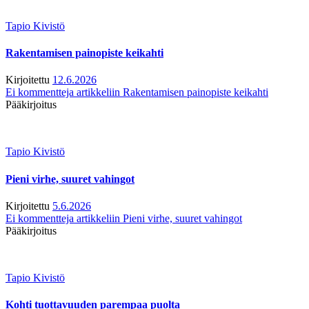
Tapio Kivistö
Rakentamisen painopiste keikahti
Kirjoitettu
12.6.2026
Ei kommentteja
artikkeliin Rakentamisen painopiste keikahti
Pääkirjoitus
Tapio Kivistö
Pieni virhe, suuret vahingot
Kirjoitettu
5.6.2026
Ei kommentteja
artikkeliin Pieni virhe, suuret vahingot
Pääkirjoitus
Tapio Kivistö
Kohti tuottavuuden parempaa puolta