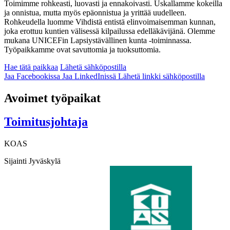
Toimimme rohkeasti, luovasti ja ennakoivasti. Uskallamme kokeilla
ja onnistua, mutta myös epäonnistua ja yrittää uudelleen.
Rohkeudella luomme Vihdistä entistä elinvoimaisemman kunnan,
joka erottuu kuntien välisessä kilpailussa edelläkävijänä. Olemme
mukana UNICEFin Lapsiystävällinen kunta -toiminnassa.
Työpaikkamme ovat savuttomia ja tuoksuttomia.
Hae tätä paikkaa
Lähetä sähköpostilla
Jaa Facebookissa
Jaa LinkedInissä
Lähetä linkki sähköpostilla
Avoimet työpaikat
Toimitusjohtaja
KOAS
Sijainti
Jyväskylä