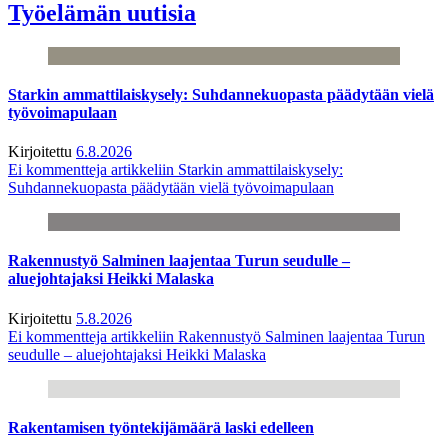
Työelämän uutisia
Starkin ammattilaiskysely: Suhdannekuopasta päädytään vielä
työvoimapulaan
Kirjoitettu
6.8.2026
Ei kommentteja
artikkeliin Starkin ammattilaiskysely:
Suhdannekuopasta päädytään vielä työvoimapulaan
Rakennustyö Salminen laajentaa Turun seudulle –
aluejohtajaksi Heikki Malaska
Kirjoitettu
5.8.2026
Ei kommentteja
artikkeliin Rakennustyö Salminen laajentaa Turun
seudulle – aluejohtajaksi Heikki Malaska
Rakentamisen työntekijämäärä laski edelleen