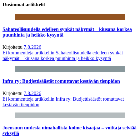
Uusimmat artikkelit
Sahateollisuudella edelleen synkät näkymät – kiusana korkea
puunhinta ja heikko kysyntä
Kirjoitettu
7.8.2026
Ei kommentteja
artikkeliin Sahateollisuudella edelleen synkät
näkymät – kiusana korkea puunhinta ja heikko kysyntä
Infra ry: Budjettisäästöt romuttavat kestävän tienpidon
Kirjoitettu
7.8.2026
Ei kommentteja
artikkeliin Infra ry: Budjettisäästöt romuttavat
kestävän tienpidon
Joensuun uudesta uimahallista kolme kisaajaa – voittaja selviää
syksyllä