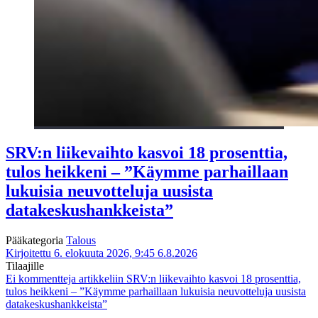
SRV:n liikevaihto kasvoi 18 prosenttia,
tulos heikkeni – ”Käymme parhaillaan
lukuisia neuvotteluja uusista
datakeskushankkeista”
Pääkategoria
Talous
Kirjoitettu 6. elokuuta 2026, 9:45
6.8.2026
Tilaajille
Ei kommentteja
artikkeliin SRV:n liikevaihto kasvoi 18 prosenttia,
tulos heikkeni – ”Käymme parhaillaan lukuisia neuvotteluja uusista
datakeskushankkeista”