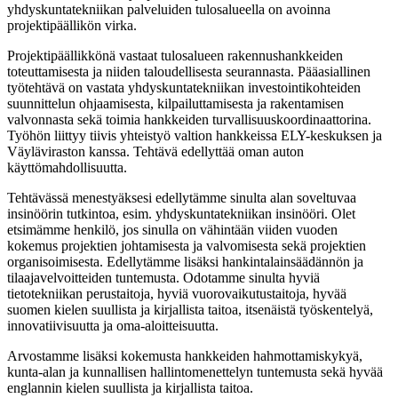
yhdyskuntatekniikan palveluiden tulosalueella on avoinna
projektipäällikön virka.
Projektipäällikkönä vastaat tulosalueen rakennushankkeiden
toteuttamisesta ja niiden taloudellisesta seurannasta. Pääasiallinen
työtehtävä on vastata yhdyskuntatekniikan investointikohteiden
suunnittelun ohjaamisesta, kilpailuttamisesta ja rakentamisen
valvonnasta sekä toimia hankkeiden turvallisuuskoordinaattorina.
Työhön liittyy tiivis yhteistyö valtion hankkeissa ELY-keskuksen ja
Väyläviraston kanssa. Tehtävä edellyttää oman auton
käyttömahdollisuutta.
Tehtävässä menestyäksesi edellytämme sinulta alan soveltuvaa
insinöörin tutkintoa, esim. yhdyskuntatekniikan insinööri. Olet
etsimämme henkilö, jos sinulla on vähintään viiden vuoden
kokemus projektien johtamisesta ja valvomisesta sekä projektien
organisoimisesta. Edellytämme lisäksi hankintalainsäädännön ja
tilaajavelvoitteiden tuntemusta. Odotamme sinulta hyviä
tietotekniikan perustaitoja, hyviä vuorovaikutustaitoja, hyvää
suomen kielen suullista ja kirjallista taitoa, itsenäistä työskentelyä,
innovatiivisuutta ja oma-aloitteisuutta.
Arvostamme lisäksi kokemusta hankkeiden hahmottamiskykyä,
kunta-alan ja kunnallisen hallintomenettelyn tuntemusta sekä hyvää
englannin kielen suullista ja kirjallista taitoa.