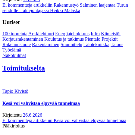
Ei kommentteja
artikkeliin Rakennustyö Salminen laajentaa Turun
seudulle – aluejohtajaksi Heikki Malaska
Uutiset
100 tuoreinta
Arkkitehtuuri
Energiatehokkuus
Infra
Kiinteistöt
Korjausrakentaminen
Koulutus ja tutkimus
Pientalo
Projektit
Rakennustuote
Rakentaminen
Suunnittelu
Talotekniikka
Talous
Työelämä
Näkökulmat
Toimitukselta
Tapio Kivistö
Kesä voi vahvistaa elpyvää tunnelmaa
Kirjoitettu
26.6.2026
Ei kommentteja
artikkeliin Kesä voi vahvistaa elpyvää tunnelmaa
Pääkirjoitus