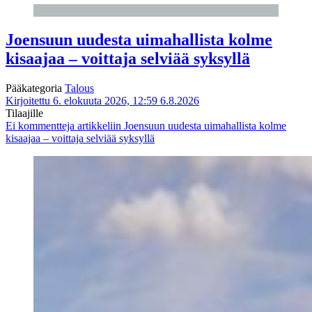
Joensuun uudesta uimahallista kolme
kisaajaa – voittaja selviää syksyllä
Pääkategoria
Talous
Kirjoitettu 6. elokuuta 2026, 12:59
6.8.2026
Tilaajille
Ei kommentteja
artikkeliin Joensuun uudesta uimahallista kolme
kisaajaa – voittaja selviää syksyllä