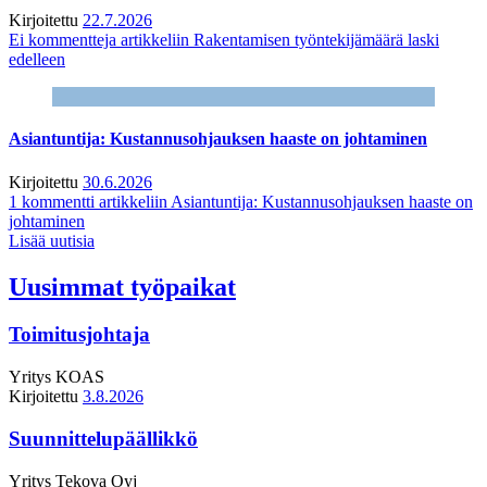
Kirjoitettu
22.7.2026
Ei kommentteja
artikkeliin Rakentamisen työntekijämäärä laski
edelleen
Asiantuntija: Kustannusohjauksen haaste on johtaminen
Kirjoitettu
30.6.2026
1 kommentti
artikkeliin Asiantuntija: Kustannusohjauksen haaste on
johtaminen
Lisää uutisia
Uusimmat työpaikat
Toimitusjohtaja
Yritys
KOAS
Kirjoitettu
3.8.2026
Suunnittelupäällikkö
Yritys
Tekova Oyj