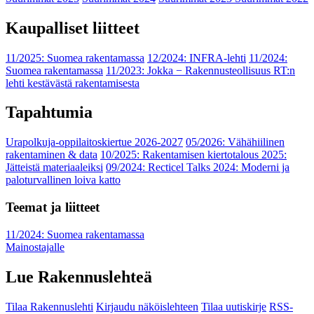
Kaupalliset liitteet
11/2025: Suomea rakentamassa
12/2024: INFRA-lehti
11/2024:
Suomea rakentamassa
11/2023: Jokka − Rakennusteollisuus RT:n
lehti kestävästä rakentamisesta
Tapahtumia
Urapolkuja-oppilaitoskiertue 2026-2027
05/2026: Vähähiilinen
rakentaminen & data
10/2025: Rakentamisen kiertotalous 2025:
Jätteistä materiaaleiksi
09/2024: Recticel Talks 2024: Moderni ja
paloturvallinen loiva katto
Teemat ja liitteet
11/2024: Suomea rakentamassa
Mainostajalle
Lue Rakennuslehteä
Tilaa Rakennuslehti
Kirjaudu näköislehteen
Tilaa uutiskirje
RSS-