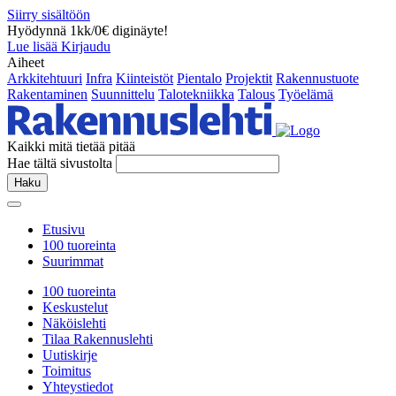
Siirry sisältöön
Hyödynnä 1kk/0€ diginäyte!
Lue lisää
Kirjaudu
Aiheet
Arkkitehtuuri
Infra
Kiinteistöt
Pientalo
Projektit
Rakennustuote
Rakentaminen
Suunnittelu
Talotekniikka
Talous
Työelämä
Kaikki mitä tietää pitää
Hae tältä sivustolta
Haku
Etusivu
100 tuoreinta
Suurimmat
100 tuoreinta
Keskustelut
Näköislehti
Tilaa Rakennuslehti
Uutiskirje
Toimitus
Yhteystiedot