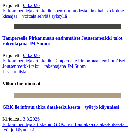
Kirjoitettu
6.8.2026
Ei kommentteja
artikkeliin Joensuun uudesta uimahallista kolme
kisaajaa – voittaja selviää syksyllä
Tampereelle Pirkanmaan ensimmäiset Joutsenmerkki-talot –
rakentajana JM Suomi
Kirjoitettu
6.8.2026
Ei kommentteja
artikkeliin Tampereelle Pirkanmaan ensimmäiset
Joutsenmerkki-talot – rakentajana JM Suomi
Lisää uutisia
Viikon luetuimmat
GRK:lle infraurakka datakeskuksesta – työt jo käynnissä
Kirjoitettu
3.8.2026
Ei kommentteja
artikkeliin GRK:lle infraurakka datakeskuksesta –
työt jo käynnissä