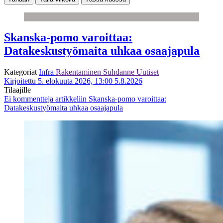
Skanska-pomo varoittaa:
Datakeskustyömaita uhkaa osaajapula
Kategoriat
Infra
Rakentaminen
Suhdanne
Uutiset
Kirjoitettu 5. elokuuta 2026, 13:00
5.8.2026
Tilaajille
Ei kommentteja
artikkeliin Skanska-pomo varoittaa:
Datakeskustyömaita uhkaa osaajapula