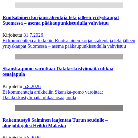
Ruotsalainen korjausrakentaja teki jälleen yrityskaupat
Suomessa – asema pääkaupunkiseudulla vahvistuu
Kirjoitettu
31.7.2026
Ei kommentteja
artikkeliin Ruotsalainen korjausrakentaja teki jälleen
yrityskaupat Suomessa – asema pääkaupunkiseudulla vahvistuu
Skanska-pomo varoittaa: Datakeskustyömaita uhkaa
osaajapula
Kirjoitettu
5.8.2026
Ei kommentteja
artikkeliin Skanska-pomo varoittaa:
Datakeskustyömaita uhkaa osaajapula
Rakennustyö Salminen laajentaa Turun seudulle –
aluejohtajaksi Heikki Malaska
Kirjoitettu
5.8.2026