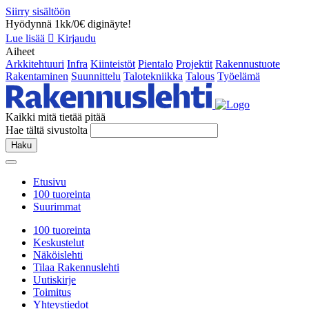
Siirry sisältöön
Hyödynnä 1kk/0€ diginäyte!
Lue lisää
Kirjaudu
Aiheet
Arkkitehtuuri
Infra
Kiinteistöt
Pientalo
Projektit
Rakennustuote
Rakentaminen
Suunnittelu
Talotekniikka
Talous
Työelämä
Kaikki mitä tietää pitää
Hae tältä sivustolta
Haku
Etusivu
100 tuoreinta
Suurimmat
100 tuoreinta
Keskustelut
Näköislehti
Tilaa Rakennuslehti
Uutiskirje
Toimitus
Yhteystiedot