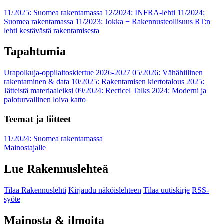
11/2025: Suomea rakentamassa
12/2024: INFRA-lehti
11/2024:
Suomea rakentamassa
11/2023: Jokka − Rakennusteollisuus RT:n
lehti kestävästä rakentamisesta
Tapahtumia
Urapolkuja-oppilaitoskiertue 2026-2027
05/2026: Vähähiilinen
rakentaminen & data
10/2025: Rakentamisen kiertotalous 2025:
Jätteistä materiaaleiksi
09/2024: Recticel Talks 2024: Moderni ja
paloturvallinen loiva katto
Teemat ja liitteet
11/2024: Suomea rakentamassa
Mainostajalle
Lue Rakennuslehteä
Tilaa Rakennuslehti
Kirjaudu näköislehteen
Tilaa uutiskirje
RSS-
syöte
Mainosta & ilmoita