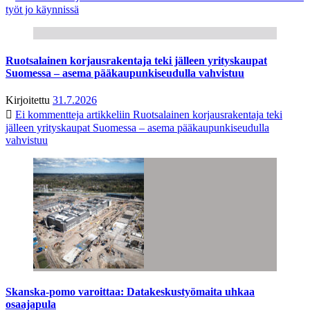
työt jo käynnissä
Ruotsalainen korjausrakentaja teki jälleen yrityskaupat
Suomessa – asema pääkaupunkiseudulla vahvistuu
Kirjoitettu
31.7.2026
Ei kommentteja
artikkeliin Ruotsalainen korjausrakentaja teki
jälleen yrityskaupat Suomessa – asema pääkaupunkiseudulla
vahvistuu
Skanska-pomo varoittaa: Datakeskustyömaita uhkaa
osaajapula