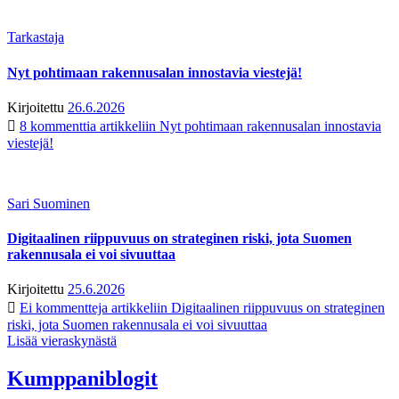
Tarkastaja
Nyt pohtimaan rakennusalan innostavia viestejä!
Kirjoitettu
26.6.2026
8 kommenttia
artikkeliin Nyt pohtimaan rakennusalan innostavia
viestejä!
Sari Suominen
Digitaalinen riippuvuus on strateginen riski, jota Suomen
rakennusala ei voi sivuuttaa
Kirjoitettu
25.6.2026
Ei kommentteja
artikkeliin Digitaalinen riippuvuus on strateginen
riski, jota Suomen rakennusala ei voi sivuuttaa
Lisää vieraskynästä
Kumppaniblogit