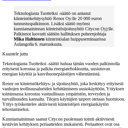
Teknologiasta Tuotteiksi -säätiö on antanut
kiinteistökehitysyhtiö Renor Oy:lle 20 000 euron
tunnustuspalkinnon. Lisäksi säätiö myönsi
kunniamaininnan kiinteistösijoitusyhtiö Citycon Oyj:lle.
Palkinnot luovutti säätiön hallituksen puheenjohtaja
Mika Halttunen
kiinteistöalan huippuseminaarissa
Aulangolla 6. marraskuuta.
Kuuntele juttu
Teknologiasta Tuotteiksi -säätiö haluaa tämän vuoden palkinnolla
erityisesti korostaa ja palkita energiatehokkuutta, uusiutuvan
energian käyttöä ja kasvihuonepäästöjen vähentämistä.
Renor on kiinteistökehitys- ja sijoitusyhtiö, joka keskittyy erityisesti
vanhojen teollisuusalueiden kehittämiseen uusiokäyttöön. Yrityksen
toiminnassa korostuu vastuullisuus ympäristön, terveyden ja
turvallisuuden kannalta. Tilojen käyttäjien tarpeet otetaan huomioon.
Yritys työskentelee aktiivisesti kiinteistöjen energiankäytön
tehostamiseksi.
Kunniamaininnan saanut Citycon puolestaan toimii aktiivisesti
kestävän kehityksen periaatteiden mukaisesti. Periaatteet ovat osa