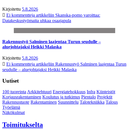
Kirjoitettu
5.8.2026
Ei kommentteja
artikkeliin Skanska-pomo varoittaa:
Datakeskustyömaita uhkaa osaajapula
Rakennustyö Salminen laajentaa Turun seudulle –
aluejohtajaksi Heikki Malaska
Kirjoitettu
5.8.2026
Ei kommentteja
artikkeliin Rakennustyö Salminen laajentaa Turun
seudulle – aluejohtajaksi Heikki Malaska
Uutiset
100 tuoreinta
Arkkitehtuuri
Energiatehokkuus
Infra
Kiinteistöt
Korjausrakentaminen
Koulutus ja tutkimus
Pientalo
Projektit
Rakennustuote
Rakentaminen
Suunnittelu
Talotekniikka
Talous
Työelämä
Näkökulmat
Toimitukselta