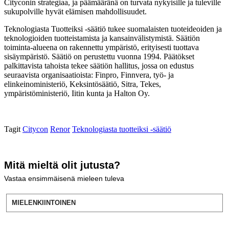
Cityconin strategiaa, ja päämääränä on turvata nykyisille ja tuleville
sukupolville hyvät elämisen mahdollisuudet.
Teknologiasta Tuotteiksi -säätiö tukee suomalaisten tuoteideoiden ja
teknologioiden tuotteistamista ja kansainvälistymistä. Säätiön
toiminta-alueena on rakennettu ympäristö, erityisesti tuottava
sisäympäristö. Säätiö on perustettu vuonna 1994. Päätökset
palkittavista tahoista tekee säätiön hallitus, jossa on edustus
seuraavista organisaatioista: Finpro, Finnvera, työ- ja
elinkeinoministeriö, Keksintösäätiö, Sitra, Tekes,
ympäristöministeriö, Iitin kunta ja Halton Oy.
Tagit
Citycon
Renor
Teknologiasta tuotteiksi -säätiö
Mitä mieltä olit jutusta?
Vastaa ensimmäisenä mieleen tuleva
MIELENKIINTOINEN