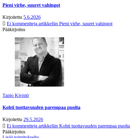
Pieni virhe, suuret vahingot
Kirjoitettu
5.6.2026
Ei kommentteja
artikkeliin Pieni virhe, suuret vahingot
Pääkirjoitus
Tapio Kivistö
Kohti tuottavuuden parempaa puolta
Kirjoitettu
29.5.2026
Ei kommentteja
artikkeliin Kohti tuottavuuden parempaa puolta
Pääkirjoitus
Lisää toimitukselta