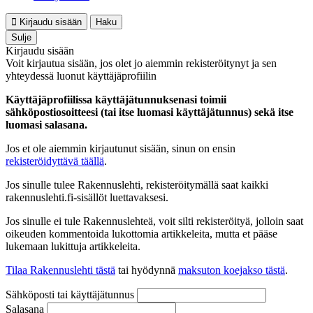
Kirjaudu sisään
Haku
Sulje
Kirjaudu sisään
Voit kirjautua sisään, jos olet jo aiemmin rekisteröitynyt ja sen
yhteydessä luonut käyttäjäprofiilin
Käyttäjäprofiilissa käyttäjätunnuksenasi toimii
sähköpostiosoitteesi (tai itse luomasi käyttäjätunnus) sekä itse
luomasi salasana.
Jos et ole aiemmin kirjautunut sisään, sinun on ensin
rekisteröidyttävä täällä
.
Jos sinulle tulee Rakennuslehti, rekisteröitymällä saat kaikki
rakennuslehti.fi-sisällöt luettavaksesi.
Jos sinulle ei tule Rakennuslehteä, voit silti rekisteröityä, jolloin saat
oikeuden kommentoida lukottomia artikkeleita, mutta et pääse
lukemaan lukittuja artikkeleita.
Tilaa Rakennuslehti tästä
tai hyödynnä
maksuton koejakso tästä
.
Sähköposti tai käyttäjätunnus
Salasana