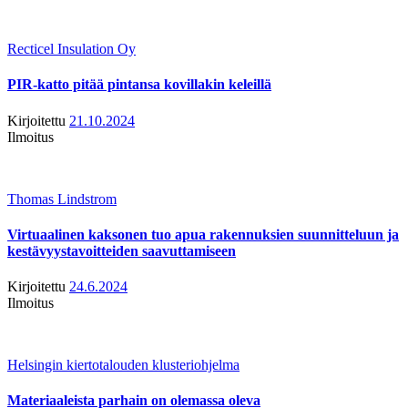
Recticel Insulation Oy
PIR-katto pitää pintansa kovillakin keleillä
Kirjoitettu
21.10.2024
Ilmoitus
Thomas Lindstrom
Virtuaalinen kaksonen tuo apua rakennuksien suunnitteluun ja
kestävyystavoitteiden saavuttamiseen
Kirjoitettu
24.6.2024
Ilmoitus
Helsingin kiertotalouden klusteriohjelma
Materiaaleista parhain on olemassa oleva