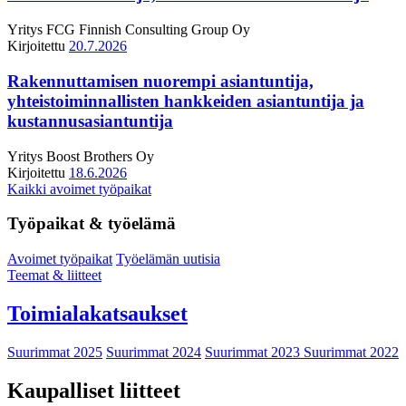
Yritys
FCG Finnish Consulting Group Oy
Kirjoitettu
20.7.2026
Rakennuttamisen nuorempi asiantuntija,
yhteistoiminnallisten hankkeiden asiantuntija ja
kustannusasiantuntija
Yritys
Boost Brothers Oy
Kirjoitettu
18.6.2026
Kaikki avoimet työpaikat
Työpaikat & työelämä
Avoimet työpaikat
Työelämän uutisia
Teemat & liitteet
Toimialakatsaukset
Suurimmat 2025
Suurimmat 2024
Suurimmat 2023
Suurimmat 2022
Kaupalliset liitteet