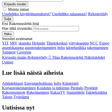
Kirjaudu sisään
Muista minut
Unohditko käyttäjätunnuksesi?
Unohditko salasanasi?
Rekisteröidy
Sulje
Etsi Rakennuslehti.fistä
Hae tältä sivustolta
Haku
Suositut avainsanat
YIT
SRV
skanska
Helsinki
Tilastokeskus
yrityskauppa
NCC
Espoo
asuntokauppa
asuntorakentaminen
Infra
talotekniikka
rakentaminen
Tampere
Caverion
Kirjaudu sisään
Rekisteröidy
Tilaa Rakennuslehti
Näköislehdet
Uutiset
Lue lisää näistä aiheista
Arkkitehtuuri
Energiatehokkuus
Infra
Kiinteistöt
Korjausrakentaminen
Koulutus ja tutkimus
Pientalo
Projektit
Rakennustuote
Rakentaminen
RaksaTV
Suunnittelu
Talotekniikka
Talous
Työelämä
Uutisissa nyt