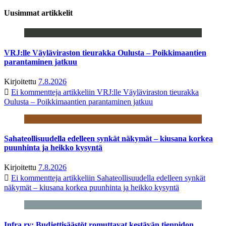
Uusimmat artikkelit
VRJ:lle Väyläviraston tieurakka Oulusta – Poikkimaantien
parantaminen jatkuu
Kirjoitettu
7.8.2026
Ei kommentteja
artikkeliin VRJ:lle Väyläviraston tieurakka
Oulusta – Poikkimaantien parantaminen jatkuu
Sahateollisuudella edelleen synkät näkymät – kiusana korkea
puunhinta ja heikko kysyntä
Kirjoitettu
7.8.2026
Ei kommentteja
artikkeliin Sahateollisuudella edelleen synkät
näkymät – kiusana korkea puunhinta ja heikko kysyntä
Infra ry: Budjettisäästöt romuttavat kestävän tienpidon