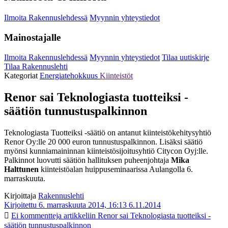
Ilmoita Rakennuslehdessä
Myynnin yhteystiedot
Mainostajalle
Ilmoita Rakennuslehdessä
Myynnin yhteystiedot
Tilaa uutiskirje
Tilaa Rakennuslehti
Kategoriat
Energiatehokkuus
Kiinteistöt
Renor sai Teknologiasta tuotteiksi -
säätiön tunnustuspalkinnon
Teknologiasta Tuotteiksi -säätiö on antanut kiinteistökehitysyhtiö
Renor Oy:lle 20 000 euron tunnustuspalkinnon. Lisäksi säätiö
myönsi kunniamaininnan kiinteistösijoitusyhtiö Citycon Oyj:lle.
Palkinnot luovutti säätiön hallituksen puheenjohtaja
Mika
Halttunen
kiinteistöalan huippuseminaarissa Aulangolla 6.
marraskuuta.
Kirjoittaja
Rakennuslehti
Kirjoitettu 6. marraskuuta 2014, 16:13
6.11.2014
Ei kommentteja
artikkeliin Renor sai Teknologiasta tuotteiksi -
säätiön tunnustuspalkinnon