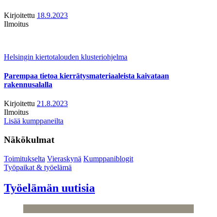
Kirjoitettu
18.9.2023
Ilmoitus
Helsingin kiertotalouden klusteriohjelma
Parempaa tietoa kierrätysmateriaaleista kaivataan
rakennusalalla
Kirjoitettu
21.8.2023
Ilmoitus
Lisää kumppaneilta
Näkökulmat
Toimitukselta
Vieraskynä
Kumppaniblogit
Työpaikat & työelämä
Työelämän uutisia