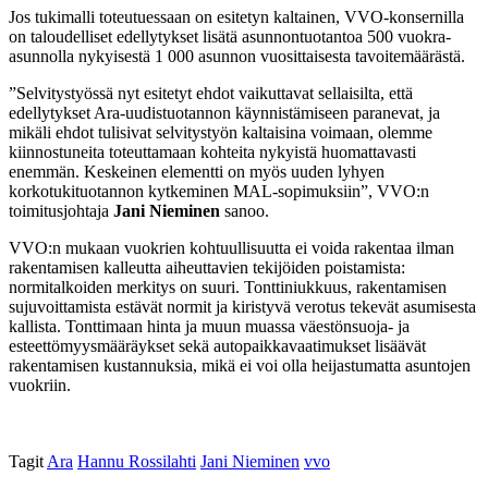
Jos tukimalli toteutuessaan on esitetyn kaltainen, VVO-konsernilla
on taloudelliset edellytykset lisätä asunnontuotantoa 500 vuokra-
asunnolla nykyisestä 1 000 asunnon vuosittaisesta tavoitemäärästä.
”Selvitystyössä nyt esitetyt ehdot vaikuttavat sellaisilta, että
edellytykset Ara-uudistuotannon käynnistämiseen paranevat, ja
mikäli ehdot tulisivat selvitystyön kaltaisina voimaan, olemme
kiinnostuneita toteuttamaan kohteita nykyistä huomattavasti
enemmän. Keskeinen elementti on myös uuden lyhyen
korkotukituotannon kytkeminen MAL-sopimuksiin”, VVO:n
toimitusjohtaja
Jani Nieminen
sanoo.
VVO:n mukaan vuokrien kohtuullisuutta ei voida rakentaa ilman
rakentamisen kalleutta aiheuttavien tekijöiden poistamista:
normitalkoiden merkitys on suuri. Tonttiniukkuus, rakentamisen
sujuvoittamista estävät normit ja kiristyvä verotus tekevät asumisesta
kallista. Tonttimaan hinta ja muun muassa väestönsuoja- ja
esteettömyysmääräykset sekä autopaikkavaatimukset lisäävät
rakentamisen kustannuksia, mikä ei voi olla heijastumatta asuntojen
vuokriin.
Tagit
Ara
Hannu Rossilahti
Jani Nieminen
vvo