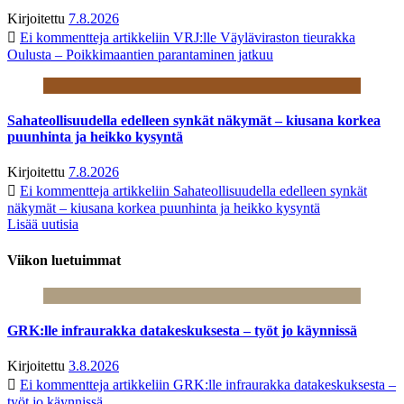
Kirjoitettu
7.8.2026
Ei kommentteja
artikkeliin VRJ:lle Väyläviraston tieurakka
Oulusta – Poikkimaantien parantaminen jatkuu
Sahateollisuudella edelleen synkät näkymät – kiusana korkea
puunhinta ja heikko kysyntä
Kirjoitettu
7.8.2026
Ei kommentteja
artikkeliin Sahateollisuudella edelleen synkät
näkymät – kiusana korkea puunhinta ja heikko kysyntä
Lisää uutisia
Viikon luetuimmat
GRK:lle infraurakka datakeskuksesta – työt jo käynnissä
Kirjoitettu
3.8.2026
Ei kommentteja
artikkeliin GRK:lle infraurakka datakeskuksesta –
työt jo käynnissä