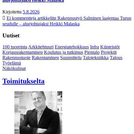
aluejohtajaksi Heikki Malaska
Kirjoitettu
5.8.2026
Ei kommentteja
artikkeliin Rakennustyö Salminen laajentaa Turun
seudulle – aluejohtajaksi Heikki Malaska
Uutiset
100 tuoreinta
Arkkitehtuuri
Energiatehokkuus
Infra
Kiinteistöt
Korjausrakentaminen
Koulutus ja tutkimus
Pientalo
Projektit
Rakennustuote
Rakentaminen
Suunnittelu
Talotekniikka
Talous
Työelämä
Näkökulmat
Toimitukselta