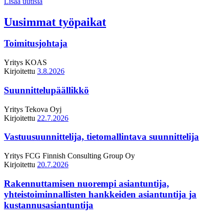
Lisää uutisia
Uusimmat työpaikat
Toimitusjohtaja
Yritys
KOAS
Kirjoitettu
3.8.2026
Suunnittelupäällikkö
Yritys
Tekova Oyj
Kirjoitettu
22.7.2026
Vastuusuunnittelija, tietomallintava suunnittelija
Yritys
FCG Finnish Consulting Group Oy
Kirjoitettu
20.7.2026
Rakennuttamisen nuorempi asiantuntija,
yhteistoiminnallisten hankkeiden asiantuntija ja
kustannusasiantuntija