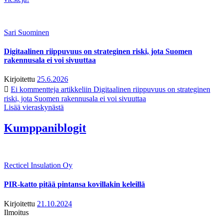
Sari Suominen
Digitaalinen riippuvuus on strateginen riski, jota Suomen
rakennusala ei voi sivuuttaa
Kirjoitettu
25.6.2026
Ei kommentteja
artikkeliin Digitaalinen riippuvuus on strateginen
riski, jota Suomen rakennusala ei voi sivuuttaa
Lisää vieraskynästä
Kumppaniblogit
Recticel Insulation Oy
PIR-katto pitää pintansa kovillakin keleillä
Kirjoitettu
21.10.2024
Ilmoitus