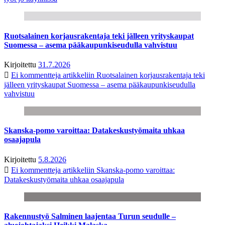
Ruotsalainen korjausrakentaja teki jälleen yrityskaupat
Suomessa – asema pääkaupunkiseudulla vahvistuu
Kirjoitettu
31.7.2026
Ei kommentteja
artikkeliin Ruotsalainen korjausrakentaja teki
jälleen yrityskaupat Suomessa – asema pääkaupunkiseudulla
vahvistuu
Skanska-pomo varoittaa: Datakeskustyömaita uhkaa
osaajapula
Kirjoitettu
5.8.2026
Ei kommentteja
artikkeliin Skanska-pomo varoittaa:
Datakeskustyömaita uhkaa osaajapula
Rakennustyö Salminen laajentaa Turun seudulle –