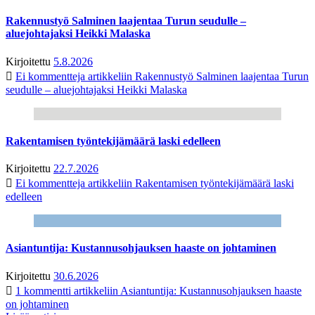
Rakennustyö Salminen laajentaa Turun seudulle –
aluejohtajaksi Heikki Malaska
Kirjoitettu
5.8.2026
Ei kommentteja
artikkeliin Rakennustyö Salminen laajentaa Turun
seudulle – aluejohtajaksi Heikki Malaska
Rakentamisen työntekijämäärä laski edelleen
Kirjoitettu
22.7.2026
Ei kommentteja
artikkeliin Rakentamisen työntekijämäärä laski
edelleen
Asiantuntija: Kustannusohjauksen haaste on johtaminen
Kirjoitettu
30.6.2026
1 kommentti
artikkeliin Asiantuntija: Kustannusohjauksen haaste
on johtaminen