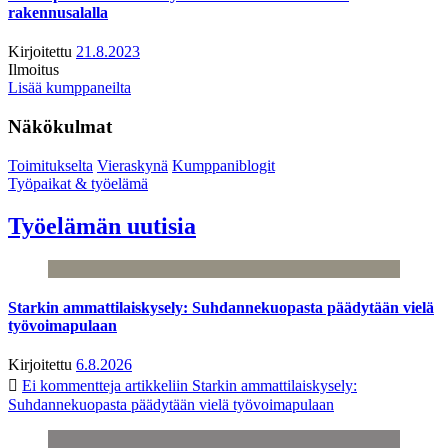
rakennusalalla
Kirjoitettu
21.8.2023
Ilmoitus
Lisää kumppaneilta
Näkökulmat
Toimitukselta
Vieraskynä
Kumppaniblogit
Työpaikat & työelämä
Työelämän uutisia
Starkin ammattilaiskysely: Suhdannekuopasta päädytään vielä
työvoimapulaan
Kirjoitettu
6.8.2026
Ei kommentteja
artikkeliin Starkin ammattilaiskysely:
Suhdannekuopasta päädytään vielä työvoimapulaan