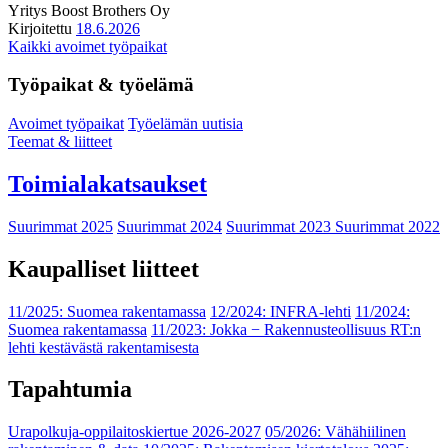
Yritys
Boost Brothers Oy
Kirjoitettu
18.6.2026
Kaikki avoimet työpaikat
Työpaikat & työelämä
Avoimet työpaikat
Työelämän uutisia
Teemat & liitteet
Toimialakatsaukset
Suurimmat 2025
Suurimmat 2024
Suurimmat 2023
Suurimmat 2022
Kaupalliset liitteet
11/2025: Suomea rakentamassa
12/2024: INFRA-lehti
11/2024:
Suomea rakentamassa
11/2023: Jokka − Rakennusteollisuus RT:n
lehti kestävästä rakentamisesta
Tapahtumia
Urapolkuja-oppilaitoskiertue 2026-2027
05/2026: Vähähiilinen