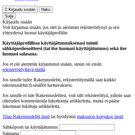
Kirjaudu sisään
Haku
Sulje
Kirjaudu sisään
Voit kirjautua sisään, jos olet jo aiemmin rekisteröitynyt ja sen
yhteydessä luonut käyttäjäprofiilin
Käyttäjäprofiilissa käyttäjätunnuksenasi toimii
sähköpostiosoitteesi (tai itse luomasi käyttäjätunnus) sekä itse
luomasi salasana.
Jos et ole aiemmin kirjautunut sisään, sinun on ensin
rekisteröidyttävä täällä
.
Jos sinulle tulee Rakennuslehti, rekisteröitymällä saat kaikki
rakennuslehti.fi-sisällöt luettavaksesi.
Jos sinulle ei tule Rakennuslehteä, voit silti rekisteröityä, jolloin saat
oikeuden kommentoida lukottomia artikkeleita, mutta et pääse
lukemaan lukittuja artikkeleita.
Tilaa Rakennuslehti tästä
tai hyödynnä
maksuton koejakso tästä
.
Sähköposti tai käyttäjätunnus
Salasana