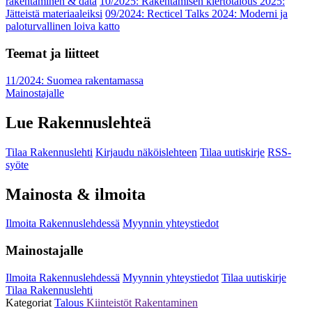
rakentaminen & data
10/2025: Rakentamisen kiertotalous 2025:
Jätteistä materiaaleiksi
09/2024: Recticel Talks 2024: Moderni ja
paloturvallinen loiva katto
Teemat ja liitteet
11/2024: Suomea rakentamassa
Mainostajalle
Lue Rakennuslehteä
Tilaa Rakennuslehti
Kirjaudu näköislehteen
Tilaa uutiskirje
RSS-
syöte
Mainosta & ilmoita
Ilmoita Rakennuslehdessä
Myynnin yhteystiedot
Mainostajalle
Ilmoita Rakennuslehdessä
Myynnin yhteystiedot
Tilaa uutiskirje
Tilaa Rakennuslehti
Kategoriat
Talous
Kiinteistöt
Rakentaminen