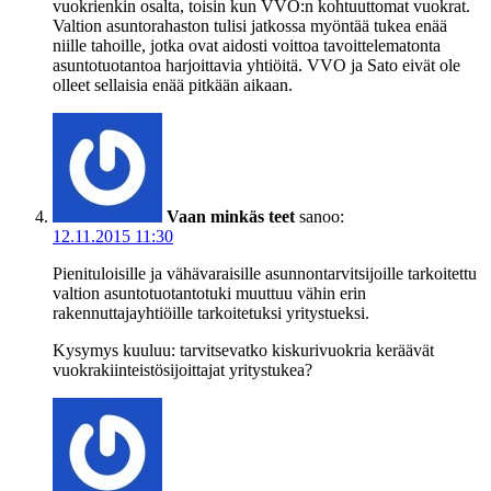
vuokrienkin osalta, toisin kun VVO:n kohtuuttomat vuokrat.
Valtion asuntorahaston tulisi jatkossa myöntää tukea enää
niille tahoille, jotka ovat aidosti voittoa tavoittelematonta
asuntotuotantoa harjoittavia yhtiöitä. VVO ja Sato eivät ole
olleet sellaisia enää pitkään aikaan.
Vaan minkäs teet
sanoo:
12.11.2015 11:30
Pienituloisille ja vähävaraisille asunnontarvitsijoille tarkoitettu
valtion asuntotuotantotuki muuttuu vähin erin
rakennuttajayhtiöille tarkoitetuksi yritystueksi.
Kysymys kuuluu: tarvitsevatko kiskurivuokria keräävät
vuokrakiinteistösijoittajat yritystukea?