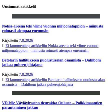
Uusimmat artikkelit
Nokia-areena teki viime vuonna miljoonatappion – miinusta
roimasti aiempaa enemmän
Kirjoitettu
7.8.2026
Ei kommentteja
artikkeliin Nokia-areena teki viime vuonna
miljoonatappion – miinusta roimasti aiempaa enemmän
Betolarin hallitukseen puolustusalan osaamista – Dahlbom
jatkaa puheenjohtajana
Kirjoitettu
7.8.2026
Ei kommentteja
artikkeliin Betolarin hallitukseen puolustusalan
osaamista – Dahlbom jatkaa puheenjohtajana
VRJ:lle Väyläviraston tieurakka Oulusta – Poikkimaantien
parantaminen jatkuu