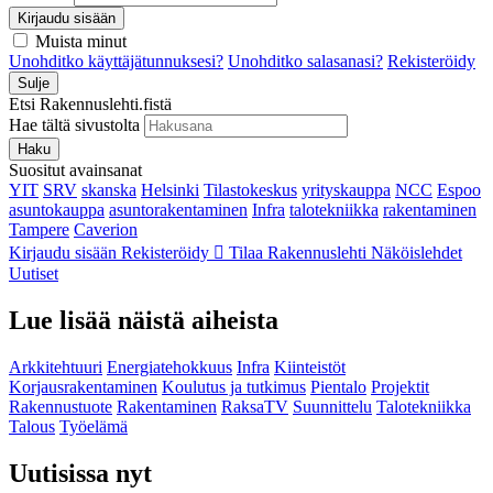
Kirjaudu sisään
Muista minut
Unohditko käyttäjätunnuksesi?
Unohditko salasanasi?
Rekisteröidy
Sulje
Etsi Rakennuslehti.fistä
Hae tältä sivustolta
Haku
Suositut avainsanat
YIT
SRV
skanska
Helsinki
Tilastokeskus
yrityskauppa
NCC
Espoo
asuntokauppa
asuntorakentaminen
Infra
talotekniikka
rakentaminen
Tampere
Caverion
Kirjaudu sisään
Rekisteröidy
Tilaa Rakennuslehti
Näköislehdet
Uutiset
Lue lisää näistä aiheista
Arkkitehtuuri
Energiatehokkuus
Infra
Kiinteistöt
Korjausrakentaminen
Koulutus ja tutkimus
Pientalo
Projektit
Rakennustuote
Rakentaminen
RaksaTV
Suunnittelu
Talotekniikka
Talous
Työelämä
Uutisissa nyt