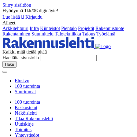
Siirry sisältöön
Hyödynnä 1kk/0€ diginäyte!
Lue lisää
Kirjaudu
Aiheet
Arkkitehtuuri
Infra
Kiinteistöt
Pientalo
Projektit
Rakennustuote
Rakentaminen
Suunnittelu
Talotekniikka
Talous
Työelämä
Kaikki mitä tietää pitää
Hae tältä sivustolta
Haku
Etusivu
100 tuoreinta
Suurimmat
100 tuoreinta
Keskustelut
Näköislehti
Tilaa Rakennuslehti
Uutiskirje
Toimitus
Yhteystiedot