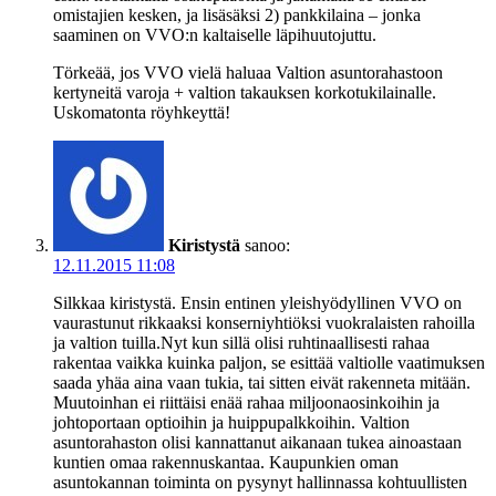
omistajien kesken, ja lisäsäksi 2) pankkilaina – jonka
saaminen on VVO:n kaltaiselle läpihuutojuttu.
Törkeää, jos VVO vielä haluaa Valtion asuntorahastoon
kertyneitä varoja + valtion takauksen korkotukilainalle.
Uskomatonta röyhkeyttä!
Kiristystä
sanoo:
12.11.2015 11:08
Silkkaa kiristystä. Ensin entinen yleishyödyllinen VVO on
vaurastunut rikkaaksi konserniyhtiöksi vuokralaisten rahoilla
ja valtion tuilla.Nyt kun sillä olisi ruhtinaallisesti rahaa
rakentaa vaikka kuinka paljon, se esittää valtiolle vaatimuksen
saada yhäa aina vaan tukia, tai sitten eivät rakenneta mitään.
Muutoinhan ei riittäisi enää rahaa miljoonaosinkoihin ja
johtoportaan optioihin ja huippupalkkoihin. Valtion
asuntorahaston olisi kannattanut aikanaan tukea ainoastaan
kuntien omaa rakennuskantaa. Kaupunkien oman
asuntokannan toiminta on pysynyt hallinnassa kohtuullisten