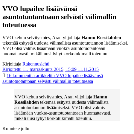
VVO lupailee lisäävänsä
asuntotuotantoaan selvästi välimallin
toteutuessa
VVO kehuu selvitysmies, Aran ylijohtaja
Hannu Rossilahden
tekemää esitystä uudesta välimallista asuntotuotannon lisäämiseksi.
VVO olisi valmis lisäämään vuokra-asuntotuotantoaan
huomattavasti, mikäli uusi lyhyt korkotukimalli toteutuu.
Kirjoittaja
Rakennuslehti
Kirjoitettu 11. marraskuuta 2015, 15:09
11.11.2015
16 kommenttia
artikkeliin VVO lupailee lisäävänsä
asuntotuotantoaan selvästi välimallin toteutuessa
VVO kehuu selvitysmies, Aran ylijohtaja
Hannu
Rossilahden
tekemää esitystä uudesta välimallista
asuntotuotannon lisäämiseksi. VVO olisi valmis
lisäämään vuokra-asuntotuotantoaan huomattavasti,
mikäli uusi lyhyt korkotukimalli toteutuu.
Kuuntele juttu