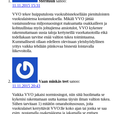
Merituuli
sanoo:
11.11.2015 15:31
VVO tekee huipputulosta vuokrabisneksellään pienituloisten
vuokralaistensa kustannuksella. Mikäli VVO jättää
vastaisuudessa miljoonaosingot maksamatta osakkailleen ja
kohtuullistaa myös johtajiensa ansiotulot, VVO kykenee
rakennuttamaan uusia taloja kertyneillä vuorkatuotoilla eikä
todellakaan tarvitse enää valtion tukea toimintaansa.
Kummallisesti ollaan edelleen olevinaan yleishyödyllinen
yritys vaikka tehdään piinkovaa bisnestä loistavalla
liikevoitolla.
Vaan minkäs teet
sanoo:
11.11.2015 20:43
Vaikka VVO jakaisi normiosingot, niin siitä huolimatta se
kykenisi rakentamaan uutta kantaa täysin ilman valtion tukea.
Siihen tarvitaan 1) mitätön omarahoitusosuus, joita
vuokralaiset kerryttävät VVO:lle koko ajan tai jonka se saa
esim. nostamalla osakepääoma ja jakamalla se entisen