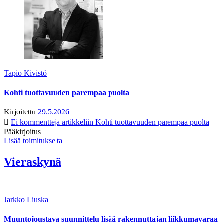
Tapio Kivistö
Kohti tuottavuuden parempaa puolta
Kirjoitettu
29.5.2026
Ei kommentteja
artikkeliin Kohti tuottavuuden parempaa puolta
Pääkirjoitus
Lisää toimitukselta
Vieraskynä
Jarkko Liuska
Muuntojoustava suunnittelu lisää rakennuttajan liikkumavaraa