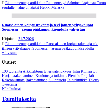
Ei kommentteja
artikkeliin Rakennustyö Salminen laajentaa Turun
seudulle – aluejohtajaksi Heikki Malaska
Ruotsalainen korjausrakentaja teki jälleen yrityskaupat
Suomessa – asema pääkaupunkiseudulla vahvistuu
Kirjoitettu
31.7.2026
Ei kommentteja
artikkeliin Ruotsalainen korjausrakentaja teki
jälleen yrityskaupat Suomessa – asema pääkaupunkiseudulla
vahvistuu
Uutiset
100 tuoreinta
Arkkitehtuuri
Energiatehokkuus
Infra
Kiinteistöt
Korjausrakentaminen
Koulutus ja tutkimus
Pientalo
Projektit
Rakennustuote
Rakentaminen
Suunnittelu
Talotekniikka
Talous
Työelämä
Näkökulmat
Toimitukselta