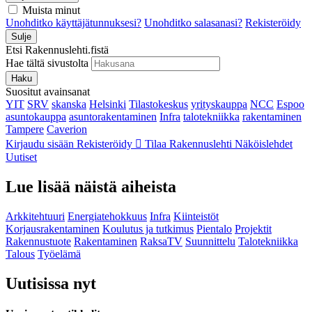
Muista minut
Unohditko käyttäjätunnuksesi?
Unohditko salasanasi?
Rekisteröidy
Sulje
Etsi Rakennuslehti.fistä
Hae tältä sivustolta
Haku
Suositut avainsanat
YIT
SRV
skanska
Helsinki
Tilastokeskus
yrityskauppa
NCC
Espoo
asuntokauppa
asuntorakentaminen
Infra
talotekniikka
rakentaminen
Tampere
Caverion
Kirjaudu sisään
Rekisteröidy
Tilaa Rakennuslehti
Näköislehdet
Uutiset
Lue lisää näistä aiheista
Arkkitehtuuri
Energiatehokkuus
Infra
Kiinteistöt
Korjausrakentaminen
Koulutus ja tutkimus
Pientalo
Projektit
Rakennustuote
Rakentaminen
RaksaTV
Suunnittelu
Talotekniikka
Talous
Työelämä
Uutisissa nyt