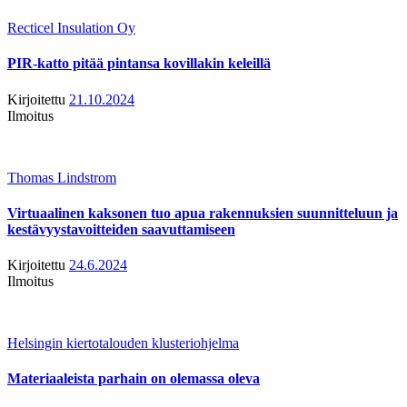
Recticel Insulation Oy
PIR-katto pitää pintansa kovillakin keleillä
Kirjoitettu
21.10.2024
Ilmoitus
Thomas Lindstrom
Virtuaalinen kaksonen tuo apua rakennuksien suunnitteluun ja
kestävyystavoitteiden saavuttamiseen
Kirjoitettu
24.6.2024
Ilmoitus
Helsingin kiertotalouden klusteriohjelma
Materiaaleista parhain on olemassa oleva