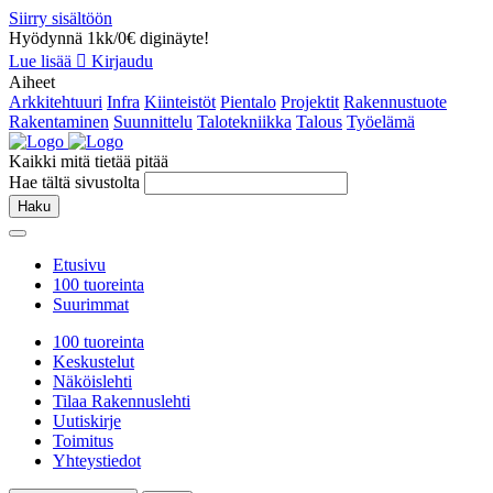
Siirry sisältöön
Hyödynnä 1kk/0€ diginäyte!
Lue lisää
Kirjaudu
Aiheet
Arkkitehtuuri
Infra
Kiinteistöt
Pientalo
Projektit
Rakennustuote
Rakentaminen
Suunnittelu
Talotekniikka
Talous
Työelämä
Kaikki mitä tietää pitää
Hae tältä sivustolta
Haku
Etusivu
100 tuoreinta
Suurimmat
100 tuoreinta
Keskustelut
Näköislehti
Tilaa Rakennuslehti
Uutiskirje
Toimitus
Yhteystiedot