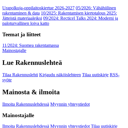
Urapolkuja-oppilaitoskiertue 2026-2027
05/2026: Vähähiilinen
rakentaminen & data
10/2025: Rakentamisen kiertotalous 2025:
Jätteistä materiaaleiksi
09/2024: Recticel Talks 2024: Moderni ja
paloturvallinen loiva katto
Teemat ja liitteet
11/2024: Suomea rakentamassa
Mainostajalle
Lue Rakennuslehteä
Tilaa Rakennuslehti
Kirjaudu näköislehteen
Tilaa uutiskirje
RSS-
syöte
Mainosta & ilmoita
Ilmoita Rakennuslehdessä
Myynnin yhteystiedot
Mainostajalle
Ilmoita Rakennuslehdessä
Myynnin yhteystiedot
Tilaa uutiskirje