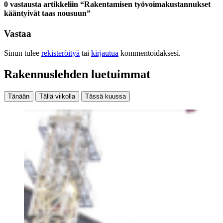
0 vastausta artikkeliin “Rakentamisen työvoimakustannukset
kääntyivät taas nousuun”
Vastaa
Sinun tulee
rekisteröityä
tai
kirjautua
kommentoidaksesi.
Rakennuslehden luetuimmat
Tänään
Tällä viikolla
Tässä kuussa