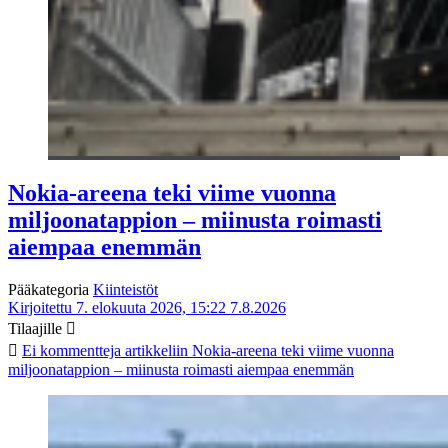
Nokia-areena teki viime vuonna
miljoonatappion – miinusta roimasti
aiempaa enemmän
Pääkategoria
Kiinteistöt
Kirjoitettu 7. elokuuta 2026, 15:22
7.8.2026
Tilaajille
Ei kommentteja
artikkeliin Nokia-areena teki viime vuonna
miljoonatappion – miinusta roimasti aiempaa enemmän