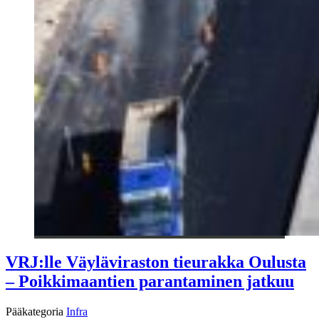
VRJ:lle Väyläviraston tieurakka Oulusta
– Poikkimaantien parantaminen jatkuu
Pääkategoria
Infra