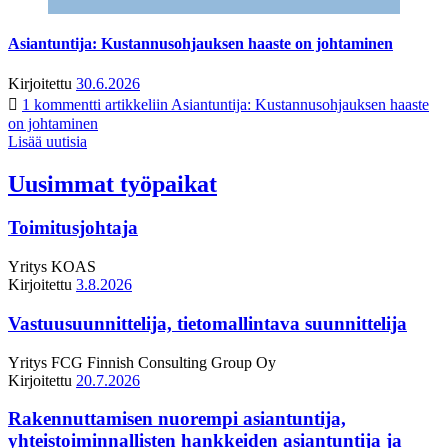
Asiantuntija: Kustannusohjauksen haaste on johtaminen
Kirjoitettu
30.6.2026
1 kommentti
artikkeliin Asiantuntija: Kustannusohjauksen haaste
on johtaminen
Lisää uutisia
Uusimmat työpaikat
Toimitusjohtaja
Yritys
KOAS
Kirjoitettu
3.8.2026
Vastuusuunnittelija, tietomallintava suunnittelija
Yritys
FCG Finnish Consulting Group Oy
Kirjoitettu
20.7.2026
Rakennuttamisen nuorempi asiantuntija,
yhteistoiminnallisten hankkeiden asiantuntija ja