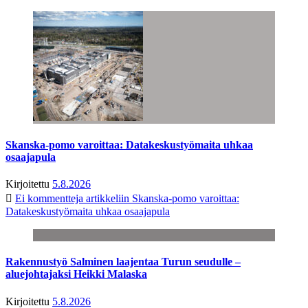
Skanska-pomo varoittaa: Datakeskustyömaita uhkaa
osaajapula
Kirjoitettu
5.8.2026
Ei kommentteja
artikkeliin Skanska-pomo varoittaa:
Datakeskustyömaita uhkaa osaajapula
Rakennustyö Salminen laajentaa Turun seudulle –
aluejohtajaksi Heikki Malaska
Kirjoitettu
5.8.2026