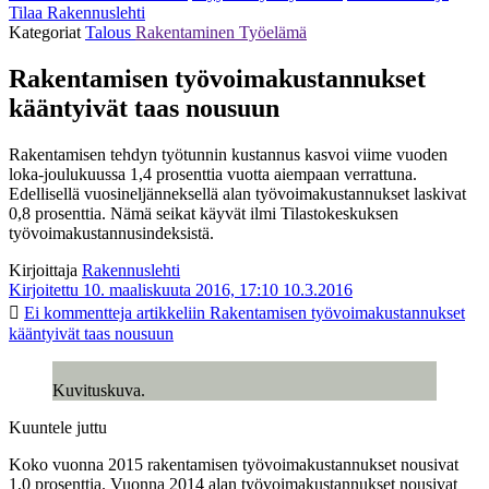
Tilaa Rakennuslehti
Kategoriat
Talous
Rakentaminen
Työelämä
Rakentamisen työvoimakustannukset
kääntyivät taas nousuun
Rakentamisen tehdyn työtunnin kustannus kasvoi viime vuoden
loka-joulukuussa 1,4 prosenttia vuotta aiempaan verrattuna.
Edellisellä vuosineljänneksellä alan työvoimakustannukset laskivat
0,8 prosenttia. Nämä seikat käyvät ilmi Tilastokeskuksen
työvoimakustannusindeksistä.
Kirjoittaja
Rakennuslehti
Kirjoitettu 10. maaliskuuta 2016, 17:10
10.3.2016
Ei kommentteja
artikkeliin Rakentamisen työvoimakustannukset
kääntyivät taas nousuun
Kuvituskuva.
Kuuntele juttu
Koko vuonna 2015 rakentamisen työvoimakustannukset nousivat
1,0 prosenttia. Vuonna 2014 alan työvoimakustannukset nousivat