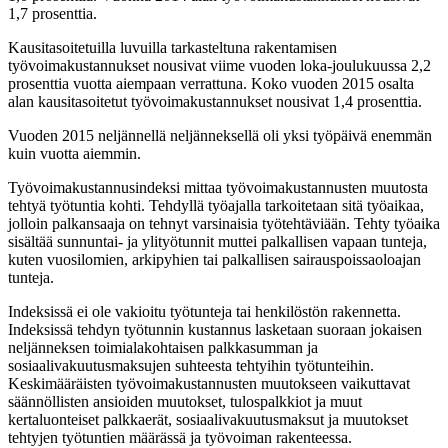
1,7 prosenttia.
Kausitasoitetuilla luvuilla tarkasteltuna rakentamisen
työvoimakustannukset nousivat viime vuoden loka-joulukuussa 2,2
prosenttia vuotta aiempaan verrattuna. Koko vuoden 2015 osalta
alan kausitasoitetut työvoimakustannukset nousivat 1,4 prosenttia.
Vuoden 2015 neljännellä neljänneksellä oli yksi työpäivä enemmän
kuin vuotta aiemmin.
Työvoimakustannusindeksi mittaa työvoimakustannusten muutosta
tehtyä työtuntia kohti. Tehdyllä työajalla tarkoitetaan sitä työaikaa,
jolloin palkansaaja on tehnyt varsinaisia työtehtäviään. Tehty työaika
sisältää sunnuntai- ja ylityötunnit muttei palkallisen vapaan tunteja,
kuten vuosilomien, arkipyhien tai palkallisen sairauspoissaoloajan
tunteja.
Indeksissä ei ole vakioitu työtunteja tai henkilöstön rakennetta.
Indeksissä tehdyn työtunnin kustannus lasketaan suoraan jokaisen
neljänneksen toimialakohtaisen palkkasumman ja
sosiaalivakuutusmaksujen suhteesta tehtyihin työtunteihin.
Keskimääräisten työvoimakustannusten muutokseen vaikuttavat
säännöllisten ansioiden muutokset, tulospalkkiot ja muut
kertaluonteiset palkkaerät, sosiaalivakuutusmaksut ja muutokset
tehtyjen työtuntien määrässä ja työvoiman rakenteessa.