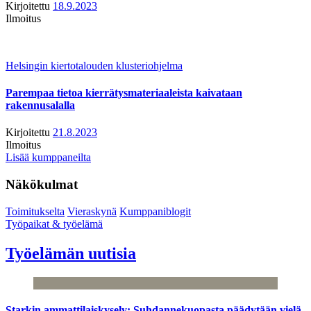
Kirjoitettu
18.9.2023
Ilmoitus
Helsingin kiertotalouden klusteriohjelma
Parempaa tietoa kierrätysmateriaaleista kaivataan
rakennusalalla
Kirjoitettu
21.8.2023
Ilmoitus
Lisää kumppaneilta
Näkökulmat
Toimitukselta
Vieraskynä
Kumppaniblogit
Työpaikat & työelämä
Työelämän uutisia
Starkin ammattilaiskysely: Suhdannekuopasta päädytään vielä