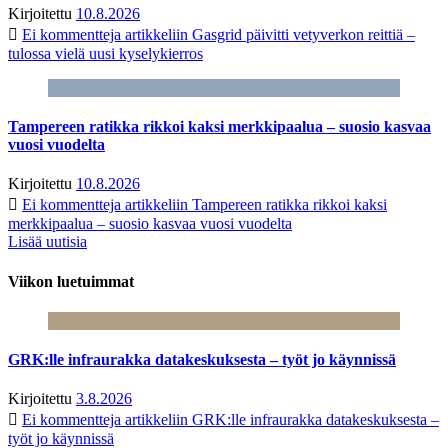
Kirjoitettu
10.8.2026
Ei kommentteja
artikkeliin Gasgrid päivitti vetyverkon reittiä –
tulossa vielä uusi kyselykierros
Tampereen ratikka rikkoi kaksi merkkipaalua – suosio kasvaa
vuosi vuodelta
Kirjoitettu
10.8.2026
Ei kommentteja
artikkeliin Tampereen ratikka rikkoi kaksi
merkkipaalua – suosio kasvaa vuosi vuodelta
Lisää uutisia
Viikon luetuimmat
GRK:lle infraurakka datakeskuksesta – työt jo käynnissä
Kirjoitettu
3.8.2026
Ei kommentteja
artikkeliin GRK:lle infraurakka datakeskuksesta –
työt jo käynnissä