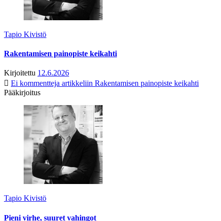
Tapio Kivistö
Rakentamisen painopiste keikahti
Kirjoitettu
12.6.2026
Ei kommentteja
artikkeliin Rakentamisen painopiste keikahti
Pääkirjoitus
Tapio Kivistö
Pieni virhe, suuret vahingot