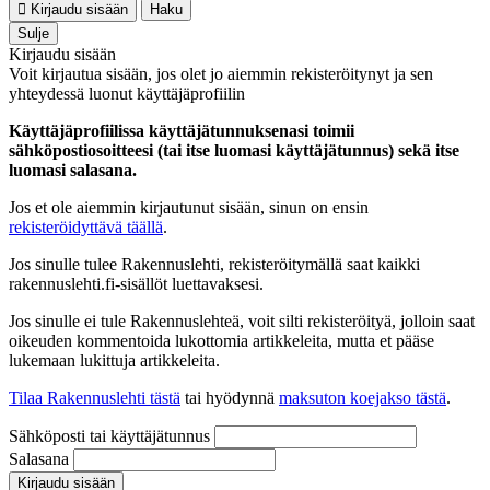
Kirjaudu sisään
Haku
Sulje
Kirjaudu sisään
Voit kirjautua sisään, jos olet jo aiemmin rekisteröitynyt ja sen
yhteydessä luonut käyttäjäprofiilin
Käyttäjäprofiilissa käyttäjätunnuksenasi toimii
sähköpostiosoitteesi (tai itse luomasi käyttäjätunnus) sekä itse
luomasi salasana.
Jos et ole aiemmin kirjautunut sisään, sinun on ensin
rekisteröidyttävä täällä
.
Jos sinulle tulee Rakennuslehti, rekisteröitymällä saat kaikki
rakennuslehti.fi-sisällöt luettavaksesi.
Jos sinulle ei tule Rakennuslehteä, voit silti rekisteröityä, jolloin saat
oikeuden kommentoida lukottomia artikkeleita, mutta et pääse
lukemaan lukittuja artikkeleita.
Tilaa Rakennuslehti tästä
tai hyödynnä
maksuton koejakso tästä
.
Sähköposti tai käyttäjätunnus
Salasana
Kirjaudu sisään