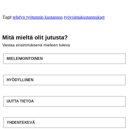
Tagit
tehdyn työtunnin kustannus
työvoimakustannukset
Mitä mieltä olit jutusta?
Vastaa ensimmäisenä mieleen tuleva
MIELENKIINTOINEN
HYÖDYLLINEN
UUTTA TIETOA
YHDENTEKEVÄ