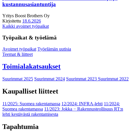
kustannusasiantuntija
Yritys
Boost Brothers Oy
Kirjoitettu
18.6.2026
Kaikki avoimet työpaikat
Työpaikat & työelämä
Avoimet työpaikat
Työelämän uutisia
Teemat & liitteet
Toimialakatsaukset
Suurimmat 2025
Suurimmat 2024
Suurimmat 2023
Suurimmat 2022
Kaupalliset liitteet
11/2025: Suomea rakentamassa
12/2024: INFRA-lehti
11/2024:
Suomea rakentamassa
11/2023: Jokka − Rakennusteollisuus RT:n
lehti kestävästä rakentamisesta
Tapahtumia