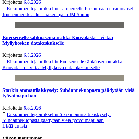
Kirjoitettu
6.8.2026
Ei kommentteja
artikkeliin Tampereelle Pirkanmaan ensimmäiset
Joutsenmerkki-talot – rakentajana JM Suomi
Enersenselle sähköasemaurakka Kouvolasta – virtaa
Myllykosken datakeskukselle
Kirjoitettu
6.8.2026
Ei kommentteja
artikkeliin Enersenselle sähköasemaurakka
Kouvolasta – virtaa Myllykosken datakeskukselle
Starkin ammattilaiskysely: Suhdannekuopasta päädytään vielä
työvoimapulaan
Kirjoitettu
6.8.2026
Ei kommentteja
artikkeliin Starkin ammattilaiskysely:
Suhdannekuopasta päädytään vielä työvoimapulaan
Lisää uutisia
Viikon luetuimmat