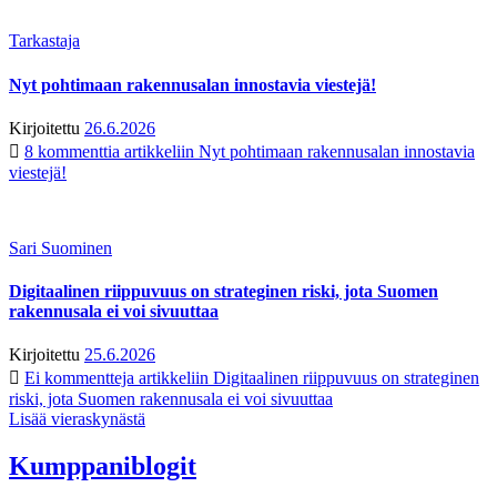
Tarkastaja
Nyt pohtimaan rakennusalan innostavia viestejä!
Kirjoitettu
26.6.2026
8 kommenttia
artikkeliin Nyt pohtimaan rakennusalan innostavia
viestejä!
Sari Suominen
Digitaalinen riippuvuus on strateginen riski, jota Suomen
rakennusala ei voi sivuuttaa
Kirjoitettu
25.6.2026
Ei kommentteja
artikkeliin Digitaalinen riippuvuus on strateginen
riski, jota Suomen rakennusala ei voi sivuuttaa
Lisää vieraskynästä
Kumppaniblogit