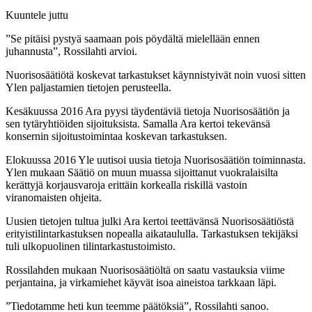
Kuuntele juttu
”Se pitäisi pystyä saamaan pois pöydältä mielellään ennen
juhannusta”, Rossilahti arvioi.
Nuorisosäätiötä koskevat tarkastukset käynnistyivät noin vuosi sitten
Ylen paljastamien tietojen perusteella.
Kesäkuussa 2016 Ara pyysi täydentäviä tietoja Nuorisosäätiön ja
sen tytäryhtiöiden sijoituksista. Samalla Ara kertoi tekevänsä
konsernin sijoitustoimintaa koskevan tarkastuksen.
Elokuussa 2016 Yle uutisoi uusia tietoja Nuorisosäätiön toiminnasta.
Ylen mukaan Säätiö on muun muassa sijoittanut vuokralaisilta
kerättyjä korjausvaroja erittäin korkealla riskillä vastoin
viranomaisten ohjeita.
Uusien tietojen tultua julki Ara kertoi teettävänsä Nuorisosäätiöstä
erityistilintarkastuksen nopealla aikataululla. Tarkastuksen tekijäksi
tuli ulkopuolinen tilintarkastustoimisto.
Rossilahden mukaan Nuorisosäätiöltä on saatu vastauksia viime
perjantaina, ja virkamiehet käyvät isoa aineistoa tarkkaan läpi.
”Tiedotamme heti kun teemme päätöksiä”, Rossilahti sanoo.