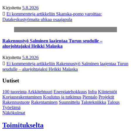
Kirjoitettu
5.8.2026
Ei kommentteja
artikkeliin Skanska-pomo varoittaa:
Datakeskustyömaita uhkaa osaajapula
Rakennustyö Salminen laajentaa Turun seudulle –
aluejohtajaksi Heikki Malaska
Kirjoitettu
5.8.2026
Ei kommentteja
artikkeliin Rakennustyö Salminen laajentaa Turun
seudulle – aluejohtajaksi Heikki Malaska
Uutiset
100 tuoreinta
Arkkitehtuuri
Energiatehokkuus
Infra
Kiinteistöt
Korjausrakentaminen
Koulutus ja tutkimus
Pientalo
Projektit
Rakennustuote
Rakentaminen
Suunnittelu
Talotekniikka
Talous
Työelämä
Näkökulmat
Toimitukselta