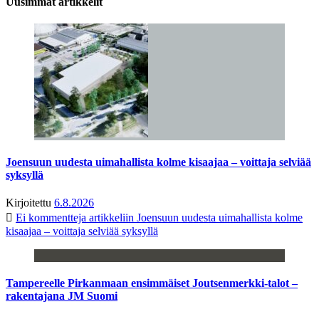
Uusimmat artikkelit
Joensuun uudesta uimahallista kolme kisaajaa – voittaja selviää
syksyllä
Kirjoitettu
6.8.2026
Ei kommentteja
artikkeliin Joensuun uudesta uimahallista kolme
kisaajaa – voittaja selviää syksyllä
Tampereelle Pirkanmaan ensimmäiset Joutsenmerkki-talot –
rakentajana JM Suomi