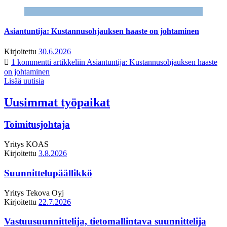
Asiantuntija: Kustannusohjauksen haaste on johtaminen
Kirjoitettu
30.6.2026
1 kommentti
artikkeliin Asiantuntija: Kustannusohjauksen haaste
on johtaminen
Lisää uutisia
Uusimmat työpaikat
Toimitusjohtaja
Yritys
KOAS
Kirjoitettu
3.8.2026
Suunnittelupäällikkö
Yritys
Tekova Oyj
Kirjoitettu
22.7.2026
Vastuusuunnittelija, tietomallintava suunnittelija