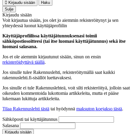
Kirjaudu sisään
Haku
Sulje
Kirjaudu sisään
Voit kirjautua sisään, jos olet jo aiemmin rekisteröitynyt ja sen
yhteydessä luonut käyttäjäprofiilin
Käyttäjäprofiilissa käyttäjätunnuksenasi toimii
sähköpostiosoitteesi (tai itse luomasi käyttäjätunnus) sekä itse
luomasi salasana.
Jos et ole aiemmin kirjautunut sisään, sinun on ensin
rekisteröidyttävä täällä
.
Jos sinulle tulee Rakennuslehti, rekisteröitymällä saat kaikki
rakennuslehti.fi-sisällöt luettavaksesi.
Jos sinulle ei tule Rakennuslehteä, voit silti rekisteröityä, jolloin saat
oikeuden kommentoida lukottomia artikkeleita, mutta et pääse
lukemaan lukittuja artikkeleita.
Tilaa Rakennuslehti tästä
tai hyödynnä
maksuton koejakso tästä
.
Sähköposti tai käyttäjätunnus
Salasana
Kirjaudu sisään