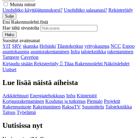
Muista minut
Unohditko käyttäjätunnuksesi?
Unohditko salasanasi?
Rekisteröidy
Sulje
Etsi Rakennuslehti.fistä
Hae tältä sivustolta
Haku
Suositut avainsanat
YIT
SRV
skanska
Helsinki
Tilastokeskus
yrityskauppa
NCC
Espoo
asuntokauppa
asuntorakentaminen
Infra
talotekniikka
rakentaminen
Tampere
Caverion
Kirjaudu sisään
Rekisteröidy
Tilaa Rakennuslehti
Näköislehdet
Uutiset
Lue lisää näistä aiheista
Arkkitehtuuri
Energiatehokkuus
Infra
Kiinteistöt
Korjausrakentaminen
Koulutus ja tutkimus
Pientalo
Projektit
Rakennustuote
Rakentaminen
RaksaTV
Suunnittelu
Talotekniikka
Talous
Työelämä
Uutisissa nyt