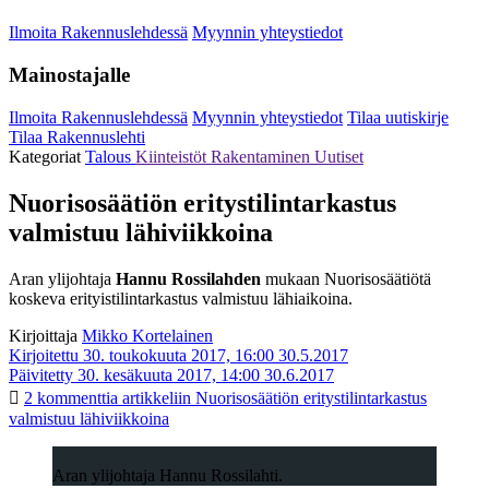
Ilmoita Rakennuslehdessä
Myynnin yhteystiedot
Mainostajalle
Ilmoita Rakennuslehdessä
Myynnin yhteystiedot
Tilaa uutiskirje
Tilaa Rakennuslehti
Kategoriat
Talous
Kiinteistöt
Rakentaminen
Uutiset
Nuorisosäätiön eritystilintarkastus
valmistuu lähiviikkoina
Aran ylijohtaja
Hannu Rossilahden
mukaan Nuorisosäätiötä
koskeva erityistilintarkastus valmistuu lähiaikoina.
Kirjoittaja
Mikko Kortelainen
Kirjoitettu 30. toukokuuta 2017, 16:00
30.5.2017
Päivitetty 30. kesäkuuta 2017, 14:00
30.6.2017
2 kommenttia
artikkeliin Nuorisosäätiön eritystilintarkastus
valmistuu lähiviikkoina
Aran ylijohtaja Hannu Rossilahti.