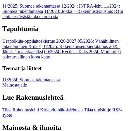
11/2025: Suomea rakentamassa
12/2024: INFRA-lehti
11/2024:
Suomea rakentamassa
11/2023: Jokka − Rakennusteollisuus RT:n
lehti kestävästä rakentamisesta
Tapahtumia
Urapolkuja-oppilaitoskiertue 2026-2027
05/2026: Vähähiilinen
rakentaminen & data
10/2025: Rakentamisen kiertotalous 2025:
Jätteistä materiaaleiksi
09/2024: Recticel Talks 2024: Moderni ja
paloturvallinen loiva katto
Teemat ja liitteet
11/2024: Suomea rakentamassa
Mainostajalle
Lue Rakennuslehteä
Tilaa Rakennuslehti
Kirjaudu näköislehteen
Tilaa uutiskirje
RSS-
syöte
Mainosta & ilmoita