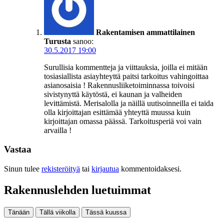
Rakentamisen ammattilainen
Turusta
sanoo:
30.5.2017 19:00
Surullisia kommentteja ja viittauksia, joilla ei mitään
tosiasiallista asiayhteyttä paitsi tarkoitus vahingoittaa
asianosaisia ! Rakennusliiketoiminnassa toivoisi
sivistynyttä käytöstä, ei kaunan ja valheiden
levittämistä. Merisalolla ja näillä uutisoinneilla ei taida
olla kirjoittajan esittämää yhteyttä muussa kuin
kirjoittajan omassa päässä. Tarkoitusperiä voi vain
arvailla !
Vastaa
Sinun tulee
rekisteröityä
tai
kirjautua
kommentoidaksesi.
Rakennuslehden luetuimmat
Tänään
Tällä viikolla
Tässä kuussa