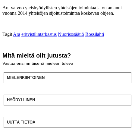
Ara valvoo yleishyödyllisten yhteisöjen toimintaa ja on antanut
vuonna 2014 yhteisöjen sijoitustoimintaa koskevan ohjeen.
Tagit
Ara
erityistilintarkastus
Nuorisosäätiö
Rossilahti
Mitä mieltä olit jutusta?
Vastaa ensimmäisenä mieleen tuleva
MIELENKIINTOINEN
HYÖDYLLINEN
UUTTA TIETOA