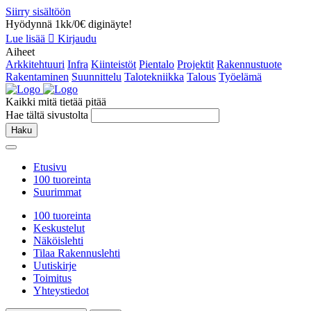
Siirry sisältöön
Hyödynnä 1kk/0€ diginäyte!
Lue lisää
Kirjaudu
Aiheet
Arkkitehtuuri
Infra
Kiinteistöt
Pientalo
Projektit
Rakennustuote
Rakentaminen
Suunnittelu
Talotekniikka
Talous
Työelämä
Kaikki mitä tietää pitää
Hae tältä sivustolta
Haku
Etusivu
100 tuoreinta
Suurimmat
100 tuoreinta
Keskustelut
Näköislehti
Tilaa Rakennuslehti
Uutiskirje
Toimitus
Yhteystiedot