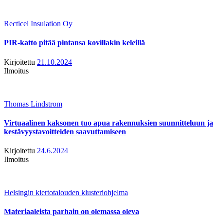
Recticel Insulation Oy
PIR-katto pitää pintansa kovillakin keleillä
Kirjoitettu
21.10.2024
Ilmoitus
Thomas Lindstrom
Virtuaalinen kaksonen tuo apua rakennuksien suunnitteluun ja
kestävyystavoitteiden saavuttamiseen
Kirjoitettu
24.6.2024
Ilmoitus
Helsingin kiertotalouden klusteriohjelma
Materiaaleista parhain on olemassa oleva