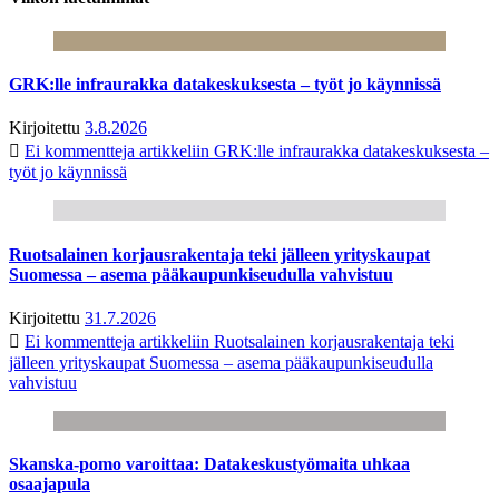
GRK:lle infraurakka datakeskuksesta – työt jo käynnissä
Kirjoitettu
3.8.2026
Ei kommentteja
artikkeliin GRK:lle infraurakka datakeskuksesta –
työt jo käynnissä
Ruotsalainen korjausrakentaja teki jälleen yrityskaupat
Suomessa – asema pääkaupunkiseudulla vahvistuu
Kirjoitettu
31.7.2026
Ei kommentteja
artikkeliin Ruotsalainen korjausrakentaja teki
jälleen yrityskaupat Suomessa – asema pääkaupunkiseudulla
vahvistuu
Skanska-pomo varoittaa: Datakeskustyömaita uhkaa
osaajapula