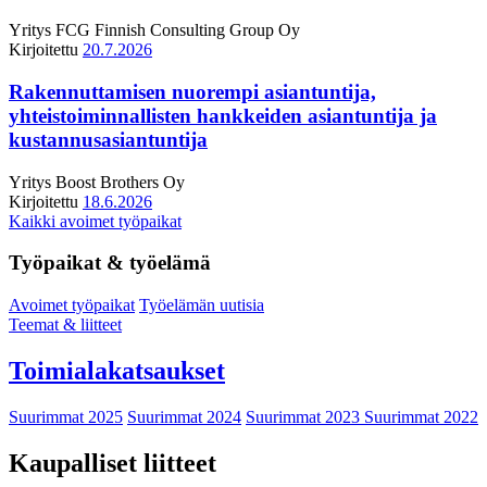
Yritys
FCG Finnish Consulting Group Oy
Kirjoitettu
20.7.2026
Rakennuttamisen nuorempi asiantuntija,
yhteistoiminnallisten hankkeiden asiantuntija ja
kustannusasiantuntija
Yritys
Boost Brothers Oy
Kirjoitettu
18.6.2026
Kaikki avoimet työpaikat
Työpaikat & työelämä
Avoimet työpaikat
Työelämän uutisia
Teemat & liitteet
Toimialakatsaukset
Suurimmat 2025
Suurimmat 2024
Suurimmat 2023
Suurimmat 2022
Kaupalliset liitteet