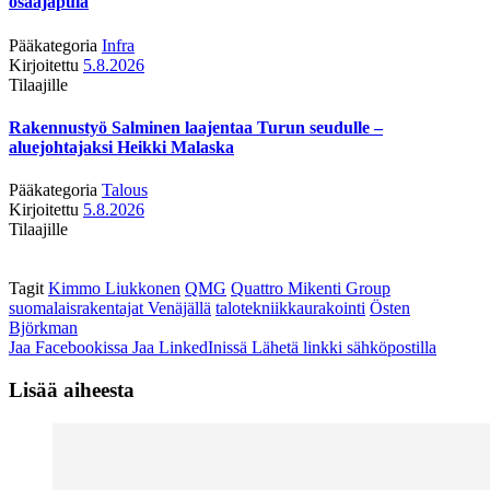
osaajapula
Pääkategoria
Infra
Kirjoitettu
5.8.2026
Tilaajille
Rakennustyö Salminen laajentaa Turun seudulle –
aluejohtajaksi Heikki Malaska
Pääkategoria
Talous
Kirjoitettu
5.8.2026
Tilaajille
Tagit
Kimmo Liukkonen
QMG
Quattro Mikenti Group
suomalaisrakentajat Venäjällä
talotekniikkaurakointi
Östen
Björkman
Jaa Facebookissa
Jaa LinkedInissä
Lähetä linkki sähköpostilla
Lisää aiheesta