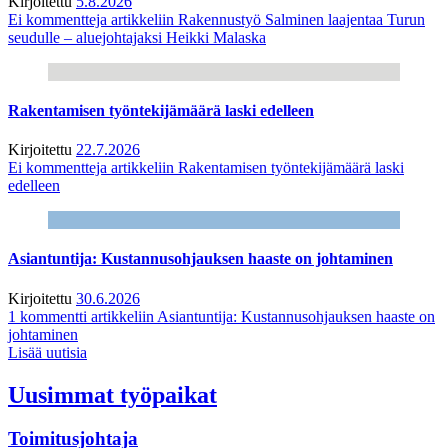
Kirjoitettu
5.8.2026
Ei kommentteja
artikkeliin Rakennustyö Salminen laajentaa Turun
seudulle – aluejohtajaksi Heikki Malaska
Rakentamisen työntekijämäärä laski edelleen
Kirjoitettu
22.7.2026
Ei kommentteja
artikkeliin Rakentamisen työntekijämäärä laski
edelleen
Asiantuntija: Kustannusohjauksen haaste on johtaminen
Kirjoitettu
30.6.2026
1 kommentti
artikkeliin Asiantuntija: Kustannusohjauksen haaste on
johtaminen
Lisää uutisia
Uusimmat työpaikat
Toimitusjohtaja