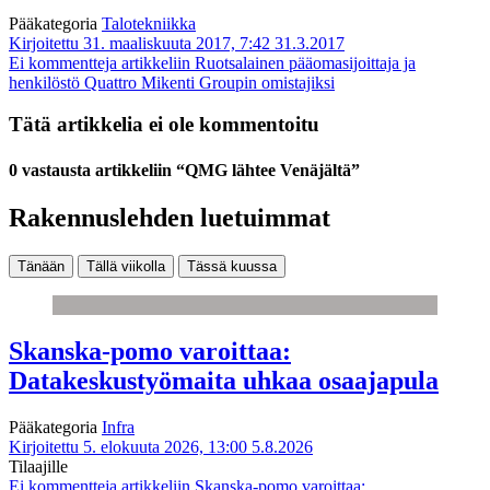
Pääkategoria
Talotekniikka
Kirjoitettu 31. maaliskuuta 2017, 7:42
31.3.2017
Ei kommentteja
artikkeliin Ruotsalainen pääomasijoittaja ja
henkilöstö Quattro Mikenti Groupin omistajiksi
Tätä artikkelia ei ole kommentoitu
0 vastausta artikkeliin “QMG lähtee Venäjältä”
Rakennuslehden luetuimmat
Tänään
Tällä viikolla
Tässä kuussa
Skanska-pomo varoittaa:
Datakeskustyömaita uhkaa osaajapula
Pääkategoria
Infra
Kirjoitettu 5. elokuuta 2026, 13:00
5.8.2026
Tilaajille
Ei kommentteja
artikkeliin Skanska-pomo varoittaa: