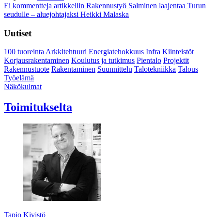
Ei kommentteja
artikkeliin Rakennustyö Salminen laajentaa Turun
seudulle – aluejohtajaksi Heikki Malaska
Uutiset
100 tuoreinta
Arkkitehtuuri
Energiatehokkuus
Infra
Kiinteistöt
Korjausrakentaminen
Koulutus ja tutkimus
Pientalo
Projektit
Rakennustuote
Rakentaminen
Suunnittelu
Talotekniikka
Talous
Työelämä
Näkökulmat
Toimitukselta
Tapio Kivistö