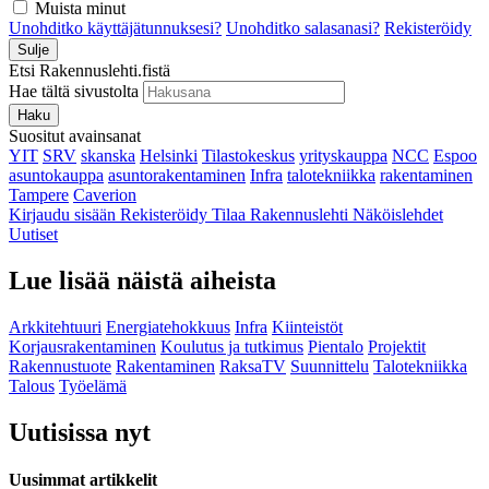
Muista minut
Unohditko käyttäjätunnuksesi?
Unohditko salasanasi?
Rekisteröidy
Sulje
Etsi Rakennuslehti.fistä
Hae tältä sivustolta
Haku
Suositut avainsanat
YIT
SRV
skanska
Helsinki
Tilastokeskus
yrityskauppa
NCC
Espoo
asuntokauppa
asuntorakentaminen
Infra
talotekniikka
rakentaminen
Tampere
Caverion
Kirjaudu sisään
Rekisteröidy
Tilaa Rakennuslehti
Näköislehdet
Uutiset
Lue lisää näistä aiheista
Arkkitehtuuri
Energiatehokkuus
Infra
Kiinteistöt
Korjausrakentaminen
Koulutus ja tutkimus
Pientalo
Projektit
Rakennustuote
Rakentaminen
RaksaTV
Suunnittelu
Talotekniikka
Talous
Työelämä
Uutisissa nyt
Uusimmat artikkelit