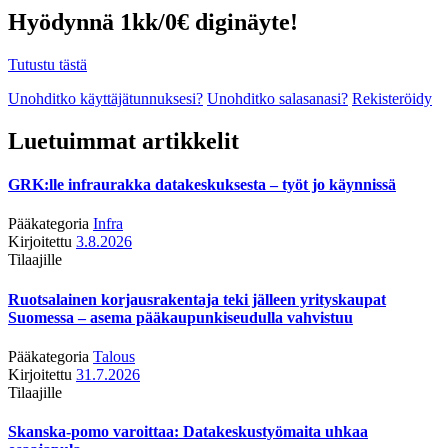
Hyödynnä 1kk/0€ diginäyte!
Tutustu tästä
Unohditko käyttäjätunnuksesi?
Unohditko salasanasi?
Rekisteröidy
Luetuimmat artikkelit
GRK:lle infraurakka datakeskuksesta – työt jo käynnissä
Pääkategoria
Infra
Kirjoitettu
3.8.2026
Tilaajille
Ruotsalainen korjausrakentaja teki jälleen yrityskaupat
Suomessa – asema pääkaupunkiseudulla vahvistuu
Pääkategoria
Talous
Kirjoitettu
31.7.2026
Tilaajille
Skanska-pomo varoittaa: Datakeskustyömaita uhkaa