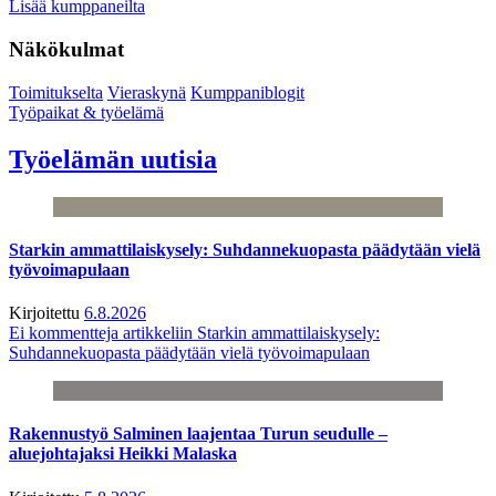
Lisää kumppaneilta
Näkökulmat
Toimitukselta
Vieraskynä
Kumppaniblogit
Työpaikat & työelämä
Työelämän uutisia
Starkin ammattilaiskysely: Suhdannekuopasta päädytään vielä
työvoimapulaan
Kirjoitettu
6.8.2026
Ei kommentteja
artikkeliin Starkin ammattilaiskysely:
Suhdannekuopasta päädytään vielä työvoimapulaan
Rakennustyö Salminen laajentaa Turun seudulle –
aluejohtajaksi Heikki Malaska