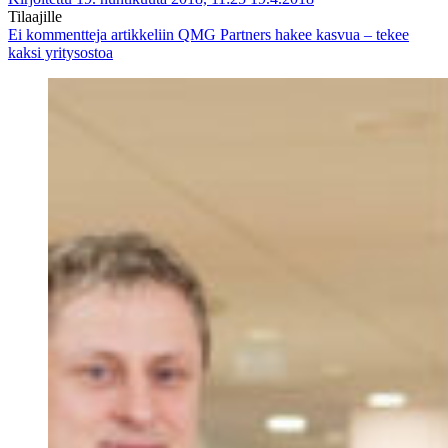
Tilaajille
Ei kommentteja
artikkeliin QMG Partners hakee kasvua – tekee
kaksi yritysostoa