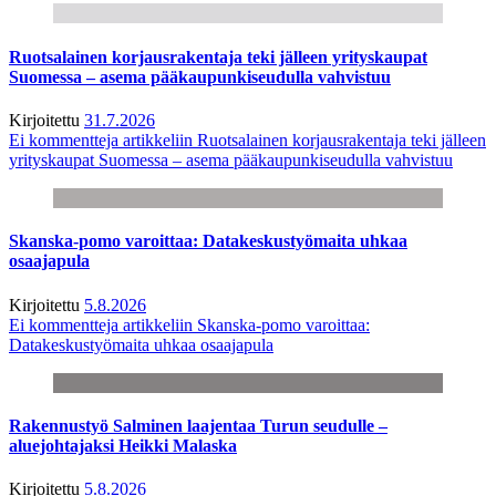
Ruotsalainen korjausrakentaja teki jälleen yrityskaupat
Suomessa – asema pääkaupunkiseudulla vahvistuu
Kirjoitettu
31.7.2026
Ei kommentteja
artikkeliin Ruotsalainen korjausrakentaja teki jälleen
yrityskaupat Suomessa – asema pääkaupunkiseudulla vahvistuu
Skanska-pomo varoittaa: Datakeskustyömaita uhkaa
osaajapula
Kirjoitettu
5.8.2026
Ei kommentteja
artikkeliin Skanska-pomo varoittaa:
Datakeskustyömaita uhkaa osaajapula
Rakennustyö Salminen laajentaa Turun seudulle –
aluejohtajaksi Heikki Malaska
Kirjoitettu
5.8.2026