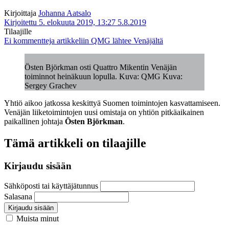
Kirjoittaja
Johanna Aatsalo
Kirjoitettu 5. elokuuta 2019, 13:27
5.8.2019
Tilaajille
Ei kommentteja
artikkeliin QMG lähtee Venäjältä
Östen Björkman osti Quattro Mikentin Venäjän
toiminnot heinäkuun lopulla. Kuva: QMG Kuva:
Sergey Grachev
Yhtiö aikoo jatkossa keskittyä Suomen toimintojen kasvattamiseen.
Venäjän liiketoimintojen uusi omistaja on yhtiön pitkäaikainen
paikallinen johtaja
Östen Björkman
.
Tämä artikkeli on tilaajille
Kirjaudu sisään
Sähköposti tai käyttäjätunnus
Salasana
Kirjaudu sisään
Muista minut