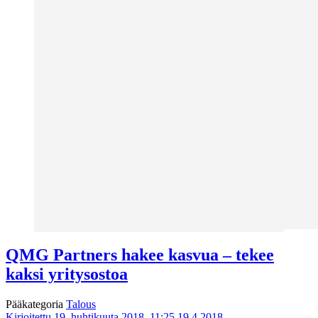
QMG Partners hakee kasvua – tekee
kaksi yritysostoa
Pääkategoria
Talous
Kirjoitettu 19. huhtikuuta 2018, 11:25
19.4.2018