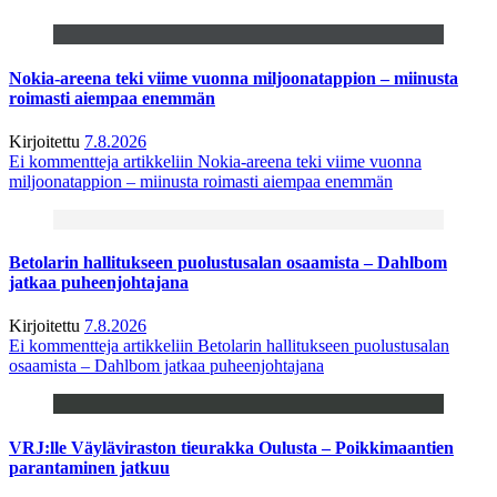
Nokia-areena teki viime vuonna miljoonatappion – miinusta
roimasti aiempaa enemmän
Kirjoitettu
7.8.2026
Ei kommentteja
artikkeliin Nokia-areena teki viime vuonna
miljoonatappion – miinusta roimasti aiempaa enemmän
Betolarin hallitukseen puolustusalan osaamista – Dahlbom
jatkaa puheenjohtajana
Kirjoitettu
7.8.2026
Ei kommentteja
artikkeliin Betolarin hallitukseen puolustusalan
osaamista – Dahlbom jatkaa puheenjohtajana
VRJ:lle Väyläviraston tieurakka Oulusta – Poikkimaantien
parantaminen jatkuu