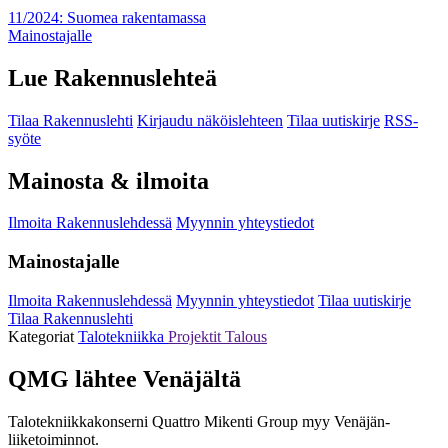
11/2024: Suomea rakentamassa
Mainostajalle
Lue Rakennuslehteä
Tilaa Rakennuslehti
Kirjaudu näköislehteen
Tilaa uutiskirje
RSS-
syöte
Mainosta & ilmoita
Ilmoita Rakennuslehdessä
Myynnin yhteystiedot
Mainostajalle
Ilmoita Rakennuslehdessä
Myynnin yhteystiedot
Tilaa uutiskirje
Tilaa Rakennuslehti
Kategoriat
Talotekniikka
Projektit
Talous
QMG lähtee Venäjältä
Talotekniikkakonserni Quattro Mikenti Group myy Venäjän-
liiketoiminnot.