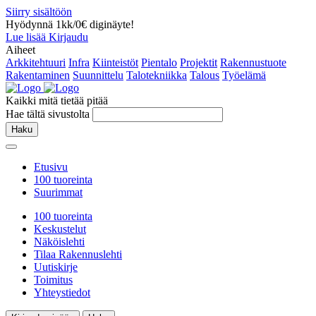
Siirry sisältöön
Hyödynnä 1kk/0€ diginäyte!
Lue lisää
Kirjaudu
Aiheet
Arkkitehtuuri
Infra
Kiinteistöt
Pientalo
Projektit
Rakennustuote
Rakentaminen
Suunnittelu
Talotekniikka
Talous
Työelämä
Kaikki mitä tietää pitää
Hae tältä sivustolta
Haku
Etusivu
100 tuoreinta
Suurimmat
100 tuoreinta
Keskustelut
Näköislehti
Tilaa Rakennuslehti
Uutiskirje
Toimitus
Yhteystiedot