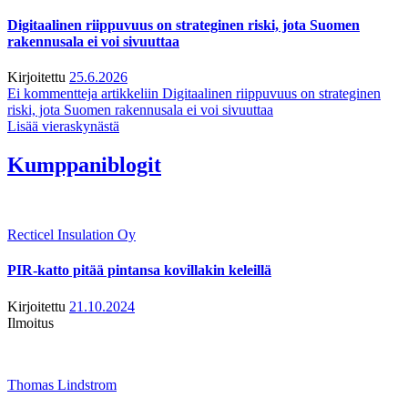
Digitaalinen riippuvuus on strateginen riski, jota Suomen
rakennusala ei voi sivuuttaa
Kirjoitettu
25.6.2026
Ei kommentteja
artikkeliin Digitaalinen riippuvuus on strateginen
riski, jota Suomen rakennusala ei voi sivuuttaa
Lisää vieraskynästä
Kumppaniblogit
Recticel Insulation Oy
PIR-katto pitää pintansa kovillakin keleillä
Kirjoitettu
21.10.2024
Ilmoitus
Thomas Lindstrom