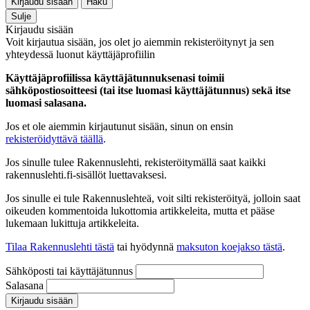
Kirjaudu sisään
Haku
Sulje
Kirjaudu sisään
Voit kirjautua sisään, jos olet jo aiemmin rekisteröitynyt ja sen
yhteydessä luonut käyttäjäprofiilin
Käyttäjäprofiilissa käyttäjätunnuksenasi toimii
sähköpostiosoitteesi (tai itse luomasi käyttäjätunnus) sekä itse
luomasi salasana.
Jos et ole aiemmin kirjautunut sisään, sinun on ensin
rekisteröidyttävä täällä
.
Jos sinulle tulee Rakennuslehti, rekisteröitymällä saat kaikki
rakennuslehti.fi-sisällöt luettavaksesi.
Jos sinulle ei tule Rakennuslehteä, voit silti rekisteröityä, jolloin saat
oikeuden kommentoida lukottomia artikkeleita, mutta et pääse
lukemaan lukittuja artikkeleita.
Tilaa Rakennuslehti tästä
tai hyödynnä
maksuton koejakso tästä
.
Sähköposti tai käyttäjätunnus
Salasana
Kirjaudu sisään