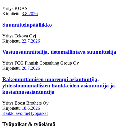
Yritys
KOAS
Kirjoitettu
3.8.2026
Suunnittelupäällikkö
Yritys
Tekova Oyj
Kirjoitettu
22.7.2026
Vastuusuunnittelija, tietomallintava suunnittelija
Yritys
FCG Finnish Consulting Group Oy
Kirjoitettu
20.7.2026
Rakennuttamisen nuorempi asiantuntija,
yhteistoiminnallisten hankkeiden asiantuntija ja
kustannusasiantuntija
Yritys
Boost Brothers Oy
Kirjoitettu
18.6.2026
Kaikki avoimet työpaikat
Työpaikat & työelämä