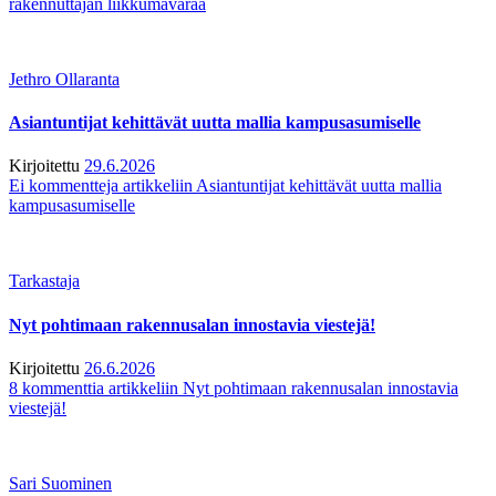
rakennuttajan liikkumavaraa
Jethro Ollaranta
Asiantuntijat kehittävät uutta mallia kampusasumiselle
Kirjoitettu
29.6.2026
Ei kommentteja
artikkeliin Asiantuntijat kehittävät uutta mallia
kampusasumiselle
Tarkastaja
Nyt pohtimaan rakennusalan innostavia viestejä!
Kirjoitettu
26.6.2026
8 kommenttia
artikkeliin Nyt pohtimaan rakennusalan innostavia
viestejä!
Sari Suominen