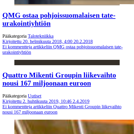
QMG ostaa pohjoissuomalaisen tate-
urakointiyhtiön
Pääkategoria
Talotekniikka
Kirjoitettu 20. helmikuuta 2018, 4:00
20.2.2018
Ei kommentteja
artikkeliin QMG ostaa pohjoissuomalaisen tate-
urakointiyhtiön
Quattro Mikenti Groupin liikevaihto
nousi 167 miljoonaan euroon
Pääkategoria
Uutiset
Kirjoitettu 2. huhtikuuta 2019, 10:46
2.4.2019
Ei kommentteja
artikkeliin Quattro Mikenti Groupin liikevaihto
nousi 167 miljoonaan euroon