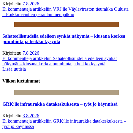
Kirjoitettu
7.8.2026
Ei kommentteja
artikkeliin VRJ:lle Väyläviraston tieurakka Oulusta
– Poikkimaantien parantaminen jatkuu
Sahateollisuudella edelleen synkät näkymät – kiusana korkea
puunhinta ja heikko kysyntä
Kirjoitettu
7.8.2026
Ei kommentteja
artikkeliin Sahateollisuudella edelleen synkät
näkymät – kiusana korkea puunhinta ja heikko kysyntä
Lisää uutisia
Viikon luetuimmat
GRK:lle infraurakka datakeskuksesta – työt jo käynnissä
Kirjoitettu
3.8.2026
Ei kommentteja
artikkeliin GRK:lle infraurakka datakeskuksesta –
työt jo käynnissä