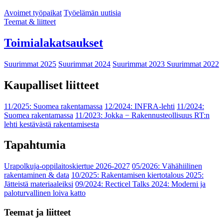
Avoimet työpaikat
Työelämän uutisia
Teemat & liitteet
Toimialakatsaukset
Suurimmat 2025
Suurimmat 2024
Suurimmat 2023
Suurimmat 2022
Kaupalliset liitteet
11/2025: Suomea rakentamassa
12/2024: INFRA-lehti
11/2024:
Suomea rakentamassa
11/2023: Jokka − Rakennusteollisuus RT:n
lehti kestävästä rakentamisesta
Tapahtumia
Urapolkuja-oppilaitoskiertue 2026-2027
05/2026: Vähähiilinen
rakentaminen & data
10/2025: Rakentamisen kiertotalous 2025:
Jätteistä materiaaleiksi
09/2024: Recticel Talks 2024: Moderni ja
paloturvallinen loiva katto
Teemat ja liitteet