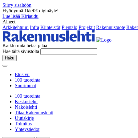
Siirry sisältöön
Hyödynnä 1kk/0€ diginäyte!
Lue lisää
Kirjaudu
Aiheet
Arkkitehtuuri
Infra
Kiinteistöt
Pientalo
Projektit
Rakennustuote
Raken
Kaikki mitä tietää pitää
Hae tältä sivustolta
Haku
Etusivu
100 tuoreinta
Suurimmat
100 tuoreinta
Keskustelut
Näköislehti
Tilaa Rakennuslehti
Uutiskirje
Toimitus
Yhteystiedot