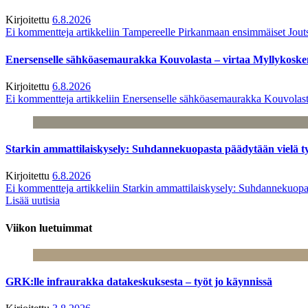
Kirjoitettu
6.8.2026
Ei kommentteja
artikkeliin Tampereelle Pirkanmaan ensimmäiset Jout
Enersenselle sähköasemaurakka Kouvolasta – virtaa Myllykoske
Kirjoitettu
6.8.2026
Ei kommentteja
artikkeliin Enersenselle sähköasemaurakka Kouvolast
Starkin ammattilaiskysely: Suhdannekuopasta päädytään vielä 
Kirjoitettu
6.8.2026
Ei kommentteja
artikkeliin Starkin ammattilaiskysely: Suhdannekuop
Lisää uutisia
Viikon luetuimmat
GRK:lle infraurakka datakeskuksesta – työt jo käynnissä