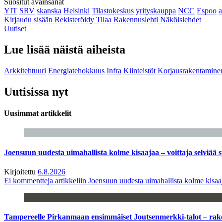
Suositut avainsanat
YIT
SRV
skanska
Helsinki
Tilastokeskus
yrityskauppa
NCC
Espoo
Kirjaudu sisään
Rekisteröidy
Tilaa Rakennuslehti
Näköislehdet
Uutiset
Lue lisää näistä aiheista
Arkkitehtuuri
Energiatehokkuus
Infra
Kiinteistöt
Korjausrakentamine
Uutisissa nyt
Uusimmat artikkelit
Joensuun uudesta uimahallista kolme kisaajaa – voittaja selviää s
Kirjoitettu
6.8.2026
Ei kommentteja
artikkeliin Joensuun uudesta uimahallista kolme kisaaj
Tampereelle Pirkanmaan ensimmäiset Joutsenmerkki-talot – ra