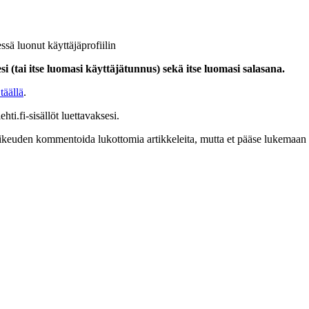
ssä luonut käyttäjäprofiilin
i (tai itse luomasi käyttäjätunnus) sekä itse luomasi salasana.
täällä
.
hti.fi-sisällöt luettavaksesi.
at oikeuden kommentoida lukottomia artikkeleita, mutta et pääse lukemaan l