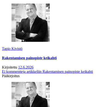
Tapio Kivistö
Rakentamisen painopiste keikahti
Kirjoitettu
12.6.2026
Ei kommentteja
artikkeliin Rakentamisen painopiste keikahti
Pääkirjoitus