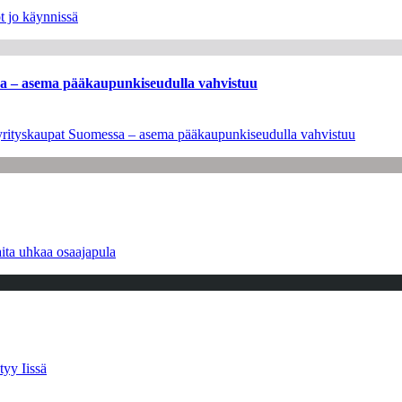
t jo käynnissä
ssa – asema pääkaupunkiseudulla vahvistuu
en yrityskaupat Suomessa – asema pääkaupunkiseudulla vahvistuu
ita uhkaa osaajapula
tyy Iissä