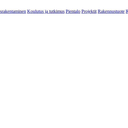
srakentaminen
Koulutus ja tutkimus
Pientalo
Projektit
Rakennustuote
R