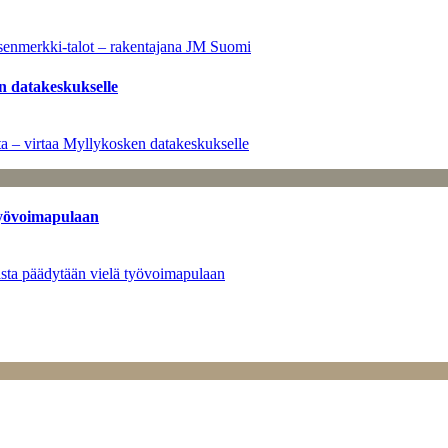
senmerkki-talot – rakentajana JM Suomi
n datakeskukselle
a – virtaa Myllykosken datakeskukselle
työvoimapulaan
asta päädytään vielä työvoimapulaan