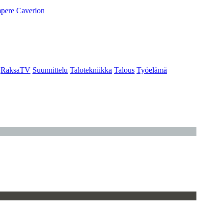
pere
Caverion
RaksaTV
Suunnittelu
Talotekniikka
Talous
Työelämä