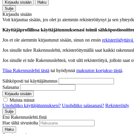
Kirjaudu sisään
Haku
Sulje
Kirjaudu sisään
Voit kirjautua sisään, jos olet jo aiemmin rekisteröitynyt ja sen yhteyde
Käyttäjäprofiilissa käyttäjätunnuksenasi toimii sähköpostiosoittees
Jos et ole aiemmin kirjautunut sisään, sinun on ensin
rekisteröidyttävä 
Jos sinulle tulee Rakennuslehti, rekisteröitymällä saat kaikki rakennusle
Jos sinulle ei tule Rakennuslehteä, voit silti rekisteröityä, jolloin sa
Tilaa Rakennuslehti tästä
tai hyödynnä
maksuton koejakso tästä
.
Sähköposti tai käyttäjätunnus
Salasana
Kirjaudu sisään
Muista minut
Unohditko käyttäjätunnuksesi?
Unohditko salasanasi?
Rekisteröidy
Sulje
Etsi Rakennuslehti.fistä
Hae tältä sivustolta
Haku