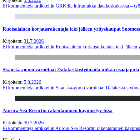
Kirjoitettu
3.8.2026
Ei kommentteja
artikkeliin GRK:lle infraurakka datakeskuksesta – työ
Ruotsalainen korjausrakentaja teki jälleen yrityskaupat Suome
Kirjoitettu
31.7.2026
Ei kommentteja
artikkeliin Ruotsalainen korjausrakentaja teki jälle
Skanska-pomo varoittaa: Datakeskustyömaita uhkaa osaajapula
Kirjoitettu
5.8.2026
Ei kommentteja
artikkeliin Skanska-pomo varoittaa: Datakeskustyöma
Aurora Sea Resortin rakentaminen käynnistyy Iissä
Kirjoitettu
30.7.2026
Ei kommentteja
artikkeliin Aurora Sea Resortin rakentaminen käynnis