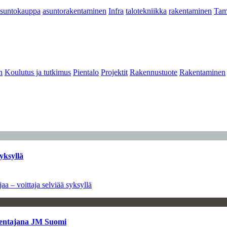
asuntokauppa
asuntorakentaminen
Infra
talotekniikka
rakentaminen
Tam
n
Koulutus ja tutkimus
Pientalo
Projektit
Rakennustuote
Rakentaminen
yksyllä
aa – voittaja selviää syksyllä
kentajana JM Suomi