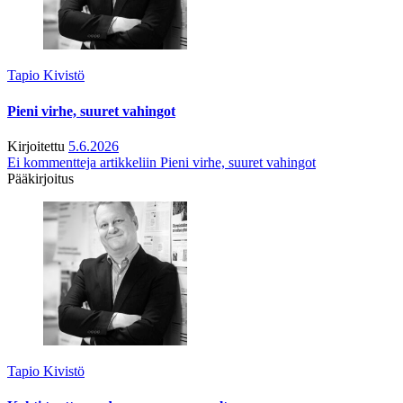
Tapio Kivistö
Pieni virhe, suuret vahingot
Kirjoitettu
5.6.2026
Ei kommentteja
artikkeliin Pieni virhe, suuret vahingot
Pääkirjoitus
Tapio Kivistö