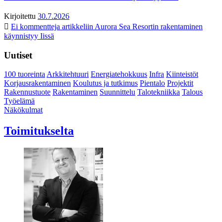
Kirjoitettu
30.7.2026
Ei kommentteja
artikkeliin Aurora Sea Resortin rakentaminen
käynnistyy Iissä
Uutiset
100 tuoreinta
Arkkitehtuuri
Energiatehokkuus
Infra
Kiinteistöt
Korjausrakentaminen
Koulutus ja tutkimus
Pientalo
Projektit
Rakennustuote
Rakentaminen
Suunnittelu
Talotekniikka
Talous
Työelämä
Näkökulmat
Toimitukselta