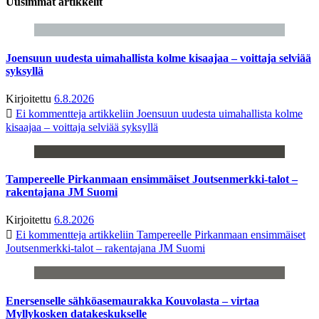
Uusimmat artikkelit
Joensuun uudesta uimahallista kolme kisaajaa – voittaja selviää
syksyllä
Kirjoitettu
6.8.2026
Ei kommentteja
artikkeliin Joensuun uudesta uimahallista kolme
kisaajaa – voittaja selviää syksyllä
Tampereelle Pirkanmaan ensimmäiset Joutsenmerkki-talot –
rakentajana JM Suomi
Kirjoitettu
6.8.2026
Ei kommentteja
artikkeliin Tampereelle Pirkanmaan ensimmäiset
Joutsenmerkki-talot – rakentajana JM Suomi
Enersenselle sähköasemaurakka Kouvolasta – virtaa
Myllykosken datakeskukselle