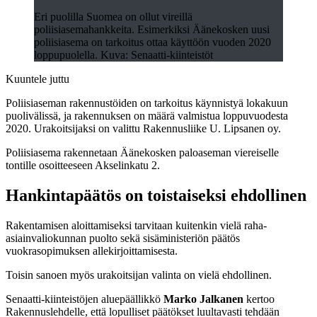
Eri puolilla Suomea on ollut vireillä
poliisiasemahankkeita. Esimerkiksi Äänekosken uusi
poliisiasema on tarkoitus ottaa käyttöön vuoden 2020
loppupuolella. Kuva: Senaatti-kiinteistöt
Kuuntele juttu
Poliisiaseman rakennustöiden on tarkoitus käynnistyä lokakuun
puolivälissä, ja rakennuksen on määrä valmistua loppuvuodesta
2020. Urakoitsijaksi on valittu Rakennusliike U. Lipsanen oy.
Poliisiasema rakennetaan Äänekosken paloaseman viereiselle
tontille osoitteeseen Akselinkatu 2.
Hankintapäätös on toistaiseksi ehdollinen
Rakentamisen aloittamiseksi tarvitaan kuitenkin vielä raha-
asiainvaliokunnan puolto sekä sisäministeriön päätös
vuokrasopimuksen allekirjoittamisesta.
Toisin sanoen myös urakoitsijan valinta on vielä ehdollinen.
Senaatti-kiinteistöjen aluepäällikkö
Marko Jalkanen
kertoo
Rakennuslehdelle, että lopulliset päätökset luultavasti tehdään