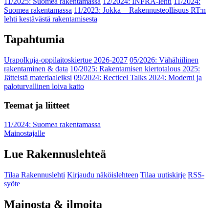
11/2025: Suomea rakentamassa
12/2024: INFRA-lehti
11/2024:
Suomea rakentamassa
11/2023: Jokka − Rakennusteollisuus RT:n
lehti kestävästä rakentamisesta
Tapahtumia
Urapolkuja-oppilaitoskiertue 2026-2027
05/2026: Vähähiilinen
rakentaminen & data
10/2025: Rakentamisen kiertotalous 2025:
Jätteistä materiaaleiksi
09/2024: Recticel Talks 2024: Moderni ja
paloturvallinen loiva katto
Teemat ja liitteet
11/2024: Suomea rakentamassa
Mainostajalle
Lue Rakennuslehteä
Tilaa Rakennuslehti
Kirjaudu näköislehteen
Tilaa uutiskirje
RSS-
syöte
Mainosta & ilmoita