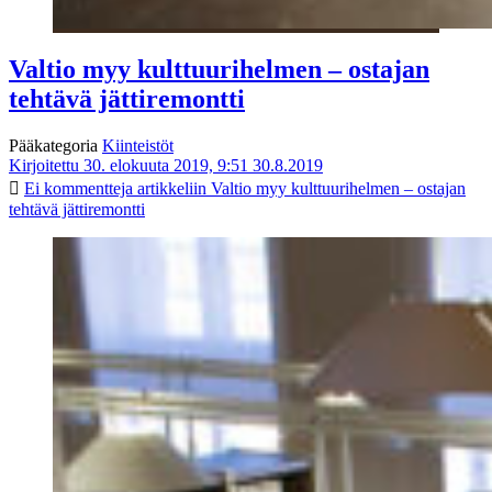
Valtio myy kulttuurihelmen – ostajan
tehtävä jättiremontti
Pääkategoria
Kiinteistöt
Kirjoitettu 30. elokuuta 2019, 9:51
30.8.2019
Ei kommentteja
artikkeliin Valtio myy kulttuurihelmen – ostajan
tehtävä jättiremontti