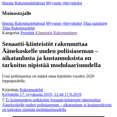
Ilmoita Rakennuslehdessä
Myynnin yhteystiedot
Mainostajalle
Ilmoita Rakennuslehdessä
Myynnin yhteystiedot
Tilaa uutiskirje
Tilaa Rakennuslehti
Kategoriat
Projektit
Kiinteistöt
Rakentaminen
Senaatti-kiinteistöt rakennuttaa
Äänekoskelle uuden poliisiaseman –
aikataulusta ja kustannuksista on
tarkoitus nipistää modulaarisuudella
Uusi poliisiasema on määrä ottaa käyttöön vuoden 2020
loppupuolella.
Kirjoittaja
Rakennuslehti
Kirjoitettu 17. syyskuuta 2019, 12:44
17.9.2019
Ei kommentteja
artikkeliin Senaatti-kiinteistöt rakennuttaa
Äänekoskelle uuden poliisiaseman – aikataulusta ja kustannuksista
on tarkoitus nipistää modulaarisuudella