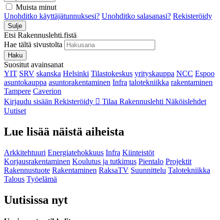
Muista minut
Unohditko käyttäjätunnuksesi?
Unohditko salasanasi?
Rekisteröidy
Sulje
Etsi Rakennuslehti.fistä
Hae tältä sivustolta
Haku
Suositut avainsanat
YIT
SRV
skanska
Helsinki
Tilastokeskus
yrityskauppa
NCC
Espoo
asuntokauppa
asuntorakentaminen
Infra
talotekniikka
rakentaminen
Tampere
Caverion
Kirjaudu sisään
Rekisteröidy
Tilaa Rakennuslehti
Näköislehdet
Uutiset
Lue lisää näistä aiheista
Arkkitehtuuri
Energiatehokkuus
Infra
Kiinteistöt
Korjausrakentaminen
Koulutus ja tutkimus
Pientalo
Projektit
Rakennustuote
Rakentaminen
RaksaTV
Suunnittelu
Talotekniikka
Talous
Työelämä
Uutisissa nyt