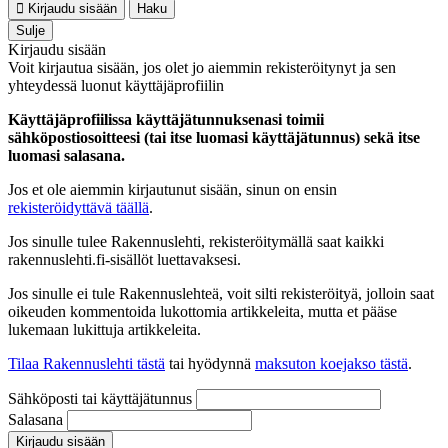
Kirjaudu sisään
Haku
Sulje
Kirjaudu sisään
Voit kirjautua sisään, jos olet jo aiemmin rekisteröitynyt ja sen
yhteydessä luonut käyttäjäprofiilin
Käyttäjäprofiilissa käyttäjätunnuksenasi toimii
sähköpostiosoitteesi (tai itse luomasi käyttäjätunnus) sekä itse
luomasi salasana.
Jos et ole aiemmin kirjautunut sisään, sinun on ensin
rekisteröidyttävä täällä
.
Jos sinulle tulee Rakennuslehti, rekisteröitymällä saat kaikki
rakennuslehti.fi-sisällöt luettavaksesi.
Jos sinulle ei tule Rakennuslehteä, voit silti rekisteröityä, jolloin saat
oikeuden kommentoida lukottomia artikkeleita, mutta et pääse
lukemaan lukittuja artikkeleita.
Tilaa Rakennuslehti tästä
tai hyödynnä
maksuton koejakso tästä
.
Sähköposti tai käyttäjätunnus
Salasana
Kirjaudu sisään