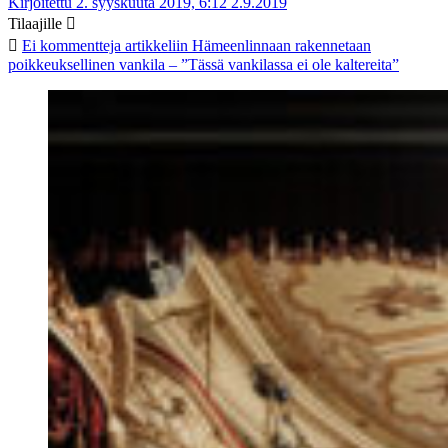
Kirjoitettu 2. syyskuuta 2019, 6:12
2.9.2019
Tilaajille
Ei kommentteja
artikkeliin Hämeenlinnaan rakennetaan
poikkeuksellinen vankila – ”Tässä vankilassa ei ole kaltereita”