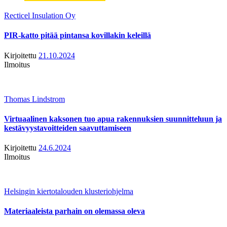
Recticel Insulation Oy
PIR-katto pitää pintansa kovillakin keleillä
Kirjoitettu
21.10.2024
Ilmoitus
Thomas Lindstrom
Virtuaalinen kaksonen tuo apua rakennuksien suunnitteluun ja
kestävyystavoitteiden saavuttamiseen
Kirjoitettu
24.6.2024
Ilmoitus
Helsingin kiertotalouden klusteriohjelma
Materiaaleista parhain on olemassa oleva