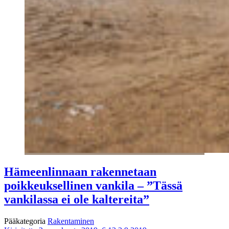
Hämeenlinnaan rakennetaan
poikkeuksellinen vankila – ”Tässä
vankilassa ei ole kaltereita”
Pääkategoria
Rakentaminen