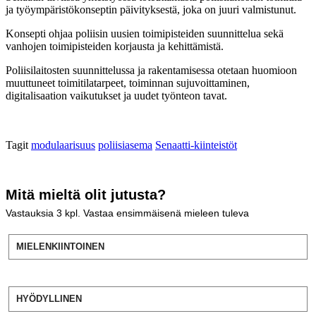
ja työympäristökonseptin päivityksestä, joka on juuri valmistunut.
Konsepti ohjaa poliisin uusien toimipisteiden suunnittelua sekä
vanhojen toimipisteiden korjausta ja kehittämistä.
Poliisilaitosten suunnittelussa ja rakentamisessa otetaan huomioon
muuttuneet toimitilatarpeet, toiminnan sujuvoittaminen,
digitalisaation vaikutukset ja uudet työnteon tavat.
Tagit
modulaarisuus
poliisiasema
Senaatti-kiinteistöt
Mitä mieltä olit jutusta?
Vastauksia
3
kpl. Vastaa ensimmäisenä mieleen tuleva
MIELENKIINTOINEN
HYÖDYLLINEN