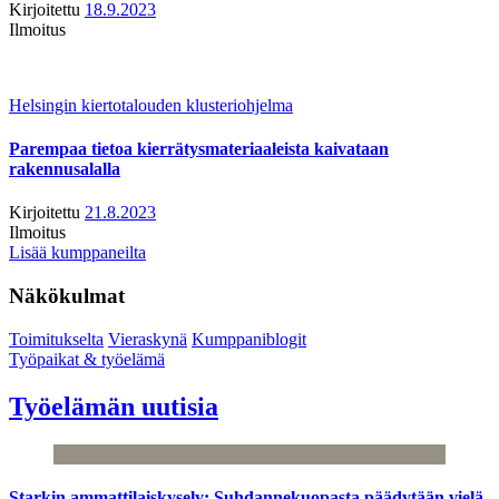
Kirjoitettu
18.9.2023
Ilmoitus
Helsingin kiertotalouden klusteriohjelma
Parempaa tietoa kierrätysmateriaaleista kaivataan
rakennusalalla
Kirjoitettu
21.8.2023
Ilmoitus
Lisää kumppaneilta
Näkökulmat
Toimitukselta
Vieraskynä
Kumppaniblogit
Työpaikat & työelämä
Työelämän uutisia
Starkin ammattilaiskysely: Suhdannekuopasta päädytään vielä