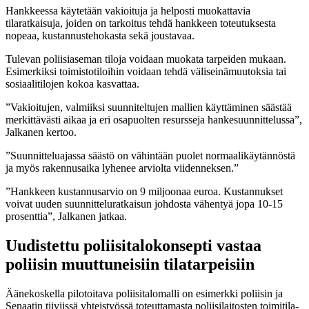
Hankkeessa käytetään vakioituja ja helposti muokattavia
tilaratkaisuja, joiden on tarkoitus tehdä hankkeen toteutuksesta
nopeaa, kustannustehokasta sekä joustavaa.
Tulevan poliisiaseman tiloja voidaan muokata tarpeiden mukaan.
Esimerkiksi toimistotiloihin voidaan tehdä väliseinämuutoksia tai
sosiaalitilojen kokoa kasvattaa.
”Vakioitujen, valmiiksi suunniteltujen mallien käyttäminen säästää
merkittävästi aikaa ja eri osapuolten resursseja hankesuunnittelussa”,
Jalkanen kertoo.
”Suunnitteluajassa säästö on vähintään puolet normaalikäytännöstä
ja myös rakennusaika lyhenee arviolta viidenneksen.”
”Hankkeen kustannusarvio on 9 miljoonaa euroa. Kustannukset
voivat uuden suunnitteluratkaisun johdosta vähentyä jopa 10-15
prosenttia”, Jalkanen jatkaa.
Uudistettu poliisitalokonsepti vastaa
poliisin muuttuneisiin tilatarpeisiin
Äänekoskella pilotoitava poliisitalomalli on esimerkki poliisin ja
Senaatin tiiviissä yhteistyössä toteuttamasta poliisilaitosten toimitila-