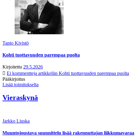
Tapio Kivistö
Kohti tuottavuuden parempaa puolta
Kirjoitettu
29.5.2026
Ei kommentteja
artikkeliin Kohti tuottavuuden parempaa puolta
Pääkirjoitus
Lisää toimitukselta
Vieraskynä
Jarkko Liuska
Muuntojoustava suunnittelu lisää rakennuttajan liikkumavaraa