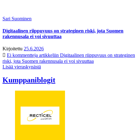
Sari Suominen
Digitaalinen riippuvuus on strateginen riski, jota Suomen
rakennusala ei voi sivuuttaa
Kirjoitettu
25.6.2026
Ei kommentteja
artikkeliin Digitaalinen riippuvuus on strateginen
riski, jota Suomen rakennusala ei voi sivuuttaa
Lisää vieraskynästä
Kumppaniblogit