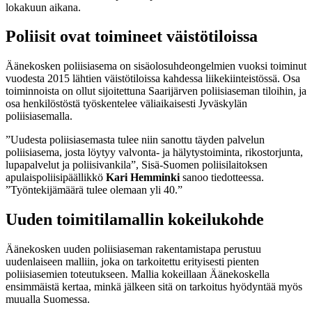
lokakuun aikana.
Poliisit ovat toimineet väistötiloissa
Äänekosken poliisiasema on sisäolosuhdeongelmien vuoksi toiminut
vuodesta 2015 lähtien väistötiloissa kahdessa liikekiinteistössä. Osa
toiminnoista on ollut sijoitettuna Saarijärven poliisiaseman tiloihin, ja
osa henkilöstöstä työskentelee väliaikaisesti Jyväskylän
poliisiasemalla.
”Uudesta poliisiasemasta tulee niin sanottu täyden palvelun
poliisiasema, josta löytyy valvonta- ja hälytystoiminta, rikostorjunta,
lupapalvelut ja poliisivankila”, Sisä-Suomen poliisilaitoksen
apulaispoliisipäällikkö
Kari Hemminki
sanoo tiedotteessa.
”Työntekijämäärä tulee olemaan yli 40.”
Uuden toimitilamallin kokeilukohde
Äänekosken uuden poliisiaseman rakentamistapa perustuu
uudenlaiseen malliin, joka on tarkoitettu erityisesti pienten
poliisiasemien toteutukseen. Mallia kokeillaan Äänekoskella
ensimmäistä kertaa, minkä jälkeen sitä on tarkoitus hyödyntää myös
muualla Suomessa.