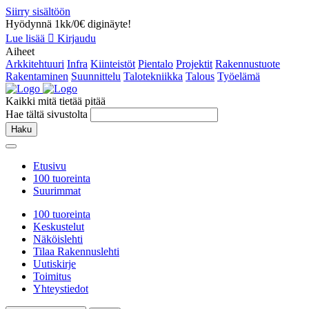
Siirry sisältöön
Hyödynnä 1kk/0€ diginäyte!
Lue lisää
Kirjaudu
Aiheet
Arkkitehtuuri
Infra
Kiinteistöt
Pientalo
Projektit
Rakennustuote
Rakentaminen
Suunnittelu
Talotekniikka
Talous
Työelämä
Kaikki mitä tietää pitää
Hae tältä sivustolta
Haku
Etusivu
100 tuoreinta
Suurimmat
100 tuoreinta
Keskustelut
Näköislehti
Tilaa Rakennuslehti
Uutiskirje
Toimitus
Yhteystiedot