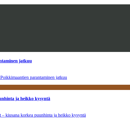
antaminen jatkuu
– Poikkimaantien parantaminen jatkuu
unhinta ja heikko kysyntä
ät – kiusana korkea puunhinta ja heikko kysyntä