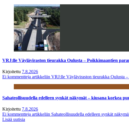
VRJ:lle Väyläviraston tieurakka Oulusta – Poikkimaantien par
Kirjoitettu
7.8.2026
Ei kommentteja
artikkeliin VRJ:lle Väyläviraston tieurakka Oulusta 
Sahateollisuudella edelleen synkät näkymät – kiusana korkea pu
Kirjoitettu
7.8.2026
Ei kommentteja
artikkeliin Sahateollisuudella edelleen synkät näkym
Lisää uutisia