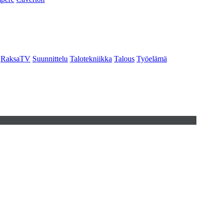
RaksaTV
Suunnittelu
Talotekniikka
Talous
Työelämä