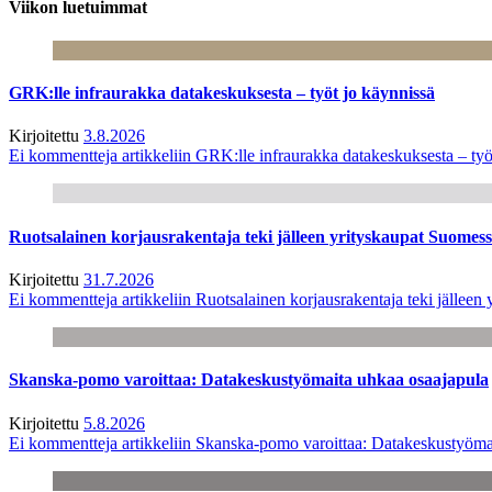
Viikon luetuimmat
GRK:lle infraurakka datakeskuksesta – työt jo käynnissä
Kirjoitettu
3.8.2026
Ei kommentteja
artikkeliin GRK:lle infraurakka datakeskuksesta – työ
Ruotsalainen korjausrakentaja teki jälleen yrityskaupat Suome
Kirjoitettu
31.7.2026
Ei kommentteja
artikkeliin Ruotsalainen korjausrakentaja teki jälle
Skanska-pomo varoittaa: Datakeskustyömaita uhkaa osaajapula
Kirjoitettu
5.8.2026
Ei kommentteja
artikkeliin Skanska-pomo varoittaa: Datakeskustyöma