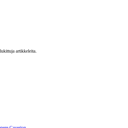
ukittuja artikkeleita.
pere
Caverion