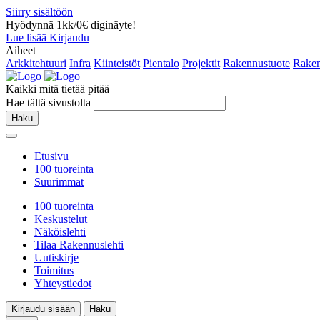
Siirry sisältöön
Hyödynnä 1kk/0€ diginäyte!
Lue lisää
Kirjaudu
Aiheet
Arkkitehtuuri
Infra
Kiinteistöt
Pientalo
Projektit
Rakennustuote
Raken
Kaikki mitä tietää pitää
Hae tältä sivustolta
Haku
Etusivu
100 tuoreinta
Suurimmat
100 tuoreinta
Keskustelut
Näköislehti
Tilaa Rakennuslehti
Uutiskirje
Toimitus
Yhteystiedot
Kirjaudu sisään
Haku