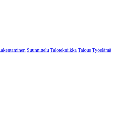
akentaminen
Suunnittelu
Talotekniikka
Talous
Työelämä