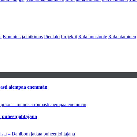
n
Koulutus ja tutkimus
Pientalo
Projektit
Rakennustuote
Rakentaminen
imasti aiempaa enemmän
tappion – miinusta roimasti aiempaa enemmän
aa puheenjohtajana
amista – Dahlbom jatkaa puheenjohtajana