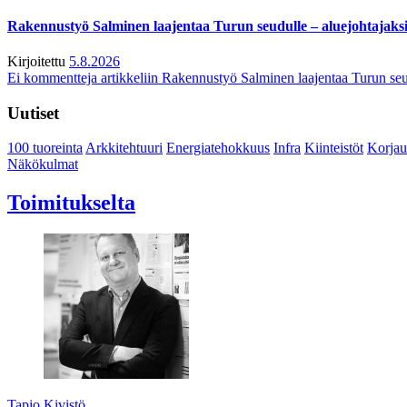
Rakennustyö Salminen laajentaa Turun seudulle – aluejohtajaks
Kirjoitettu
5.8.2026
Ei kommentteja
artikkeliin Rakennustyö Salminen laajentaa Turun seu
Uutiset
100 tuoreinta
Arkkitehtuuri
Energiatehokkuus
Infra
Kiinteistöt
Korjau
Näkökulmat
Toimitukselta
Tapio Kivistö