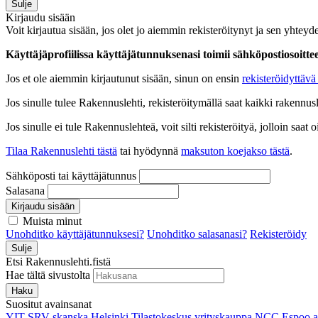
Sulje
Kirjaudu sisään
Voit kirjautua sisään, jos olet jo aiemmin rekisteröitynyt ja sen yhteyde
Käyttäjäprofiilissa käyttäjätunnuksenasi toimii sähköpostiosoittees
Jos et ole aiemmin kirjautunut sisään, sinun on ensin
rekisteröidyttävä 
Jos sinulle tulee Rakennuslehti, rekisteröitymällä saat kaikki rakennusle
Jos sinulle ei tule Rakennuslehteä, voit silti rekisteröityä, jolloin sa
Tilaa Rakennuslehti tästä
tai hyödynnä
maksuton koejakso tästä
.
Sähköposti tai käyttäjätunnus
Salasana
Kirjaudu sisään
Muista minut
Unohditko käyttäjätunnuksesi?
Unohditko salasanasi?
Rekisteröidy
Sulje
Etsi Rakennuslehti.fistä
Hae tältä sivustolta
Haku
Suositut avainsanat
YIT
SRV
skanska
Helsinki
Tilastokeskus
yrityskauppa
NCC
Espoo