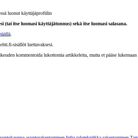
ssä luonut käyttäjäprofiilin
i (tai itse luomasi käyttäjätunnus) sekä itse luomasi salasana.
täällä
.
hti.fi-sisällöt luettavaksesi.
at oikeuden kommentoida lukottomia artikkeleita, mutta et pääse lukemaan l
asuntokauppa
asuntorakentaminen
Infra
talotekniikka
rakentaminen
Tam