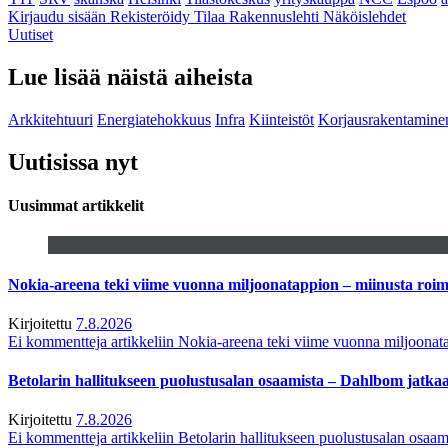
Kirjaudu sisään
Rekisteröidy
Tilaa Rakennuslehti
Näköislehdet
Uutiset
Lue lisää näistä aiheista
Arkkitehtuuri
Energiatehokkuus
Infra
Kiinteistöt
Korjausrakentamine
Uutisissa nyt
Uusimmat artikkelit
Nokia-areena teki viime vuonna miljoonatappion – miinusta ro
Kirjoitettu
7.8.2026
Ei kommentteja
artikkeliin Nokia-areena teki viime vuonna miljoona
Betolarin hallitukseen puolustusalan osaamista – Dahlbom jatk
Kirjoitettu
7.8.2026
Ei kommentteja
artikkeliin Betolarin hallitukseen puolustusalan osa