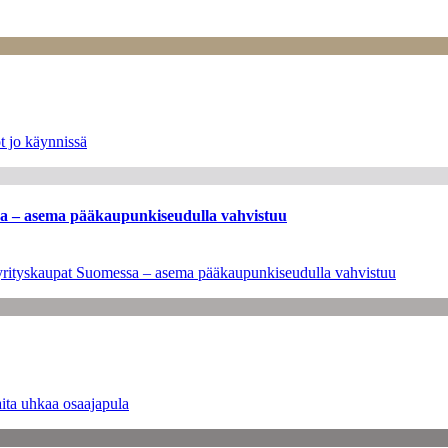
t jo käynnissä
ssa – asema pääkaupunkiseudulla vahvistuu
en yrityskaupat Suomessa – asema pääkaupunkiseudulla vahvistuu
ita uhkaa osaajapula