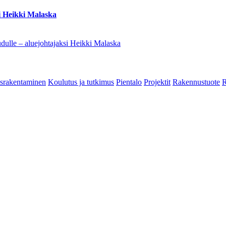
i Heikki Malaska
dulle – aluejohtajaksi Heikki Malaska
srakentaminen
Koulutus ja tutkimus
Pientalo
Projektit
Rakennustuote
R