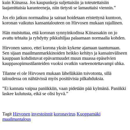
kuin Kiinassa. Jos kaupunkeja suljettaisiin ja toteutettaisiin
laajamittaisia karanteeneja, niin tietysti se lamauttaisi viennin.”
Jos elo jatkuu normaalina ja sairaat hoidetaan eristettynä kuntoon,
koronan vaikutus kansantalouteen on Hirvosen mukaan rajallinen.
Hän muistuttaa, että koronan synnyinkodissa Kiinassakin on jo
avattu tehtaita ja ryhdytty pikkuhiljaa palaamaan normaalia kohden.
Hirvonen sanoo, ettei korona yksin kykene ajamaan taantumaan.
Sen sijaan maailmanmarkkinoiden heikko kehitys ja kansainväliseen
kauppaan kohdistuvat epävarmuudet muun muassa epäselvien
kauppasopimustilanteiden vuoksi ovatkin varteenotettavampi uhka.
Tilanne ei ole Hirvosen mukaan lähelläkään toivotonta, sillä
taloudessa on nähtävissä myös positiivisia pilkahduksia.
”Ei kannata vaipua paniikkiin, vaan pidetään pää kylmänä. Paniikki
laskee kulutusta, eikä se olisi hyvä.”
Tagit
Hirvonen
investoinnit
koronavirus
Kuoppamäki
maailmantalous