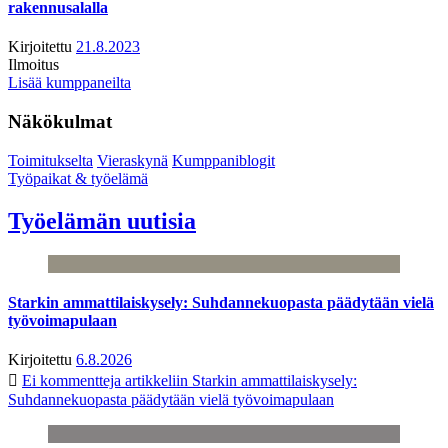
rakennusalalla
Kirjoitettu
21.8.2023
Ilmoitus
Lisää kumppaneilta
Näkökulmat
Toimitukselta
Vieraskynä
Kumppaniblogit
Työpaikat & työelämä
Työelämän uutisia
Starkin ammattilaiskysely: Suhdannekuopasta päädytään vielä
työvoimapulaan
Kirjoitettu
6.8.2026
Ei kommentteja
artikkeliin Starkin ammattilaiskysely:
Suhdannekuopasta päädytään vielä työvoimapulaan