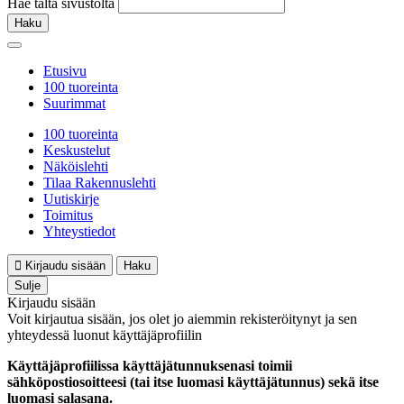
Hae tältä sivustolta
Haku
Etusivu
100 tuoreinta
Suurimmat
100 tuoreinta
Keskustelut
Näköislehti
Tilaa Rakennuslehti
Uutiskirje
Toimitus
Yhteystiedot
Kirjaudu sisään
Haku
Sulje
Kirjaudu sisään
Voit kirjautua sisään, jos olet jo aiemmin rekisteröitynyt ja sen
yhteydessä luonut käyttäjäprofiilin
Käyttäjäprofiilissa käyttäjätunnuksenasi toimii
sähköpostiosoitteesi (tai itse luomasi käyttäjätunnus) sekä itse
luomasi salasana.