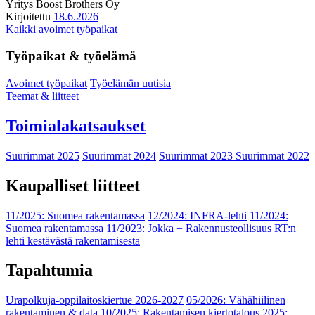
Yritys
Boost Brothers Oy
Kirjoitettu
18.6.2026
Kaikki avoimet työpaikat
Työpaikat & työelämä
Avoimet työpaikat
Työelämän uutisia
Teemat & liitteet
Toimialakatsaukset
Suurimmat 2025
Suurimmat 2024
Suurimmat 2023
Suurimmat 2022
Kaupalliset liitteet
11/2025: Suomea rakentamassa
12/2024: INFRA-lehti
11/2024:
Suomea rakentamassa
11/2023: Jokka − Rakennusteollisuus RT:n
lehti kestävästä rakentamisesta
Tapahtumia
Urapolkuja-oppilaitoskiertue 2026-2027
05/2026: Vähähiilinen
rakentaminen & data
10/2025: Rakentamisen kiertotalous 2025: