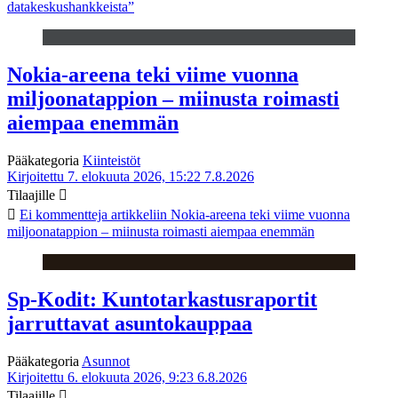
datakeskushankkeista”
Nokia-areena teki viime vuonna
miljoonatappion – miinusta roimasti
aiempaa enemmän
Pääkategoria
Kiinteistöt
Kirjoitettu 7. elokuuta 2026, 15:22
7.8.2026
Tilaajille
Ei kommentteja
artikkeliin Nokia-areena teki viime vuonna
miljoonatappion – miinusta roimasti aiempaa enemmän
Sp-Kodit: Kuntotarkastusraportit
jarruttavat asuntokauppaa
Pääkategoria
Asunnot
Kirjoitettu 6. elokuuta 2026, 9:23
6.8.2026
Tilaajille