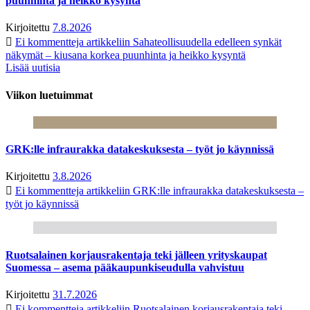
puunhinta ja heikko kysyntä
Kirjoitettu
7.8.2026
Ei kommentteja
artikkeliin Sahateollisuudella edelleen synkät
näkymät – kiusana korkea puunhinta ja heikko kysyntä
Lisää uutisia
Viikon luetuimmat
GRK:lle infraurakka datakeskuksesta – työt jo käynnissä
Kirjoitettu
3.8.2026
Ei kommentteja
artikkeliin GRK:lle infraurakka datakeskuksesta –
työt jo käynnissä
Ruotsalainen korjausrakentaja teki jälleen yrityskaupat
Suomessa – asema pääkaupunkiseudulla vahvistuu
Kirjoitettu
31.7.2026
Ei kommentteja
artikkeliin Ruotsalainen korjausrakentaja teki