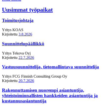
Uusimmat työpaikat
Toimitusjohtaja
Yritys
KOAS
Kirjoitettu
3.8.2026
Suunnittelupäällikkö
Yritys
Tekova Oyj
Kirjoitettu
22.7.2026
Vastuusuunnittelija, tietomallintava suunnittelija
Yritys
FCG Finnish Consulting Group Oy
Kirjoitettu
20.7.2026
Rakennuttamisen nuorempi asiantuntija,
yhteistoiminnallisten hankkeiden asiantuntija ja
kustannusasiantuntija