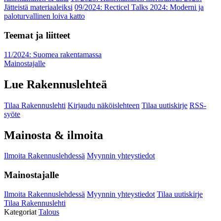
Jätteistä materiaaleiksi
09/2024: Recticel Talks 2024: Moderni ja
paloturvallinen loiva katto
Teemat ja liitteet
11/2024: Suomea rakentamassa
Mainostajalle
Lue Rakennuslehteä
Tilaa Rakennuslehti
Kirjaudu näköislehteen
Tilaa uutiskirje
RSS-
syöte
Mainosta & ilmoita
Ilmoita Rakennuslehdessä
Myynnin yhteystiedot
Mainostajalle
Ilmoita Rakennuslehdessä
Myynnin yhteystiedot
Tilaa uutiskirje
Tilaa Rakennuslehti
Kategoriat
Talous