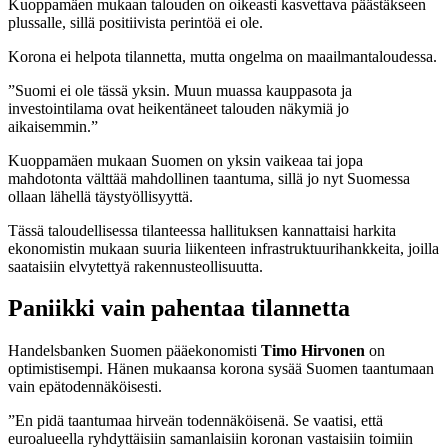
Kuoppamäen mukaan talouden on oikeasti kasvettava päästäkseen
plussalle, sillä positiivista perintöä ei ole.
Korona ei helpota tilannetta, mutta ongelma on maailmantaloudessa.
”Suomi ei ole tässä yksin. Muun muassa kauppasota ja
investointilama ovat heikentäneet talouden näkymiä jo
aikaisemmin.”
Kuoppamäen mukaan Suomen on yksin vaikeaa tai jopa
mahdotonta välttää mahdollinen taantuma, sillä jo nyt Suomessa
ollaan lähellä täystyöllisyyttä.
Tässä taloudellisessa tilanteessa hallituksen kannattaisi harkita
ekonomistin mukaan suuria liikenteen infrastruktuurihankkeita, joilla
saataisiin elvytettyä rakennusteollisuutta.
Paniikki vain pahentaa tilannetta
Handelsbanken Suomen pääekonomisti
Timo Hirvonen
on
optimistisempi. Hänen mukaansa korona sysää Suomen taantumaan
vain epätodennäköisesti.
”En pidä taantumaa hirveän todennäköisenä. Se vaatisi, että
euroalueella ryhdyttäisiin samanlaisiin koronan vastaisiin toimiin