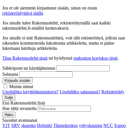
Jos et ole aiemmin kirjautunut sisään, sinun on ensin
rekisteröidyttävä täällä
.
Jos sinulle tulee Rakennuslehti, rekisteröitymällä saat kaikki
rakennuslehti.fi-sisällöt luettavaksesi.
Jos sinulle ei tule Rakennuslehteä, voit silti rekisteröityä, jolloin saat
oikeuden kommentoida lukottomia artikkeleita, mutta et pääse
lukemaan lukittuja artikkeleita.
Tilaa Rakennuslehti tästä
tai hyödynnä
maksuton koejakso tästä
.
Sähköposti tai käyttäjätunnus
Salasana
Kirjaudu sisään
Muista minut
Unohditko käyttäjätunnuksesi?
Unohditko salasanasi?
Rekisteröidy
Sulje
Etsi Rakennuslehti.fistä
Hae tältä sivustolta
Haku
Suositut avainsanat
YIT
SRV
skanska
Helsinki
Tilastokeskus
yrityskauppa
NCC
Espoo