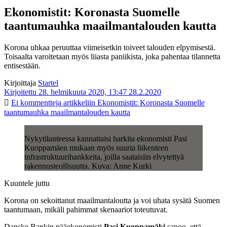
Ekonomistit: Koronasta Suomelle
taantumauhka maailmantalouden kautta
Korona uhkaa peruuttaa viimeisetkin toiveet talouden elpymisestä.
Toisaalta varoitetaan myös liiasta paniikista, joka pahentaa tilannetta
entisestään.
Kirjoittaja
Startel
Kirjoitettu 28. helmikuuta 2020, 13:47
28.2.2020
Ei kommentteja
artikkeliin Ekonomistit: Koronasta Suomelle
taantumauhka maailmantalouden kautta
Nykytilanteessa kannattaisi harkita ekonomisti Pasi
Kuoppamäen mukaan myös suuria liikenteen
infrastruktuurihankkeita, joilla saataisiin elvytettyä
rakennusteollisuutta. Kuva: Anne Kurki
Kuuntele juttu
Korona on sekoittanut maailmantaloutta ja voi uhata sysätä Suomen
taantumaan, mikäli pahimmat skenaariot toteutuvat.
Danske Bankin pääekonomisti
Pasi Kuoppamäki
sanoo, että