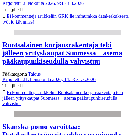
Kirjoitettu 3. elokuuta 2026, 9:45
3.8.2026
Tilaajille
Ei kommentteja
artikkeliin GRK:lle infraurakka datakeskuksesta –
työt jo käynnissä
Ruotsalainen korjausrakentaja teki
jälleen yrityskaupat Suomessa – asema
pääkaupunkiseudulla vahvistuu
Pääkategoria
Talous
Kirjoitettu 31. heinäkuuta 2026, 14:53
31.7.2026
Tilaajille
Ei kommentteja
artikkeliin Ruotsalainen korjausrakentaja teki
jälleen yrityskaupat Suomessa – asema pääkaupunkiseudulla
vahvistuu
Skanska-pomo varoittaa:
Datakeskustyömaita uhkaa osaajapula