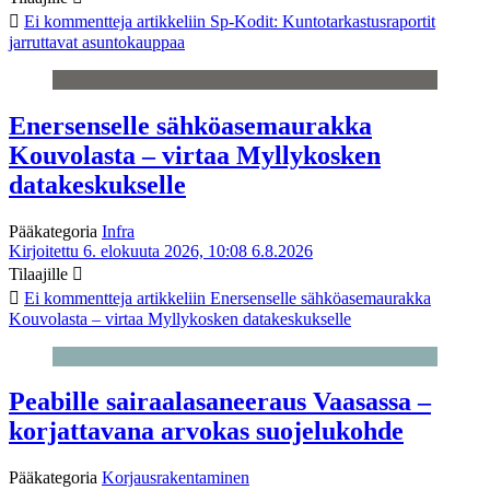
Ei kommentteja
artikkeliin Sp-Kodit: Kuntotarkastusraportit
jarruttavat asuntokauppaa
Enersenselle sähköasemaurakka
Kouvolasta – virtaa Myllykosken
datakeskukselle
Pääkategoria
Infra
Kirjoitettu 6. elokuuta 2026, 10:08
6.8.2026
Tilaajille
Ei kommentteja
artikkeliin Enersenselle sähköasemaurakka
Kouvolasta – virtaa Myllykosken datakeskukselle
Peabille sairaalasaneeraus Vaasassa –
korjattavana arvokas suojelukohde
Pääkategoria
Korjausrakentaminen