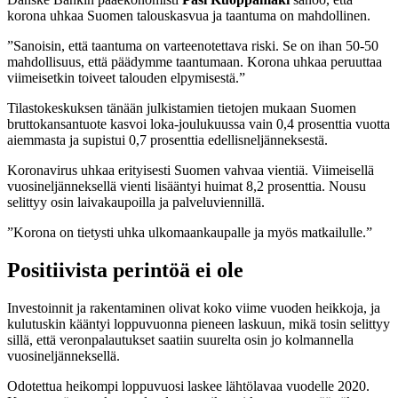
korona uhkaa Suomen talouskasvua ja taantuma on mahdollinen.
”Sanoisin, että taantuma on varteenotettava riski. Se on ihan 50-50
mahdollisuus, että päädymme taantumaan. Korona uhkaa peruuttaa
viimeisetkin toiveet talouden elpymisestä.”
Tilastokeskuksen tänään julkistamien tietojen mukaan Suomen
bruttokansantuote kasvoi loka-joulukuussa vain 0,4 prosenttia vuotta
aiemmasta ja supistui 0,7 prosenttia edellisneljänneksestä.
Koronavirus uhkaa erityisesti Suomen vahvaa vientiä. Viimeisellä
vuosineljänneksellä vienti lisääntyi huimat 8,2 prosenttia. Nousu
selittyy osin laivakaupoilla ja palveluviennillä.
”Korona on tietysti uhka ulkomaankaupalle ja myös matkailulle.”
Positiivista perintöä ei ole
Investoinnit ja rakentaminen olivat koko viime vuoden heikkoja, ja
kulutuskin kääntyi loppuvuonna pieneen laskuun, mikä tosin selittyy
sillä, että veronpalautukset saatiin suurelta osin jo kolmannella
vuosineljänneksellä.
Odotettua heikompi loppuvuosi laskee lähtölavaa vuodelle 2020.