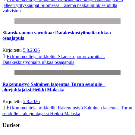
jälleen yrityskaupat Suomessa – asema pääkaupunkiseudulla
vahvistuu
Skanska-pomo varoittaa: Datakeskustyömaita uhkaa
osaajapula
Kirjoitettu
5.8.2026
Ei kommentteja
artikkeliin Skanska-pomo varoittaa:
Datakeskustyömaita uhkaa osaajapula
Rakennustyö Salminen laajentaa Turun seudulle –
aluejohtajaksi Heikki Malaska
Kirjoitettu
5.8.2026
Ei kommentteja
artikkeliin Rakennustyö Salminen laajentaa Turun
seudulle – aluejohtajaksi Heikki Malaska
Uutiset