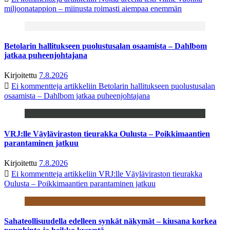
miljoonatappion – miinusta roimasti aiempaa enemmän
Betolarin hallitukseen puolustusalan osaamista – Dahlbom
jatkaa puheenjohtajana
Kirjoitettu
7.8.2026
Ei kommentteja
artikkeliin Betolarin hallitukseen puolustusalan
osaamista – Dahlbom jatkaa puheenjohtajana
VRJ:lle Väyläviraston tieurakka Oulusta – Poikkimaantien
parantaminen jatkuu
Kirjoitettu
7.8.2026
Ei kommentteja
artikkeliin VRJ:lle Väyläviraston tieurakka
Oulusta – Poikkimaantien parantaminen jatkuu
Sahateollisuudella edelleen synkät näkymät – kiusana korkea