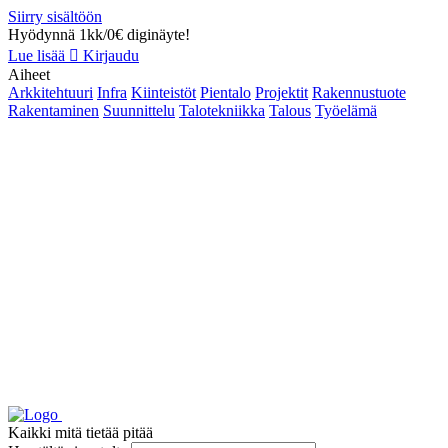
Siirry sisältöön
Hyödynnä 1kk/0€ diginäyte!
Lue lisää
Kirjaudu
Aiheet
Arkkitehtuuri
Infra
Kiinteistöt
Pientalo
Projektit
Rakennustuote
Rakentaminen
Suunnittelu
Talotekniikka
Talous
Työelämä
Kaikki mitä tietää pitää