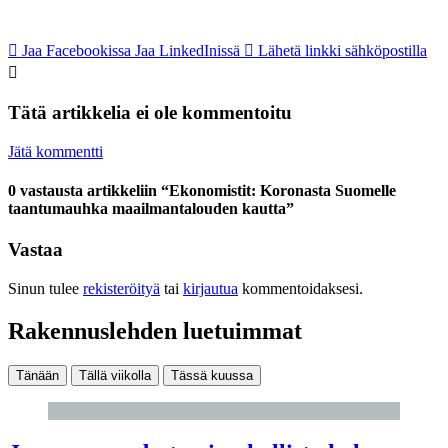
Jaa Facebookissa
Jaa LinkedInissä
Lähetä linkki sähköpostilla
Tätä artikkelia ei ole kommentoitu
Jätä kommentti
0 vastausta artikkeliin “Ekonomistit: Koronasta Suomelle
taantumauhka maailmantalouden kautta”
Vastaa
Sinun tulee
rekisteröityä
tai
kirjautua
kommentoidaksesi.
Rakennuslehden luetuimmat
Tänään
Tällä viikolla
Tässä kuussa