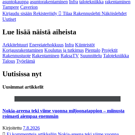
asuntokauppa
asuntorakentaminen
Infra
talotekniikka
rakentaminen
Tampere
Caverion
Kirjaudu sisään
Rekisteröidy
Tilaa Rakennuslehti
Näköislehdet
Uutiset
Lue lisää näistä aiheista
Arkkitehtuuri
Energiatehokkuus
Infra
Kiinteistöt
Korjausrakentaminen
Koulutus ja tutkimus
Pientalo
Projektit
Rakennustuote
Rakentaminen
RaksaTV
Suunnittelu
Talotekniikka
Talous
Työelämä
Uutisissa nyt
Uusimmat artikkelit
Nokia-areena teki viime vuonna miljoonatappion – miinusta
roimasti aiempaa enemmän
Kirjoitettu
7.8.2026
Ei kommentteja
artikkeliin Nokia-areena teki viime vuonna