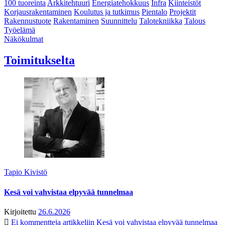
100 tuoreinta
Arkkitehtuuri
Energiatehokkuus
Infra
Kiinteistöt
Korjausrakentaminen
Koulutus ja tutkimus
Pientalo
Projektit
Rakennustuote
Rakentaminen
Suunnittelu
Talotekniikka
Talous
Työelämä
Näkökulmat
Toimitukselta
Tapio Kivistö
Kesä voi vahvistaa elpyvää tunnelmaa
Kirjoitettu
26.6.2026
Ei kommentteja
artikkeliin Kesä voi vahvistaa elpyvää tunnelmaa