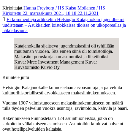
Kirjoittajat
Hanna Freyborg / HS
Kaisu Moilanen / HS
Kirjoitettu 22. marraskuuta 2021, 18:18
22.11.2021
Ei kommentteja
artikkeliin Helsingin Katajanokan jugendhelmi
uudistetaan – Asukkaiden loistokkaissa tiloissa on ulkoporeallas ja
näköalasauna
Katajanokalla sijaitseva jugendmakasiini oli tyhjillään
muutaman vuoden. Sitä ennen siinä oli toimistotiloja.
Makasiini peruskorjataan asunnoiksi ja liiketiloiksi.
Kuva: Mrec Investment Management Kuva:
Kuvatoimisto Kuvio Oy
Kuuntele juttu
Helsingin Katajanokalle kunnostetaan arvoasuntoja ja palveluita
kulttuuri­historiallisesti arvokkaaseen makasiini­rakennukseen.
Vuonna 1907 valmistuneeseen makasiini­rakennukseen on määrä
tulla täyden palvelun vuokra-asuntoja, ravintoloita, kahvila ja baari.
Rakennukseen kunnostetaan 124 asuin­huoneistoa, jotka on
tarkoitettu väliaikaiseen asumiseen. Asuntoihin kuuluvat palvelut
ovat hotellipalveluiden kaltaisia.