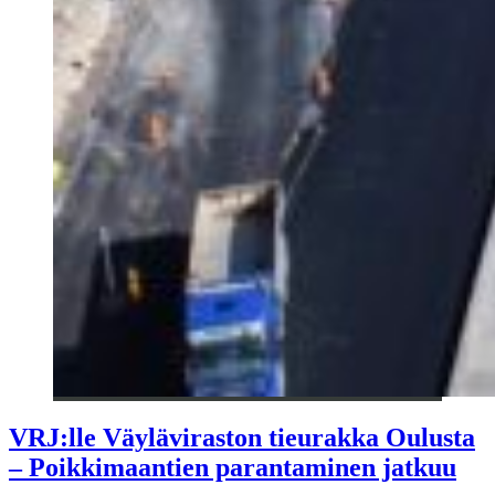
VRJ:lle Väyläviraston tieurakka Oulusta
– Poikkimaantien parantaminen jatkuu