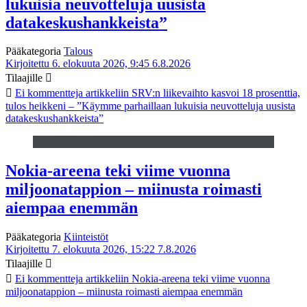
lukuisia neuvotteluja uusista
datakeskushankkeista”
Pääkategoria
Talous
Kirjoitettu 6. elokuuta 2026, 9:45
6.8.2026
Tilaajille
Ei kommentteja
artikkeliin SRV:n liikevaihto kasvoi 18 prosenttia,
tulos heikkeni – ”Käymme parhaillaan lukuisia neuvotteluja uusista
datakeskushankkeista”
Nokia-areena teki viime vuonna
miljoonatappion – miinusta roimasti
aiempaa enemmän
Pääkategoria
Kiinteistöt
Kirjoitettu 7. elokuuta 2026, 15:22
7.8.2026
Tilaajille
Ei kommentteja
artikkeliin Nokia-areena teki viime vuonna
miljoonatappion – miinusta roimasti aiempaa enemmän