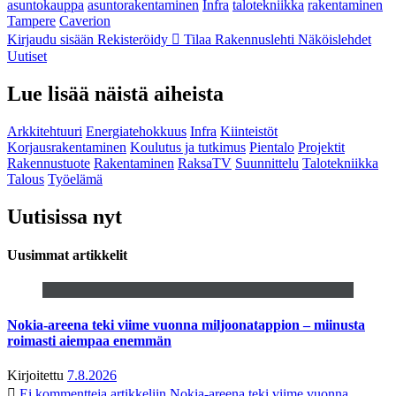
asuntokauppa
asuntorakentaminen
Infra
talotekniikka
rakentaminen
Tampere
Caverion
Kirjaudu sisään
Rekisteröidy
Tilaa Rakennuslehti
Näköislehdet
Uutiset
Lue lisää näistä aiheista
Arkkitehtuuri
Energiatehokkuus
Infra
Kiinteistöt
Korjausrakentaminen
Koulutus ja tutkimus
Pientalo
Projektit
Rakennustuote
Rakentaminen
RaksaTV
Suunnittelu
Talotekniikka
Talous
Työelämä
Uutisissa nyt
Uusimmat artikkelit
Nokia-areena teki viime vuonna miljoonatappion – miinusta
roimasti aiempaa enemmän
Kirjoitettu
7.8.2026
Ei kommentteja
artikkeliin Nokia-areena teki viime vuonna