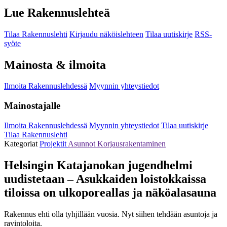
Lue Rakennuslehteä
Tilaa Rakennuslehti
Kirjaudu näköislehteen
Tilaa uutiskirje
RSS-
syöte
Mainosta & ilmoita
Ilmoita Rakennuslehdessä
Myynnin yhteystiedot
Mainostajalle
Ilmoita Rakennuslehdessä
Myynnin yhteystiedot
Tilaa uutiskirje
Tilaa Rakennuslehti
Kategoriat
Projektit
Asunnot
Korjausrakentaminen
Helsingin Katajanokan jugendhelmi
uudistetaan – Asukkaiden loistokkaissa
tiloissa on ulkoporeallas ja näköalasauna
Rakennus ehti olla tyhjillään vuosia. Nyt siihen tehdään asuntoja ja
ravintoloita.