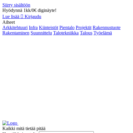
Siirry sisältöön
Hyödynnä 1kk/0€ diginäyte!
Lue lisää
Kirjaudu
Aiheet
Arkkitehtuuri
Infra
Kiinteistöt
Pientalo
Projektit
Rakennustuote
Rakentaminen
Suunnittelu
Talotekniikka
Talous
Työelämä
Kaikki mitä tietää pitää