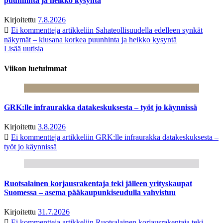
puunhinta ja heikko kysyntä
Kirjoitettu
7.8.2026
Ei kommentteja
artikkeliin Sahateollisuudella edelleen synkät
näkymät – kiusana korkea puunhinta ja heikko kysyntä
Lisää uutisia
Viikon luetuimmat
GRK:lle infraurakka datakeskuksesta – työt jo käynnissä
Kirjoitettu
3.8.2026
Ei kommentteja
artikkeliin GRK:lle infraurakka datakeskuksesta –
työt jo käynnissä
Ruotsalainen korjausrakentaja teki jälleen yrityskaupat
Suomessa – asema pääkaupunkiseudulla vahvistuu
Kirjoitettu
31.7.2026
Ei kommentteja
artikkeliin Ruotsalainen korjausrakentaja teki