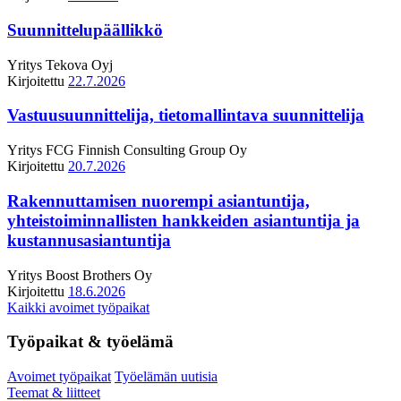
Suunnittelupäällikkö
Yritys
Tekova Oyj
Kirjoitettu
22.7.2026
Vastuusuunnittelija, tietomallintava suunnittelija
Yritys
FCG Finnish Consulting Group Oy
Kirjoitettu
20.7.2026
Rakennuttamisen nuorempi asiantuntija,
yhteistoiminnallisten hankkeiden asiantuntija ja
kustannusasiantuntija
Yritys
Boost Brothers Oy
Kirjoitettu
18.6.2026
Kaikki avoimet työpaikat
Työpaikat & työelämä
Avoimet työpaikat
Työelämän uutisia
Teemat & liitteet