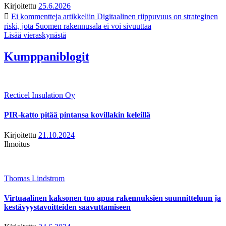
Kirjoitettu
25.6.2026
Ei kommentteja
artikkeliin Digitaalinen riippuvuus on strateginen
riski, jota Suomen rakennusala ei voi sivuuttaa
Lisää vieraskynästä
Kumppaniblogit
Recticel Insulation Oy
PIR-katto pitää pintansa kovillakin keleillä
Kirjoitettu
21.10.2024
Ilmoitus
Thomas Lindstrom
Virtuaalinen kaksonen tuo apua rakennuksien suunnitteluun ja
kestävyystavoitteiden saavuttamiseen