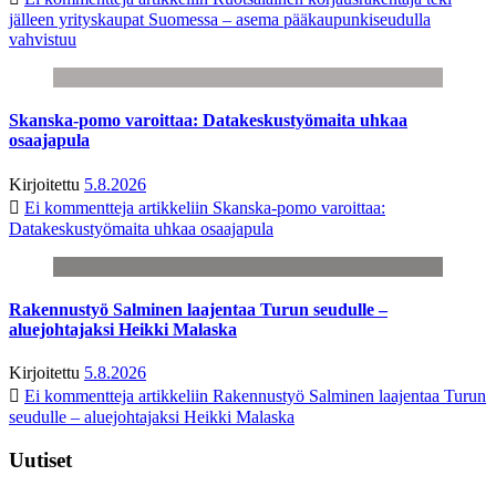
jälleen yrityskaupat Suomessa – asema pääkaupunkiseudulla
vahvistuu
Skanska-pomo varoittaa: Datakeskustyömaita uhkaa
osaajapula
Kirjoitettu
5.8.2026
Ei kommentteja
artikkeliin Skanska-pomo varoittaa:
Datakeskustyömaita uhkaa osaajapula
Rakennustyö Salminen laajentaa Turun seudulle –
aluejohtajaksi Heikki Malaska
Kirjoitettu
5.8.2026
Ei kommentteja
artikkeliin Rakennustyö Salminen laajentaa Turun
seudulle – aluejohtajaksi Heikki Malaska
Uutiset