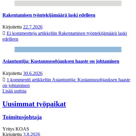
Rakentamisen työntekijämäärä laski edelleen
Kirjoitettu
22.7.2026
Ei kommentteja
artikkeliin Rakentamisen työntekijämäärä laski
edelleen
Asiantuntija: Kustannusohjauksen haaste on johtaminen
Kirjoitettu
30.6.2026
1 kommentti
artikkeliin Asiantuntija: Kustannusohjauksen haaste
on johtaminen
Lisää uutisia
Uusimmat työpaikat
Toimitusjohtaja
Yritys
KOAS
Kirjoitettu
3.8.2026