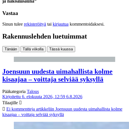
ja näköalasauna”
Vastaa
Sinun tulee
rekisteröityä
tai
kirjautua
kommentoidaksesi.
Rakennuslehden luetuimmat
Tänään
Tällä viikolla
Tässä kuussa
Joensuun uudesta uimahallista kolme
kisaajaa – voittaja selviää syksyllä
Pääkategoria
Talous
Kirjoitettu 6. elokuuta 2026, 12:59
6.8.2026
Tilaajille
Ei kommentteja
artikkeliin Joensuun uudesta uimahallista kolme
kisaajaa – voittaja selviää syksyllä