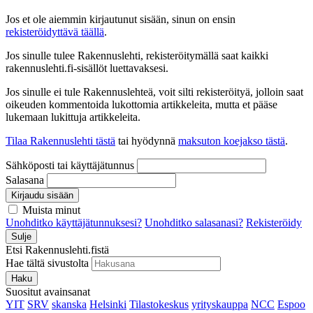
Jos et ole aiemmin kirjautunut sisään, sinun on ensin
rekisteröidyttävä täällä
.
Jos sinulle tulee Rakennuslehti, rekisteröitymällä saat kaikki
rakennuslehti.fi-sisällöt luettavaksesi.
Jos sinulle ei tule Rakennuslehteä, voit silti rekisteröityä, jolloin saat
oikeuden kommentoida lukottomia artikkeleita, mutta et pääse
lukemaan lukittuja artikkeleita.
Tilaa Rakennuslehti tästä
tai hyödynnä
maksuton koejakso tästä
.
Sähköposti tai käyttäjätunnus
Salasana
Kirjaudu sisään
Muista minut
Unohditko käyttäjätunnuksesi?
Unohditko salasanasi?
Rekisteröidy
Sulje
Etsi Rakennuslehti.fistä
Hae tältä sivustolta
Haku
Suositut avainsanat
YIT
SRV
skanska
Helsinki
Tilastokeskus
yrityskauppa
NCC
Espoo