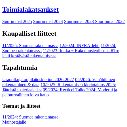
Toimialakatsaukset
Suurimmat 2025
Suurimmat 2024
Suurimmat 2023
Suurimmat 2022
Kaupalliset liitteet
11/2025: Suomea rakentamassa
12/2024: INFRA-lehti
11/2024:
Suomea rakentamassa
11/2023: Jokka − Rakennusteollisuus RT:n
lehti kestävästä rakentamisesta
Tapahtumia
Urapolkuja-oppilaitoskiertue 2026-2027
05/2026: Vähähiilinen
rakentaminen & data
10/2025: Rakentamisen kiertotalous 2025:
Jätteistä materiaaleiksi
09/2024: Recticel Talks 2024: Moderni ja
paloturvallinen loiva katto
Teemat ja liitteet
11/2024: Suomea rakentamassa
Mainostajalle