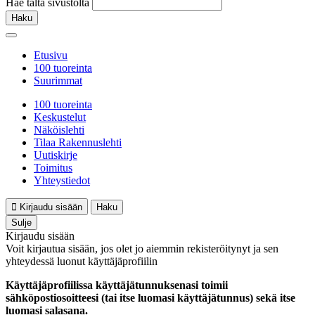
Hae tältä sivustolta
Haku
Etusivu
100 tuoreinta
Suurimmat
100 tuoreinta
Keskustelut
Näköislehti
Tilaa Rakennuslehti
Uutiskirje
Toimitus
Yhteystiedot
Kirjaudu sisään
Haku
Sulje
Kirjaudu sisään
Voit kirjautua sisään, jos olet jo aiemmin rekisteröitynyt ja sen
yhteydessä luonut käyttäjäprofiilin
Käyttäjäprofiilissa käyttäjätunnuksenasi toimii
sähköpostiosoitteesi (tai itse luomasi käyttäjätunnus) sekä itse
luomasi salasana.