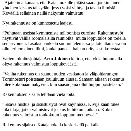
”Ajattelin aikanaan, että Katajanokalle pitäisi saada jonkinlainen
yhteinen keskus tai sydän, jossa voisi viihtyä ja tavata ihmisiä.
Keväällä sellainen näillä näkymin valmistuu.”
Nyt rakennusta on kunnostettu laajasti.
”Puhutaan useista kymmenistä miljoonista euroista. Rakennustyöt
näyttivät välillä roomalaisilta raunioilta, mutta lopputulos on todella
sen arvoinen. Lisäksi hanketta suunnittelemassa ja toteuttamassa on
ollut erinomainen tiimi, jonka panosta haluan erityisesti korostaa.”
Varten toimitusjohtaja
Arto Jokinen
kertoo, että vielä hupun alla
oleva rakennus valmistuu loppukeväästä.
”Vanha rakennus on saanut uuden vesikaton ja yläpohjarungon.
Torninosturi poistetaan joulukuun alussa. Samaan aikaan rakennus
tulee kokonaan näkyviin, kun sääsuojana ollut huppu poistetaan.”
Rakennuksen sisällä tehdään vielä töitä.
”Sisävalmistus- ja sisustustyöt ovat käynnissä. Kivijalkaan tulee
liiketiloja, jotka valmistuvat joskus huhtikuun aikana. Koko
rakennus valmistuu toukokuun loppuun mennessä.”
Rakennus sijaitsee Katajanokalla keskeisellä paikalla.