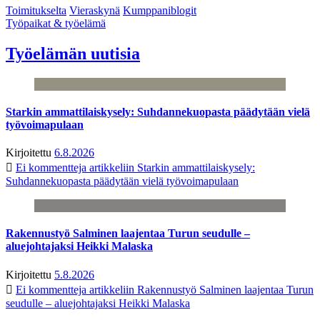
Toimitukselta
Vieraskynä
Kumppaniblogit
Työpaikat & työelämä
Työelämän uutisia
Starkin ammattilaiskysely: Suhdannekuopasta päädytään vielä
työvoimapulaan
Kirjoitettu
6.8.2026
Ei kommentteja
artikkeliin Starkin ammattilaiskysely:
Suhdannekuopasta päädytään vielä työvoimapulaan
Rakennustyö Salminen laajentaa Turun seudulle –
aluejohtajaksi Heikki Malaska
Kirjoitettu
5.8.2026
Ei kommentteja
artikkeliin Rakennustyö Salminen laajentaa Turun
seudulle – aluejohtajaksi Heikki Malaska