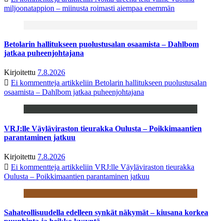
miljoonatappion – miinusta roimasti aiempaa enemmän
Betolarin hallitukseen puolustusalan osaamista – Dahlbom
jatkaa puheenjohtajana
Kirjoitettu
7.8.2026
Ei kommentteja
artikkeliin Betolarin hallitukseen puolustusalan
osaamista – Dahlbom jatkaa puheenjohtajana
VRJ:lle Väyläviraston tieurakka Oulusta – Poikkimaantien
parantaminen jatkuu
Kirjoitettu
7.8.2026
Ei kommentteja
artikkeliin VRJ:lle Väyläviraston tieurakka
Oulusta – Poikkimaantien parantaminen jatkuu
Sahateollisuudella edelleen synkät näkymät – kiusana korkea