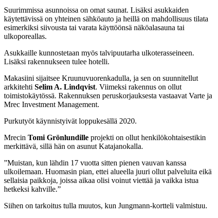
Suurimmissa asunnoissa on omat saunat. Lisäksi asukkaiden
käytettävissä on yhteinen sähköauto ja heillä on mahdollisuus tilata
esimerkiksi siivousta tai varata käyttöönsä näköalasauna tai
ulkoporeallas.
Asukkaille kunnostetaan myös talvipuutarha ulkoterasseineen.
Lisäksi rakennukseen tulee hotelli.
Makasiini sijaitsee Kruunuvuorenkadulla, ja sen on suunnitellut
arkkitehti
Selim A. Lindqvist
. Viimeksi rakennus on ollut
toimistokäytössä. Rakennuksen perus­korjauksesta vastaavat Varte ja
Mrec Investment Management.
Purkutyöt käynnistyivät loppukesällä 2020.
Mrecin
Tomi Grönlundille
projekti on ollut henkilökohtaisestikin
merkittävä, sillä hän on asunut Katajanokalla.
”Muistan, kun lähdin 17 vuotta sitten pienen vauvan kanssa
ulkoilemaan. Huomasin pian, ettei alueella juuri ollut palveluita eikä
sellaisia paikkoja, joissa aikaa olisi voinut viettää ja vaikka istua
hetkeksi kahville.”
Siihen on tarkoitus tulla muutos, kun Jungmann-kortteli valmistuu.