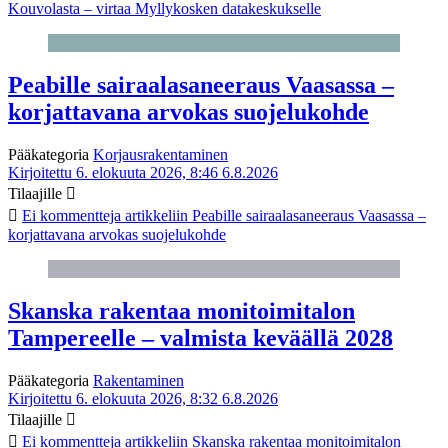
Kouvolasta – virtaa Myllykosken datakeskukselle
Peabille sairaalasaneeraus Vaasassa –
korjattavana arvokas suojelukohde
Pääkategoria
Korjausrakentaminen
Kirjoitettu 6. elokuuta 2026, 8:46
6.8.2026
Tilaajille
Ei kommentteja
artikkeliin Peabille sairaalasaneeraus Vaasassa –
korjattavana arvokas suojelukohde
Skanska rakentaa monitoimitalon
Tampereelle – valmista keväällä 2028
Pääkategoria
Rakentaminen
Kirjoitettu 6. elokuuta 2026, 8:32
6.8.2026
Tilaajille
Ei kommentteja
artikkeliin Skanska rakentaa monitoimitalon