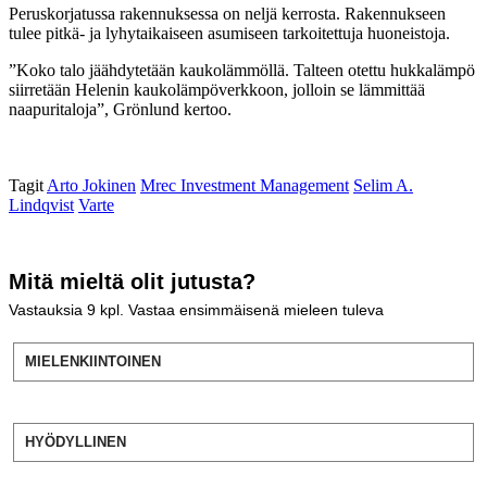
Peruskorjatussa rakennuksessa on neljä kerrosta. Rakennukseen
tulee pitkä- ja lyhytaikaiseen asumiseen tarkoitettuja huoneistoja.
”Koko talo jäähdytetään kaukolämmöllä. Talteen otettu hukkalämpö
siirretään Helenin kaukolämpöverkkoon, jolloin se lämmittää
naapuritaloja”, Grönlund kertoo.
Tagit
Arto Jokinen
Mrec Investment Management
Selim A.
Lindqvist
Varte
Mitä mieltä olit jutusta?
Vastauksia
9
kpl. Vastaa ensimmäisenä mieleen tuleva
MIELENKIINTOINEN
HYÖDYLLINEN