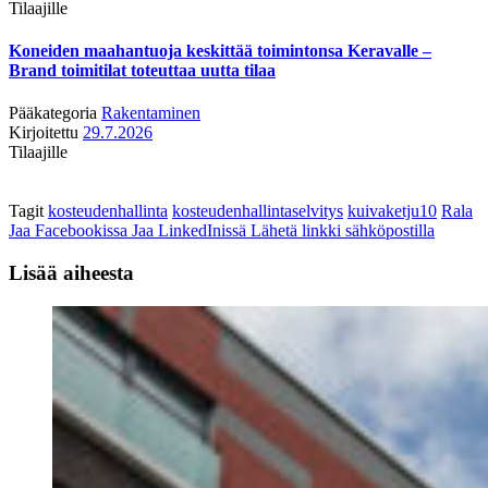
Tilaajille
Koneiden maahantuoja keskittää toimintonsa Keravalle –
Brand toimitilat toteuttaa uutta tilaa
Pääkategoria
Rakentaminen
Kirjoitettu
29.7.2026
Tilaajille
Tagit
kosteudenhallinta
kosteudenhallintaselvitys
kuivaketju10
Rala
Jaa Facebookissa
Jaa LinkedInissä
Lähetä linkki sähköpostilla
Lisää aiheesta