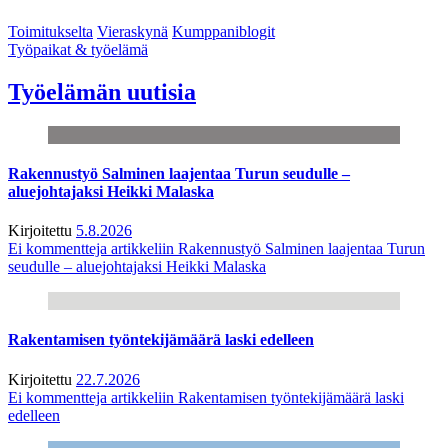
Toimitukselta
Vieraskynä
Kumppaniblogit
Työpaikat & työelämä
Työelämän uutisia
Rakennustyö Salminen laajentaa Turun seudulle –
aluejohtajaksi Heikki Malaska
Kirjoitettu
5.8.2026
Ei kommentteja
artikkeliin Rakennustyö Salminen laajentaa Turun
seudulle – aluejohtajaksi Heikki Malaska
Rakentamisen työntekijämäärä laski edelleen
Kirjoitettu
22.7.2026
Ei kommentteja
artikkeliin Rakentamisen työntekijämäärä laski
edelleen