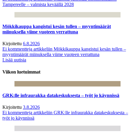
Tampereelle – valmista keväällä 2028
Mökkikauppa kangistui kesän tullen – myyntimäärät
miinuksella viime vuoteen verrattuna
Kirjoitettu
6.8.2026
Ei kommentteja
artikkeliin Mökkikauppa kangistui kesän tullen –
myyntimäärät miinuksella viime vuoteen verrattuna
Lisää uutisia
Viikon luetuimmat
GRK:lle infraurakka datakeskuksesta – työt jo käynnissä
Kirjoitettu
3.8.2026
Ei kommentteja
artikkeliin GRK:lle infraurakka datakeskuksesta –
työt jo käynnissä