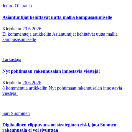
Jethro Ollaranta
Asiantuntijat kehittävät uutta mallia kampusasumiselle
Kirjoitettu
29.6.2026
Ei kommentteja
artikkeliin Asiantuntijat kehittävät uutta mallia
kampusasumiselle
Tarkastaja
Nyt pohtimaan rakennusalan innostavia viestejä!
Kirjoitettu
26.6.2026
8 kommenttia
artikkeliin Nyt pohtimaan rakennusalan innostavia
viestejä!
Sari Suominen
Digitaalinen riippuvuus on strateginen riski, jota Suomen
rakennusala ei voi sivuuttaa