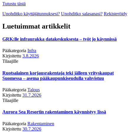
Tutustu tästä
Unohditko käyttäjätunnuksesi?
Unohditko salasanasi?
Rekisteröidy
Luetuimmat artikkelit
GRK:lle infraurakka datakeskuksesta – työt jo käynnissä
Pääkategoria
Infra
Kirjoitettu
3.8.2026
Tilaajille
Ruotsalainen korjausrakentaja teki jälleen yrityskaupat
Suomessa – asema pääkaupunkiseudulla vahvistuu
Pääkategoria
Talous
Kirjoitettu
31.7.2026
Tilaajille
Aurora Sea Resortin rakentaminen käynnistyy Iissä
Pääkategoria
Rakentaminen
Kirjoitettu
30.7.2026