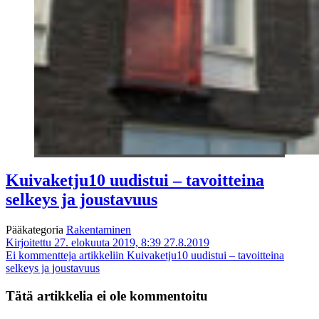
Kuivaketju10 uudistui – tavoitteina
selkeys ja joustavuus
Pääkategoria
Rakentaminen
Kirjoitettu 27. elokuuta 2019, 8:39
27.8.2019
Ei kommentteja
artikkeliin Kuivaketju10 uudistui – tavoitteina
selkeys ja joustavuus
Tätä artikkelia ei ole kommentoitu