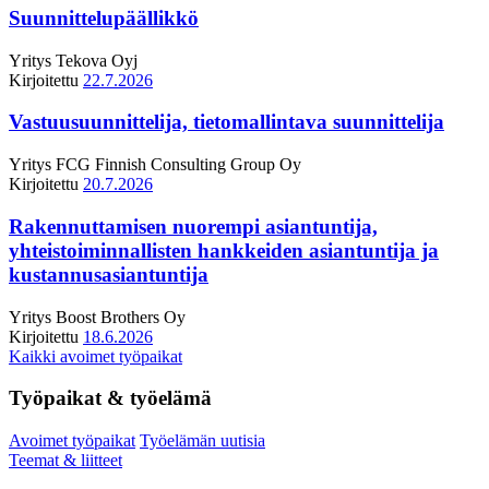
Suunnittelupäällikkö
Yritys
Tekova Oyj
Kirjoitettu
22.7.2026
Vastuusuunnittelija, tietomallintava suunnittelija
Yritys
FCG Finnish Consulting Group Oy
Kirjoitettu
20.7.2026
Rakennuttamisen nuorempi asiantuntija,
yhteistoiminnallisten hankkeiden asiantuntija ja
kustannusasiantuntija
Yritys
Boost Brothers Oy
Kirjoitettu
18.6.2026
Kaikki avoimet työpaikat
Työpaikat & työelämä
Avoimet työpaikat
Työelämän uutisia
Teemat & liitteet