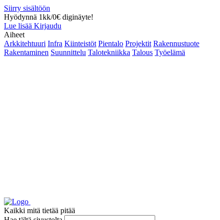
Siirry sisältöön
Hyödynnä 1kk/0€ diginäyte!
Lue lisää
Kirjaudu
Aiheet
Arkkitehtuuri
Infra
Kiinteistöt
Pientalo
Projektit
Rakennustuote
Rakentaminen
Suunnittelu
Talotekniikka
Talous
Työelämä
Kaikki mitä tietää pitää
Hae tältä sivustolta