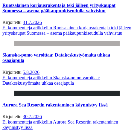
Ruotsalainen korjausrakentaja teki jälleen yrityskaupat
Suomessa – asema pääkaupunkiseudulla vahvistuu
Kirjoitettu
31.7.2026
Ei kommentteja
artikkeliin Ruotsalainen korjausrakentaja teki jälleen
yrityskaupat Suomessa – asema pääkaupunkiseudulla vahvistuu
Skanska-pomo varoittaa: Datakeskustyömaita uhkaa
osaajapula
Kirjoitettu
5.8.2026
Ei kommentteja
artikkeliin Skanska-pomo varoittaa:
Datakeskustyömaita uhkaa osaajapula
Aurora Sea Resortin rakentaminen käynnistyy Iissä
Kirjoitettu
30.7.2026
Ei kommentteja
artikkeliin Aurora Sea Resortin rakentaminen
käynnistyy Iissä