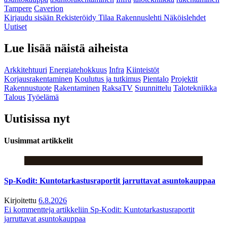
Tampere
Caverion
Kirjaudu sisään
Rekisteröidy
Tilaa Rakennuslehti
Näköislehdet
Uutiset
Lue lisää näistä aiheista
Arkkitehtuuri
Energiatehokkuus
Infra
Kiinteistöt
Korjausrakentaminen
Koulutus ja tutkimus
Pientalo
Projektit
Rakennustuote
Rakentaminen
RaksaTV
Suunnittelu
Talotekniikka
Talous
Työelämä
Uutisissa nyt
Uusimmat artikkelit
Sp-Kodit: Kuntotarkastusraportit jarruttavat asuntokauppaa
Kirjoitettu
6.8.2026
Ei kommentteja
artikkeliin Sp-Kodit: Kuntotarkastusraportit
jarruttavat asuntokauppaa