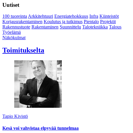
Uutiset
100 tuoreinta
Arkkitehtuuri
Energiatehokkuus
Infra
Kiinteistöt
Korjausrakentaminen
Koulutus ja tutkimus
Pientalo
Projektit
Rakennustuote
Rakentaminen
Suunnittelu
Talotekniikka
Talous
Työelämä
Näkökulmat
Toimitukselta
Tapio Kivistö
Kesä voi vahvistaa elpyvää tunnelmaa