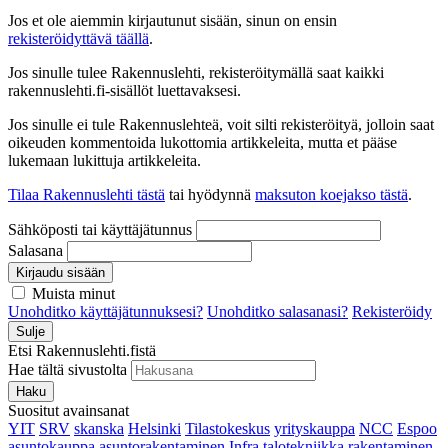
Jos et ole aiemmin kirjautunut sisään, sinun on ensin
rekisteröidyttävä täällä
.
Jos sinulle tulee Rakennuslehti, rekisteröitymällä saat kaikki
rakennuslehti.fi-sisällöt luettavaksesi.
Jos sinulle ei tule Rakennuslehteä, voit silti rekisteröityä, jolloin saat
oikeuden kommentoida lukottomia artikkeleita, mutta et pääse
lukemaan lukittuja artikkeleita.
Tilaa Rakennuslehti tästä
tai hyödynnä
maksuton koejakso tästä
.
Sähköposti tai käyttäjätunnus
Salasana
Kirjaudu sisään
Muista minut
Unohditko käyttäjätunnuksesi?
Unohditko salasanasi?
Rekisteröidy
Sulje
Etsi Rakennuslehti.fistä
Hae tältä sivustolta
Haku
Suositut avainsanat
YIT
SRV
skanska
Helsinki
Tilastokeskus
yrityskauppa
NCC
Espoo
asuntokauppa
asuntorakentaminen
Infra
talotekniikka
rakentaminen