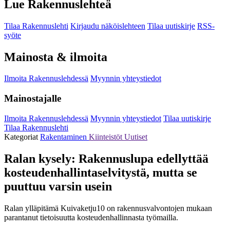
Lue Rakennuslehteä
Tilaa Rakennuslehti
Kirjaudu näköislehteen
Tilaa uutiskirje
RSS-
syöte
Mainosta & ilmoita
Ilmoita Rakennuslehdessä
Myynnin yhteystiedot
Mainostajalle
Ilmoita Rakennuslehdessä
Myynnin yhteystiedot
Tilaa uutiskirje
Tilaa Rakennuslehti
Kategoriat
Rakentaminen
Kiinteistöt
Uutiset
Ralan kysely: Rakennuslupa edellyttää
kosteudenhallintaselvitystä, mutta se
puuttuu varsin usein
Ralan ylläpitämä Kuivaketju10 on rakennusvalvontojen mukaan
parantanut tietoisuutta kosteudenhallinnasta työmailla.