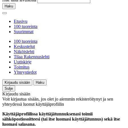
Haku
Etusivu
100 tuoreinta
Suurimmat
100 tuoreinta
Keskustelut
Näköislehti
Tilaa Rakennuslehti
Uutiskirje
Toimitus
Yhteystiedot
Kirjaudu sisään
Haku
Sulje
Kirjaudu sisään
Voit kirjautua sisään, jos olet jo aiemmin rekisteröitynyt ja sen
yhteydessä luonut käyttäjäprofiilin
Käyttäjäprofiilissa käyttäjätunnuksenasi toimii
sähköpostiosoitteesi (tai itse luomasi käyttäjätunnus) sekä itse
luomasi salasana.