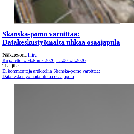
Skanska-pomo varoittaa:
Datakeskustyömaita uhkaa osaajapula
Pääkategoria
Infra
Kirjoitettu 5. elokuuta 2026, 13:00
5.8.2026
Tilaajille
Ei kommentteja
artikkeliin Skanska-pomo varoittaa:
Datakeskustyömaita uhkaa osaajapula