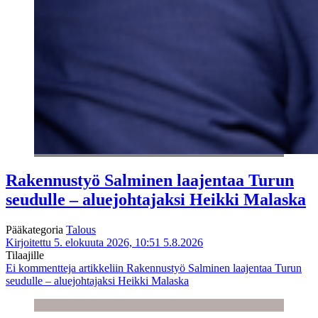
Rakennustyö Salminen laajentaa Turun
seudulle – aluejohtajaksi Heikki Malaska
Pääkategoria
Talous
Kirjoitettu 5. elokuuta 2026, 10:51
5.8.2026
Tilaajille
Ei kommentteja
artikkeliin Rakennustyö Salminen laajentaa Turun
seudulle – aluejohtajaksi Heikki Malaska