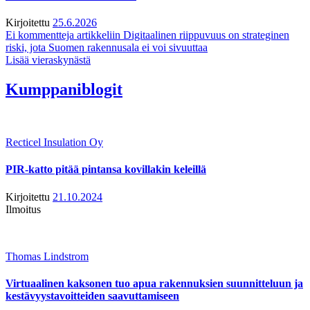
Kirjoitettu
25.6.2026
Ei kommentteja
artikkeliin Digitaalinen riippuvuus on strateginen
riski, jota Suomen rakennusala ei voi sivuuttaa
Lisää vieraskynästä
Kumppaniblogit
Recticel Insulation Oy
PIR-katto pitää pintansa kovillakin keleillä
Kirjoitettu
21.10.2024
Ilmoitus
Thomas Lindstrom
Virtuaalinen kaksonen tuo apua rakennuksien suunnitteluun ja
kestävyystavoitteiden saavuttamiseen