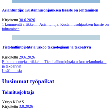
Asiantuntija: Kustannusohjauksen haaste on johtaminen
Kirjoitettu
30.6.2026
1 kommentti
artikkeliin Asiantuntija: Kustannusohjauksen haaste on
johtaminen
Tietohallintojohtaja uskoo teknologiaan ja tekoälyyn
Kirjoitettu
29.6.2026
Ei kommentteja
artikkeliin Tietohallintojohtaja uskoo teknologiaan
ja tekoälyyn
Lisää uutisia
Uusimmat työpaikat
Toimitusjohtaja
Yritys
KOAS
Kirjoitettu
3.8.2026