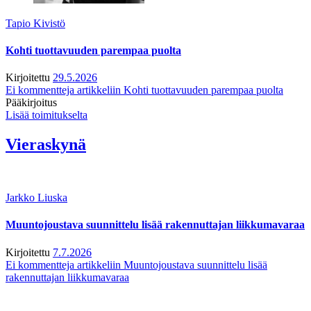
Tapio Kivistö
Kohti tuottavuuden parempaa puolta
Kirjoitettu
29.5.2026
Ei kommentteja
artikkeliin Kohti tuottavuuden parempaa puolta
Pääkirjoitus
Lisää toimitukselta
Vieraskynä
Jarkko Liuska
Muuntojoustava suunnittelu lisää rakennuttajan liikkumavaraa
Kirjoitettu
7.7.2026
Ei kommentteja
artikkeliin Muuntojoustava suunnittelu lisää
rakennuttajan liikkumavaraa