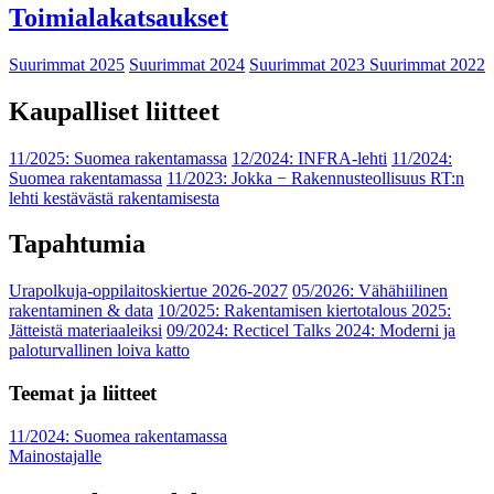
Toimialakatsaukset
Suurimmat 2025
Suurimmat 2024
Suurimmat 2023
Suurimmat 2022
Kaupalliset liitteet
11/2025: Suomea rakentamassa
12/2024: INFRA-lehti
11/2024:
Suomea rakentamassa
11/2023: Jokka − Rakennusteollisuus RT:n
lehti kestävästä rakentamisesta
Tapahtumia
Urapolkuja-oppilaitoskiertue 2026-2027
05/2026: Vähähiilinen
rakentaminen & data
10/2025: Rakentamisen kiertotalous 2025:
Jätteistä materiaaleiksi
09/2024: Recticel Talks 2024: Moderni ja
paloturvallinen loiva katto
Teemat ja liitteet
11/2024: Suomea rakentamassa
Mainostajalle