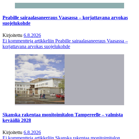
Peabille sairaalasaneeraus Vaasassa – korjattavana arvokas
suojelukohde
Kirjoitettu
6.8.2026
Ei kommentteja
artikkeliin Peabille sairaalasaneeraus Vaasassa –
korjattavana arvokas suojelukohde
Skanska rakentaa monitoimitalon Tampereelle – valmista
keväällä 2028
Kirjoitettu
6.8.2026
Ei kommentteja
artikkeliin Skanska rakentaa monitoimitalon