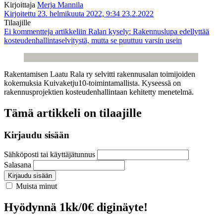
Kirjoittaja
Merja Mannila
Kirjoitettu 23. helmikuuta 2022, 9:34
23.2.2022
Tilaajille
Ei kommentteja
artikkeliin Ralan kysely: Rakennuslupa edellyttää
kosteudenhallintaselvitystä, mutta se puuttuu varsin usein
Rakentamisen Laatu Rala ry selvitti rakennusalan toimijoiden
kokemuksia Kuivaketju10-toimintamallista. Kyseessä on
rakennusprojektien kosteudenhallintaan kehitetty menetelmä.
Tämä artikkeli on tilaajille
Kirjaudu sisään
Sähköposti tai käyttäjätunnus
Salasana
Kirjaudu sisään
Muista minut
Hyödynnä 1kk/0€ diginäyte!