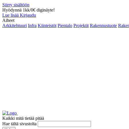
Siirry sisältöön
Hyödynnä 1kk/0€ diginäyte!
Lue lisää
Kirjaudu
Aiheet
Arkkitehtuuri
Infra
Kiinteistöt
Pientalo
Projektit
Rakennustuote
Raken
Kaikki mitä tietää pitää
Hae tältä sivustolta