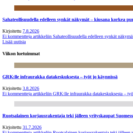
Sahateollisuudella edelleen synkät näkymät – kiusana korkea pu
Kirjoitettu
7.8.2026
Ei kommentteja
artikkeliin Sahateollisuudella edelleen synkät näkym
Lisää uutisia
Viikon luetuimmat
GRK:lle infraurakka datakeskuksesta – työt jo käynnissä
Kirjoitettu
3.8.2026
Ei kommentteja
artikkeliin GRK:lle infraurakka datakeskuksesta – työ
Ruotsalainen korjausrakentaja teki jälleen yrityskaupat Suome
Kirjoitettu
31.7.2026
Ei kommentteja
artikkeliin Ruotsalainen korjausrakentaja teki jälle