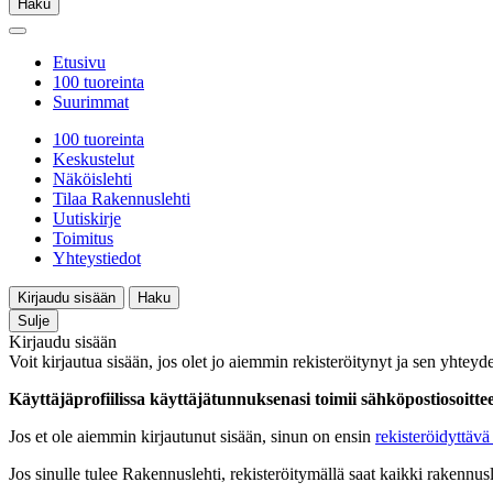
Haku
Etusivu
100 tuoreinta
Suurimmat
100 tuoreinta
Keskustelut
Näköislehti
Tilaa Rakennuslehti
Uutiskirje
Toimitus
Yhteystiedot
Kirjaudu sisään
Haku
Sulje
Kirjaudu sisään
Voit kirjautua sisään, jos olet jo aiemmin rekisteröitynyt ja sen yhteyde
Käyttäjäprofiilissa käyttäjätunnuksenasi toimii sähköpostiosoittees
Jos et ole aiemmin kirjautunut sisään, sinun on ensin
rekisteröidyttävä 
Jos sinulle tulee Rakennuslehti, rekisteröitymällä saat kaikki rakennusle