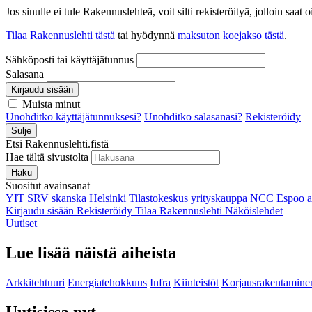
Jos sinulle ei tule Rakennuslehteä, voit silti rekisteröityä, jolloin sa
Tilaa Rakennuslehti tästä
tai hyödynnä
maksuton koejakso tästä
.
Sähköposti tai käyttäjätunnus
Salasana
Kirjaudu sisään
Muista minut
Unohditko käyttäjätunnuksesi?
Unohditko salasanasi?
Rekisteröidy
Sulje
Etsi Rakennuslehti.fistä
Hae tältä sivustolta
Haku
Suositut avainsanat
YIT
SRV
skanska
Helsinki
Tilastokeskus
yrityskauppa
NCC
Espoo
Kirjaudu sisään
Rekisteröidy
Tilaa Rakennuslehti
Näköislehdet
Uutiset
Lue lisää näistä aiheista
Arkkitehtuuri
Energiatehokkuus
Infra
Kiinteistöt
Korjausrakentamine
Uutisissa nyt