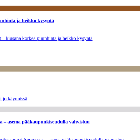
unhinta ja heikko kysyntä
ät – kiusana korkea puunhinta ja heikko kysyntä
t jo käynnissä
ssa – asema pääkaupunkiseudulla vahvistuu
en yrityskaupat Suomessa – asema pääkaupunkiseudulla vahvistuu