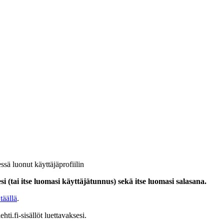
ssä luonut käyttäjäprofiilin
i (tai itse luomasi käyttäjätunnus) sekä itse luomasi salasana.
täällä
.
hti.fi-sisällöt luettavaksesi.