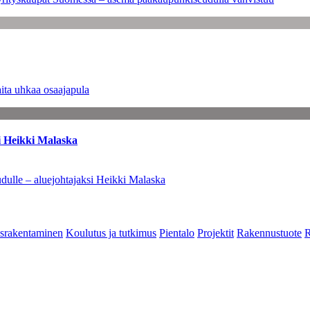
ita uhkaa osaajapula
i Heikki Malaska
dulle – aluejohtajaksi Heikki Malaska
srakentaminen
Koulutus ja tutkimus
Pientalo
Projektit
Rakennustuote
R