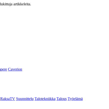
ukittuja artikkeleita.
pere
Caverion
RaksaTV
Suunnittelu
Talotekniikka
Talous
Työelämä