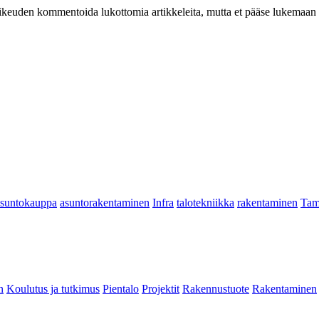
at oikeuden kommentoida lukottomia artikkeleita, mutta et pääse lukemaan l
asuntokauppa
asuntorakentaminen
Infra
talotekniikka
rakentaminen
Tam
n
Koulutus ja tutkimus
Pientalo
Projektit
Rakennustuote
Rakentaminen