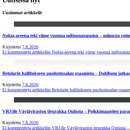
Uusimmat artikkelit
Nokia-areena teki viime vuonna miljoonatappion – miinusta ro
Kirjoitettu
7.8.2026
Ei kommentteja
artikkeliin Nokia-areena teki viime vuonna miljoona
Betolarin hallitukseen puolustusalan osaamista – Dahlbom jatk
Kirjoitettu
7.8.2026
Ei kommentteja
artikkeliin Betolarin hallitukseen puolustusalan osa
VRJ:lle Väyläviraston tieurakka Oulusta – Poikkimaantien par
Kirjoitettu
7.8.2026
Ei kommentteja
artikkeliin VRJ:lle Väyläviraston tieurakka Oulusta 