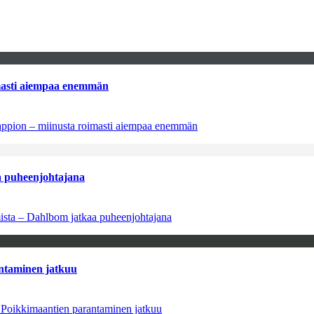
imasti aiempaa enemmän
tappion – miinusta roimasti aiempaa enemmän
aa puheenjohtajana
amista – Dahlbom jatkaa puheenjohtajana
antaminen jatkuu
– Poikkimaantien parantaminen jatkuu