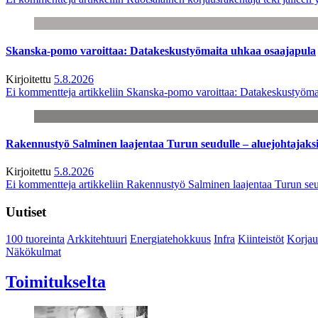
Skanska-pomo varoittaa: Datakeskustyömaita uhkaa osaajapula
Kirjoitettu
5.8.2026
Ei kommentteja
artikkeliin Skanska-pomo varoittaa: Datakeskustyöma
Rakennustyö Salminen laajentaa Turun seudulle – aluejohtajaks
Kirjoitettu
5.8.2026
Ei kommentteja
artikkeliin Rakennustyö Salminen laajentaa Turun seu
Uutiset
100 tuoreinta
Arkkitehtuuri
Energiatehokkuus
Infra
Kiinteistöt
Korjau
Näkökulmat
Toimitukselta