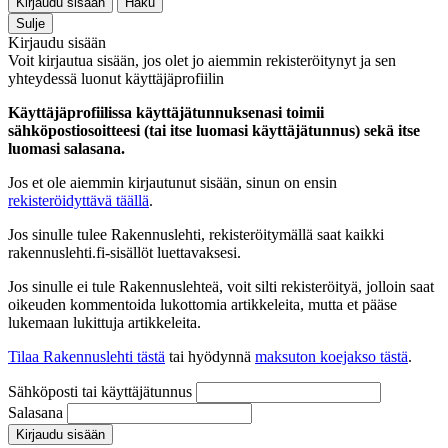
Kirjaudu sisään
Haku
Sulje
Kirjaudu sisään
Voit kirjautua sisään, jos olet jo aiemmin rekisteröitynyt ja sen
yhteydessä luonut käyttäjäprofiilin
Käyttäjäprofiilissa käyttäjätunnuksenasi toimii
sähköpostiosoitteesi (tai itse luomasi käyttäjätunnus) sekä itse
luomasi salasana.
Jos et ole aiemmin kirjautunut sisään, sinun on ensin
rekisteröidyttävä täällä
.
Jos sinulle tulee Rakennuslehti, rekisteröitymällä saat kaikki
rakennuslehti.fi-sisällöt luettavaksesi.
Jos sinulle ei tule Rakennuslehteä, voit silti rekisteröityä, jolloin saat
oikeuden kommentoida lukottomia artikkeleita, mutta et pääse
lukemaan lukittuja artikkeleita.
Tilaa Rakennuslehti tästä
tai hyödynnä
maksuton koejakso tästä
.
Sähköposti tai käyttäjätunnus
Salasana
Kirjaudu sisään