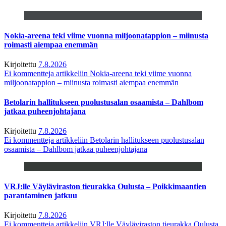
Nokia-areena teki viime vuonna miljoonatappion – miinusta
roimasti aiempaa enemmän
Kirjoitettu
7.8.2026
Ei kommentteja
artikkeliin Nokia-areena teki viime vuonna
miljoonatappion – miinusta roimasti aiempaa enemmän
Betolarin hallitukseen puolustusalan osaamista – Dahlbom
jatkaa puheenjohtajana
Kirjoitettu
7.8.2026
Ei kommentteja
artikkeliin Betolarin hallitukseen puolustusalan
osaamista – Dahlbom jatkaa puheenjohtajana
VRJ:lle Väyläviraston tieurakka Oulusta – Poikkimaantien
parantaminen jatkuu
Kirjoitettu
7.8.2026
Ei kommentteja
artikkeliin VRJ:lle Väyläviraston tieurakka Oulusta