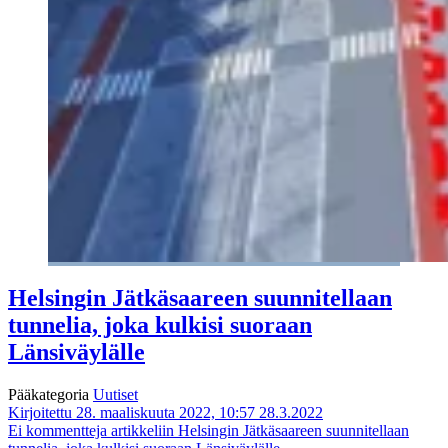
Helsingin Jätkäsaareen suunnitellaan
tunnelia, joka kulkisi suoraan
Länsiväylälle
Pääkategoria
Uutiset
Kirjoitettu 28. maaliskuuta 2022, 10:57
28.3.2022
Ei kommentteja
artikkeliin Helsingin Jätkäsaareen suunnitellaan