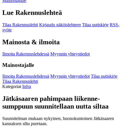
Mainostajalle
Lue Rakennuslehteä
Tilaa Rakennuslehti
Kirjaudu näköislehteen
Tilaa uutiskirje
RSS-
syöte
Mainosta & ilmoita
Ilmoita Rakennuslehdessä
Myynnin yhteystiedot
Mainostajalle
Ilmoita Rakennuslehdessä
Myynnin yhteystiedot
Tilaa uutiskirje
Tilaa Rakennuslehti
Kategoriat
Infra
Jätkäsaaren pahimpaan liikenne­
sumppuun suunnitellaan uutta siltaa
Suunnitelman mukaan nykyinen, huonokuntoinen Jätkäsaaren
kannaksen silta puretaan.