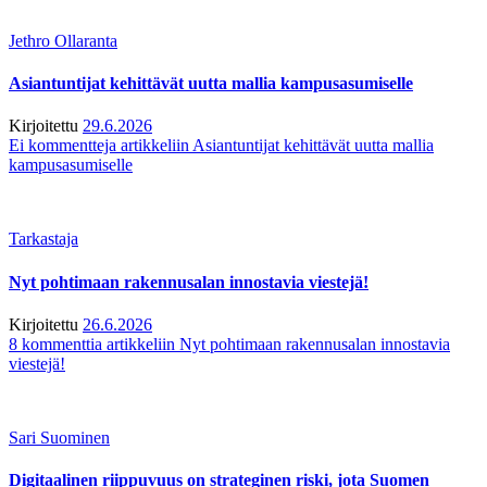
Jethro Ollaranta
Asiantuntijat kehittävät uutta mallia kampusasumiselle
Kirjoitettu
29.6.2026
Ei kommentteja
artikkeliin Asiantuntijat kehittävät uutta mallia
kampusasumiselle
Tarkastaja
Nyt pohtimaan rakennusalan innostavia viestejä!
Kirjoitettu
26.6.2026
8 kommenttia
artikkeliin Nyt pohtimaan rakennusalan innostavia
viestejä!
Sari Suominen
Digitaalinen riippuvuus on strateginen riski, jota Suomen