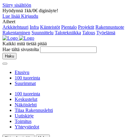
Siirry sisältöön
Hyödynnä 1kk/0€ diginäyte!
Lue lisää
Kirjaudu
Aiheet
Arkkitehtuuri
Infra
Kiinteistöt
Pientalo
Projektit
Rakennustuote
Rakentaminen
Suunnittelu
Talotekniikka
Talous
Työelämä
Kaikki mitä tietää pitää
Hae tältä sivustolta
Haku
Etusivu
100 tuoreinta
Suurimmat
100 tuoreinta
Keskustelut
Näköislehti
Tilaa Rakennuslehti
Uutiskirje
Toimitus
Yhteystiedot