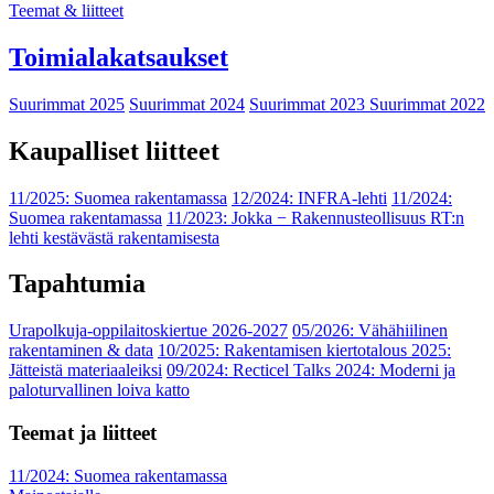
Teemat & liitteet
Toimialakatsaukset
Suurimmat 2025
Suurimmat 2024
Suurimmat 2023
Suurimmat 2022
Kaupalliset liitteet
11/2025: Suomea rakentamassa
12/2024: INFRA-lehti
11/2024:
Suomea rakentamassa
11/2023: Jokka − Rakennusteollisuus RT:n
lehti kestävästä rakentamisesta
Tapahtumia
Urapolkuja-oppilaitoskiertue 2026-2027
05/2026: Vähähiilinen
rakentaminen & data
10/2025: Rakentamisen kiertotalous 2025:
Jätteistä materiaaleiksi
09/2024: Recticel Talks 2024: Moderni ja
paloturvallinen loiva katto
Teemat ja liitteet
11/2024: Suomea rakentamassa