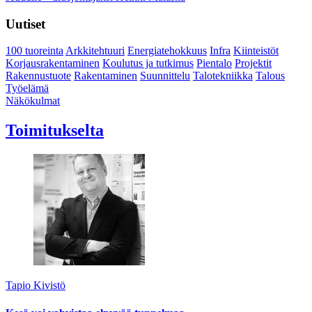
Uutiset
100 tuoreinta
Arkkitehtuuri
Energiatehokkuus
Infra
Kiinteistöt
Korjausrakentaminen
Koulutus ja tutkimus
Pientalo
Projektit
Rakennustuote
Rakentaminen
Suunnittelu
Talotekniikka
Talous
Työelämä
Näkökulmat
Toimitukselta
Tapio Kivistö