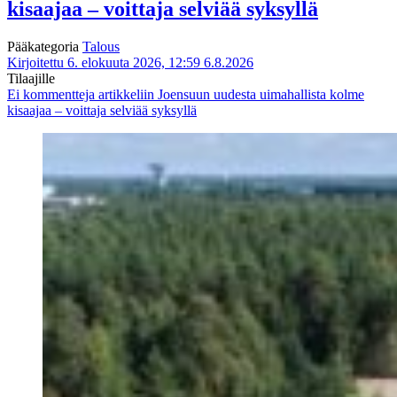
kisaajaa – voittaja selviää syksyllä
Pääkategoria
Talous
Kirjoitettu 6. elokuuta 2026, 12:59
6.8.2026
Tilaajille
Ei kommentteja
artikkeliin Joensuun uudesta uimahallista kolme
kisaajaa – voittaja selviää syksyllä