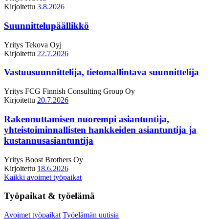
Kirjoitettu
3.8.2026
Suunnittelupäällikkö
Yritys
Tekova Oyj
Kirjoitettu
22.7.2026
Vastuusuunnittelija, tietomallintava suunnittelija
Yritys
FCG Finnish Consulting Group Oy
Kirjoitettu
20.7.2026
Rakennuttamisen nuorempi asiantuntija,
yhteistoiminnallisten hankkeiden asiantuntija ja
kustannusasiantuntija
Yritys
Boost Brothers Oy
Kirjoitettu
18.6.2026
Kaikki avoimet työpaikat
Työpaikat & työelämä
Avoimet työpaikat
Työelämän uutisia