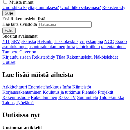
Muista minut
Unohditko käyttäjätunnuksesi?
Unohditko salasanasi?
Rekisteröidy
Sulje
Etsi Rakennuslehti.fistä
Hae tältä sivustolta
Haku
Suositut avainsanat
YIT
SRV
skanska
Helsinki
Tilastokeskus
yrityskauppa
NCC
Espoo
asuntokauppa
asuntorakentaminen
Infra
talotekniikka
rakentaminen
Tampere
Caverion
Kirjaudu sisään
Rekisteröidy
Tilaa Rakennuslehti
Näköislehdet
Uutiset
Lue lisää näistä aiheista
Arkkitehtuuri
Energiatehokkuus
Infra
Kiinteistöt
Korjausrakentaminen
Koulutus ja tutkimus
Pientalo
Projektit
Rakennustuote
Rakentaminen
RaksaTV
Suunnittelu
Talotekniikka
Talous
Työelämä
Uutisissa nyt
Uusimmat artikkelit