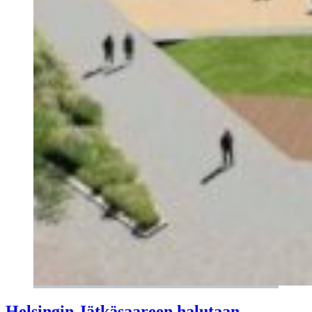
Helsingin Jätkäsaareen halutaan