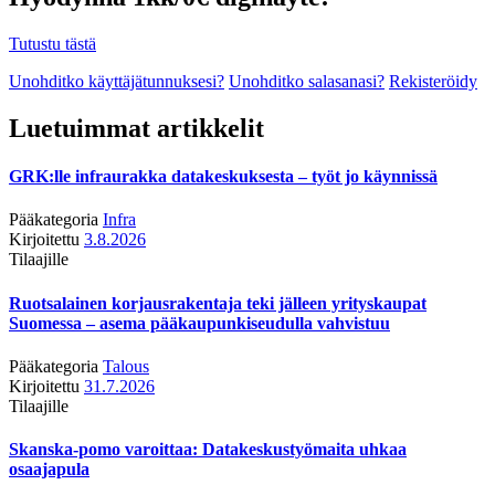
Tutustu tästä
Unohditko käyttäjätunnuksesi?
Unohditko salasanasi?
Rekisteröidy
Luetuimmat artikkelit
GRK:lle infraurakka datakeskuksesta – työt jo käynnissä
Pääkategoria
Infra
Kirjoitettu
3.8.2026
Tilaajille
Ruotsalainen korjausrakentaja teki jälleen yrityskaupat
Suomessa – asema pääkaupunkiseudulla vahvistuu
Pääkategoria
Talous
Kirjoitettu
31.7.2026
Tilaajille
Skanska-pomo varoittaa: Datakeskustyömaita uhkaa
osaajapula