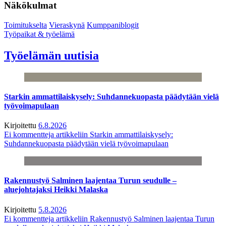
Näkökulmat
Toimitukselta
Vieraskynä
Kumppaniblogit
Työpaikat & työelämä
Työelämän uutisia
Starkin ammattilaiskysely: Suhdannekuopasta päädytään vielä
työvoimapulaan
Kirjoitettu
6.8.2026
Ei kommentteja
artikkeliin Starkin ammattilaiskysely:
Suhdannekuopasta päädytään vielä työvoimapulaan
Rakennustyö Salminen laajentaa Turun seudulle –
aluejohtajaksi Heikki Malaska
Kirjoitettu
5.8.2026
Ei kommentteja
artikkeliin Rakennustyö Salminen laajentaa Turun