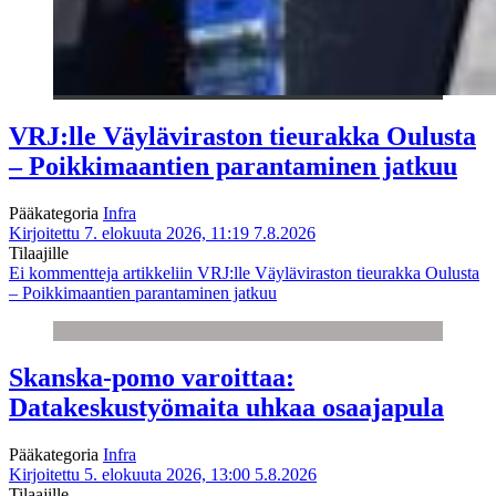
VRJ:lle Väyläviraston tieurakka Oulusta
– Poikkimaantien parantaminen jatkuu
Pääkategoria
Infra
Kirjoitettu 7. elokuuta 2026, 11:19
7.8.2026
Tilaajille
Ei kommentteja
artikkeliin VRJ:lle Väyläviraston tieurakka Oulusta
– Poikkimaantien parantaminen jatkuu
Skanska-pomo varoittaa:
Datakeskustyömaita uhkaa osaajapula
Pääkategoria
Infra
Kirjoitettu 5. elokuuta 2026, 13:00
5.8.2026
Tilaajille