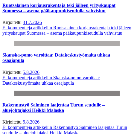
Ruotsalainen korjausrakentaja teki jälleen yrityskaupat
Suomessa – asema pääkaupunkiseudulla vahvistuu
Kirjoitettu
31.7.2026
Ei kommentteja
artikkeliin Ruotsalainen korjausrakentaja teki jälleen
yrityskaupat Suomessa – asema pääkaupunkiseudulla vahvistuu
Skanska-pomo varoittaa: Datakeskustyömaita uhkaa
osaajapula
Kirjoitettu
5.8.2026
Ei kommentteja
artikkeliin Skanska-pomo varoittaa:
Datakeskustyömaita uhkaa osaajapula
Rakennustyö Salminen laajentaa Turun seudulle –
aluejohtajaksi Heikki Malaska
Kirjoitettu
5.8.2026
Ei kommentteja
artikkeliin Rakennustyö Salminen laajentaa Turun
seudulle – aluejohtajaksi Heikki Malaska