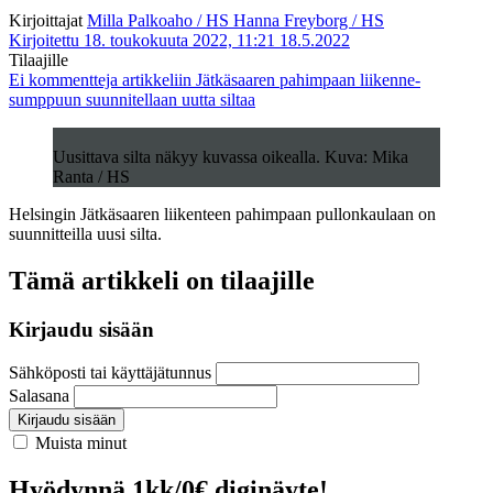
Kirjoittajat
Milla Palkoaho / HS
Hanna Freyborg / HS
Kirjoitettu 18. toukokuuta 2022, 11:21
18.5.2022
Tilaajille
Ei kommentteja
artikkeliin Jätkäsaaren pahimpaan liikenne­
sumppuun suunnitellaan uutta siltaa
Uusittava silta näkyy kuvassa oikealla. Kuva: Mika
Ranta / HS
Helsingin Jätkäsaaren liikenteen pahimpaan pullonkaulaan on
suunnitteilla uusi silta.
Tämä artikkeli on tilaajille
Kirjaudu sisään
Sähköposti tai käyttäjätunnus
Salasana
Kirjaudu sisään
Muista minut
Hyödynnä 1kk/0€ diginäyte!