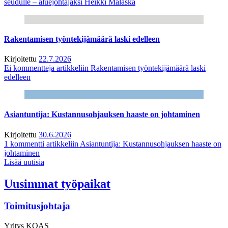
seudulle – aluejohtajaksi Heikki Malaska
Rakentamisen työntekijämäärä laski edelleen
Kirjoitettu
22.7.2026
Ei kommentteja
artikkeliin Rakentamisen työntekijämäärä laski
edelleen
Asiantuntija: Kustannusohjauksen haaste on johtaminen
Kirjoitettu
30.6.2026
1 kommentti
artikkeliin Asiantuntija: Kustannusohjauksen haaste on
johtaminen
Lisää uutisia
Uusimmat työpaikat
Toimitusjohtaja
Yritys
KOAS