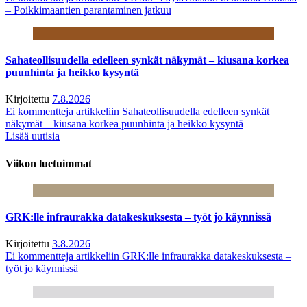
– Poikkimaantien parantaminen jatkuu
Sahateollisuudella edelleen synkät näkymät – kiusana korkea
puunhinta ja heikko kysyntä
Kirjoitettu
7.8.2026
Ei kommentteja
artikkeliin Sahateollisuudella edelleen synkät
näkymät – kiusana korkea puunhinta ja heikko kysyntä
Lisää uutisia
Viikon luetuimmat
GRK:lle infraurakka datakeskuksesta – työt jo käynnissä
Kirjoitettu
3.8.2026
Ei kommentteja
artikkeliin GRK:lle infraurakka datakeskuksesta –
työt jo käynnissä