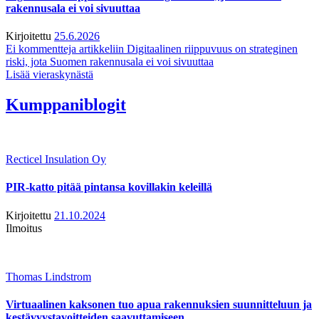
rakennusala ei voi sivuuttaa
Kirjoitettu
25.6.2026
Ei kommentteja
artikkeliin Digitaalinen riippuvuus on strateginen
riski, jota Suomen rakennusala ei voi sivuuttaa
Lisää vieraskynästä
Kumppaniblogit
Recticel Insulation Oy
PIR-katto pitää pintansa kovillakin keleillä
Kirjoitettu
21.10.2024
Ilmoitus
Thomas Lindstrom
Virtuaalinen kaksonen tuo apua rakennuksien suunnitteluun ja
kestävyystavoitteiden saavuttamiseen