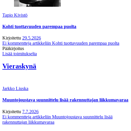
Tapio Kivistö
Kohti tuottavuuden parempaa puolta
Kirjoitettu
29.5.2026
Ei kommentteja
artikkeliin Kohti tuottavuuden parempaa puolta
Pääkirjoitus
Lisää toimitukselta
Vieraskynä
Jarkko Liuska
Muuntojoustava suunnittelu lisää rakennuttajan liikkumavaraa
Kirjoitettu
7.7.2026
Ei kommentteja
artikkeliin Muuntojoustava suunnittelu lisää
rakennuttajan liikkumavaraa