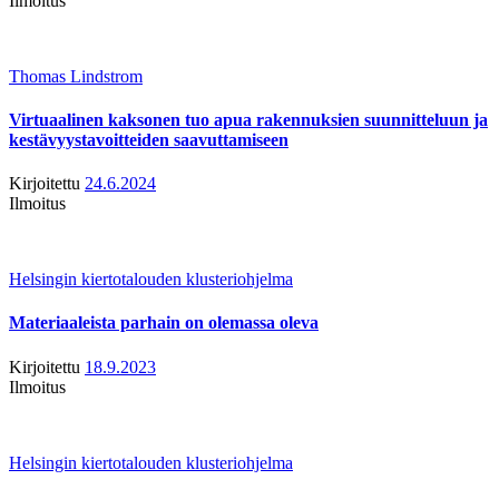
Ilmoitus
Thomas Lindstrom
Virtuaalinen kaksonen tuo apua rakennuksien suunnitteluun ja
kestävyystavoitteiden saavuttamiseen
Kirjoitettu
24.6.2024
Ilmoitus
Helsingin kiertotalouden klusteriohjelma
Materiaaleista parhain on olemassa oleva
Kirjoitettu
18.9.2023
Ilmoitus
Helsingin kiertotalouden klusteriohjelma