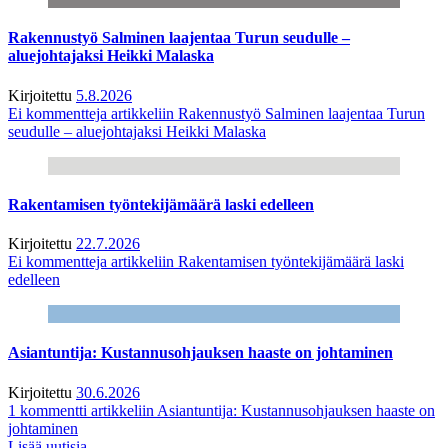
Rakennustyö Salminen laajentaa Turun seudulle –
aluejohtajaksi Heikki Malaska
Kirjoitettu
5.8.2026
Ei kommentteja
artikkeliin Rakennustyö Salminen laajentaa Turun
seudulle – aluejohtajaksi Heikki Malaska
Rakentamisen työntekijämäärä laski edelleen
Kirjoitettu
22.7.2026
Ei kommentteja
artikkeliin Rakentamisen työntekijämäärä laski
edelleen
Asiantuntija: Kustannusohjauksen haaste on johtaminen
Kirjoitettu
30.6.2026
1 kommentti
artikkeliin Asiantuntija: Kustannusohjauksen haaste on
johtaminen
Lisää uutisia