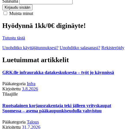
Salasana
Kirjaudu sisään
Muista minut
Hyödynnä 1kk/0€ diginäyte!
Tutustu tästä
Unohditko käyttäjätunnuksesi?
Unohditko salasanasi?
Rekisteröidy
Luetuimmat artikkelit
GRK:lle infraurakka datakeskuksesta – työt jo käynnissä
Pääkategoria
Infra
Kirjoitettu
3.8.2026
Tilaajille
Ruotsalainen korjausrakentaja teki jälleen yrityskaupat
Suomessa – asema pääkaupunkiseudulla vahvistuu
Pääkategoria
Talous
Kirjoitettu
31.7.2026