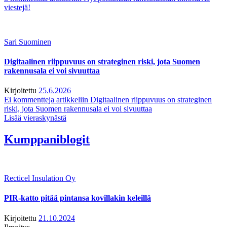
viestejä!
Sari Suominen
Digitaalinen riippuvuus on strateginen riski, jota Suomen
rakennusala ei voi sivuuttaa
Kirjoitettu
25.6.2026
Ei kommentteja
artikkeliin Digitaalinen riippuvuus on strateginen
riski, jota Suomen rakennusala ei voi sivuuttaa
Lisää vieraskynästä
Kumppaniblogit
Recticel Insulation Oy
PIR-katto pitää pintansa kovillakin keleillä
Kirjoitettu
21.10.2024