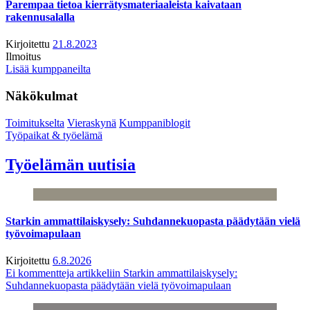
Parempaa tietoa kierrätysmateriaaleista kaivataan
rakennusalalla
Kirjoitettu
21.8.2023
Ilmoitus
Lisää kumppaneilta
Näkökulmat
Toimitukselta
Vieraskynä
Kumppaniblogit
Työpaikat & työelämä
Työelämän uutisia
Starkin ammattilaiskysely: Suhdannekuopasta päädytään vielä
työvoimapulaan
Kirjoitettu
6.8.2026
Ei kommentteja
artikkeliin Starkin ammattilaiskysely:
Suhdannekuopasta päädytään vielä työvoimapulaan