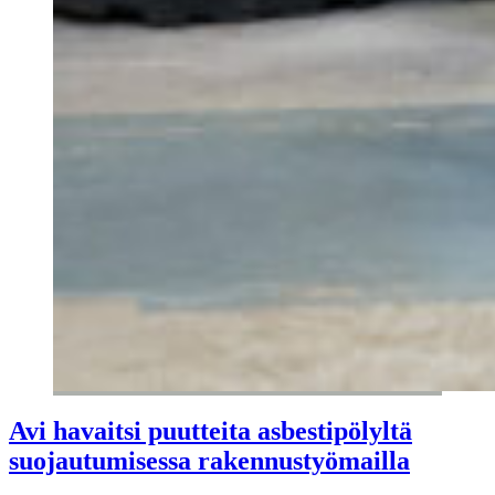
Avi havaitsi puutteita asbestipölyltä
suojautumisessa rakennustyömailla