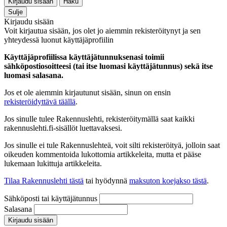
Kirjaudu sisään
Haku
Sulje
Kirjaudu sisään
Voit kirjautua sisään, jos olet jo aiemmin rekisteröitynyt ja sen
yhteydessä luonut käyttäjäprofiilin
Käyttäjäprofiilissa käyttäjätunnuksenasi toimii
sähköpostiosoitteesi (tai itse luomasi käyttäjätunnus) sekä itse
luomasi salasana.
Jos et ole aiemmin kirjautunut sisään, sinun on ensin
rekisteröidyttävä täällä
.
Jos sinulle tulee Rakennuslehti, rekisteröitymällä saat kaikki
rakennuslehti.fi-sisällöt luettavaksesi.
Jos sinulle ei tule Rakennuslehteä, voit silti rekisteröityä, jolloin saat
oikeuden kommentoida lukottomia artikkeleita, mutta et pääse
lukemaan lukittuja artikkeleita.
Tilaa Rakennuslehti tästä
tai hyödynnä
maksuton koejakso tästä
.
Sähköposti tai käyttäjätunnus
Salasana
Kirjaudu sisään