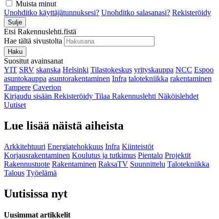
Muista minut
Unohditko käyttäjätunnuksesi?
Unohditko salasanasi?
Rekisteröidy
Sulje
Etsi Rakennuslehti.fistä
Hae tältä sivustolta
Haku
Suositut avainsanat
YIT
SRV
skanska
Helsinki
Tilastokeskus
yrityskauppa
NCC
Espoo
asuntokauppa
asuntorakentaminen
Infra
talotekniikka
rakentaminen
Tampere
Caverion
Kirjaudu sisään
Rekisteröidy
Tilaa Rakennuslehti
Näköislehdet
Uutiset
Lue lisää näistä aiheista
Arkkitehtuuri
Energiatehokkuus
Infra
Kiinteistöt
Korjausrakentaminen
Koulutus ja tutkimus
Pientalo
Projektit
Rakennustuote
Rakentaminen
RaksaTV
Suunnittelu
Talotekniikka
Talous
Työelämä
Uutisissa nyt
Uusimmat artikkelit