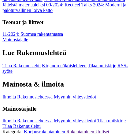
Jätteistä materiaaleiksi
09/2024: Recticel Talks 2024: Moderni ja
paloturvallinen loiva katto
Teemat ja liitteet
11/2024: Suomea rakentamassa
Mainostajalle
Lue Rakennuslehteä
Tilaa Rakennuslehti
Kirjaudu näköislehteen
Tilaa uutiskirje
RSS-
syöte
Mainosta & ilmoita
Ilmoita Rakennuslehdessä
Myynnin yhteystiedot
Mainostajalle
Ilmoita Rakennuslehdessä
Myynnin yhteystiedot
Tilaa uutiskirje
Tilaa Rakennuslehti
Kategoriat
Korjausrakentaminen
Rakentaminen
Uutiset