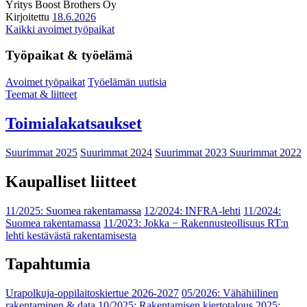
Yritys
Boost Brothers Oy
Kirjoitettu
18.6.2026
Kaikki avoimet työpaikat
Työpaikat & työelämä
Avoimet työpaikat
Työelämän uutisia
Teemat & liitteet
Toimialakatsaukset
Suurimmat 2025
Suurimmat 2024
Suurimmat 2023
Suurimmat 2022
Kaupalliset liitteet
11/2025: Suomea rakentamassa
12/2024: INFRA-lehti
11/2024:
Suomea rakentamassa
11/2023: Jokka − Rakennusteollisuus RT:n
lehti kestävästä rakentamisesta
Tapahtumia
Urapolkuja-oppilaitoskiertue 2026-2027
05/2026: Vähähiilinen
rakentaminen & data
10/2025: Rakentamisen kiertotalous 2025: