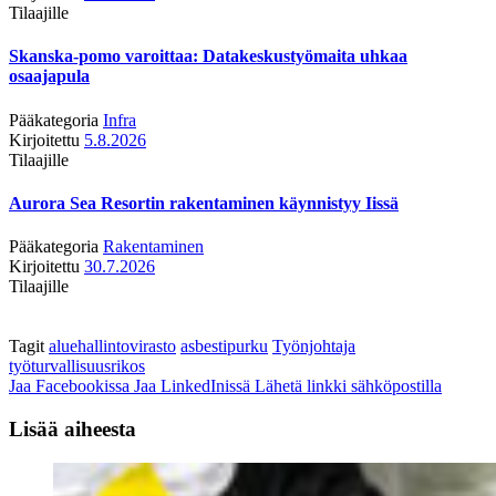
Tilaajille
Skanska-pomo varoittaa: Datakeskustyömaita uhkaa
osaajapula
Pääkategoria
Infra
Kirjoitettu
5.8.2026
Tilaajille
Aurora Sea Resortin rakentaminen käynnistyy Iissä
Pääkategoria
Rakentaminen
Kirjoitettu
30.7.2026
Tilaajille
Tagit
aluehallintovirasto
asbestipurku
Työnjohtaja
työturvallisuusrikos
Jaa Facebookissa
Jaa LinkedInissä
Lähetä linkki sähköpostilla
Lisää aiheesta