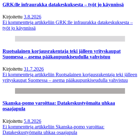
GRK:lle infraurakka datakeskuksesta – työt jo käynnissä
Kirjoitettu
3.8.2026
Ei kommentteja
artikkeliin GRK:lle infraurakka datakeskuksesta –
työt jo käynnissä
Ruotsalainen korjausrakentaja teki jälleen yrityskaupat
Suomessa – asema pääkaupunkiseudulla vahvistuu
Kirjoitettu
31.7.2026
Ei kommentteja
artikkeliin Ruotsalainen korjausrakentaja teki jälleen
yrityskaupat Suomessa – asema pääkaupunkiseudulla vahvistuu
Skanska-pomo varoittaa: Datakeskustyömaita uhkaa
osaajapula
Kirjoitettu
5.8.2026
Ei kommentteja
artikkeliin Skanska-pomo varoittaa:
Datakeskustyömaita uhkaa osaajapula