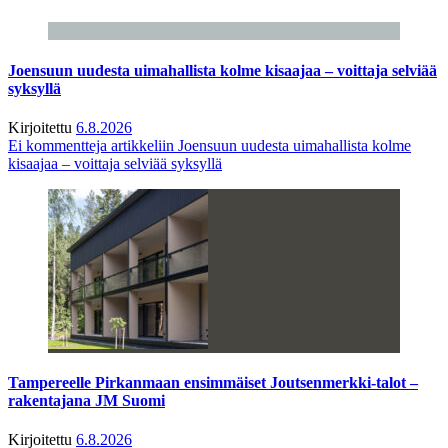
Joensuun uudesta uimahallista kolme kisaajaa – voittaja selviää
syksyllä
Kirjoitettu
6.8.2026
Ei kommentteja
artikkeliin Joensuun uudesta uimahallista kolme
kisaajaa – voittaja selviää syksyllä
Tampereelle Pirkanmaan ensimmäiset Joutsenmerkki-talot –
rakentajana JM Suomi
Kirjoitettu
6.8.2026