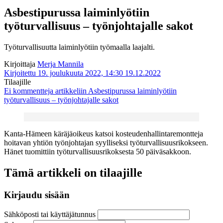
Asbestipurussa laiminlyötiin
työturvallisuus – työnjohtajalle sakot
Työturvallisuutta laiminlyötiin työmaalla laajalti.
Kirjoittaja
Merja Mannila
Kirjoitettu 19. joulukuuta 2022, 14:30
19.12.2022
Tilaajille
Ei kommentteja
artikkeliin Asbestipurussa laiminlyötiin
työturvallisuus – työnjohtajalle sakot
Kanta-Hämeen käräjäoikeus katsoi kosteudenhallintaremontteja
hoitavan yhtiön työnjohtajan syylliseksi työturvallisuusrikokseen.
Hänet tuomittiin työturvallisuusrikoksesta 50 päiväsakkoon.
Tämä artikkeli on tilaajille
Kirjaudu sisään
Sähköposti tai käyttäjätunnus