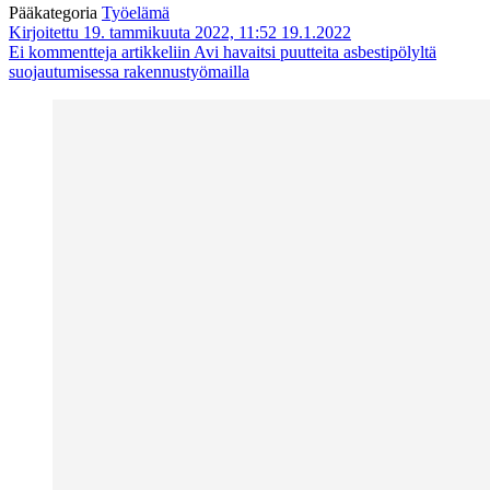
Pääkategoria
Työelämä
Kirjoitettu 19. tammikuuta 2022, 11:52
19.1.2022
Ei kommentteja
artikkeliin Avi havaitsi puutteita asbestipölyltä
suojautumisessa rakennustyömailla