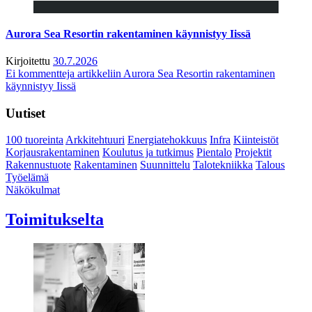
Aurora Sea Resortin rakentaminen käynnistyy Iissä
Kirjoitettu
30.7.2026
Ei kommentteja
artikkeliin Aurora Sea Resortin rakentaminen
käynnistyy Iissä
Uutiset
100 tuoreinta
Arkkitehtuuri
Energiatehokkuus
Infra
Kiinteistöt
Korjausrakentaminen
Koulutus ja tutkimus
Pientalo
Projektit
Rakennustuote
Rakentaminen
Suunnittelu
Talotekniikka
Talous
Työelämä
Näkökulmat
Toimitukselta