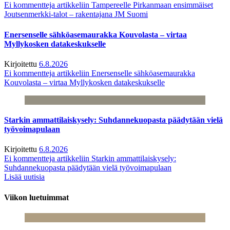
Ei kommentteja
artikkeliin Tampereelle Pirkanmaan ensimmäiset
Joutsenmerkki-talot – rakentajana JM Suomi
Enersenselle sähköasemaurakka Kouvolasta – virtaa
Myllykosken datakeskukselle
Kirjoitettu
6.8.2026
Ei kommentteja
artikkeliin Enersenselle sähköasemaurakka
Kouvolasta – virtaa Myllykosken datakeskukselle
Starkin ammattilaiskysely: Suhdannekuopasta päädytään vielä
työvoimapulaan
Kirjoitettu
6.8.2026
Ei kommentteja
artikkeliin Starkin ammattilaiskysely:
Suhdannekuopasta päädytään vielä työvoimapulaan
Lisää uutisia
Viikon luetuimmat