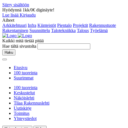
Siirry sisältöön
Hyödynnä 1kk/0€ diginäyte!
Lue lisää
Kirjaudu
Aiheet
Arkkitehtuuri
Infra
Kiinteistöt
Pientalo
Projektit
Rakennustuote
Rakentaminen
Suunnittelu
Talotekniikka
Talous
Työelämä
Kaikki mitä tietää pitää
Hae tältä sivustolta
Haku
Etusivu
100 tuoreinta
Suurimmat
100 tuoreinta
Keskustelut
Näköislehti
Tilaa Rakennuslehti
Uutiskirje
Toimitus
Yhteystiedot