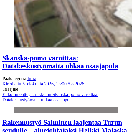
Skanska-pomo varoittaa:
Datakeskustyömaita uhkaa osaajapula
Pääkategoria
Infra
Kirjoitettu 5. elokuuta 2026, 13:00
5.8.2026
Tilaajille
Ei kommentteja
artikkeliin Skanska-pomo varoittaa:
Datakeskustyömaita uhkaa osaajapula
Rakennustyö Salminen laajentaa Turun
seudulle – aluejohtajaksi Heikki Malaska