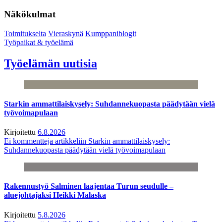
Näkökulmat
Toimitukselta
Vieraskynä
Kumppaniblogit
Työpaikat & työelämä
Työelämän uutisia
Starkin ammattilaiskysely: Suhdannekuopasta päädytään vielä
työvoimapulaan
Kirjoitettu
6.8.2026
Ei kommentteja
artikkeliin Starkin ammattilaiskysely:
Suhdannekuopasta päädytään vielä työvoimapulaan
Rakennustyö Salminen laajentaa Turun seudulle –
aluejohtajaksi Heikki Malaska
Kirjoitettu
5.8.2026