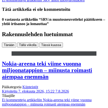
Ei kommentteja
artikkeliin SRV antoi tulosvaroituksen
Tätä artikkelia ei ole kommentoitu
0 vastausta artikkeliin “SRV:n muutosneuvottelut päätökseen –
yhtiö irtisanoo ja lomauttaa”
Rakennuslehden luetuimmat
Tänään
Tällä viikolla
Tässä kuussa
Nokia-areena teki viime vuonna
miljoonatappion – miinusta roimasti
aiempaa enemmän
Pääkategoria
Kiinteistöt
Kirjoitettu 7. elokuuta 2026, 15:22
7.8.2026
Tilaajille
Ei kommentteja
artikkeliin Nokia-areena teki viime vuonna
miljoonatappion – miinusta roimasti aiempaa enemmän