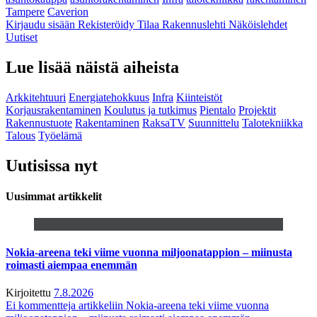
Tampere
Caverion
Kirjaudu sisään
Rekisteröidy
Tilaa Rakennuslehti
Näköislehdet
Uutiset
Lue lisää näistä aiheista
Arkkitehtuuri
Energiatehokkuus
Infra
Kiinteistöt
Korjausrakentaminen
Koulutus ja tutkimus
Pientalo
Projektit
Rakennustuote
Rakentaminen
RaksaTV
Suunnittelu
Talotekniikka
Talous
Työelämä
Uutisissa nyt
Uusimmat artikkelit
Nokia-areena teki viime vuonna miljoonatappion – miinusta
roimasti aiempaa enemmän
Kirjoitettu
7.8.2026
Ei kommentteja
artikkeliin Nokia-areena teki viime vuonna