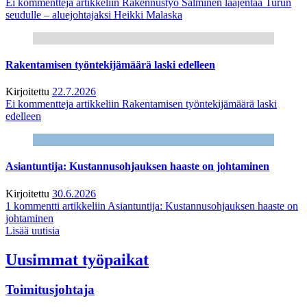
Ei kommentteja
artikkeliin Rakennustyö Salminen laajentaa Turun
seudulle – aluejohtajaksi Heikki Malaska
Rakentamisen työntekijämäärä laski edelleen
Kirjoitettu
22.7.2026
Ei kommentteja
artikkeliin Rakentamisen työntekijämäärä laski
edelleen
Asiantuntija: Kustannusohjauksen haaste on johtaminen
Kirjoitettu
30.6.2026
1 kommentti
artikkeliin Asiantuntija: Kustannusohjauksen haaste on
johtaminen
Lisää uutisia
Uusimmat työpaikat
Toimitusjohtaja