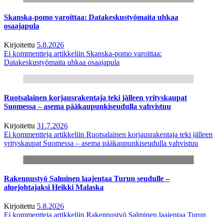
Skanska-pomo varoittaa: Datakeskustyömaita uhkaa
osaajapula
Kirjoitettu
5.8.2026
Ei kommentteja
artikkeliin Skanska-pomo varoittaa:
Datakeskustyömaita uhkaa osaajapula
Ruotsalainen korjausrakentaja teki jälleen yrityskaupat
Suomessa – asema pääkaupunkiseudulla vahvistuu
Kirjoitettu
31.7.2026
Ei kommentteja
artikkeliin Ruotsalainen korjausrakentaja teki jälleen
yrityskaupat Suomessa – asema pääkaupunkiseudulla vahvistuu
Rakennustyö Salminen laajentaa Turun seudulle –
aluejohtajaksi Heikki Malaska
Kirjoitettu
5.8.2026
Ei kommentteja
artikkeliin Rakennustyö Salminen laajentaa Turun