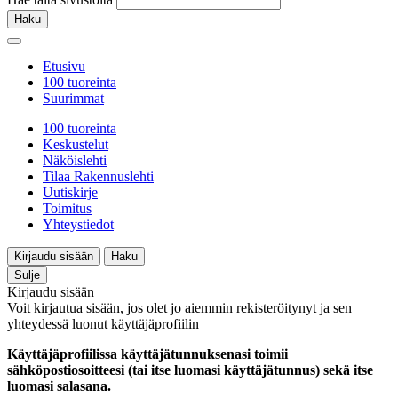
Haku
Etusivu
100 tuoreinta
Suurimmat
100 tuoreinta
Keskustelut
Näköislehti
Tilaa Rakennuslehti
Uutiskirje
Toimitus
Yhteystiedot
Kirjaudu sisään
Haku
Sulje
Kirjaudu sisään
Voit kirjautua sisään, jos olet jo aiemmin rekisteröitynyt ja sen
yhteydessä luonut käyttäjäprofiilin
Käyttäjäprofiilissa käyttäjätunnuksenasi toimii
sähköpostiosoitteesi (tai itse luomasi käyttäjätunnus) sekä itse
luomasi salasana.