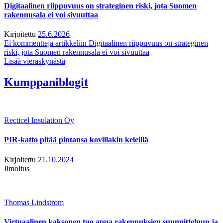
Digitaalinen riippuvuus on strateginen riski, jota Suomen
rakennusala ei voi sivuuttaa
Kirjoitettu
25.6.2026
Ei kommentteja
artikkeliin Digitaalinen riippuvuus on strateginen
riski, jota Suomen rakennusala ei voi sivuuttaa
Lisää vieraskynästä
Kumppaniblogit
Recticel Insulation Oy
PIR-katto pitää pintansa kovillakin keleillä
Kirjoitettu
21.10.2024
Ilmoitus
Thomas Lindstrom
Virtuaalinen kaksonen tuo apua rakennuksien suunnitteluun ja