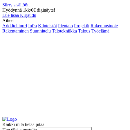
Siirry sisältöön
Hyödynnä 1kk/0€ diginäyte!
Lue lisää
Kirjaudu
Aiheet
Arkkitehtuuri
Infra
Kiinteistöt
Pientalo
Projektit
Rakennustuote
Rakentaminen
Suunnittelu
Talotekniikka
Talous
Työelämä
Kaikki mitä tietää pitää
Hae tältä sivustolta