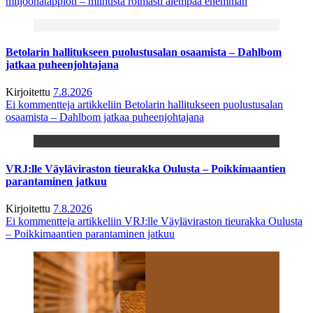
miljoonatappion – miinusta roimasti aiempaa enemmän
Betolarin hallitukseen puolustusalan osaamista – Dahlbom
jatkaa puheenjohtajana
Kirjoitettu
7.8.2026
Ei kommentteja
artikkeliin Betolarin hallitukseen puolustusalan
osaamista – Dahlbom jatkaa puheenjohtajana
VRJ:lle Väyläviraston tieurakka Oulusta – Poikkimaantien
parantaminen jatkuu
Kirjoitettu
7.8.2026
Ei kommentteja
artikkeliin VRJ:lle Väyläviraston tieurakka Oulusta
– Poikkimaantien parantaminen jatkuu