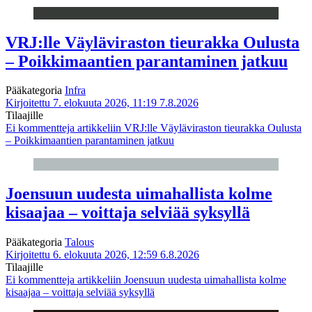
VRJ:lle Väyläviraston tieurakka Oulusta
– Poikkimaantien parantaminen jatkuu
Pääkategoria
Infra
Kirjoitettu 7. elokuuta 2026, 11:19
7.8.2026
Tilaajille
Ei kommentteja
artikkeliin VRJ:lle Väyläviraston tieurakka Oulusta
– Poikkimaantien parantaminen jatkuu
Joensuun uudesta uimahallista kolme
kisaajaa – voittaja selviää syksyllä
Pääkategoria
Talous
Kirjoitettu 6. elokuuta 2026, 12:59
6.8.2026
Tilaajille
Ei kommentteja
artikkeliin Joensuun uudesta uimahallista kolme
kisaajaa – voittaja selviää syksyllä