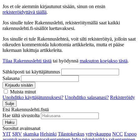
Jos et ole aiemmin kirjautunut sisään, sinun on ensin
rekisteröidyttävä täällä
.
Jos sinulle tulee Rakennuslehti, rekisteröitymällä saat kaikki
rakennuslehti.fi-sisällöt luettavaksesi.
Jos sinulle ei tule Rakennuslehteä, voit silti rekisteröityä, jolloin saat
oikeuden kommentoida lukottomia artikkeleita, mutta et pääse
lukemaan lukittuja artikkeleita.
Tilaa Rakennuslehti tästä
tai hyödynnä
maksuton koejakso tästä
.
Sähköposti tai käyttäjätunnus
Salasana
Kirjaudu sisään
Muista minut
Unohditko käyttäjätunnuksesi?
Unohditko salasanasi?
Rekisteröidy
Sulje
Etsi Rakennuslehti.fistä
Hae tältä sivustolta
Haku
Suositut avainsanat
YIT
SRV
skanska
Helsinki
Tilastokeskus
yrityskauppa
NCC
Espoo
asuntokauppa
asuntorakentaminen
Infra
talotekniikka
rakentaminen