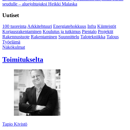
seudulle – aluejohtajaksi Heikki Malaska
Uutiset
100 tuoreinta
Arkkitehtuuri
Energiatehokkuus
Infra
Kiinteistöt
Korjausrakentaminen
Koulutus ja tutkimus
Pientalo
Projektit
Rakennustuote
Rakentaminen
Suunnittelu
Talotekniikka
Talous
Työelämä
Näkökulmat
Toimitukselta
Tapio Kivistö