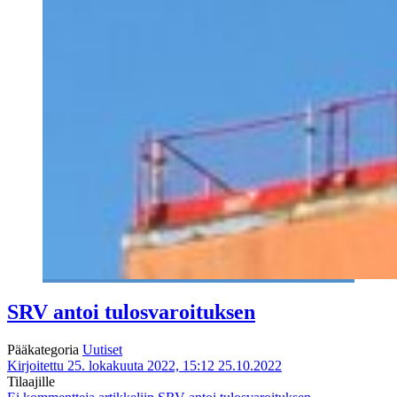
SRV antoi tulosvaroituksen
Pääkategoria
Uutiset
Kirjoitettu 25. lokakuuta 2022, 15:12
25.10.2022
Tilaajille