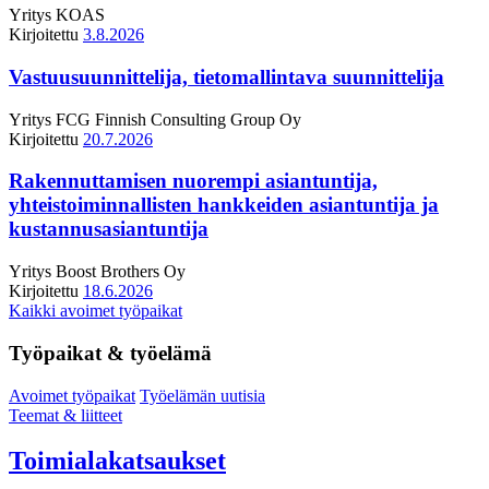
Yritys
KOAS
Kirjoitettu
3.8.2026
Vastuusuunnittelija, tietomallintava suunnittelija
Yritys
FCG Finnish Consulting Group Oy
Kirjoitettu
20.7.2026
Rakennuttamisen nuorempi asiantuntija,
yhteistoiminnallisten hankkeiden asiantuntija ja
kustannusasiantuntija
Yritys
Boost Brothers Oy
Kirjoitettu
18.6.2026
Kaikki avoimet työpaikat
Työpaikat & työelämä
Avoimet työpaikat
Työelämän uutisia
Teemat & liitteet
Toimialakatsaukset