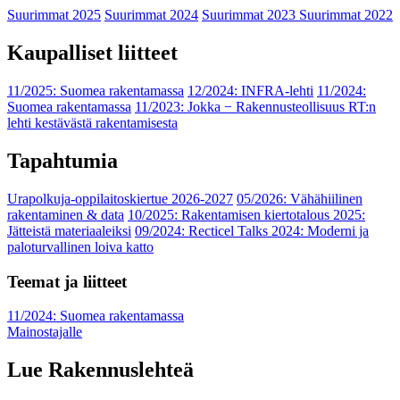
Suurimmat 2025
Suurimmat 2024
Suurimmat 2023
Suurimmat 2022
Kaupalliset liitteet
11/2025: Suomea rakentamassa
12/2024: INFRA-lehti
11/2024:
Suomea rakentamassa
11/2023: Jokka − Rakennusteollisuus RT:n
lehti kestävästä rakentamisesta
Tapahtumia
Urapolkuja-oppilaitoskiertue 2026-2027
05/2026: Vähähiilinen
rakentaminen & data
10/2025: Rakentamisen kiertotalous 2025:
Jätteistä materiaaleiksi
09/2024: Recticel Talks 2024: Moderni ja
paloturvallinen loiva katto
Teemat ja liitteet
11/2024: Suomea rakentamassa
Mainostajalle
Lue Rakennuslehteä