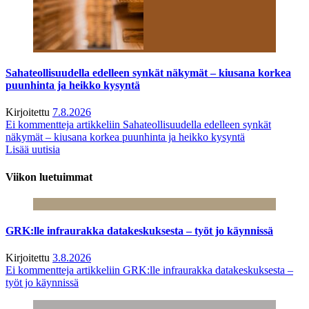
Sahateollisuudella edelleen synkät näkymät – kiusana korkea
puunhinta ja heikko kysyntä
Kirjoitettu
7.8.2026
Ei kommentteja
artikkeliin Sahateollisuudella edelleen synkät
näkymät – kiusana korkea puunhinta ja heikko kysyntä
Lisää uutisia
Viikon luetuimmat
GRK:lle infraurakka datakeskuksesta – työt jo käynnissä
Kirjoitettu
3.8.2026
Ei kommentteja
artikkeliin GRK:lle infraurakka datakeskuksesta –
työt jo käynnissä