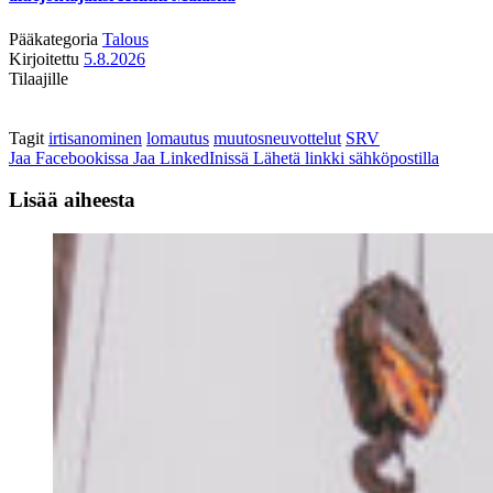
Pääkategoria
Talous
Kirjoitettu
5.8.2026
Tilaajille
Tagit
irtisanominen
lomautus
muutosneuvottelut
SRV
Jaa Facebookissa
Jaa LinkedInissä
Lähetä linkki sähköpostilla
Lisää aiheesta