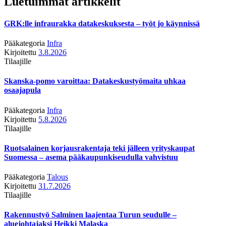
Luetuimmat artikkelit
GRK:lle infraurakka datakeskuksesta – työt jo käynnissä
Pääkategoria
Infra
Kirjoitettu
3.8.2026
Tilaajille
Skanska-pomo varoittaa: Datakeskustyömaita uhkaa
osaajapula
Pääkategoria
Infra
Kirjoitettu
5.8.2026
Tilaajille
Ruotsalainen korjausrakentaja teki jälleen yrityskaupat
Suomessa – asema pääkaupunkiseudulla vahvistuu
Pääkategoria
Talous
Kirjoitettu
31.7.2026
Tilaajille
Rakennustyö Salminen laajentaa Turun seudulle –
aluejohtajaksi Heikki Malaska