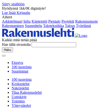
Siirry sisältöön
Hyödynnä 1kk/0€ diginäyte!
Lue lisää
Kirjaudu
Aiheet
Arkkitehtuuri
Infra
Kiinteistöt
Pientalo
Projektit
Rakennustuote
Rakentaminen
Suunnittelu
Talotekniikka
Talous
Työelämä
Kaikki mitä tietää pitää
Hae tältä sivustolta
Haku
Etusivu
100 tuoreinta
Suurimmat
100 tuoreinta
Keskustelut
Näköislehti
Tilaa Rakennuslehti
Uutiskirje
Toimitus
Yhteystiedot