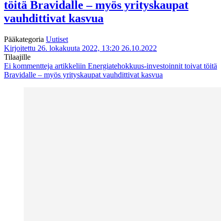
töitä Bravidalle – myös yrityskaupat
vauhdittivat kasvua
Pääkategoria
Uutiset
Kirjoitettu 26. lokakuuta 2022, 13:20
26.10.2022
Tilaajille
Ei kommentteja
artikkeliin Energiatehokkuus-investoinnit toivat töitä
Bravidalle – myös yrityskaupat vauhdittivat kasvua