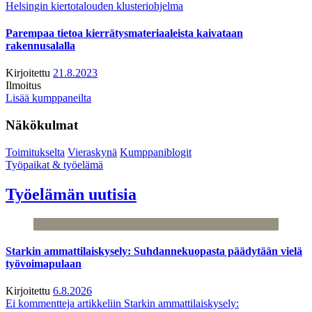
Helsingin kiertotalouden klusteriohjelma
Parempaa tietoa kierrätysmateriaaleista kaivataan
rakennusalalla
Kirjoitettu
21.8.2023
Ilmoitus
Lisää kumppaneilta
Näkökulmat
Toimitukselta
Vieraskynä
Kumppaniblogit
Työpaikat & työelämä
Työelämän uutisia
Starkin ammattilaiskysely: Suhdannekuopasta päädytään vielä
työvoimapulaan
Kirjoitettu
6.8.2026
Ei kommentteja
artikkeliin Starkin ammattilaiskysely: