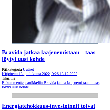
Bravida jatkaa laajenemistaan – taas
löytyi uusi kohde
Pääkategoria
Uutiset
Kirjoitettu 13. joulukuuta 2022, 9:26
13.12.2022
Tilaajille
Ei kommentteja
artikkeliin Bravida jatkaa laajenemistaan – taas
löytyi uusi kohde
Energiatehokkuus-investoinnit toivat