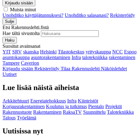
Kirjaudu sisään
Muista minut
Unohditko käyttäjätunnuksesi?
Unohditko salasanasi?
Rekisteröidy
Sulje
Etsi Rakennuslehti.fistä
Hae tältä sivustolta
Haku
Suositut avainsanat
YIT
SRV
skanska
Helsinki
Tilastokeskus
yrityskauppa
NCC
Espoo
asuntokauppa
asuntorakentaminen
Infra
talotekniikka
rakentaminen
Tampere
Caverion
Kirjaudu sisään
Rekisteröidy
Tilaa Rakennuslehti
Näköislehdet
Uutiset
Lue lisää näistä aiheista
Arkkitehtuuri
Energiatehokkuus
Infra
Kiinteistöt
Korjausrakentaminen
Koulutus ja tutkimus
Pientalo
Projektit
Rakennustuote
Rakentaminen
RaksaTV
Suunnittelu
Talotekniikka
Talous
Työelämä
Uutisissa nyt