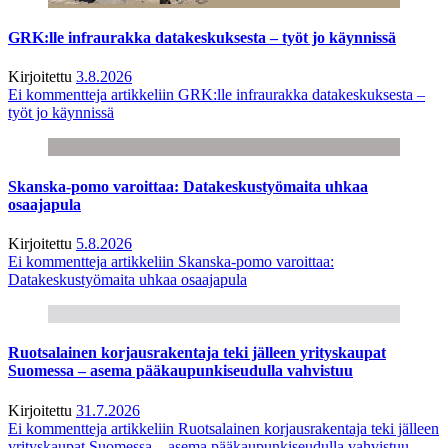
GRK:lle infraurakka datakeskuksesta – työt jo käynnissä
Kirjoitettu
3.8.2026
Ei kommentteja
artikkeliin GRK:lle infraurakka datakeskuksesta –
työt jo käynnissä
Skanska-pomo varoittaa: Datakeskustyömaita uhkaa
osaajapula
Kirjoitettu
5.8.2026
Ei kommentteja
artikkeliin Skanska-pomo varoittaa:
Datakeskustyömaita uhkaa osaajapula
Ruotsalainen korjausrakentaja teki jälleen yrityskaupat
Suomessa – asema pääkaupunkiseudulla vahvistuu
Kirjoitettu
31.7.2026
Ei kommentteja
artikkeliin Ruotsalainen korjausrakentaja teki jälleen
yrityskaupat Suomessa – asema pääkaupunkiseudulla vahvistuu