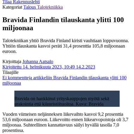
Tilaa Rakennuslehti
Kategoriat
Talous
Talotekniikka
Bravida Finlandin tilauskanta ylitti 100
miljoonaa
Talotekniikan yhtiö Bravida Finland kiristi vauhtiaan loppuvuonna.
Yhtiön tilauskanta kasvoi peräti 31,4 prosenttia 105,8 miljoonaan
euroon.
Kirjoittaja
Johanna Aatsalo
Kirjoitettu 14. helmikuuta 2023, 10:49
14.2.2023
Tilaajille
Ei kommentteja
artikkeliin Bravida Finlandin tilauskanta ylitti 100
miljoonaa
Bravida on hankkinut yrityskauppojen myötä sekä
urakointia että kiinteistöhuoltoa. Kuva: Bravida
Vuoden viimeisen neljänneksen liikevaihto kasvoi 9,2 prosenttia
53,6 miljoonaan euroon. Liikevoitto ennen liikearvopoistoja oli 3,7
miljoonaa. Suhteellinen kannattavuus säilyi hyvällä tasolla 7,0
prosentissa.