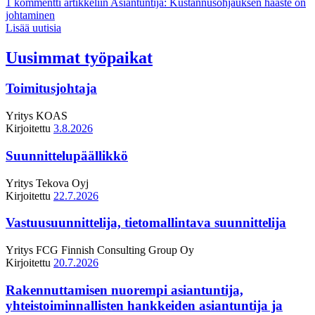
1 kommentti
artikkeliin Asiantuntija: Kustannusohjauksen haaste on
johtaminen
Lisää uutisia
Uusimmat työpaikat
Toimitusjohtaja
Yritys
KOAS
Kirjoitettu
3.8.2026
Suunnittelupäällikkö
Yritys
Tekova Oyj
Kirjoitettu
22.7.2026
Vastuusuunnittelija, tietomallintava suunnittelija
Yritys
FCG Finnish Consulting Group Oy
Kirjoitettu
20.7.2026
Rakennuttamisen nuorempi asiantuntija,
yhteistoiminnallisten hankkeiden asiantuntija ja