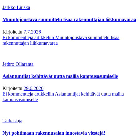
Jarkko Liuska
Muuntojoustava suunnittelu lisää rakennuttajan liikkumavaraa
Kirjoitettu
7.7.2026
Ei kommentteja
artikkeliin Muuntojoustava suunnittelu lisää
rakennuttajan liikkumavaraa
Jethro Ollaranta
Asiantuntijat kehittävät uutta mallia kampusasumiselle
Kirjoitettu
29.6.2026
Ei kommentteja
artikkeliin Asiantuntijat kehittävät uutta mallia
kampusasumiselle
Tarkastaja
Nyt pohtimaan rakennusalan innostavia viestejä!