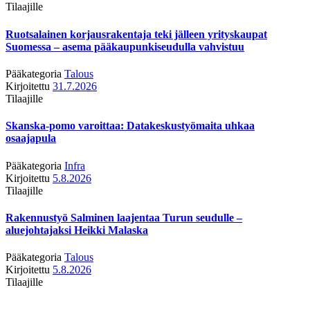
Tilaajille
Ruotsalainen korjausrakentaja teki jälleen yrityskaupat
Suomessa – asema pääkaupunkiseudulla vahvistuu
Pääkategoria
Talous
Kirjoitettu
31.7.2026
Tilaajille
Skanska-pomo varoittaa: Datakeskustyömaita uhkaa
osaajapula
Pääkategoria
Infra
Kirjoitettu
5.8.2026
Tilaajille
Rakennustyö Salminen laajentaa Turun seudulle –
aluejohtajaksi Heikki Malaska
Pääkategoria
Talous
Kirjoitettu
5.8.2026
Tilaajille