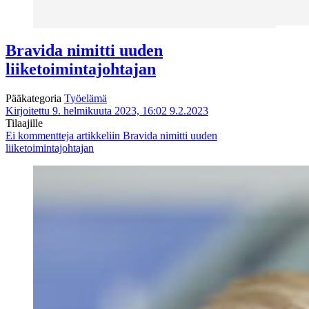
Bravida nimitti uuden
liiketoimintajohtajan
Pääkategoria
Työelämä
Kirjoitettu 9. helmikuuta 2023, 16:02
9.2.2023
Tilaajille
Ei kommentteja
artikkeliin Bravida nimitti uuden
liiketoimintajohtajan