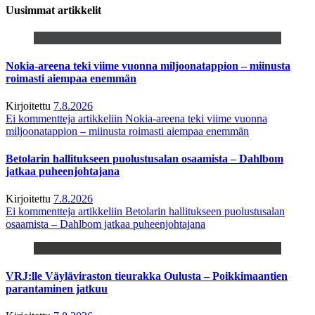
Uusimmat artikkelit
Nokia-areena teki viime vuonna miljoonatappion – miinusta
roimasti aiempaa enemmän
Kirjoitettu
7.8.2026
Ei kommentteja
artikkeliin Nokia-areena teki viime vuonna
miljoonatappion – miinusta roimasti aiempaa enemmän
Betolarin hallitukseen puolustusalan osaamista – Dahlbom
jatkaa puheenjohtajana
Kirjoitettu
7.8.2026
Ei kommentteja
artikkeliin Betolarin hallitukseen puolustusalan
osaamista – Dahlbom jatkaa puheenjohtajana
VRJ:lle Väyläviraston tieurakka Oulusta – Poikkimaantien
parantaminen jatkuu