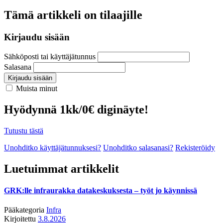
Tämä artikkeli on tilaajille
Kirjaudu sisään
Sähköposti tai käyttäjätunnus
Salasana
Kirjaudu sisään
Muista minut
Hyödynnä 1kk/0€ diginäyte!
Tutustu tästä
Unohditko käyttäjätunnuksesi?
Unohditko salasanasi?
Rekisteröidy
Luetuimmat artikkelit
GRK:lle infraurakka datakeskuksesta – työt jo käynnissä
Pääkategoria
Infra
Kirjoitettu
3.8.2026