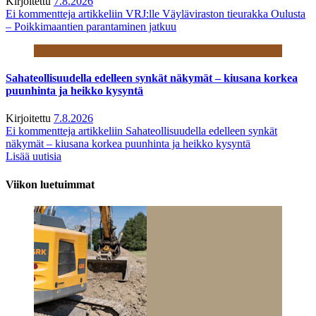
Kirjoitettu
7.8.2026
Ei kommentteja
artikkeliin VRJ:lle Väyläviraston tieurakka Oulusta
– Poikkimaantien parantaminen jatkuu
Sahateollisuudella edelleen synkät näkymät – kiusana korkea
puunhinta ja heikko kysyntä
Kirjoitettu
7.8.2026
Ei kommentteja
artikkeliin Sahateollisuudella edelleen synkät
näkymät – kiusana korkea puunhinta ja heikko kysyntä
Lisää uutisia
Viikon luetuimmat