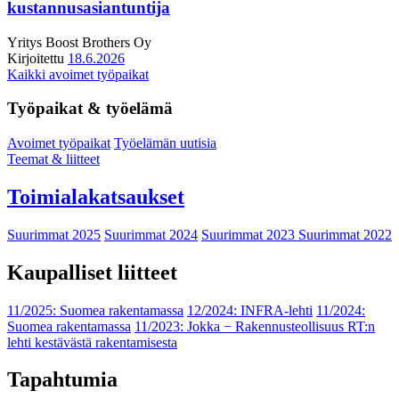
kustannusasiantuntija
Yritys
Boost Brothers Oy
Kirjoitettu
18.6.2026
Kaikki avoimet työpaikat
Työpaikat & työelämä
Avoimet työpaikat
Työelämän uutisia
Teemat & liitteet
Toimialakatsaukset
Suurimmat 2025
Suurimmat 2024
Suurimmat 2023
Suurimmat 2022
Kaupalliset liitteet
11/2025: Suomea rakentamassa
12/2024: INFRA-lehti
11/2024:
Suomea rakentamassa
11/2023: Jokka − Rakennusteollisuus RT:n
lehti kestävästä rakentamisesta
Tapahtumia