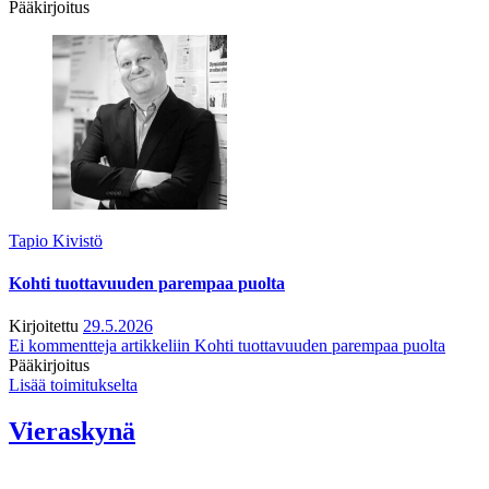
Pääkirjoitus
Tapio Kivistö
Kohti tuottavuuden parempaa puolta
Kirjoitettu
29.5.2026
Ei kommentteja
artikkeliin Kohti tuottavuuden parempaa puolta
Pääkirjoitus
Lisää toimitukselta
Vieraskynä