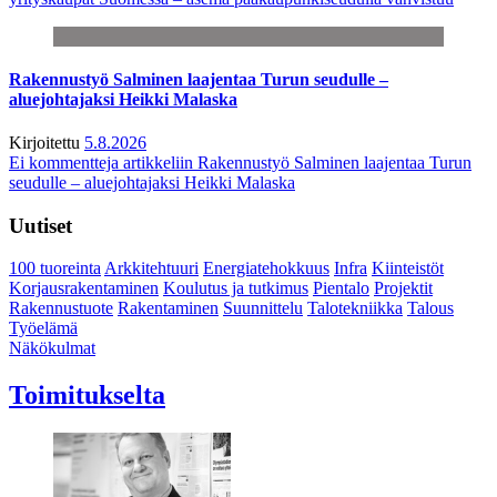
Rakennustyö Salminen laajentaa Turun seudulle –
aluejohtajaksi Heikki Malaska
Kirjoitettu
5.8.2026
Ei kommentteja
artikkeliin Rakennustyö Salminen laajentaa Turun
seudulle – aluejohtajaksi Heikki Malaska
Uutiset
100 tuoreinta
Arkkitehtuuri
Energiatehokkuus
Infra
Kiinteistöt
Korjausrakentaminen
Koulutus ja tutkimus
Pientalo
Projektit
Rakennustuote
Rakentaminen
Suunnittelu
Talotekniikka
Talous
Työelämä
Näkökulmat
Toimitukselta