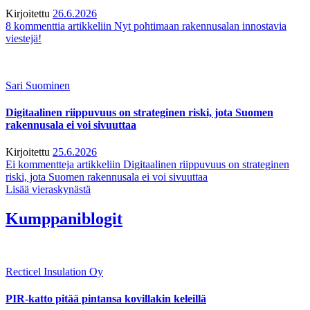
Kirjoitettu
26.6.2026
8 kommenttia
artikkeliin Nyt pohtimaan rakennusalan innostavia
viestejä!
Sari Suominen
Digitaalinen riippuvuus on strateginen riski, jota Suomen
rakennusala ei voi sivuuttaa
Kirjoitettu
25.6.2026
Ei kommentteja
artikkeliin Digitaalinen riippuvuus on strateginen
riski, jota Suomen rakennusala ei voi sivuuttaa
Lisää vieraskynästä
Kumppaniblogit
Recticel Insulation Oy
PIR-katto pitää pintansa kovillakin keleillä