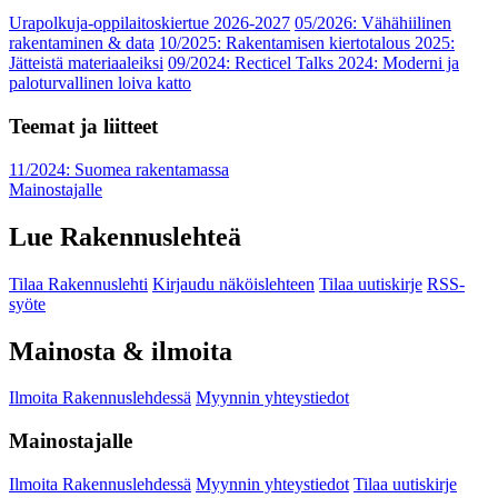
Urapolkuja-oppilaitoskiertue 2026-2027
05/2026: Vähähiilinen
rakentaminen & data
10/2025: Rakentamisen kiertotalous 2025:
Jätteistä materiaaleiksi
09/2024: Recticel Talks 2024: Moderni ja
paloturvallinen loiva katto
Teemat ja liitteet
11/2024: Suomea rakentamassa
Mainostajalle
Lue Rakennuslehteä
Tilaa Rakennuslehti
Kirjaudu näköislehteen
Tilaa uutiskirje
RSS-
syöte
Mainosta & ilmoita
Ilmoita Rakennuslehdessä
Myynnin yhteystiedot
Mainostajalle
Ilmoita Rakennuslehdessä
Myynnin yhteystiedot
Tilaa uutiskirje