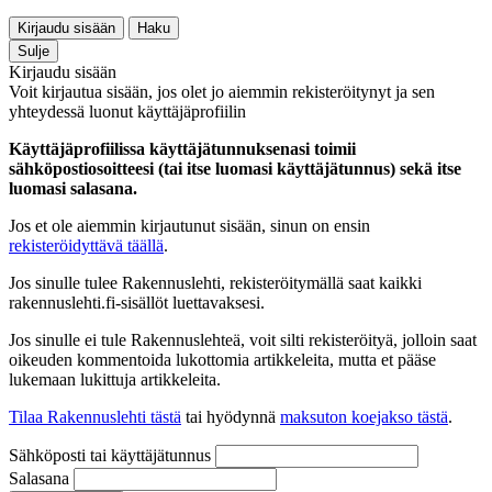
Kirjaudu sisään
Haku
Sulje
Kirjaudu sisään
Voit kirjautua sisään, jos olet jo aiemmin rekisteröitynyt ja sen
yhteydessä luonut käyttäjäprofiilin
Käyttäjäprofiilissa käyttäjätunnuksenasi toimii
sähköpostiosoitteesi (tai itse luomasi käyttäjätunnus) sekä itse
luomasi salasana.
Jos et ole aiemmin kirjautunut sisään, sinun on ensin
rekisteröidyttävä täällä
.
Jos sinulle tulee Rakennuslehti, rekisteröitymällä saat kaikki
rakennuslehti.fi-sisällöt luettavaksesi.
Jos sinulle ei tule Rakennuslehteä, voit silti rekisteröityä, jolloin saat
oikeuden kommentoida lukottomia artikkeleita, mutta et pääse
lukemaan lukittuja artikkeleita.
Tilaa Rakennuslehti tästä
tai hyödynnä
maksuton koejakso tästä
.
Sähköposti tai käyttäjätunnus
Salasana