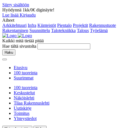
Siirry sisältöön
Hyödynnä 1kk/0€ diginäyte!
Lue lisää
Kirjaudu
Aiheet
Arkkitehtuuri
Infra
Kiinteistöt
Pientalo
Projektit
Rakennustuote
Rakentaminen
Suunnittelu
Talotekniikka
Talous
Työelämä
Kaikki mitä tietää pitää
Hae tältä sivustolta
Haku
Etusivu
100 tuoreinta
Suurimmat
100 tuoreinta
Keskustelut
Näköislehti
Tilaa Rakennuslehti
Uutiskirje
Toimitus
Yhteystiedot