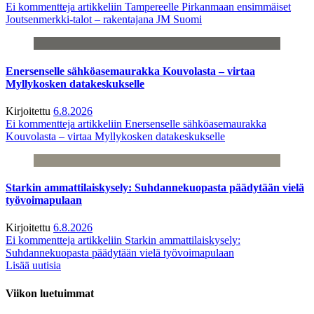
Ei kommentteja
artikkeliin Tampereelle Pirkanmaan ensimmäiset
Joutsenmerkki-talot – rakentajana JM Suomi
Enersenselle sähköasemaurakka Kouvolasta – virtaa
Myllykosken datakeskukselle
Kirjoitettu
6.8.2026
Ei kommentteja
artikkeliin Enersenselle sähköasemaurakka
Kouvolasta – virtaa Myllykosken datakeskukselle
Starkin ammattilaiskysely: Suhdannekuopasta päädytään vielä
työvoimapulaan
Kirjoitettu
6.8.2026
Ei kommentteja
artikkeliin Starkin ammattilaiskysely:
Suhdannekuopasta päädytään vielä työvoimapulaan
Lisää uutisia
Viikon luetuimmat