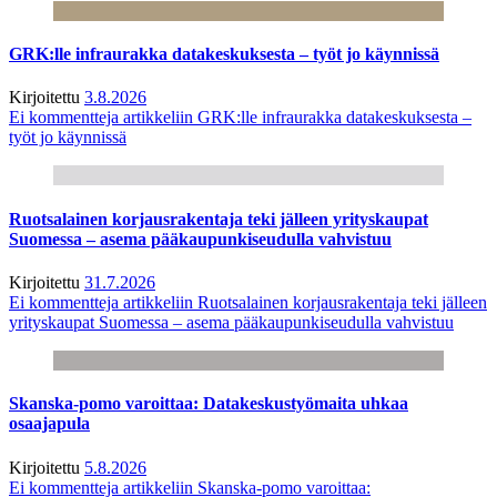
GRK:lle infraurakka datakeskuksesta – työt jo käynnissä
Kirjoitettu
3.8.2026
Ei kommentteja
artikkeliin GRK:lle infraurakka datakeskuksesta –
työt jo käynnissä
Ruotsalainen korjausrakentaja teki jälleen yrityskaupat
Suomessa – asema pääkaupunkiseudulla vahvistuu
Kirjoitettu
31.7.2026
Ei kommentteja
artikkeliin Ruotsalainen korjausrakentaja teki jälleen
yrityskaupat Suomessa – asema pääkaupunkiseudulla vahvistuu
Skanska-pomo varoittaa: Datakeskustyömaita uhkaa
osaajapula
Kirjoitettu
5.8.2026
Ei kommentteja
artikkeliin Skanska-pomo varoittaa: