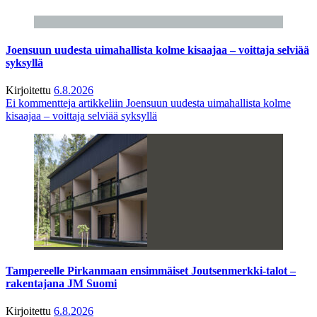
Joensuun uudesta uimahallista kolme kisaajaa – voittaja selviää
syksyllä
Kirjoitettu
6.8.2026
Ei kommentteja
artikkeliin Joensuun uudesta uimahallista kolme
kisaajaa – voittaja selviää syksyllä
Tampereelle Pirkanmaan ensimmäiset Joutsenmerkki-talot –
rakentajana JM Suomi
Kirjoitettu
6.8.2026