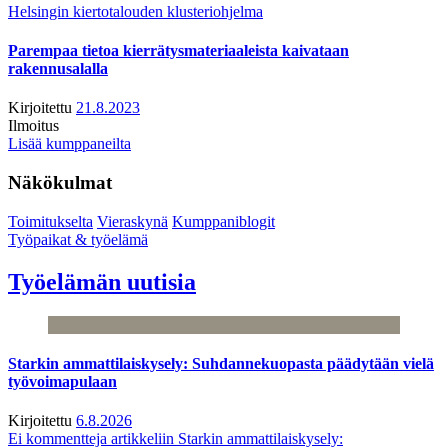
Helsingin kiertotalouden klusteriohjelma
Parempaa tietoa kierrätysmateriaaleista kaivataan
rakennusalalla
Kirjoitettu
21.8.2023
Ilmoitus
Lisää kumppaneilta
Näkökulmat
Toimitukselta
Vieraskynä
Kumppaniblogit
Työpaikat & työelämä
Työelämän uutisia
Starkin ammattilaiskysely: Suhdannekuopasta päädytään vielä
työvoimapulaan
Kirjoitettu
6.8.2026
Ei kommentteja
artikkeliin Starkin ammattilaiskysely: