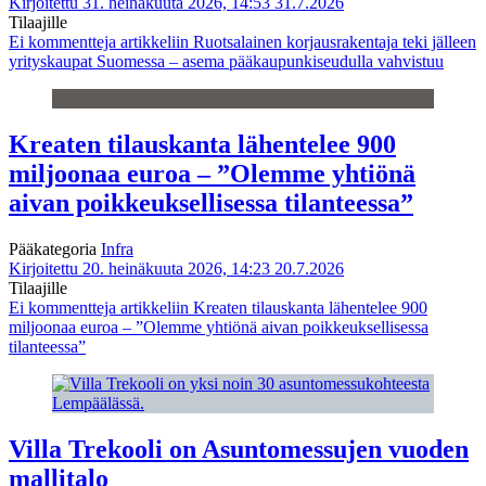
Kirjoitettu 31. heinäkuuta 2026, 14:53
31.7.2026
Tilaajille
Ei kommentteja
artikkeliin Ruotsalainen korjausrakentaja teki jälleen
yrityskaupat Suomessa – asema pääkaupunkiseudulla vahvistuu
Kreaten tilauskanta lähentelee 900
miljoonaa euroa – ”Olemme yhtiönä
aivan poikkeuksellisessa tilanteessa”
Pääkategoria
Infra
Kirjoitettu 20. heinäkuuta 2026, 14:23
20.7.2026
Tilaajille
Ei kommentteja
artikkeliin Kreaten tilauskanta lähentelee 900
miljoonaa euroa – ”Olemme yhtiönä aivan poikkeuksellisessa
tilanteessa”
Villa Trekooli on Asuntomessujen vuoden
mallitalo