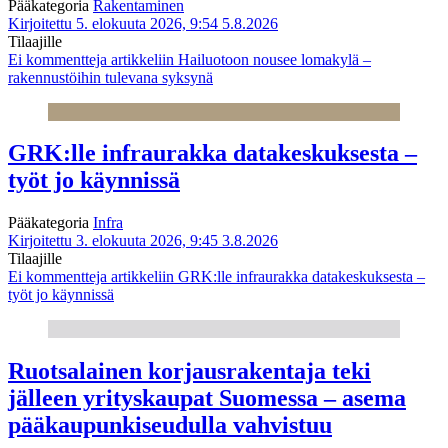
Pääkategoria
Rakentaminen
Kirjoitettu 5. elokuuta 2026, 9:54
5.8.2026
Tilaajille
Ei kommentteja
artikkeliin Hailuotoon nousee lomakylä –
rakennustöihin tulevana syksynä
GRK:lle infraurakka datakeskuksesta –
työt jo käynnissä
Pääkategoria
Infra
Kirjoitettu 3. elokuuta 2026, 9:45
3.8.2026
Tilaajille
Ei kommentteja
artikkeliin GRK:lle infraurakka datakeskuksesta –
työt jo käynnissä
Ruotsalainen korjausrakentaja teki
jälleen yrityskaupat Suomessa – asema
pääkaupunkiseudulla vahvistuu