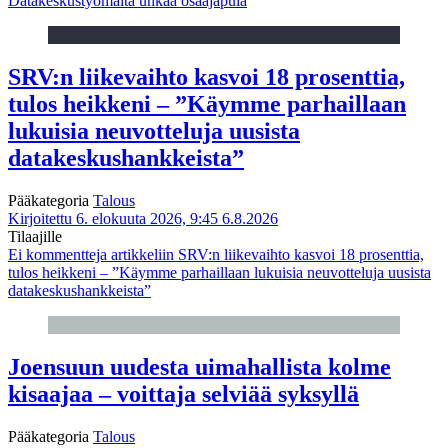
Datakeskustyömaita uhkaa osaajapula
SRV:n liikevaihto kasvoi 18 prosenttia,
tulos heikkeni – ”Käymme parhaillaan
lukuisia neuvotteluja uusista
datakeskushankkeista”
Pääkategoria
Talous
Kirjoitettu 6. elokuuta 2026, 9:45
6.8.2026
Tilaajille
Ei kommentteja
artikkeliin SRV:n liikevaihto kasvoi 18 prosenttia,
tulos heikkeni – ”Käymme parhaillaan lukuisia neuvotteluja uusista
datakeskushankkeista”
Joensuun uudesta uimahallista kolme
kisaajaa – voittaja selviää syksyllä
Pääkategoria
Talous