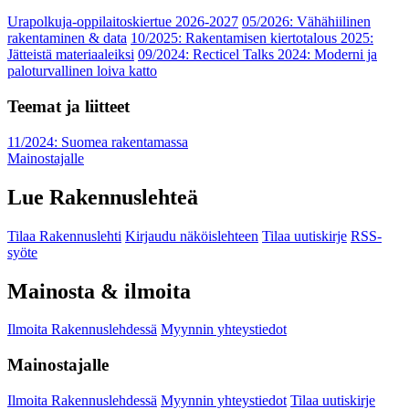
Urapolkuja-oppilaitoskiertue 2026-2027
05/2026: Vähähiilinen
rakentaminen & data
10/2025: Rakentamisen kiertotalous 2025:
Jätteistä materiaaleiksi
09/2024: Recticel Talks 2024: Moderni ja
paloturvallinen loiva katto
Teemat ja liitteet
11/2024: Suomea rakentamassa
Mainostajalle
Lue Rakennuslehteä
Tilaa Rakennuslehti
Kirjaudu näköislehteen
Tilaa uutiskirje
RSS-
syöte
Mainosta & ilmoita
Ilmoita Rakennuslehdessä
Myynnin yhteystiedot
Mainostajalle
Ilmoita Rakennuslehdessä
Myynnin yhteystiedot
Tilaa uutiskirje