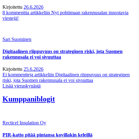
Kirjoitettu
26.6.2026
8 kommenttia
artikkeliin Nyt pohtimaan rakennusalan innostavia
viestejä!
Sari Suominen
Digitaalinen riippuvuus on strateginen riski, jota Suomen
rakennusala ei voi sivuuttaa
Kirjoitettu
25.6.2026
Ei kommentteja
artikkeliin Digitaalinen riippuvuus on strateginen
riski, jota Suomen rakennusala ei voi sivuuttaa
Lisää vieraskynästä
Kumppaniblogit
Recticel Insulation Oy
PIR-katto pitää pintansa kovillakin keleillä