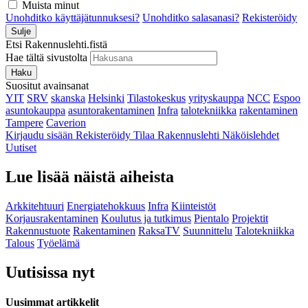
Muista minut
Unohditko käyttäjätunnuksesi?
Unohditko salasanasi?
Rekisteröidy
Sulje
Etsi Rakennuslehti.fistä
Hae tältä sivustolta
Haku
Suositut avainsanat
YIT
SRV
skanska
Helsinki
Tilastokeskus
yrityskauppa
NCC
Espoo
asuntokauppa
asuntorakentaminen
Infra
talotekniikka
rakentaminen
Tampere
Caverion
Kirjaudu sisään
Rekisteröidy
Tilaa Rakennuslehti
Näköislehdet
Uutiset
Lue lisää näistä aiheista
Arkkitehtuuri
Energiatehokkuus
Infra
Kiinteistöt
Korjausrakentaminen
Koulutus ja tutkimus
Pientalo
Projektit
Rakennustuote
Rakentaminen
RaksaTV
Suunnittelu
Talotekniikka
Talous
Työelämä
Uutisissa nyt
Uusimmat artikkelit