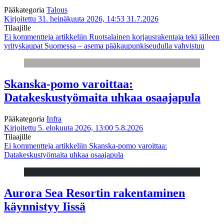
Pääkategoria
Talous
Kirjoitettu 31. heinäkuuta 2026, 14:53
31.7.2026
Tilaajille
Ei kommentteja
artikkeliin Ruotsalainen korjausrakentaja teki jälleen
yrityskaupat Suomessa – asema pääkaupunkiseudulla vahvistuu
Skanska-pomo varoittaa:
Datakeskustyömaita uhkaa osaajapula
Pääkategoria
Infra
Kirjoitettu 5. elokuuta 2026, 13:00
5.8.2026
Tilaajille
Ei kommentteja
artikkeliin Skanska-pomo varoittaa:
Datakeskustyömaita uhkaa osaajapula
Aurora Sea Resortin rakentaminen
käynnistyy Iissä