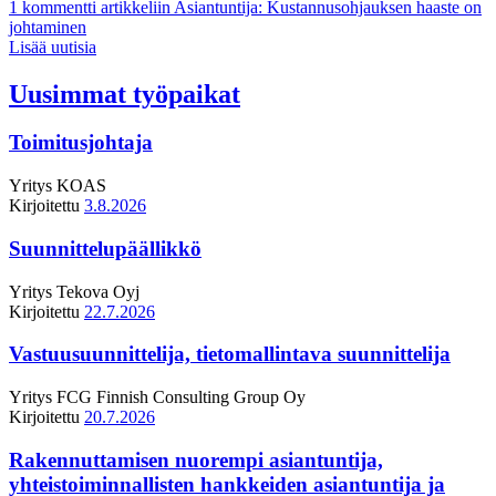
1 kommentti
artikkeliin Asiantuntija: Kustannusohjauksen haaste on
johtaminen
Lisää uutisia
Uusimmat työpaikat
Toimitusjohtaja
Yritys
KOAS
Kirjoitettu
3.8.2026
Suunnittelupäällikkö
Yritys
Tekova Oyj
Kirjoitettu
22.7.2026
Vastuusuunnittelija, tietomallintava suunnittelija
Yritys
FCG Finnish Consulting Group Oy
Kirjoitettu
20.7.2026
Rakennuttamisen nuorempi asiantuntija,
yhteistoiminnallisten hankkeiden asiantuntija ja