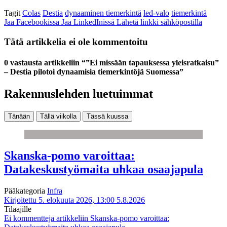
Tagit
Colas
Destia
dynaaminen tiemerkintä
led-valo
tiemerkintä
Jaa Facebookissa
Jaa LinkedInissä
Lähetä linkki sähköpostilla
Tätä artikkelia ei ole kommentoitu
0 vastausta artikkeliin “”Ei missään tapauksessa yleisratkaisu”
– Destia pilotoi dynaamisia tiemerkintöjä Suomessa”
Rakennuslehden luetuimmat
Tänään
Tällä viikolla
Tässä kuussa
Skanska-pomo varoittaa:
Datakeskustyömaita uhkaa osaajapula
Pääkategoria
Infra
Kirjoitettu 5. elokuuta 2026, 13:00
5.8.2026
Tilaajille
Ei kommentteja
artikkeliin Skanska-pomo varoittaa: