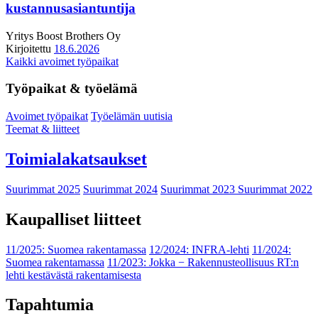
kustannusasiantuntija
Yritys
Boost Brothers Oy
Kirjoitettu
18.6.2026
Kaikki avoimet työpaikat
Työpaikat & työelämä
Avoimet työpaikat
Työelämän uutisia
Teemat & liitteet
Toimialakatsaukset
Suurimmat 2025
Suurimmat 2024
Suurimmat 2023
Suurimmat 2022
Kaupalliset liitteet
11/2025: Suomea rakentamassa
12/2024: INFRA-lehti
11/2024:
Suomea rakentamassa
11/2023: Jokka − Rakennusteollisuus RT:n
lehti kestävästä rakentamisesta
Tapahtumia