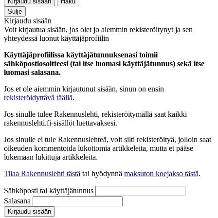
Kirjaudu sisään
Haku
Sulje
Kirjaudu sisään
Voit kirjautua sisään, jos olet jo aiemmin rekisteröitynyt ja sen
yhteydessä luonut käyttäjäprofiilin
Käyttäjäprofiilissa käyttäjätunnuksenasi toimii
sähköpostiosoitteesi (tai itse luomasi käyttäjätunnus) sekä itse
luomasi salasana.
Jos et ole aiemmin kirjautunut sisään, sinun on ensin
rekisteröidyttävä täällä
.
Jos sinulle tulee Rakennuslehti, rekisteröitymällä saat kaikki
rakennuslehti.fi-sisällöt luettavaksesi.
Jos sinulle ei tule Rakennuslehteä, voit silti rekisteröityä, jolloin saat
oikeuden kommentoida lukottomia artikkeleita, mutta et pääse
lukemaan lukittuja artikkeleita.
Tilaa Rakennuslehti tästä
tai hyödynnä
maksuton koejakso tästä
.
Sähköposti tai käyttäjätunnus
Salasana
Kirjaudu sisään