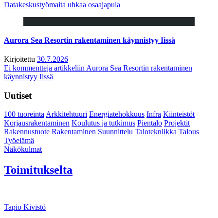
Datakeskustyömaita uhkaa osaajapula
Aurora Sea Resortin rakentaminen käynnistyy Iissä
Kirjoitettu
30.7.2026
Ei kommentteja
artikkeliin Aurora Sea Resortin rakentaminen
käynnistyy Iissä
Uutiset
100 tuoreinta
Arkkitehtuuri
Energiatehokkuus
Infra
Kiinteistöt
Korjausrakentaminen
Koulutus ja tutkimus
Pientalo
Projektit
Rakennustuote
Rakentaminen
Suunnittelu
Talotekniikka
Talous
Työelämä
Näkökulmat
Toimitukselta
Tapio Kivistö