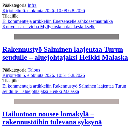
Pääkategoria
Infra
Kirjoitettu 6. elokuuta 2026, 10:08
6.8.2026
Tilaajille
Ei kommentteja
artikkeliin Enersenselle sähköasemaurakka
Kouvolasta – virtaa Myllykosken datakeskukselle
Rakennustyö Salminen laajentaa Turun
seudulle – aluejohtajaksi Heikki Malaska
Pääkategoria
Talous
Kirjoitettu 5. elokuuta 2026, 10:51
5.8.2026
Tilaajille
Ei kommentteja
artikkeliin Rakennustyö Salminen laajentaa Turun
seudulle – aluejohtajaksi Heikki Malaska
Hailuotoon nousee lomakylä –
rakennustöihin tulevana syksynä