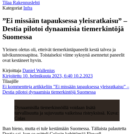
Tilaa Rakennuslehti
Kategoriat
Infra
”Ei missään tapauksessa yleisratkaisu” –
Destia pilotoi dynaamisia tiemerkintöjä
Suomessa
Yleinen oletus oli, etteivät tiemerkintäpaneelit kestä talvea ja
talvikunnossapitoa. Toistaiseksi viime syksynä asennetut paneelit
ovat kestäneet hyvin.
Kirjoittaja
Daniel Wallenius
Kirjoitettu 10. helmikuuta 2023, 6:40
10.2.2023
Tilaajille
Ei kommentteja
artikkeliin ”Ei missään tapauksessa yleisratkaisu” –
Destia pilotoi dynaamisia tiemerkintöjä Suomessa
Dynaamisilla tiemerkinnöillä voidaan lisätä
turvallisuutta ja sujuvuutta vaikeissa risteyksissä. Kuva:
Colas
Ihan hieno, mutta ei tule kestämään Suomessa. Tällaista palautetta
Destia sai, kun se esitteli Colasin kehittämää Flowell-