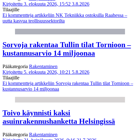
Kirjoitettu 3. elokuuta 2026, 15:52
3.8.2026
Tilaajille
Ei kommentteja
artikkeliin NK Tekniikka ostoksilla Raahessa –
uutta kasvua teollisuussektorilta
Sorvoja rakentaa Tullin tilat Tornioon –
kustannusarvio 14 miljoonaa
Pääkategoria
Rakentaminen
Kirjoitettu 5. elokuuta 2026, 10:21
5.8.2026
Tilaajille
Ei kommentteja
artikkeliin Sorvoja rakentaa Tullin tilat Tornioon –
kustannusarvio 14 miljoonaa
Toivo käynnisti kaksi
asuinrakennushanketta Helsingissä
Pääkategoria
Rakentaminen