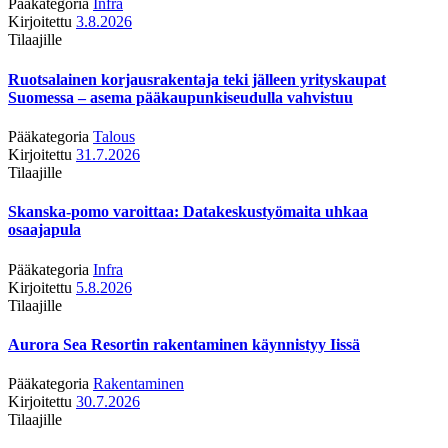
Pääkategoria
Infra
Kirjoitettu
3.8.2026
Tilaajille
Ruotsalainen korjausrakentaja teki jälleen yrityskaupat
Suomessa – asema pääkaupunkiseudulla vahvistuu
Pääkategoria
Talous
Kirjoitettu
31.7.2026
Tilaajille
Skanska-pomo varoittaa: Datakeskustyömaita uhkaa
osaajapula
Pääkategoria
Infra
Kirjoitettu
5.8.2026
Tilaajille
Aurora Sea Resortin rakentaminen käynnistyy Iissä
Pääkategoria
Rakentaminen
Kirjoitettu
30.7.2026
Tilaajille