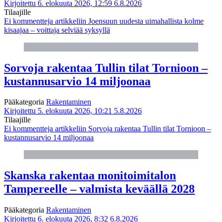
Kirjoitettu 6. elokuuta 2026, 12:59
6.8.2026
Tilaajille
Ei kommentteja
artikkeliin Joensuun uudesta uimahallista kolme
kisaajaa – voittaja selviää syksyllä
Sorvoja rakentaa Tullin tilat Tornioon –
kustannusarvio 14 miljoonaa
Pääkategoria
Rakentaminen
Kirjoitettu 5. elokuuta 2026, 10:21
5.8.2026
Tilaajille
Ei kommentteja
artikkeliin Sorvoja rakentaa Tullin tilat Tornioon –
kustannusarvio 14 miljoonaa
Skanska rakentaa monitoimitalon
Tampereelle – valmista keväällä 2028
Pääkategoria
Rakentaminen
Kirjoitettu 6. elokuuta 2026, 8:32
6.8.2026