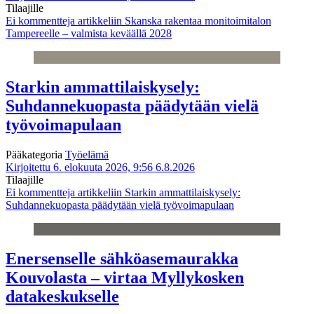
Tilaajille
Ei kommentteja
artikkeliin Skanska rakentaa monitoimitalon
Tampereelle – valmista keväällä 2028
Starkin ammattilaiskysely:
Suhdannekuopasta päädytään vielä
työvoimapulaan
Pääkategoria
Työelämä
Kirjoitettu 6. elokuuta 2026, 9:56
6.8.2026
Tilaajille
Ei kommentteja
artikkeliin Starkin ammattilaiskysely:
Suhdannekuopasta päädytään vielä työvoimapulaan
Enersenselle sähköasemaurakka
Kouvolasta – virtaa Myllykosken
datakeskukselle