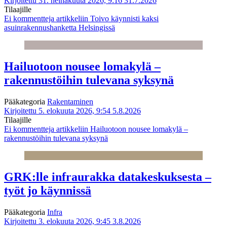
Kirjoitettu 31. heinäkuuta 2026, 9:16
31.7.2026
Tilaajille
Ei kommentteja
artikkeliin Toivo käynnisti kaksi
asuinrakennushanketta Helsingissä
Hailuotoon nousee lomakylä –
rakennustöihin tulevana syksynä
Pääkategoria
Rakentaminen
Kirjoitettu 5. elokuuta 2026, 9:54
5.8.2026
Tilaajille
Ei kommentteja
artikkeliin Hailuotoon nousee lomakylä –
rakennustöihin tulevana syksynä
GRK:lle infraurakka datakeskuksesta –
työt jo käynnissä
Pääkategoria
Infra
Kirjoitettu 3. elokuuta 2026, 9:45
3.8.2026