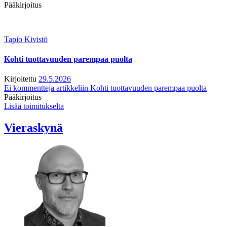
Pääkirjoitus
Tapio Kivistö
Kohti tuottavuuden parempaa puolta
Kirjoitettu
29.5.2026
Ei kommentteja
artikkeliin Kohti tuottavuuden parempaa puolta
Pääkirjoitus
Lisää toimitukselta
Vieraskynä