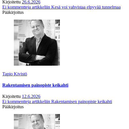
Kirjoitettu
26.6.2026
Ei kommentteja
artikkeliin Kesä voi vahvistaa elpyvää tunnelmaa
Pääkirjoitus
Tapio Kivistö
Rakentamisen painopiste keikahti
Kirjoitettu
12.6.2026
Ei kommentteja
artikkeliin Rakentamisen painopiste keikahti
Pääkirjoitus