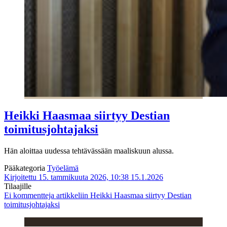
Heikki Haasmaa siirtyy Destian
toimitusjohtajaksi
Hän aloittaa uudessa tehtävässään maaliskuun alussa.
Pääkategoria
Työelämä
Kirjoitettu 15. tammikuuta 2026, 10:38
15.1.2026
Tilaajille
Ei kommentteja
artikkeliin Heikki Haasmaa siirtyy Destian
toimitusjohtajaksi