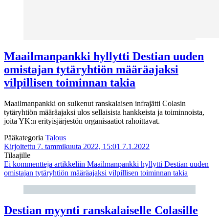
Maailmanpankki hyllytti Destian uuden
omistajan tytäryhtiön määräajaksi
vilpillisen toiminnan takia
Maailmanpankki on sulkenut ranskalaisen infrajätti Colasin
tytäryhtiön määräajaksi ulos sellaisista hankkeista ja toiminnoista,
joita YK:n erityisjärjestön organisaatiot rahoittavat.
Pääkategoria
Talous
Kirjoitettu 7. tammikuuta 2022, 15:01
7.1.2022
Tilaajille
Ei kommentteja
artikkeliin Maailmanpankki hyllytti Destian uuden
omistajan tytäryhtiön määräajaksi vilpillisen toiminnan takia
Destian myynti ranskalaiselle Colasille