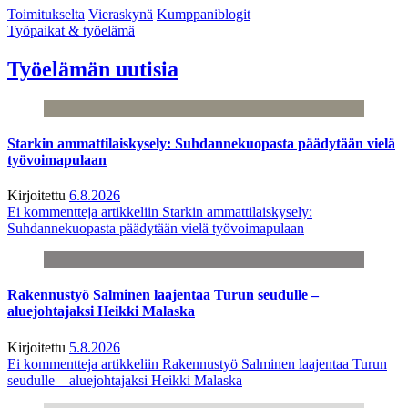
Toimitukselta
Vieraskynä
Kumppaniblogit
Työpaikat & työelämä
Työelämän uutisia
Starkin ammattilaiskysely: Suhdannekuopasta päädytään vielä
työvoimapulaan
Kirjoitettu
6.8.2026
Ei kommentteja
artikkeliin Starkin ammattilaiskysely:
Suhdannekuopasta päädytään vielä työvoimapulaan
Rakennustyö Salminen laajentaa Turun seudulle –
aluejohtajaksi Heikki Malaska
Kirjoitettu
5.8.2026
Ei kommentteja
artikkeliin Rakennustyö Salminen laajentaa Turun
seudulle – aluejohtajaksi Heikki Malaska