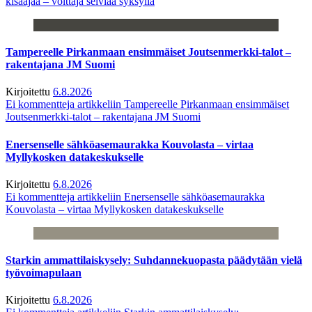
kisaajaa – voittaja selviää syksyllä
Tampereelle Pirkanmaan ensimmäiset Joutsenmerkki-talot –
rakentajana JM Suomi
Kirjoitettu
6.8.2026
Ei kommentteja
artikkeliin Tampereelle Pirkanmaan ensimmäiset
Joutsenmerkki-talot – rakentajana JM Suomi
Enersenselle sähköasemaurakka Kouvolasta – virtaa
Myllykosken datakeskukselle
Kirjoitettu
6.8.2026
Ei kommentteja
artikkeliin Enersenselle sähköasemaurakka
Kouvolasta – virtaa Myllykosken datakeskukselle
Starkin ammattilaiskysely: Suhdannekuopasta päädytään vielä
työvoimapulaan
Kirjoitettu
6.8.2026