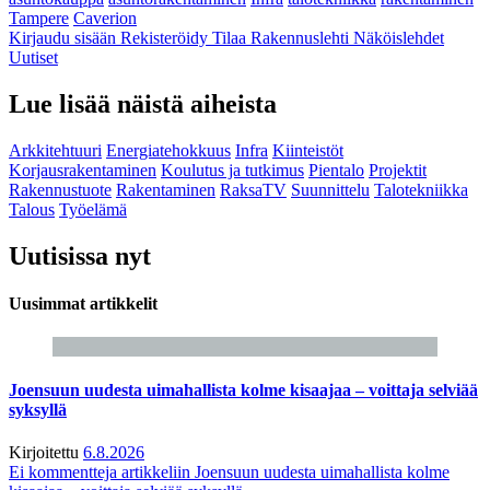
Tampere
Caverion
Kirjaudu sisään
Rekisteröidy
Tilaa Rakennuslehti
Näköislehdet
Uutiset
Lue lisää näistä aiheista
Arkkitehtuuri
Energiatehokkuus
Infra
Kiinteistöt
Korjausrakentaminen
Koulutus ja tutkimus
Pientalo
Projektit
Rakennustuote
Rakentaminen
RaksaTV
Suunnittelu
Talotekniikka
Talous
Työelämä
Uutisissa nyt
Uusimmat artikkelit
Joensuun uudesta uimahallista kolme kisaajaa – voittaja selviää
syksyllä
Kirjoitettu
6.8.2026
Ei kommentteja
artikkeliin Joensuun uudesta uimahallista kolme