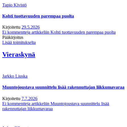
Tapio Kivistö
Kohti tuottavuuden parempaa puolta
Kirjoitettu
29.5.2026
Ei kommentteja
artikkeliin Kohti tuottavuuden parempaa puolta
Pääkirjoitus
Lisää toimitukselta
Vieraskynä
Jarkko Liuska
Muuntojoustava suunnittelu lisää rakennuttajan liikkumavaraa
Kirjoitettu
7.7.2026
Ei kommentteja
artikkeliin Muuntojoustava suunnittelu lisää
rakennuttajan liikkumavaraa