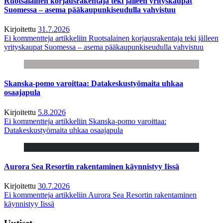
Ruotsalainen korjausrakentaja teki jälleen yrityskaupat
Suomessa – asema pääkaupunkiseudulla vahvistuu
Kirjoitettu
31.7.2026
Ei kommentteja
artikkeliin Ruotsalainen korjausrakentaja teki jälleen
yrityskaupat Suomessa – asema pääkaupunkiseudulla vahvistuu
Skanska-pomo varoittaa: Datakeskustyömaita uhkaa
osaajapula
Kirjoitettu
5.8.2026
Ei kommentteja
artikkeliin Skanska-pomo varoittaa:
Datakeskustyömaita uhkaa osaajapula
Aurora Sea Resortin rakentaminen käynnistyy Iissä
Kirjoitettu
30.7.2026
Ei kommentteja
artikkeliin Aurora Sea Resortin rakentaminen
käynnistyy Iissä