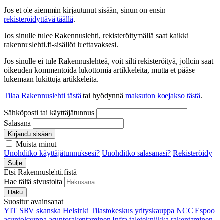
Jos et ole aiemmin kirjautunut sisään, sinun on ensin
rekisteröidyttävä täällä
.
Jos sinulle tulee Rakennuslehti, rekisteröitymällä saat kaikki
rakennuslehti.fi-sisällöt luettavaksesi.
Jos sinulle ei tule Rakennuslehteä, voit silti rekisteröityä, jolloin saat
oikeuden kommentoida lukottomia artikkeleita, mutta et pääse
lukemaan lukittuja artikkeleita.
Tilaa Rakennuslehti tästä
tai hyödynnä
maksuton koejakso tästä
.
Sähköposti tai käyttäjätunnus
Salasana
Kirjaudu sisään
Muista minut
Unohditko käyttäjätunnuksesi?
Unohditko salasanasi?
Rekisteröidy
Sulje
Etsi Rakennuslehti.fistä
Hae tältä sivustolta
Haku
Suositut avainsanat
YIT
SRV
skanska
Helsinki
Tilastokeskus
yrityskauppa
NCC
Espoo
asuntokauppa
asuntorakentaminen
Infra
talotekniikka
rakentaminen