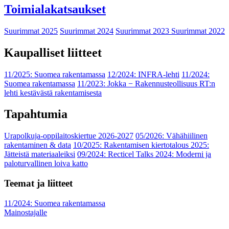
Toimialakatsaukset
Suurimmat 2025
Suurimmat 2024
Suurimmat 2023
Suurimmat 2022
Kaupalliset liitteet
11/2025: Suomea rakentamassa
12/2024: INFRA-lehti
11/2024:
Suomea rakentamassa
11/2023: Jokka − Rakennusteollisuus RT:n
lehti kestävästä rakentamisesta
Tapahtumia
Urapolkuja-oppilaitoskiertue 2026-2027
05/2026: Vähähiilinen
rakentaminen & data
10/2025: Rakentamisen kiertotalous 2025:
Jätteistä materiaaleiksi
09/2024: Recticel Talks 2024: Moderni ja
paloturvallinen loiva katto
Teemat ja liitteet
11/2024: Suomea rakentamassa
Mainostajalle