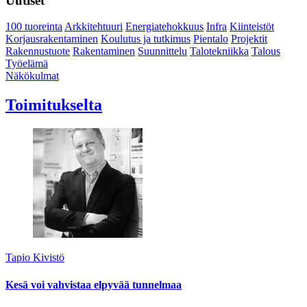
Uutiset
100 tuoreinta
Arkkitehtuuri
Energiatehokkuus
Infra
Kiinteistöt
Korjausrakentaminen
Koulutus ja tutkimus
Pientalo
Projektit
Rakennustuote
Rakentaminen
Suunnittelu
Talotekniikka
Talous
Työelämä
Näkökulmat
Toimitukselta
Tapio Kivistö
Kesä voi vahvistaa elpyvää tunnelmaa