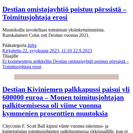
Destian omistajayhtiö poistuu pörssistä –
Toimitusjohtaja erosi
Muutoksilla tavoitellaan toiminnan yksinkertaistamista.
Ranskalainen Colas osti Destian vuonna 2021.
Pääkategoria
Infra
Kirjoitettu 22. syyskuuta 2023, 11:10
22.9.2023
Tilaajille
Ei kommentteja
artikkeliin Destian omistajayhtiö poistuu pörssistä –
Toimitusjohtaja erosi
Destian Kiviniemen palkkapussi paisui yli
600000 euroa – Monen toimitusjohtajan
palkitsemisessa oli viime vuonna
kymmenien prosenttien muutoksia
Cityconin F. Scott Ball kipusi viime vuonna rakennus- ja
kiinteistöalan toimitusjohtajien palkitsemisessa ykköspallille, kun ei