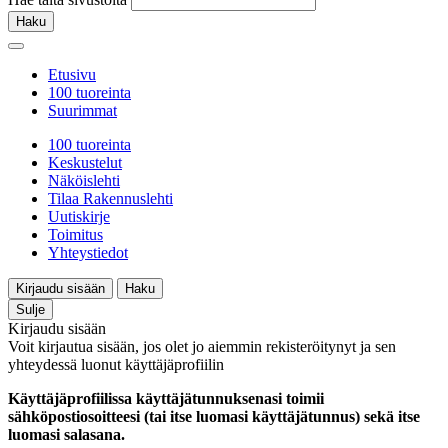
Haku
Etusivu
100 tuoreinta
Suurimmat
100 tuoreinta
Keskustelut
Näköislehti
Tilaa Rakennuslehti
Uutiskirje
Toimitus
Yhteystiedot
Kirjaudu sisään
Haku
Sulje
Kirjaudu sisään
Voit kirjautua sisään, jos olet jo aiemmin rekisteröitynyt ja sen
yhteydessä luonut käyttäjäprofiilin
Käyttäjäprofiilissa käyttäjätunnuksenasi toimii
sähköpostiosoitteesi (tai itse luomasi käyttäjätunnus) sekä itse
luomasi salasana.