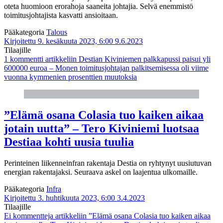
oteta huomioon erorahoja saaneita johtajia. Selvä enemmistö
toimitusjohtajista kasvatti ansioitaan.
Pääkategoria
Talous
Kirjoitettu 9. kesäkuuta 2023, 6:00
9.6.2023
Tilaajille
1 kommentti
artikkeliin Destian Kiviniemen palkkapussi paisui yli
600000 euroa – Monen toimitusjohtajan palkitsemisessa oli viime
vuonna kymmenien prosenttien muutoksia
”Elämä osana Colasia tuo kaiken aikaa
jotain uutta” – Tero Kiviniemi luotsaa
Destiaa kohti uusia tuulia
Perinteinen liikenneinfran rakentaja Destia on ryhtynyt uusiutuvan
energian rakentajaksi. Seuraava askel on laajentua ulkomaille.
Pääkategoria
Infra
Kirjoitettu 3. huhtikuuta 2023, 6:00
3.4.2023
Tilaajille
Ei kommentteja
artikkeliin ”Elämä osana Colasia tuo kaiken aikaa