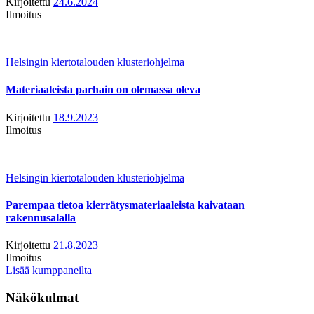
Kirjoitettu
24.6.2024
Ilmoitus
Helsingin kiertotalouden klusteriohjelma
Materiaaleista parhain on olemassa oleva
Kirjoitettu
18.9.2023
Ilmoitus
Helsingin kiertotalouden klusteriohjelma
Parempaa tietoa kierrätysmateriaaleista kaivataan
rakennusalalla
Kirjoitettu
21.8.2023
Ilmoitus
Lisää kumppaneilta
Näkökulmat