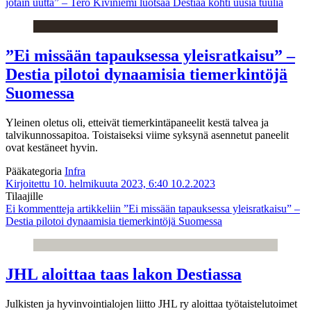
jotain uutta” – Tero Kiviniemi luotsaa Destiaa kohti uusia tuulia
”Ei missään tapauksessa yleisratkaisu” –
Destia pilotoi dynaamisia tiemerkintöjä
Suomessa
Yleinen oletus oli, etteivät tiemerkintäpaneelit kestä talvea ja
talvikunnossapitoa. Toistaiseksi viime syksynä asennetut paneelit
ovat kestäneet hyvin.
Pääkategoria
Infra
Kirjoitettu 10. helmikuuta 2023, 6:40
10.2.2023
Tilaajille
Ei kommentteja
artikkeliin ”Ei missään tapauksessa yleisratkaisu” –
Destia pilotoi dynaamisia tiemerkintöjä Suomessa
JHL aloittaa taas lakon Destiassa
Julkisten ja hyvinvointialojen liitto JHL ry aloittaa työtaistelutoimet