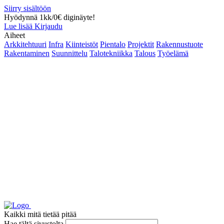
Siirry sisältöön
Hyödynnä 1kk/0€ diginäyte!
Lue lisää
Kirjaudu
Aiheet
Arkkitehtuuri
Infra
Kiinteistöt
Pientalo
Projektit
Rakennustuote
Rakentaminen
Suunnittelu
Talotekniikka
Talous
Työelämä
Kaikki mitä tietää pitää
Hae tältä sivustolta