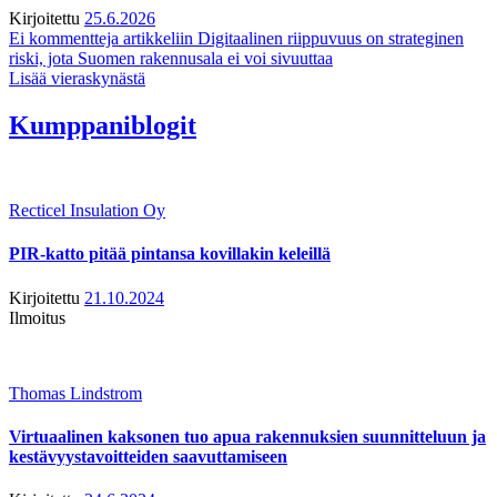
Kirjoitettu
25.6.2026
Ei kommentteja
artikkeliin Digitaalinen riippuvuus on strateginen
riski, jota Suomen rakennusala ei voi sivuuttaa
Lisää vieraskynästä
Kumppaniblogit
Recticel Insulation Oy
PIR-katto pitää pintansa kovillakin keleillä
Kirjoitettu
21.10.2024
Ilmoitus
Thomas Lindstrom
Virtuaalinen kaksonen tuo apua rakennuksien suunnitteluun ja
kestävyystavoitteiden saavuttamiseen