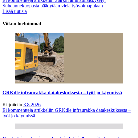
Ei kommentteja
artikkeliin Starkin ammattilaiskysely:
Suhdannekuopasta päädytään vielä työvoimapulaan
Lisää uutisia
Viikon luetuimmat
GRK:lle infraurakka datakeskuksesta – työt jo käynnissä
Kirjoitettu
3.8.2026
Ei kommentteja
artikkeliin GRK:lle infraurakka datakeskuksesta –
työt jo käynnissä