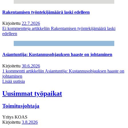
Rakentamisen työntekijämäärä laski edelleen
Kirjoitettu
22.7.2026
Ei kommentteja
artikkeliin Rakentamisen työntekijämäärä laski
edelleen
Asiantuntija: Kustannusohjauksen haaste on johtaminen
Kirjoitettu
30.6.2026
1 kommentti
artikkeliin Asiantuntija: Kustannusohjauksen haaste on
johtaminen
Lisää uutisia
Uusimmat työpaikat
Toimitusjohtaja
Yritys
KOAS
Kirjoitettu
3.8.2026