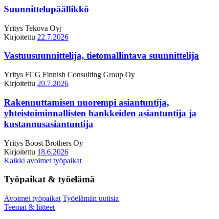
Suunnittelupäällikkö
Yritys
Tekova Oyj
Kirjoitettu
22.7.2026
Vastuusuunnittelija, tietomallintava suunnittelija
Yritys
FCG Finnish Consulting Group Oy
Kirjoitettu
20.7.2026
Rakennuttamisen nuorempi asiantuntija,
yhteistoiminnallisten hankkeiden asiantuntija ja
kustannusasiantuntija
Yritys
Boost Brothers Oy
Kirjoitettu
18.6.2026
Kaikki avoimet työpaikat
Työpaikat & työelämä
Avoimet työpaikat
Työelämän uutisia
Teemat & liitteet