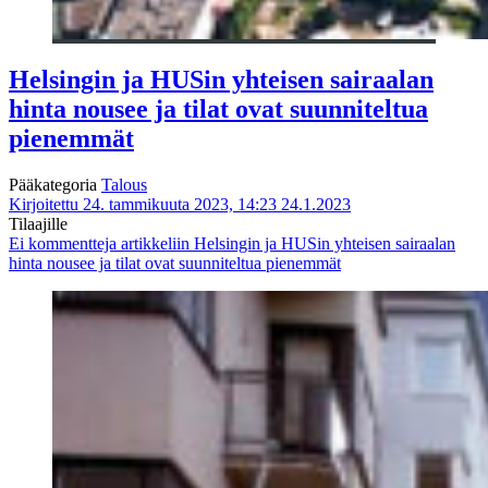
Helsingin ja HUSin yhteisen sairaalan
hinta nousee ja tilat ovat suunniteltua
pienemmät
Pääkategoria
Talous
Kirjoitettu 24. tammikuuta 2023, 14:23
24.1.2023
Tilaajille
Ei kommentteja
artikkeliin Helsingin ja HUSin yhteisen sairaalan
hinta nousee ja tilat ovat suunniteltua pienemmät