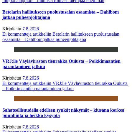
miljoonatappion – miinusta roimasti aiempaa enemmän
Betolarin hallitukseen puolustusalan osaamista – Dahlbom
jatkaa puheenjohtajana
Kirjoitettu
7.8.2026
Ei kommentteja
artikkeliin Betolarin hallitukseen puolustusalan
osaamista – Dahlbom jatkaa puheenjohtajana
VRJ:lle Väyläviraston tieurakka Oulusta – Poikkimaantien
parantaminen jatkuu
Kirjoitettu
7.8.2026
Ei kommentteja
artikkeliin VRJ:lle Väyläviraston tieurakka Oulusta
– Poikkimaantien parantaminen jatkuu
Sahateollisuudella edelleen synkät näkymät – kiusana korkea
puunhinta ja heikko kysyntä
Kirjoitettu
7.8.2026