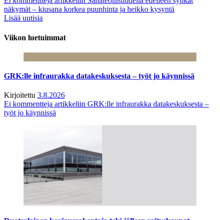
Ei kommentteja
artikkeliin Sahateollisuudella edelleen synkät
näkymät – kiusana korkea puunhinta ja heikko kysyntä
Lisää uutisia
Viikon luetuimmat
GRK:lle infraurakka datakeskuksesta – työt jo käynnissä
Kirjoitettu
3.8.2026
Ei kommentteja
artikkeliin GRK:lle infraurakka datakeskuksesta –
työt jo käynnissä