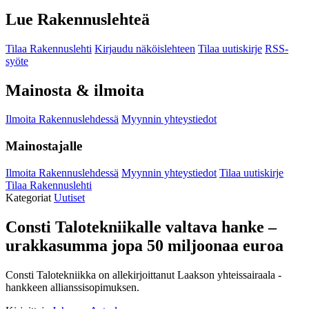
Lue Rakennuslehteä
Tilaa Rakennuslehti
Kirjaudu näköislehteen
Tilaa uutiskirje
RSS-
syöte
Mainosta & ilmoita
Ilmoita Rakennuslehdessä
Myynnin yhteystiedot
Mainostajalle
Ilmoita Rakennuslehdessä
Myynnin yhteystiedot
Tilaa uutiskirje
Tilaa Rakennuslehti
Kategoriat
Uutiset
Consti Talotekniikalle valtava hanke –
urakkasumma jopa 50 miljoonaa euroa
Consti Talotekniikka on allekirjoittanut Laakson yhteissairaala -
hankkeen allianssisopimuksen.