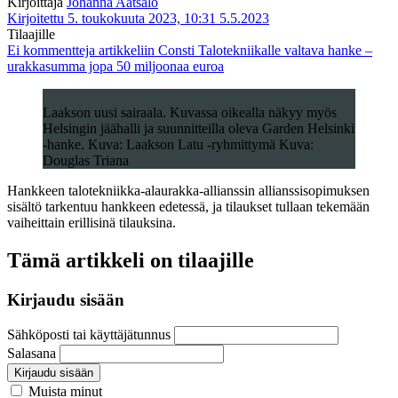
Kirjoittaja
Johanna Aatsalo
Kirjoitettu 5. toukokuuta 2023, 10:31
5.5.2023
Tilaajille
Ei kommentteja
artikkeliin Consti Talotekniikalle valtava hanke –
urakkasumma jopa 50 miljoonaa euroa
Laakson uusi sairaala. Kuvassa oikealla näkyy myös
Helsingin jäähalli ja suunnitteilla oleva Garden Helsinki
-hanke. Kuva: Laakson Latu -ryhmittymä Kuva:
Douglas Triana
Hankkeen talotekniikka-alaurakka-allianssin allianssisopimuksen
sisältö tarkentuu hankkeen edetessä, ja tilaukset tullaan tekemään
vaiheittain erillisinä tilauksina.
Tämä artikkeli on tilaajille
Kirjaudu sisään
Sähköposti tai käyttäjätunnus
Salasana
Kirjaudu sisään
Muista minut