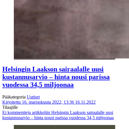
Helsingin Laakson sairaalalle uusi
kustannusarvio – hinta nousi parissa
vuodessa 34,5 miljoonaa
Pääkategoria
Uutiset
Kirjoitettu 16. marraskuuta 2022, 13:36
16.11.2022
Tilaajille
Ei kommentteja
artikkeliin Helsingin Laakson sairaalalle uusi
kustannusarvio – hinta nousi parissa vuodessa 34,5 miljoonaa