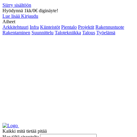
Siirry sisältöön
Hyödynnä 1kk/0€ diginäyte!
Lue lisää
Kirjaudu
Aiheet
Arkkitehtuuri
Infra
Kiinteistöt
Pientalo
Projektit
Rakennustuote
Rakentaminen
Suunnittelu
Talotekniikka
Talous
Työelämä
Kaikki mitä tietää pitää
Hae tältä sivustolta