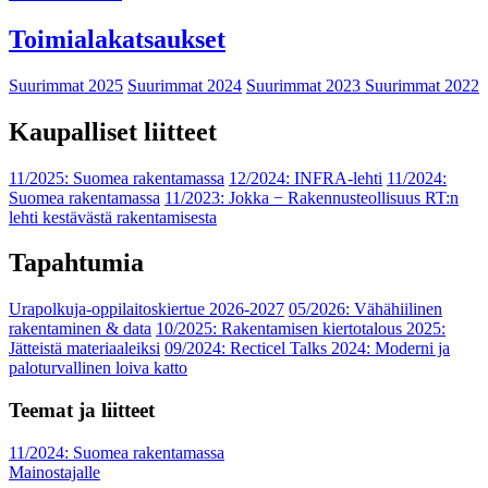
Toimialakatsaukset
Suurimmat 2025
Suurimmat 2024
Suurimmat 2023
Suurimmat 2022
Kaupalliset liitteet
11/2025: Suomea rakentamassa
12/2024: INFRA-lehti
11/2024:
Suomea rakentamassa
11/2023: Jokka − Rakennusteollisuus RT:n
lehti kestävästä rakentamisesta
Tapahtumia
Urapolkuja-oppilaitoskiertue 2026-2027
05/2026: Vähähiilinen
rakentaminen & data
10/2025: Rakentamisen kiertotalous 2025:
Jätteistä materiaaleiksi
09/2024: Recticel Talks 2024: Moderni ja
paloturvallinen loiva katto
Teemat ja liitteet
11/2024: Suomea rakentamassa
Mainostajalle