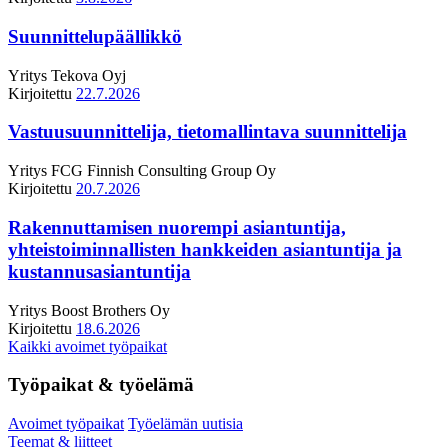
Suunnittelupäällikkö
Yritys
Tekova Oyj
Kirjoitettu
22.7.2026
Vastuusuunnittelija, tietomallintava suunnittelija
Yritys
FCG Finnish Consulting Group Oy
Kirjoitettu
20.7.2026
Rakennuttamisen nuorempi asiantuntija,
yhteistoiminnallisten hankkeiden asiantuntija ja
kustannusasiantuntija
Yritys
Boost Brothers Oy
Kirjoitettu
18.6.2026
Kaikki avoimet työpaikat
Työpaikat & työelämä
Avoimet työpaikat
Työelämän uutisia
Teemat & liitteet