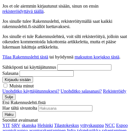
Jos et ole aiemmin kirjautunut sisään, sinun on ensin
rekisteröidyttävä täällä
.
Jos sinulle tulee Rakennuslehti, rekisteröitymällä saat kaikki
rakennuslehti.fi-sisällöt luettavaksesi.
Jos sinulle ei tule Rakennuslehteä, voit silti rekisteröityä, jolloin saat
oikeuden kommentoida lukottomia artikkeleita, mutta et pääse
lukemaan lukittuja artikkeleita.
Tilaa Rakennuslehti tästä
tai hyödynnä
maksuton koejakso tästä
.
Sähköposti tai käyttäjätunnus
Salasana
Kirjaudu sisään
Muista minut
Unohditko käyttäjätunnuksesi?
Unohditko salasanasi?
Rekisteröidy
Sulje
Etsi Rakennuslehti.fistä
Hae tältä sivustolta
Haku
Suositut avainsanat
YIT
SRV
skanska
Helsinki
Tilastokeskus
yrityskauppa
NCC
Espoo
asuntokauppa
asuntorakentaminen
Infra
talotekniikka
rakentaminen