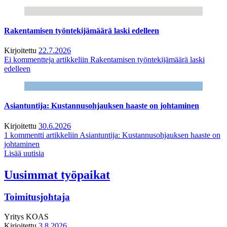
Rakentamisen työntekijämäärä laski edelleen
Kirjoitettu
22.7.2026
Ei kommentteja
artikkeliin Rakentamisen työntekijämäärä laski
edelleen
Asiantuntija: Kustannusohjauksen haaste on johtaminen
Kirjoitettu
30.6.2026
1 kommentti
artikkeliin Asiantuntija: Kustannusohjauksen haaste on
johtaminen
Lisää uutisia
Uusimmat työpaikat
Toimitusjohtaja
Yritys
KOAS
Kirjoitettu
3.8.2026