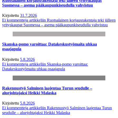
Ruotsalainen korjausrakentaja teki jälleen yrityskaupat
Suomessa – asema pääkaupunkiseudulla vahvistuu
Kirjoitettu
31.7.2026
Ei kommentteja
artikkeliin Ruotsalainen korjausrakentaja teki jälleen
yrityskaupat Suomessa – asema pääkaupunkiseudulla vahvistuu
Skanska-pomo varoittaa: Datakeskustyömaita uhkaa
osaajapula
Kirjoitettu
5.8.2026
Ei kommentteja
artikkeliin Skanska-pomo varoittaa:
Datakeskustyömaita uhkaa osaajapula
Rakennustyö Salminen laajentaa Turun seudulle –
aluejohtajaksi Heikki Malaska
Kirjoitettu
5.8.2026
Ei kommentteja
artikkeliin Rakennustyö Salminen laajentaa Turun
seudulle – aluejohtajaksi Heikki Malaska