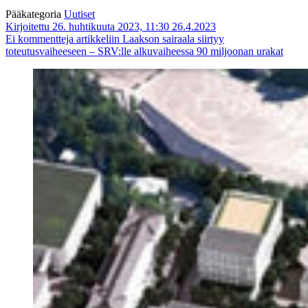
Pääkategoria
Uutiset
Kirjoitettu 26. huhtikuuta 2023, 11:30
26.4.2023
Ei kommentteja
artikkeliin Laakson sairaala siirtyy
toteutusvaiheeseen – SRV:lle alkuvaiheessa 90 miljoonan urakat