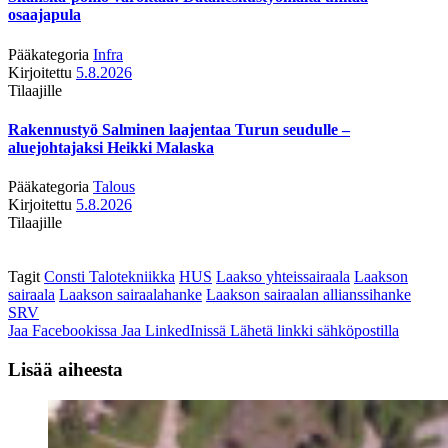
osaajapula
Pääkategoria
Infra
Kirjoitettu
5.8.2026
Tilaajille
Rakennustyö Salminen laajentaa Turun seudulle –
aluejohtajaksi Heikki Malaska
Pääkategoria
Talous
Kirjoitettu
5.8.2026
Tilaajille
Tagit
Consti Talotekniikka
HUS
Laakso yhteissairaala
Laakson
sairaala
Laakson sairaalahanke
Laakson sairaalan allianssihanke
SRV
Jaa Facebookissa
Jaa LinkedInissä
Lähetä linkki sähköpostilla
Lisää aiheesta