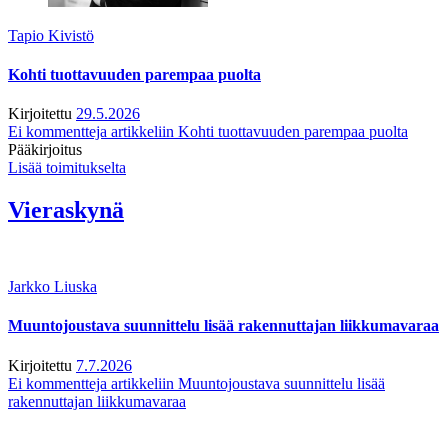
Tapio Kivistö
Kohti tuottavuuden parempaa puolta
Kirjoitettu
29.5.2026
Ei kommentteja
artikkeliin Kohti tuottavuuden parempaa puolta
Pääkirjoitus
Lisää toimitukselta
Vieraskynä
Jarkko Liuska
Muuntojoustava suunnittelu lisää rakennuttajan liikkumavaraa
Kirjoitettu
7.7.2026
Ei kommentteja
artikkeliin Muuntojoustava suunnittelu lisää
rakennuttajan liikkumavaraa