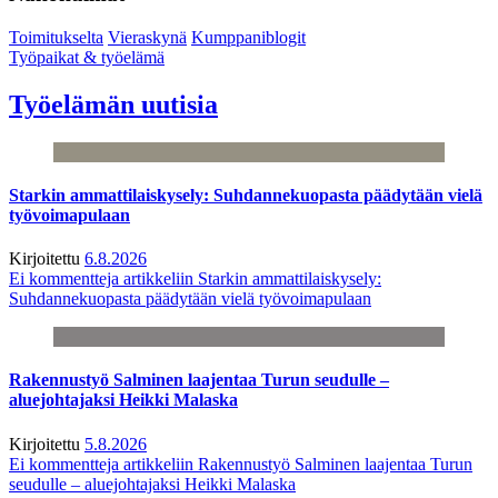
Toimitukselta
Vieraskynä
Kumppaniblogit
Työpaikat & työelämä
Työelämän uutisia
Starkin ammattilaiskysely: Suhdannekuopasta päädytään vielä
työvoimapulaan
Kirjoitettu
6.8.2026
Ei kommentteja
artikkeliin Starkin ammattilaiskysely:
Suhdannekuopasta päädytään vielä työvoimapulaan
Rakennustyö Salminen laajentaa Turun seudulle –
aluejohtajaksi Heikki Malaska
Kirjoitettu
5.8.2026
Ei kommentteja
artikkeliin Rakennustyö Salminen laajentaa Turun
seudulle – aluejohtajaksi Heikki Malaska