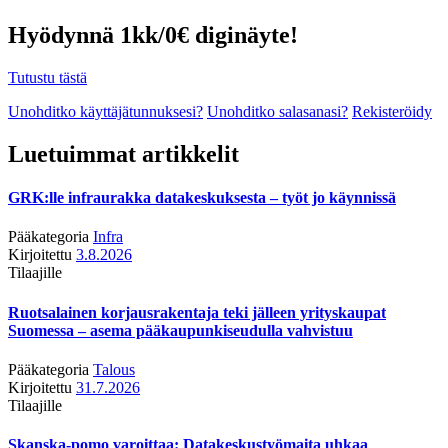
Hyödynnä 1kk/0€ diginäyte!
Tutustu tästä
Unohditko käyttäjätunnuksesi?
Unohditko salasanasi?
Rekisteröidy
Luetuimmat artikkelit
GRK:lle infraurakka datakeskuksesta – työt jo käynnissä
Pääkategoria
Infra
Kirjoitettu
3.8.2026
Tilaajille
Ruotsalainen korjausrakentaja teki jälleen yrityskaupat
Suomessa – asema pääkaupunkiseudulla vahvistuu
Pääkategoria
Talous
Kirjoitettu
31.7.2026
Tilaajille
Skanska-pomo varoittaa: Datakeskustyömaita uhkaa