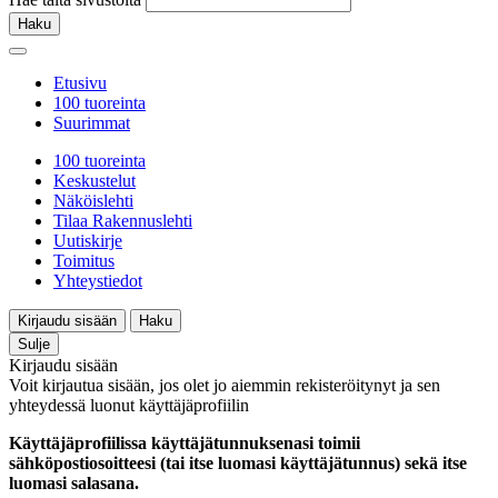
Haku
Etusivu
100 tuoreinta
Suurimmat
100 tuoreinta
Keskustelut
Näköislehti
Tilaa Rakennuslehti
Uutiskirje
Toimitus
Yhteystiedot
Kirjaudu sisään
Haku
Sulje
Kirjaudu sisään
Voit kirjautua sisään, jos olet jo aiemmin rekisteröitynyt ja sen
yhteydessä luonut käyttäjäprofiilin
Käyttäjäprofiilissa käyttäjätunnuksenasi toimii
sähköpostiosoitteesi (tai itse luomasi käyttäjätunnus) sekä itse
luomasi salasana.