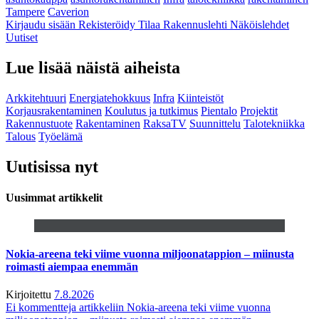
Tampere
Caverion
Kirjaudu sisään
Rekisteröidy
Tilaa Rakennuslehti
Näköislehdet
Uutiset
Lue lisää näistä aiheista
Arkkitehtuuri
Energiatehokkuus
Infra
Kiinteistöt
Korjausrakentaminen
Koulutus ja tutkimus
Pientalo
Projektit
Rakennustuote
Rakentaminen
RaksaTV
Suunnittelu
Talotekniikka
Talous
Työelämä
Uutisissa nyt
Uusimmat artikkelit
Nokia-areena teki viime vuonna miljoonatappion – miinusta
roimasti aiempaa enemmän
Kirjoitettu
7.8.2026
Ei kommentteja
artikkeliin Nokia-areena teki viime vuonna