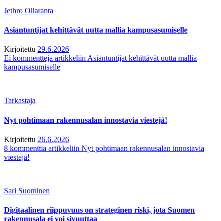
Jethro Ollaranta
Asiantuntijat kehittävät uutta mallia kampusasumiselle
Kirjoitettu
29.6.2026
Ei kommentteja
artikkeliin Asiantuntijat kehittävät uutta mallia
kampusasumiselle
Tarkastaja
Nyt pohtimaan rakennusalan innostavia viestejä!
Kirjoitettu
26.6.2026
8 kommenttia
artikkeliin Nyt pohtimaan rakennusalan innostavia
viestejä!
Sari Suominen
Digitaalinen riippuvuus on strateginen riski, jota Suomen
rakennusala ei voi sivuuttaa