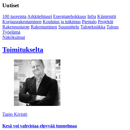
Uutiset
100 tuoreinta
Arkkitehtuuri
Energiatehokkuus
Infra
Kiinteistöt
Korjausrakentaminen
Koulutus ja tutkimus
Pientalo
Projektit
Rakennustuote
Rakentaminen
Suunnittelu
Talotekniikka
Talous
Työelämä
Näkökulmat
Toimitukselta
Tapio Kivistö
Kesä voi vahvistaa elpyvää tunnelmaa