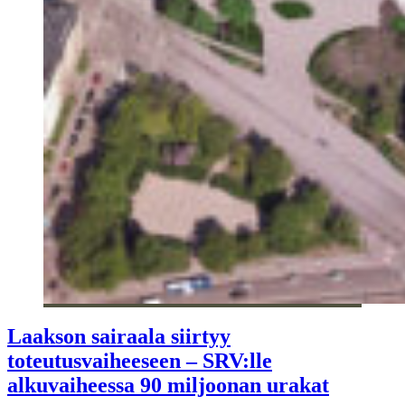
Laakson sairaala siirtyy
toteutusvaiheeseen – SRV:lle
alkuvaiheessa 90 miljoonan urakat