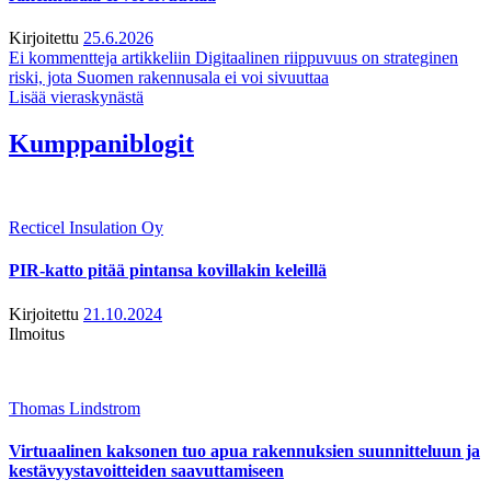
Kirjoitettu
25.6.2026
Ei kommentteja
artikkeliin Digitaalinen riippuvuus on strateginen
riski, jota Suomen rakennusala ei voi sivuuttaa
Lisää vieraskynästä
Kumppaniblogit
Recticel Insulation Oy
PIR-katto pitää pintansa kovillakin keleillä
Kirjoitettu
21.10.2024
Ilmoitus
Thomas Lindstrom
Virtuaalinen kaksonen tuo apua rakennuksien suunnitteluun ja
kestävyystavoitteiden saavuttamiseen