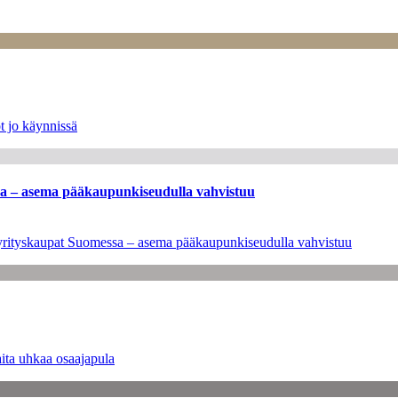
t jo käynnissä
ssa – asema pääkaupunkiseudulla vahvistuu
en yrityskaupat Suomessa – asema pääkaupunkiseudulla vahvistuu
ita uhkaa osaajapula