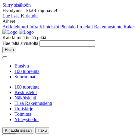
Siirry sisältöön
Hyödynnä 1kk/0€ diginäyte!
Lue lisää
Kirjaudu
Aiheet
Arkkitehtuuri
Infra
Kiinteistöt
Pientalo
Projektit
Rakennustuote
Raken
Kaikki mitä tietää pitää
Hae tältä sivustolta
Haku
Etusivu
100 tuoreinta
Suurimmat
100 tuoreinta
Keskustelut
Näköislehti
Tilaa Rakennuslehti
Uutiskirje
Toimitus
Yhteystiedot
Kirjaudu sisään
Haku