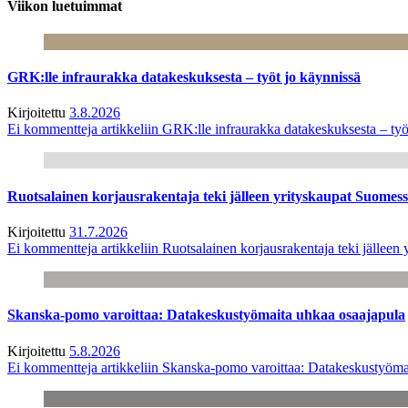
Viikon luetuimmat
GRK:lle infraurakka datakeskuksesta – työt jo käynnissä
Kirjoitettu
3.8.2026
Ei kommentteja
artikkeliin GRK:lle infraurakka datakeskuksesta – työ
Ruotsalainen korjausrakentaja teki jälleen yrityskaupat Suome
Kirjoitettu
31.7.2026
Ei kommentteja
artikkeliin Ruotsalainen korjausrakentaja teki jälle
Skanska-pomo varoittaa: Datakeskustyömaita uhkaa osaajapula
Kirjoitettu
5.8.2026
Ei kommentteja
artikkeliin Skanska-pomo varoittaa: Datakeskustyöma