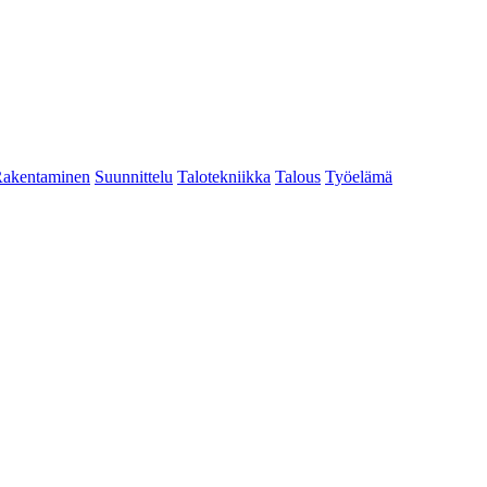
akentaminen
Suunnittelu
Talotekniikka
Talous
Työelämä