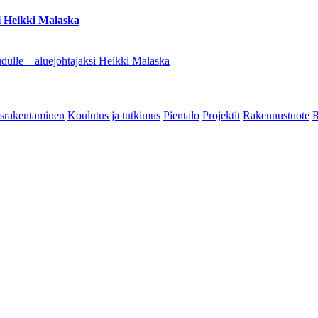
i Heikki Malaska
dulle – aluejohtajaksi Heikki Malaska
srakentaminen
Koulutus ja tutkimus
Pientalo
Projektit
Rakennustuote
R