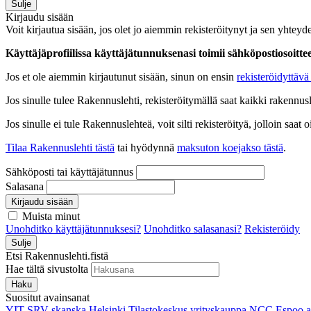
Sulje
Kirjaudu sisään
Voit kirjautua sisään, jos olet jo aiemmin rekisteröitynyt ja sen yhteyde
Käyttäjäprofiilissa käyttäjätunnuksenasi toimii sähköpostiosoittees
Jos et ole aiemmin kirjautunut sisään, sinun on ensin
rekisteröidyttävä 
Jos sinulle tulee Rakennuslehti, rekisteröitymällä saat kaikki rakennusle
Jos sinulle ei tule Rakennuslehteä, voit silti rekisteröityä, jolloin sa
Tilaa Rakennuslehti tästä
tai hyödynnä
maksuton koejakso tästä
.
Sähköposti tai käyttäjätunnus
Salasana
Kirjaudu sisään
Muista minut
Unohditko käyttäjätunnuksesi?
Unohditko salasanasi?
Rekisteröidy
Sulje
Etsi Rakennuslehti.fistä
Hae tältä sivustolta
Haku
Suositut avainsanat
YIT
SRV
skanska
Helsinki
Tilastokeskus
yrityskauppa
NCC
Espoo