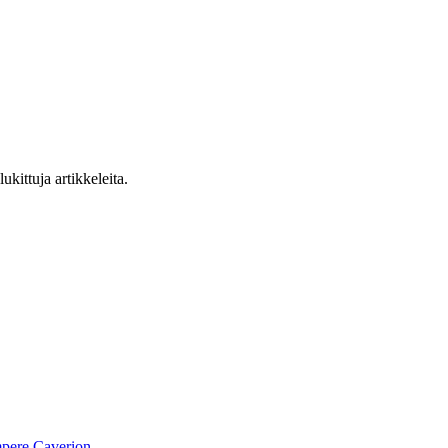
ukittuja artikkeleita.
pere
Caverion