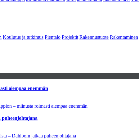
n
Koulutus ja tutkimus
Pientalo
Projektit
Rakennustuote
Rakentaminen
imasti aiempaa enemmän
tappion – miinusta roimasti aiempaa enemmän
aa puheenjohtajana
amista – Dahlbom jatkaa puheenjohtajana