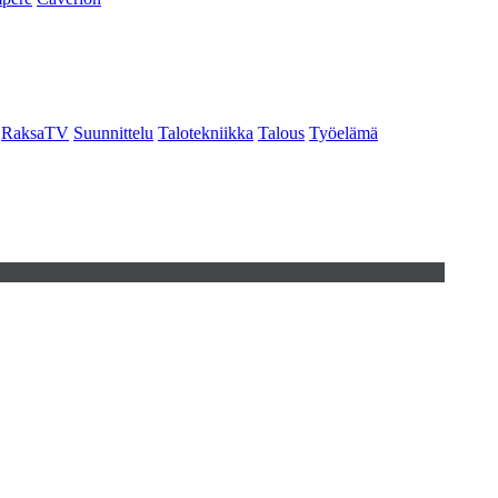
RaksaTV
Suunnittelu
Talotekniikka
Talous
Työelämä