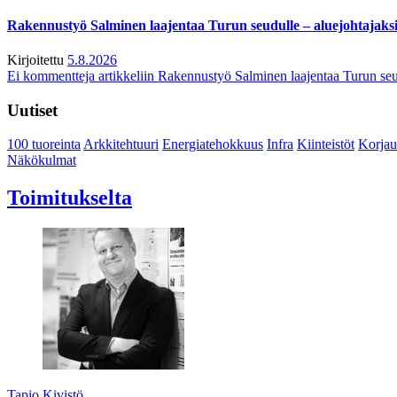
Rakennustyö Salminen laajentaa Turun seudulle – aluejohtajaks
Kirjoitettu
5.8.2026
Ei kommentteja
artikkeliin Rakennustyö Salminen laajentaa Turun seu
Uutiset
100 tuoreinta
Arkkitehtuuri
Energiatehokkuus
Infra
Kiinteistöt
Korjau
Näkökulmat
Toimitukselta
Tapio Kivistö