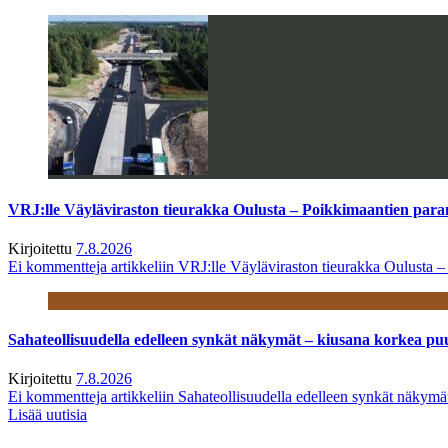
VRJ:lle Väyläviraston tieurakka Oulusta – Poikkimaantien par
Kirjoitettu
7.8.2026
Ei kommentteja
artikkeliin VRJ:lle Väyläviraston tieurakka Oulusta 
Sahateollisuudella edelleen synkät näkymät – kiusana korkea pu
Kirjoitettu
7.8.2026
Ei kommentteja
artikkeliin Sahateollisuudella edelleen synkät näkym
Lisää uutisia