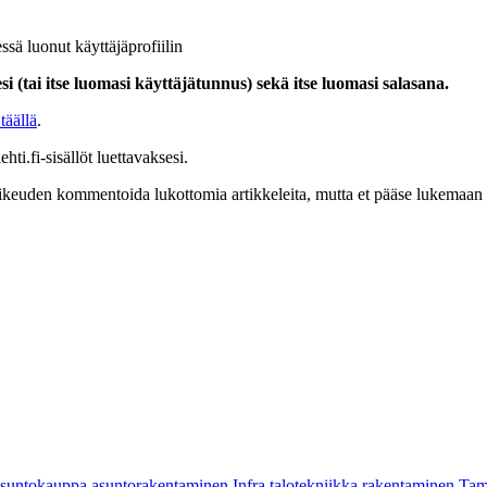
ssä luonut käyttäjäprofiilin
i (tai itse luomasi käyttäjätunnus) sekä itse luomasi salasana.
täällä
.
hti.fi-sisällöt luettavaksesi.
at oikeuden kommentoida lukottomia artikkeleita, mutta et pääse lukemaan l
asuntokauppa
asuntorakentaminen
Infra
talotekniikka
rakentaminen
Tam