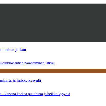
antaminen jatkuu
– Poikkimaantien parantaminen jatkuu
unhinta ja heikko kysyntä
ät – kiusana korkea puunhinta ja heikko kysyntä