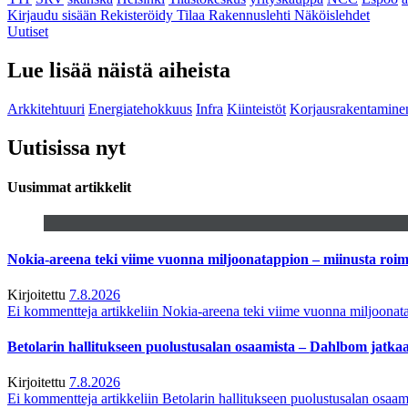
Kirjaudu sisään
Rekisteröidy
Tilaa Rakennuslehti
Näköislehdet
Uutiset
Lue lisää näistä aiheista
Arkkitehtuuri
Energiatehokkuus
Infra
Kiinteistöt
Korjausrakentamine
Uutisissa nyt
Uusimmat artikkelit
Nokia-areena teki viime vuonna miljoonatappion – miinusta ro
Kirjoitettu
7.8.2026
Ei kommentteja
artikkeliin Nokia-areena teki viime vuonna miljoona
Betolarin hallitukseen puolustusalan osaamista – Dahlbom jatk
Kirjoitettu
7.8.2026
Ei kommentteja
artikkeliin Betolarin hallitukseen puolustusalan osa