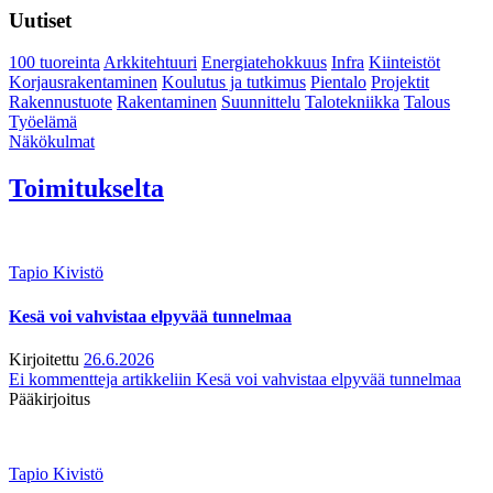
Uutiset
100 tuoreinta
Arkkitehtuuri
Energiatehokkuus
Infra
Kiinteistöt
Korjausrakentaminen
Koulutus ja tutkimus
Pientalo
Projektit
Rakennustuote
Rakentaminen
Suunnittelu
Talotekniikka
Talous
Työelämä
Näkökulmat
Toimitukselta
Tapio Kivistö
Kesä voi vahvistaa elpyvää tunnelmaa
Kirjoitettu
26.6.2026
Ei kommentteja
artikkeliin Kesä voi vahvistaa elpyvää tunnelmaa
Pääkirjoitus
Tapio Kivistö