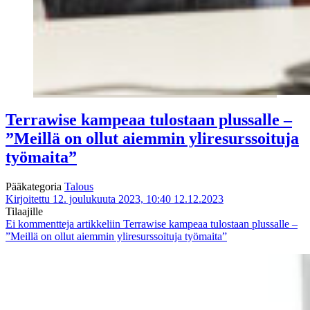
Terrawise kampeaa tulostaan plussalle –
”Meillä on ollut aiemmin yliresurssoituja
työmaita”
Pääkategoria
Talous
Kirjoitettu 12. joulukuuta 2023, 10:40
12.12.2023
Tilaajille
Ei kommentteja
artikkeliin Terrawise kampeaa tulostaan plussalle –
”Meillä on ollut aiemmin yliresurssoituja työmaita”