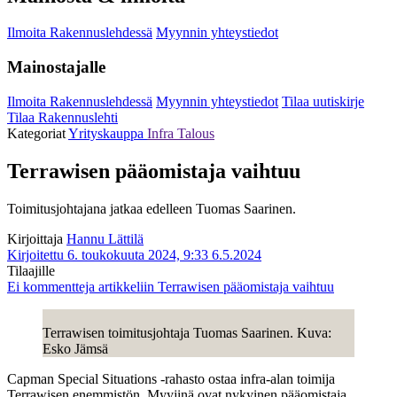
Ilmoita Rakennuslehdessä
Myynnin yhteystiedot
Mainostajalle
Ilmoita Rakennuslehdessä
Myynnin yhteystiedot
Tilaa uutiskirje
Tilaa Rakennuslehti
Kategoriat
Yrityskauppa
Infra
Talous
Terrawisen pääomistaja vaihtuu
Toimitusjohtajana jatkaa edelleen Tuomas Saarinen.
Kirjoittaja
Hannu Lättilä
Kirjoitettu 6. toukokuuta 2024, 9:33
6.5.2024
Tilaajille
Ei kommentteja
artikkeliin Terrawisen pääomistaja vaihtuu
Terrawisen toimitusjohtaja Tuomas Saarinen. Kuva:
Esko Jämsä
Capman Special Situations -rahasto ostaa infra-alan toimija
Terrawisen enemmistön. Myyjinä ovat nykyinen pääomistaja