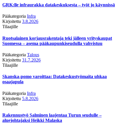
GRK:lle infraurakka datakeskuksesta – työt jo käynnissä
Pääkategoria
Infra
Kirjoitettu
3.8.2026
Tilaajille
Ruotsalainen korjausrakentaja teki jälleen yrityskaupat
Suomessa – asema pääkaupunkiseudulla vahvistuu
Pääkategoria
Talous
Kirjoitettu
31.7.2026
Tilaajille
Skanska-pomo varoittaa: Datakeskustyömaita uhkaa
osaajapula
Pääkategoria
Infra
Kirjoitettu
5.8.2026
Tilaajille
Rakennustyö Salminen laajentaa Turun seudulle –
aluejohtajaksi Heikki Malaska