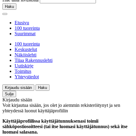
Haku
Etusivu
100 tuoreinta
Suurimmat
100 tuoreinta
Keskustelut
Näköislehti
Tilaa Rakennuslehti
Uutiskirje
Toimitus
Yhteystiedot
Kirjaudu sisään
Haku
Sulje
Kirjaudu sisään
Voit kirjautua sisään, jos olet jo aiemmin rekisteröitynyt ja sen
yhteydessä luonut käyttäjäprofiilin
Käyttäjäprofiilissa käyttäjätunnuksenasi toimii
sähköpostiosoitteesi (tai itse luomasi käyttäjätunnus) sekä itse
luomasi salasana.