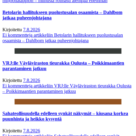
miljoonatappion – miinusta roimasti aiempaa enemmän
Betolarin hallitukseen puolustusalan osaamista – Dahlbom
jatkaa puheenjohtajana
Kirjoitettu
7.8.2026
Ei kommentteja
artikkeliin Betolarin hallitukseen puolustusalan
osaamista – Dahlbom jatkaa puheenjohtajana
VRJ:lle Väyläviraston tieurakka Oulusta – Poikkimaantien
parantaminen jatkuu
Kirjoitettu
7.8.2026
Ei kommentteja
artikkeliin VRJ:lle Väyläviraston tieurakka Oulusta
– Poikkimaantien parantaminen jatkuu
Sahateollisuudella edelleen synkät näkymät – kiusana korkea
puunhinta ja heikko kysyntä
Kirjoitettu
7.8.2026