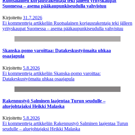
Ruotsalainen korjausrakentaja teki jälleen yrityskaupat
Suomessa – asema pääkaupunkiseudulla vahvistuu
Kirjoitettu
31.7.2026
Ei kommentteja
artikkeliin Ruotsalainen korjausrakentaja teki jälleen
yrityskaupat Suomessa – asema pääkaupunkiseudulla vahvistuu
Skanska-pomo varoittaa: Datakeskustyömaita uhkaa
osaajapula
Kirjoitettu
5.8.2026
Ei kommentteja
artikkeliin Skanska-pomo varoittaa:
Datakeskustyömaita uhkaa osaajapula
Rakennustyö Salminen laajentaa Turun seudulle –
aluejohtajaksi Heikki Malaska
Kirjoitettu
5.8.2026
Ei kommentteja
artikkeliin Rakennustyö Salminen laajentaa Turun
seudulle – aluejohtajaksi Heikki Malaska