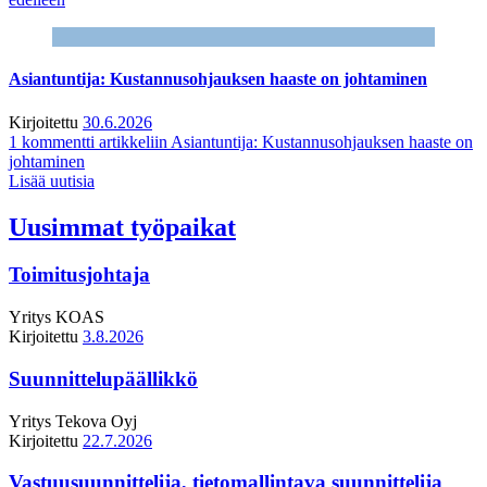
Asiantuntija: Kustannusohjauksen haaste on johtaminen
Kirjoitettu
30.6.2026
1 kommentti
artikkeliin Asiantuntija: Kustannusohjauksen haaste on
johtaminen
Lisää uutisia
Uusimmat työpaikat
Toimitusjohtaja
Yritys
KOAS
Kirjoitettu
3.8.2026
Suunnittelupäällikkö
Yritys
Tekova Oyj
Kirjoitettu
22.7.2026
Vastuusuunnittelija, tietomallintava suunnittelija