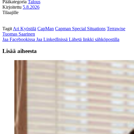
Pääkategoria
Talous
Kirjoitettu
5.8.2026
Tilaajille
Tagit
Ari Kyöstilä
CapMan
Capman Special Situations
Terrawise
Tuomas Saarinen
Jaa Facebookissa
Jaa LinkedInissä
Lähetä linkki sähköpostilla
Lisää aiheesta