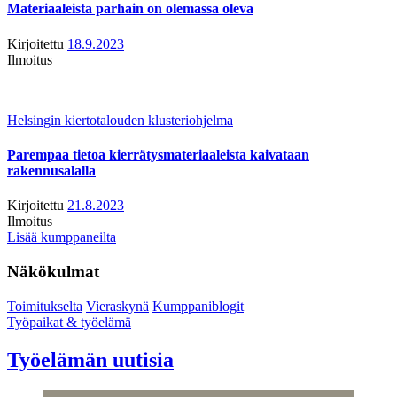
Materiaaleista parhain on olemassa oleva
Kirjoitettu
18.9.2023
Ilmoitus
Helsingin kiertotalouden klusteriohjelma
Parempaa tietoa kierrätysmateriaaleista kaivataan
rakennusalalla
Kirjoitettu
21.8.2023
Ilmoitus
Lisää kumppaneilta
Näkökulmat
Toimitukselta
Vieraskynä
Kumppaniblogit
Työpaikat & työelämä
Työelämän uutisia