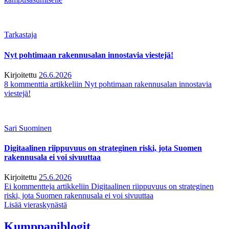
Tarkastaja
Nyt pohtimaan rakennusalan innostavia viestejä!
Kirjoitettu
26.6.2026
8 kommenttia
artikkeliin Nyt pohtimaan rakennusalan innostavia
viestejä!
Sari Suominen
Digitaalinen riippuvuus on strateginen riski, jota Suomen
rakennusala ei voi sivuuttaa
Kirjoitettu
25.6.2026
Ei kommentteja
artikkeliin Digitaalinen riippuvuus on strateginen
riski, jota Suomen rakennusala ei voi sivuuttaa
Lisää vieraskynästä
Kumppaniblogit