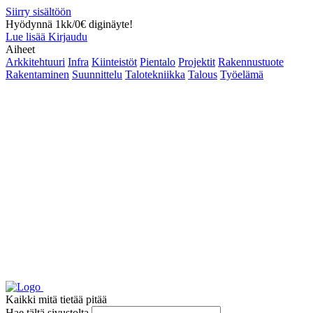
Siirry sisältöön
Hyödynnä 1kk/0€ diginäyte!
Lue lisää
Kirjaudu
Aiheet
Arkkitehtuuri
Infra
Kiinteistöt
Pientalo
Projektit
Rakennustuote
Rakentaminen
Suunnittelu
Talotekniikka
Talous
Työelämä
Kaikki mitä tietää pitää
Hae tältä sivustolta