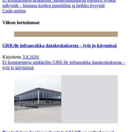
Ei kommentteja
artikkeliin Sahateollisuudella edelleen synkät
näkymät – kiusana korkea puunhinta ja heikko kysyntä
Lisää uutisia
Viikon luetuimmat
GRK:lle infraurakka datakeskuksesta – työt jo käynnissä
Kirjoitettu
3.8.2026
Ei kommentteja
artikkeliin GRK:lle infraurakka datakeskuksesta –
työt jo käynnissä