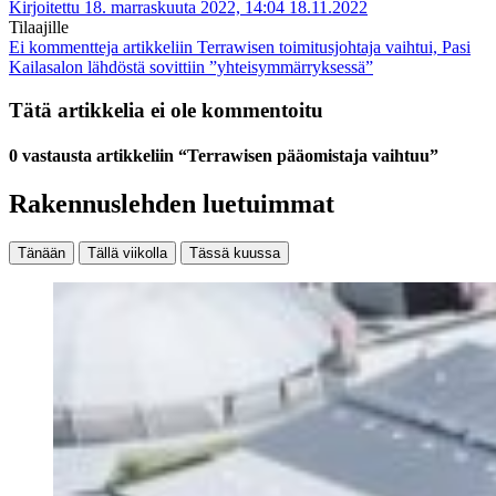
Kirjoitettu 18. marraskuuta 2022, 14:04
18.11.2022
Tilaajille
Ei kommentteja
artikkeliin Terrawisen toimitusjohtaja vaihtui, Pasi
Kailasalon lähdöstä sovittiin ”yhteisymmärryksessä”
Tätä artikkelia ei ole kommentoitu
0 vastausta artikkeliin “Terrawisen pääomistaja vaihtuu”
Rakennuslehden luetuimmat
Tänään
Tällä viikolla
Tässä kuussa