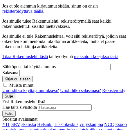
Jos et ole aiemmin kirjautunut sisään, sinun on ensin
rekisteröidyttävä täällä
.
Jos sinulle tulee Rakennuslehti, rekisteröitymällä saat kaikki
rakennuslehti.fi-sisällöt luettavaksesi.
Jos sinulle ei tule Rakennuslehteä, voit silti rekisteröityä, jolloin saat
oikeuden kommentoida lukottomia artikkeleita, mutta et pääse
lukemaan lukittuja artikkeleita.
Tilaa Rakennuslehti tästä
tai hyödynnä
maksuton koejakso tästä
.
Sähköposti tai käyttäjätunnus
Salasana
Kirjaudu sisään
Muista minut
Unohditko käyttäjätunnuksesi?
Unohditko salasanasi?
Rekisteröidy
Sulje
Etsi Rakennuslehti.fistä
Hae tältä sivustolta
Haku
Suositut avainsanat
YIT
SRV
skanska
Helsinki
Tilastokeskus
yrityskauppa
NCC
Espoo
asuntokauppa
asuntorakentaminen
Infra
talotekniikka
rakentaminen