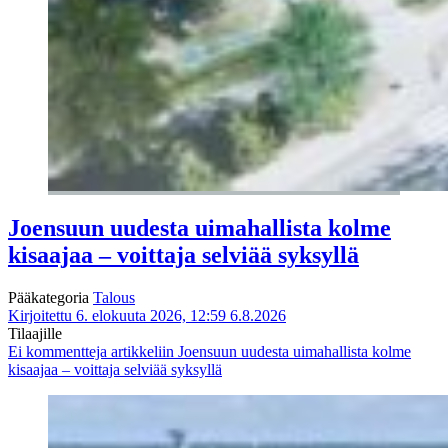
Joensuun uudesta uimahallista kolme
kisaajaa – voittaja selviää syksyllä
Pääkategoria
Talous
Kirjoitettu 6. elokuuta 2026, 12:59
6.8.2026
Tilaajille
Ei kommentteja
artikkeliin Joensuun uudesta uimahallista kolme
kisaajaa – voittaja selviää syksyllä