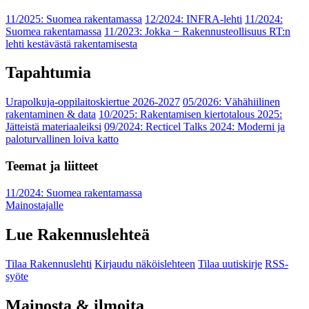
11/2025: Suomea rakentamassa
12/2024: INFRA-lehti
11/2024:
Suomea rakentamassa
11/2023: Jokka − Rakennusteollisuus RT:n
lehti kestävästä rakentamisesta
Tapahtumia
Urapolkuja-oppilaitoskiertue 2026-2027
05/2026: Vähähiilinen
rakentaminen & data
10/2025: Rakentamisen kiertotalous 2025:
Jätteistä materiaaleiksi
09/2024: Recticel Talks 2024: Moderni ja
paloturvallinen loiva katto
Teemat ja liitteet
11/2024: Suomea rakentamassa
Mainostajalle
Lue Rakennuslehteä
Tilaa Rakennuslehti
Kirjaudu näköislehteen
Tilaa uutiskirje
RSS-
syöte
Mainosta & ilmoita