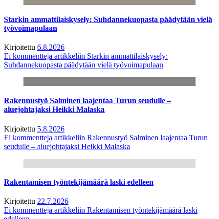
Starkin ammattilaiskysely: Suhdannekuopasta päädytään vielä
työvoimapulaan
Kirjoitettu
6.8.2026
Ei kommentteja
artikkeliin Starkin ammattilaiskysely:
Suhdannekuopasta päädytään vielä työvoimapulaan
Rakennustyö Salminen laajentaa Turun seudulle –
aluejohtajaksi Heikki Malaska
Kirjoitettu
5.8.2026
Ei kommentteja
artikkeliin Rakennustyö Salminen laajentaa Turun
seudulle – aluejohtajaksi Heikki Malaska
Rakentamisen työntekijämäärä laski edelleen
Kirjoitettu
22.7.2026
Ei kommentteja
artikkeliin Rakentamisen työntekijämäärä laski
edelleen