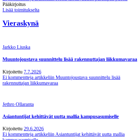
Pääkirjoitus
Lisää toimitukselta
Vieraskynä
Jarkko Liuska
Muuntojoustava suunnittelu lisää rakennuttajan liikkumavaraa
Kirjoitettu
7.7.2026
Ei kommentteja
artikkeliin Muuntojoustava suunnittelu lisää
rakennuttajan liikkumavaraa
Jethro Ollaranta
Asiantuntijat kehittävät uutta mallia kampusasumiselle
Kirjoitettu
29.6.2026
Ei kommentteja
artikkeliin Asiantuntijat kehittävät uutta mallia
kampusasumiselle