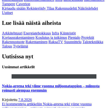
Tampere
Caverion
Kirjaudu sisään
Rekisteröidy
Tilaa Rakennuslehti
Näköislehdet
Uutiset
Lue lisää näistä aiheista
Arkkitehtuuri
Energiatehokkuus
Infra
Kiinteistöt
Korjausrakentaminen
Koulutus ja tutkimus
Pientalo
Projektit
Rakennustuote
Rakentaminen
RaksaTV
Suunnittelu
Talotekniikka
Talous
Työelämä
Uutisissa nyt
Uusimmat artikkelit
Nokia-areena teki viime vuonna miljoonatappion – miinusta
roimasti aiempaa enemmän
Kirjoitettu
7.8.2026
Ei kommentteja
artikkeliin Nokia-areena teki viime vuonna