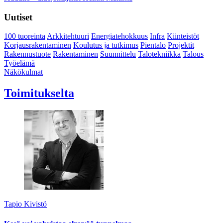
Uutiset
100 tuoreinta
Arkkitehtuuri
Energiatehokkuus
Infra
Kiinteistöt
Korjausrakentaminen
Koulutus ja tutkimus
Pientalo
Projektit
Rakennustuote
Rakentaminen
Suunnittelu
Talotekniikka
Talous
Työelämä
Näkökulmat
Toimitukselta
Tapio Kivistö