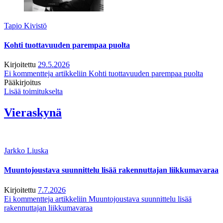
Tapio Kivistö
Kohti tuottavuuden parempaa puolta
Kirjoitettu
29.5.2026
Ei kommentteja
artikkeliin Kohti tuottavuuden parempaa puolta
Pääkirjoitus
Lisää toimitukselta
Vieraskynä
Jarkko Liuska
Muuntojoustava suunnittelu lisää rakennuttajan liikkumavaraa
Kirjoitettu
7.7.2026
Ei kommentteja
artikkeliin Muuntojoustava suunnittelu lisää
rakennuttajan liikkumavaraa