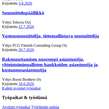
Kirjoitettu
3.8.2026
Suunnittelupäällikkö
Yritys
Tekova Oyj
Kirjoitettu
22.7.2026
Vastuusuunnittelija, tietomallintava suunnittelija
Yritys
FCG Finnish Consulting Group Oy
Kirjoitettu
20.7.2026
Rakennuttamisen nuorempi asiantuntija,
yhteistoiminnallisten hankkeiden asiantuntija ja
kustannusasiantuntija
Yritys
Boost Brothers Oy
Kirjoitettu
18.6.2026
Kaikki avoimet työpaikat
Työpaikat & työelämä
Avoimet työpaikat
Työelämän uutisia