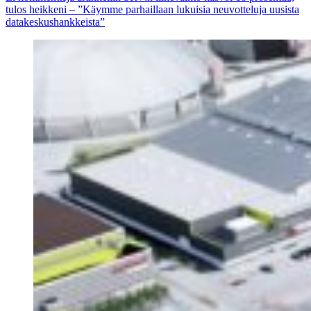
tulos heikkeni – ”Käymme parhaillaan lukuisia neuvotteluja uusista
datakeskushankkeista”