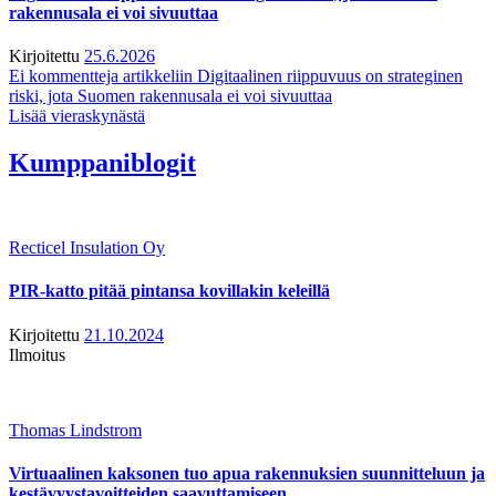
rakennusala ei voi sivuuttaa
Kirjoitettu
25.6.2026
Ei kommentteja
artikkeliin Digitaalinen riippuvuus on strateginen
riski, jota Suomen rakennusala ei voi sivuuttaa
Lisää vieraskynästä
Kumppaniblogit
Recticel Insulation Oy
PIR-katto pitää pintansa kovillakin keleillä
Kirjoitettu
21.10.2024
Ilmoitus
Thomas Lindstrom
Virtuaalinen kaksonen tuo apua rakennuksien suunnitteluun ja
kestävyystavoitteiden saavuttamiseen