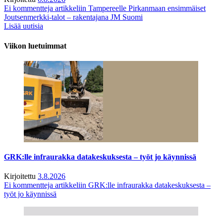
Ei kommentteja
artikkeliin Tampereelle Pirkanmaan ensimmäiset
Joutsenmerkki-talot – rakentajana JM Suomi
Lisää uutisia
Viikon luetuimmat
GRK:lle infraurakka datakeskuksesta – työt jo käynnissä
Kirjoitettu
3.8.2026
Ei kommentteja
artikkeliin GRK:lle infraurakka datakeskuksesta –
työt jo käynnissä