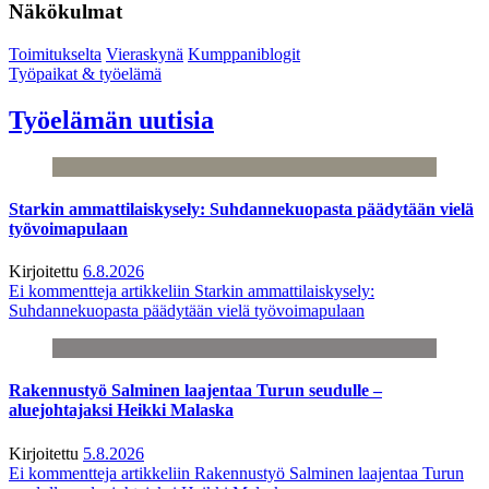
Näkökulmat
Toimitukselta
Vieraskynä
Kumppaniblogit
Työpaikat & työelämä
Työelämän uutisia
Starkin ammattilaiskysely: Suhdannekuopasta päädytään vielä
työvoimapulaan
Kirjoitettu
6.8.2026
Ei kommentteja
artikkeliin Starkin ammattilaiskysely:
Suhdannekuopasta päädytään vielä työvoimapulaan
Rakennustyö Salminen laajentaa Turun seudulle –
aluejohtajaksi Heikki Malaska
Kirjoitettu
5.8.2026
Ei kommentteja
artikkeliin Rakennustyö Salminen laajentaa Turun