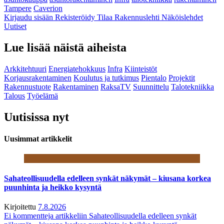
Tampere
Caverion
Kirjaudu sisään
Rekisteröidy
Tilaa Rakennuslehti
Näköislehdet
Uutiset
Lue lisää näistä aiheista
Arkkitehtuuri
Energiatehokkuus
Infra
Kiinteistöt
Korjausrakentaminen
Koulutus ja tutkimus
Pientalo
Projektit
Rakennustuote
Rakentaminen
RaksaTV
Suunnittelu
Talotekniikka
Talous
Työelämä
Uutisissa nyt
Uusimmat artikkelit
Sahateollisuudella edelleen synkät näkymät – kiusana korkea
puunhinta ja heikko kysyntä
Kirjoitettu
7.8.2026
Ei kommentteja
artikkeliin Sahateollisuudella edelleen synkät