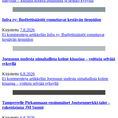
näkymät – kiusana korkea puunhinta ja heikko kysyntä
Infra ry: Budjettisäästöt romuttavat kestävän tienpidon
Kirjoitettu
7.8.2026
Ei kommentteja
artikkeliin Infra ry: Budjettisäästöt romuttavat
kestävän tienpidon
Joensuun uudesta uimahallista kolme kisaajaa – voittaja selviää
syksyllä
Kirjoitettu
6.8.2026
Ei kommentteja
artikkeliin Joensuun uudesta uimahallista kolme
kisaajaa – voittaja selviää syksyllä
Tampereelle Pirkanmaan ensimmäiset Joutsenmerkki-talot –
rakentajana JM Suomi
Kirjoitettu
6.8.2026