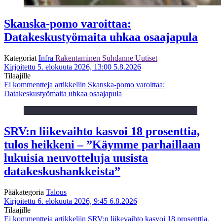
Skanska-pomo varoittaa:
Datakeskustyömaita uhkaa osaajapula
Kategoriat
Infra
Rakentaminen
Suhdanne
Uutiset
Kirjoitettu 5. elokuuta 2026, 13:00
5.8.2026
Tilaajille
Ei kommentteja
artikkeliin Skanska-pomo varoittaa:
Datakeskustyömaita uhkaa osaajapula
SRV:n liikevaihto kasvoi 18 prosenttia,
tulos heikkeni – ”Käymme parhaillaan
lukuisia neuvotteluja uusista
datakeskushankkeista”
Pääkategoria
Talous
Kirjoitettu 6. elokuuta 2026, 9:45
6.8.2026
Tilaajille
Ei kommentteja
artikkeliin SRV:n liikevaihto kasvoi 18 prosenttia,