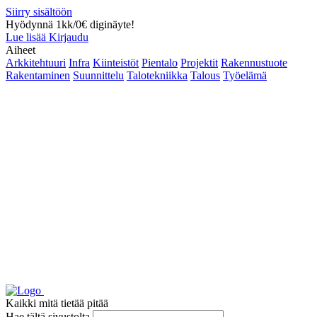
Siirry sisältöön
Hyödynnä 1kk/0€ diginäyte!
Lue lisää
Kirjaudu
Aiheet
Arkkitehtuuri
Infra
Kiinteistöt
Pientalo
Projektit
Rakennustuote
Rakentaminen
Suunnittelu
Talotekniikka
Talous
Työelämä
Kaikki mitä tietää pitää
Hae tältä sivustolta