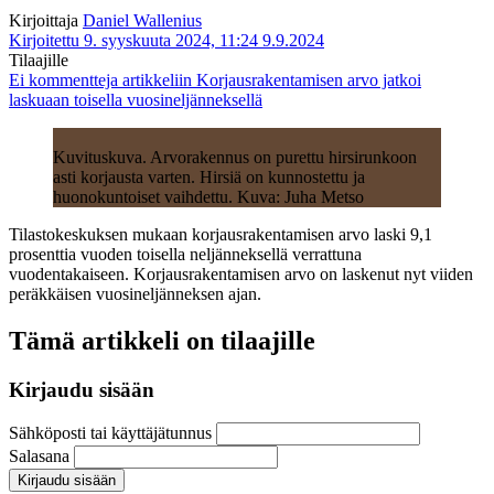
Kirjoittaja
Daniel Wallenius
Kirjoitettu 9. syyskuuta 2024, 11:24
9.9.2024
Tilaajille
Ei kommentteja
artikkeliin Korjausrakentamisen arvo jatkoi
laskuaan toisella vuosineljänneksellä
Kuvituskuva. Arvorakennus on purettu hirsirunkoon
asti korjausta varten. Hirsiä on kunnostettu ja
huonokuntoiset vaihdettu. Kuva: Juha Metso
Tilastokeskuksen mukaan korjausrakentamisen arvo laski 9,1
prosenttia vuoden toisella neljänneksellä verrattuna
vuodentakaiseen. Korjausrakentamisen arvo on laskenut nyt viiden
peräkkäisen vuosineljänneksen ajan.
Tämä artikkeli on tilaajille
Kirjaudu sisään
Sähköposti tai käyttäjätunnus
Salasana
Kirjaudu sisään