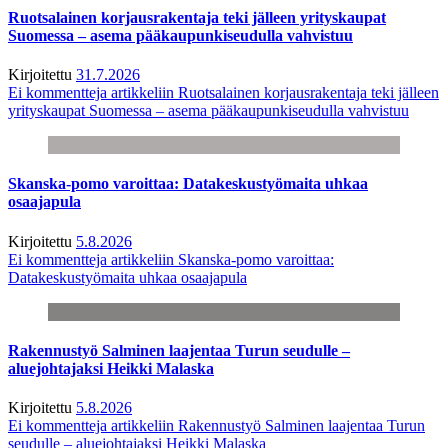
Ruotsalainen korjausrakentaja teki jälleen yrityskaupat
Suomessa – asema pääkaupunkiseudulla vahvistuu
Kirjoitettu
31.7.2026
Ei kommentteja
artikkeliin Ruotsalainen korjausrakentaja teki jälleen
yrityskaupat Suomessa – asema pääkaupunkiseudulla vahvistuu
Skanska-pomo varoittaa: Datakeskustyömaita uhkaa
osaajapula
Kirjoitettu
5.8.2026
Ei kommentteja
artikkeliin Skanska-pomo varoittaa:
Datakeskustyömaita uhkaa osaajapula
Rakennustyö Salminen laajentaa Turun seudulle –
aluejohtajaksi Heikki Malaska
Kirjoitettu
5.8.2026
Ei kommentteja
artikkeliin Rakennustyö Salminen laajentaa Turun
seudulle – aluejohtajaksi Heikki Malaska