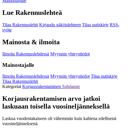
Mainostajalle
Lue Rakennuslehteä
Tilaa Rakennuslehti
Kirjaudu näköislehteen
Tilaa uutiskirje
RSS-
syöte
Mainosta & ilmoita
Ilmoita Rakennuslehdessä
Myynnin yhteystiedot
Mainostajalle
Ilmoita Rakennuslehdessä
Myynnin yhteystiedot
Tilaa uutiskirje
Tilaa Rakennuslehti
Kategoriat
Korjausrakentaminen
Suhdanne
Korjausrakentamisen arvo jatkoi
laskuaan toisella vuosineljänneksellä
Laskua vuodentakaiseen oli vähemmän kuin kahtena edellisenä
vuosineljänneksenä.