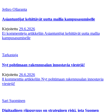
Jethro Ollaranta
Asiantuntijat kehittävät uutta mallia kampusasumiselle
Kirjoitettu
29.6.2026
Ei kommentteja
artikkeliin Asiantuntijat kehittävät uutta mallia
kampusasumiselle
Tarkastaja
Nyt pohtimaan rakennusalan innostavia viestejä!
Kirjoitettu
26.6.2026
8 kommenttia
artikkeliin Nyt pohtimaan rakennusalan innostavia
viestejä!
Sari Suominen
Digitaalinen riippuvuus on strateginen riski, jota Suomen