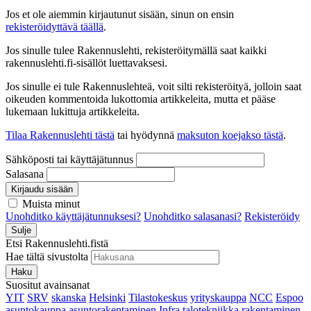
Jos et ole aiemmin kirjautunut sisään, sinun on ensin
rekisteröidyttävä täällä
.
Jos sinulle tulee Rakennuslehti, rekisteröitymällä saat kaikki
rakennuslehti.fi-sisällöt luettavaksesi.
Jos sinulle ei tule Rakennuslehteä, voit silti rekisteröityä, jolloin saat
oikeuden kommentoida lukottomia artikkeleita, mutta et pääse
lukemaan lukittuja artikkeleita.
Tilaa Rakennuslehti tästä
tai hyödynnä
maksuton koejakso tästä
.
Sähköposti tai käyttäjätunnus
Salasana
Kirjaudu sisään
Muista minut
Unohditko käyttäjätunnuksesi?
Unohditko salasanasi?
Rekisteröidy
Sulje
Etsi Rakennuslehti.fistä
Hae tältä sivustolta
Haku
Suositut avainsanat
YIT
SRV
skanska
Helsinki
Tilastokeskus
yrityskauppa
NCC
Espoo
asuntokauppa
asuntorakentaminen
Infra
talotekniikka
rakentaminen