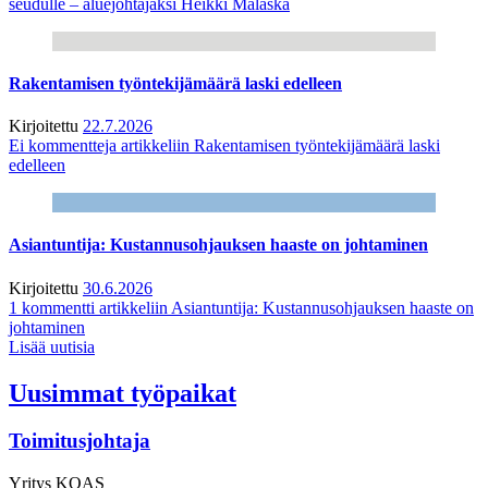
seudulle – aluejohtajaksi Heikki Malaska
Rakentamisen työntekijämäärä laski edelleen
Kirjoitettu
22.7.2026
Ei kommentteja
artikkeliin Rakentamisen työntekijämäärä laski
edelleen
Asiantuntija: Kustannusohjauksen haaste on johtaminen
Kirjoitettu
30.6.2026
1 kommentti
artikkeliin Asiantuntija: Kustannusohjauksen haaste on
johtaminen
Lisää uutisia
Uusimmat työpaikat
Toimitusjohtaja
Yritys
KOAS