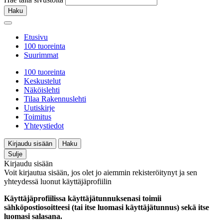
Haku
Etusivu
100 tuoreinta
Suurimmat
100 tuoreinta
Keskustelut
Näköislehti
Tilaa Rakennuslehti
Uutiskirje
Toimitus
Yhteystiedot
Kirjaudu sisään
Haku
Sulje
Kirjaudu sisään
Voit kirjautua sisään, jos olet jo aiemmin rekisteröitynyt ja sen
yhteydessä luonut käyttäjäprofiilin
Käyttäjäprofiilissa käyttäjätunnuksenasi toimii
sähköpostiosoitteesi (tai itse luomasi käyttäjätunnus) sekä itse
luomasi salasana.