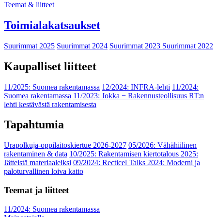
Teemat & liitteet
Toimialakatsaukset
Suurimmat 2025
Suurimmat 2024
Suurimmat 2023
Suurimmat 2022
Kaupalliset liitteet
11/2025: Suomea rakentamassa
12/2024: INFRA-lehti
11/2024:
Suomea rakentamassa
11/2023: Jokka − Rakennusteollisuus RT:n
lehti kestävästä rakentamisesta
Tapahtumia
Urapolkuja-oppilaitoskiertue 2026-2027
05/2026: Vähähiilinen
rakentaminen & data
10/2025: Rakentamisen kiertotalous 2025:
Jätteistä materiaaleiksi
09/2024: Recticel Talks 2024: Moderni ja
paloturvallinen loiva katto
Teemat ja liitteet
11/2024: Suomea rakentamassa