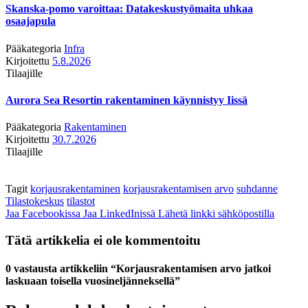
Skanska-pomo varoittaa: Datakeskustyömaita uhkaa
osaajapula
Pääkategoria
Infra
Kirjoitettu
5.8.2026
Tilaajille
Aurora Sea Resortin rakentaminen käynnistyy Iissä
Pääkategoria
Rakentaminen
Kirjoitettu
30.7.2026
Tilaajille
Tagit
korjausrakentaminen
korjausrakentamisen arvo
suhdanne
Tilastokeskus
tilastot
Jaa Facebookissa
Jaa LinkedInissä
Lähetä linkki sähköpostilla
Tätä artikkelia ei ole kommentoitu
0 vastausta artikkeliin “Korjausrakentamisen arvo jatkoi
laskuaan toisella vuosineljänneksellä”