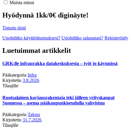
Muista minut
Hyödynnä 1kk/0€ diginäyte!
Tutustu tästä
Unohditko käyttäjätunnuksesi?
Unohditko salasanasi?
Rekisteröidy
Luetuimmat artikkelit
GRK:lle infraurakka datakeskuksesta – työt jo käynnissä
Pääkategoria
Infra
Kirjoitettu
3.8.2026
Tilaajille
Ruotsalainen korjausrakentaja teki jälleen yrityskaupat
Suomessa – asema pääkaupunkiseudulla vahvistuu
Pääkategoria
Talous
Kirjoitettu
31.7.2026
Tilaajille