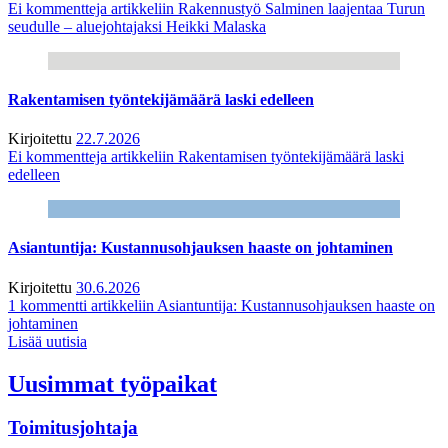
Ei kommentteja
artikkeliin Rakennustyö Salminen laajentaa Turun
seudulle – aluejohtajaksi Heikki Malaska
Rakentamisen työntekijämäärä laski edelleen
Kirjoitettu
22.7.2026
Ei kommentteja
artikkeliin Rakentamisen työntekijämäärä laski
edelleen
Asiantuntija: Kustannusohjauksen haaste on johtaminen
Kirjoitettu
30.6.2026
1 kommentti
artikkeliin Asiantuntija: Kustannusohjauksen haaste on
johtaminen
Lisää uutisia
Uusimmat työpaikat
Toimitusjohtaja