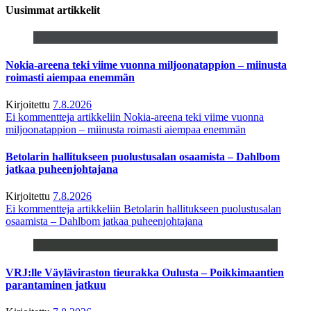
Uusimmat artikkelit
Nokia-areena teki viime vuonna miljoonatappion – miinusta
roimasti aiempaa enemmän
Kirjoitettu
7.8.2026
Ei kommentteja
artikkeliin Nokia-areena teki viime vuonna
miljoonatappion – miinusta roimasti aiempaa enemmän
Betolarin hallitukseen puolustusalan osaamista – Dahlbom
jatkaa puheenjohtajana
Kirjoitettu
7.8.2026
Ei kommentteja
artikkeliin Betolarin hallitukseen puolustusalan
osaamista – Dahlbom jatkaa puheenjohtajana
VRJ:lle Väyläviraston tieurakka Oulusta – Poikkimaantien
parantaminen jatkuu