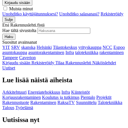
Kirjaudu sisään
Muista minut
Unohditko käyttäjätunnuksesi?
Unohditko salasanasi?
Rekisteröidy
Sulje
Etsi Rakennuslehti.fistä
Hae tältä sivustolta
Haku
Suositut avainsanat
YIT
SRV
skanska
Helsinki
Tilastokeskus
yrityskauppa
NCC
Espoo
asuntokauppa
asuntorakentaminen
Infra
talotekniikka
rakentaminen
Tampere
Caverion
Kirjaudu sisään
Rekisteröidy
Tilaa Rakennuslehti
Näköislehdet
Uutiset
Lue lisää näistä aiheista
Arkkitehtuuri
Energiatehokkuus
Infra
Kiinteistöt
Korjausrakentaminen
Koulutus ja tutkimus
Pientalo
Projektit
Rakennustuote
Rakentaminen
RaksaTV
Suunnittelu
Talotekniikka
Talous
Työelämä
Uutisissa nyt