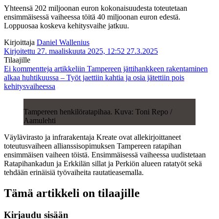
Yhteensä 202 miljoonan euron kokonaisuudesta toteutetaan
ensimmäisessä vaiheessa töitä 40 miljoonan euron edestä.
Loppuosaa koskeva kehitysvaihe jatkuu.
Kirjoittaja
Daniel Wallenius
Kirjoitettu 27. maaliskuuta 2025, 12:52
27.3.2025
Tilaajille
Ei kommentteja
artikkeliin Tampereen jättihankkeen rakentaminen
alkaa huhtikuussa – Työt jaettiin kahtia ja osia jätettiin pois
kehitysvaiheessa
Tampereen henkilöratapihaa. Kuva: Toni Repo /
Aamulehti
Väylävirasto ja infrarakentaja Kreate ovat allekirjoittaneet
toteutusvaiheen allianssisopimuksen Tampereen ratapihan
ensimmäisen vaiheen töistä. Ensimmäisessä vaiheessa uudistetaan
Ratapihankadun ja Erkkilän sillat ja Perkiön alueen ratatyöt sekä
tehdään erinäisiä työvaiheita rautatieasemalla.
Tämä artikkeli on tilaajille
Kirjaudu sisään