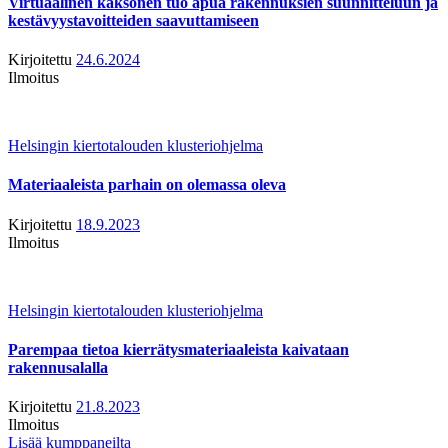
Virtuaalinen kaksonen tuo apua rakennuksien suunnitteluun ja
kestävyystavoitteiden saavuttamiseen
Kirjoitettu
24.6.2024
Ilmoitus
Helsingin kiertotalouden klusteriohjelma
Materiaaleista parhain on olemassa oleva
Kirjoitettu
18.9.2023
Ilmoitus
Helsingin kiertotalouden klusteriohjelma
Parempaa tietoa kierrätysmateriaaleista kaivataan
rakennusalalla
Kirjoitettu
21.8.2023
Ilmoitus
Lisää kumppaneilta