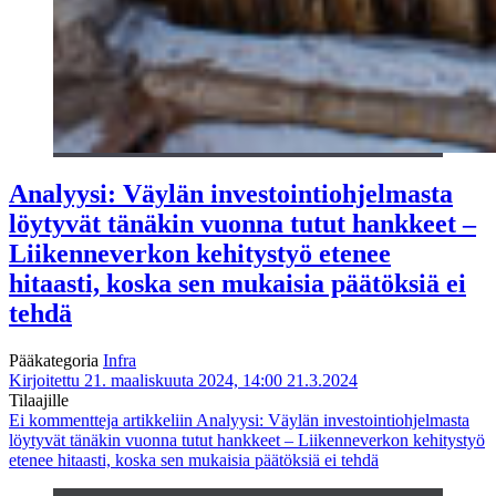
Analyysi: Väylän investointiohjelmasta
löytyvät tänäkin vuonna tutut hankkeet –
Liikenneverkon kehitystyö etenee
hitaasti, koska sen mukaisia päätöksiä ei
tehdä
Pääkategoria
Infra
Kirjoitettu 21. maaliskuuta 2024, 14:00
21.3.2024
Tilaajille
Ei kommentteja
artikkeliin Analyysi: Väylän investointiohjelmasta
löytyvät tänäkin vuonna tutut hankkeet – Liikenneverkon kehitystyö
etenee hitaasti, koska sen mukaisia päätöksiä ei tehdä