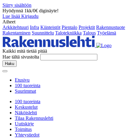
Siirry sisältöön
Hyödynnä 1kk/0€ diginäyte!
Lue lisää
Kirjaudu
Aiheet
Arkkitehtuuri
Infra
Kiinteistöt
Pientalo
Projektit
Rakennustuote
Rakentaminen
Suunnittelu
Talotekniikka
Talous
Työelämä
Kaikki mitä tietää pitää
Hae tältä sivustolta
Haku
Etusivu
100 tuoreinta
Suurimmat
100 tuoreinta
Keskustelut
Näköislehti
Tilaa Rakennuslehti
Uutiskirje
Toimitus
Yhteystiedot