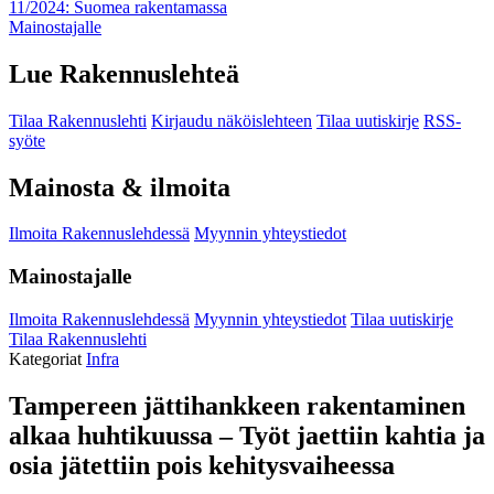
11/2024: Suomea rakentamassa
Mainostajalle
Lue Rakennuslehteä
Tilaa Rakennuslehti
Kirjaudu näköislehteen
Tilaa uutiskirje
RSS-
syöte
Mainosta & ilmoita
Ilmoita Rakennuslehdessä
Myynnin yhteystiedot
Mainostajalle
Ilmoita Rakennuslehdessä
Myynnin yhteystiedot
Tilaa uutiskirje
Tilaa Rakennuslehti
Kategoriat
Infra
Tampereen jättihankkeen rakentaminen
alkaa huhtikuussa – Työt jaettiin kahtia ja
osia jätettiin pois kehitysvaiheessa