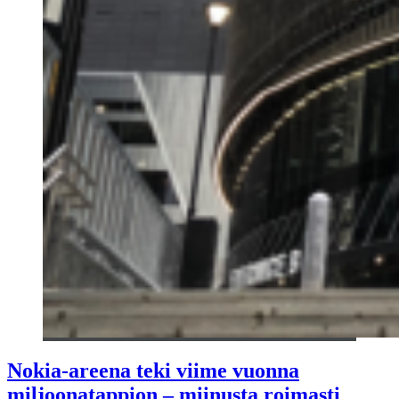
Nokia-areena teki viime vuonna
miljoonatappion – miinusta roimasti