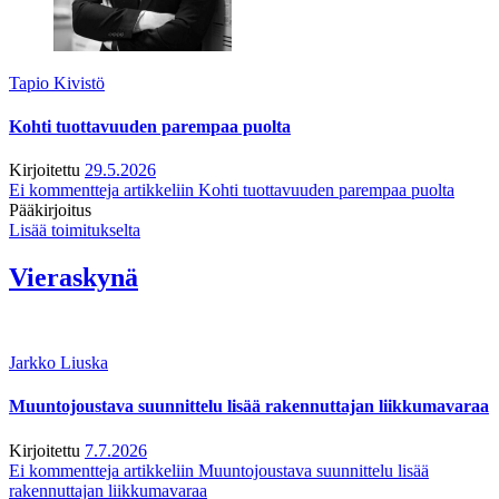
Tapio Kivistö
Kohti tuottavuuden parempaa puolta
Kirjoitettu
29.5.2026
Ei kommentteja
artikkeliin Kohti tuottavuuden parempaa puolta
Pääkirjoitus
Lisää toimitukselta
Vieraskynä
Jarkko Liuska
Muuntojoustava suunnittelu lisää rakennuttajan liikkumavaraa
Kirjoitettu
7.7.2026
Ei kommentteja
artikkeliin Muuntojoustava suunnittelu lisää
rakennuttajan liikkumavaraa