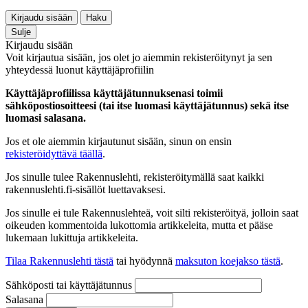
Kirjaudu sisään
Haku
Sulje
Kirjaudu sisään
Voit kirjautua sisään, jos olet jo aiemmin rekisteröitynyt ja sen
yhteydessä luonut käyttäjäprofiilin
Käyttäjäprofiilissa käyttäjätunnuksenasi toimii
sähköpostiosoitteesi (tai itse luomasi käyttäjätunnus) sekä itse
luomasi salasana.
Jos et ole aiemmin kirjautunut sisään, sinun on ensin
rekisteröidyttävä täällä
.
Jos sinulle tulee Rakennuslehti, rekisteröitymällä saat kaikki
rakennuslehti.fi-sisällöt luettavaksesi.
Jos sinulle ei tule Rakennuslehteä, voit silti rekisteröityä, jolloin saat
oikeuden kommentoida lukottomia artikkeleita, mutta et pääse
lukemaan lukittuja artikkeleita.
Tilaa Rakennuslehti tästä
tai hyödynnä
maksuton koejakso tästä
.
Sähköposti tai käyttäjätunnus
Salasana