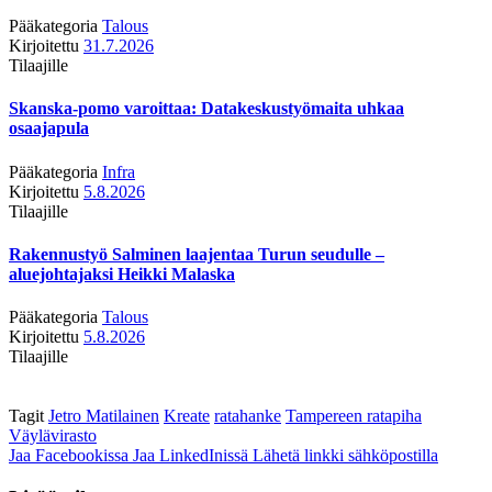
Pääkategoria
Talous
Kirjoitettu
31.7.2026
Tilaajille
Skanska-pomo varoittaa: Datakeskustyömaita uhkaa
osaajapula
Pääkategoria
Infra
Kirjoitettu
5.8.2026
Tilaajille
Rakennustyö Salminen laajentaa Turun seudulle –
aluejohtajaksi Heikki Malaska
Pääkategoria
Talous
Kirjoitettu
5.8.2026
Tilaajille
Tagit
Jetro Matilainen
Kreate
ratahanke
Tampereen ratapiha
Väylävirasto
Jaa Facebookissa
Jaa LinkedInissä
Lähetä linkki sähköpostilla