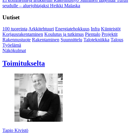
Ei kommentteja
artikkeliin Rakennustyö Salminen laajentaa Turun
seudulle – aluejohtajaksi Heikki Malaska
Uutiset
100 tuoreinta
Arkkitehtuuri
Energiatehokkuus
Infra
Kiinteistöt
Korjausrakentaminen
Koulutus ja tutkimus
Pientalo
Projektit
Rakennustuote
Rakentaminen
Suunnittelu
Talotekniikka
Talous
Työelämä
Näkökulmat
Toimitukselta
Tapio Kivistö