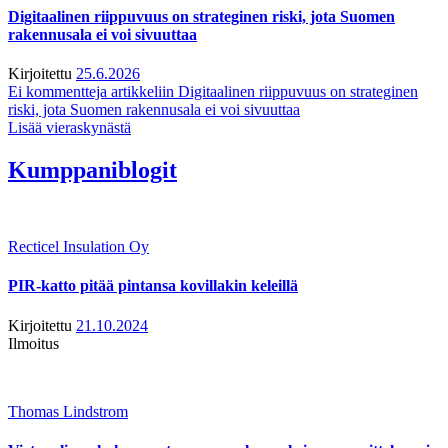
Digitaalinen riippuvuus on strateginen riski, jota Suomen
rakennusala ei voi sivuuttaa
Kirjoitettu
25.6.2026
Ei kommentteja
artikkeliin Digitaalinen riippuvuus on strateginen
riski, jota Suomen rakennusala ei voi sivuuttaa
Lisää vieraskynästä
Kumppaniblogit
Recticel Insulation Oy
PIR-katto pitää pintansa kovillakin keleillä
Kirjoitettu
21.10.2024
Ilmoitus
Thomas Lindstrom