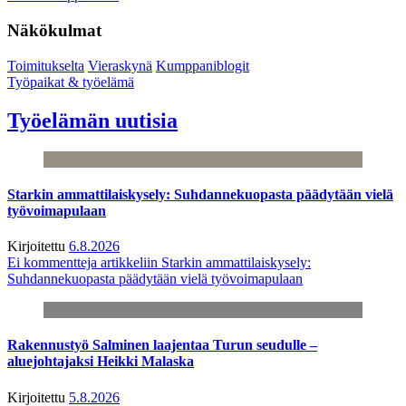
Näkökulmat
Toimitukselta
Vieraskynä
Kumppaniblogit
Työpaikat & työelämä
Työelämän uutisia
Starkin ammattilaiskysely: Suhdannekuopasta päädytään vielä
työvoimapulaan
Kirjoitettu
6.8.2026
Ei kommentteja
artikkeliin Starkin ammattilaiskysely:
Suhdannekuopasta päädytään vielä työvoimapulaan
Rakennustyö Salminen laajentaa Turun seudulle –
aluejohtajaksi Heikki Malaska
Kirjoitettu
5.8.2026