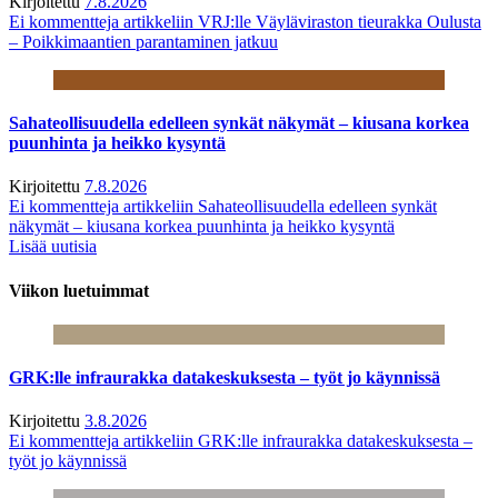
Kirjoitettu
7.8.2026
Ei kommentteja
artikkeliin VRJ:lle Väyläviraston tieurakka Oulusta
– Poikkimaantien parantaminen jatkuu
Sahateollisuudella edelleen synkät näkymät – kiusana korkea
puunhinta ja heikko kysyntä
Kirjoitettu
7.8.2026
Ei kommentteja
artikkeliin Sahateollisuudella edelleen synkät
näkymät – kiusana korkea puunhinta ja heikko kysyntä
Lisää uutisia
Viikon luetuimmat
GRK:lle infraurakka datakeskuksesta – työt jo käynnissä
Kirjoitettu
3.8.2026
Ei kommentteja
artikkeliin GRK:lle infraurakka datakeskuksesta –
työt jo käynnissä