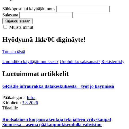
Sähköposti tai käyttäjätunnus
Salasana
Kirjaudu sisään
Muista minut
Hyödynnä 1kk/0€ diginäyte!
Tutustu tästä
Unohditko käyttäjätunnuksesi?
Unohditko salasanasi?
Rekisteröidy
Luetuimmat artikkelit
GRK:lle infraurakka datakeskuksesta – työt jo käynnissä
Pääkategoria
Infra
Kirjoitettu
3.8.2026
Tilaajille
Ruotsalainen korjausrakentaja teki jälleen yrityskaupat
Suomessa – asema pääkaupunkiseudulla vahvistuu