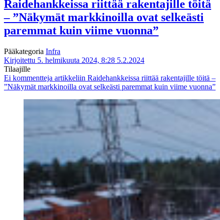
Raidehankkeissa riittää rakentajille töitä
– ”Näkymät markkinoilla ovat selkeästi
paremmat kuin viime vuonna”
Pääkategoria
Infra
Kirjoitettu 5. helmikuuta 2024, 8:28
5.2.2024
Tilaajille
Ei kommentteja
artikkeliin Raidehankkeissa riittää rakentajille töitä –
”Näkymät markkinoilla ovat selkeästi paremmat kuin viime vuonna”