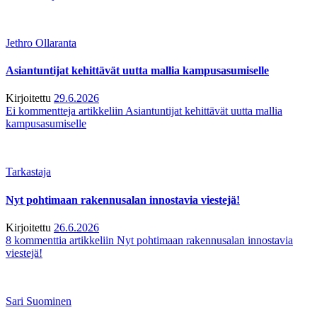
Jethro Ollaranta
Asiantuntijat kehittävät uutta mallia kampusasumiselle
Kirjoitettu
29.6.2026
Ei kommentteja
artikkeliin Asiantuntijat kehittävät uutta mallia
kampusasumiselle
Tarkastaja
Nyt pohtimaan rakennusalan innostavia viestejä!
Kirjoitettu
26.6.2026
8 kommenttia
artikkeliin Nyt pohtimaan rakennusalan innostavia
viestejä!
Sari Suominen