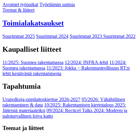
Avoimet työpaikat
Työelämän uutisia
Teemat & liitteet
Toimialakatsaukset
Suurimmat 2025
Suurimmat 2024
Suurimmat 2023
Suurimmat 2022
Kaupalliset liitteet
11/2025: Suomea rakentamassa
12/2024: INFRA-lehti
11/2024:
Suomea rakentamassa
11/2023: Jokka − Rakennusteollisuus RT:n
lehti kestävästä rakentamisesta
Tapahtumia
Urapolkuja-oppilaitoskiertue 2026-2027
05/2026: Vähähiilinen
rakentaminen & data
10/2025: Rakentamisen kiertotalous 2025:
Jätteistä materiaaleiksi
09/2024: Recticel Talks 2024: Moderni ja
paloturvallinen loiva katto
Teemat ja liitteet