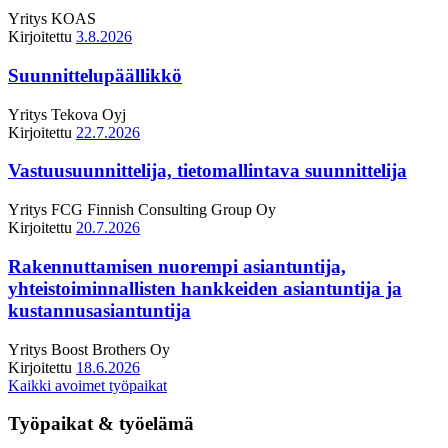
Yritys
KOAS
Kirjoitettu
3.8.2026
Suunnittelupäällikkö
Yritys
Tekova Oyj
Kirjoitettu
22.7.2026
Vastuusuunnittelija, tietomallintava suunnittelija
Yritys
FCG Finnish Consulting Group Oy
Kirjoitettu
20.7.2026
Rakennuttamisen nuorempi asiantuntija,
yhteistoiminnallisten hankkeiden asiantuntija ja
kustannusasiantuntija
Yritys
Boost Brothers Oy
Kirjoitettu
18.6.2026
Kaikki avoimet työpaikat
Työpaikat & työelämä