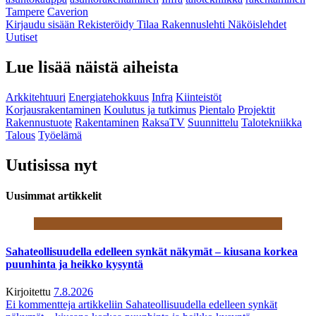
Tampere
Caverion
Kirjaudu sisään
Rekisteröidy
Tilaa Rakennuslehti
Näköislehdet
Uutiset
Lue lisää näistä aiheista
Arkkitehtuuri
Energiatehokkuus
Infra
Kiinteistöt
Korjausrakentaminen
Koulutus ja tutkimus
Pientalo
Projektit
Rakennustuote
Rakentaminen
RaksaTV
Suunnittelu
Talotekniikka
Talous
Työelämä
Uutisissa nyt
Uusimmat artikkelit
Sahateollisuudella edelleen synkät näkymät – kiusana korkea
puunhinta ja heikko kysyntä
Kirjoitettu
7.8.2026
Ei kommentteja
artikkeliin Sahateollisuudella edelleen synkät