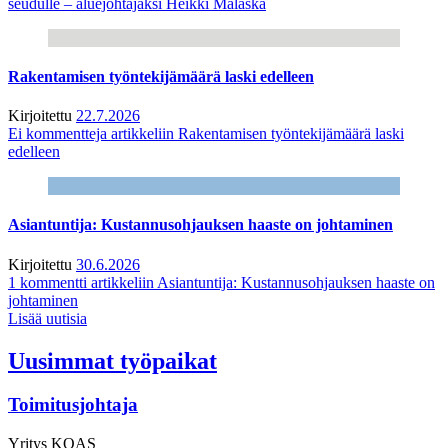
seudulle – aluejohtajaksi Heikki Malaska
Rakentamisen työntekijämäärä laski edelleen
Kirjoitettu
22.7.2026
Ei kommentteja
artikkeliin Rakentamisen työntekijämäärä laski
edelleen
Asiantuntija: Kustannusohjauksen haaste on johtaminen
Kirjoitettu
30.6.2026
1 kommentti
artikkeliin Asiantuntija: Kustannusohjauksen haaste on
johtaminen
Lisää uutisia
Uusimmat työpaikat
Toimitusjohtaja
Yritys
KOAS