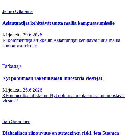
Jethro Ollaranta
Asiantuntijat kehittävät uutta mallia kampusasumiselle
Kirjoitettu
29.6.2026
Ei kommentteja
artikkeliin Asiantuntijat kehittävät uutta mallia
kampusasumiselle
Tarkastaja
Nyt pohtimaan rakennusalan innostavia viestejä!
Kirjoitettu
26.6.2026
8 kommenttia
artikkeliin Nyt pohtimaan rakennusalan innostavia
viestejä!
Sari Suominen
Digitaalinen riippuvuus on strateginen riski, jota Suomen