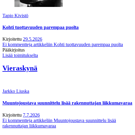
Tapio Kivistö
Kohti tuottavuuden parempaa puolta
Kirjoitettu
29.5.2026
Ei kommentteja
artikkeliin Kohti tuottavuuden parempaa puolta
Pääkirjoitus
Lisää toimitukselta
Vieraskynä
Jarkko Liuska
Muuntojoustava suunnittelu lisää rakennuttajan liikkumavaraa
Kirjoitettu
7.7.2026
Ei kommentteja
artikkeliin Muuntojoustava suunnittelu lisää
rakennuttajan liikkumavaraa