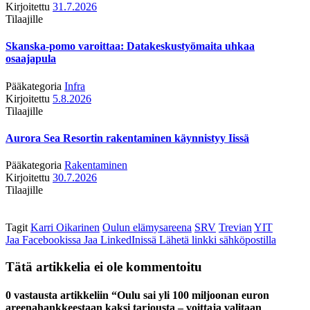
Kirjoitettu
31.7.2026
Tilaajille
Skanska-pomo varoittaa: Datakeskustyömaita uhkaa
osaajapula
Pääkategoria
Infra
Kirjoitettu
5.8.2026
Tilaajille
Aurora Sea Resortin rakentaminen käynnistyy Iissä
Pääkategoria
Rakentaminen
Kirjoitettu
30.7.2026
Tilaajille
Tagit
Karri Oikarinen
Oulun elämysareena
SRV
Trevian
YIT
Jaa Facebookissa
Jaa LinkedInissä
Lähetä linkki sähköpostilla
Tätä artikkelia ei ole kommentoitu
0 vastausta artikkeliin “Oulu sai yli 100 miljoonan euron
areenahankkeestaan kaksi tarjousta – voittaja valitaan