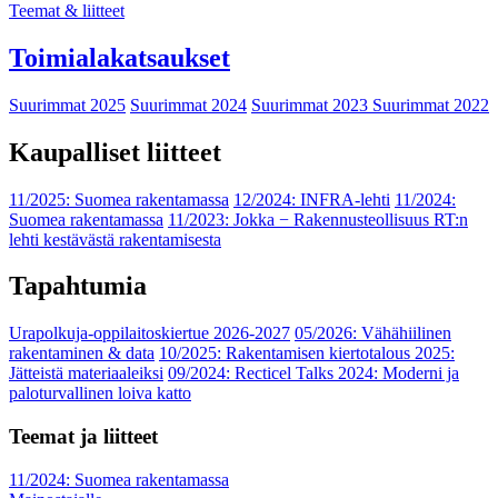
Teemat & liitteet
Toimialakatsaukset
Suurimmat 2025
Suurimmat 2024
Suurimmat 2023
Suurimmat 2022
Kaupalliset liitteet
11/2025: Suomea rakentamassa
12/2024: INFRA-lehti
11/2024:
Suomea rakentamassa
11/2023: Jokka − Rakennusteollisuus RT:n
lehti kestävästä rakentamisesta
Tapahtumia
Urapolkuja-oppilaitoskiertue 2026-2027
05/2026: Vähähiilinen
rakentaminen & data
10/2025: Rakentamisen kiertotalous 2025:
Jätteistä materiaaleiksi
09/2024: Recticel Talks 2024: Moderni ja
paloturvallinen loiva katto
Teemat ja liitteet
11/2024: Suomea rakentamassa