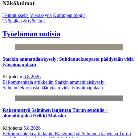
Näkökulmat
Toimitukselta
Vieraskynä
Kumppaniblogit
Työpaikat & työelämä
Työelämän uutisia
Starkin ammattilaiskysely: Suhdannekuopasta päädytään vielä
työvoimapulaan
Kirjoitettu
6.8.2026
Ei kommentteja
artikkeliin Starkin ammattilaiskysely:
Suhdannekuopasta päädytään vielä työvoimapulaan
Rakennustyö Salminen laajentaa Turun seudulle –
aluejohtajaksi Heikki Malaska
Kirjoitettu
5.8.2026
Ei kommentteja
artikkeliin Rakennustyö Salminen laajentaa Turun