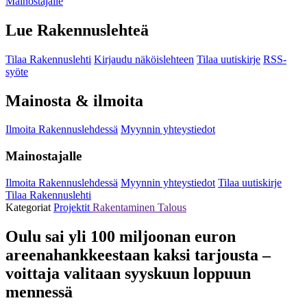
Mainostajalle
Lue Rakennuslehteä
Tilaa Rakennuslehti
Kirjaudu näköislehteen
Tilaa uutiskirje
RSS-
syöte
Mainosta & ilmoita
Ilmoita Rakennuslehdessä
Myynnin yhteystiedot
Mainostajalle
Ilmoita Rakennuslehdessä
Myynnin yhteystiedot
Tilaa uutiskirje
Tilaa Rakennuslehti
Kategoriat
Projektit
Rakentaminen
Talous
Oulu sai yli 100 miljoonan euron
areenahankkeestaan kaksi tarjousta –
voittaja valitaan syyskuun loppuun
mennessä