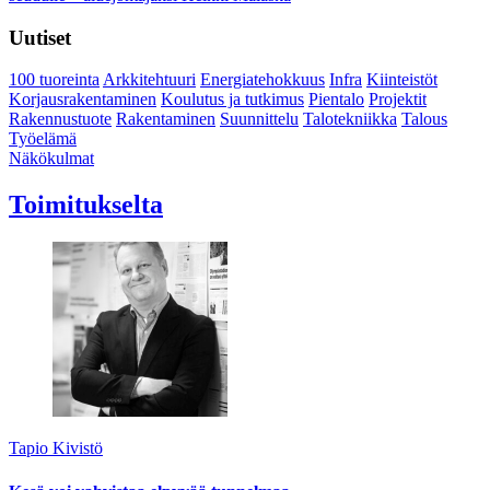
Uutiset
100 tuoreinta
Arkkitehtuuri
Energiatehokkuus
Infra
Kiinteistöt
Korjausrakentaminen
Koulutus ja tutkimus
Pientalo
Projektit
Rakennustuote
Rakentaminen
Suunnittelu
Talotekniikka
Talous
Työelämä
Näkökulmat
Toimitukselta
Tapio Kivistö