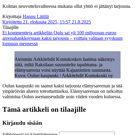
Kolmas neuvotteluvaiheessa mukana ollut yhtiö ei jättänyt tarjousta.
Kirjoittaja
Hannu Lättilä
Kirjoitettu 21. elokuuta 2025, 15:57
21.8.2025
Tilaajille
Ei kommentteja
artikkeliin Oulu sai yli 100 miljoonan euron
areenahankkeestaan kaksi tarjousta – voittaja valitaan syyskuun
loppuun mennessä
Aiemmin Arkkitehdit Kontukosken laatima näkemys
siitä, miltä Raksilaan suunniteltu tapahtuma- ja
elämysareena voisi näyttää Kajaanintien suunnasta.
Kuva: Oulun kaupunki / Arkkitehdit Kontukoski oy
Oulun kaupunki on saanut kaksi tarjousta elämysareenan ja sitä
ympäröivän alueen toteuttamiseksi. Elämysareenan on tarkoitus
valmistua Oulun asemanseudulle noin viiden vuoden kuluessa.
Tämä artikkeli on tilaajille
Kirjaudu sisään
Sähköposti tai käyttäjätunnus