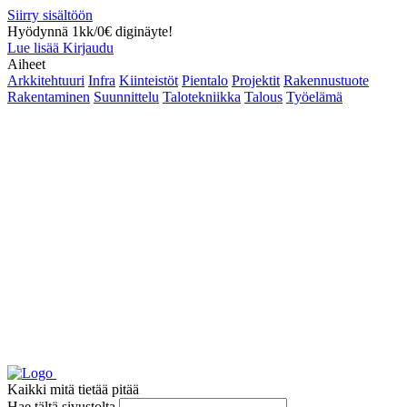
Siirry sisältöön
Hyödynnä 1kk/0€ diginäyte!
Lue lisää
Kirjaudu
Aiheet
Arkkitehtuuri
Infra
Kiinteistöt
Pientalo
Projektit
Rakennustuote
Rakentaminen
Suunnittelu
Talotekniikka
Talous
Työelämä
Kaikki mitä tietää pitää
Hae tältä sivustolta