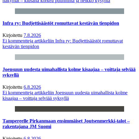
näkymät – kiusana korkea puunhinta ja heikko kysyntä
Infra ry: Budjettisäästöt romuttavat kestävän tienpidon
Kirjoitettu
7.8.2026
Ei kommentteja
artikkeliin Infra ry: Budjettisäästöt romuttavat
kestävän tienpidon
Joensuun uudesta uimahallista kolme kisaajaa – voittaja selviää
syksyllä
Kirjoitettu
6.8.2026
Ei kommentteja
artikkeliin Joensuun uudesta uimahallista kolme
kisaajaa – voittaja selviää syksyllä
Tampereelle Pirkanmaan ensimmäiset Joutsenmerkki-talot –
rakentajana JM Suomi
Kirjoitettu
6.8.2026