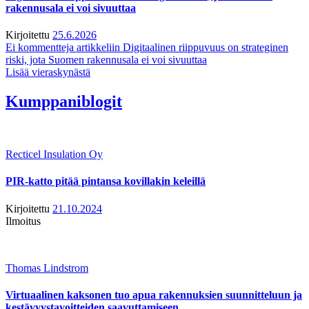
rakennusala ei voi sivuuttaa
Kirjoitettu
25.6.2026
Ei kommentteja
artikkeliin Digitaalinen riippuvuus on strateginen
riski, jota Suomen rakennusala ei voi sivuuttaa
Lisää vieraskynästä
Kumppaniblogit
Recticel Insulation Oy
PIR-katto pitää pintansa kovillakin keleillä
Kirjoitettu
21.10.2024
Ilmoitus
Thomas Lindstrom
Virtuaalinen kaksonen tuo apua rakennuksien suunnitteluun ja
kestävyystavoitteiden saavuttamiseen