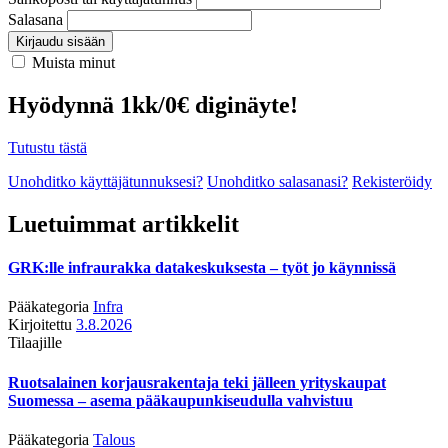
Salasana
Kirjaudu sisään
Muista minut
Hyödynnä 1kk/0€ diginäyte!
Tutustu tästä
Unohditko käyttäjätunnuksesi?
Unohditko salasanasi?
Rekisteröidy
Luetuimmat artikkelit
GRK:lle infraurakka datakeskuksesta – työt jo käynnissä
Pääkategoria
Infra
Kirjoitettu
3.8.2026
Tilaajille
Ruotsalainen korjausrakentaja teki jälleen yrityskaupat
Suomessa – asema pääkaupunkiseudulla vahvistuu
Pääkategoria
Talous