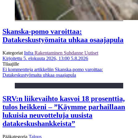
Skanska-pomo varoittaa:
Datakeskustyömaita uhkaa osaajapula
Kategoriat
Infra
Rakentaminen
Suhdanne
Uutiset
Kirjoitettu 5. elokuuta 2026, 13:00
5.8.2026
Tilaajille
Ei kommentteja
artikkeliin Skanska-pomo varoittaa:
Datakeskustyömaita uhkaa osaajapula
SRV:n liikevaihto kasvoi 18 prosenttia,
tulos heikkeni – ”Käymme parhaillaan
lukuisia neuvotteluja uusista
datakeskushankkeista”
Pääkategoria
Talous