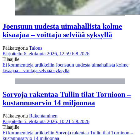
Joensuun uudesta uimahallista kolme
kisaajaa – voittaja selviää syksyllä
Pääkategoria
Talous
Kirjoitettu 6. elokuuta 2026, 12:59
6.8.2026
Tilaajille
Ei kommentteja
artikkeliin Joensuun uudesta uimahallista kolme
kisaajaa – voittaja selviää syksyllä
Sorvoja rakentaa Tullin tilat Tornioon –
kustannusarvio 14 miljoonaa
Pääkategoria
Rakentaminen
Kirjoitettu 5. elokuuta 2026, 10:21
5.8.2026
Tilaajille
Ei kommentteja
artikkeliin Sorvoja rakentaa Tullin tilat Tornioon –
kustannusarvio 14 miljoonaa