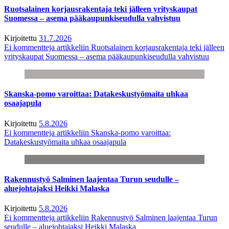
Ruotsalainen korjausrakentaja teki jälleen yrityskaupat
Suomessa – asema pääkaupunkiseudulla vahvistuu
Kirjoitettu
31.7.2026
Ei kommentteja
artikkeliin Ruotsalainen korjausrakentaja teki jälleen
yrityskaupat Suomessa – asema pääkaupunkiseudulla vahvistuu
Skanska-pomo varoittaa: Datakeskustyömaita uhkaa
osaajapula
Kirjoitettu
5.8.2026
Ei kommentteja
artikkeliin Skanska-pomo varoittaa:
Datakeskustyömaita uhkaa osaajapula
Rakennustyö Salminen laajentaa Turun seudulle –
aluejohtajaksi Heikki Malaska
Kirjoitettu
5.8.2026
Ei kommentteja
artikkeliin Rakennustyö Salminen laajentaa Turun
seudulle – aluejohtajaksi Heikki Malaska