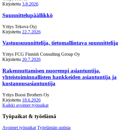
Kirjoitettu
3.8.2026
Suunnittelupäällikkö
Yritys
Tekova Oyj
Kirjoitettu
22.7.2026
Vastuusuunnittelija, tietomallintava suunnittelija
Yritys
FCG Finnish Consulting Group Oy
Kirjoitettu
20.7.2026
Rakennuttamisen nuorempi asiantuntija,
yhteistoiminnallisten hankkeiden asiantuntija ja
kustannusasiantuntija
Yritys
Boost Brothers Oy
Kirjoitettu
18.6.2026
Kaikki avoimet työpaikat
Työpaikat & työelämä
Avoimet työpaikat
Työelämän uutisia