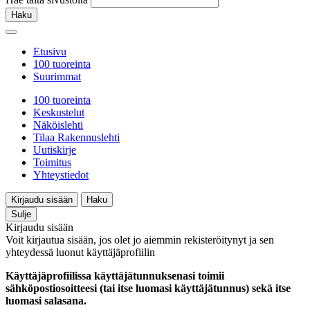
Haku
Etusivu
100 tuoreinta
Suurimmat
100 tuoreinta
Keskustelut
Näköislehti
Tilaa Rakennuslehti
Uutiskirje
Toimitus
Yhteystiedot
Kirjaudu sisään
Haku
Sulje
Kirjaudu sisään
Voit kirjautua sisään, jos olet jo aiemmin rekisteröitynyt ja sen
yhteydessä luonut käyttäjäprofiilin
Käyttäjäprofiilissa käyttäjätunnuksenasi toimii
sähköpostiosoitteesi (tai itse luomasi käyttäjätunnus) sekä itse
luomasi salasana.