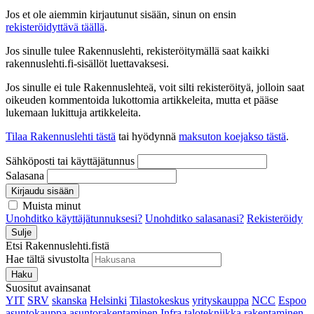
Jos et ole aiemmin kirjautunut sisään, sinun on ensin
rekisteröidyttävä täällä
.
Jos sinulle tulee Rakennuslehti, rekisteröitymällä saat kaikki
rakennuslehti.fi-sisällöt luettavaksesi.
Jos sinulle ei tule Rakennuslehteä, voit silti rekisteröityä, jolloin saat
oikeuden kommentoida lukottomia artikkeleita, mutta et pääse
lukemaan lukittuja artikkeleita.
Tilaa Rakennuslehti tästä
tai hyödynnä
maksuton koejakso tästä
.
Sähköposti tai käyttäjätunnus
Salasana
Kirjaudu sisään
Muista minut
Unohditko käyttäjätunnuksesi?
Unohditko salasanasi?
Rekisteröidy
Sulje
Etsi Rakennuslehti.fistä
Hae tältä sivustolta
Haku
Suositut avainsanat
YIT
SRV
skanska
Helsinki
Tilastokeskus
yrityskauppa
NCC
Espoo
asuntokauppa
asuntorakentaminen
Infra
talotekniikka
rakentaminen