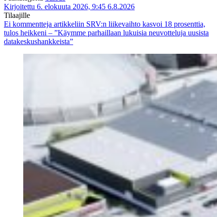
Kirjoitettu 6. elokuuta 2026, 9:45
6.8.2026
Tilaajille
Ei kommentteja
artikkeliin SRV:n liikevaihto kasvoi 18 prosenttia,
tulos heikkeni – ”Käymme parhaillaan lukuisia neuvotteluja uusista
datakeskushankkeista”