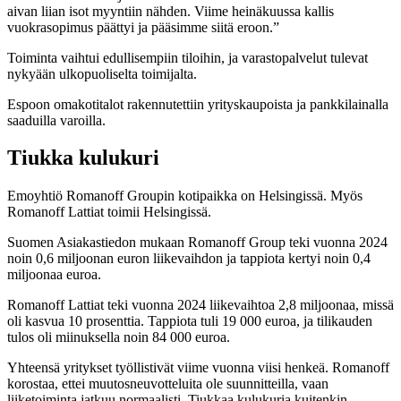
aivan liian isot myyntiin nähden. Viime heinäkuussa kallis
vuokrasopimus päättyi ja pääsimme siitä eroon.”
Toiminta vaihtui edullisempiin tiloihin, ja varastopalvelut tulevat
nykyään ulkopuoliselta toimijalta.
Espoon omakotitalot rakennutettiin yrityskaupoista ja pankkilainalla
saaduilla varoilla.
Tiukka kulukuri
Emoyhtiö Romanoff Groupin kotipaikka on Helsingissä. Myös
Romanoff Lattiat toimii Helsingissä.
Suomen Asiakastiedon mukaan Romanoff Group teki vuonna 2024
noin 0,6 miljoonan euron liikevaihdon ja tappiota kertyi noin 0,4
miljoonaa euroa.
Romanoff Lattiat teki vuonna 2024 liikevaihtoa 2,8 miljoonaa, missä
oli kasvua 10 prosenttia. Tappiota tuli 19 000 euroa, ja tilikauden
tulos oli miinuksella noin 84 000 euroa.
Yhteensä yritykset työllistivät viime vuonna viisi henkeä. Romanoff
korostaa, ettei muutosneuvotteluita ole suunnitteilla, vaan
liiketoiminta jatkuu normaalisti. Tiukkaa kulukuria kuitenkin