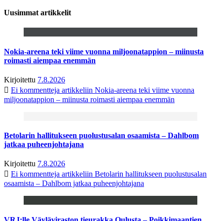
Uusimmat artikkelit
Nokia-areena teki viime vuonna miljoonatappion – miinusta
roimasti aiempaa enemmän
Kirjoitettu
7.8.2026
Ei kommentteja
artikkeliin Nokia-areena teki viime vuonna
miljoonatappion – miinusta roimasti aiempaa enemmän
Betolarin hallitukseen puolustusalan osaamista – Dahlbom
jatkaa puheenjohtajana
Kirjoitettu
7.8.2026
Ei kommentteja
artikkeliin Betolarin hallitukseen puolustusalan
osaamista – Dahlbom jatkaa puheenjohtajana
VRJ:lle Väyläviraston tieurakka Oulusta – Poikkimaantien