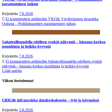
parantaminen jatkuu
Kirjoitettu
7.8.2026
Ei kommentteja
artikkeliin VRJ:lle Väyläviraston tieurakka
Oulusta – Poikkimaantien parantaminen jatkuu
Sahateollisuudella edelleen synkät näkymät – kiusana korkea
puunhinta ja heikko kysyntä
Kirjoitettu
7.8.2026
Ei kommentteja
artikkeliin Sahateollisuudella edelleen synkät
näkymät – kiusana korkea puunhinta ja heikko kysyntä
Lisää uutisia
Viikon luetuimmat
GRK:lle infraurakka datakeskuksesta – työt jo käynnissä
Kirjoitettu
3.8.2026