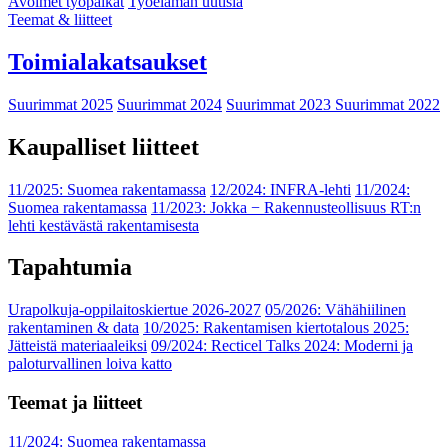
Avoimet työpaikat
Työelämän uutisia
Teemat & liitteet
Toimialakatsaukset
Suurimmat 2025
Suurimmat 2024
Suurimmat 2023
Suurimmat 2022
Kaupalliset liitteet
11/2025: Suomea rakentamassa
12/2024: INFRA-lehti
11/2024:
Suomea rakentamassa
11/2023: Jokka − Rakennusteollisuus RT:n
lehti kestävästä rakentamisesta
Tapahtumia
Urapolkuja-oppilaitoskiertue 2026-2027
05/2026: Vähähiilinen
rakentaminen & data
10/2025: Rakentamisen kiertotalous 2025:
Jätteistä materiaaleiksi
09/2024: Recticel Talks 2024: Moderni ja
paloturvallinen loiva katto
Teemat ja liitteet
11/2024: Suomea rakentamassa