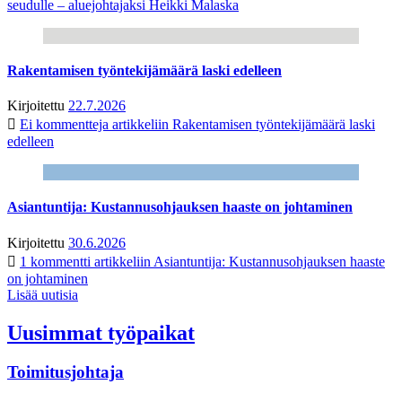
seudulle – aluejohtajaksi Heikki Malaska
Rakentamisen työntekijämäärä laski edelleen
Kirjoitettu
22.7.2026
Ei kommentteja
artikkeliin Rakentamisen työntekijämäärä laski
edelleen
Asiantuntija: Kustannusohjauksen haaste on johtaminen
Kirjoitettu
30.6.2026
1 kommentti
artikkeliin Asiantuntija: Kustannusohjauksen haaste
on johtaminen
Lisää uutisia
Uusimmat työpaikat
Toimitusjohtaja