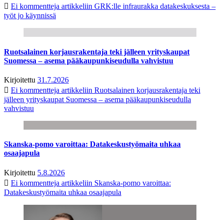
Ei kommentteja
artikkeliin GRK:lle infraurakka datakeskuksesta –
työt jo käynnissä
Ruotsalainen korjausrakentaja teki jälleen yrityskaupat
Suomessa – asema pääkaupunkiseudulla vahvistuu
Kirjoitettu
31.7.2026
Ei kommentteja
artikkeliin Ruotsalainen korjausrakentaja teki
jälleen yrityskaupat Suomessa – asema pääkaupunkiseudulla
vahvistuu
Skanska-pomo varoittaa: Datakeskustyömaita uhkaa
osaajapula
Kirjoitettu
5.8.2026
Ei kommentteja
artikkeliin Skanska-pomo varoittaa:
Datakeskustyömaita uhkaa osaajapula