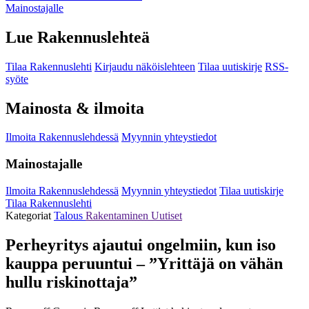
Mainostajalle
Lue Rakennuslehteä
Tilaa Rakennuslehti
Kirjaudu näköislehteen
Tilaa uutiskirje
RSS-
syöte
Mainosta & ilmoita
Ilmoita Rakennuslehdessä
Myynnin yhteystiedot
Mainostajalle
Ilmoita Rakennuslehdessä
Myynnin yhteystiedot
Tilaa uutiskirje
Tilaa Rakennuslehti
Kategoriat
Talous
Rakentaminen
Uutiset
Perheyritys ajautui ongelmiin, kun iso
kauppa peruuntui – ”Yrittäjä on vähän
hullu riskinottaja”