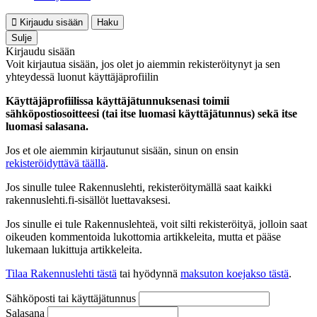
Kirjaudu sisään
Haku
Sulje
Kirjaudu sisään
Voit kirjautua sisään, jos olet jo aiemmin rekisteröitynyt ja sen
yhteydessä luonut käyttäjäprofiilin
Käyttäjäprofiilissa käyttäjätunnuksenasi toimii
sähköpostiosoitteesi (tai itse luomasi käyttäjätunnus) sekä itse
luomasi salasana.
Jos et ole aiemmin kirjautunut sisään, sinun on ensin
rekisteröidyttävä täällä
.
Jos sinulle tulee Rakennuslehti, rekisteröitymällä saat kaikki
rakennuslehti.fi-sisällöt luettavaksesi.
Jos sinulle ei tule Rakennuslehteä, voit silti rekisteröityä, jolloin saat
oikeuden kommentoida lukottomia artikkeleita, mutta et pääse
lukemaan lukittuja artikkeleita.
Tilaa Rakennuslehti tästä
tai hyödynnä
maksuton koejakso tästä
.
Sähköposti tai käyttäjätunnus
Salasana