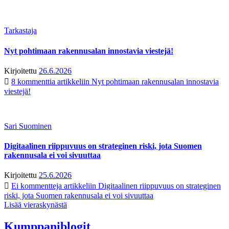
Tarkastaja
Nyt pohtimaan rakennusalan innostavia viestejä!
Kirjoitettu
26.6.2026
8 kommenttia
artikkeliin Nyt pohtimaan rakennusalan innostavia
viestejä!
Sari Suominen
Digitaalinen riippuvuus on strateginen riski, jota Suomen
rakennusala ei voi sivuuttaa
Kirjoitettu
25.6.2026
Ei kommentteja
artikkeliin Digitaalinen riippuvuus on strateginen
riski, jota Suomen rakennusala ei voi sivuuttaa
Lisää vieraskynästä
Kumppaniblogit