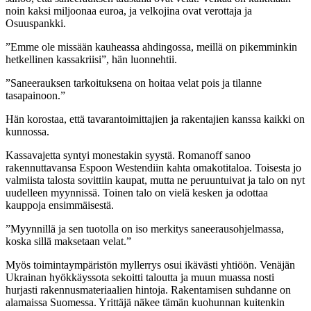
noin kaksi miljoonaa euroa, ja velkojina ovat verottaja ja
Osuuspankki.
”Emme ole missään kauheassa ahdingossa, meillä on pikemminkin
hetkellinen kassakriisi”, hän luonnehtii.
”Saneerauksen tarkoituksena on hoitaa velat pois ja tilanne
tasapainoon.”
Hän korostaa, että tavarantoimittajien ja rakentajien kanssa kaikki on
kunnossa.
Kassavajetta syntyi monestakin syystä. Romanoff sanoo
rakennuttavansa Espoon Westendiin kahta omakotitaloa. Toisesta jo
valmiista talosta sovittiin kaupat, mutta ne peruuntuivat ja talo on nyt
uudelleen myynnissä. Toinen talo on vielä kesken ja odottaa
kauppoja ensimmäisestä.
”Myynnillä ja sen tuotolla on iso merkitys saneerausohjelmassa,
koska sillä maksetaan velat.”
Myös toimintaympäristön myllerrys osui ikävästi yhtiöön. Venäjän
Ukrainan hyökkäyssota sekoitti taloutta ja muun muassa nosti
hurjasti rakennusmateriaalien hintoja. Rakentamisen suhdanne on
alamaissa Suomessa. Yrittäjä näkee tämän kuohunnan kuitenkin