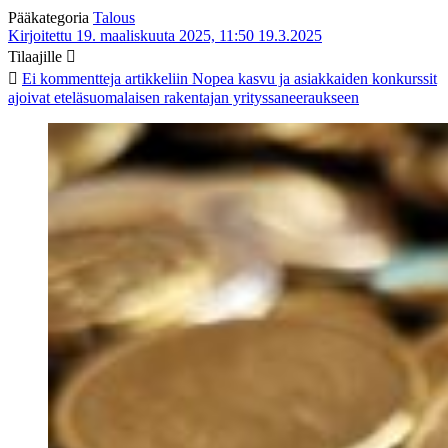
Pääkategoria
Talous
Kirjoitettu 19. maaliskuuta 2025, 11:50
19.3.2025
Tilaajille
Ei kommentteja
artikkeliin Nopea kasvu ja asiakkaiden konkurssit
ajoivat eteläsuomalaisen rakentajan yrityssaneeraukseen