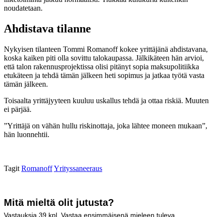
noudatetaan.
Ahdistava tilanne
Nykyisen tilanteen Tommi Romanoff kokee yrittäjänä ahdistavana,
koska kaiken piti olla sovittu talokaupassa. Jälkikäteen hän arvioi,
että talon rakennusprojektissa olisi pitänyt sopia maksupolitiikka
etukäteen ja tehdä tämän jälkeen heti sopimus ja jatkaa työtä vasta
tämän jälkeen.
Toisaalta yrittäjyyteen kuuluu uskallus tehdä ja ottaa riskiä. Muuten
ei pärjää.
”Yrittäjä on vähän hullu riskinottaja, joka lähtee moneen mukaan”,
hän luonnehtii.
Tagit
Romanoff
Yrityssaneeraus
Mitä mieltä olit jutusta?
Vastauksia
39
kpl. Vastaa ensimmäisenä mieleen tuleva