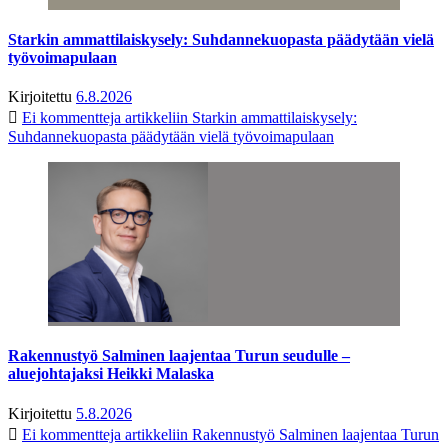
Starkin ammattilaiskysely: Suhdannekuopasta päädytään vielä
työvoimapulaan
Kirjoitettu
6.8.2026
Ei kommentteja
artikkeliin Starkin ammattilaiskysely:
Suhdannekuopasta päädytään vielä työvoimapulaan
Rakennustyö Salminen laajentaa Turun seudulle –
aluejohtajaksi Heikki Malaska
Kirjoitettu
5.8.2026
Ei kommentteja
artikkeliin Rakennustyö Salminen laajentaa Turun