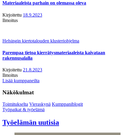
Materiaaleista parhain on olemassa oleva
Kirjoitettu
18.9.2023
Ilmoitus
Helsingin kiertotalouden klusteriohjelma
Parempaa tietoa kierrätysmateriaaleista kaivataan
rakennusalalla
Kirjoitettu
21.8.2023
Ilmoitus
Lisää kumppaneilta
Näkökulmat
Toimitukselta
Vieraskynä
Kumppaniblogit
Työpaikat & työelämä
Työelämän uutisia