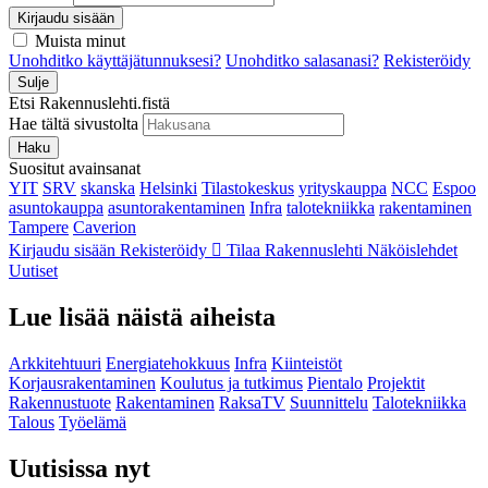
Kirjaudu sisään
Muista minut
Unohditko käyttäjätunnuksesi?
Unohditko salasanasi?
Rekisteröidy
Sulje
Etsi Rakennuslehti.fistä
Hae tältä sivustolta
Haku
Suositut avainsanat
YIT
SRV
skanska
Helsinki
Tilastokeskus
yrityskauppa
NCC
Espoo
asuntokauppa
asuntorakentaminen
Infra
talotekniikka
rakentaminen
Tampere
Caverion
Kirjaudu sisään
Rekisteröidy
Tilaa Rakennuslehti
Näköislehdet
Uutiset
Lue lisää näistä aiheista
Arkkitehtuuri
Energiatehokkuus
Infra
Kiinteistöt
Korjausrakentaminen
Koulutus ja tutkimus
Pientalo
Projektit
Rakennustuote
Rakentaminen
RaksaTV
Suunnittelu
Talotekniikka
Talous
Työelämä
Uutisissa nyt