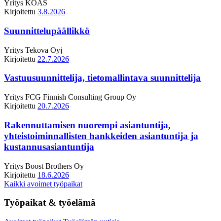
Yritys
KOAS
Kirjoitettu
3.8.2026
Suunnittelupäällikkö
Yritys
Tekova Oyj
Kirjoitettu
22.7.2026
Vastuusuunnittelija, tietomallintava suunnittelija
Yritys
FCG Finnish Consulting Group Oy
Kirjoitettu
20.7.2026
Rakennuttamisen nuorempi asiantuntija,
yhteistoiminnallisten hankkeiden asiantuntija ja
kustannusasiantuntija
Yritys
Boost Brothers Oy
Kirjoitettu
18.6.2026
Kaikki avoimet työpaikat
Työpaikat & työelämä