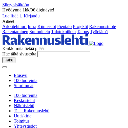
Siirry sisältöön
Hyödynnä 1kk/0€ diginäyte!
Lue lisää
Kirjaudu
Aiheet
Arkkitehtuuri
Infra
Kiinteistöt
Pientalo
Projektit
Rakennustuote
Rakentaminen
Suunnittelu
Talotekniikka
Talous
Työelämä
Kaikki mitä tietää pitää
Hae tältä sivustolta
Haku
Etusivu
100 tuoreinta
Suurimmat
100 tuoreinta
Keskustelut
Näköislehti
Tilaa Rakennuslehti
Uutiskirje
Toimitus
Yhteystiedot