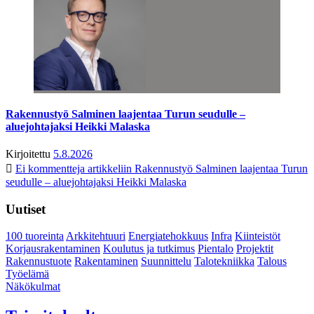
Rakennustyö Salminen laajentaa Turun seudulle –
aluejohtajaksi Heikki Malaska
Kirjoitettu
5.8.2026
Ei kommentteja
artikkeliin Rakennustyö Salminen laajentaa Turun
seudulle – aluejohtajaksi Heikki Malaska
Uutiset
100 tuoreinta
Arkkitehtuuri
Energiatehokkuus
Infra
Kiinteistöt
Korjausrakentaminen
Koulutus ja tutkimus
Pientalo
Projektit
Rakennustuote
Rakentaminen
Suunnittelu
Talotekniikka
Talous
Työelämä
Näkökulmat