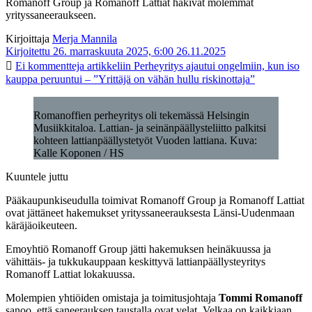
Romanoff Group ja Romanoff Lattiat hakivat molemmat
yrityssaneeraukseen.
Kirjoittaja
Merja Mannila
Kirjoitettu 26. marraskuuta 2025, 6:00
26.11.2025
Ei kommentteja
artikkeliin Perheyritys ajautui ongelmiin, kun iso
kauppa peruuntui – ”Yrittäjä on vähän hullu riskinottaja”
Romanoffien perheyritys oli tekemässä Helsingin
Musiikkitaloa. Lattian- ja seinänpäällysteliitto palkitsi
kohteen lattianpäällystetyöt Vuoden lattiana. Kuva:
Kalle Koponen / HS
Kuuntele juttu
Pääkaupunkiseudulla toimivat Romanoff Group ja Romanoff Lattiat
ovat jättäneet hakemukset yrityssaneerauksesta Länsi-Uudenmaan
käräjäoikeuteen.
Emoyhtiö Romanoff Group jätti hakemuksen heinäkuussa ja
vähittäis- ja tukkukauppaan keskittyvä lattianpäällysteyritys
Romanoff Lattiat lokakuussa.
Molempien yhtiöiden omistaja ja toimitusjohtaja
Tommi Romanoff
sanoo, että saneerauksen taustalla ovat velat. Velkaa on kaikkiaan