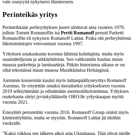
vain osasyynä nykyiseen tilanteeseen.
Perinteikäs yritys
Perinteikkään perheyrityksen juuret ulottuvat aina vuoteen 1979,
jolloin Tommi Romanoffin isä
Pertti Romanoff
perusti Parketti
Romanoffin eli nykyisen Romanoff Lattiat. Poika otti perheyhtiössä
liiketoimintojen vetovastuun vuonna 1997.
Yrityksen asiakaskunta koostuu lähinnä kuluttajista, mutta myös
suunnittelijoista ja arkkitehdeista. Sen valikoimiin kuuluu muun
muassa parketteja ja laminaatteja. Pitkän historiansa aikana se on
ollut tekemässä muun muassa Musiikkitaloa Helsingissä.
Aiemmin konserniin kuului myös lattianpäällysteyritys Romanoff
Asennus. Se eriytettiin omaksi itsenäiseksi yrityksekseen vuonna
2019 selkiyttämään ja edistämään asennusliiketoimintaa. Yrityksen
osakekanta siirtyi jyväskyläläiselle ORO:lle yrityskaupan myötä
vuonna 2021.
Emoyhtiö perustettiin vuonna 2016. Romanoff Group omisti myös
kiinteistöyhtiön, mutta se myytiin. Romanoff Lattiat jäi tiloihin
vuokralle.
”Kaksi viikkoa sen jälkeen alkoi sota Ukrainassa. Tilat olivat meille