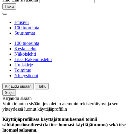
Haku
Etusivu
100 tuoreinta
Suurimmat
100 tuoreinta
Keskustelut
Näköislehti
Tilaa Rakennuslehti
Uutiskirje
Toimitus
Yhteystiedot
Kirjaudu sisään
Haku
Sulje
Kirjaudu sisään
Voit kirjautua sisään, jos olet jo aiemmin rekisteröitynyt ja sen
yhteydessä luonut käyttäjäprofiilin
Käyttäjäprofiilissa käyttäjätunnuksenasi toimii
sähköpostiosoitteesi (tai itse luomasi käyttäjätunnus) sekä itse
luomasi salasana.