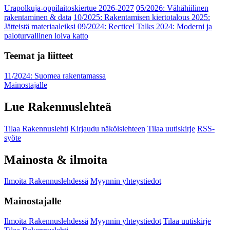
Urapolkuja-oppilaitoskiertue 2026-2027
05/2026: Vähähiilinen
rakentaminen & data
10/2025: Rakentamisen kiertotalous 2025:
Jätteistä materiaaleiksi
09/2024: Recticel Talks 2024: Moderni ja
paloturvallinen loiva katto
Teemat ja liitteet
11/2024: Suomea rakentamassa
Mainostajalle
Lue Rakennuslehteä
Tilaa Rakennuslehti
Kirjaudu näköislehteen
Tilaa uutiskirje
RSS-
syöte
Mainosta & ilmoita
Ilmoita Rakennuslehdessä
Myynnin yhteystiedot
Mainostajalle
Ilmoita Rakennuslehdessä
Myynnin yhteystiedot
Tilaa uutiskirje