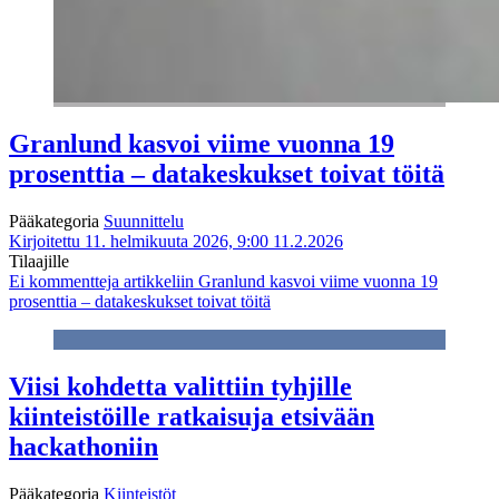
Granlund kasvoi viime vuonna 19
prosenttia – datakeskukset toivat töitä
Pääkategoria
Suunnittelu
Kirjoitettu 11. helmikuuta 2026, 9:00
11.2.2026
Tilaajille
Ei kommentteja
artikkeliin Granlund kasvoi viime vuonna 19
prosenttia – datakeskukset toivat töitä
Viisi kohdetta valittiin tyhjille
kiinteistöille ratkaisuja etsivään
hackathoniin
Pääkategoria
Kiinteistöt