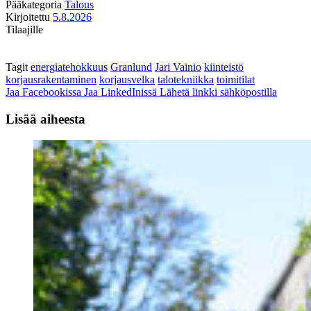
Pääkategoria
Talous
Kirjoitettu
5.8.2026
Tilaajille
Tagit
energiatehokkuus
Granlund
Jari Vainio
kiinteistö
korjausrakentaminen
korjausvelka
talotekniikka
toimitilat
Jaa Facebookissa
Jaa LinkedInissä
Lähetä linkki sähköpostilla
Lisää aiheesta