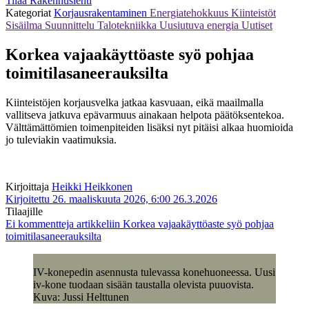
Tilaa Rakennuslehti
Kategoriat
Korjausrakentaminen
Energiatehokkuus
Kiinteistöt
Sisäilma
Suunnittelu
Talotekniikka
Uusiutuva energia
Uutiset
Korkea vajaakäyttöaste syö pohjaa
toimitilasaneerauksilta
Kiinteistöjen korjausvelka jatkaa kasvuaan, eikä maailmalla
vallitseva jatkuva epävarmuus ainakaan helpota päätöksentekoa.
Välttämättömien toimenpiteiden lisäksi nyt pitäisi alkaa huomioida
jo tuleviakin vaatimuksia.
Kirjoittaja
Heikki Heikkonen
Kirjoitettu 26. maaliskuuta 2026, 6:00
26.3.2026
Tilaajille
Ei kommentteja
artikkeliin Korkea vajaakäyttöaste syö pohjaa
toimitilasaneerauksilta
IV-konepedin asennusta tulevassa konehuoneessa. Uusi
iv-kone tuodaan sisään taustalla olevista puuovista.
Kuva: Jussi Helttunen