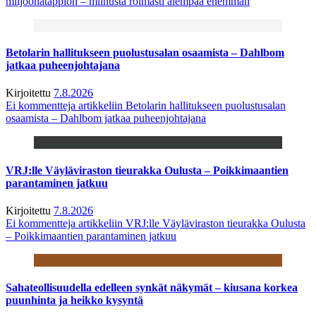
miljoonatappion – miinusta roimasti aiempaa enemmän
Betolarin hallitukseen puolustusalan osaamista – Dahlbom
jatkaa puheenjohtajana
Kirjoitettu
7.8.2026
Ei kommentteja
artikkeliin Betolarin hallitukseen puolustusalan
osaamista – Dahlbom jatkaa puheenjohtajana
VRJ:lle Väyläviraston tieurakka Oulusta – Poikkimaantien
parantaminen jatkuu
Kirjoitettu
7.8.2026
Ei kommentteja
artikkeliin VRJ:lle Väyläviraston tieurakka Oulusta
– Poikkimaantien parantaminen jatkuu
Sahateollisuudella edelleen synkät näkymät – kiusana korkea
puunhinta ja heikko kysyntä