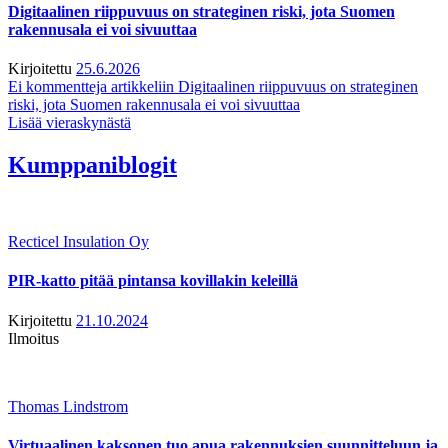
Digitaalinen riippuvuus on strateginen riski, jota Suomen
rakennusala ei voi sivuuttaa
Kirjoitettu
25.6.2026
Ei kommentteja
artikkeliin Digitaalinen riippuvuus on strateginen
riski, jota Suomen rakennusala ei voi sivuuttaa
Lisää vieraskynästä
Kumppaniblogit
Recticel Insulation Oy
PIR-katto pitää pintansa kovillakin keleillä
Kirjoitettu
21.10.2024
Ilmoitus
Thomas Lindstrom
Virtuaalinen kaksonen tuo apua rakennuksien suunnitteluun ja