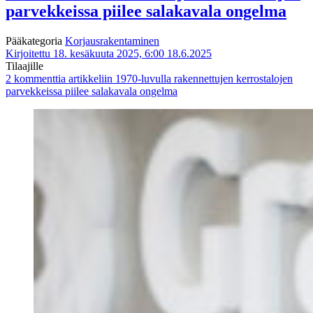
parvekkeissa piilee salakavala ongelma
Pääkategoria
Korjausrakentaminen
Kirjoitettu 18. kesäkuuta 2025, 6:00
18.6.2025
Tilaajille
2 kommenttia
artikkeliin 1970-luvulla rakennettujen kerrostalojen
parvekkeissa piilee salakavala ongelma