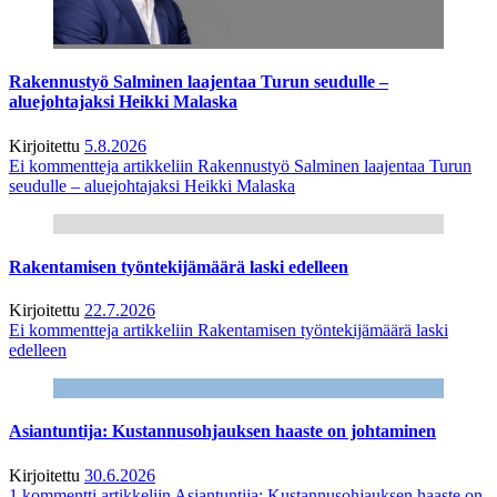
Rakennustyö Salminen laajentaa Turun seudulle –
aluejohtajaksi Heikki Malaska
Kirjoitettu
5.8.2026
Ei kommentteja
artikkeliin Rakennustyö Salminen laajentaa Turun
seudulle – aluejohtajaksi Heikki Malaska
Rakentamisen työntekijämäärä laski edelleen
Kirjoitettu
22.7.2026
Ei kommentteja
artikkeliin Rakentamisen työntekijämäärä laski
edelleen
Asiantuntija: Kustannusohjauksen haaste on johtaminen
Kirjoitettu
30.6.2026
1 kommentti
artikkeliin Asiantuntija: Kustannusohjauksen haaste on