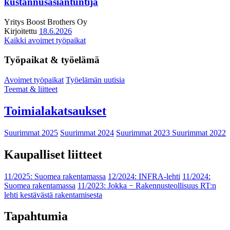
kustannusasiantuntija
Yritys
Boost Brothers Oy
Kirjoitettu
18.6.2026
Kaikki avoimet työpaikat
Työpaikat & työelämä
Avoimet työpaikat
Työelämän uutisia
Teemat & liitteet
Toimialakatsaukset
Suurimmat 2025
Suurimmat 2024
Suurimmat 2023
Suurimmat 2022
Kaupalliset liitteet
11/2025: Suomea rakentamassa
12/2024: INFRA-lehti
11/2024:
Suomea rakentamassa
11/2023: Jokka − Rakennusteollisuus RT:n
lehti kestävästä rakentamisesta
Tapahtumia