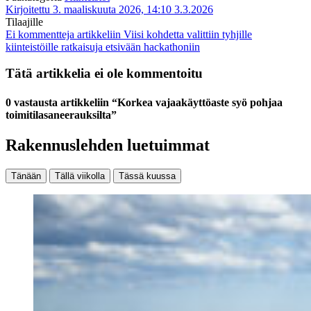
Kirjoitettu 3. maaliskuuta 2026, 14:10
3.3.2026
Tilaajille
Ei kommentteja
artikkeliin Viisi kohdetta valittiin tyhjille
kiinteistöille ratkaisuja etsivään hackathoniin
Tätä artikkelia ei ole kommentoitu
0 vastausta artikkeliin “Korkea vajaakäyttöaste syö pohjaa
toimitilasaneerauksilta”
Rakennuslehden luetuimmat
Tänään
Tällä viikolla
Tässä kuussa