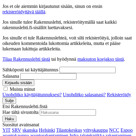
Jos et ole aiemmin kirjautunut sisään, sinun on ensin
rekisteröidyttävä täällä
.
Jos sinulle tulee Rakennuslehti, rekisteröitymällä saat kaikki
rakennuslehti.fi-sisällöt luettavaksesi.
Jos sinulle ei tule Rakennuslehteä, voit silti rekisteröityä, jolloin saat
oikeuden kommentoida lukottomia artikkeleita, mutta et pääse
lukemaan lukittuja artikkeleita.
Tilaa Rakennuslehti tästä
tai hyödynnä
maksuton koejakso tästä
.
Sähköposti tai käyttäjätunnus
Salasana
Kirjaudu sisään
Muista minut
Unohditko käyttäjätunnuksesi?
Unohditko salasanasi?
Rekisteröidy
Sulje
Etsi Rakennuslehti.fistä
Hae tältä sivustolta
Haku
Suositut avainsanat
YIT
SRV
skanska
Helsinki
Tilastokeskus
yrityskauppa
NCC
Espoo
asuntokauppa
asuntorakentaminen
Infra
talotekniikka
rakentaminen