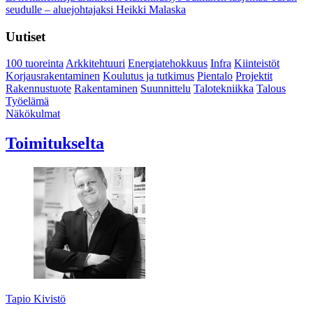
seudulle – aluejohtajaksi Heikki Malaska
Uutiset
100 tuoreinta
Arkkitehtuuri
Energiatehokkuus
Infra
Kiinteistöt
Korjausrakentaminen
Koulutus ja tutkimus
Pientalo
Projektit
Rakennustuote
Rakentaminen
Suunnittelu
Talotekniikka
Talous
Työelämä
Näkökulmat
Toimitukselta
Tapio Kivistö