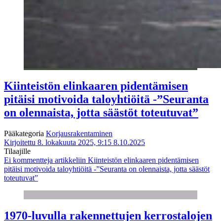
Kiinteistön elinkaaren pidentämisen
pitäisi motivoida taloyhtiöitä -”Seuranta
on olennaista, jotta säästöt toteutuvat”
Pääkategoria
Korjausrakentaminen
Kirjoitettu 8. lokakuuta 2025, 9:15
8.10.2025
Tilaajille
Ei kommentteja
artikkeliin Kiinteistön elinkaaren pidentämisen
pitäisi motivoida taloyhtiöitä -”Seuranta on olennaista, jotta säästöt
toteutuvat”
1970-luvulla rakennettujen kerrostalojen