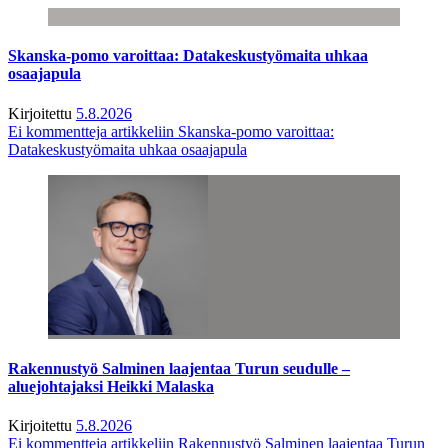
Skanska-pomo varoittaa: Datakeskustyömaita uhkaa
osaajapula
Kirjoitettu
5.8.2026
Ei kommentteja
artikkeliin Skanska-pomo varoittaa:
Datakeskustyömaita uhkaa osaajapula
Rakennustyö Salminen laajentaa Turun seudulle –
aluejohtajaksi Heikki Malaska
Kirjoitettu
5.8.2026
Ei kommentteja
artikkeliin Rakennustyö Salminen laajentaa Turun