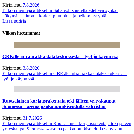
Kirjoitettu
7.8.2026
Ei kommentteja
artikkeliin Sahateollisuudella edelleen synkät
näkymät – kiusana korkea puunhinta ja heikko kysyntä
Lisää uutisia
Viikon luetuimmat
GRK:lle infraurakka datakeskuksesta – työt jo käynnissä
Kirjoitettu
3.8.2026
Ei kommentteja
artikkeliin GRK:lle infraurakka datakeskuksesta –
työt jo käynnissä
Ruotsalainen korjausrakentaja teki jälleen yrityskaupat
Suomessa – asema pääkaupunkiseudulla vahvistuu
Kirjoitettu
31.7.2026
Ei kommentteja
artikkeliin Ruotsalainen korjausrakentaja teki jälleen
yrityskaupat Suomessa – asema pääkaupunkiseudulla vahvistuu