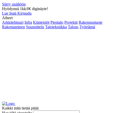
Siirry sisältöön
Hyödynnä 1kk/0€ diginäyte!
Lue lisää
Kirjaudu
Aiheet
Arkkitehtuuri
Infra
Kiinteistöt
Pientalo
Projektit
Rakennustuote
Rakentaminen
Suunnittelu
Talotekniikka
Talous
Työelämä
Kaikki mitä tietää pitää
Hae tältä sivustolta