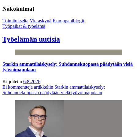
Näkökulmat
Toimitukselta
Vieraskynä
Kumppaniblogit
Työpaikat & työelämä
Työelämän uutisia
Starkin ammattilaiskysely: Suhdannekuopasta päädytään vielä
työvoimapulaan
Kirjoitettu
6.8.2026
Ei kommentteja
artikkeliin Starkin ammattilaiskysely:
Suhdannekuopasta päädytään vielä työvoimapulaan