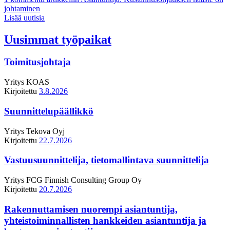
johtaminen
Lisää uutisia
Uusimmat työpaikat
Toimitusjohtaja
Yritys
KOAS
Kirjoitettu
3.8.2026
Suunnittelupäällikkö
Yritys
Tekova Oyj
Kirjoitettu
22.7.2026
Vastuusuunnittelija, tietomallintava suunnittelija
Yritys
FCG Finnish Consulting Group Oy
Kirjoitettu
20.7.2026
Rakennuttamisen nuorempi asiantuntija,
yhteistoiminnallisten hankkeiden asiantuntija ja