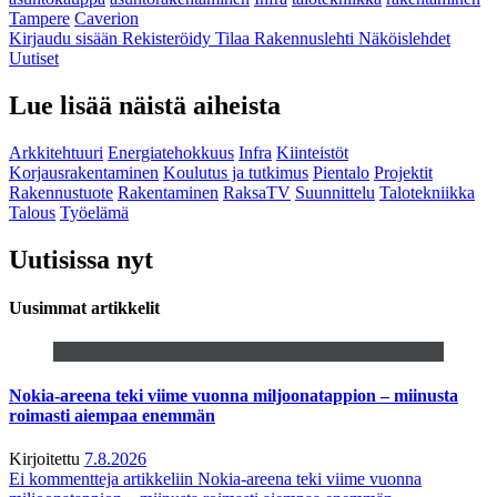
Tampere
Caverion
Kirjaudu sisään
Rekisteröidy
Tilaa Rakennuslehti
Näköislehdet
Uutiset
Lue lisää näistä aiheista
Arkkitehtuuri
Energiatehokkuus
Infra
Kiinteistöt
Korjausrakentaminen
Koulutus ja tutkimus
Pientalo
Projektit
Rakennustuote
Rakentaminen
RaksaTV
Suunnittelu
Talotekniikka
Talous
Työelämä
Uutisissa nyt
Uusimmat artikkelit
Nokia-areena teki viime vuonna miljoonatappion – miinusta
roimasti aiempaa enemmän
Kirjoitettu
7.8.2026
Ei kommentteja
artikkeliin Nokia-areena teki viime vuonna