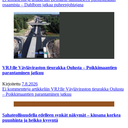
osaamista – Dahlbom jatkaa puheenjohtajana
VRJ:lle Väyläviraston tieurakka Oulusta – Poikkimaantien
parantaminen jatkuu
Kirjoitettu
7.8.2026
Ei kommentteja
artikkeliin VRJ:lle Väyläviraston tieurakka Oulusta
– Poikkimaantien parantaminen jatkuu
Sahateollisuudella edelleen synkät näkymät – kiusana korkea
puunhinta ja heikko kysyntä