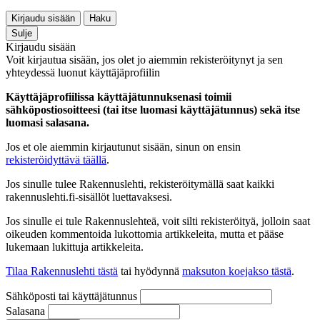
Kirjaudu sisään
Haku
Sulje
Kirjaudu sisään
Voit kirjautua sisään, jos olet jo aiemmin rekisteröitynyt ja sen
yhteydessä luonut käyttäjäprofiilin
Käyttäjäprofiilissa käyttäjätunnuksenasi toimii
sähköpostiosoitteesi (tai itse luomasi käyttäjätunnus) sekä itse
luomasi salasana.
Jos et ole aiemmin kirjautunut sisään, sinun on ensin
rekisteröidyttävä täällä
.
Jos sinulle tulee Rakennuslehti, rekisteröitymällä saat kaikki
rakennuslehti.fi-sisällöt luettavaksesi.
Jos sinulle ei tule Rakennuslehteä, voit silti rekisteröityä, jolloin saat
oikeuden kommentoida lukottomia artikkeleita, mutta et pääse
lukemaan lukittuja artikkeleita.
Tilaa Rakennuslehti tästä
tai hyödynnä
maksuton koejakso tästä
.
Sähköposti tai käyttäjätunnus
Salasana