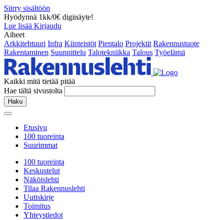
Siirry sisältöön
Hyödynnä 1kk/0€ diginäyte!
Lue lisää
Kirjaudu
Aiheet
Arkkitehtuuri
Infra
Kiinteistöt
Pientalo
Projektit
Rakennustuote
Rakentaminen
Suunnittelu
Talotekniikka
Talous
Työelämä
Kaikki mitä tietää pitää
Hae tältä sivustolta
Haku
Etusivu
100 tuoreinta
Suurimmat
100 tuoreinta
Keskustelut
Näköislehti
Tilaa Rakennuslehti
Uutiskirje
Toimitus
Yhteystiedot