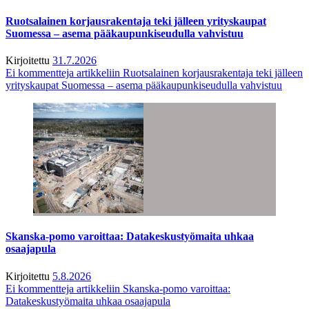
Ruotsalainen korjausrakentaja teki jälleen yrityskaupat
Suomessa – asema pääkaupunkiseudulla vahvistuu
Kirjoitettu
31.7.2026
Ei kommentteja
artikkeliin Ruotsalainen korjausrakentaja teki jälleen
yrityskaupat Suomessa – asema pääkaupunkiseudulla vahvistuu
Skanska-pomo varoittaa: Datakeskustyömaita uhkaa
osaajapula
Kirjoitettu
5.8.2026
Ei kommentteja
artikkeliin Skanska-pomo varoittaa:
Datakeskustyömaita uhkaa osaajapula