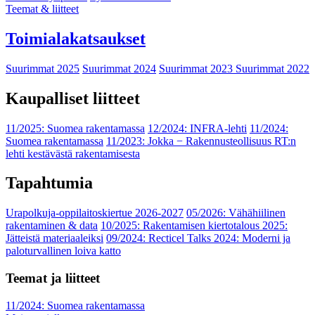
Teemat & liitteet
Toimialakatsaukset
Suurimmat 2025
Suurimmat 2024
Suurimmat 2023
Suurimmat 2022
Kaupalliset liitteet
11/2025: Suomea rakentamassa
12/2024: INFRA-lehti
11/2024:
Suomea rakentamassa
11/2023: Jokka − Rakennusteollisuus RT:n
lehti kestävästä rakentamisesta
Tapahtumia
Urapolkuja-oppilaitoskiertue 2026-2027
05/2026: Vähähiilinen
rakentaminen & data
10/2025: Rakentamisen kiertotalous 2025:
Jätteistä materiaaleiksi
09/2024: Recticel Talks 2024: Moderni ja
paloturvallinen loiva katto
Teemat ja liitteet
11/2024: Suomea rakentamassa