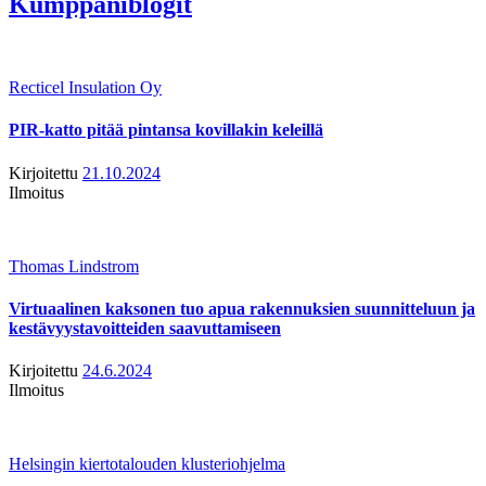
Kumppaniblogit
Recticel Insulation Oy
PIR-katto pitää pintansa kovillakin keleillä
Kirjoitettu
21.10.2024
Ilmoitus
Thomas Lindstrom
Virtuaalinen kaksonen tuo apua rakennuksien suunnitteluun ja
kestävyystavoitteiden saavuttamiseen
Kirjoitettu
24.6.2024
Ilmoitus
Helsingin kiertotalouden klusteriohjelma