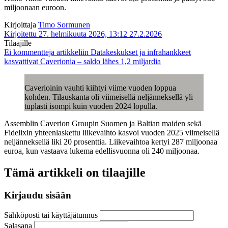
miljoonaan euroon.
Kirjoittaja
Timo Sormunen
Kirjoitettu 27. helmikuuta 2026, 13:12
27.2.2026
Tilaajille
Ei kommentteja
artikkeliin Datakeskukset ja infrahankkeet
kasvattivat Caverionia – saldo lähes 1,2 miljardia
Caverioinin vauhti kiihtyi viime vuoden loppua
kohden. Tilauskanta oli viimeisellä neljänneksellä yli
tuplasti isompi kuin vuoden 2024 lopulla.
Assemblin Caverion Groupin Suomen ja Baltian maiden sekä
Fidelixin yhteenlaskettu liikevaihto kasvoi vuoden 2025 viimeisellä
neljänneksellä liki 20 prosenttia. Liikevaihtoa kertyi 287 miljoonaa
euroa, kun vastaava lukema edellisvuonna oli 240 miljoonaa.
Tämä artikkeli on tilaajille
Kirjaudu sisään
Sähköposti tai käyttäjätunnus
Salasana