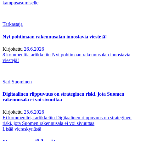
kampusasumiselle
Tarkastaja
Nyt pohtimaan rakennusalan innostavia viestejä!
Kirjoitettu
26.6.2026
8 kommenttia
artikkeliin Nyt pohtimaan rakennusalan innostavia
viestejä!
Sari Suominen
Digitaalinen riippuvuus on strateginen riski, jota Suomen
rakennusala ei voi sivuuttaa
Kirjoitettu
25.6.2026
Ei kommentteja
artikkeliin Digitaalinen riippuvuus on strateginen
riski, jota Suomen rakennusala ei voi sivuuttaa
Lisää vieraskynästä