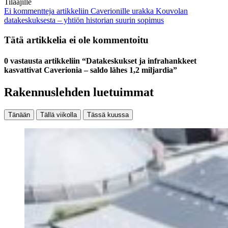
Tilaajille
Ei kommentteja
artikkeliin Caverionille urakka Kouvolan
datakeskuksesta – yhtiön historian suurin sopimus
Tätä artikkelia ei ole kommentoitu
0 vastausta artikkeliin “Datakeskukset ja infrahankkeet
kasvattivat Caverionia – saldo lähes 1,2 miljardia”
Rakennuslehden luetuimmat
Tänään
Tällä viikolla
Tässä kuussa