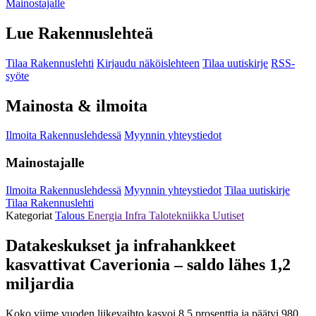
Mainostajalle
Lue Rakennuslehteä
Tilaa Rakennuslehti
Kirjaudu näköislehteen
Tilaa uutiskirje
RSS-
syöte
Mainosta & ilmoita
Ilmoita Rakennuslehdessä
Myynnin yhteystiedot
Mainostajalle
Ilmoita Rakennuslehdessä
Myynnin yhteystiedot
Tilaa uutiskirje
Tilaa Rakennuslehti
Kategoriat
Talous
Energia
Infra
Talotekniikka
Uutiset
Datakeskukset ja infrahankkeet
kasvattivat Caverionia – saldo lähes 1,2
miljardia
Koko viime vuoden liikevaihto kasvoi 8,5 prosenttia ja päätyi 980