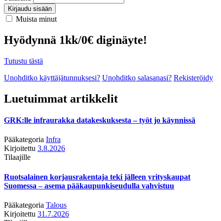
Kirjaudu sisään
Muista minut
Hyödynnä 1kk/0€ diginäyte!
Tutustu tästä
Unohditko käyttäjätunnuksesi?
Unohditko salasanasi?
Rekisteröidy
Luetuimmat artikkelit
GRK:lle infraurakka datakeskuksesta – työt jo käynnissä
Pääkategoria
Infra
Kirjoitettu
3.8.2026
Tilaajille
Ruotsalainen korjausrakentaja teki jälleen yrityskaupat
Suomessa – asema pääkaupunkiseudulla vahvistuu
Pääkategoria
Talous
Kirjoitettu
31.7.2026