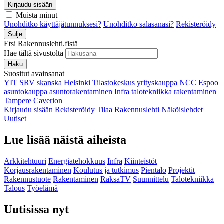
Kirjaudu sisään
Muista minut
Unohditko käyttäjätunnuksesi?
Unohditko salasanasi?
Rekisteröidy
Sulje
Etsi Rakennuslehti.fistä
Hae tältä sivustolta
Haku
Suositut avainsanat
YIT
SRV
skanska
Helsinki
Tilastokeskus
yrityskauppa
NCC
Espoo
asuntokauppa
asuntorakentaminen
Infra
talotekniikka
rakentaminen
Tampere
Caverion
Kirjaudu sisään
Rekisteröidy
Tilaa Rakennuslehti
Näköislehdet
Uutiset
Lue lisää näistä aiheista
Arkkitehtuuri
Energiatehokkuus
Infra
Kiinteistöt
Korjausrakentaminen
Koulutus ja tutkimus
Pientalo
Projektit
Rakennustuote
Rakentaminen
RaksaTV
Suunnittelu
Talotekniikka
Talous
Työelämä
Uutisissa nyt