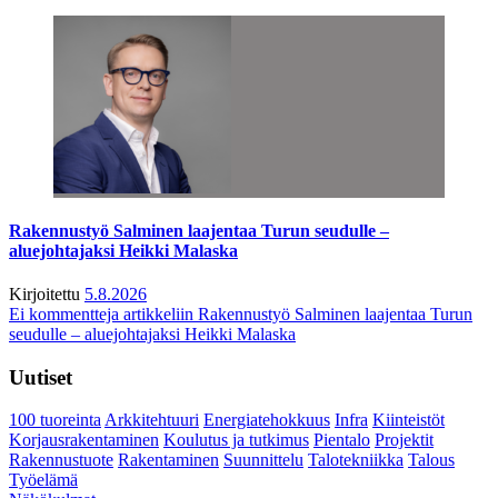
Rakennustyö Salminen laajentaa Turun seudulle –
aluejohtajaksi Heikki Malaska
Kirjoitettu
5.8.2026
Ei kommentteja
artikkeliin Rakennustyö Salminen laajentaa Turun
seudulle – aluejohtajaksi Heikki Malaska
Uutiset
100 tuoreinta
Arkkitehtuuri
Energiatehokkuus
Infra
Kiinteistöt
Korjausrakentaminen
Koulutus ja tutkimus
Pientalo
Projektit
Rakennustuote
Rakentaminen
Suunnittelu
Talotekniikka
Talous
Työelämä