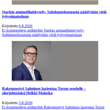
Starkin ammattilaiskysely: Suhdannekuopasta päädytään vielä
työvoimapulaan
Kirjoitettu
6.8.2026
Ei kommentteja
artikkeliin Starkin ammattilaiskysely:
Suhdannekuopasta päädytään vielä työvoimapulaan
Rakennustyö Salminen laajentaa Turun seudulle –
aluejohtajaksi Heikki Malaska
Kirjoitettu
5.8.2026
Ei kommentteja
artikkeliin Rakennustyö Salminen laajentaa Turun