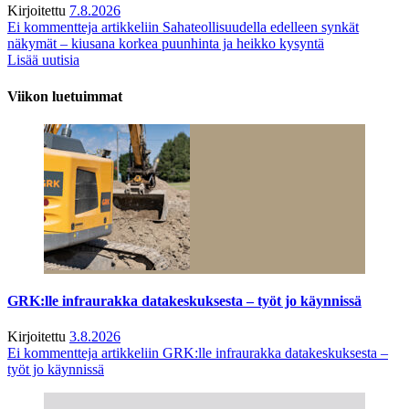
Kirjoitettu
7.8.2026
Ei kommentteja
artikkeliin Sahateollisuudella edelleen synkät
näkymät – kiusana korkea puunhinta ja heikko kysyntä
Lisää uutisia
Viikon luetuimmat
GRK:lle infraurakka datakeskuksesta – työt jo käynnissä
Kirjoitettu
3.8.2026
Ei kommentteja
artikkeliin GRK:lle infraurakka datakeskuksesta –
työt jo käynnissä