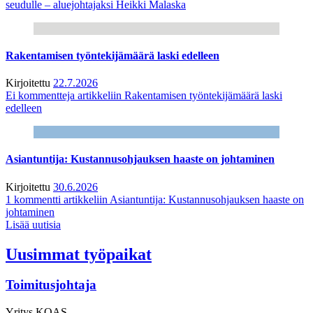
seudulle – aluejohtajaksi Heikki Malaska
Rakentamisen työntekijämäärä laski edelleen
Kirjoitettu
22.7.2026
Ei kommentteja
artikkeliin Rakentamisen työntekijämäärä laski
edelleen
Asiantuntija: Kustannusohjauksen haaste on johtaminen
Kirjoitettu
30.6.2026
1 kommentti
artikkeliin Asiantuntija: Kustannusohjauksen haaste on
johtaminen
Lisää uutisia
Uusimmat työpaikat
Toimitusjohtaja
Yritys
KOAS