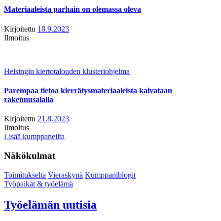
Materiaaleista parhain on olemassa oleva
Kirjoitettu
18.9.2023
Ilmoitus
Helsingin kiertotalouden klusteriohjelma
Parempaa tietoa kierrätysmateriaaleista kaivataan
rakennusalalla
Kirjoitettu
21.8.2023
Ilmoitus
Lisää kumppaneilta
Näkökulmat
Toimitukselta
Vieraskynä
Kumppaniblogit
Työpaikat & työelämä
Työelämän uutisia