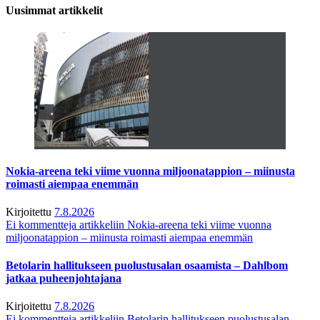
Uusimmat artikkelit
Nokia-areena teki viime vuonna miljoonatappion – miinusta
roimasti aiempaa enemmän
Kirjoitettu
7.8.2026
Ei kommentteja
artikkeliin Nokia-areena teki viime vuonna
miljoonatappion – miinusta roimasti aiempaa enemmän
Betolarin hallitukseen puolustusalan osaamista – Dahlbom
jatkaa puheenjohtajana
Kirjoitettu
7.8.2026
Ei kommentteja
artikkeliin Betolarin hallitukseen puolustusalan