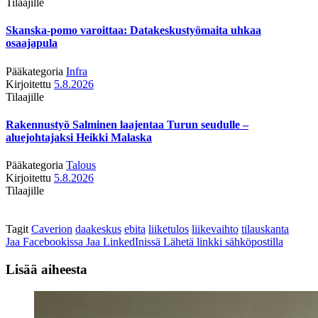
Tilaajille
Skanska-pomo varoittaa: Datakeskustyömaita uhkaa
osaajapula
Pääkategoria
Infra
Kirjoitettu
5.8.2026
Tilaajille
Rakennustyö Salminen laajentaa Turun seudulle –
aluejohtajaksi Heikki Malaska
Pääkategoria
Talous
Kirjoitettu
5.8.2026
Tilaajille
Tagit
Caverion
daakeskus
ebita
liiketulos
liikevaihto
tilauskanta
Jaa Facebookissa
Jaa LinkedInissä
Lähetä linkki sähköpostilla
Lisää aiheesta