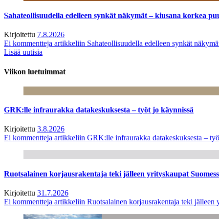
Sahateollisuudella edelleen synkät näkymät – kiusana korkea pu
Kirjoitettu
7.8.2026
Ei kommentteja
artikkeliin Sahateollisuudella edelleen synkät näkym
Lisää uutisia
Viikon luetuimmat
GRK:lle infraurakka datakeskuksesta – työt jo käynnissä
Kirjoitettu
3.8.2026
Ei kommentteja
artikkeliin GRK:lle infraurakka datakeskuksesta – työ
Ruotsalainen korjausrakentaja teki jälleen yrityskaupat Suome
Kirjoitettu
31.7.2026
Ei kommentteja
artikkeliin Ruotsalainen korjausrakentaja teki jälle