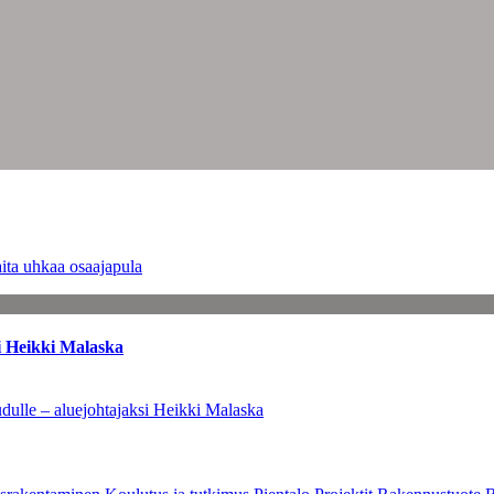
ita uhkaa osaajapula
i Heikki Malaska
dulle – aluejohtajaksi Heikki Malaska