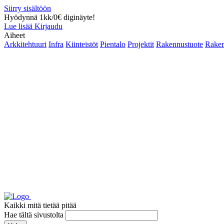
Siirry sisältöön
Hyödynnä 1kk/0€ diginäyte!
Lue lisää
Kirjaudu
Aiheet
Arkkitehtuuri
Infra
Kiinteistöt
Pientalo
Projektit
Rakennustuote
Raken
Kaikki mitä tietää pitää
Hae tältä sivustolta