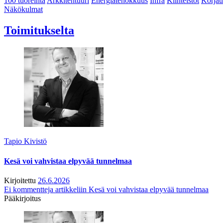
100 tuoreinta
Arkkitehtuuri
Energiatehokkuus
Infra
Kiinteistöt
Korjau
Näkökulmat
Toimitukselta
Tapio Kivistö
Kesä voi vahvistaa elpyvää tunnelmaa
Kirjoitettu
26.6.2026
Ei kommentteja
artikkeliin Kesä voi vahvistaa elpyvää tunnelmaa
Pääkirjoitus