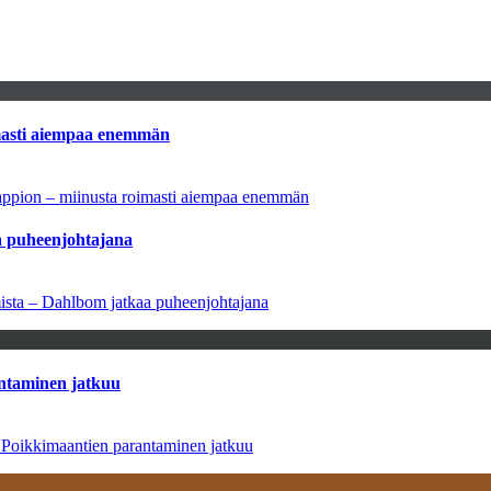
imasti aiempaa enemmän
tappion – miinusta roimasti aiempaa enemmän
aa puheenjohtajana
amista – Dahlbom jatkaa puheenjohtajana
antaminen jatkuu
– Poikkimaantien parantaminen jatkuu