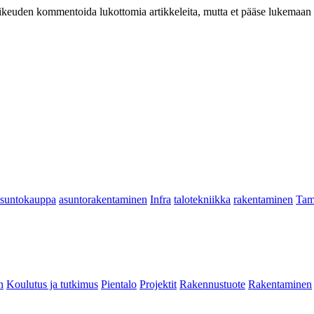
at oikeuden kommentoida lukottomia artikkeleita, mutta et pääse lukemaan l
asuntokauppa
asuntorakentaminen
Infra
talotekniikka
rakentaminen
Tam
n
Koulutus ja tutkimus
Pientalo
Projektit
Rakennustuote
Rakentaminen