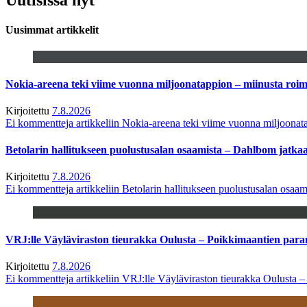
Uusimmat artikkelit
Nokia-areena teki viime vuonna miljoonatappion – miinusta ro
Kirjoitettu
7.8.2026
Ei kommentteja
artikkeliin Nokia-areena teki viime vuonna miljoona
Betolarin hallitukseen puolustusalan osaamista – Dahlbom jatk
Kirjoitettu
7.8.2026
Ei kommentteja
artikkeliin Betolarin hallitukseen puolustusalan osa
VRJ:lle Väyläviraston tieurakka Oulusta – Poikkimaantien par
Kirjoitettu
7.8.2026
Ei kommentteja
artikkeliin VRJ:lle Väyläviraston tieurakka Oulusta 