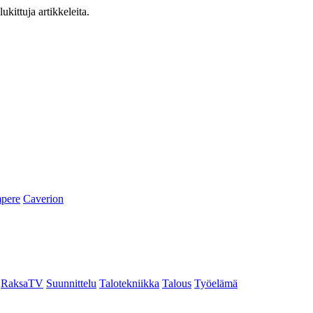
ukittuja artikkeleita.
pere
Caverion
RaksaTV
Suunnittelu
Talotekniikka
Talous
Työelämä