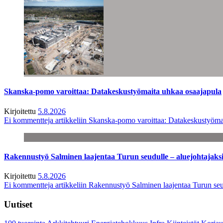
Skanska-pomo varoittaa: Datakeskustyömaita uhkaa osaajapula
Kirjoitettu
5.8.2026
Ei kommentteja
artikkeliin Skanska-pomo varoittaa: Datakeskustyöma
Rakennustyö Salminen laajentaa Turun seudulle – aluejohtajaks
Kirjoitettu
5.8.2026
Ei kommentteja
artikkeliin Rakennustyö Salminen laajentaa Turun seu
Uutiset