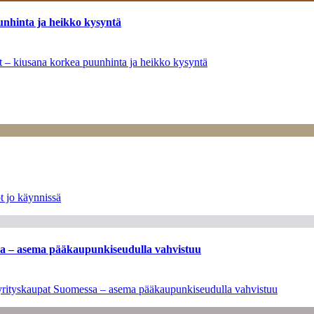
unhinta ja heikko kysyntä
ät – kiusana korkea puunhinta ja heikko kysyntä
t jo käynnissä
ssa – asema pääkaupunkiseudulla vahvistuu
en yrityskaupat Suomessa – asema pääkaupunkiseudulla vahvistuu