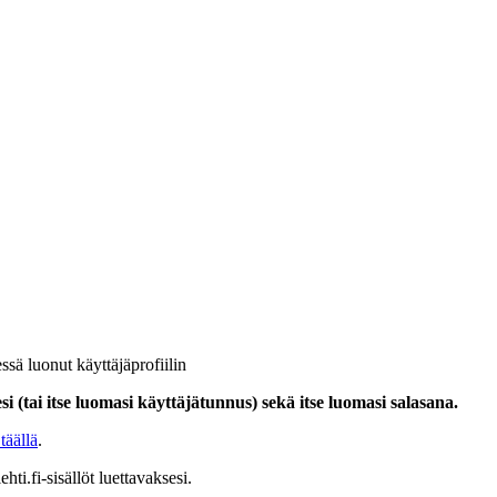
ssä luonut käyttäjäprofiilin
i (tai itse luomasi käyttäjätunnus) sekä itse luomasi salasana.
täällä
.
hti.fi-sisällöt luettavaksesi.