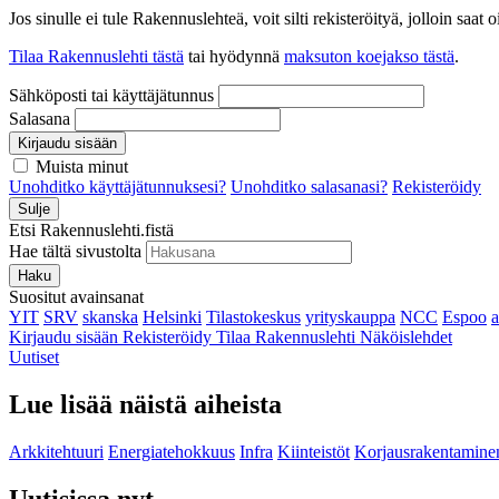
Jos sinulle ei tule Rakennuslehteä, voit silti rekisteröityä, jolloin sa
Tilaa Rakennuslehti tästä
tai hyödynnä
maksuton koejakso tästä
.
Sähköposti tai käyttäjätunnus
Salasana
Kirjaudu sisään
Muista minut
Unohditko käyttäjätunnuksesi?
Unohditko salasanasi?
Rekisteröidy
Sulje
Etsi Rakennuslehti.fistä
Hae tältä sivustolta
Haku
Suositut avainsanat
YIT
SRV
skanska
Helsinki
Tilastokeskus
yrityskauppa
NCC
Espoo
Kirjaudu sisään
Rekisteröidy
Tilaa Rakennuslehti
Näköislehdet
Uutiset
Lue lisää näistä aiheista
Arkkitehtuuri
Energiatehokkuus
Infra
Kiinteistöt
Korjausrakentamine
Uutisissa nyt