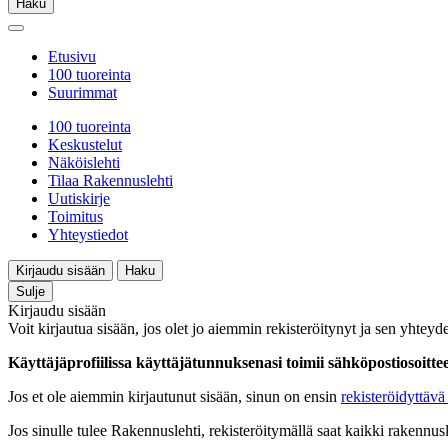
Haku
Etusivu
100 tuoreinta
Suurimmat
100 tuoreinta
Keskustelut
Näköislehti
Tilaa Rakennuslehti
Uutiskirje
Toimitus
Yhteystiedot
Kirjaudu sisään
Haku
Sulje
Kirjaudu sisään
Voit kirjautua sisään, jos olet jo aiemmin rekisteröitynyt ja sen yhteyde
Käyttäjäprofiilissa käyttäjätunnuksenasi toimii sähköpostiosoittees
Jos et ole aiemmin kirjautunut sisään, sinun on ensin
rekisteröidyttävä 
Jos sinulle tulee Rakennuslehti, rekisteröitymällä saat kaikki rakennusle