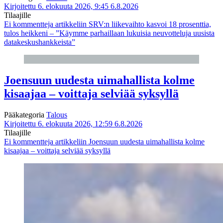
Kirjoitettu 6. elokuuta 2026, 9:45
6.8.2026
Tilaajille
Ei kommentteja
artikkeliin SRV:n liikevaihto kasvoi 18 prosenttia,
tulos heikkeni – ”Käymme parhaillaan lukuisia neuvotteluja uusista
datakeskushankkeista”
Joensuun uudesta uimahallista kolme
kisaajaa – voittaja selviää syksyllä
Pääkategoria
Talous
Kirjoitettu 6. elokuuta 2026, 12:59
6.8.2026
Tilaajille
Ei kommentteja
artikkeliin Joensuun uudesta uimahallista kolme
kisaajaa – voittaja selviää syksyllä