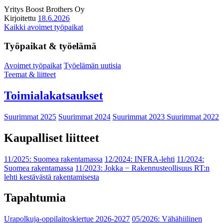
Yritys
Boost Brothers Oy
Kirjoitettu
18.6.2026
Kaikki avoimet työpaikat
Työpaikat & työelämä
Avoimet työpaikat
Työelämän uutisia
Teemat & liitteet
Toimialakatsaukset
Suurimmat 2025
Suurimmat 2024
Suurimmat 2023
Suurimmat 2022
Kaupalliset liitteet
11/2025: Suomea rakentamassa
12/2024: INFRA-lehti
11/2024:
Suomea rakentamassa
11/2023: Jokka − Rakennusteollisuus RT:n
lehti kestävästä rakentamisesta
Tapahtumia
Urapolkuja-oppilaitoskiertue 2026-2027
05/2026: Vähähiilinen