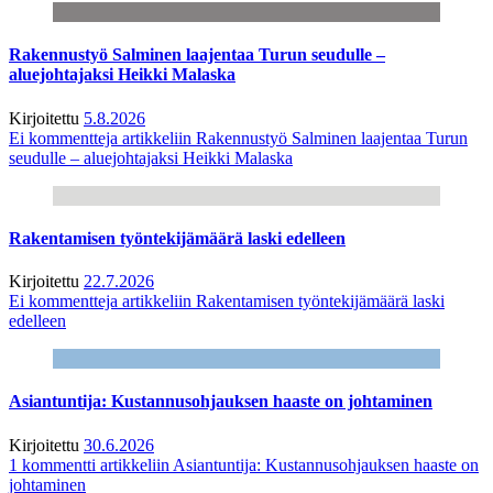
Rakennustyö Salminen laajentaa Turun seudulle –
aluejohtajaksi Heikki Malaska
Kirjoitettu
5.8.2026
Ei kommentteja
artikkeliin Rakennustyö Salminen laajentaa Turun
seudulle – aluejohtajaksi Heikki Malaska
Rakentamisen työntekijämäärä laski edelleen
Kirjoitettu
22.7.2026
Ei kommentteja
artikkeliin Rakentamisen työntekijämäärä laski
edelleen
Asiantuntija: Kustannusohjauksen haaste on johtaminen
Kirjoitettu
30.6.2026
1 kommentti
artikkeliin Asiantuntija: Kustannusohjauksen haaste on
johtaminen