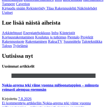
Tampere
Caverion
Kirjaudu sisään
Rekisteröidy
Tilaa Rakennuslehti
Näköislehdet
Uutiset
Lue lisää näistä aiheista
Arkkitehtuuri
Energiatehokkuus
Infra
Kiinteistöt
Korjausrakentaminen
Koulutus ja tutkimus
Pientalo
Projektit
Rakennustuote
Rakentaminen
RaksaTV
Suunnittelu
Talotekniikka
Talous
Työelämä
Uutisissa nyt
Uusimmat artikkelit
Nokia-areena teki viime vuonna miljoonatappion – miinusta
roimasti aiempaa enemmän
Kirjoitettu
7.8.2026
Ei kommentteja
artikkeliin Nokia-areena teki viime vuonna