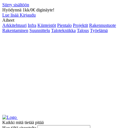
Siirry sisältöön
Hyödynnä 1kk/0€ diginäyte!
Lue lisää
Kirjaudu
Aiheet
Arkkitehtuuri
Infra
Kiinteistöt
Pientalo
Projektit
Rakennustuote
Rakentaminen
Suunnittelu
Talotekniikka
Talous
Työelämä
Kaikki mitä tietää pitää
Hae tältä sivustolta