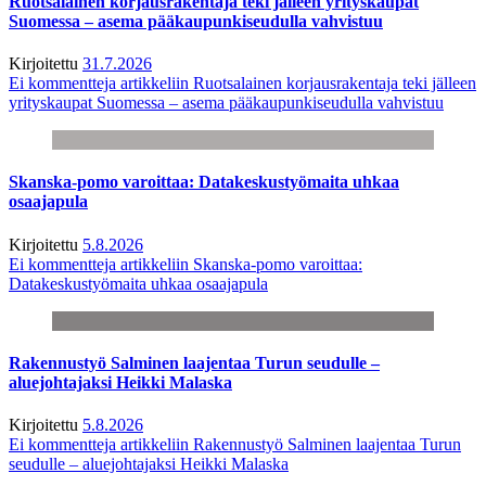
Ruotsalainen korjausrakentaja teki jälleen yrityskaupat
Suomessa – asema pääkaupunkiseudulla vahvistuu
Kirjoitettu
31.7.2026
Ei kommentteja
artikkeliin Ruotsalainen korjausrakentaja teki jälleen
yrityskaupat Suomessa – asema pääkaupunkiseudulla vahvistuu
Skanska-pomo varoittaa: Datakeskustyömaita uhkaa
osaajapula
Kirjoitettu
5.8.2026
Ei kommentteja
artikkeliin Skanska-pomo varoittaa:
Datakeskustyömaita uhkaa osaajapula
Rakennustyö Salminen laajentaa Turun seudulle –
aluejohtajaksi Heikki Malaska
Kirjoitettu
5.8.2026
Ei kommentteja
artikkeliin Rakennustyö Salminen laajentaa Turun
seudulle – aluejohtajaksi Heikki Malaska