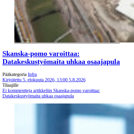
Skanska-pomo varoittaa:
Datakeskustyömaita uhkaa osaajapula
Pääkategoria
Infra
Kirjoitettu 5. elokuuta 2026, 13:00
5.8.2026
Tilaajille
Ei kommentteja
artikkeliin Skanska-pomo varoittaa:
Datakeskustyömaita uhkaa osaajapula