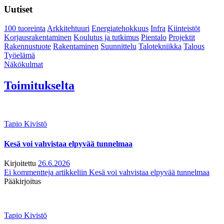
Uutiset
100 tuoreinta
Arkkitehtuuri
Energiatehokkuus
Infra
Kiinteistöt
Korjausrakentaminen
Koulutus ja tutkimus
Pientalo
Projektit
Rakennustuote
Rakentaminen
Suunnittelu
Talotekniikka
Talous
Työelämä
Näkökulmat
Toimitukselta
Tapio Kivistö
Kesä voi vahvistaa elpyvää tunnelmaa
Kirjoitettu
26.6.2026
Ei kommentteja
artikkeliin Kesä voi vahvistaa elpyvää tunnelmaa
Pääkirjoitus
Tapio Kivistö