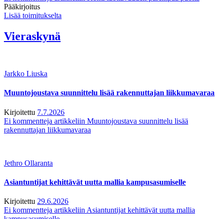
Pääkirjoitus
Lisää toimitukselta
Vieraskynä
Jarkko Liuska
Muuntojoustava suunnittelu lisää rakennuttajan liikkumavaraa
Kirjoitettu
7.7.2026
Ei kommentteja
artikkeliin Muuntojoustava suunnittelu lisää
rakennuttajan liikkumavaraa
Jethro Ollaranta
Asiantuntijat kehittävät uutta mallia kampusasumiselle
Kirjoitettu
29.6.2026
Ei kommentteja
artikkeliin Asiantuntijat kehittävät uutta mallia
kampusasumiselle