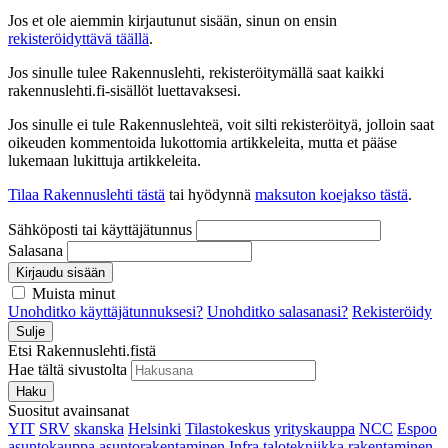
Jos et ole aiemmin kirjautunut sisään, sinun on ensin
rekisteröidyttävä täällä
.
Jos sinulle tulee Rakennuslehti, rekisteröitymällä saat kaikki
rakennuslehti.fi-sisällöt luettavaksesi.
Jos sinulle ei tule Rakennuslehteä, voit silti rekisteröityä, jolloin saat
oikeuden kommentoida lukottomia artikkeleita, mutta et pääse
lukemaan lukittuja artikkeleita.
Tilaa Rakennuslehti tästä
tai hyödynnä
maksuton koejakso tästä
.
Sähköposti tai käyttäjätunnus
Salasana
Kirjaudu sisään
Muista minut
Unohditko käyttäjätunnuksesi?
Unohditko salasanasi?
Rekisteröidy
Sulje
Etsi Rakennuslehti.fistä
Hae tältä sivustolta
Haku
Suositut avainsanat
YIT
SRV
skanska
Helsinki
Tilastokeskus
yrityskauppa
NCC
Espoo
asuntokauppa
asuntorakentaminen
Infra
talotekniikka
rakentaminen