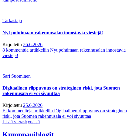
Tarkastaja
Nyt pohtimaan rakennusalan innostavia viestejä!
Kirjoitettu
26.6.2026
8 kommenttia
artikkeliin Nyt pohtimaan rakennusalan innostavia
viestejä!
Sari Suominen
Digitaalinen riippuvuus on strateginen riski, jota Suomen
rakennusala ei voi sivuuttaa
Kirjoitettu
25.6.2026
Ei kommentteja
artikkeliin Digitaalinen riippuvuus on strateginen
riski, jota Suomen rakennusala ei voi sivuuttaa
Lisää vieraskynästä
Kumppaniblogit