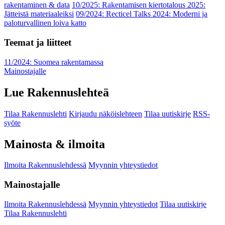
rakentaminen & data
10/2025: Rakentamisen kiertotalous 2025:
Jätteistä materiaaleiksi
09/2024: Recticel Talks 2024: Moderni ja
paloturvallinen loiva katto
Teemat ja liitteet
11/2024: Suomea rakentamassa
Mainostajalle
Lue Rakennuslehteä
Tilaa Rakennuslehti
Kirjaudu näköislehteen
Tilaa uutiskirje
RSS-
syöte
Mainosta & ilmoita
Ilmoita Rakennuslehdessä
Myynnin yhteystiedot
Mainostajalle
Ilmoita Rakennuslehdessä
Myynnin yhteystiedot
Tilaa uutiskirje
Tilaa Rakennuslehti