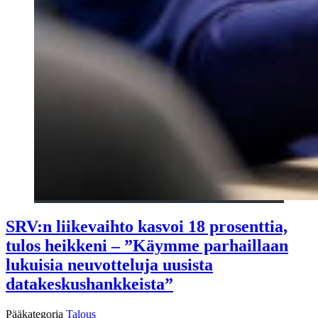
SRV:n liikevaihto kasvoi 18 prosenttia,
tulos heikkeni – ”Käymme parhaillaan
lukuisia neuvotteluja uusista
datakeskushankkeista”
Pääkategoria
Talous