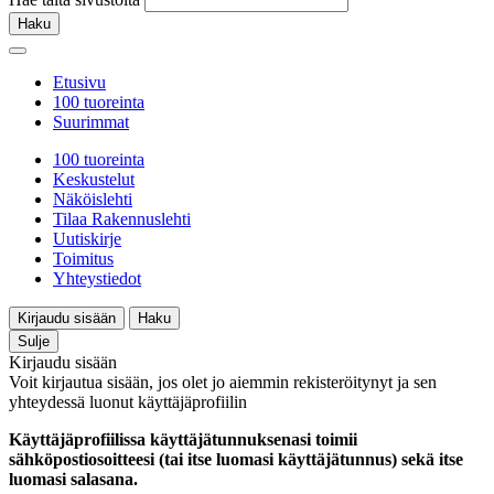
Haku
Etusivu
100 tuoreinta
Suurimmat
100 tuoreinta
Keskustelut
Näköislehti
Tilaa Rakennuslehti
Uutiskirje
Toimitus
Yhteystiedot
Kirjaudu sisään
Haku
Sulje
Kirjaudu sisään
Voit kirjautua sisään, jos olet jo aiemmin rekisteröitynyt ja sen
yhteydessä luonut käyttäjäprofiilin
Käyttäjäprofiilissa käyttäjätunnuksenasi toimii
sähköpostiosoitteesi (tai itse luomasi käyttäjätunnus) sekä itse
luomasi salasana.