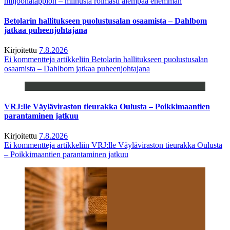
miljoonatappion – miinusta roimasti aiempaa enemmän
Betolarin hallitukseen puolustusalan osaamista – Dahlbom
jatkaa puheenjohtajana
Kirjoitettu
7.8.2026
Ei kommentteja
artikkeliin Betolarin hallitukseen puolustusalan
osaamista – Dahlbom jatkaa puheenjohtajana
VRJ:lle Väyläviraston tieurakka Oulusta – Poikkimaantien
parantaminen jatkuu
Kirjoitettu
7.8.2026
Ei kommentteja
artikkeliin VRJ:lle Väyläviraston tieurakka Oulusta
– Poikkimaantien parantaminen jatkuu