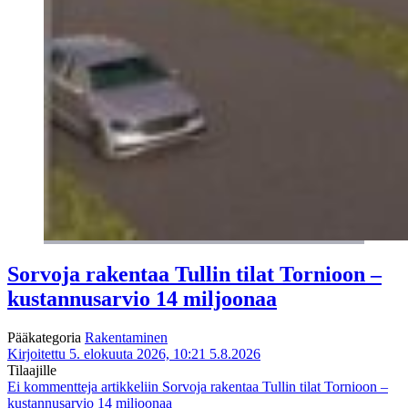
Sorvoja rakentaa Tullin tilat Tornioon –
kustannusarvio 14 miljoonaa
Pääkategoria
Rakentaminen
Kirjoitettu 5. elokuuta 2026, 10:21
5.8.2026
Tilaajille
Ei kommentteja
artikkeliin Sorvoja rakentaa Tullin tilat Tornioon –
kustannusarvio 14 miljoonaa