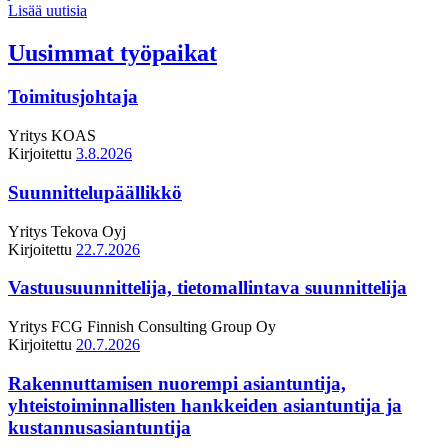
Lisää uutisia
Uusimmat työpaikat
Toimitusjohtaja
Yritys
KOAS
Kirjoitettu
3.8.2026
Suunnittelupäällikkö
Yritys
Tekova Oyj
Kirjoitettu
22.7.2026
Vastuusuunnittelija, tietomallintava suunnittelija
Yritys
FCG Finnish Consulting Group Oy
Kirjoitettu
20.7.2026
Rakennuttamisen nuorempi asiantuntija,
yhteistoiminnallisten hankkeiden asiantuntija ja
kustannusasiantuntija