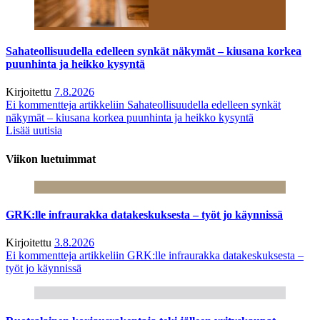
Sahateollisuudella edelleen synkät näkymät – kiusana korkea
puunhinta ja heikko kysyntä
Kirjoitettu
7.8.2026
Ei kommentteja
artikkeliin Sahateollisuudella edelleen synkät
näkymät – kiusana korkea puunhinta ja heikko kysyntä
Lisää uutisia
Viikon luetuimmat
GRK:lle infraurakka datakeskuksesta – työt jo käynnissä
Kirjoitettu
3.8.2026
Ei kommentteja
artikkeliin GRK:lle infraurakka datakeskuksesta –
työt jo käynnissä