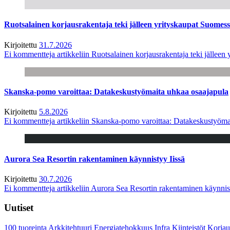
Ruotsalainen korjausrakentaja teki jälleen yrityskaupat Suome
Kirjoitettu
31.7.2026
Ei kommentteja
artikkeliin Ruotsalainen korjausrakentaja teki jälle
Skanska-pomo varoittaa: Datakeskustyömaita uhkaa osaajapula
Kirjoitettu
5.8.2026
Ei kommentteja
artikkeliin Skanska-pomo varoittaa: Datakeskustyöma
Aurora Sea Resortin rakentaminen käynnistyy Iissä
Kirjoitettu
30.7.2026
Ei kommentteja
artikkeliin Aurora Sea Resortin rakentaminen käynnis
Uutiset
100 tuoreinta
Arkkitehtuuri
Energiatehokkuus
Infra
Kiinteistöt
Korjau