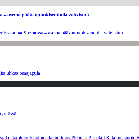
ssa – asema pääkaupunkiseudulla vahvistuu
en yrityskaupat Suomessa – asema pääkaupunkiseudulla vahvistuu
ita uhkaa osaajapula
tyy Iissä
srakentaminen
Koulutus ja tutkimus
Pientalo
Projektit
Rakennustuote
R