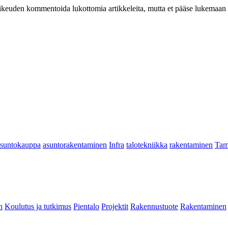
at oikeuden kommentoida lukottomia artikkeleita, mutta et pääse lukemaan l
asuntokauppa
asuntorakentaminen
Infra
talotekniikka
rakentaminen
Tam
n
Koulutus ja tutkimus
Pientalo
Projektit
Rakennustuote
Rakentaminen