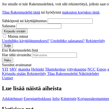
Jos sinulle ei tule Rakennuslehteä, voit silti rekisteröityä, jolloin sa
Tilaa Rakennuslehti tästä
tai hyödynnä
maksuton koejakso tästä
.
Sähköposti tai käyttäjätunnus
Salasana
Kirjaudu sisään
Muista minut
Unohditko käyttäjätunnuksesi?
Unohditko salasanasi?
Rekisteröidy
Sulje
Etsi Rakennuslehti.fistä
Hae tältä sivustolta
Haku
Suositut avainsanat
YIT
SRV
skanska
Helsinki
Tilastokeskus
yrityskauppa
NCC
Espoo
Kirjaudu sisään
Rekisteröidy
Tilaa Rakennuslehti
Näköislehdet
Uutiset
Lue lisää näistä aiheista
Arkkitehtuuri
Energiatehokkuus
Infra
Kiinteistöt
Korjausrakentamine
Uutisissa nyt