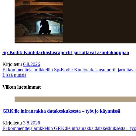
Sp-Kodit: Kuntotarkastusraportit jarruttavat asuntokauppaa
Kirjoitettu
6.8.2026
Ei kommentteja
artikkeliin Sp-Kodit: Kuntotarkastusraportit jarruttav
Lisää uutisia
Viikon luetuimmat
GRK:lle infraurakka datakeskuksesta – työt jo käynnissä
Kirjoitettu
3.8.2026
Ei kommentteja
artikkeliin GRK:lle infraurakka datakeskuksesta – työ