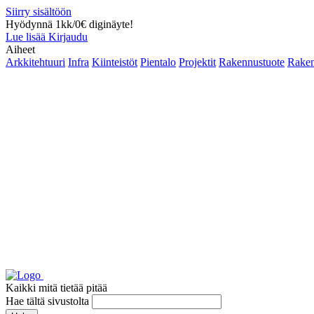
Siirry sisältöön
Hyödynnä 1kk/0€ diginäyte!
Lue lisää
Kirjaudu
Aiheet
Arkkitehtuuri
Infra
Kiinteistöt
Pientalo
Projektit
Rakennustuote
Raken
Kaikki mitä tietää pitää
Hae tältä sivustolta