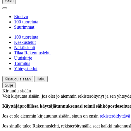
Haku
Etusivu
100 tuoreinta
Suurimmat
100 tuoreinta
Keskustelut
Näköislehti
Tilaa Rakennuslehti
Uutiskirje
Toimitus
Yhteystiedot
Kirjaudu sisään
Haku
Sulje
Kirjaudu sisään
Voit kirjautua sisään, jos olet jo aiemmin rekisteröitynyt ja sen yhteyde
Käyttäjäprofiilissa käyttäjätunnuksenasi toimii sähköpostiosoittees
Jos et ole aiemmin kirjautunut sisään, sinun on ensin
rekisteröidyttävä 
Jos sinulle tulee Rakennuslehti, rekisteröitymällä saat kaikki rakennusle