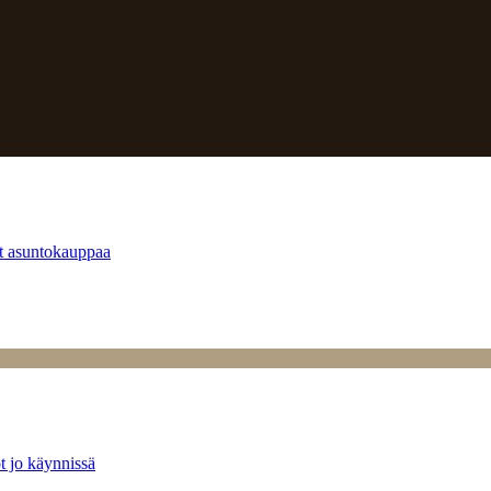
at asuntokauppaa
t jo käynnissä