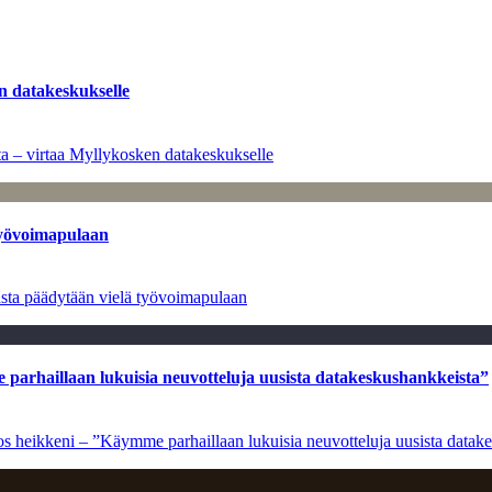
n datakeskukselle
a – virtaa Myllykosken datakeskukselle
työvoimapulaan
asta päädytään vielä työvoimapulaan
e parhaillaan lukuisia neuvotteluja uusista datakeskushankkeista”
ulos heikkeni – ”Käymme parhaillaan lukuisia neuvotteluja uusista data