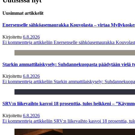
Uusimmat artikkelit
Enersenselle sähköasemaurakka Kouvolasta – virtaa Myllykoske
Kirjoitettu
6.8.2026
Ei kommentteja
artikkeliin Enersenselle sähköasemaurakka Kouvolast
Starkin ammattilaiskysely: Suhdannekuopasta päädytään vielä 
Kirjoitettu
6.8.2026
Ei kommentteja
artikkeliin Starkin ammattilaiskysely: Suhdannekuop
SRV:n liikevaihto kasvoi 18 prosenttia, tulos heikkeni – ”Käymm
Kirjoitettu
6.8.2026
Ei kommentteja
artikkeliin SRV:n liikevaihto kasvoi 18 prosenttia, t