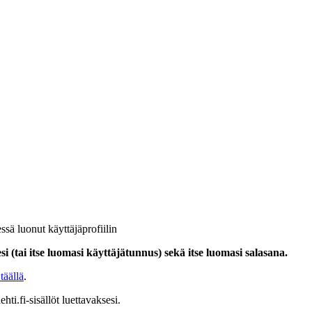
ssä luonut käyttäjäprofiilin
i (tai itse luomasi käyttäjätunnus) sekä itse luomasi salasana.
täällä
.
hti.fi-sisällöt luettavaksesi.