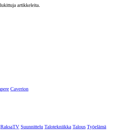
ukittuja artikkeleita.
pere
Caverion
RaksaTV
Suunnittelu
Talotekniikka
Talous
Työelämä