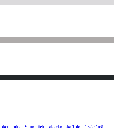
akentaminen
Suunnittelu
Talotekniikka
Talous
Työelämä