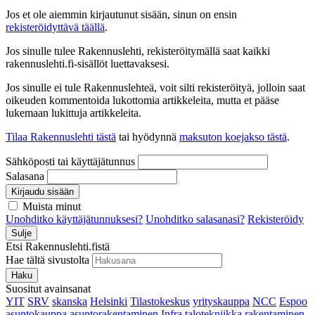
Jos et ole aiemmin kirjautunut sisään, sinun on ensin
rekisteröidyttävä täällä
.
Jos sinulle tulee Rakennuslehti, rekisteröitymällä saat kaikki
rakennuslehti.fi-sisällöt luettavaksesi.
Jos sinulle ei tule Rakennuslehteä, voit silti rekisteröityä, jolloin saat
oikeuden kommentoida lukottomia artikkeleita, mutta et pääse
lukemaan lukittuja artikkeleita.
Tilaa Rakennuslehti tästä
tai hyödynnä
maksuton koejakso tästä
.
Sähköposti tai käyttäjätunnus
Salasana
Kirjaudu sisään
Muista minut
Unohditko käyttäjätunnuksesi?
Unohditko salasanasi?
Rekisteröidy
Sulje
Etsi Rakennuslehti.fistä
Hae tältä sivustolta
Haku
Suositut avainsanat
YIT
SRV
skanska
Helsinki
Tilastokeskus
yrityskauppa
NCC
Espoo
asuntokauppa
asuntorakentaminen
Infra
talotekniikka
rakentaminen