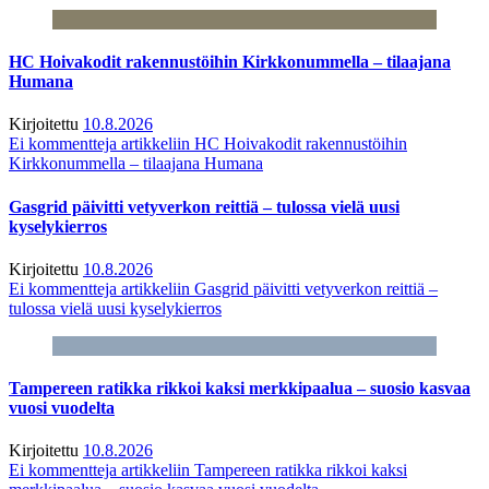
HC Hoivakodit rakennustöihin Kirkkonummella – tilaajana
Humana
Kirjoitettu
10.8.2026
Ei kommentteja
artikkeliin HC Hoivakodit rakennustöihin
Kirkkonummella – tilaajana Humana
Gasgrid päivitti vetyverkon reittiä – tulossa vielä uusi
kyselykierros
Kirjoitettu
10.8.2026
Ei kommentteja
artikkeliin Gasgrid päivitti vetyverkon reittiä –
tulossa vielä uusi kyselykierros
Tampereen ratikka rikkoi kaksi merkkipaalua – suosio kasvaa
vuosi vuodelta
Kirjoitettu
10.8.2026
Ei kommentteja
artikkeliin Tampereen ratikka rikkoi kaksi