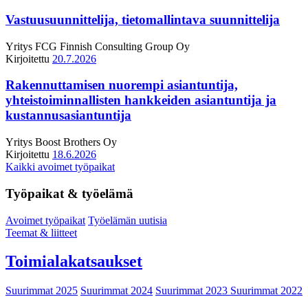
Vastuusuunnittelija, tietomallintava suunnittelija
Yritys
FCG Finnish Consulting Group Oy
Kirjoitettu
20.7.2026
Rakennuttamisen nuorempi asiantuntija,
yhteistoiminnallisten hankkeiden asiantuntija ja
kustannusasiantuntija
Yritys
Boost Brothers Oy
Kirjoitettu
18.6.2026
Kaikki avoimet työpaikat
Työpaikat & työelämä
Avoimet työpaikat
Työelämän uutisia
Teemat & liitteet
Toimialakatsaukset
Suurimmat 2025
Suurimmat 2024
Suurimmat 2023
Suurimmat 2022