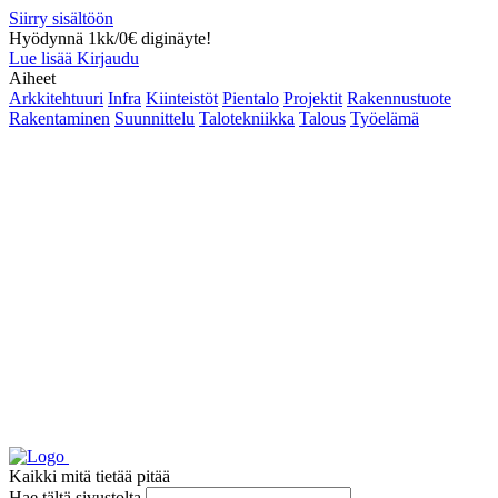
Siirry sisältöön
Hyödynnä 1kk/0€ diginäyte!
Lue lisää
Kirjaudu
Aiheet
Arkkitehtuuri
Infra
Kiinteistöt
Pientalo
Projektit
Rakennustuote
Rakentaminen
Suunnittelu
Talotekniikka
Talous
Työelämä
Kaikki mitä tietää pitää
Hae tältä sivustolta