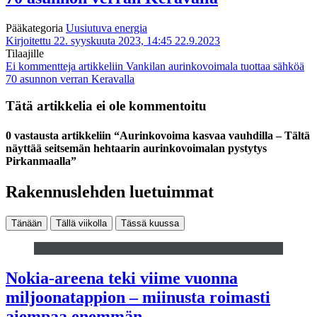
Pääkategoria
Uusiutuva energia
Kirjoitettu 22. syyskuuta 2023, 14:45
22.9.2023
Tilaajille
Ei kommentteja
artikkeliin Vankilan aurinkovoimala tuottaa sähköä
70 asunnon verran Keravalla
Tätä artikkelia ei ole kommentoitu
0 vastausta artikkeliin “Aurinkovoima kasvaa vauhdilla – Tältä
näyttää seitsemän hehtaarin aurinkovoimalan pystytys
Pirkanmaalla”
Rakennuslehden luetuimmat
Tänään
Tällä viikolla
Tässä kuussa
Nokia-areena teki viime vuonna
miljoonatappion – miinusta roimasti
aiempaa enemmän