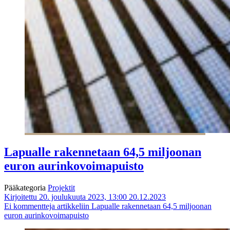
Lapualle rakennetaan 64,5 miljoonan
euron aurinkovoimapuisto
Pääkategoria
Projektit
Kirjoitettu 20. joulukuuta 2023, 13:00
20.12.2023
Ei kommentteja
artikkeliin Lapualle rakennetaan 64,5 miljoonan
euron aurinkovoimapuisto