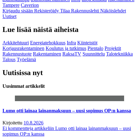
Tampere
Caverion
Kirjaudu sisään
Rekisteröidy
Tilaa Rakennuslehti
Näköislehdet
Uutiset
Lue lisää näistä aiheista
Arkkitehtuuri
Energiatehokkuus
Infra
Kiinteistöt
Korjausrakentaminen
Koulutus ja tutkimus
Pientalo
Projektit
Rakennustuote
Rakentaminen
RaksaTV
Suunnittelu
Talotekniikka
Talous
Työelämä
Uutisissa nyt
Uusimmat artikkelit
Lumo otti lainaa lainanmaksuun – uusi sopimus OP:n kanssa
Kirjoitettu
10.8.2026
Ei kommentteja
artikkeliin Lumo otti lainaa lainanmaksuun – uusi
sopimus OP:n kanssa