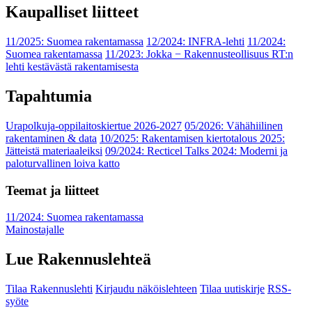
Kaupalliset liitteet
11/2025: Suomea rakentamassa
12/2024: INFRA-lehti
11/2024:
Suomea rakentamassa
11/2023: Jokka − Rakennusteollisuus RT:n
lehti kestävästä rakentamisesta
Tapahtumia
Urapolkuja-oppilaitoskiertue 2026-2027
05/2026: Vähähiilinen
rakentaminen & data
10/2025: Rakentamisen kiertotalous 2025:
Jätteistä materiaaleiksi
09/2024: Recticel Talks 2024: Moderni ja
paloturvallinen loiva katto
Teemat ja liitteet
11/2024: Suomea rakentamassa
Mainostajalle
Lue Rakennuslehteä
Tilaa Rakennuslehti
Kirjaudu näköislehteen
Tilaa uutiskirje
RSS-
syöte