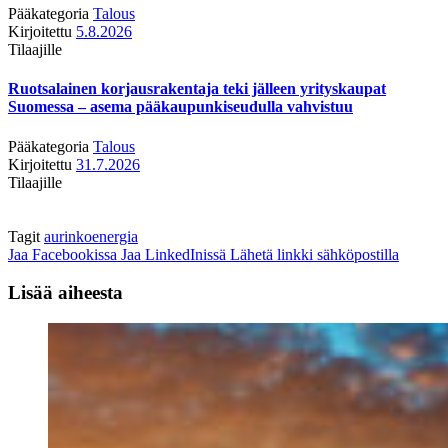
Pääkategoria
Talous
Kirjoitettu
5.8.2026
Tilaajille
Ruotsalainen korjausrakentaja teki jälleen yrityskaupat
Suomessa – asema pääkaupunkiseudulla vahvistuu
Pääkategoria
Talous
Kirjoitettu
31.7.2026
Tilaajille
Tagit
aurinkoenergia
Jaa Facebookissa
Jaa LinkedInissä
Lähetä linkki sähköpostilla
Lisää aiheesta