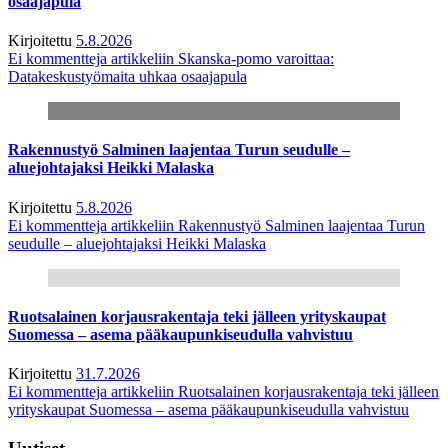
osaajapula
Kirjoitettu
5.8.2026
Ei kommentteja
artikkeliin Skanska-pomo varoittaa:
Datakeskustyömaita uhkaa osaajapula
Rakennustyö Salminen laajentaa Turun seudulle –
aluejohtajaksi Heikki Malaska
Kirjoitettu
5.8.2026
Ei kommentteja
artikkeliin Rakennustyö Salminen laajentaa Turun
seudulle – aluejohtajaksi Heikki Malaska
Ruotsalainen korjausrakentaja teki jälleen yrityskaupat
Suomessa – asema pääkaupunkiseudulla vahvistuu
Kirjoitettu
31.7.2026
Ei kommentteja
artikkeliin Ruotsalainen korjausrakentaja teki jälleen
yrityskaupat Suomessa – asema pääkaupunkiseudulla vahvistuu