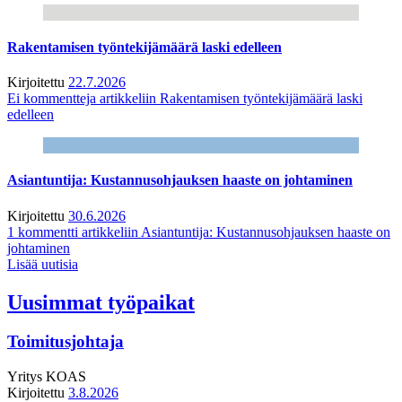
Rakentamisen työntekijämäärä laski edelleen
Kirjoitettu
22.7.2026
Ei kommentteja
artikkeliin Rakentamisen työntekijämäärä laski
edelleen
Asiantuntija: Kustannusohjauksen haaste on johtaminen
Kirjoitettu
30.6.2026
1 kommentti
artikkeliin Asiantuntija: Kustannusohjauksen haaste on
johtaminen
Lisää uutisia
Uusimmat työpaikat
Toimitusjohtaja
Yritys
KOAS
Kirjoitettu
3.8.2026