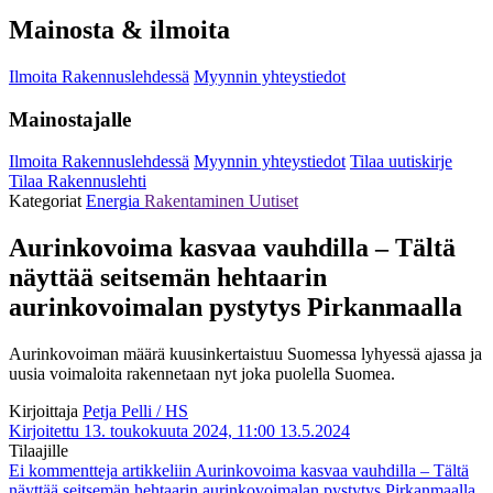
Mainosta & ilmoita
Ilmoita Rakennuslehdessä
Myynnin yhteystiedot
Mainostajalle
Ilmoita Rakennuslehdessä
Myynnin yhteystiedot
Tilaa uutiskirje
Tilaa Rakennuslehti
Kategoriat
Energia
Rakentaminen
Uutiset
Aurinkovoima kasvaa vauhdilla – Tältä
näyttää seitsemän hehtaarin
aurinkovoimalan pystytys Pirkanmaalla
Aurinkovoiman määrä kuusinkertaistuu Suomessa lyhyessä ajassa ja
uusia voimaloita rakennetaan nyt joka puolella Suomea.
Kirjoittaja
Petja Pelli / HS
Kirjoitettu 13. toukokuuta 2024, 11:00
13.5.2024
Tilaajille
Ei kommentteja
artikkeliin Aurinkovoima kasvaa vauhdilla – Tältä
näyttää seitsemän hehtaarin aurinkovoimalan pystytys Pirkanmaalla