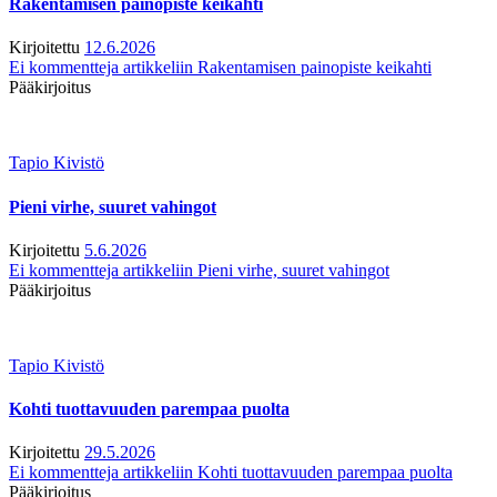
Rakentamisen painopiste keikahti
Kirjoitettu
12.6.2026
Ei kommentteja
artikkeliin Rakentamisen painopiste keikahti
Pääkirjoitus
Tapio Kivistö
Pieni virhe, suuret vahingot
Kirjoitettu
5.6.2026
Ei kommentteja
artikkeliin Pieni virhe, suuret vahingot
Pääkirjoitus
Tapio Kivistö
Kohti tuottavuuden parempaa puolta
Kirjoitettu
29.5.2026
Ei kommentteja
artikkeliin Kohti tuottavuuden parempaa puolta
Pääkirjoitus