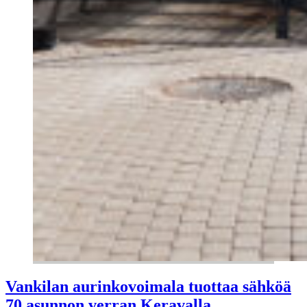
Vankilan aurinkovoimala tuottaa sähköä
70 asunnon verran Keravalla