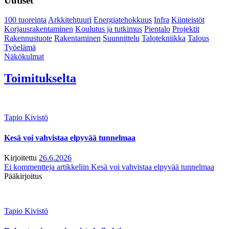
Uutiset
100 tuoreinta
Arkkitehtuuri
Energiatehokkuus
Infra
Kiinteistöt
Korjausrakentaminen
Koulutus ja tutkimus
Pientalo
Projektit
Rakennustuote
Rakentaminen
Suunnittelu
Talotekniikka
Talous
Työelämä
Näkökulmat
Toimitukselta
Tapio Kivistö
Kesä voi vahvistaa elpyvää tunnelmaa
Kirjoitettu
26.6.2026
Ei kommentteja
artikkeliin Kesä voi vahvistaa elpyvää tunnelmaa
Pääkirjoitus
Tapio Kivistö