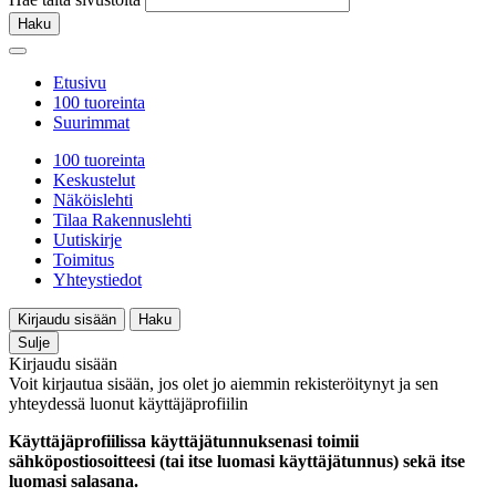
Haku
Etusivu
100 tuoreinta
Suurimmat
100 tuoreinta
Keskustelut
Näköislehti
Tilaa Rakennuslehti
Uutiskirje
Toimitus
Yhteystiedot
Kirjaudu sisään
Haku
Sulje
Kirjaudu sisään
Voit kirjautua sisään, jos olet jo aiemmin rekisteröitynyt ja sen
yhteydessä luonut käyttäjäprofiilin
Käyttäjäprofiilissa käyttäjätunnuksenasi toimii
sähköpostiosoitteesi (tai itse luomasi käyttäjätunnus) sekä itse
luomasi salasana.