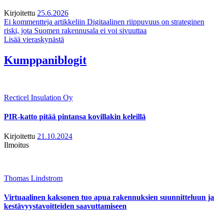
Kirjoitettu
25.6.2026
Ei kommentteja
artikkeliin Digitaalinen riippuvuus on strateginen
riski, jota Suomen rakennusala ei voi sivuuttaa
Lisää vieraskynästä
Kumppaniblogit
Recticel Insulation Oy
PIR-katto pitää pintansa kovillakin keleillä
Kirjoitettu
21.10.2024
Ilmoitus
Thomas Lindstrom
Virtuaalinen kaksonen tuo apua rakennuksien suunnitteluun ja
kestävyystavoitteiden saavuttamiseen