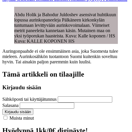
Abdu Holik ja Bahodur Juldoshev asensivat huhtikuun
lopussa aurinkopaneeleja Pälkäneen kirkonkylän
tuntumaan levittyvään aurinkovoimalaan. Viimeiset
metrit paneeleita kannetaan käsin. Mutainen maa on
yksi työporukan haasteista. Kuva: Kalle koponen / HS
Kuva: KALLE KOPONEN HS
Auringonpaahde ei ole ensimmäinen asia, joka Suomesta tulee
mieleen. Aurinkosähkön tuotantoon Suomi kuitenkin soveltuu
hyvin. Tai ainakin paljon paremmin kuin luulisi.
Tämä artikkeli on tilaajille
Kirjaudu sisään
Sähköposti tai käyttäjätunnus
Salasana
Kirjaudu sisään
Muista minut
Hyödynnä 1kk/0€ diginäyte!