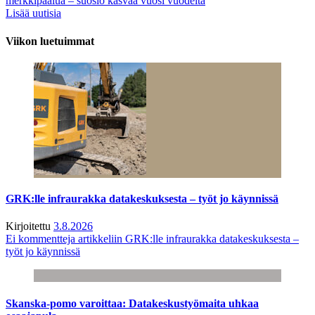
merkkipaalua – suosio kasvaa vuosi vuodelta
Lisää uutisia
Viikon luetuimmat
GRK:lle infraurakka datakeskuksesta – työt jo käynnissä
Kirjoitettu
3.8.2026
Ei kommentteja
artikkeliin GRK:lle infraurakka datakeskuksesta –
työt jo käynnissä
Skanska-pomo varoittaa: Datakeskustyömaita uhkaa