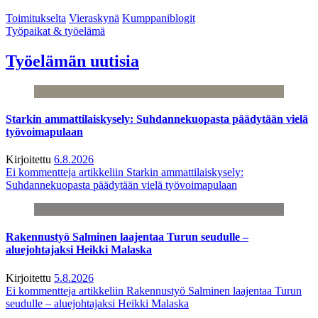
Toimitukselta
Vieraskynä
Kumppaniblogit
Työpaikat & työelämä
Työelämän uutisia
Starkin ammattilaiskysely: Suhdannekuopasta päädytään vielä
työvoimapulaan
Kirjoitettu
6.8.2026
Ei kommentteja
artikkeliin Starkin ammattilaiskysely:
Suhdannekuopasta päädytään vielä työvoimapulaan
Rakennustyö Salminen laajentaa Turun seudulle –
aluejohtajaksi Heikki Malaska
Kirjoitettu
5.8.2026
Ei kommentteja
artikkeliin Rakennustyö Salminen laajentaa Turun
seudulle – aluejohtajaksi Heikki Malaska