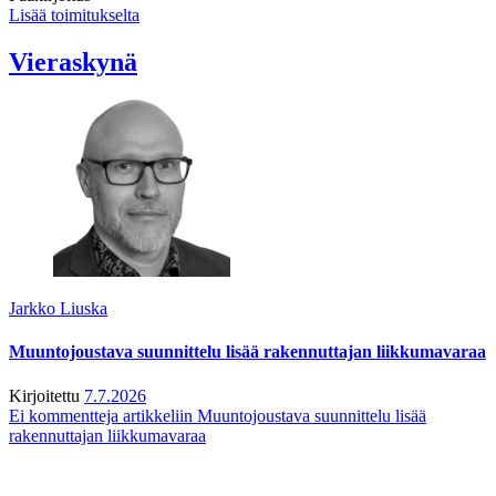
Lisää toimitukselta
Vieraskynä
Jarkko Liuska
Muuntojoustava suunnittelu lisää rakennuttajan liikkumavaraa
Kirjoitettu
7.7.2026
Ei kommentteja
artikkeliin Muuntojoustava suunnittelu lisää
rakennuttajan liikkumavaraa