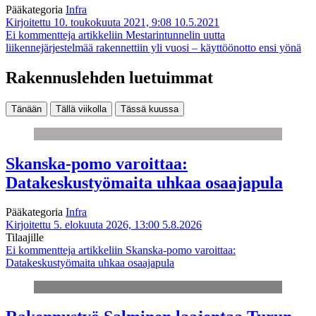
Pääkategoria
Infra
Kirjoitettu 10. toukokuuta 2021, 9:08
10.5.2021
Ei kommentteja
artikkeliin Mestarintunnelin uutta
liikennejärjestelmää rakennettiin yli vuosi – käyttöönotto ensi yönä
Rakennuslehden luetuimmat
Tänään
Tällä viikolla
Tässä kuussa
Skanska-pomo varoittaa:
Datakeskustyömaita uhkaa osaajapula
Pääkategoria
Infra
Kirjoitettu 5. elokuuta 2026, 13:00
5.8.2026
Tilaajille
Ei kommentteja
artikkeliin Skanska-pomo varoittaa:
Datakeskustyömaita uhkaa osaajapula