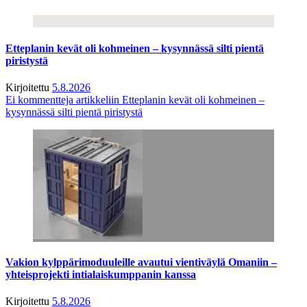
Etteplanin kevät oli kohmeinen – kysynnässä silti pientä
piristystä
Kirjoitettu
5.8.2026
Ei kommentteja
artikkeliin Etteplanin kevät oli kohmeinen –
kysynnässä silti pientä piristystä
Vakion kylppärimoduuleille avautui vientiväylä Omaniin –
yhteisprojekti intialaiskumppanin kanssa
Kirjoitettu
5.8.2026