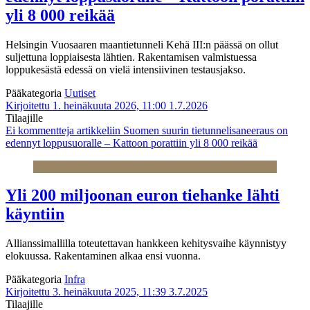
yli 8 000 reikää
Helsingin Vuosaaren maantietunneli Kehä III:n päässä on ollut
suljettuna loppiaisesta lähtien. Rakentamisen valmistuessa
loppukesästä edessä on vielä intensiivinen testausjakso.
Pääkategoria
Uutiset
Kirjoitettu 1. heinäkuuta 2026, 11:00
1.7.2026
Tilaajille
Ei kommentteja
artikkeliin Suomen suurin tietunnelisaneeraus on
edennyt loppusuoralle – Kattoon porattiin yli 8 000 reikää
Yli 200 miljoonan euron tiehanke lähti
käyntiin
Allianssimallilla toteutettavan hankkeen kehitysvaihe käynnistyy
elokuussa. Rakentaminen alkaa ensi vuonna.
Pääkategoria
Infra
Kirjoitettu 3. heinäkuuta 2025, 11:39
3.7.2025
Tilaajille