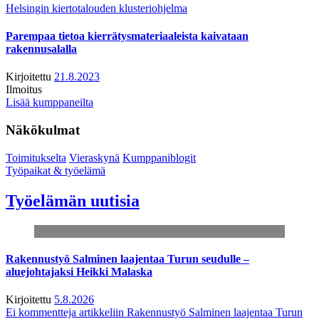
Helsingin kiertotalouden klusteriohjelma
Parempaa tietoa kierrätysmateriaaleista kaivataan
rakennusalalla
Kirjoitettu
21.8.2023
Ilmoitus
Lisää kumppaneilta
Näkökulmat
Toimitukselta
Vieraskynä
Kumppaniblogit
Työpaikat & työelämä
Työelämän uutisia
Rakennustyö Salminen laajentaa Turun seudulle –
aluejohtajaksi Heikki Malaska
Kirjoitettu
5.8.2026
Ei kommentteja
artikkeliin Rakennustyö Salminen laajentaa Turun