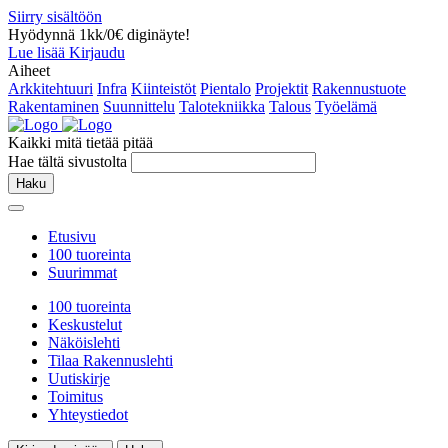
Siirry sisältöön
Hyödynnä 1kk/0€ diginäyte!
Lue lisää
Kirjaudu
Aiheet
Arkkitehtuuri
Infra
Kiinteistöt
Pientalo
Projektit
Rakennustuote
Rakentaminen
Suunnittelu
Talotekniikka
Talous
Työelämä
Kaikki mitä tietää pitää
Hae tältä sivustolta
Haku
Etusivu
100 tuoreinta
Suurimmat
100 tuoreinta
Keskustelut
Näköislehti
Tilaa Rakennuslehti
Uutiskirje
Toimitus
Yhteystiedot