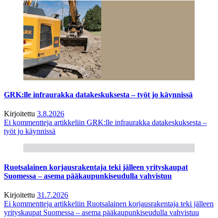
GRK:lle infraurakka datakeskuksesta – työt jo käynnissä
Kirjoitettu
3.8.2026
Ei kommentteja
artikkeliin GRK:lle infraurakka datakeskuksesta –
työt jo käynnissä
Ruotsalainen korjausrakentaja teki jälleen yrityskaupat
Suomessa – asema pääkaupunkiseudulla vahvistuu
Kirjoitettu
31.7.2026
Ei kommentteja
artikkeliin Ruotsalainen korjausrakentaja teki jälleen
yrityskaupat Suomessa – asema pääkaupunkiseudulla vahvistuu