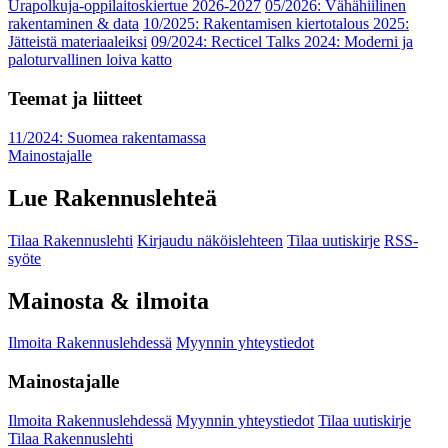
Urapolkuja-oppilaitoskiertue 2026-2027
05/2026: Vähähiilinen
rakentaminen & data
10/2025: Rakentamisen kiertotalous 2025:
Jätteistä materiaaleiksi
09/2024: Recticel Talks 2024: Moderni ja
paloturvallinen loiva katto
Teemat ja liitteet
11/2024: Suomea rakentamassa
Mainostajalle
Lue Rakennuslehteä
Tilaa Rakennuslehti
Kirjaudu näköislehteen
Tilaa uutiskirje
RSS-
syöte
Mainosta & ilmoita
Ilmoita Rakennuslehdessä
Myynnin yhteystiedot
Mainostajalle
Ilmoita Rakennuslehdessä
Myynnin yhteystiedot
Tilaa uutiskirje
Tilaa Rakennuslehti