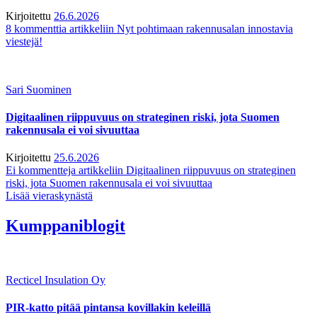
Kirjoitettu
26.6.2026
8 kommenttia
artikkeliin Nyt pohtimaan rakennusalan innostavia
viestejä!
Sari Suominen
Digitaalinen riippuvuus on strateginen riski, jota Suomen
rakennusala ei voi sivuuttaa
Kirjoitettu
25.6.2026
Ei kommentteja
artikkeliin Digitaalinen riippuvuus on strateginen
riski, jota Suomen rakennusala ei voi sivuuttaa
Lisää vieraskynästä
Kumppaniblogit
Recticel Insulation Oy
PIR-katto pitää pintansa kovillakin keleillä