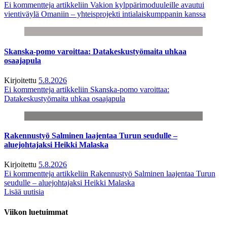
Ei kommentteja
artikkeliin Vakion kylppärimoduuleille avautui
vientiväylä Omaniin – yhteisprojekti intialaiskumppanin kanssa
Skanska-pomo varoittaa: Datakeskustyömaita uhkaa
osaajapula
Kirjoitettu
5.8.2026
Ei kommentteja
artikkeliin Skanska-pomo varoittaa:
Datakeskustyömaita uhkaa osaajapula
Rakennustyö Salminen laajentaa Turun seudulle –
aluejohtajaksi Heikki Malaska
Kirjoitettu
5.8.2026
Ei kommentteja
artikkeliin Rakennustyö Salminen laajentaa Turun
seudulle – aluejohtajaksi Heikki Malaska
Lisää uutisia
Viikon luetuimmat