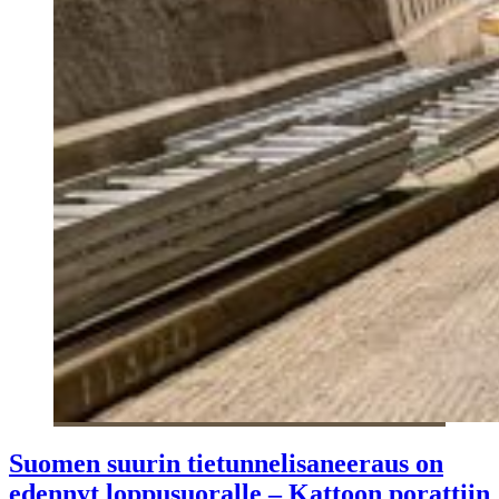
Suomen suurin tietunnelisaneeraus on
edennyt loppusuoralle – Kattoon porattiin