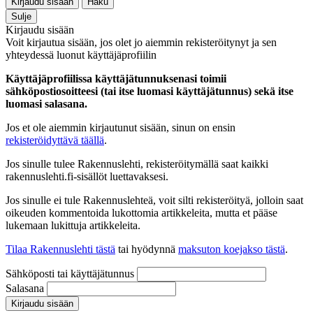
Kirjaudu sisään
Haku
Sulje
Kirjaudu sisään
Voit kirjautua sisään, jos olet jo aiemmin rekisteröitynyt ja sen
yhteydessä luonut käyttäjäprofiilin
Käyttäjäprofiilissa käyttäjätunnuksenasi toimii
sähköpostiosoitteesi (tai itse luomasi käyttäjätunnus) sekä itse
luomasi salasana.
Jos et ole aiemmin kirjautunut sisään, sinun on ensin
rekisteröidyttävä täällä
.
Jos sinulle tulee Rakennuslehti, rekisteröitymällä saat kaikki
rakennuslehti.fi-sisällöt luettavaksesi.
Jos sinulle ei tule Rakennuslehteä, voit silti rekisteröityä, jolloin saat
oikeuden kommentoida lukottomia artikkeleita, mutta et pääse
lukemaan lukittuja artikkeleita.
Tilaa Rakennuslehti tästä
tai hyödynnä
maksuton koejakso tästä
.
Sähköposti tai käyttäjätunnus
Salasana
Kirjaudu sisään