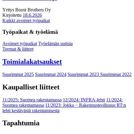
Yritys
Boost Brothers Oy
Kirjoitettu
18.6.2026
Kaikki avoimet työpaikat
Työpaikat & työelämä
Avoimet työpaikat
Työelämän uutisia
Teemat & liitteet
Toimialakatsaukset
Suurimmat 2025
Suurimmat 2024
Suurimmat 2023
Suurimmat 2022
Kaupalliset liitteet
11/2025: Suomea rakentamassa
12/2024: INFRA-lehti
11/2024:
Suomea rakentamassa
11/2023: Jokka − Rakennusteollisuus RT:n
lehti kestävästä rakentamisesta
Tapahtumia