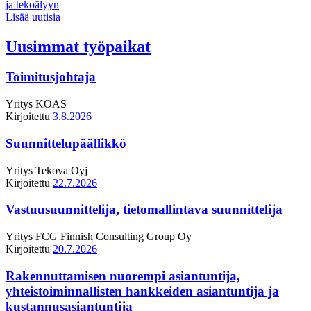
ja tekoälyyn
Lisää uutisia
Uusimmat työpaikat
Toimitusjohtaja
Yritys
KOAS
Kirjoitettu
3.8.2026
Suunnittelupäällikkö
Yritys
Tekova Oyj
Kirjoitettu
22.7.2026
Vastuusuunnittelija, tietomallintava suunnittelija
Yritys
FCG Finnish Consulting Group Oy
Kirjoitettu
20.7.2026
Rakennuttamisen nuorempi asiantuntija,
yhteistoiminnallisten hankkeiden asiantuntija ja
kustannusasiantuntija