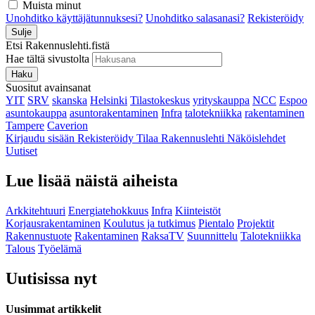
Muista minut
Unohditko käyttäjätunnuksesi?
Unohditko salasanasi?
Rekisteröidy
Sulje
Etsi Rakennuslehti.fistä
Hae tältä sivustolta
Haku
Suositut avainsanat
YIT
SRV
skanska
Helsinki
Tilastokeskus
yrityskauppa
NCC
Espoo
asuntokauppa
asuntorakentaminen
Infra
talotekniikka
rakentaminen
Tampere
Caverion
Kirjaudu sisään
Rekisteröidy
Tilaa Rakennuslehti
Näköislehdet
Uutiset
Lue lisää näistä aiheista
Arkkitehtuuri
Energiatehokkuus
Infra
Kiinteistöt
Korjausrakentaminen
Koulutus ja tutkimus
Pientalo
Projektit
Rakennustuote
Rakentaminen
RaksaTV
Suunnittelu
Talotekniikka
Talous
Työelämä
Uutisissa nyt
Uusimmat artikkelit