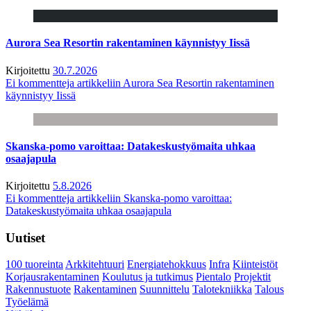
Aurora Sea Resortin rakentaminen käynnistyy Iissä
Kirjoitettu
30.7.2026
Ei kommentteja
artikkeliin Aurora Sea Resortin rakentaminen
käynnistyy Iissä
Skanska-pomo varoittaa: Datakeskustyömaita uhkaa
osaajapula
Kirjoitettu
5.8.2026
Ei kommentteja
artikkeliin Skanska-pomo varoittaa:
Datakeskustyömaita uhkaa osaajapula
Uutiset
100 tuoreinta
Arkkitehtuuri
Energiatehokkuus
Infra
Kiinteistöt
Korjausrakentaminen
Koulutus ja tutkimus
Pientalo
Projektit
Rakennustuote
Rakentaminen
Suunnittelu
Talotekniikka
Talous
Työelämä