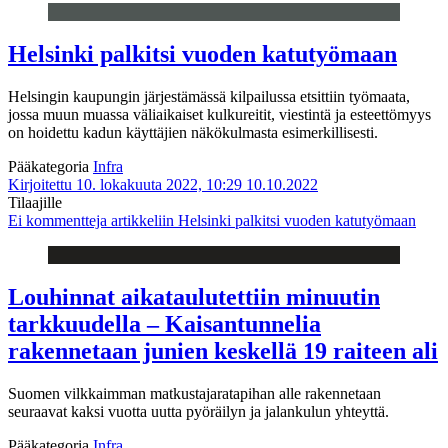
Helsinki palkitsi vuoden katutyömaan
Helsingin kaupungin järjestämässä kilpailussa etsittiin työmaata,
jossa muun muassa väliaikaiset kulkureitit, viestintä ja esteettömyys
on hoidettu kadun käyttäjien näkökulmasta esimerkillisesti.
Pääkategoria
Infra
Kirjoitettu 10. lokakuuta 2022, 10:29
10.10.2022
Tilaajille
Ei kommentteja
artikkeliin Helsinki palkitsi vuoden katutyömaan
Louhinnat aikataulutettiin minuutin
tarkkuudella – Kaisantunnelia
rakennetaan junien keskellä 19 raiteen ali
Suomen vilkkaimman matkustajaratapihan alle rakennetaan
seuraavat kaksi vuotta uutta pyöräilyn ja jalankulun yhteyttä.
Pääkategoria
Infra