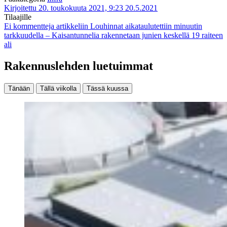
Kirjoitettu 20. toukokuuta 2021, 9:23
20.5.2021
Tilaajille
Ei kommentteja
artikkeliin Louhinnat aikataulutettiin minuutin
tarkkuudella – Kaisantunnelia rakennetaan junien keskellä 19 raiteen
ali
Rakennuslehden luetuimmat
Tänään
Tällä viikolla
Tässä kuussa