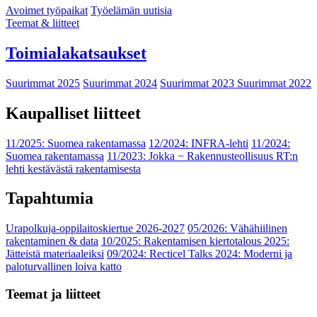
Avoimet työpaikat
Työelämän uutisia
Teemat & liitteet
Toimialakatsaukset
Suurimmat 2025
Suurimmat 2024
Suurimmat 2023
Suurimmat 2022
Kaupalliset liitteet
11/2025: Suomea rakentamassa
12/2024: INFRA-lehti
11/2024:
Suomea rakentamassa
11/2023: Jokka − Rakennusteollisuus RT:n
lehti kestävästä rakentamisesta
Tapahtumia
Urapolkuja-oppilaitoskiertue 2026-2027
05/2026: Vähähiilinen
rakentaminen & data
10/2025: Rakentamisen kiertotalous 2025:
Jätteistä materiaaleiksi
09/2024: Recticel Talks 2024: Moderni ja
paloturvallinen loiva katto
Teemat ja liitteet