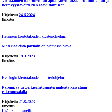
Virtuaalinen kaksonen tuo apua rakennuksien suunnitteluun ja
kestävyystavoitteiden saavuttamiseen
Kirjoitettu
24.6.2024
Ilmoitus
Helsingin kiertotalouden klusteriohjelma
Materiaaleista parhain on olemassa oleva
Kirjoitettu
18.9.2023
Ilmoitus
Helsingin kiertotalouden klusteriohjelma
Parempaa tietoa kierrätysmateriaaleista kaivataan
rakennusalalla
Kirjoitettu
21.8.2023
Ilmoitus
Lisää kumppaneilta