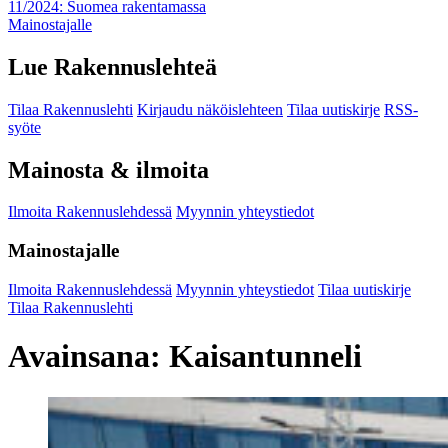
11/2024: Suomea rakentamassa
Mainostajalle
Lue Rakennuslehteä
Tilaa Rakennuslehti
Kirjaudu näköislehteen
Tilaa uutiskirje
RSS-
syöte
Mainosta & ilmoita
Ilmoita Rakennuslehdessä
Myynnin yhteystiedot
Mainostajalle
Ilmoita Rakennuslehdessä
Myynnin yhteystiedot
Tilaa uutiskirje
Tilaa Rakennuslehti
Avainsana:
Kaisantunneli