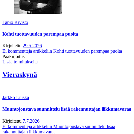
Tapio Kivistö
Kohti tuottavuuden parempaa puolta
Kirjoitettu
29.5.2026
Ei kommentteja
artikkeliin Kohti tuottavuuden parempaa puolta
Pääkirjoitus
Lisää toimitukselta
Vieraskynä
Jarkko Liuska
Muuntojoustava suunnittelu lisää rakennuttajan liikkumavaraa
Kirjoitettu
7.7.2026
Ei kommentteja
artikkeliin Muuntojoustava suunnittelu lisää
rakennuttajan liikkumavaraa