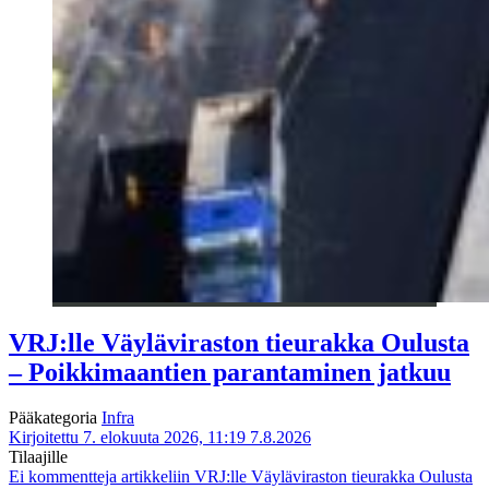
VRJ:lle Väyläviraston tieurakka Oulusta
– Poikkimaantien parantaminen jatkuu
Pääkategoria
Infra
Kirjoitettu 7. elokuuta 2026, 11:19
7.8.2026
Tilaajille
Ei kommentteja
artikkeliin VRJ:lle Väyläviraston tieurakka Oulusta