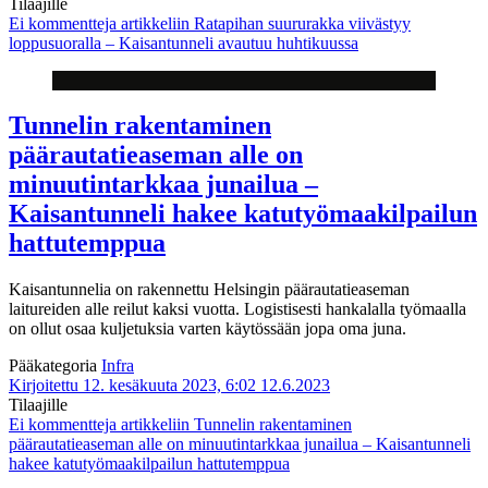
Tilaajille
Ei kommentteja
artikkeliin Ratapihan suururakka viivästyy
loppusuoralla – Kaisantunneli avautuu huhtikuussa
Tunnelin rakentaminen
päärautatieaseman alle on
minuutintarkkaa junailua –
Kaisantunneli hakee katutyömaakilpailun
hattutemppua
Kaisantunnelia on rakennettu Helsingin päärautatieaseman
laitureiden alle reilut kaksi vuotta. Logistisesti hankalalla työmaalla
on ollut osaa kuljetuksia varten käytössään jopa oma juna.
Pääkategoria
Infra
Kirjoitettu 12. kesäkuuta 2023, 6:02
12.6.2023
Tilaajille
Ei kommentteja
artikkeliin Tunnelin rakentaminen
päärautatieaseman alle on minuutintarkkaa junailua – Kaisantunneli
hakee katutyömaakilpailun hattutemppua