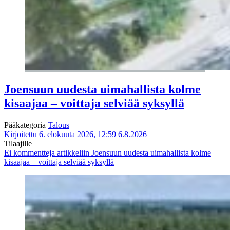
Joensuun uudesta uimahallista kolme
kisaajaa – voittaja selviää syksyllä
Pääkategoria
Talous
Kirjoitettu 6. elokuuta 2026, 12:59
6.8.2026
Tilaajille
Ei kommentteja
artikkeliin Joensuun uudesta uimahallista kolme
kisaajaa – voittaja selviää syksyllä