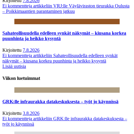
Kirjoitettu
7.8.2026
Ei kommentteja
artikkeliin VRJ:lle Väyläviraston tieurakka Oulusta
– Poikkimaantien parantaminen jatkuu
Sahateollisuudella edelleen synkät näkymät – kiusana korkea
puunhinta ja heikko kysyntä
Kirjoitettu
7.8.2026
Ei kommentteja
artikkeliin Sahateollisuudella edelleen synkät
näkymät – kiusana korkea puunhinta ja heikko kysyntä
Lisää uutisia
Viikon luetuimmat
GRK:lle infraurakka datakeskuksesta – työt jo käynnissä
Kirjoitettu
3.8.2026
Ei kommentteja
artikkeliin GRK:lle infraurakka datakeskuksesta –
työt jo käynnissä