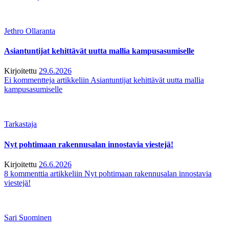
Jethro Ollaranta
Asiantuntijat kehittävät uutta mallia kampusasumiselle
Kirjoitettu
29.6.2026
Ei kommentteja
artikkeliin Asiantuntijat kehittävät uutta mallia
kampusasumiselle
Tarkastaja
Nyt pohtimaan rakennusalan innostavia viestejä!
Kirjoitettu
26.6.2026
8 kommenttia
artikkeliin Nyt pohtimaan rakennusalan innostavia
viestejä!
Sari Suominen