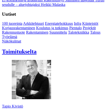
Ei kommentteja
artikkeliin Rakennustyö Salminen laajentaa Turun
seudulle – aluejohtajaksi Heikki Malaska
Uutiset
100 tuoreinta
Arkkitehtuuri
Energiatehokkuus
Infra
Kiinteistöt
Korjausrakentaminen
Koulutus ja tutkimus
Pientalo
Projektit
Rakennustuote
Rakentaminen
Suunnittelu
Talotekniikka
Talous
Työelämä
Näkökulmat
Toimitukselta
Tapio Kivistö