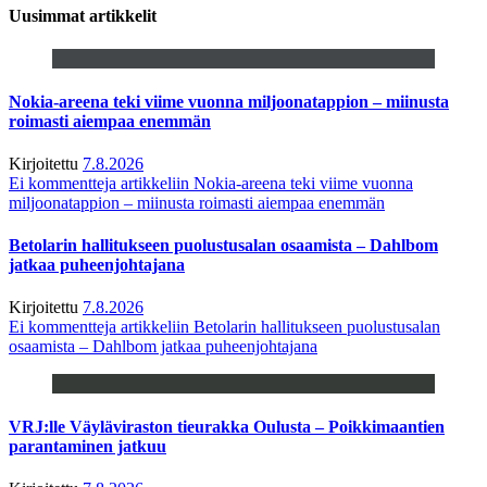
Uusimmat artikkelit
Nokia-areena teki viime vuonna miljoonatappion – miinusta
roimasti aiempaa enemmän
Kirjoitettu
7.8.2026
Ei kommentteja
artikkeliin Nokia-areena teki viime vuonna
miljoonatappion – miinusta roimasti aiempaa enemmän
Betolarin hallitukseen puolustusalan osaamista – Dahlbom
jatkaa puheenjohtajana
Kirjoitettu
7.8.2026
Ei kommentteja
artikkeliin Betolarin hallitukseen puolustusalan
osaamista – Dahlbom jatkaa puheenjohtajana
VRJ:lle Väyläviraston tieurakka Oulusta – Poikkimaantien
parantaminen jatkuu