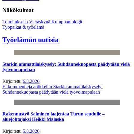
Näkökulmat
Toimitukselta
Vieraskynä
Kumppaniblogit
Työpaikat & työelämä
Työelämän uutisia
Starkin ammattilaiskysely: Suhdannekuopasta päädytään vielä
työvoimapulaan
Kirjoitettu
6.8.2026
Ei kommentteja
artikkeliin Starkin ammattilaiskysely:
Suhdannekuopasta päädytään vielä työvoimapulaan
Rakennustyö Salminen laajentaa Turun seudulle –
aluejohtajaksi Heikki Malaska
Kirjoitettu
5.8.2026