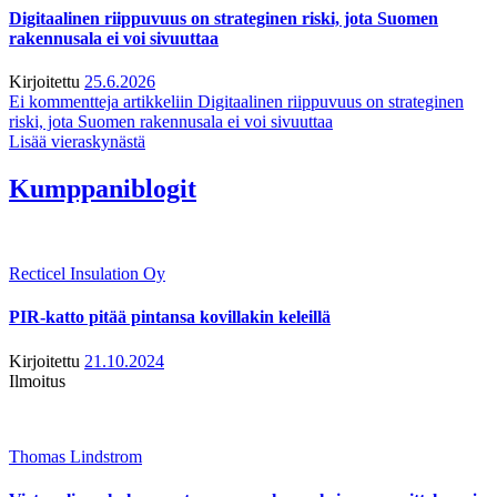
Digitaalinen riippuvuus on strateginen riski, jota Suomen
rakennusala ei voi sivuuttaa
Kirjoitettu
25.6.2026
Ei kommentteja
artikkeliin Digitaalinen riippuvuus on strateginen
riski, jota Suomen rakennusala ei voi sivuuttaa
Lisää vieraskynästä
Kumppaniblogit
Recticel Insulation Oy
PIR-katto pitää pintansa kovillakin keleillä
Kirjoitettu
21.10.2024
Ilmoitus
Thomas Lindstrom