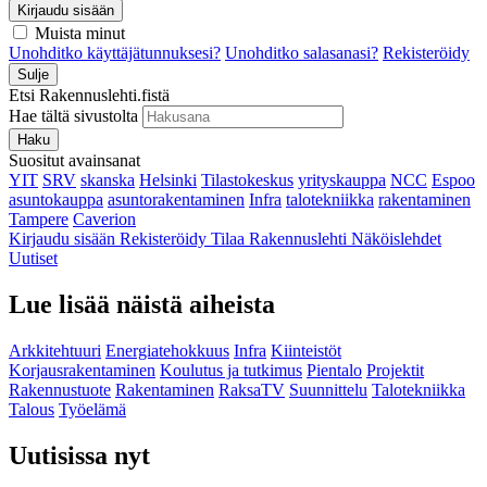
Kirjaudu sisään
Muista minut
Unohditko käyttäjätunnuksesi?
Unohditko salasanasi?
Rekisteröidy
Sulje
Etsi Rakennuslehti.fistä
Hae tältä sivustolta
Haku
Suositut avainsanat
YIT
SRV
skanska
Helsinki
Tilastokeskus
yrityskauppa
NCC
Espoo
asuntokauppa
asuntorakentaminen
Infra
talotekniikka
rakentaminen
Tampere
Caverion
Kirjaudu sisään
Rekisteröidy
Tilaa Rakennuslehti
Näköislehdet
Uutiset
Lue lisää näistä aiheista
Arkkitehtuuri
Energiatehokkuus
Infra
Kiinteistöt
Korjausrakentaminen
Koulutus ja tutkimus
Pientalo
Projektit
Rakennustuote
Rakentaminen
RaksaTV
Suunnittelu
Talotekniikka
Talous
Työelämä
Uutisissa nyt