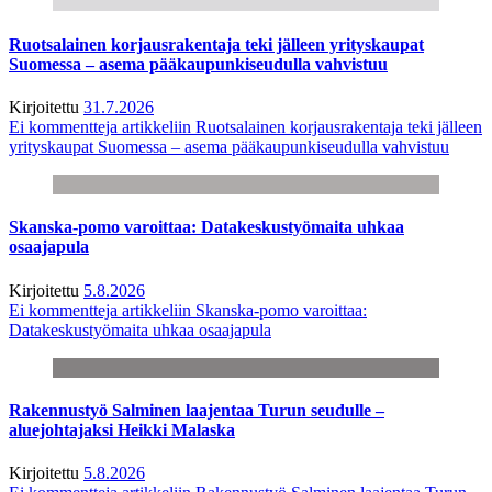
Ruotsalainen korjausrakentaja teki jälleen yrityskaupat
Suomessa – asema pääkaupunkiseudulla vahvistuu
Kirjoitettu
31.7.2026
Ei kommentteja
artikkeliin Ruotsalainen korjausrakentaja teki jälleen
yrityskaupat Suomessa – asema pääkaupunkiseudulla vahvistuu
Skanska-pomo varoittaa: Datakeskustyömaita uhkaa
osaajapula
Kirjoitettu
5.8.2026
Ei kommentteja
artikkeliin Skanska-pomo varoittaa:
Datakeskustyömaita uhkaa osaajapula
Rakennustyö Salminen laajentaa Turun seudulle –
aluejohtajaksi Heikki Malaska
Kirjoitettu
5.8.2026