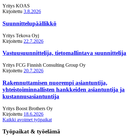
Yritys
KOAS
Kirjoitettu
3.8.2026
Suunnittelupäällikkö
Yritys
Tekova Oyj
Kirjoitettu
22.7.2026
Vastuusuunnittelija, tietomallintava suunnittelija
Yritys
FCG Finnish Consulting Group Oy
Kirjoitettu
20.7.2026
Rakennuttamisen nuorempi asiantuntija,
yhteistoiminnallisten hankkeiden asiantuntija ja
kustannusasiantuntija
Yritys
Boost Brothers Oy
Kirjoitettu
18.6.2026
Kaikki avoimet työpaikat
Työpaikat & työelämä