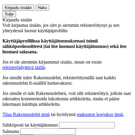
Kirjaudu sisään
Haku
Sulje
Kirjaudu sisään
Voit kirjautua sisään, jos olet jo aiemmin rekisteröitynyt ja sen
yhteydessä luonut käyttäjäprofiilin
Käyttäjäprofiilissa käyttäjätunnuksenasi toimii
sähköpostiosoitteesi (tai itse luomasi käyttäjätunnus) sekä itse
luomasi salasana.
Jos et ole aiemmin kirjautunut sisään, sinun on ensin
rekisteröidyttävä täällä
.
Jos sinulle tulee Rakennuslehti, rekisteröitymällä saat kaikki
rakennuslehti.fi-sisällöt luettavaksesi.
Jos sinulle ei tule Rakennuslehteä, voit silti rekisteröityä, jolloin saat
oikeuden kommentoida lukottomia artikkeleita, mutta et pääse
lukemaan lukittuja artikkeleita.
Tilaa Rakennuslehti tästä
tai hyödynnä
maksuton koejakso tästä
.
Sähköposti tai käyttäjätunnus
Salasana