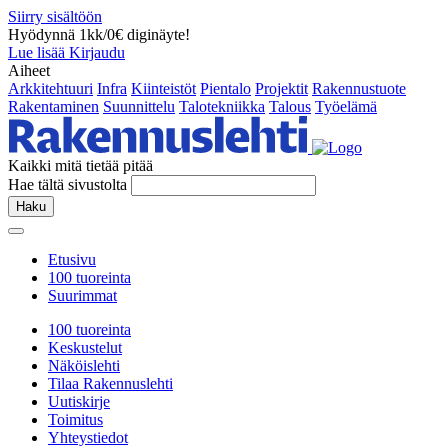
Siirry sisältöön
Hyödynnä 1kk/0€ diginäyte!
Lue lisää
Kirjaudu
Aiheet
Arkkitehtuuri
Infra
Kiinteistöt
Pientalo
Projektit
Rakennustuote
Rakentaminen
Suunnittelu
Talotekniikka
Talous
Työelämä
Kaikki mitä tietää pitää
Hae tältä sivustolta
Haku
Etusivu
100 tuoreinta
Suurimmat
100 tuoreinta
Keskustelut
Näköislehti
Tilaa Rakennuslehti
Uutiskirje
Toimitus
Yhteystiedot