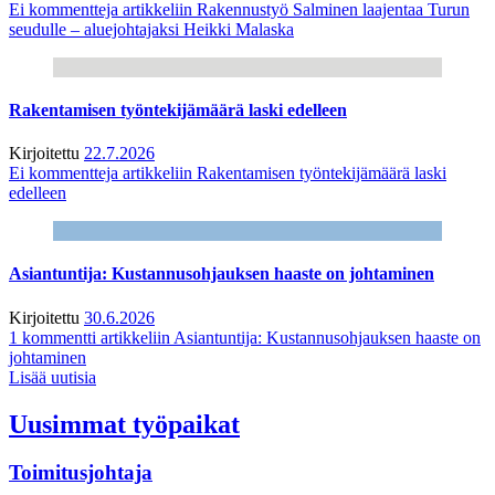
Ei kommentteja
artikkeliin Rakennustyö Salminen laajentaa Turun
seudulle – aluejohtajaksi Heikki Malaska
Rakentamisen työntekijämäärä laski edelleen
Kirjoitettu
22.7.2026
Ei kommentteja
artikkeliin Rakentamisen työntekijämäärä laski
edelleen
Asiantuntija: Kustannusohjauksen haaste on johtaminen
Kirjoitettu
30.6.2026
1 kommentti
artikkeliin Asiantuntija: Kustannusohjauksen haaste on
johtaminen
Lisää uutisia
Uusimmat työpaikat
Toimitusjohtaja