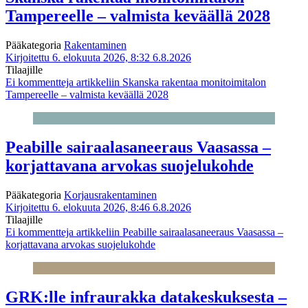
Tampereelle – valmista keväällä 2028
Pääkategoria
Rakentaminen
Kirjoitettu 6. elokuuta 2026, 8:32
6.8.2026
Tilaajille
Ei kommentteja
artikkeliin Skanska rakentaa monitoimitalon
Tampereelle – valmista keväällä 2028
Peabille sairaalasaneeraus Vaasassa –
korjattavana arvokas suojelukohde
Pääkategoria
Korjausrakentaminen
Kirjoitettu 6. elokuuta 2026, 8:46
6.8.2026
Tilaajille
Ei kommentteja
artikkeliin Peabille sairaalasaneeraus Vaasassa –
korjattavana arvokas suojelukohde
GRK:lle infraurakka datakeskuksesta –