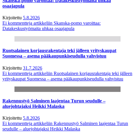
Skanska-pomo varoittaa: Datakeskustyömaita uhkaa
osaajapula
Kirjoitettu
5.8.2026
Ei kommentteja
artikkeliin Skanska-pomo varoittaa:
Datakeskustyömaita uhkaa osaajapula
Ruotsalainen korjausrakentaja teki jälleen yrityskaupat
Suomessa – asema pääkaupunkiseudulla vahvistuu
Kirjoitettu
31.7.2026
Ei kommentteja
artikkeliin Ruotsalainen korjausrakentaja teki jälleen
yrityskaupat Suomessa – asema pääkaupunkiseudulla vahvistuu
Rakennustyö Salminen laajentaa Turun seudulle –
aluejohtajaksi Heikki Malaska
Kirjoitettu
5.8.2026
Ei kommentteja
artikkeliin Rakennustyö Salminen laajentaa Turun
seudulle – aluejohtajaksi Heikki Malaska