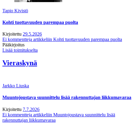
Tapio Kivistö
Kohti tuottavuuden parempaa puolta
Kirjoitettu
29.5.2026
Ei kommentteja
artikkeliin Kohti tuottavuuden parempaa puolta
Pääkirjoitus
Lisää toimitukselta
Vieraskynä
Jarkko Liuska
Muuntojoustava suunnittelu lisää rakennuttajan liikkumavaraa
Kirjoitettu
7.7.2026
Ei kommentteja
artikkeliin Muuntojoustava suunnittelu lisää
rakennuttajan liikkumavaraa