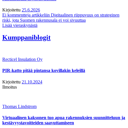
Kirjoitettu
25.6.2026
Ei kommentteja
artikkeliin Digitaalinen riippuvuus on strateginen
riski, jota Suomen rakennusala ei voi sivuuttaa
Lisää vieraskynästä
Kumppaniblogit
Recticel Insulation Oy
PIR-katto pitää pintansa kovillakin keleillä
Kirjoitettu
21.10.2024
Ilmoitus
Thomas Lindstrom
Virtuaalinen kaksonen tuo apua rakennuksien suunnitteluun ja
kestävyystavoitteiden saavuttamiseen