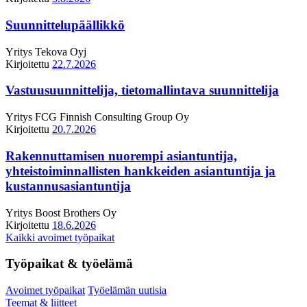
Suunnittelupäällikkö
Yritys
Tekova Oyj
Kirjoitettu
22.7.2026
Vastuusuunnittelija, tietomallintava suunnittelija
Yritys
FCG Finnish Consulting Group Oy
Kirjoitettu
20.7.2026
Rakennuttamisen nuorempi asiantuntija,
yhteistoiminnallisten hankkeiden asiantuntija ja
kustannusasiantuntija
Yritys
Boost Brothers Oy
Kirjoitettu
18.6.2026
Kaikki avoimet työpaikat
Työpaikat & työelämä
Avoimet työpaikat
Työelämän uutisia
Teemat & liitteet