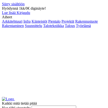
Siirry sisältöön
Hyödynnä 1kk/0€ diginäyte!
Lue lisää
Kirjaudu
Aiheet
Arkkitehtuuri
Infra
Kiinteistöt
Pientalo
Projektit
Rakennustuote
Rakentaminen
Suunnittelu
Talotekniikka
Talous
Työelämä
Kaikki mitä tietää pitää
Hae tältä sivustolta