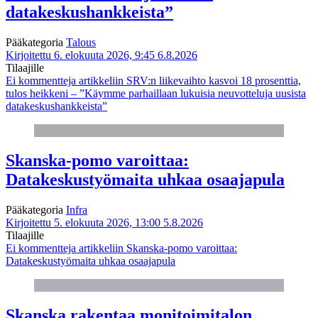
datakeskushankkeista”
Pääkategoria
Talous
Kirjoitettu 6. elokuuta 2026, 9:45
6.8.2026
Tilaajille
Ei kommentteja
artikkeliin SRV:n liikevaihto kasvoi 18 prosenttia,
tulos heikkeni – ”Käymme parhaillaan lukuisia neuvotteluja uusista
datakeskushankkeista”
Skanska-pomo varoittaa:
Datakeskustyömaita uhkaa osaajapula
Pääkategoria
Infra
Kirjoitettu 5. elokuuta 2026, 13:00
5.8.2026
Tilaajille
Ei kommentteja
artikkeliin Skanska-pomo varoittaa:
Datakeskustyömaita uhkaa osaajapula
Skanska rakentaa monitoimitalon