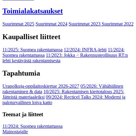
Toimialakatsaukset
Suurimmat 2025
Suurimmat 2024
Suurimmat 2023
Suurimmat 2022
Kaupalliset liitteet
11/2025: Suomea rakentamassa
12/2024: INFRA-lehti
11/2024:
Suomea rakentamassa
11/2023: Jokka − Rakennusteollisuus RT:n
lehti kestävästä rakentamisesta
Tapahtumia
Urapolkuja-oppilaitoskiertue 2026-2027
05/2026: Vähähiilinen
rakentaminen & data
10/2025: Rakentamisen kiertotalous 2025:
Jätteistä materiaaleiksi
09/2024: Recticel Talks 2024: Moderni ja
paloturvallinen loiva katto
Teemat ja liitteet
11/2024: Suomea rakentamassa
Mainostajalle