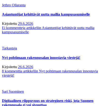
Jethro Ollaranta
Asiantuntijat kehittävät uutta mallia kampusasumiselle
Kirjoitettu
29.6.2026
Ei kommentteja
artikkeliin Asiantuntijat kehittävät uutta mallia
kampusasumiselle
Tarkastaja
Nyt pohtimaan rakennusalan innostavia viestejä!
Kirjoitettu
26.6.2026
8 kommenttia
artikkeliin Nyt pohtimaan rakennusalan innostavia
viestejä!
Sari Suominen
Digitaalinen riippuvuus on strateginen riski, jota Suomen
rakennusala ei voi sivuuttaa