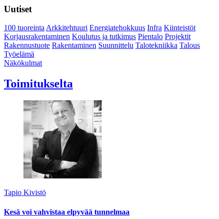
Uutiset
100 tuoreinta
Arkkitehtuuri
Energiatehokkuus
Infra
Kiinteistöt
Korjausrakentaminen
Koulutus ja tutkimus
Pientalo
Projektit
Rakennustuote
Rakentaminen
Suunnittelu
Talotekniikka
Talous
Työelämä
Näkökulmat
Toimitukselta
Tapio Kivistö
Kesä voi vahvistaa elpyvää tunnelmaa