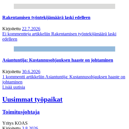
Rakentamisen työntekijämäärä laski edelleen
Kirjoitettu
22.7.2026
Ei kommentteja
artikkeliin Rakentamisen työntekijämäärä laski
edelleen
Asiantuntija: Kustannusohjauksen haaste on johtaminen
Kirjoitettu
30.6.2026
1 kommentti
artikkeliin Asiantuntija: Kustannusohjauksen haaste on
johtaminen
Lisää uutisia
Uusimmat työpaikat
Toimitusjohtaja
Yritys
KOAS
Kirjoitettu
3.8.2026