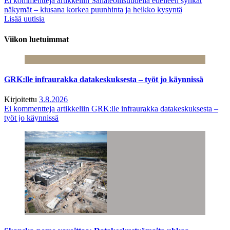
Ei kommentteja
artikkeliin Sahateollisuudella edelleen synkät
näkymät – kiusana korkea puunhinta ja heikko kysyntä
Lisää uutisia
Viikon luetuimmat
GRK:lle infraurakka datakeskuksesta – työt jo käynnissä
Kirjoitettu
3.8.2026
Ei kommentteja
artikkeliin GRK:lle infraurakka datakeskuksesta –
työt jo käynnissä