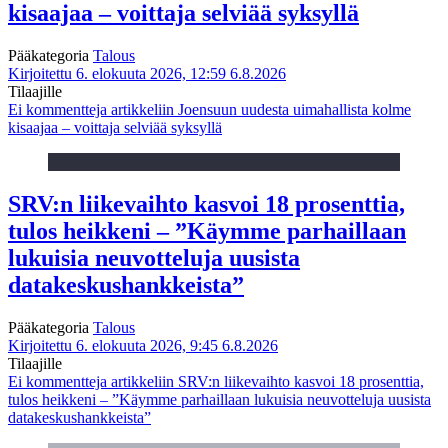
kisaajaa – voittaja selviää syksyllä
Pääkategoria
Talous
Kirjoitettu 6. elokuuta 2026, 12:59
6.8.2026
Tilaajille
Ei kommentteja
artikkeliin Joensuun uudesta uimahallista kolme
kisaajaa – voittaja selviää syksyllä
SRV:n liikevaihto kasvoi 18 prosenttia,
tulos heikkeni – ”Käymme parhaillaan
lukuisia neuvotteluja uusista
datakeskushankkeista”
Pääkategoria
Talous
Kirjoitettu 6. elokuuta 2026, 9:45
6.8.2026
Tilaajille
Ei kommentteja
artikkeliin SRV:n liikevaihto kasvoi 18 prosenttia,
tulos heikkeni – ”Käymme parhaillaan lukuisia neuvotteluja uusista
datakeskushankkeista”