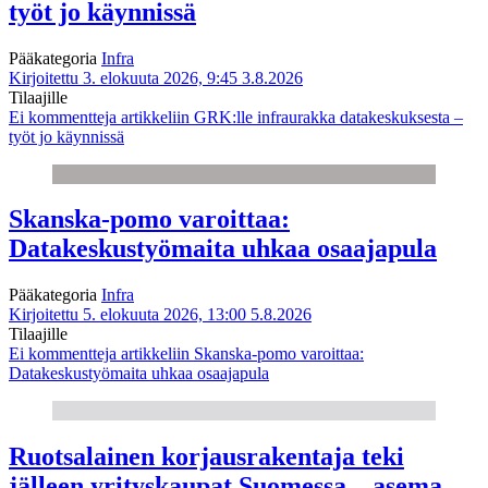
työt jo käynnissä
Pääkategoria
Infra
Kirjoitettu 3. elokuuta 2026, 9:45
3.8.2026
Tilaajille
Ei kommentteja
artikkeliin GRK:lle infraurakka datakeskuksesta –
työt jo käynnissä
Skanska-pomo varoittaa:
Datakeskustyömaita uhkaa osaajapula
Pääkategoria
Infra
Kirjoitettu 5. elokuuta 2026, 13:00
5.8.2026
Tilaajille
Ei kommentteja
artikkeliin Skanska-pomo varoittaa:
Datakeskustyömaita uhkaa osaajapula
Ruotsalainen korjausrakentaja teki
jälleen yrityskaupat Suomessa – asema