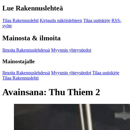
Lue Rakennuslehteä
Tilaa Rakennuslehti
Kirjaudu näköislehteen
Tilaa uutiskirje
RSS-
syöte
Mainosta & ilmoita
Ilmoita Rakennuslehdessä
Myynnin yhteystiedot
Mainostajalle
Ilmoita Rakennuslehdessä
Myynnin yhteystiedot
Tilaa uutiskirje
Tilaa Rakennuslehti
Avainsana:
Thu Thiem 2