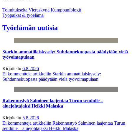
Toimitukselta
Vieraskynä
Kumppaniblogit
Työpaikat & työelämä
Työelämän uutisia
Starkin ammattilaiskysely: Suhdannekuopasta päädytään vielä
työvoimapulaan
Kirjoitettu
6.8.2026
Ei kommentteja
artikkeliin Starkin ammattilaiskysely:
Suhdannekuopasta päädytään vielä työvoimapulaan
Rakennustyö Salminen laajentaa Turun seudulle –
aluejohtajaksi Heikki Malaska
Kirjoitettu
5.8.2026
Ei kommentteja
artikkeliin Rakennustyö Salminen laajentaa Turun
seudulle – aluejohtajaksi Heikki Malaska