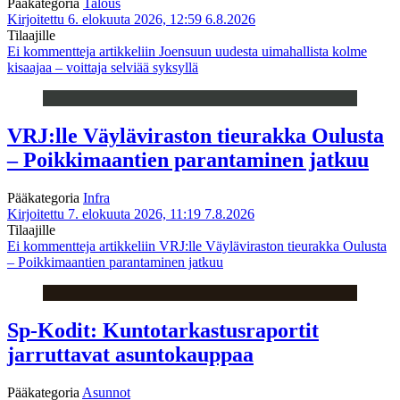
Pääkategoria
Talous
Kirjoitettu 6. elokuuta 2026, 12:59
6.8.2026
Tilaajille
Ei kommentteja
artikkeliin Joensuun uudesta uimahallista kolme
kisaajaa – voittaja selviää syksyllä
VRJ:lle Väyläviraston tieurakka Oulusta
– Poikkimaantien parantaminen jatkuu
Pääkategoria
Infra
Kirjoitettu 7. elokuuta 2026, 11:19
7.8.2026
Tilaajille
Ei kommentteja
artikkeliin VRJ:lle Väyläviraston tieurakka Oulusta
– Poikkimaantien parantaminen jatkuu
Sp-Kodit: Kuntotarkastusraportit
jarruttavat asuntokauppaa
Pääkategoria
Asunnot