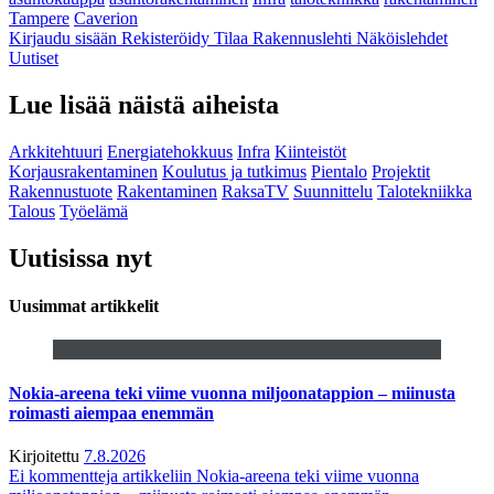
Tampere
Caverion
Kirjaudu sisään
Rekisteröidy
Tilaa Rakennuslehti
Näköislehdet
Uutiset
Lue lisää näistä aiheista
Arkkitehtuuri
Energiatehokkuus
Infra
Kiinteistöt
Korjausrakentaminen
Koulutus ja tutkimus
Pientalo
Projektit
Rakennustuote
Rakentaminen
RaksaTV
Suunnittelu
Talotekniikka
Talous
Työelämä
Uutisissa nyt
Uusimmat artikkelit
Nokia-areena teki viime vuonna miljoonatappion – miinusta
roimasti aiempaa enemmän
Kirjoitettu
7.8.2026
Ei kommentteja
artikkeliin Nokia-areena teki viime vuonna