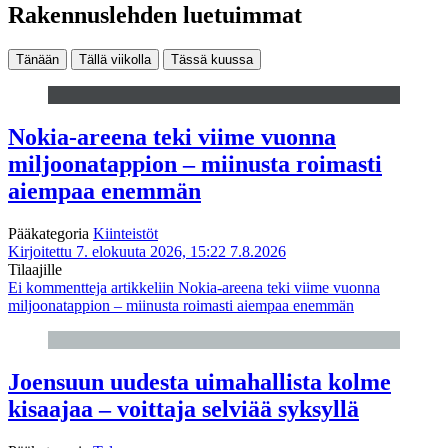
Rakennuslehden luetuimmat
Tänään
Tällä viikolla
Tässä kuussa
Nokia-areena teki viime vuonna
miljoonatappion – miinusta roimasti
aiempaa enemmän
Pääkategoria
Kiinteistöt
Kirjoitettu 7. elokuuta 2026, 15:22
7.8.2026
Tilaajille
Ei kommentteja
artikkeliin Nokia-areena teki viime vuonna
miljoonatappion – miinusta roimasti aiempaa enemmän
Joensuun uudesta uimahallista kolme
kisaajaa – voittaja selviää syksyllä