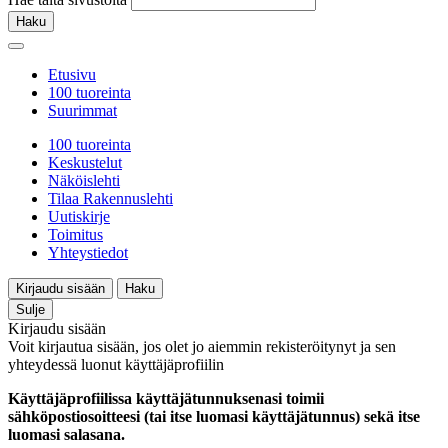
Haku
Etusivu
100 tuoreinta
Suurimmat
100 tuoreinta
Keskustelut
Näköislehti
Tilaa Rakennuslehti
Uutiskirje
Toimitus
Yhteystiedot
Kirjaudu sisään
Haku
Sulje
Kirjaudu sisään
Voit kirjautua sisään, jos olet jo aiemmin rekisteröitynyt ja sen
yhteydessä luonut käyttäjäprofiilin
Käyttäjäprofiilissa käyttäjätunnuksenasi toimii
sähköpostiosoitteesi (tai itse luomasi käyttäjätunnus) sekä itse
luomasi salasana.