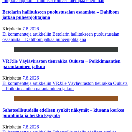
miljoonatappion – miinusta roimasti aiempaa enemmän
Betolarin hallitukseen puolustusalan osaamista – Dahlbom
jatkaa puheenjohtajana
Kirjoitettu
7.8.2026
Ei kommentteja
artikkeliin Betolarin hallitukseen puolustusalan
osaamista – Dahlbom jatkaa puheenjohtajana
VRJ:lle Väyläviraston tieurakka Oulusta – Poikkimaantien
parantaminen jatkuu
Kirjoitettu
7.8.2026
Ei kommentteja
artikkeliin VRJ:lle Väyläviraston tieurakka Oulusta
– Poikkimaantien parantaminen jatkuu
Sahateollisuudella edelleen synkät näkymät – kiusana korkea
puunhinta ja heikko kysyntä
Kirjoitettu
7.8.2026