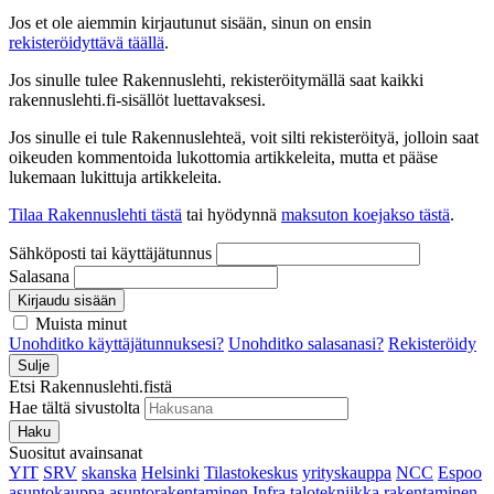
Jos et ole aiemmin kirjautunut sisään, sinun on ensin
rekisteröidyttävä täällä
.
Jos sinulle tulee Rakennuslehti, rekisteröitymällä saat kaikki
rakennuslehti.fi-sisällöt luettavaksesi.
Jos sinulle ei tule Rakennuslehteä, voit silti rekisteröityä, jolloin saat
oikeuden kommentoida lukottomia artikkeleita, mutta et pääse
lukemaan lukittuja artikkeleita.
Tilaa Rakennuslehti tästä
tai hyödynnä
maksuton koejakso tästä
.
Sähköposti tai käyttäjätunnus
Salasana
Kirjaudu sisään
Muista minut
Unohditko käyttäjätunnuksesi?
Unohditko salasanasi?
Rekisteröidy
Sulje
Etsi Rakennuslehti.fistä
Hae tältä sivustolta
Haku
Suositut avainsanat
YIT
SRV
skanska
Helsinki
Tilastokeskus
yrityskauppa
NCC
Espoo
asuntokauppa
asuntorakentaminen
Infra
talotekniikka
rakentaminen