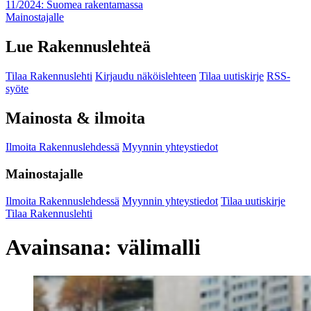
11/2024: Suomea rakentamassa
Mainostajalle
Lue Rakennuslehteä
Tilaa Rakennuslehti
Kirjaudu näköislehteen
Tilaa uutiskirje
RSS-
syöte
Mainosta & ilmoita
Ilmoita Rakennuslehdessä
Myynnin yhteystiedot
Mainostajalle
Ilmoita Rakennuslehdessä
Myynnin yhteystiedot
Tilaa uutiskirje
Tilaa Rakennuslehti
Avainsana:
välimalli