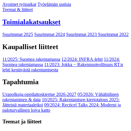
Avoimet työpaikat
Työelämän uutisia
Teemat & liitteet
Toimialakatsaukset
Suurimmat 2025
Suurimmat 2024
Suurimmat 2023
Suurimmat 2022
Kaupalliset liitteet
11/2025: Suomea rakentamassa
12/2024: INFRA-lehti
11/2024:
Suomea rakentamassa
11/2023: Jokka − Rakennusteollisuus RT:n
lehti kestävästä rakentamisesta
Tapahtumia
Urapolkuja-oppilaitoskiertue 2026-2027
05/2026: Vähähiilinen
rakentaminen & data
10/2025: Rakentamisen kiertotalous 2025:
Jätteistä materiaaleiksi
09/2024: Recticel Talks 2024: Moderni ja
paloturvallinen loiva katto
Teemat ja liitteet