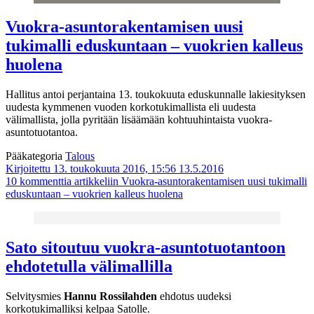
Vuokra-asuntorakentamisen uusi
tukimalli eduskuntaan – vuokrien kalleus
huolena
Hallitus antoi perjantaina 13. toukokuuta eduskunnalle lakiesityksen
uudesta kymmenen vuoden korkotukimallista eli uudesta
välimallista, jolla pyritään lisäämään kohtuuhintaista vuokra-
asuntotuotantoa.
Pääkategoria
Talous
Kirjoitettu 13. toukokuuta 2016, 15:56
13.5.2016
10 kommenttia
artikkeliin Vuokra-asuntorakentamisen uusi tukimalli
eduskuntaan – vuokrien kalleus huolena
Sato sitoutuu vuokra-asuntotuotantoon
ehdotetulla välimallilla
Selvitysmies
Hannu Rossilahden
ehdotus uudeksi
korkotukimalliksi kelpaa Satolle.