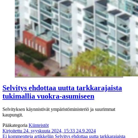
Selvitys ehdottaa uutta tarkkarajaista
tukimallia vuokra-asumiseen
Selvityksen käynnistivät ympäristöministeriö ja suurimmat
kaupungit.
Pääkategoria
Kiinteistöt
Kirjoitettu 24. syyskuuta 2024, 15:33
24.9.2024
Ei kommentteja
artikkeliin Selvitys ehdottaa uutta tarkkarajaista