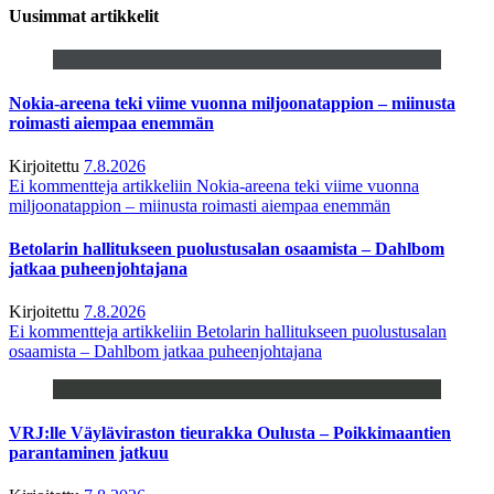
Uusimmat artikkelit
Nokia-areena teki viime vuonna miljoonatappion – miinusta
roimasti aiempaa enemmän
Kirjoitettu
7.8.2026
Ei kommentteja
artikkeliin Nokia-areena teki viime vuonna
miljoonatappion – miinusta roimasti aiempaa enemmän
Betolarin hallitukseen puolustusalan osaamista – Dahlbom
jatkaa puheenjohtajana
Kirjoitettu
7.8.2026
Ei kommentteja
artikkeliin Betolarin hallitukseen puolustusalan
osaamista – Dahlbom jatkaa puheenjohtajana
VRJ:lle Väyläviraston tieurakka Oulusta – Poikkimaantien
parantaminen jatkuu