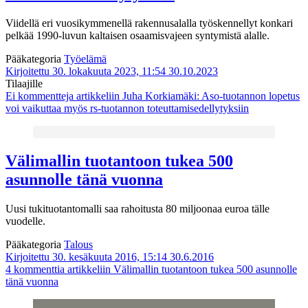
Viidellä eri vuosikymmenellä rakennusalalla työskennellyt konkari
pelkää 1990-luvun kaltaisen osaamisvajeen syntymistä alalle.
Pääkategoria
Työelämä
Kirjoitettu 30. lokakuuta 2023, 11:54
30.10.2023
Tilaajille
Ei kommentteja
artikkeliin Juha Korkiamäki: Aso-tuotannon lopetus
voi vaikuttaa myös rs-tuotannon toteuttamisedellytyksiin
Välimallin tuotantoon tukea 500
asunnolle tänä vuonna
Uusi tukituotantomalli saa rahoitusta 80 miljoonaa euroa tälle
vuodelle.
Pääkategoria
Talous
Kirjoitettu 30. kesäkuuta 2016, 15:14
30.6.2016
4 kommenttia
artikkeliin Välimallin tuotantoon tukea 500 asunnolle
tänä vuonna