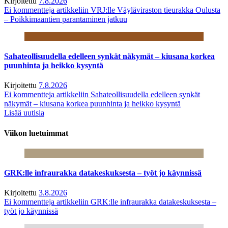
Kirjoitettu
7.8.2026
Ei kommentteja
artikkeliin VRJ:lle Väyläviraston tieurakka Oulusta
– Poikkimaantien parantaminen jatkuu
Sahateollisuudella edelleen synkät näkymät – kiusana korkea
puunhinta ja heikko kysyntä
Kirjoitettu
7.8.2026
Ei kommentteja
artikkeliin Sahateollisuudella edelleen synkät
näkymät – kiusana korkea puunhinta ja heikko kysyntä
Lisää uutisia
Viikon luetuimmat
GRK:lle infraurakka datakeskuksesta – työt jo käynnissä
Kirjoitettu
3.8.2026
Ei kommentteja
artikkeliin GRK:lle infraurakka datakeskuksesta –
työt jo käynnissä