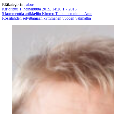
Pääkategoria
Talous
Kirjoitettu 1. heinäkuuta 2015, 14:26
1.7.2015
5 kommenttia
artikkeliin Kimmo Tiilikainen nimitti Aran
Rossilahden selvittämään kymmenen vuoden välimallia