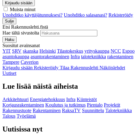
Kirjaudu sisään
Muista minut
Unohditko käyttäjätunnuksesi?
Unohditko salasanasi?
Rekisteröidy
Sulje
Etsi Rakennuslehti.fistä
Hae tältä sivustolta
Haku
Suositut avainsanat
YIT
SRV
skanska
Helsinki
Tilastokeskus
yrityskauppa
NCC
Espoo
asuntokauppa
asuntorakentaminen
Infra
talotekniikka
rakentaminen
Tampere
Caverion
Kirjaudu sisään
Rekisteröidy
Tilaa Rakennuslehti
Näköislehdet
Uutiset
Lue lisää näistä aiheista
Arkkitehtuuri
Energiatehokkuus
Infra
Kiinteistöt
Korjausrakentaminen
Koulutus ja tutkimus
Pientalo
Projektit
Rakennustuote
Rakentaminen
RaksaTV
Suunnittelu
Talotekniikka
Talous
Työelämä
Uutisissa nyt