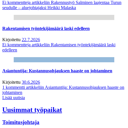
Ei kommentteja
artikkeliin Rakennustyö Salminen laajentaa Turun
seudulle – aluejohtajaksi Heikki Malaska
Rakentamisen työntekijämäärä laski edelleen
Kirjoitettu
22.7.2026
Ei kommentteja
artikkeliin Rakentamisen työntekijämäärä laski
edelleen
Asiantuntija: Kustannusohjauksen haaste on johtaminen
Kirjoitettu
30.6.2026
1 kommentti
artikkeliin Asiantuntija: Kustannusohjauksen haaste on
johtaminen
Lisää uutisia
Uusimmat työpaikat
Toimitusjohtaja