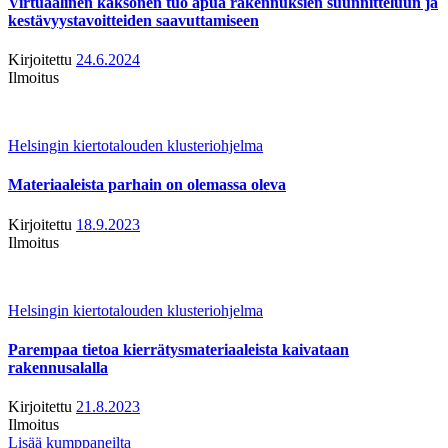
Virtuaalinen kaksonen tuo apua rakennuksien suunnitteluun ja
kestävyystavoitteiden saavuttamiseen
Kirjoitettu
24.6.2024
Ilmoitus
Helsingin kiertotalouden klusteriohjelma
Materiaaleista parhain on olemassa oleva
Kirjoitettu
18.9.2023
Ilmoitus
Helsingin kiertotalouden klusteriohjelma
Parempaa tietoa kierrätysmateriaaleista kaivataan
rakennusalalla
Kirjoitettu
21.8.2023
Ilmoitus
Lisää kumppaneilta