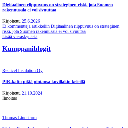
Digitaalinen riippuvuus on strateginen riski, jota Suomen
rakennusala ei voi sivuuttaa
Kirjoitettu
25.6.2026
Ei kommentteja
artikkeliin Digitaalinen riippuvuus on strateginen
riski, jota Suomen rakennusala ei voi sivuuttaa
Lisää vieraskynästä
Kumppaniblogit
Recticel Insulation Oy
PIR-katto pitää pintansa kovillakin keleillä
Kirjoitettu
21.10.2024
Ilmoitus
Thomas Lindstrom