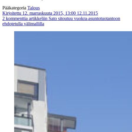
Pääkategoria
Talous
Kirjoitettu 12. marraskuuta 2015, 13:00
12.11.2015
2 kommenttia
artikkeliin Sato sitoutuu vuokra-asuntotuotantoon
ehdotetulla välimallilla