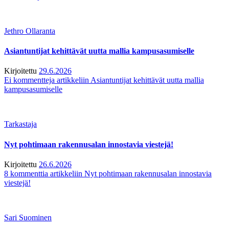
Jethro Ollaranta
Asiantuntijat kehittävät uutta mallia kampusasumiselle
Kirjoitettu
29.6.2026
Ei kommentteja
artikkeliin Asiantuntijat kehittävät uutta mallia
kampusasumiselle
Tarkastaja
Nyt pohtimaan rakennusalan innostavia viestejä!
Kirjoitettu
26.6.2026
8 kommenttia
artikkeliin Nyt pohtimaan rakennusalan innostavia
viestejä!
Sari Suominen