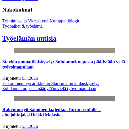
Näkökulmat
Toimitukselta
Vieraskynä
Kumppaniblogit
Työpaikat & työelämä
Työelämän uutisia
Starkin ammattilaiskysely: Suhdannekuopasta päädytään vielä
työvoimapulaan
Kirjoitettu
6.8.2026
Ei kommentteja
artikkeliin Starkin ammattilaiskysely:
Suhdannekuopasta päädytään vielä työvoimapulaan
Rakennustyö Salminen laajentaa Turun seudulle –
aluejohtajaksi Heikki Malaska
Kirjoitettu
5.8.2026