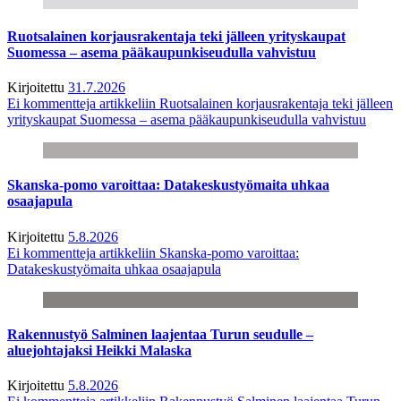
Ruotsalainen korjausrakentaja teki jälleen yrityskaupat
Suomessa – asema pääkaupunkiseudulla vahvistuu
Kirjoitettu
31.7.2026
Ei kommentteja
artikkeliin Ruotsalainen korjausrakentaja teki jälleen
yrityskaupat Suomessa – asema pääkaupunkiseudulla vahvistuu
Skanska-pomo varoittaa: Datakeskustyömaita uhkaa
osaajapula
Kirjoitettu
5.8.2026
Ei kommentteja
artikkeliin Skanska-pomo varoittaa:
Datakeskustyömaita uhkaa osaajapula
Rakennustyö Salminen laajentaa Turun seudulle –
aluejohtajaksi Heikki Malaska
Kirjoitettu
5.8.2026