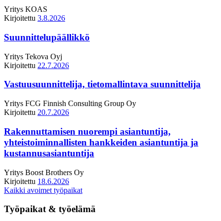
Yritys
KOAS
Kirjoitettu
3.8.2026
Suunnittelupäällikkö
Yritys
Tekova Oyj
Kirjoitettu
22.7.2026
Vastuusuunnittelija, tietomallintava suunnittelija
Yritys
FCG Finnish Consulting Group Oy
Kirjoitettu
20.7.2026
Rakennuttamisen nuorempi asiantuntija,
yhteistoiminnallisten hankkeiden asiantuntija ja
kustannusasiantuntija
Yritys
Boost Brothers Oy
Kirjoitettu
18.6.2026
Kaikki avoimet työpaikat
Työpaikat & työelämä