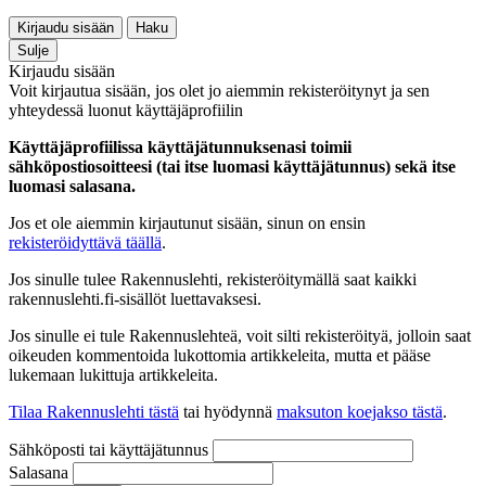
Kirjaudu sisään
Haku
Sulje
Kirjaudu sisään
Voit kirjautua sisään, jos olet jo aiemmin rekisteröitynyt ja sen
yhteydessä luonut käyttäjäprofiilin
Käyttäjäprofiilissa käyttäjätunnuksenasi toimii
sähköpostiosoitteesi (tai itse luomasi käyttäjätunnus) sekä itse
luomasi salasana.
Jos et ole aiemmin kirjautunut sisään, sinun on ensin
rekisteröidyttävä täällä
.
Jos sinulle tulee Rakennuslehti, rekisteröitymällä saat kaikki
rakennuslehti.fi-sisällöt luettavaksesi.
Jos sinulle ei tule Rakennuslehteä, voit silti rekisteröityä, jolloin saat
oikeuden kommentoida lukottomia artikkeleita, mutta et pääse
lukemaan lukittuja artikkeleita.
Tilaa Rakennuslehti tästä
tai hyödynnä
maksuton koejakso tästä
.
Sähköposti tai käyttäjätunnus
Salasana