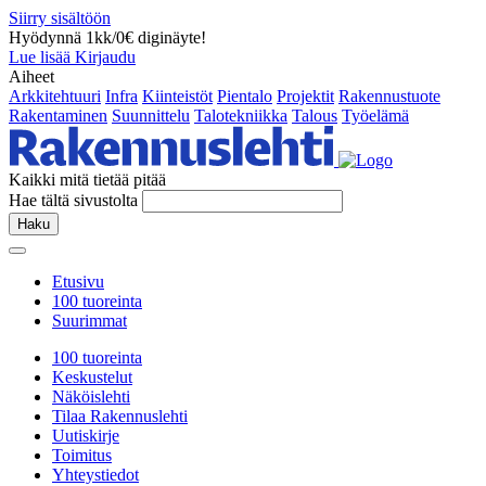
Siirry sisältöön
Hyödynnä 1kk/0€ diginäyte!
Lue lisää
Kirjaudu
Aiheet
Arkkitehtuuri
Infra
Kiinteistöt
Pientalo
Projektit
Rakennustuote
Rakentaminen
Suunnittelu
Talotekniikka
Talous
Työelämä
Kaikki mitä tietää pitää
Hae tältä sivustolta
Haku
Etusivu
100 tuoreinta
Suurimmat
100 tuoreinta
Keskustelut
Näköislehti
Tilaa Rakennuslehti
Uutiskirje
Toimitus
Yhteystiedot