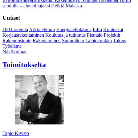
Ei kommentteja
artikkeliin Rakennustyö Salminen laajentaa Turun
seudulle – aluejohtajaksi Heikki Malaska
Uutiset
100 tuoreinta
Arkkitehtuuri
Energiatehokkuus
Infra
Kiinteistöt
Korjausrakentaminen
Koulutus ja tutkimus
Pientalo
Projektit
Rakennustuote
Rakentaminen
Suunnittelu
Talotekniikka
Talous
Työelämä
Näkökulmat
Toimitukselta
Tapio Kivistö