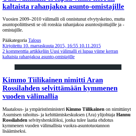
kaltaista rahanjakoa asunto-omistajille
Vuosien 2009–2010 välimalli oli onnistunut elvytyskeino, mutta
asuntopoliittisesti se oli ronskia rahanjakoa asuntosijoittajille ja -
omistajille.
Pääkategoria
Talous
Kirjoitettu 10. marraskuuta 2015, 16:55
10.11.2015
2 kommenttia
artikkeliin Uusi välimalli ei lupaa viime kerran
kaltaista rahanjakoa asunto-omistajille
Kimmo Tiilikainen nimitti Aran
Rossilahden selvittämään kymmenen
vuoden välimallia
Maatalous- ja ympäristöministeri
Kimmo Tiilikainen
on nimittänyt
Asumisen rahoitus- ja kehittämiskeskuksen (Ara) ylijohtaja
Hannu
Rossilahden
selvityshenkilöksi, jonka tulee laatia ehdotus
kymmenen vuoden välimallista vuokra-asuntotuotannon
lisäämiseksi.