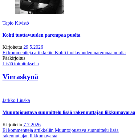
Tapio Kivistö
Kohti tuottavuuden parempaa puolta
Kirjoitettu
29.5.2026
Ei kommentteja
artikkeliin Kohti tuottavuuden parempaa puolta
Pääkirjoitus
Lisää toimitukselta
Vieraskynä
Jarkko Liuska
Muuntojoustava suunnittelu lisää rakennuttajan liikkumavaraa
Kirjoitettu
7.7.2026
Ei kommentteja
artikkeliin Muuntojoustava suunnittelu lisää
rakennuttajan liikkumavaraa