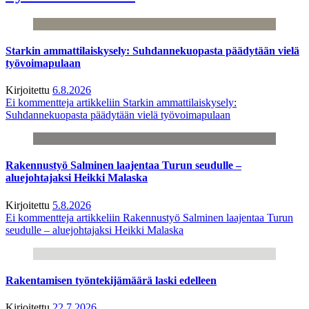
Starkin ammattilaiskysely: Suhdannekuopasta päädytään vielä
työvoimapulaan
Kirjoitettu
6.8.2026
Ei kommentteja
artikkeliin Starkin ammattilaiskysely:
Suhdannekuopasta päädytään vielä työvoimapulaan
Rakennustyö Salminen laajentaa Turun seudulle –
aluejohtajaksi Heikki Malaska
Kirjoitettu
5.8.2026
Ei kommentteja
artikkeliin Rakennustyö Salminen laajentaa Turun
seudulle – aluejohtajaksi Heikki Malaska
Rakentamisen työntekijämäärä laski edelleen
Kirjoitettu
22.7.2026