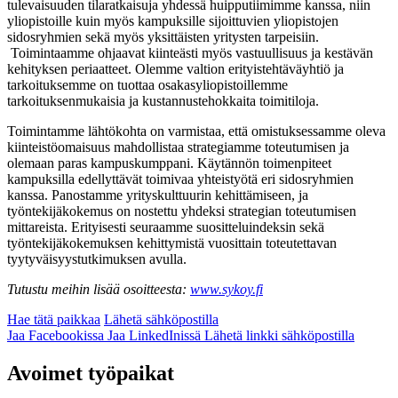
tulevaisuuden tilaratkaisuja yhdessä huipputiimimme kanssa, niin
yliopistoille kuin myös kampuksille sijoittuvien yliopistojen
sidosryhmien sekä myös yksittäisten yritysten tarpeisiin.
Toimintaamme ohjaavat kiinteästi myös vastuullisuus ja kestävän
kehityksen periaatteet. Olemme valtion erityistehtäväyhtiö ja
tarkoituksemme on tuottaa osakasyliopistoillemme
tarkoituksenmukaisia ja kustannustehokkaita toimitiloja.
Toimintamme lähtökohta on varmistaa, että omistuksessamme oleva
kiinteistöomaisuus mahdollistaa strategiamme toteutumisen ja
olemaan paras kampuskumppani. Käytännön toimenpiteet
kampuksilla edellyttävät toimivaa yhteistyötä eri sidosryhmien
kanssa. Panostamme yrityskulttuurin kehittämiseen, ja
työntekijäkokemus on nostettu yhdeksi strategian toteutumisen
mittareista. Erityisesti seuraamme suositteluindeksin sekä
työntekijäkokemuksen kehittymistä vuosittain toteutettavan
tyytyväisyystutkimuksen avulla.
Tutustu meihin lisää osoitteesta:
www.sykoy.fi
Hae tätä paikkaa
Lähetä sähköpostilla
Jaa Facebookissa
Jaa LinkedInissä
Lähetä linkki sähköpostilla
Avoimet työpaikat