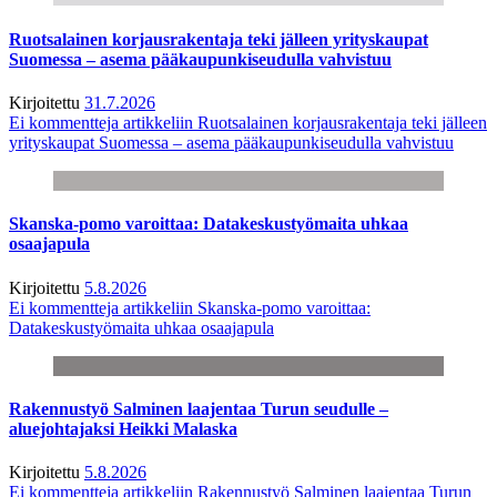
Ruotsalainen korjausrakentaja teki jälleen yrityskaupat
Suomessa – asema pääkaupunkiseudulla vahvistuu
Kirjoitettu
31.7.2026
Ei kommentteja
artikkeliin Ruotsalainen korjausrakentaja teki jälleen
yrityskaupat Suomessa – asema pääkaupunkiseudulla vahvistuu
Skanska-pomo varoittaa: Datakeskustyömaita uhkaa
osaajapula
Kirjoitettu
5.8.2026
Ei kommentteja
artikkeliin Skanska-pomo varoittaa:
Datakeskustyömaita uhkaa osaajapula
Rakennustyö Salminen laajentaa Turun seudulle –
aluejohtajaksi Heikki Malaska
Kirjoitettu
5.8.2026
Ei kommentteja
artikkeliin Rakennustyö Salminen laajentaa Turun