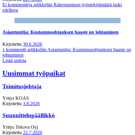
Ei kommentteja
artikkeliin Rakentamisen työntekijämäärä laski
edelleen
Asiantuntija: Kustannusohjauksen haaste on johtaminen
Kirjoitettu
30.6.2026
1 kommentti
artikkeliin Asiantuntija: Kustannusohjauksen haaste on
johtaminen
Lisää uutisia
Uusimmat työpaikat
Toimitusjohtaja
Yritys
KOAS
Kirjoitettu
3.8.2026
Suunnittelupäällikkö
Yritys
Tekova Oyj
Kirjoitettu
22.7.2026