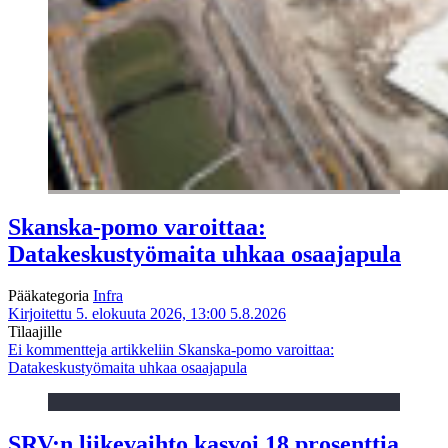
Skanska-pomo varoittaa:
Datakeskustyömaita uhkaa osaajapula
Pääkategoria
Infra
Kirjoitettu 5. elokuuta 2026, 13:00
5.8.2026
Tilaajille
Ei kommentteja
artikkeliin Skanska-pomo varoittaa:
Datakeskustyömaita uhkaa osaajapula
SRV:n liikevaihto kasvoi 18 prosenttia,