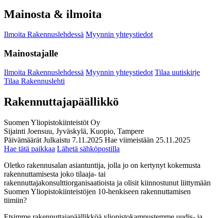
Mainosta & ilmoita
Ilmoita Rakennuslehdessä
Myynnin yhteystiedot
Mainostajalle
Ilmoita Rakennuslehdessä
Myynnin yhteystiedot
Tilaa uutiskirje
Tilaa Rakennuslehti
Rakennuttajapäällikkö
Suomen Yliopistokiinteistöt Oy
Sijainti
Joensuu, Jyväskylä, Kuopio, Tampere
Päivämäärät
Julkaistu
7.11.2025
Hae viimeistään
25.11.2025
Hae tätä paikkaa
Lähetä sähköpostilla
Oletko rakennusalan asiantuntija, jolla jo on kertynyt kokemusta
rakennuttamisesta joko tilaaja- tai
rakennuttajakonsulttiorganisaatioista ja olisit kiinnostunut liittymään
Suomen Yliopistokiinteistöjen 10-henkiseen rakennuttamisen
tiimiin?
Etsimme rakennuttajapäällikköä yliopistokampustemme uudis- ja