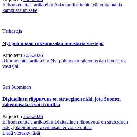
Ei kommentteja
artikkeliin Asiantuntijat kehittävät uutta mallia
kampusasumiselle
Tarkastaja
Nyt pohtimaan rakennusalan innostavia viestejä!
Kirjoitettu
26.6.2026
8 kommenttia
artikkeliin Nyt pohtimaan rakennusalan innostavia
viestejä!
Sari Suominen
Digitaalinen riippuvuus on strateginen riski, jota Suomen
rakennusala ei voi sivuuttaa
Kirjoitettu
25.6.2026
Ei kommentteja
artikkeliin Digitaalinen riippuvuus on strateginen
riski, jota Suomen rakennusala ei voi sivuuttaa
Lisää vieraskynästä