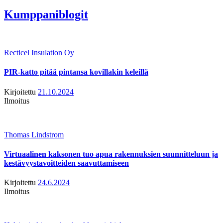
Kumppaniblogit
Recticel Insulation Oy
PIR-katto pitää pintansa kovillakin keleillä
Kirjoitettu
21.10.2024
Ilmoitus
Thomas Lindstrom
Virtuaalinen kaksonen tuo apua rakennuksien suunnitteluun ja
kestävyystavoitteiden saavuttamiseen
Kirjoitettu
24.6.2024
Ilmoitus