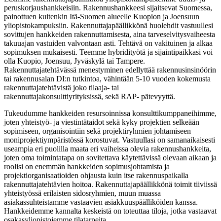
peruskorjaushankkeisiin. Rakennushankkeesi sijaitsevat Suomessa,
painottuen kuitenkin Itä-Suomen alueelle Kuopion ja Joensuun
yliopistokampuksiin. Rakennuttajapäällikkönä huolehdit vastuullesi
sovittujen hankkeiden rakennuttamisesta, aina tarveselvitysvaiheesta
takuuajan vastuiden valvontaan asti. Tehtävä on vakituinen ja alkaa
sopimuksen mukaisesti. Teemme hybridityötä ja sijaintipaikkasi voi
olla Kuopio, Joensuu, Jyväskylä tai Tampere.
Rakennuttajatehtävässä menestyminen edellyttää rakennusinsinöörin
tai rakennusalan DI:n tutkintoa, vähintään 5-10 vuoden kokemusta
rakennuttajatehtävistä joko tilaaja- tai
rakennuttajakonsulttiyrityksissä, sekä RAP- pätevyyttä.
Tukeudumme hankkeiden resursoinnissa konsulttikumppaneihimme,
joten yhteistyö- ja viestintätaidot sekä kyky projektien selkeään
sopimiseen, organisointiin sekä projektiryhmien johtamiseen
moniprojektiympäristössä korostuvat. Vastuullasi on samanaikaisesti
useampia eri puolilla maata eri vaiheissa olevia rakennushankkeita,
joten oma toimintatapa on sovitettava käytettävissä olevaan aikaan ja
roolisi on enemmän hankkeiden sopimusjohtamista ja
projektiorganisaatioiden ohjausta kuin itse rakennuspaikalla
rakennuttajatehtävien hoitoa. Rakennuttajapäällikkönä toimit tiiviissä
yhteistyössä erilaisten sidosryhmien, muun muassa
asiakassuhteistamme vastaavien asiakkuuspäälliköiden kanssa.
Hankkeidemme kannalta keskeistä on toteuttaa tiloja, jotka vastaavat
osakasyliopistojemme tilatarpeita.