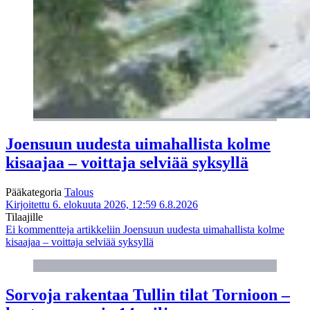
Joensuun uudesta uimahallista kolme
kisaajaa – voittaja selviää syksyllä
Pääkategoria
Talous
Kirjoitettu 6. elokuuta 2026, 12:59
6.8.2026
Tilaajille
Ei kommentteja
artikkeliin Joensuun uudesta uimahallista kolme
kisaajaa – voittaja selviää syksyllä
Sorvoja rakentaa Tullin tilat Tornioon –