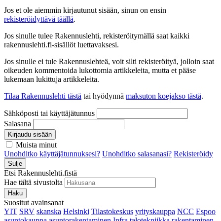
Jos et ole aiemmin kirjautunut sisään, sinun on ensin
rekisteröidyttävä täällä
.
Jos sinulle tulee Rakennuslehti, rekisteröitymällä saat kaikki
rakennuslehti.fi-sisällöt luettavaksesi.
Jos sinulle ei tule Rakennuslehteä, voit silti rekisteröityä, jolloin saat
oikeuden kommentoida lukottomia artikkeleita, mutta et pääse
lukemaan lukittuja artikkeleita.
Tilaa Rakennuslehti tästä
tai hyödynnä
maksuton koejakso tästä
.
Sähköposti tai käyttäjätunnus
Salasana
Kirjaudu sisään
Muista minut
Unohditko käyttäjätunnuksesi?
Unohditko salasanasi?
Rekisteröidy
Sulje
Etsi Rakennuslehti.fistä
Hae tältä sivustolta
Haku
Suositut avainsanat
YIT
SRV
skanska
Helsinki
Tilastokeskus
yrityskauppa
NCC
Espoo
asuntokauppa
asuntorakentaminen
Infra
talotekniikka
rakentaminen