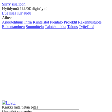
Siirry sisältöön
Hyödynnä 1kk/0€ diginäyte!
Lue lisää
Kirjaudu
Aiheet
Arkkitehtuuri
Infra
Kiinteistöt
Pientalo
Projektit
Rakennustuote
Rakentaminen
Suunnittelu
Talotekniikka
Talous
Työelämä
Kaikki mitä tietää pitää
Hae tältä sivustolta