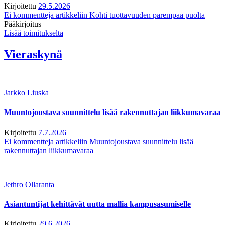
Kirjoitettu
29.5.2026
Ei kommentteja
artikkeliin Kohti tuottavuuden parempaa puolta
Pääkirjoitus
Lisää toimitukselta
Vieraskynä
Jarkko Liuska
Muuntojoustava suunnittelu lisää rakennuttajan liikkumavaraa
Kirjoitettu
7.7.2026
Ei kommentteja
artikkeliin Muuntojoustava suunnittelu lisää
rakennuttajan liikkumavaraa
Jethro Ollaranta
Asiantuntijat kehittävät uutta mallia kampusasumiselle
Kirjoitettu
29.6.2026