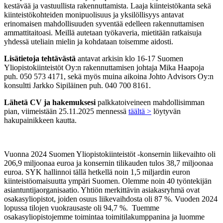
kestävää ja vastuullista rakennuttamista. Laaja kiinteistökanta sekä
kiinteistökohteiden monipuolisuus ja yksilöllisyys antavat
erinomaisen mahdollisuuden syventää edelleen rakennuttamisen
ammattitaitoasi. Meillä autetaan työkaveria, mietitään ratkaisuja
yhdessä uteliain mielin ja kohdataan toisemme aidosti.
Lisätietoja tehtävästä
antavat arkisin klo 16-17 Suomen
Yliopistokiinteistöt Oy:n rakennuttamisen johtaja Mika Haapoja
puh. 050 573 4171, sekä myös muina aikoina Johto Advisors Oy:n
konsultti Jarkko Sipiläinen puh. 040 700 8161.
Lähetä CV ja hakemuksesi
palkkatoiveineen mahdollisimman
pian, viimeistään 25.11.2025 mennessä
täältä >
löytyvän
hakupainikkeen kautta.
Vuonna 2024 Suomen Yliopistokiinteistöt -konsernin liikevaihto oli
206,9 miljoonaa euroa ja konsernin tilikauden tulos 38,7 miljoonaa
euroa. SYK hallinnoi tällä hetkellä noin 1,5 miljardin euron
kiinteistöomaisuutta ympäri Suomen. Olemme noin 40 työntekijän
asiantuntijaorganisaatio. Yhtiön merkittävin asiakasryhmä ovat
osakasyliopistot, joiden osuus liikevaihdosta oli 87 %. Vuoden 2024
lopussa tilojen vuokrausaste oli 94,7 %. Tuemme
osakasyliopistojemme toimintaa toimitilakumppanina ja luomme