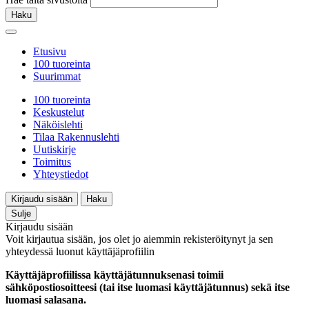
Haku
Etusivu
100 tuoreinta
Suurimmat
100 tuoreinta
Keskustelut
Näköislehti
Tilaa Rakennuslehti
Uutiskirje
Toimitus
Yhteystiedot
Kirjaudu sisään
Haku
Sulje
Kirjaudu sisään
Voit kirjautua sisään, jos olet jo aiemmin rekisteröitynyt ja sen
yhteydessä luonut käyttäjäprofiilin
Käyttäjäprofiilissa käyttäjätunnuksenasi toimii
sähköpostiosoitteesi (tai itse luomasi käyttäjätunnus) sekä itse
luomasi salasana.