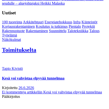
seudulle – aluejohtajaksi Heikki Malaska
Uutiset
100 tuoreinta
Arkkitehtuuri
Energiatehokkuus
Infra
Kiinteistöt
Korjausrakentaminen
Koulutus ja tutkimus
Pientalo
Projektit
Rakennustuote
Rakentaminen
Suunnittelu
Talotekniikka
Talous
Työelämä
Näkökulmat
Toimitukselta
Tapio Kivistö
Kesä voi vahvistaa elpyvää tunnelmaa
Kirjoitettu
26.6.2026
Ei kommentteja
artikkeliin Kesä voi vahvistaa elpyvää tunnelmaa
Pääkirjoitus