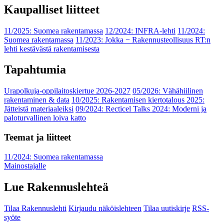
Kaupalliset liitteet
11/2025: Suomea rakentamassa
12/2024: INFRA-lehti
11/2024:
Suomea rakentamassa
11/2023: Jokka − Rakennusteollisuus RT:n
lehti kestävästä rakentamisesta
Tapahtumia
Urapolkuja-oppilaitoskiertue 2026-2027
05/2026: Vähähiilinen
rakentaminen & data
10/2025: Rakentamisen kiertotalous 2025:
Jätteistä materiaaleiksi
09/2024: Recticel Talks 2024: Moderni ja
paloturvallinen loiva katto
Teemat ja liitteet
11/2024: Suomea rakentamassa
Mainostajalle
Lue Rakennuslehteä
Tilaa Rakennuslehti
Kirjaudu näköislehteen
Tilaa uutiskirje
RSS-
syöte