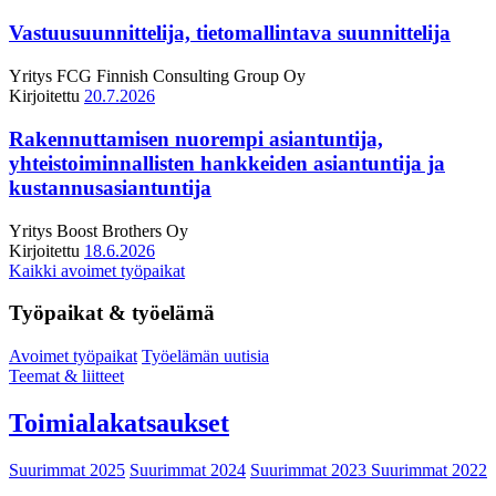
Vastuusuunnittelija, tietomallintava suunnittelija
Yritys
FCG Finnish Consulting Group Oy
Kirjoitettu
20.7.2026
Rakennuttamisen nuorempi asiantuntija,
yhteistoiminnallisten hankkeiden asiantuntija ja
kustannusasiantuntija
Yritys
Boost Brothers Oy
Kirjoitettu
18.6.2026
Kaikki avoimet työpaikat
Työpaikat & työelämä
Avoimet työpaikat
Työelämän uutisia
Teemat & liitteet
Toimialakatsaukset
Suurimmat 2025
Suurimmat 2024
Suurimmat 2023
Suurimmat 2022