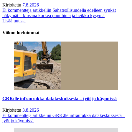
Kirjoitettu
7.8.2026
Ei kommentteja
artikkeliin Sahateollisuudella edelleen synkät
näkymät – kiusana korkea puunhinta ja heikko kysyntä
Lisää uutisia
Viikon luetuimmat
GRK:lle infraurakka datakeskuksesta – työt jo käynnissä
Kirjoitettu
3.8.2026
Ei kommentteja
artikkeliin GRK:lle infraurakka datakeskuksesta –
työt jo käynnissä