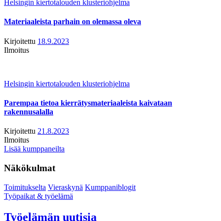
Helsingin kiertotalouden klusteriohjelma
Materiaaleista parhain on olemassa oleva
Kirjoitettu
18.9.2023
Ilmoitus
Helsingin kiertotalouden klusteriohjelma
Parempaa tietoa kierrätysmateriaaleista kaivataan
rakennusalalla
Kirjoitettu
21.8.2023
Ilmoitus
Lisää kumppaneilta
Näkökulmat
Toimitukselta
Vieraskynä
Kumppaniblogit
Työpaikat & työelämä
Työelämän uutisia