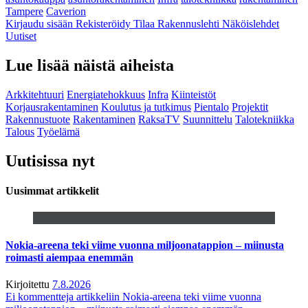
Tampere
Caverion
Kirjaudu sisään
Rekisteröidy
Tilaa Rakennuslehti
Näköislehdet
Uutiset
Lue lisää näistä aiheista
Arkkitehtuuri
Energiatehokkuus
Infra
Kiinteistöt
Korjausrakentaminen
Koulutus ja tutkimus
Pientalo
Projektit
Rakennustuote
Rakentaminen
RaksaTV
Suunnittelu
Talotekniikka
Talous
Työelämä
Uutisissa nyt
Uusimmat artikkelit
Nokia-areena teki viime vuonna miljoonatappion – miinusta
roimasti aiempaa enemmän
Kirjoitettu
7.8.2026
Ei kommentteja
artikkeliin Nokia-areena teki viime vuonna