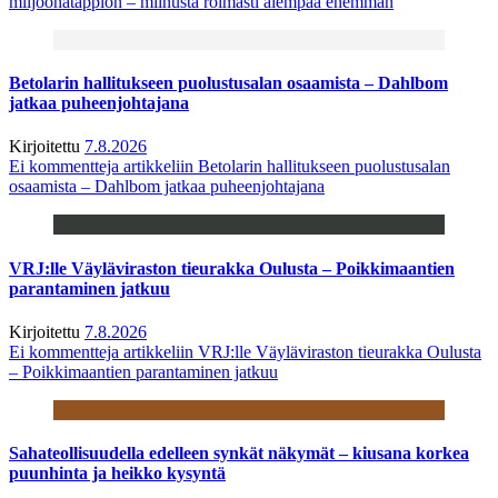
miljoonatappion – miinusta roimasti aiempaa enemmän
Betolarin hallitukseen puolustusalan osaamista – Dahlbom
jatkaa puheenjohtajana
Kirjoitettu
7.8.2026
Ei kommentteja
artikkeliin Betolarin hallitukseen puolustusalan
osaamista – Dahlbom jatkaa puheenjohtajana
VRJ:lle Väyläviraston tieurakka Oulusta – Poikkimaantien
parantaminen jatkuu
Kirjoitettu
7.8.2026
Ei kommentteja
artikkeliin VRJ:lle Väyläviraston tieurakka Oulusta
– Poikkimaantien parantaminen jatkuu
Sahateollisuudella edelleen synkät näkymät – kiusana korkea
puunhinta ja heikko kysyntä