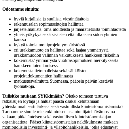
Odotamme sinulta:
hyviä kirjallisia ja suullisia viestintätaitoja
rakennusalan sopimusehtojen hallintaa
järjestelmällistä, oma-aloitteista ja määrätietoista toimintaotetta
yhteistyökykyä sekä sisäisten että ulkoisten sidosryhmien
kanssa
kykyä toimia moniprojektiympäristössä
eri urakkamuotojen hallintaa sekä laajaa ymmärrystä
urakkamuodon valinnan vaikutuksesta hankkeen riskeihin
kokemusta/ ymmärrystä vuokrasopimuksen merkityksestä
hankkeen toteuttamisessa
kokemusta tietomalleista sekä sähköisten
projektidokumenttien hallinnasta
matkustusvalmiutta Suomessa, pääosin päivän kestäviä
työmatkoja.
Tulisitko mukaan SYKkimään?
Oletko toimeen tarttuva
ratkaisujen löytäjä ja haluat päästä osaksi kehittämään
yhteiskunnallisesti tärkeää sekä vastuullista kiinteistönomistamista?
Tarjoamme sinulle mielenkiintoisen asiantuntijatehtävän osana
vakaan, pitkäjänteisen sekä vastuullisen kiinteistönomistajan
organisaatiota. Pääset kiinteistöomistajan näkökulmasta mukaan
monipuolisiin investointi- ja ylläpitohankkeisiin, jotka edustavat