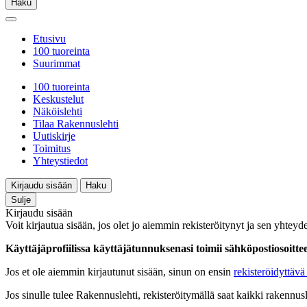
Haku
Etusivu
100 tuoreinta
Suurimmat
100 tuoreinta
Keskustelut
Näköislehti
Tilaa Rakennuslehti
Uutiskirje
Toimitus
Yhteystiedot
Kirjaudu sisään
Haku
Sulje
Kirjaudu sisään
Voit kirjautua sisään, jos olet jo aiemmin rekisteröitynyt ja sen yhteyde
Käyttäjäprofiilissa käyttäjätunnuksenasi toimii sähköpostiosoittees
Jos et ole aiemmin kirjautunut sisään, sinun on ensin
rekisteröidyttävä 
Jos sinulle tulee Rakennuslehti, rekisteröitymällä saat kaikki rakennusle