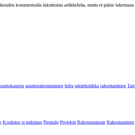
at oikeuden kommentoida lukottomia artikkeleita, mutta et pääse lukemaan l
asuntokauppa
asuntorakentaminen
Infra
talotekniikka
rakentaminen
Tam
n
Koulutus ja tutkimus
Pientalo
Projektit
Rakennustuote
Rakentaminen