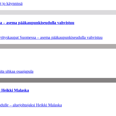
t jo käynnissä
ssa – asema pääkaupunkiseudulla vahvistuu
en yrityskaupat Suomessa – asema pääkaupunkiseudulla vahvistuu
ita uhkaa osaajapula
i Heikki Malaska
dulle – aluejohtajaksi Heikki Malaska