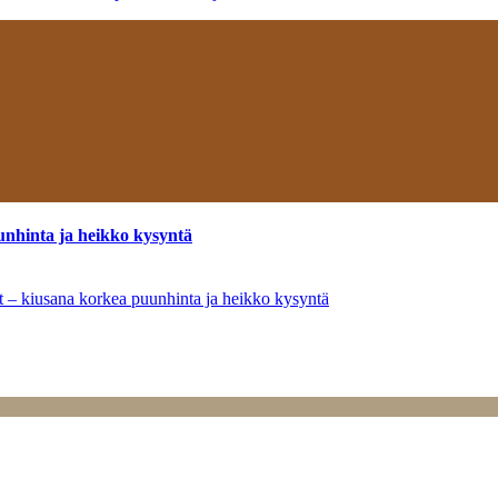
unhinta ja heikko kysyntä
ät – kiusana korkea puunhinta ja heikko kysyntä