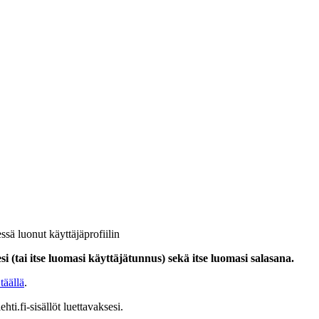
ssä luonut käyttäjäprofiilin
i (tai itse luomasi käyttäjätunnus) sekä itse luomasi salasana.
täällä
.
hti.fi-sisällöt luettavaksesi.