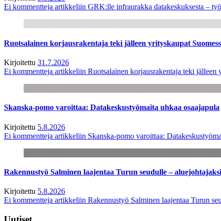
Ei kommentteja
artikkeliin GRK:lle infraurakka datakeskuksesta – työ
Ruotsalainen korjausrakentaja teki jälleen yrityskaupat Suome
Kirjoitettu
31.7.2026
Ei kommentteja
artikkeliin Ruotsalainen korjausrakentaja teki jälle
Skanska-pomo varoittaa: Datakeskustyömaita uhkaa osaajapula
Kirjoitettu
5.8.2026
Ei kommentteja
artikkeliin Skanska-pomo varoittaa: Datakeskustyöma
Rakennustyö Salminen laajentaa Turun seudulle – aluejohtajaks
Kirjoitettu
5.8.2026
Ei kommentteja
artikkeliin Rakennustyö Salminen laajentaa Turun seu
Uutiset