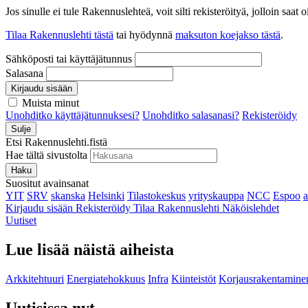
Jos sinulle ei tule Rakennuslehteä, voit silti rekisteröityä, jolloin sa
Tilaa Rakennuslehti tästä
tai hyödynnä
maksuton koejakso tästä
.
Sähköposti tai käyttäjätunnus
Salasana
Kirjaudu sisään
Muista minut
Unohditko käyttäjätunnuksesi?
Unohditko salasanasi?
Rekisteröidy
Sulje
Etsi Rakennuslehti.fistä
Hae tältä sivustolta
Haku
Suositut avainsanat
YIT
SRV
skanska
Helsinki
Tilastokeskus
yrityskauppa
NCC
Espoo
Kirjaudu sisään
Rekisteröidy
Tilaa Rakennuslehti
Näköislehdet
Uutiset
Lue lisää näistä aiheista
Arkkitehtuuri
Energiatehokkuus
Infra
Kiinteistöt
Korjausrakentamine
Uutisissa nyt