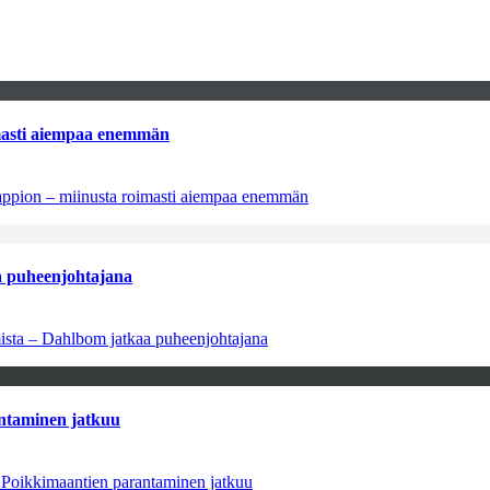
imasti aiempaa enemmän
tappion – miinusta roimasti aiempaa enemmän
aa puheenjohtajana
amista – Dahlbom jatkaa puheenjohtajana
antaminen jatkuu
– Poikkimaantien parantaminen jatkuu