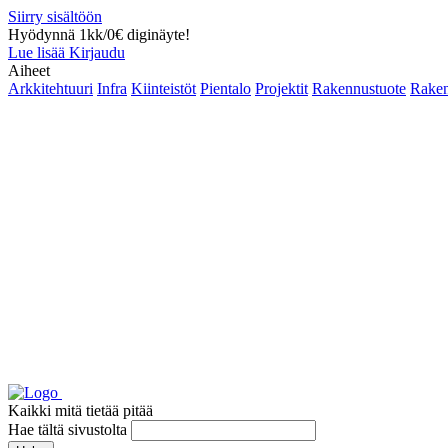
Siirry sisältöön
Hyödynnä 1kk/0€ diginäyte!
Lue lisää
Kirjaudu
Aiheet
Arkkitehtuuri
Infra
Kiinteistöt
Pientalo
Projektit
Rakennustuote
Raken
Kaikki mitä tietää pitää
Hae tältä sivustolta