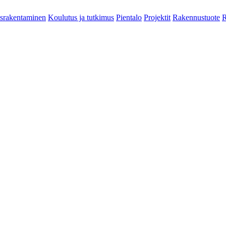
srakentaminen
Koulutus ja tutkimus
Pientalo
Projektit
Rakennustuote
R