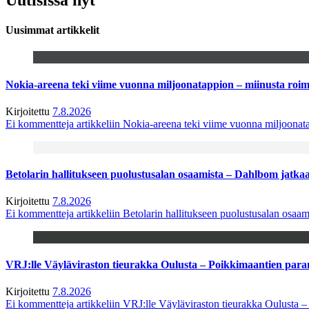
Uusimmat artikkelit
Nokia-areena teki viime vuonna miljoonatappion – miinusta ro
Kirjoitettu
7.8.2026
Ei kommentteja
artikkeliin Nokia-areena teki viime vuonna miljoona
Betolarin hallitukseen puolustusalan osaamista – Dahlbom jatk
Kirjoitettu
7.8.2026
Ei kommentteja
artikkeliin Betolarin hallitukseen puolustusalan osa
VRJ:lle Väyläviraston tieurakka Oulusta – Poikkimaantien par
Kirjoitettu
7.8.2026
Ei kommentteja
artikkeliin VRJ:lle Väyläviraston tieurakka Oulusta 