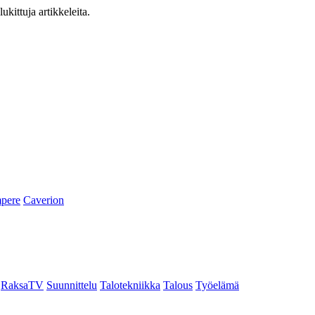
ukittuja artikkeleita.
pere
Caverion
RaksaTV
Suunnittelu
Talotekniikka
Talous
Työelämä