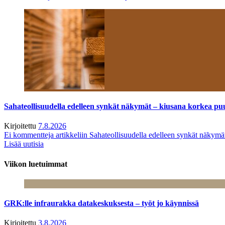
Sahateollisuudella edelleen synkät näkymät – kiusana korkea pu
Kirjoitettu
7.8.2026
Ei kommentteja
artikkeliin Sahateollisuudella edelleen synkät näkym
Lisää uutisia
Viikon luetuimmat
GRK:lle infraurakka datakeskuksesta – työt jo käynnissä
Kirjoitettu
3.8.2026