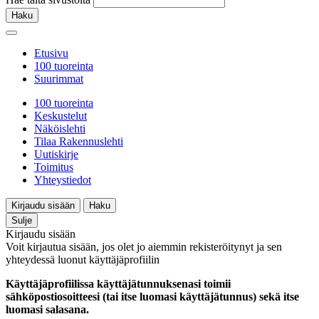
Haku
Etusivu
100 tuoreinta
Suurimmat
100 tuoreinta
Keskustelut
Näköislehti
Tilaa Rakennuslehti
Uutiskirje
Toimitus
Yhteystiedot
Kirjaudu sisään
Haku
Sulje
Kirjaudu sisään
Voit kirjautua sisään, jos olet jo aiemmin rekisteröitynyt ja sen
yhteydessä luonut käyttäjäprofiilin
Käyttäjäprofiilissa käyttäjätunnuksenasi toimii
sähköpostiosoitteesi (tai itse luomasi käyttäjätunnus) sekä itse
luomasi salasana.