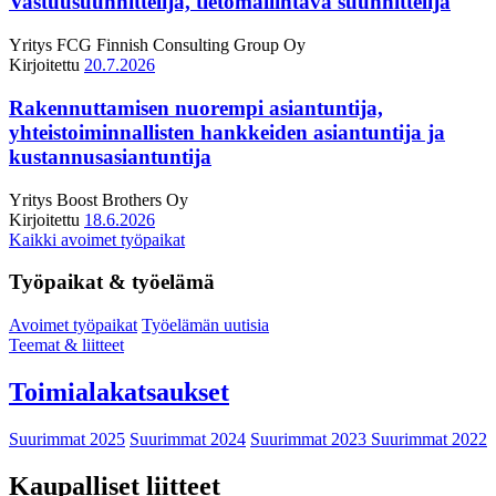
Vastuusuunnittelija, tietomallintava suunnittelija
Yritys
FCG Finnish Consulting Group Oy
Kirjoitettu
20.7.2026
Rakennuttamisen nuorempi asiantuntija,
yhteistoiminnallisten hankkeiden asiantuntija ja
kustannusasiantuntija
Yritys
Boost Brothers Oy
Kirjoitettu
18.6.2026
Kaikki avoimet työpaikat
Työpaikat & työelämä
Avoimet työpaikat
Työelämän uutisia
Teemat & liitteet
Toimialakatsaukset
Suurimmat 2025
Suurimmat 2024
Suurimmat 2023
Suurimmat 2022
Kaupalliset liitteet