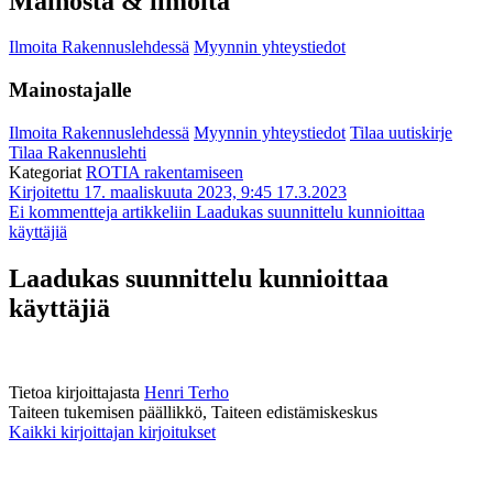
Mainosta & ilmoita
Ilmoita Rakennuslehdessä
Myynnin yhteystiedot
Mainostajalle
Ilmoita Rakennuslehdessä
Myynnin yhteystiedot
Tilaa uutiskirje
Tilaa Rakennuslehti
Kategoriat
ROTIA rakentamiseen
Kirjoitettu 17. maaliskuuta 2023, 9:45
17.3.2023
Ei kommentteja
artikkeliin Laadukas suunnittelu kunnioittaa
käyttäjiä
Laadukas suunnittelu kunnioittaa
käyttäjiä
Tietoa kirjoittajasta
Henri Terho
Taiteen tukemisen päällikkö, Taiteen edistämiskeskus
Kaikki kirjoittajan kirjoitukset