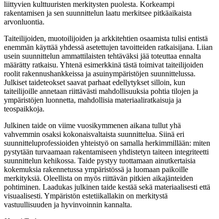
liittyvien kulttuuristen merkitysten puolesta. Korkeampi
rakentamisen ja sen suunnittelun laatu merkitsee pitkäaikaista
arvonluontia.
Taiteilijoiden, muotoilijoiden ja arkkitehtien osaamista tulisi entistä
enemmän käyttää yhdessä asetettujen tavoitteiden ratkaisijana. Liian
usein suunnittelun ammattilaisten tehtäväksi jää toteuttaa ennalta
määrätty ratkaisu. Yhtenä esimerkkinä tästä toimivat taiteilijoiden
roolit rakennushankkeissa ja asuinympäristöjen suunnittelussa.
Julkiset taideteokset saavat parhaat edellytykset silloin, kun
taiteilijoille annetaan riittävästi mahdollisuuksia pohtia tilojen ja
ympäristöjen luonnetta, mahdollisia materiaaliratkaisuja ja
teospaikkoja.
Julkinen taide on viime vuosikymmenen aikana tullut yhä
vahvemmin osaksi kokonaisvaltaista suunnittelua. Siinä eri
suunnitteluprofessioiden yhteistyö on samalla herkimmillään: miten
pystytään turvaamaan rakentamiseen yhdistetyn taiteen integriteetti
suunnittelun kehikossa. Taide pystyy tuottamaan ainutkertaisia
kokemuksia rakennetussa ympäristössä ja luomaan paikoille
merkityksiä. Oleellista on myös riittävän pitkien aikajänteiden
pohtiminen. Laadukas julkinen taide kestää sekä materiaalisesti että
visuaalisesti. Ympäristön estetiikallakin on merkitystä
vastuullisuuden ja hyvinvoinnin kannalta.