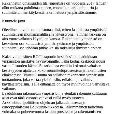
Rakennetun omaisuuden tila -raportissa on vuodesta 2017 lähtien
ollut mukana pohdintaa taiteen, muotoilun, arkkitehtuurin ja
suunnittelun merkityksestä rakennetussa ympäristössämme.
Kuuntele juttu
Oleellinen tavoite on muistuttaa siitä, miten laadukasta ympäristöä
suunnitellaan moniammatillisena yhteistyönä, ja miten tärkeää on
aito vuorovaikutus käyttäjien kanssa. Rakennettu ympäristö on
keskeinen osa kulttuurista ymmärrystämme ja ympäristön
suunnittelussa tehdään pitkäaikaisia ratkaisuja ihmisten arkeen.
Kaksi vuotta sitten ROTI-raportin keskiössä oli laadukkaan
ympäristön merkitys hyvinvoinnille. Tällä kertaa keskiöön nousi
vastuullisuuden käsite. Se tarkoittaa etenkin kokonaisvaltaisen
kestävyyden ajattelua koko suunnitteluprosessissa ja rakennusten
elinkaaressa. Vastuullisuutta on sellaisen rakennetun ympäristön
tuottaminen, joka vastaa yksilöllisiin, erilaisiin ja vaihtuviin
käyttäjätarpeisiin. Tällä eittämättä on myös hyvinvointia vahvistava
vaikutus.
Laadukkaan rakennetun ympäristön ja etenkin rakennuskulttuurin
asiat ovat tänä vuonna vahvasti esillä myös tuoreen
Arkkitehtuuripoliittisen ohjelman jalkauttamisessa ja
eurooppalaisessa Baukultur-liikkeessä. Jälkimmäinen tarkoittaa
voimakasta puheenvuoroa laadun prosessien ja rakentamiseen