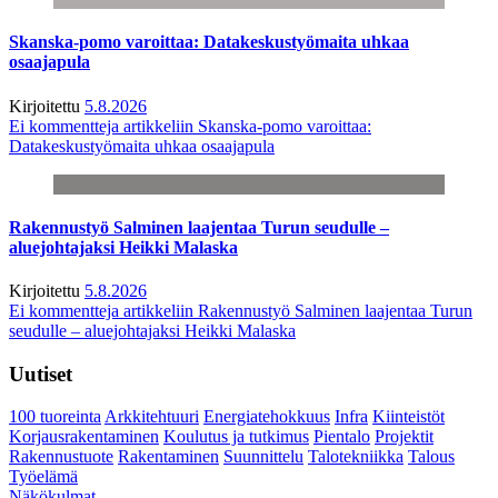
Skanska-pomo varoittaa: Datakeskustyömaita uhkaa
osaajapula
Kirjoitettu
5.8.2026
Ei kommentteja
artikkeliin Skanska-pomo varoittaa:
Datakeskustyömaita uhkaa osaajapula
Rakennustyö Salminen laajentaa Turun seudulle –
aluejohtajaksi Heikki Malaska
Kirjoitettu
5.8.2026
Ei kommentteja
artikkeliin Rakennustyö Salminen laajentaa Turun
seudulle – aluejohtajaksi Heikki Malaska
Uutiset
100 tuoreinta
Arkkitehtuuri
Energiatehokkuus
Infra
Kiinteistöt
Korjausrakentaminen
Koulutus ja tutkimus
Pientalo
Projektit
Rakennustuote
Rakentaminen
Suunnittelu
Talotekniikka
Talous
Työelämä
Näkökulmat