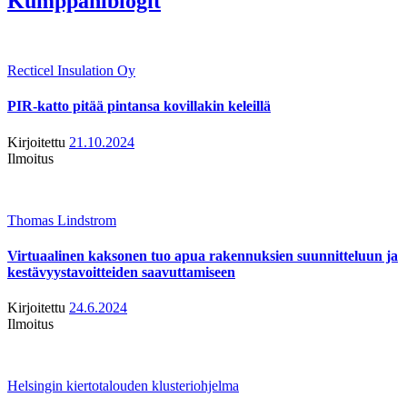
Kumppaniblogit
Recticel Insulation Oy
PIR-katto pitää pintansa kovillakin keleillä
Kirjoitettu
21.10.2024
Ilmoitus
Thomas Lindstrom
Virtuaalinen kaksonen tuo apua rakennuksien suunnitteluun ja
kestävyystavoitteiden saavuttamiseen
Kirjoitettu
24.6.2024
Ilmoitus
Helsingin kiertotalouden klusteriohjelma