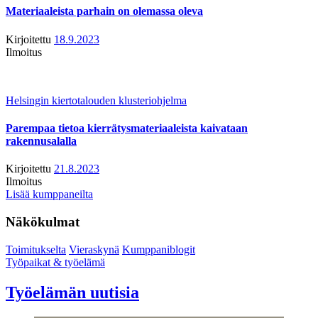
Materiaaleista parhain on olemassa oleva
Kirjoitettu
18.9.2023
Ilmoitus
Helsingin kiertotalouden klusteriohjelma
Parempaa tietoa kierrätysmateriaaleista kaivataan
rakennusalalla
Kirjoitettu
21.8.2023
Ilmoitus
Lisää kumppaneilta
Näkökulmat
Toimitukselta
Vieraskynä
Kumppaniblogit
Työpaikat & työelämä
Työelämän uutisia