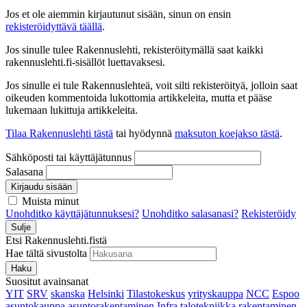
Jos et ole aiemmin kirjautunut sisään, sinun on ensin
rekisteröidyttävä täällä
.
Jos sinulle tulee Rakennuslehti, rekisteröitymällä saat kaikki
rakennuslehti.fi-sisällöt luettavaksesi.
Jos sinulle ei tule Rakennuslehteä, voit silti rekisteröityä, jolloin saat
oikeuden kommentoida lukottomia artikkeleita, mutta et pääse
lukemaan lukittuja artikkeleita.
Tilaa Rakennuslehti tästä
tai hyödynnä
maksuton koejakso tästä
.
Sähköposti tai käyttäjätunnus
Salasana
Kirjaudu sisään
Muista minut
Unohditko käyttäjätunnuksesi?
Unohditko salasanasi?
Rekisteröidy
Sulje
Etsi Rakennuslehti.fistä
Hae tältä sivustolta
Haku
Suositut avainsanat
YIT
SRV
skanska
Helsinki
Tilastokeskus
yrityskauppa
NCC
Espoo
asuntokauppa
asuntorakentaminen
Infra
talotekniikka
rakentaminen