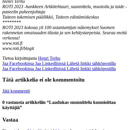
Henri Terho
ROTI 2023 -hankkeen Arkkitehtuuri, suunnittelu, muotoilu ja taide -
paneelin puheenjohtaja
Taiteen tukemisen päällikkö, Taiteen edistämiskeskus
********
ROTI 2023 kokoaa yli 100 asiantuntijan näkemykset Suomen
rakennetun omaisuuden tilasta ja sen kehitystarpeista. Seuraa meitä
verkossa!
www.roti.fi
www.roti.fi/blogit
Tietoa kirjoittajasta
Henri Terho
Jaa Facebookissa
Jaa LinkedInissä
Lähetä linkki sähköpostilla
Jaa Facebookissa
Jaa LinkedInissä
Lähetä linkki sähköpostilla
Tätä artikkelia ei ole kommentoitu
Jätä kommentti
0 vastausta artikkeliin “Laadukas suunnittelu kunnioittaa
käyttäjiä”
Vastaa