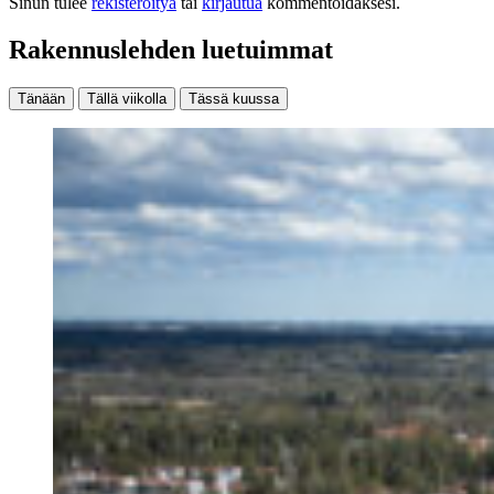
Sinun tulee
rekisteröityä
tai
kirjautua
kommentoidaksesi.
Rakennuslehden luetuimmat
Tänään
Tällä viikolla
Tässä kuussa