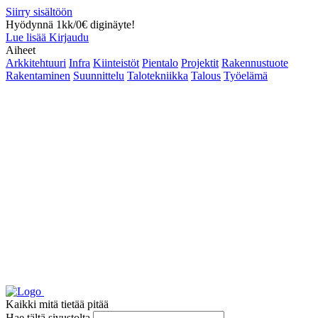
Siirry sisältöön
Hyödynnä 1kk/0€ diginäyte!
Lue lisää
Kirjaudu
Aiheet
Arkkitehtuuri
Infra
Kiinteistöt
Pientalo
Projektit
Rakennustuote
Rakentaminen
Suunnittelu
Talotekniikka
Talous
Työelämä
Kaikki mitä tietää pitää
Hae tältä sivustolta