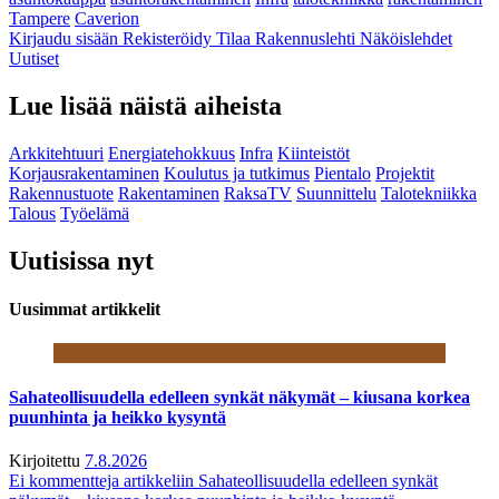
Tampere
Caverion
Kirjaudu sisään
Rekisteröidy
Tilaa Rakennuslehti
Näköislehdet
Uutiset
Lue lisää näistä aiheista
Arkkitehtuuri
Energiatehokkuus
Infra
Kiinteistöt
Korjausrakentaminen
Koulutus ja tutkimus
Pientalo
Projektit
Rakennustuote
Rakentaminen
RaksaTV
Suunnittelu
Talotekniikka
Talous
Työelämä
Uutisissa nyt
Uusimmat artikkelit
Sahateollisuudella edelleen synkät näkymät – kiusana korkea
puunhinta ja heikko kysyntä
Kirjoitettu
7.8.2026
Ei kommentteja
artikkeliin Sahateollisuudella edelleen synkät