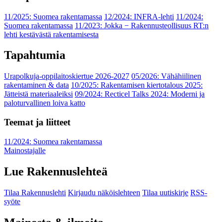
11/2025: Suomea rakentamassa
12/2024: INFRA-lehti
11/2024:
Suomea rakentamassa
11/2023: Jokka − Rakennusteollisuus RT:n
lehti kestävästä rakentamisesta
Tapahtumia
Urapolkuja-oppilaitoskiertue 2026-2027
05/2026: Vähähiilinen
rakentaminen & data
10/2025: Rakentamisen kiertotalous 2025:
Jätteistä materiaaleiksi
09/2024: Recticel Talks 2024: Moderni ja
paloturvallinen loiva katto
Teemat ja liitteet
11/2024: Suomea rakentamassa
Mainostajalle
Lue Rakennuslehteä
Tilaa Rakennuslehti
Kirjaudu näköislehteen
Tilaa uutiskirje
RSS-
syöte