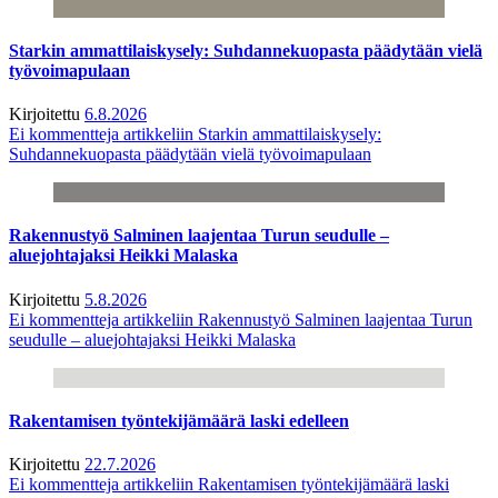
Starkin ammattilaiskysely: Suhdannekuopasta päädytään vielä
työvoimapulaan
Kirjoitettu
6.8.2026
Ei kommentteja
artikkeliin Starkin ammattilaiskysely:
Suhdannekuopasta päädytään vielä työvoimapulaan
Rakennustyö Salminen laajentaa Turun seudulle –
aluejohtajaksi Heikki Malaska
Kirjoitettu
5.8.2026
Ei kommentteja
artikkeliin Rakennustyö Salminen laajentaa Turun
seudulle – aluejohtajaksi Heikki Malaska
Rakentamisen työntekijämäärä laski edelleen
Kirjoitettu
22.7.2026
Ei kommentteja
artikkeliin Rakentamisen työntekijämäärä laski