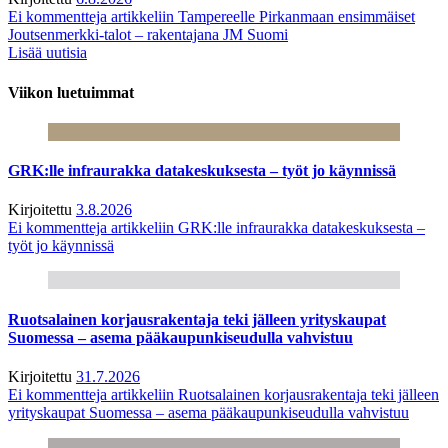
Ei kommentteja
artikkeliin Tampereelle Pirkanmaan ensimmäiset
Joutsenmerkki-talot – rakentajana JM Suomi
Lisää uutisia
Viikon luetuimmat
GRK:lle infraurakka datakeskuksesta – työt jo käynnissä
Kirjoitettu
3.8.2026
Ei kommentteja
artikkeliin GRK:lle infraurakka datakeskuksesta –
työt jo käynnissä
Ruotsalainen korjausrakentaja teki jälleen yrityskaupat
Suomessa – asema pääkaupunkiseudulla vahvistuu
Kirjoitettu
31.7.2026
Ei kommentteja
artikkeliin Ruotsalainen korjausrakentaja teki jälleen
yrityskaupat Suomessa – asema pääkaupunkiseudulla vahvistuu