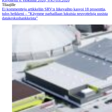
Kirjoitettu 6. elokuuta 2026, 9:45
6.8.2026
Tilaajille
Ei kommentteja
artikkeliin SRV:n liikevaihto kasvoi 18 prosenttia,
tulos heikkeni – ”Käymme parhaillaan lukuisia neuvotteluja uusista
datakeskushankkeista”