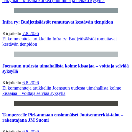
näkymät – kiusana korkea puunhinta ja heikko kysyntä
Infra ry: Budjettisäästöt romuttavat kestävän tienpidon
Kirjoitettu
7.8.2026
Ei kommentteja
artikkeliin Infra ry: Budjettisäästöt romuttavat
kestävän tienpidon
Joensuun uudesta uimahallista kolme kisaajaa – voittaja selviää
syksyllä
Kirjoitettu
6.8.2026
Ei kommentteja
artikkeliin Joensuun uudesta uimahallista kolme
kisaajaa – voittaja selviää syksyllä
Tampereelle Pirkanmaan ensimmäiset Joutsenmerkki-talot –
rakentajana JM Suomi
Kirjoitettu
6.8.2026