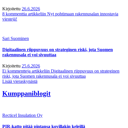
Kirjoitettu
26.6.2026
8 kommenttia
artikkeliin Nyt pohtimaan rakennusalan innostavia
viestejä!
Sari Suominen
Digitaalinen riippuvuus on strateginen riski, jota Suomen
rakennusala ei voi sivuuttaa
Kirjoitettu
25.6.2026
Ei kommentteja
artikkeliin Digitaalinen riippuvuus on strateginen
riski, jota Suomen rakennusala ei voi sivuuttaa
Lisää vieraskynästä
Kumppaniblogit
Recticel Insulation Oy
PIR-katto pitää pintansa kovillakin keleillä