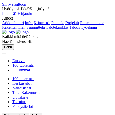
Siirry sisältöön
Hyödynnä 1kk/0€ diginäyte!
Lue lisää
Kirjaudu
Aiheet
Arkkitehtuuri
Infra
Kiinteistöt
Pientalo
Projektit
Rakennustuote
Rakentaminen
Suunnittelu
Talotekniikka
Talous
Työelämä
Kaikki mitä tietää pitää
Hae tältä sivustolta
Haku
Etusivu
100 tuoreinta
Suurimmat
100 tuoreinta
Keskustelut
Näköislehti
Tilaa Rakennuslehti
Uutiskirje
Toimitus
Yhteystiedot