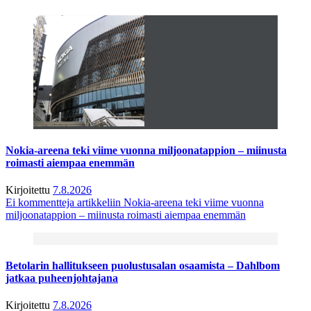
Nokia-areena teki viime vuonna miljoonatappion – miinusta
roimasti aiempaa enemmän
Kirjoitettu
7.8.2026
Ei kommentteja
artikkeliin Nokia-areena teki viime vuonna
miljoonatappion – miinusta roimasti aiempaa enemmän
Betolarin hallitukseen puolustusalan osaamista – Dahlbom
jatkaa puheenjohtajana
Kirjoitettu
7.8.2026