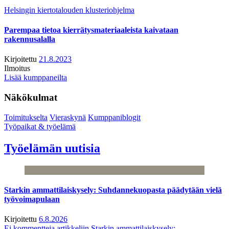
Helsingin kiertotalouden klusteriohjelma
Parempaa tietoa kierrätysmateriaaleista kaivataan
rakennusalalla
Kirjoitettu
21.8.2023
Ilmoitus
Lisää kumppaneilta
Näkökulmat
Toimitukselta
Vieraskynä
Kumppaniblogit
Työpaikat & työelämä
Työelämän uutisia
Starkin ammattilaiskysely: Suhdannekuopasta päädytään vielä
työvoimapulaan
Kirjoitettu
6.8.2026
Ei kommentteja
artikkeliin Starkin ammattilaiskysely: