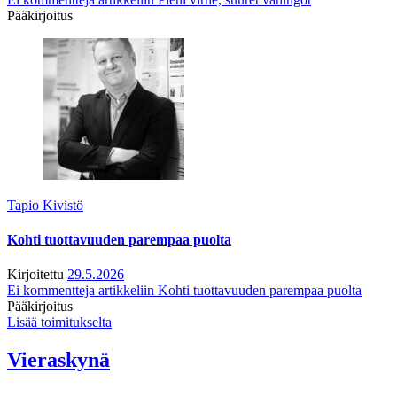
Pääkirjoitus
Tapio Kivistö
Kohti tuottavuuden parempaa puolta
Kirjoitettu
29.5.2026
Ei kommentteja
artikkeliin Kohti tuottavuuden parempaa puolta
Pääkirjoitus
Lisää toimitukselta
Vieraskynä