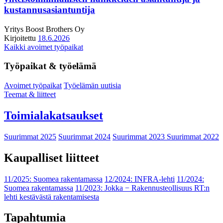
kustannusasiantuntija
Yritys
Boost Brothers Oy
Kirjoitettu
18.6.2026
Kaikki avoimet työpaikat
Työpaikat & työelämä
Avoimet työpaikat
Työelämän uutisia
Teemat & liitteet
Toimialakatsaukset
Suurimmat 2025
Suurimmat 2024
Suurimmat 2023
Suurimmat 2022
Kaupalliset liitteet
11/2025: Suomea rakentamassa
12/2024: INFRA-lehti
11/2024:
Suomea rakentamassa
11/2023: Jokka − Rakennusteollisuus RT:n
lehti kestävästä rakentamisesta
Tapahtumia