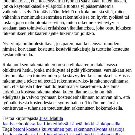
todennäköistä, että kosteusvarma työmaa saa aikaan rakennuksen,
jonka käytönaikaiselle ylläpidolle tuottaa ylipääsemättömiä
vaikeuksia selvitä tehtävistään. Meillä on kokemuksia siitä, miten
vähänkin monimutkaisemmissa rakennuksissa on hyvin työlästä tai
joskus jopa mahdotonta selvittää, miten rakenne käyttäytyy ja
saadaan taas toimivaksi erilaisissa vikatilanteissa, joita osuu jokaisen
rakennuksen elinkaaren ajalle lukematon joukko.
Nykylinja on huolestuttava, jos paremman kosteusvarmuuden
nimissä korvataan kosteutta kestäviä ratkaisuja ja tuotteita kosteutta
kestämättömillä.
Rakennuksen rakentaminen on sen elinkaaren mittakaavassa
ohikiitävä hetki, jonka merkitystä ei pidä ylikorostaa, varsinkaan sen
käytön aikaisen toimivuuden ja kestävyyden kustannuksella. Viisas
rakennuttaja tekee tai teettää rakennustarvike- ja rakennevalintansa
niin, että talosta tulee mahdollisimman vikasietoinen. Jos tämä
tarkoittaa kosteaa rakentamista, kuten tilanne usein on, hän
edellyttää ja valvoo työmaan kosteudenhallinnan toimivan niin, että
työnaikaisesta kosteudesta ei synny haittaa. Tiedämme tämän
onnistuvan – tuhansien toteutettujen rakennusten kokemuksella.
Tietoa kirjoittajasta
Jussi Mattila
Jaa Facebookissa
Jaa LinkedInissä
Lähetä linkki sähköpostilla
Tagit
betoni
kosteus
kuivuminen
puu
rakennusvalvonta
sääsuoja
Jaa Facebookissa
Jaa LinkedInissä
Lähetä linkki sähköpostilla