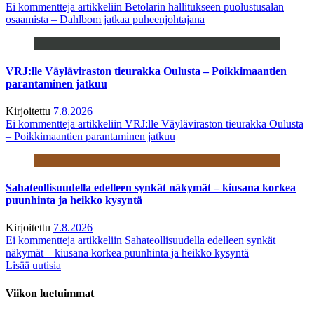
Ei kommentteja
artikkeliin Betolarin hallitukseen puolustusalan
osaamista – Dahlbom jatkaa puheenjohtajana
VRJ:lle Väyläviraston tieurakka Oulusta – Poikkimaantien
parantaminen jatkuu
Kirjoitettu
7.8.2026
Ei kommentteja
artikkeliin VRJ:lle Väyläviraston tieurakka Oulusta
– Poikkimaantien parantaminen jatkuu
Sahateollisuudella edelleen synkät näkymät – kiusana korkea
puunhinta ja heikko kysyntä
Kirjoitettu
7.8.2026
Ei kommentteja
artikkeliin Sahateollisuudella edelleen synkät
näkymät – kiusana korkea puunhinta ja heikko kysyntä
Lisää uutisia
Viikon luetuimmat