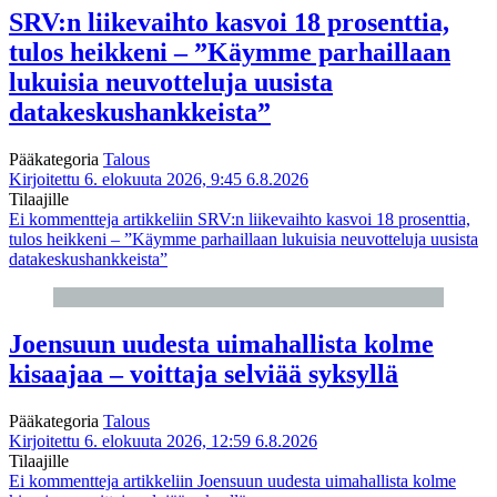
SRV:n liikevaihto kasvoi 18 prosenttia,
tulos heikkeni – ”Käymme parhaillaan
lukuisia neuvotteluja uusista
datakeskushankkeista”
Pääkategoria
Talous
Kirjoitettu 6. elokuuta 2026, 9:45
6.8.2026
Tilaajille
Ei kommentteja
artikkeliin SRV:n liikevaihto kasvoi 18 prosenttia,
tulos heikkeni – ”Käymme parhaillaan lukuisia neuvotteluja uusista
datakeskushankkeista”
Joensuun uudesta uimahallista kolme
kisaajaa – voittaja selviää syksyllä
Pääkategoria
Talous
Kirjoitettu 6. elokuuta 2026, 12:59
6.8.2026
Tilaajille
Ei kommentteja
artikkeliin Joensuun uudesta uimahallista kolme