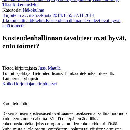
Tilaa Rakennuslehti
Kategoriat
Näkökulma
Kirjoitettu 27. marraskuuta 2014, 8:55
27.11.2014
1 kommentti
artikkeliin Kosteudenhallinnan tavoitteet ovat hyvät,
entä toimet?
Kosteudenhallinnan tavoitteet ovat hyvät,
entä toimet?
Tietoa kirjoittajasta
Jussi Mattila
Toimitusjohtaja, Betoniteollisuus; Elinkaaritekniikan dosentti,
Tampereen yliopisto
Kaikki kirjoittajan kirjoitukset
Kuuntele juttu
Rakentamisen kosteusasiat ovat saaneet osakseen ansaittua huomiota
kuluneen vuoden aikana. Meillä on epäilemättä liikaa
rakennuskohteita, joissa rungon ja muiden rakenteiden riittävää
kuivumista ei ole osattu, ymmärretty, haluttu tai viitsitty varmistaa