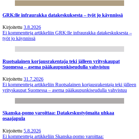
GRK:lle infraurakka datakeskuksesta – työt jo käynnissä
Kirjoitettu
3.8.2026
Ei kommentteja
artikkeliin GRK:lle infraurakka datakeskuksesta –
työt jo käynnissä
Ruotsalainen korjausrakentaja teki jälleen yrityskaupat
Suomessa – asema pääkaupunkiseudulla vahvistuu
Kirjoitettu
31.7.2026
Ei kommentteja
artikkeliin Ruotsalainen korjausrakentaja teki jälleen
yrityskaupat Suomessa – asema pääkaupunkiseudulla vahvistuu
Skanska-pomo varoittaa: Datakeskustyömaita uhkaa
osaajapula
Kirjoitettu
5.8.2026
Ei kommentteja
artikkeliin Skanska-pomo varoittaa: