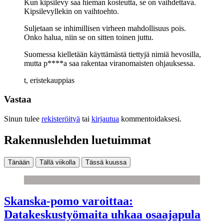
Kun kipsilevy saa hieman kosteutta, se on vaihdettava.
Kipsilevyllekin on vaihtoehto.
Suljetaan se inhimillisen virheen mahdollisuus pois.
Onko halua, niin se on sitten toinen juttu.
Suomessa kielletään käyttämästä tiettyjä nimiä hevosilla,
mutta p****a saa rakentaa viranomaisten ohjauksessa.
t, eristekauppias
Vastaa
Sinun tulee
rekisteröityä
tai
kirjautua
kommentoidaksesi.
Rakennuslehden luetuimmat
Tänään
Tällä viikolla
Tässä kuussa
Skanska-pomo varoittaa:
Datakeskustyömaita uhkaa osaajapula