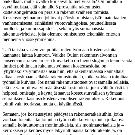
paikallaan, mutta ovatko korjaavat toimet viisaita? On nimittäin
syytä muistaa, että vain alle 5 prosenttia rakennusten
kosteusongelmista on peräisin rakennusvaiheen toimista.
Kosteusongelmamme johtuvat pääosin muista syistä: materiaalien
vanhenemisesta, erinäisistä vuotovahingoista, puutteellisesta
huollosta ja kunnossapidosta, sekä myös suoranaisista
rakennusvirheistä, joita olemme onnistuneet tekemään eritoten
menneinä vuosikymmeninä.
Tätä taustaa vasten voi pohtia, miten työmaan kosteusasioita
kannattaa laittaa kuntoon. Vaikka Oulun rakennusvalvonnan
lanseeraama rakentamisen kuivaketju on hieno slogan ja keino saada
ihmiset pohtimaan rakennustyömaan kosteusasioita, on
lyhytnäköistä ymmärtää asia niin, että rakentamisessa kannattaisi
alkaa suosimaan sellaisia rakennustuotteita, jotka voidaan toimittaa
työmaille kuivina. Jos nämä rakennustuotteet ovat samalla sellaisia,
että ne vaurioituvat ylimääräisestä kosteudesta joko välittömästi tai
helposti, omistaja ja käyttäjät saavat kosteusturvallisen työmaan
seurauksena käsiinsä kosteusvaarallisen rakennuksen. Rakennus
toimii vain teoriassa, mutta ei käytännössä.
Samaten, jos kosteussyistä päädytään rakenneratkaisuihin, jotka
voidaan toteuttaa tai toimittaa työmaalle kuivina, mutta jotka ovat
samalla kohtuuttoman monimutkaisia, siis monimateriaalisia ja –
kerroksisia ja kenties myös labyrinttimaisia kotelorakenteita, on