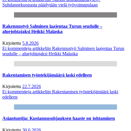
Suhdannekuopasta päädytään vielä työvoimapulaan
Rakennustyö Salminen laajentaa Turun seudulle –
aluejohtajaksi Heikki Malaska
Kirjoitettu
5.8.2026
Ei kommentteja
artikkeliin Rakennustyö Salminen laajentaa Turun
seudulle – aluejohtajaksi Heikki Malaska
Rakentamisen työntekijämäärä laski edelleen
Kirjoitettu
22.7.2026
Ei kommentteja
artikkeliin Rakentamisen työntekijämäärä laski
edelleen
Asiantuntija: Kustannusohjauksen haaste on johtaminen
Kirjoitettu
30.6.2026