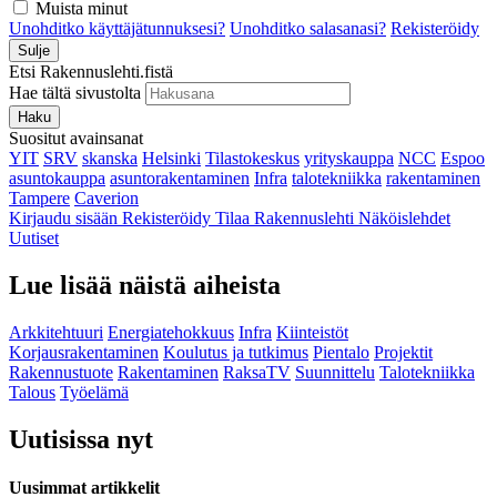
Muista minut
Unohditko käyttäjätunnuksesi?
Unohditko salasanasi?
Rekisteröidy
Sulje
Etsi Rakennuslehti.fistä
Hae tältä sivustolta
Haku
Suositut avainsanat
YIT
SRV
skanska
Helsinki
Tilastokeskus
yrityskauppa
NCC
Espoo
asuntokauppa
asuntorakentaminen
Infra
talotekniikka
rakentaminen
Tampere
Caverion
Kirjaudu sisään
Rekisteröidy
Tilaa Rakennuslehti
Näköislehdet
Uutiset
Lue lisää näistä aiheista
Arkkitehtuuri
Energiatehokkuus
Infra
Kiinteistöt
Korjausrakentaminen
Koulutus ja tutkimus
Pientalo
Projektit
Rakennustuote
Rakentaminen
RaksaTV
Suunnittelu
Talotekniikka
Talous
Työelämä
Uutisissa nyt
Uusimmat artikkelit