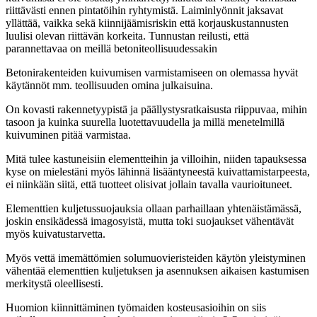
riittävästi ennen pintatöihin ryhtymistä. Laiminlyönnit jaksavat
yllättää, vaikka sekä kiinnijäämisriskin että korjauskustannusten
luulisi olevan riittävän korkeita. Tunnustan reilusti, että
parannettavaa on meillä betoniteollisuudessakin
Betonirakenteiden kuivumisen varmistamiseen on olemassa hyvät
käytännöt mm. teollisuuden omina julkaisuina.
On kovasti rakennetyypistä ja päällystysratkaisusta riippuvaa, mihin
tasoon ja kuinka suurella luotettavuudella ja millä menetelmillä
kuivuminen pitää varmistaa.
Mitä tulee kastuneisiin elementteihin ja villoihin, niiden tapauksessa
kyse on mielestäni myös lähinnä lisääntyneestä kuivattamistarpeesta,
ei niinkään siitä, että tuotteet olisivat jollain tavalla vaurioituneet.
Elementtien kuljetussuojauksia ollaan parhaillaan yhtenäistämässä,
joskin ensikädessä imagosyistä, mutta toki suojaukset vähentävät
myös kuivatustarvetta.
Myös vettä imemättömien solumuovieristeiden käytön yleistyminen
vähentää elementtien kuljetuksen ja asennuksen aikaisen kastumisen
merkitystä oleellisesti.
Huomion kiinnittäminen työmaiden kosteusasioihin on siis