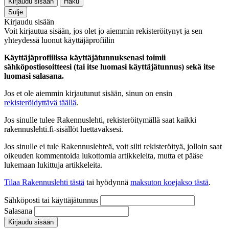
Kirjaudu sisään
Haku
Sulje
Kirjaudu sisään
Voit kirjautua sisään, jos olet jo aiemmin rekisteröitynyt ja sen
yhteydessä luonut käyttäjäprofiilin
Käyttäjäprofiilissa käyttäjätunnuksenasi toimii
sähköpostiosoitteesi (tai itse luomasi käyttäjätunnus) sekä itse
luomasi salasana.
Jos et ole aiemmin kirjautunut sisään, sinun on ensin
rekisteröidyttävä täällä
.
Jos sinulle tulee Rakennuslehti, rekisteröitymällä saat kaikki
rakennuslehti.fi-sisällöt luettavaksesi.
Jos sinulle ei tule Rakennuslehteä, voit silti rekisteröityä, jolloin saat
oikeuden kommentoida lukottomia artikkeleita, mutta et pääse
lukemaan lukittuja artikkeleita.
Tilaa Rakennuslehti tästä
tai hyödynnä
maksuton koejakso tästä
.
Sähköposti tai käyttäjätunnus
Salasana
Kirjaudu sisään