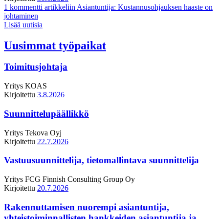
1 kommentti
artikkeliin Asiantuntija: Kustannusohjauksen haaste on
johtaminen
Lisää uutisia
Uusimmat työpaikat
Toimitusjohtaja
Yritys
KOAS
Kirjoitettu
3.8.2026
Suunnittelupäällikkö
Yritys
Tekova Oyj
Kirjoitettu
22.7.2026
Vastuusuunnittelija, tietomallintava suunnittelija
Yritys
FCG Finnish Consulting Group Oy
Kirjoitettu
20.7.2026
Rakennuttamisen nuorempi asiantuntija,
yhteistoiminnallisten hankkeiden asiantuntija ja