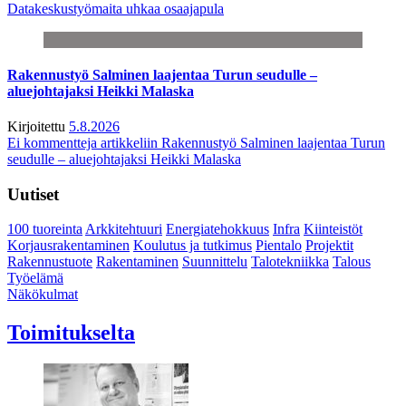
Datakeskustyömaita uhkaa osaajapula
Rakennustyö Salminen laajentaa Turun seudulle –
aluejohtajaksi Heikki Malaska
Kirjoitettu
5.8.2026
Ei kommentteja
artikkeliin Rakennustyö Salminen laajentaa Turun
seudulle – aluejohtajaksi Heikki Malaska
Uutiset
100 tuoreinta
Arkkitehtuuri
Energiatehokkuus
Infra
Kiinteistöt
Korjausrakentaminen
Koulutus ja tutkimus
Pientalo
Projektit
Rakennustuote
Rakentaminen
Suunnittelu
Talotekniikka
Talous
Työelämä
Näkökulmat
Toimitukselta