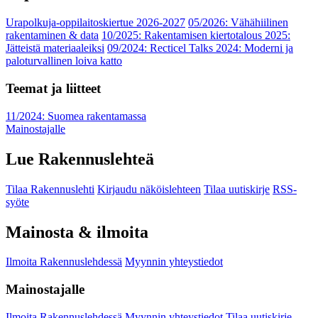
Urapolkuja-oppilaitoskiertue 2026-2027
05/2026: Vähähiilinen
rakentaminen & data
10/2025: Rakentamisen kiertotalous 2025:
Jätteistä materiaaleiksi
09/2024: Recticel Talks 2024: Moderni ja
paloturvallinen loiva katto
Teemat ja liitteet
11/2024: Suomea rakentamassa
Mainostajalle
Lue Rakennuslehteä
Tilaa Rakennuslehti
Kirjaudu näköislehteen
Tilaa uutiskirje
RSS-
syöte
Mainosta & ilmoita
Ilmoita Rakennuslehdessä
Myynnin yhteystiedot
Mainostajalle
Ilmoita Rakennuslehdessä
Myynnin yhteystiedot
Tilaa uutiskirje