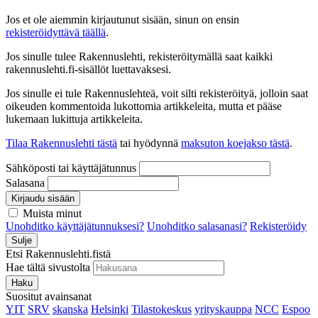
Jos et ole aiemmin kirjautunut sisään, sinun on ensin
rekisteröidyttävä täällä
.
Jos sinulle tulee Rakennuslehti, rekisteröitymällä saat kaikki
rakennuslehti.fi-sisällöt luettavaksesi.
Jos sinulle ei tule Rakennuslehteä, voit silti rekisteröityä, jolloin saat
oikeuden kommentoida lukottomia artikkeleita, mutta et pääse
lukemaan lukittuja artikkeleita.
Tilaa Rakennuslehti tästä
tai hyödynnä
maksuton koejakso tästä
.
Sähköposti tai käyttäjätunnus
Salasana
Kirjaudu sisään
Muista minut
Unohditko käyttäjätunnuksesi?
Unohditko salasanasi?
Rekisteröidy
Sulje
Etsi Rakennuslehti.fistä
Hae tältä sivustolta
Haku
Suositut avainsanat
YIT
SRV
skanska
Helsinki
Tilastokeskus
yrityskauppa
NCC
Espoo