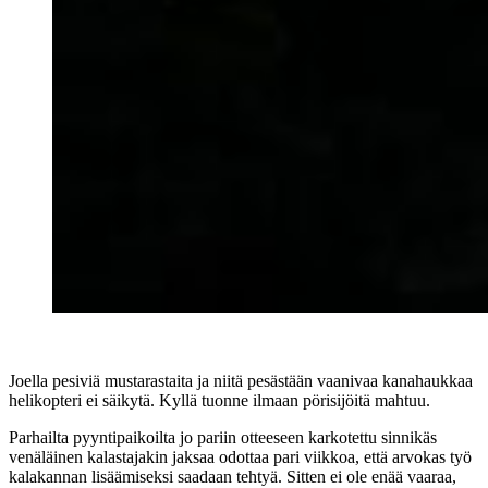
Joella pesiviä mustarastaita ja niitä pesästään vaanivaa kanahaukkaa
helikopteri ei säikytä. Kyllä tuonne ilmaan pörisijöitä mahtuu.
Parhailta pyyntipaikoilta jo pariin otteeseen karkotettu sinnikäs
venäläinen kalastajakin jaksaa odottaa pari viikkoa, että arvokas työ
kalakannan lisäämiseksi saadaan tehtyä. Sitten ei ole enää vaaraa,