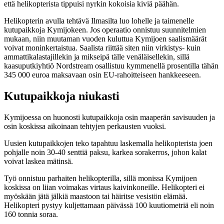
että helikopterista tippuisi nyrkin kokoisia kiviä päähän.
Helikopterin avulla tehtävä Ilmasilta luo lohelle ja taimenelle
kutupaikkoja Kymijokeen. Jos operaatio onnistuu suunnitelmien
mukaan, niin muutaman vuoden kuluttua Kymijoen saalismäärät
voivat moninkertaistua. Saalista riittää siten niin virkistys- kuin
ammattikalastajillekin ja mikseipä tälle venäläisellekin, sillä
kaasuputkiyhtiö Nordstream osallistuu kymmenellä prosentilla tähän
345 000 euroa maksavaan osin EU-rahoitteiseen hankkeeseen.
Kutupaikkoja niukasti
Kymijoessa on huonosti kutupaikkoja osin maaperän savisuuden ja
osin koskissa aikoinaan tehtyjen perkausten vuoksi.
Uusien kutupaikkojen teko tapahtuu laskemalla helikopterista joen
pohjalle noin 30-40 senttiä paksu, karkea sorakerros, johon kalat
voivat laskea mätinsä.
Työ onnistuu parhaiten helikopterilla, sillä monissa Kymijoen
koskissa on liian voimakas virtaus kaivinkoneille. Helikopteri ei
myöskään jätä jälkiä maastoon tai häiritse vesistön elämää.
Helikopteri pystyy kuljettamaan päivässä 100 kuutiometriä eli noin
160 tonnia soraa.