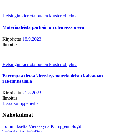
Helsingin kiertotalouden klusteriohjelma
Materiaaleista parhain on olemassa oleva
Kirjoitettu
18.9.2023
Ilmoitus
Helsingin kiertotalouden klusteriohjelma
Parempaa tietoa kierrätysmateriaaleista kaivataan
rakennusalalla
Kirjoitettu
21.8.2023
Ilmoitus
Lisää kumppaneilta
Näkökulmat
Toimitukselta
Vieraskynä
Kumppaniblogit
Työpaikat & työelämä