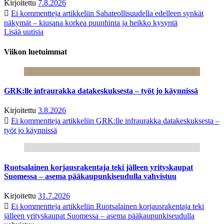
Kirjoitettu
7.8.2026
Ei kommentteja
artikkeliin Sahateollisuudella edelleen synkät
näkymät – kiusana korkea puunhinta ja heikko kysyntä
Lisää uutisia
Viikon luetuimmat
GRK:lle infraurakka datakeskuksesta – työt jo käynnissä
Kirjoitettu
3.8.2026
Ei kommentteja
artikkeliin GRK:lle infraurakka datakeskuksesta –
työt jo käynnissä
Ruotsalainen korjausrakentaja teki jälleen yrityskaupat
Suomessa – asema pääkaupunkiseudulla vahvistuu
Kirjoitettu
31.7.2026
Ei kommentteja
artikkeliin Ruotsalainen korjausrakentaja teki
jälleen yrityskaupat Suomessa – asema pääkaupunkiseudulla