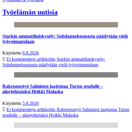
Työelämän uutisia
Starkin ammattilaiskysely: Suhdannekuopasta päädytään vielä
työvoimapulaan
Kirjoitettu
6.8.2026
Ei kommentteja
artikkeliin Starkin ammattilaiskysely:
Suhdannekuopasta päädytään vielä työvoimapulaan
Rakennustyö Salminen laajentaa Turun seudulle –
aluejohtajaksi Heikki Malaska
Kirjoitettu
5.8.2026
Ei kommentteja
artikkeliin Rakennustyö Salminen laajentaa Turun
seudulle – aluejohtajaksi Heikki Malaska