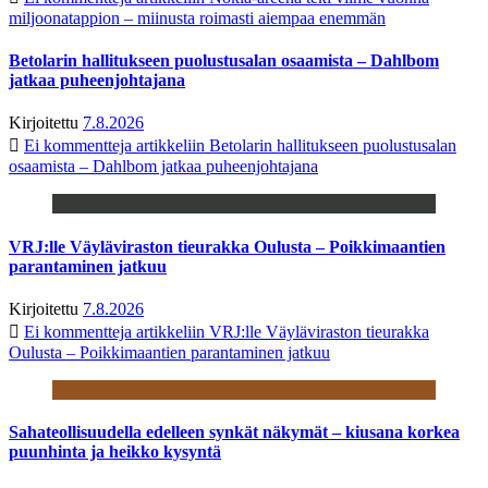
miljoonatappion – miinusta roimasti aiempaa enemmän
Betolarin hallitukseen puolustusalan osaamista – Dahlbom
jatkaa puheenjohtajana
Kirjoitettu
7.8.2026
Ei kommentteja
artikkeliin Betolarin hallitukseen puolustusalan
osaamista – Dahlbom jatkaa puheenjohtajana
VRJ:lle Väyläviraston tieurakka Oulusta – Poikkimaantien
parantaminen jatkuu
Kirjoitettu
7.8.2026
Ei kommentteja
artikkeliin VRJ:lle Väyläviraston tieurakka
Oulusta – Poikkimaantien parantaminen jatkuu
Sahateollisuudella edelleen synkät näkymät – kiusana korkea
puunhinta ja heikko kysyntä