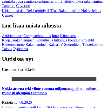
asuntokauppa
asuntorakentaminen
Infra
talotekniikka
rakentaminen
Tampere
Caverion
Kirjaudu sisään
Rekisteröidy
Tilaa Rakennuslehti
Näköislehdet
Uutiset
Lue lisää näistä aiheista
Arkkitehtuuri
Energiatehokkuus
Infra
Kiinteistöt
Korjausrakentaminen
Koulutus ja tutkimus
Pientalo
Projektit
Rakennustuote
Rakentaminen
RaksaTV
Suunnittelu
Talotekniikka
Talous
Työelämä
Uutisissa nyt
Uusimmat artikkelit
Nokia-areena teki viime vuonna miljoonatappion – miinusta
roimasti aiempaa enemmän
Kirjoitettu
7.8.2026
Ei kommentteja
artikkeliin Nokia-areena teki viime vuonna