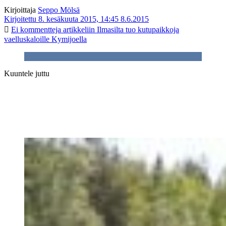
Kirjoittaja
Seppo Mölsä
Kirjoitettu 8. kesäkuuta 2015, 14:45
8.6.2015
Ei kommentteja
artikkeliin Ilmasilta tuo kutupaikkoja
vaelluskaloille Kymijoella
Kuuntele juttu