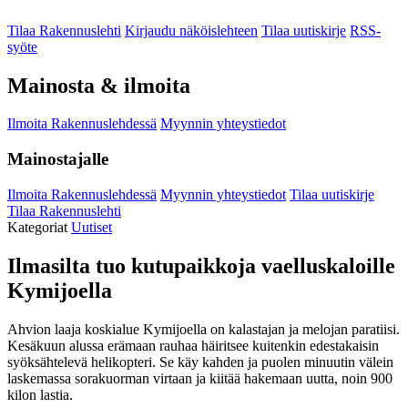
Tilaa Rakennuslehti
Kirjaudu näköislehteen
Tilaa uutiskirje
RSS-
syöte
Mainosta & ilmoita
Ilmoita Rakennuslehdessä
Myynnin yhteystiedot
Mainostajalle
Ilmoita Rakennuslehdessä
Myynnin yhteystiedot
Tilaa uutiskirje
Tilaa Rakennuslehti
Kategoriat
Uutiset
Ilmasilta tuo kutupaikkoja vaelluskaloille
Kymijoella
Ahvion laaja koskialue Kymijoella on kalastajan ja melojan paratiisi.
Kesäkuun alussa erämaan rauhaa häiritsee kuitenkin edestakaisin
syöksähtelevä helikopteri. Se käy kahden ja puolen minuutin välein
laskemassa sorakuorman virtaan ja kiitää hakemaan uutta, noin 900
kilon lastia.