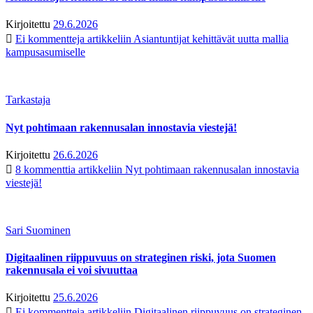
Kirjoitettu
29.6.2026
Ei kommentteja
artikkeliin Asiantuntijat kehittävät uutta mallia
kampusasumiselle
Tarkastaja
Nyt pohtimaan rakennusalan innostavia viestejä!
Kirjoitettu
26.6.2026
8 kommenttia
artikkeliin Nyt pohtimaan rakennusalan innostavia
viestejä!
Sari Suominen
Digitaalinen riippuvuus on strateginen riski, jota Suomen
rakennusala ei voi sivuuttaa
Kirjoitettu
25.6.2026
Ei kommentteja
artikkeliin Digitaalinen riippuvuus on strateginen