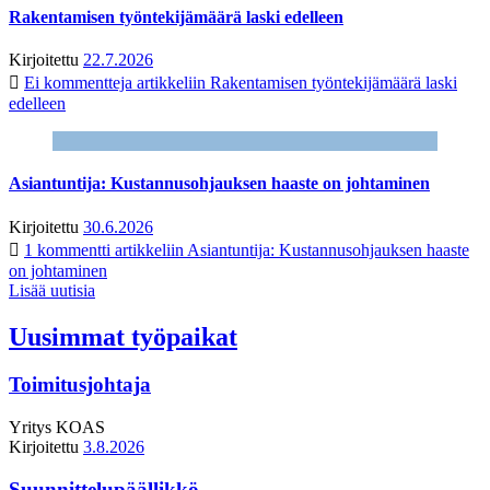
Rakentamisen työntekijämäärä laski edelleen
Kirjoitettu
22.7.2026
Ei kommentteja
artikkeliin Rakentamisen työntekijämäärä laski
edelleen
Asiantuntija: Kustannusohjauksen haaste on johtaminen
Kirjoitettu
30.6.2026
1 kommentti
artikkeliin Asiantuntija: Kustannusohjauksen haaste
on johtaminen
Lisää uutisia
Uusimmat työpaikat
Toimitusjohtaja
Yritys
KOAS
Kirjoitettu
3.8.2026
Suunnittelupäällikkö