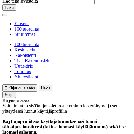
Hae tältä sivustolta
Haku
Etusivu
100 tuoreinta
Suurimmat
100 tuoreinta
Keskustelut
Näköislehti
Tilaa Rakennuslehti
Uutiskirje
Toimitus
Yhteystiedot
Kirjaudu sisään
Haku
Sulje
Kirjaudu sisään
Voit kirjautua sisään, jos olet jo aiemmin rekisteröitynyt ja sen
yhteydessä luonut käyttäjäprofiilin
Käyttäjäprofiilissa käyttäjätunnuksenasi toimii
sähköpostiosoitteesi (tai itse luomasi käyttäjätunnus) sekä itse
luomasi salasana.