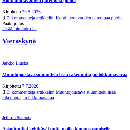
Kohti tuottavuuden parempaa puolta
Kirjoitettu
29.5.2026
Ei kommentteja
artikkeliin Kohti tuottavuuden parempaa puolta
Pääkirjoitus
Lisää toimitukselta
Vieraskynä
Jarkko Liuska
Muuntojoustava suunnittelu lisää rakennuttajan liikkumavaraa
Kirjoitettu
7.7.2026
Ei kommentteja
artikkeliin Muuntojoustava suunnittelu lisää
rakennuttajan liikkumavaraa
Jethro Ollaranta
Asiantuntijat kehittävät uutta mallia kampusasumiselle