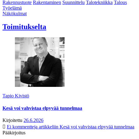
Rakennustuote
Rakentaminen
Suunnittelu
Talotekniikka
Talous
Työelämä
Näkökulmat
Toimitukselta
Tapio Kivistö
Kesä voi vahvistaa elpyvää tunnelmaa
Kirjoitettu
26.6.2026
Ei kommentteja
artikkeliin Kesä voi vahvistaa elpyvää tunnelmaa
Pääkirjoitus