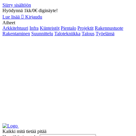
Siirry sisältöön
Hyödynnä 1kk/0€ diginäyte!
Lue lisää
Kirjaudu
Aiheet
Arkkitehtuuri
Infra
Kiinteistöt
Pientalo
Projektit
Rakennustuote
Rakentaminen
Suunnittelu
Talotekniikka
Talous
Työelämä
Kaikki mitä tietää pitää