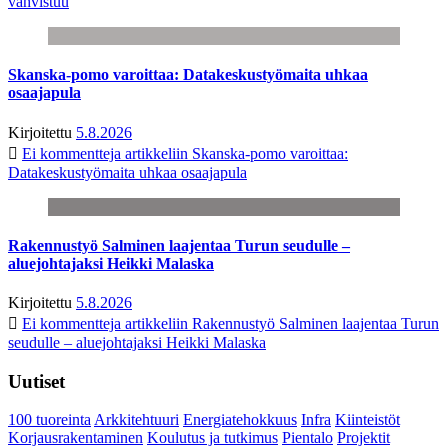
vahvistuu
Skanska-pomo varoittaa: Datakeskustyömaita uhkaa
osaajapula
Kirjoitettu
5.8.2026
Ei kommentteja
artikkeliin Skanska-pomo varoittaa:
Datakeskustyömaita uhkaa osaajapula
Rakennustyö Salminen laajentaa Turun seudulle –
aluejohtajaksi Heikki Malaska
Kirjoitettu
5.8.2026
Ei kommentteja
artikkeliin Rakennustyö Salminen laajentaa Turun
seudulle – aluejohtajaksi Heikki Malaska
Uutiset
100 tuoreinta
Arkkitehtuuri
Energiatehokkuus
Infra
Kiinteistöt
Korjausrakentaminen
Koulutus ja tutkimus
Pientalo
Projektit