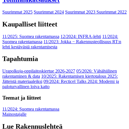
Suurimmat 2025
Suurimmat 2024
Suurimmat 2023
Suurimmat 2022
Kaupalliset liitteet
11/2025: Suomea rakentamassa
12/2024: INFRA-lehti
11/2024:
Suomea rakentamassa
11/2023: Jokka − Rakennusteollisuus RT:n
lehti kestävästä rakentamisesta
Tapahtumia
Urapolkuja-oppilaitoskiertue 2026-2027
05/2026: Vähähiilinen
rakentaminen & data
10/2025: Rakentamisen kiertotalous 2025:
Jätteistä materiaaleiksi
09/2024: Recticel Talks 2024: Moderni ja
paloturvallinen loiva katto
Teemat ja liitteet
11/2024: Suomea rakentamassa
Mainostajalle
Lue Rakennuslehteä