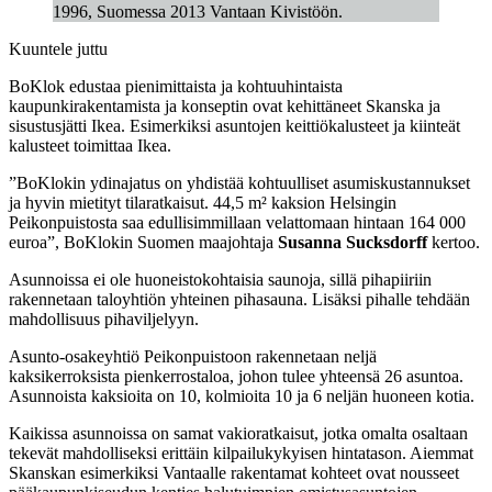
1996, Suomessa 2013 Vantaan Kivistöön.
Kuuntele juttu
BoKlok edustaa pienimittaista ja kohtuuhintaista
kaupunkirakentamista ja konseptin ovat kehittäneet Skanska ja
sisustusjätti Ikea. Esimerkiksi asuntojen keittiökalusteet ja kiinteät
kalusteet toimittaa Ikea.
”BoKlokin ydinajatus on yhdistää kohtuulliset asumiskustannukset
ja hyvin mietityt tilaratkaisut. 44,5 m² kaksion Helsingin
Peikonpuistosta saa edullisimmillaan velattomaan hintaan 164 000
euroa”, BoKlokin Suomen maajohtaja
Susanna Sucksdorff
kertoo.
Asunnoissa ei ole huoneistokohtaisia saunoja, sillä pihapiiriin
rakennetaan taloyhtiön yhteinen pihasauna. Lisäksi pihalle tehdään
mahdollisuus pihaviljelyyn.
Asunto-osakeyhtiö Peikonpuistoon rakennetaan neljä
kaksikerroksista pienkerrostaloa, johon tulee yhteensä 26 asuntoa.
Asunnoista kaksioita on 10, kolmioita 10 ja 6 neljän huoneen kotia.
Kaikissa asunnoissa on samat vakioratkaisut, jotka omalta osaltaan
tekevät mahdolliseksi erittäin kilpailukykyisen hintatason. Aiemmat
Skanskan esimerkiksi Vantaalle rakentamat kohteet ovat nousseet