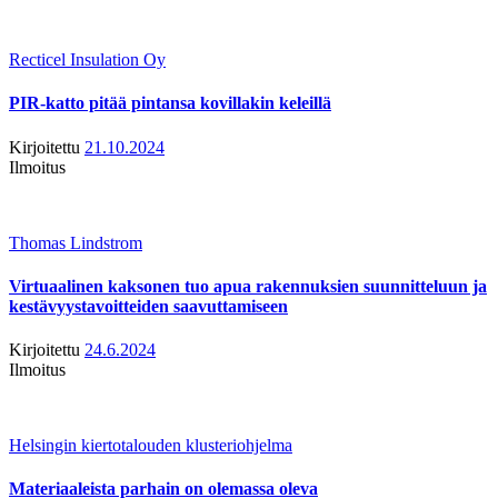
Recticel Insulation Oy
PIR-katto pitää pintansa kovillakin keleillä
Kirjoitettu
21.10.2024
Ilmoitus
Thomas Lindstrom
Virtuaalinen kaksonen tuo apua rakennuksien suunnitteluun ja
kestävyystavoitteiden saavuttamiseen
Kirjoitettu
24.6.2024
Ilmoitus
Helsingin kiertotalouden klusteriohjelma
Materiaaleista parhain on olemassa oleva