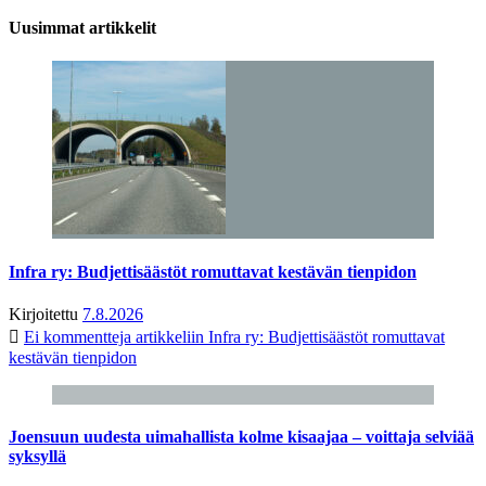
Uusimmat artikkelit
Infra ry: Budjettisäästöt romuttavat kestävän tienpidon
Kirjoitettu
7.8.2026
Ei kommentteja
artikkeliin Infra ry: Budjettisäästöt romuttavat
kestävän tienpidon
Joensuun uudesta uimahallista kolme kisaajaa – voittaja selviää
syksyllä