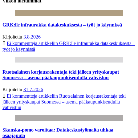
Viikon luetuimmat
GRK:lle infraurakka datakeskuksesta – työt jo käynnissä
Kirjoitettu
3.8.2026
Ei kommentteja
artikkeliin GRK:lle infraurakka datakeskuksesta –
työt jo käynnissä
Ruotsalainen korjausrakentaja teki jälleen yrityskaupat
Suomessa – asema pääkaupunkiseudulla vahvistuu
Kirjoitettu
31.7.2026
Ei kommentteja
artikkeliin Ruotsalainen korjausrakentaja teki
jälleen yrityskaupat Suomessa – asema pääkaupunkiseudulla
vahvistuu
Skanska-pomo varoittaa: Datakeskustyömaita uhkaa
osaajapula