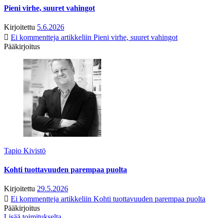
Pieni virhe, suuret vahingot
Kirjoitettu
5.6.2026
Ei kommentteja
artikkeliin Pieni virhe, suuret vahingot
Pääkirjoitus
Tapio Kivistö
Kohti tuottavuuden parempaa puolta
Kirjoitettu
29.5.2026
Ei kommentteja
artikkeliin Kohti tuottavuuden parempaa puolta
Pääkirjoitus
Lisää toimitukselta