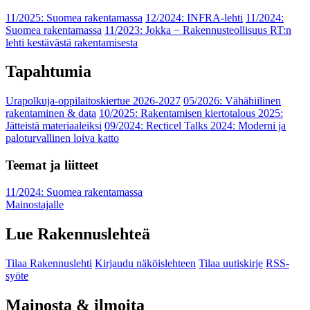
11/2025: Suomea rakentamassa
12/2024: INFRA-lehti
11/2024:
Suomea rakentamassa
11/2023: Jokka − Rakennusteollisuus RT:n
lehti kestävästä rakentamisesta
Tapahtumia
Urapolkuja-oppilaitoskiertue 2026-2027
05/2026: Vähähiilinen
rakentaminen & data
10/2025: Rakentamisen kiertotalous 2025:
Jätteistä materiaaleiksi
09/2024: Recticel Talks 2024: Moderni ja
paloturvallinen loiva katto
Teemat ja liitteet
11/2024: Suomea rakentamassa
Mainostajalle
Lue Rakennuslehteä
Tilaa Rakennuslehti
Kirjaudu näköislehteen
Tilaa uutiskirje
RSS-
syöte
Mainosta & ilmoita