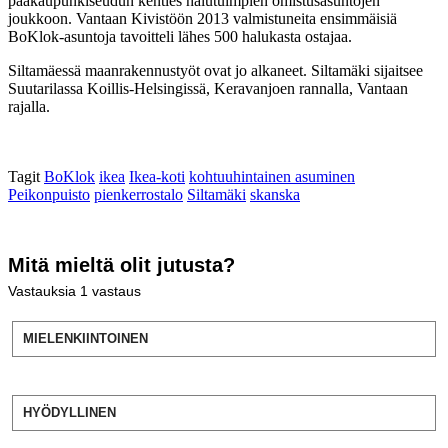
pääkaupunkiseudun kenties halutuimpien omistusasuntojen
joukkoon. Vantaan Kivistöön 2013 valmistuneita ensimmäisiä
BoKlok-asuntoja tavoitteli lähes 500 halukasta ostajaa.
Siltamäessä maanrakennustyöt ovat jo alkaneet. Siltamäki sijaitsee
Suutarilassa Koillis-Helsingissä, Keravanjoen rannalla, Vantaan
rajalla.
Tagit
BoKlok
ikea
Ikea-koti
kohtuuhintainen asuminen
Peikonpuisto
pienkerrostalo
Siltamäki
skanska
Mitä mieltä olit jutusta?
Vastauksia
1
vastaus
MIELENKIINTOINEN
HYÖDYLLINEN