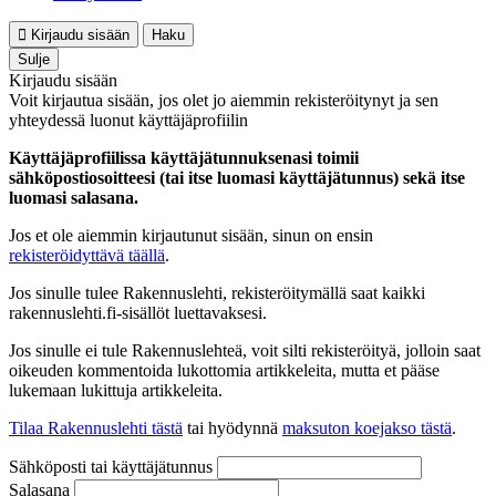
Kirjaudu sisään
Haku
Sulje
Kirjaudu sisään
Voit kirjautua sisään, jos olet jo aiemmin rekisteröitynyt ja sen
yhteydessä luonut käyttäjäprofiilin
Käyttäjäprofiilissa käyttäjätunnuksenasi toimii
sähköpostiosoitteesi (tai itse luomasi käyttäjätunnus) sekä itse
luomasi salasana.
Jos et ole aiemmin kirjautunut sisään, sinun on ensin
rekisteröidyttävä täällä
.
Jos sinulle tulee Rakennuslehti, rekisteröitymällä saat kaikki
rakennuslehti.fi-sisällöt luettavaksesi.
Jos sinulle ei tule Rakennuslehteä, voit silti rekisteröityä, jolloin saat
oikeuden kommentoida lukottomia artikkeleita, mutta et pääse
lukemaan lukittuja artikkeleita.
Tilaa Rakennuslehti tästä
tai hyödynnä
maksuton koejakso tästä
.
Sähköposti tai käyttäjätunnus
Salasana