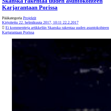
Skanska rakentaa uuden asuntokohteen
Karjarantaan Porissa
Pääkategoria
Projektit
Kirjoitettu 22. helmikuuta 2017, 10:11
22.2.2017
Ei kommentteja
artikkeliin Skanska rakentaa uuden asuntokohteen
Karjarantaan Porissa