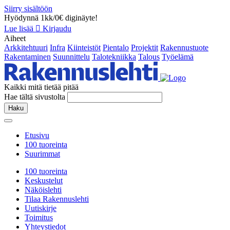
Siirry sisältöön
Hyödynnä 1kk/0€ diginäyte!
Lue lisää
Kirjaudu
Aiheet
Arkkitehtuuri
Infra
Kiinteistöt
Pientalo
Projektit
Rakennustuote
Rakentaminen
Suunnittelu
Talotekniikka
Talous
Työelämä
Kaikki mitä tietää pitää
Hae tältä sivustolta
Haku
Etusivu
100 tuoreinta
Suurimmat
100 tuoreinta
Keskustelut
Näköislehti
Tilaa Rakennuslehti
Uutiskirje
Toimitus
Yhteystiedot