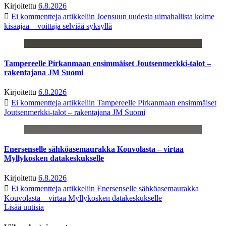
Kirjoitettu
6.8.2026
Ei kommentteja
artikkeliin Joensuun uudesta uimahallista kolme
kisaajaa – voittaja selviää syksyllä
Tampereelle Pirkanmaan ensimmäiset Joutsenmerkki-talot –
rakentajana JM Suomi
Kirjoitettu
6.8.2026
Ei kommentteja
artikkeliin Tampereelle Pirkanmaan ensimmäiset
Joutsenmerkki-talot – rakentajana JM Suomi
Enersenselle sähköasemaurakka Kouvolasta – virtaa
Myllykosken datakeskukselle
Kirjoitettu
6.8.2026
Ei kommentteja
artikkeliin Enersenselle sähköasemaurakka
Kouvolasta – virtaa Myllykosken datakeskukselle
Lisää uutisia