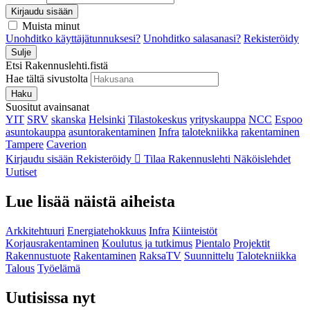
Kirjaudu sisään
Muista minut
Unohditko käyttäjätunnuksesi?
Unohditko salasanasi?
Rekisteröidy
Sulje
Etsi Rakennuslehti.fistä
Hae tältä sivustolta
Haku
Suositut avainsanat
YIT
SRV
skanska
Helsinki
Tilastokeskus
yrityskauppa
NCC
Espoo
asuntokauppa
asuntorakentaminen
Infra
talotekniikka
rakentaminen
Tampere
Caverion
Kirjaudu sisään
Rekisteröidy
Tilaa Rakennuslehti
Näköislehdet
Uutiset
Lue lisää näistä aiheista
Arkkitehtuuri
Energiatehokkuus
Infra
Kiinteistöt
Korjausrakentaminen
Koulutus ja tutkimus
Pientalo
Projektit
Rakennustuote
Rakentaminen
RaksaTV
Suunnittelu
Talotekniikka
Talous
Työelämä
Uutisissa nyt