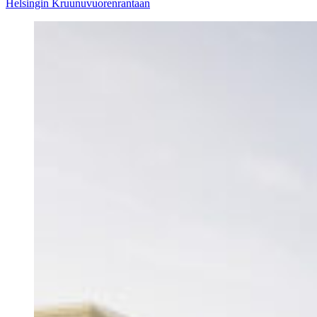
Helsingin Kruunuvuorenrantaan