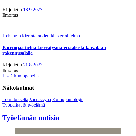
Kirjoitettu
18.9.2023
Ilmoitus
Helsingin kiertotalouden klusteriohjelma
Parempaa tietoa kierrätysmateriaaleista kaivataan
rakennusalalla
Kirjoitettu
21.8.2023
Ilmoitus
Lisää kumppaneilta
Näkökulmat
Toimitukselta
Vieraskynä
Kumppaniblogit
Työpaikat & työelämä
Työelämän uutisia