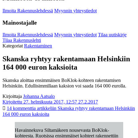
Ilmoita Rakennuslehdessä
Myynnin yhteystiedot
Mainostajalle
Ilmoita Rakennuslehdessä
Myynnin yhteystiedot
Tilaa uutiskirje
Tilaa Rakennuslehti
Kategoriat
Rakentaminen
Skanska ryhtyy rakentamaan Helsinkiin
164 000 euron kaksioita
Skanska aloittaa ensimmäisen BoKlok-kohteen rakentamisen
Helsinkiin. Edullisimmillaan kaksion voi saada 164 000 eurolla.
Kirjoittaja
Johanna Aatsalo
Kirjoitettu 27. helmikuuta 2017, 12:57
27.2.2017
14 kommenttia
artikkeliin Skanska ryhtyy rakentamaan Helsinkiin
164 000 euron kaksioita
Havainnekuva Siltamäkeen nousevasta BoKlok-
kohteesta. Ruotsissa ensimmäiset kohteet rakennettiin