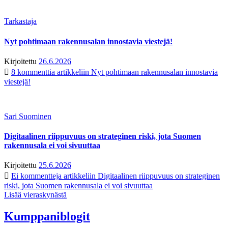
Tarkastaja
Nyt pohtimaan rakennusalan innostavia viestejä!
Kirjoitettu
26.6.2026
8 kommenttia
artikkeliin Nyt pohtimaan rakennusalan innostavia
viestejä!
Sari Suominen
Digitaalinen riippuvuus on strateginen riski, jota Suomen
rakennusala ei voi sivuuttaa
Kirjoitettu
25.6.2026
Ei kommentteja
artikkeliin Digitaalinen riippuvuus on strateginen
riski, jota Suomen rakennusala ei voi sivuuttaa
Lisää vieraskynästä
Kumppaniblogit