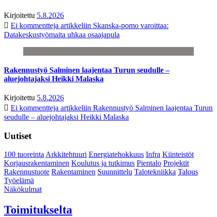
Kirjoitettu
5.8.2026
Ei kommentteja
artikkeliin Skanska-pomo varoittaa:
Datakeskustyömaita uhkaa osaajapula
Rakennustyö Salminen laajentaa Turun seudulle –
aluejohtajaksi Heikki Malaska
Kirjoitettu
5.8.2026
Ei kommentteja
artikkeliin Rakennustyö Salminen laajentaa Turun
seudulle – aluejohtajaksi Heikki Malaska
Uutiset
100 tuoreinta
Arkkitehtuuri
Energiatehokkuus
Infra
Kiinteistöt
Korjausrakentaminen
Koulutus ja tutkimus
Pientalo
Projektit
Rakennustuote
Rakentaminen
Suunnittelu
Talotekniikka
Talous
Työelämä
Näkökulmat
Toimitukselta