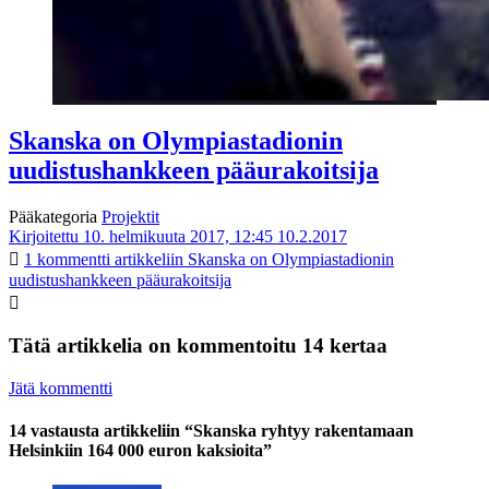
Skanska on Olympiastadionin
uudistushankkeen pääurakoitsija
Pääkategoria
Projektit
Kirjoitettu 10. helmikuuta 2017, 12:45
10.2.2017
1 kommentti
artikkeliin Skanska on Olympiastadionin
uudistushankkeen pääurakoitsija
Tätä artikkelia on kommentoitu 14 kertaa
Jätä kommentti
14 vastausta artikkeliin “Skanska ryhtyy rakentamaan
Helsinkiin 164 000 euron kaksioita”