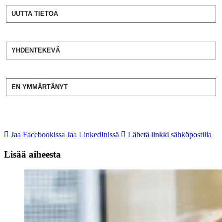
UUTTA TIETOA
YHDENTEKEVÄ
EN YMMÄRTÄNYT
Jaa Facebookissa
Jaa LinkedInissä
Lähetä linkki sähköpostilla
Lisää aiheesta