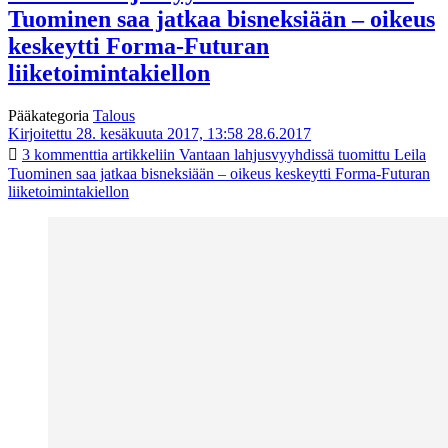
Tuominen saa jatkaa bisneksiään – oikeus
keskeytti Forma-Futuran
liiketoimintakiellon
Pääkategoria
Talous
Kirjoitettu 28. kesäkuuta 2017, 13:58
28.6.2017
3 kommenttia
artikkeliin Vantaan lahjusvyyhdissä tuomittu Leila
Tuominen saa jatkaa bisneksiään – oikeus keskeytti Forma-Futuran
liiketoimintakiellon