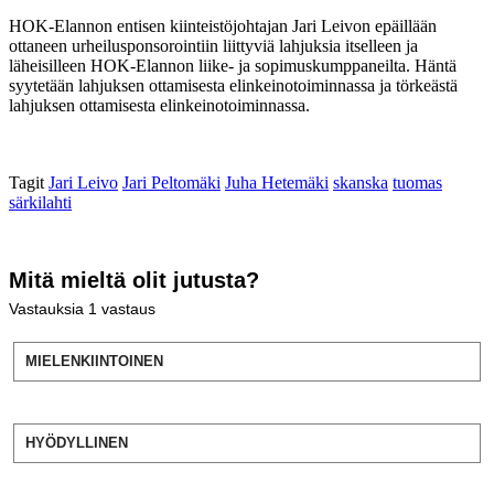
HOK-Elannon
entisen kiinteistöjohtajan Jari Leivon epäillään
ottaneen urheilusponsorointiin liittyviä lahjuksia itselleen ja
läheisilleen HOK-Elannon liike- ja sopimuskumppaneilta. Häntä
syytetään lahjuksen ottamisesta elinkeinotoiminnassa ja törkeästä
lahjuksen ottamisesta elinkeinotoiminnassa.
Tagit
Jari Leivo
Jari Peltomäki
Juha Hetemäki
skanska
tuomas
särkilahti
Mitä mieltä olit jutusta?
Vastauksia
1
vastaus
MIELENKIINTOINEN
HYÖDYLLINEN