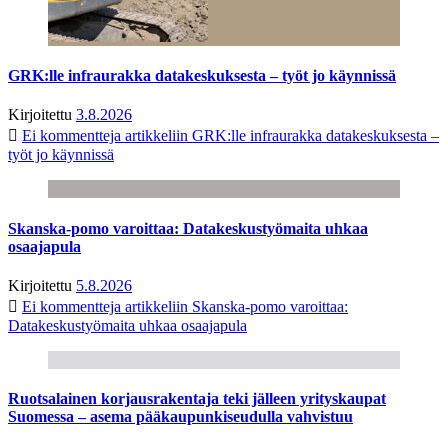
GRK:lle infraurakka datakeskuksesta – työt jo käynnissä
Kirjoitettu
3.8.2026
Ei kommentteja
artikkeliin GRK:lle infraurakka datakeskuksesta –
työt jo käynnissä
Skanska-pomo varoittaa: Datakeskustyömaita uhkaa
osaajapula
Kirjoitettu
5.8.2026
Ei kommentteja
artikkeliin Skanska-pomo varoittaa:
Datakeskustyömaita uhkaa osaajapula
Ruotsalainen korjausrakentaja teki jälleen yrityskaupat
Suomessa – asema pääkaupunkiseudulla vahvistuu