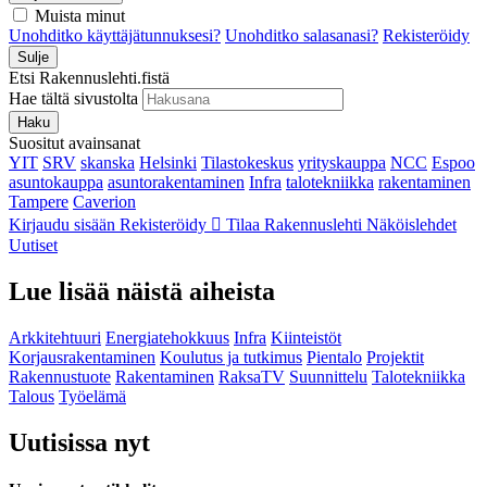
Muista minut
Unohditko käyttäjätunnuksesi?
Unohditko salasanasi?
Rekisteröidy
Sulje
Etsi Rakennuslehti.fistä
Hae tältä sivustolta
Haku
Suositut avainsanat
YIT
SRV
skanska
Helsinki
Tilastokeskus
yrityskauppa
NCC
Espoo
asuntokauppa
asuntorakentaminen
Infra
talotekniikka
rakentaminen
Tampere
Caverion
Kirjaudu sisään
Rekisteröidy
Tilaa Rakennuslehti
Näköislehdet
Uutiset
Lue lisää näistä aiheista
Arkkitehtuuri
Energiatehokkuus
Infra
Kiinteistöt
Korjausrakentaminen
Koulutus ja tutkimus
Pientalo
Projektit
Rakennustuote
Rakentaminen
RaksaTV
Suunnittelu
Talotekniikka
Talous
Työelämä
Uutisissa nyt