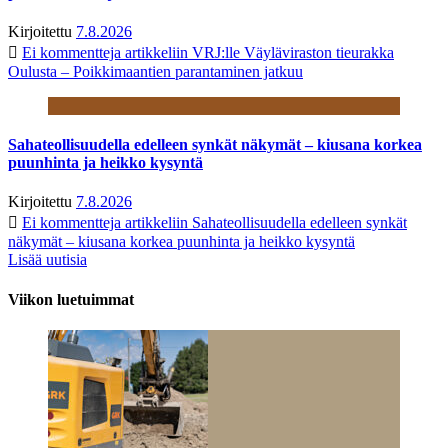
Kirjoitettu
7.8.2026
Ei kommentteja
artikkeliin VRJ:lle Väyläviraston tieurakka
Oulusta – Poikkimaantien parantaminen jatkuu
Sahateollisuudella edelleen synkät näkymät – kiusana korkea
puunhinta ja heikko kysyntä
Kirjoitettu
7.8.2026
Ei kommentteja
artikkeliin Sahateollisuudella edelleen synkät
näkymät – kiusana korkea puunhinta ja heikko kysyntä
Lisää uutisia
Viikon luetuimmat