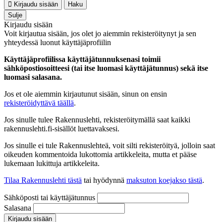
Kirjaudu sisään
Haku
Sulje
Kirjaudu sisään
Voit kirjautua sisään, jos olet jo aiemmin rekisteröitynyt ja sen
yhteydessä luonut käyttäjäprofiilin
Käyttäjäprofiilissa käyttäjätunnuksenasi toimii
sähköpostiosoitteesi (tai itse luomasi käyttäjätunnus) sekä itse
luomasi salasana.
Jos et ole aiemmin kirjautunut sisään, sinun on ensin
rekisteröidyttävä täällä
.
Jos sinulle tulee Rakennuslehti, rekisteröitymällä saat kaikki
rakennuslehti.fi-sisällöt luettavaksesi.
Jos sinulle ei tule Rakennuslehteä, voit silti rekisteröityä, jolloin saat
oikeuden kommentoida lukottomia artikkeleita, mutta et pääse
lukemaan lukittuja artikkeleita.
Tilaa Rakennuslehti tästä
tai hyödynnä
maksuton koejakso tästä
.
Sähköposti tai käyttäjätunnus
Salasana
Kirjaudu sisään