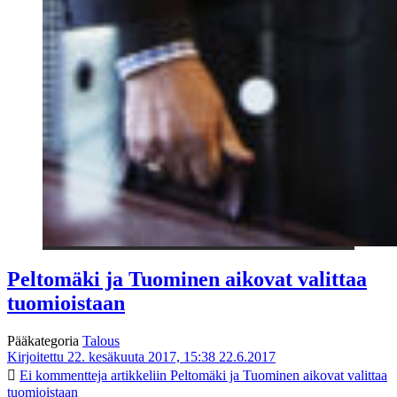
Peltomäki ja Tuominen aikovat valittaa
tuomioistaan
Pääkategoria
Talous
Kirjoitettu 22. kesäkuuta 2017, 15:38
22.6.2017
Ei kommentteja
artikkeliin Peltomäki ja Tuominen aikovat valittaa
tuomioistaan