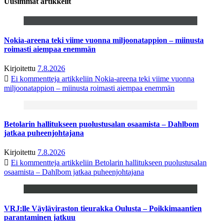
Uusimmat artikkelit
Nokia-areena teki viime vuonna miljoonatappion – miinusta
roimasti aiempaa enemmän
Kirjoitettu
7.8.2026
Ei kommentteja
artikkeliin Nokia-areena teki viime vuonna
miljoonatappion – miinusta roimasti aiempaa enemmän
Betolarin hallitukseen puolustusalan osaamista – Dahlbom
jatkaa puheenjohtajana
Kirjoitettu
7.8.2026
Ei kommentteja
artikkeliin Betolarin hallitukseen puolustusalan
osaamista – Dahlbom jatkaa puheenjohtajana
VRJ:lle Väyläviraston tieurakka Oulusta – Poikkimaantien
parantaminen jatkuu