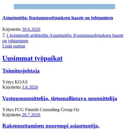
Asiantuntija: Kustannusohjauksen haaste on johtaminen
Kirjoitettu
30.6.2026
1 kommentti
artikkeliin Asiantuntija: Kustannusohjauksen haaste
on johtaminen
Lisää uutisia
Uusimmat työpaikat
Toimitusjohtaja
Yritys
KOAS
Kirjoitettu
3.8.2026
Vastuusuunnittelija, tietomallintava suunnittelija
Yritys
FCG Finnish Consulting Group Oy
Kirjoitettu
20.7.2026
Rakennuttamisen nuorempi asiantuntija,