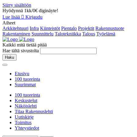
Siirry sisältöön
Hyödynnä 1kk/0€ diginäyte!
Lue lisää
Kirjaudu
Aiheet
Arkkitehtuuri
Infra
Kiinteistöt
Pientalo
Projektit
Rakennustuote
Rakentaminen
Suunnittelu
Talotekniikka
Talous
Työelämä
Kaikki mitä tietää pitää
Hae tältä sivustolta
Haku
Etusivu
100 tuoreinta
Suurimmat
100 tuoreinta
Keskustelut
Näköislehti
Tilaa Rakennuslehti
Uutiskirje
Toimitus
Yhteystiedot