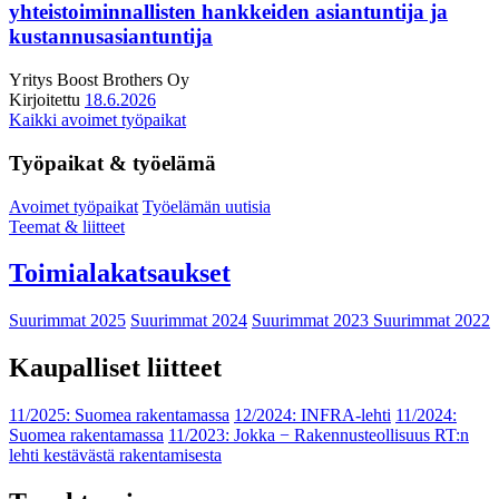
yhteistoiminnallisten hankkeiden asiantuntija ja
kustannusasiantuntija
Yritys
Boost Brothers Oy
Kirjoitettu
18.6.2026
Kaikki avoimet työpaikat
Työpaikat & työelämä
Avoimet työpaikat
Työelämän uutisia
Teemat & liitteet
Toimialakatsaukset
Suurimmat 2025
Suurimmat 2024
Suurimmat 2023
Suurimmat 2022
Kaupalliset liitteet
11/2025: Suomea rakentamassa
12/2024: INFRA-lehti
11/2024:
Suomea rakentamassa
11/2023: Jokka − Rakennusteollisuus RT:n
lehti kestävästä rakentamisesta