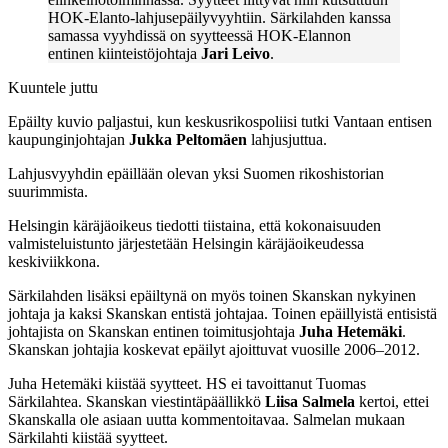
HOK-Elanto-lahjusepäilyvyyhtiin. Särkilahden kanssa
samassa vyyhdissä on syytteessä HOK-Elannon
entinen kiinteistöjohtaja
Jari Leivo
.
Kuuntele juttu
Epäilty kuvio paljastui, kun keskusrikospoliisi tutki Vantaan entisen
kaupunginjohtajan
Jukka Peltomäen
lahjusjuttua.
Lahjusvyyhdin epäillään olevan yksi Suomen rikoshistorian
suurimmista.
Helsingin
käräjäoikeus tiedotti tiistaina, että kokonaisuuden
valmisteluistunto järjestetään Helsingin käräjäoikeudessa
keskiviikkona.
Särkilahden lisäksi epäiltynä on myös toinen Skanskan nykyinen
johtaja ja kaksi Skanskan entistä johtajaa. Toinen epäillyistä entisistä
johtajista on Skanskan entinen toimitusjohtaja
Juha Hetemäki
.
Skanskan johtajia koskevat epäilyt ajoittuvat vuosille 2006–2012.
Juha Hetemäki kiistää syytteet. HS ei tavoittanut Tuomas
Särkilahtea. Skanskan viestintäpäällikkö
Liisa Salmela
kertoi, ettei
Skanskalla ole asiaan uutta kommentoitavaa. Salmelan mukaan
Särkilahti kiistää syytteet.