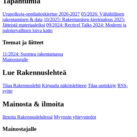
Tapahtumia
Urapolkuja-oppilaitoskiertue 2026-2027
05/2026: Vähähiilinen
rakentaminen & data
10/2025: Rakentamisen kiertotalous 2025:
Jätteistä materiaaleiksi
09/2024: Recticel Talks 2024: Moderni ja
paloturvallinen loiva katto
Teemat ja liitteet
11/2024: Suomea rakentamassa
Mainostajalle
Lue Rakennuslehteä
Tilaa Rakennuslehti
Kirjaudu näköislehteen
Tilaa uutiskirje
RSS-
syöte
Mainosta & ilmoita
Ilmoita Rakennuslehdessä
Myynnin yhteystiedot
Mainostajalle