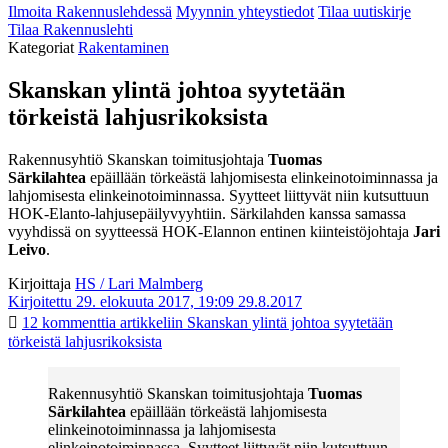
Ilmoita Rakennuslehdessä
Myynnin yhteystiedot
Tilaa uutiskirje
Tilaa Rakennuslehti
Kategoriat
Rakentaminen
Skanskan ylintä johtoa syytetään
törkeistä lahjusrikoksista
Rakennusyhtiö
Skanskan toimitusjohtaja
Tuomas
Särkilahtea
epäillään törkeästä lahjomisesta elinkeinotoiminnassa ja
lahjomisesta elinkeinotoiminnassa. Syytteet liittyvät niin kutsuttuun
HOK-Elanto-lahjusepäilyvyyhtiin. Särkilahden kanssa samassa
vyyhdissä on syytteessä HOK-Elannon entinen kiinteistöjohtaja
Jari
Leivo
.
Kirjoittaja
HS / Lari Malmberg
Kirjoitettu 29. elokuuta 2017, 19:09
29.8.2017
12 kommenttia
artikkeliin Skanskan ylintä johtoa syytetään
törkeistä lahjusrikoksista
Rakennusyhtiö
Skanskan toimitusjohtaja
Tuomas
Särkilahtea
epäillään törkeästä lahjomisesta
elinkeinotoiminnassa ja lahjomisesta
elinkeinotoiminnassa. Syytteet liittyvät niin kutsuttuun