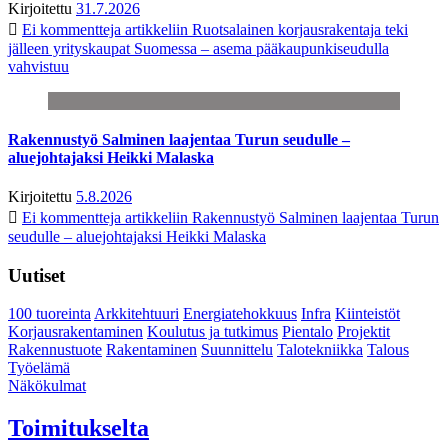
Kirjoitettu
31.7.2026
Ei kommentteja
artikkeliin Ruotsalainen korjausrakentaja teki
jälleen yrityskaupat Suomessa – asema pääkaupunkiseudulla
vahvistuu
Rakennustyö Salminen laajentaa Turun seudulle –
aluejohtajaksi Heikki Malaska
Kirjoitettu
5.8.2026
Ei kommentteja
artikkeliin Rakennustyö Salminen laajentaa Turun
seudulle – aluejohtajaksi Heikki Malaska
Uutiset
100 tuoreinta
Arkkitehtuuri
Energiatehokkuus
Infra
Kiinteistöt
Korjausrakentaminen
Koulutus ja tutkimus
Pientalo
Projektit
Rakennustuote
Rakentaminen
Suunnittelu
Talotekniikka
Talous
Työelämä
Näkökulmat
Toimitukselta