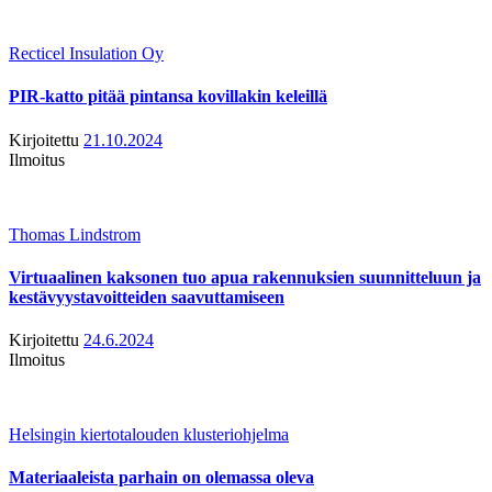
Recticel Insulation Oy
PIR-katto pitää pintansa kovillakin keleillä
Kirjoitettu
21.10.2024
Ilmoitus
Thomas Lindstrom
Virtuaalinen kaksonen tuo apua rakennuksien suunnitteluun ja
kestävyystavoitteiden saavuttamiseen
Kirjoitettu
24.6.2024
Ilmoitus
Helsingin kiertotalouden klusteriohjelma
Materiaaleista parhain on olemassa oleva