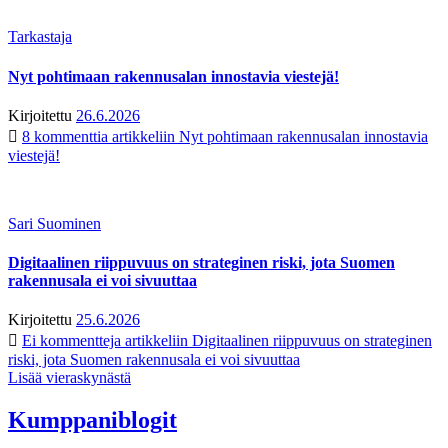
Tarkastaja
Nyt pohtimaan rakennusalan innostavia viestejä!
Kirjoitettu
26.6.2026
8 kommenttia
artikkeliin Nyt pohtimaan rakennusalan innostavia
viestejä!
Sari Suominen
Digitaalinen riippuvuus on strateginen riski, jota Suomen
rakennusala ei voi sivuuttaa
Kirjoitettu
25.6.2026
Ei kommentteja
artikkeliin Digitaalinen riippuvuus on strateginen
riski, jota Suomen rakennusala ei voi sivuuttaa
Lisää vieraskynästä
Kumppaniblogit