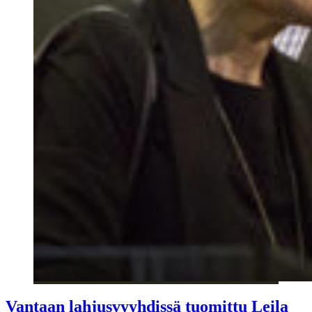
Vantaan lahjusvyyhdissä tuomittu Leila