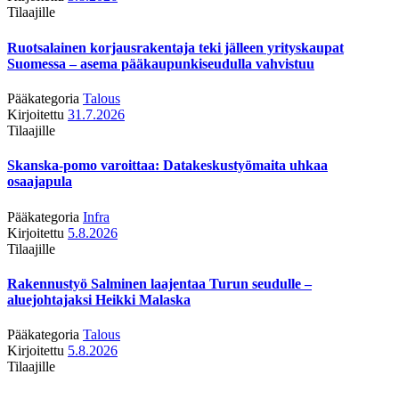
Tilaajille
Ruotsalainen korjausrakentaja teki jälleen yrityskaupat
Suomessa – asema pääkaupunkiseudulla vahvistuu
Pääkategoria
Talous
Kirjoitettu
31.7.2026
Tilaajille
Skanska-pomo varoittaa: Datakeskustyömaita uhkaa
osaajapula
Pääkategoria
Infra
Kirjoitettu
5.8.2026
Tilaajille
Rakennustyö Salminen laajentaa Turun seudulle –
aluejohtajaksi Heikki Malaska
Pääkategoria
Talous
Kirjoitettu
5.8.2026
Tilaajille