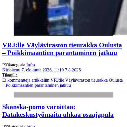
VRJ:lle Väyläviraston tieurakka Oulusta
– Poikkimaantien parantaminen jatkuu
Pääkategoria
Infra
Kirjoitettu 7. elokuuta 2026, 11:19
7.8.2026
Tilaajille
Ei kommentteja
artikkeliin VRJ:lle Väyläviraston tieurakka Oulusta
– Poikkimaantien parantaminen jatkuu
Skanska-pomo varoittaa:
Datakeskustyömaita uhkaa osaajapula
Pääkategoria
Infra