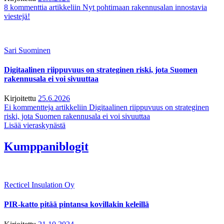
8 kommenttia
artikkeliin Nyt pohtimaan rakennusalan innostavia
viestejä!
Sari Suominen
Digitaalinen riippuvuus on strateginen riski, jota Suomen
rakennusala ei voi sivuuttaa
Kirjoitettu
25.6.2026
Ei kommentteja
artikkeliin Digitaalinen riippuvuus on strateginen
riski, jota Suomen rakennusala ei voi sivuuttaa
Lisää vieraskynästä
Kumppaniblogit
Recticel Insulation Oy
PIR-katto pitää pintansa kovillakin keleillä