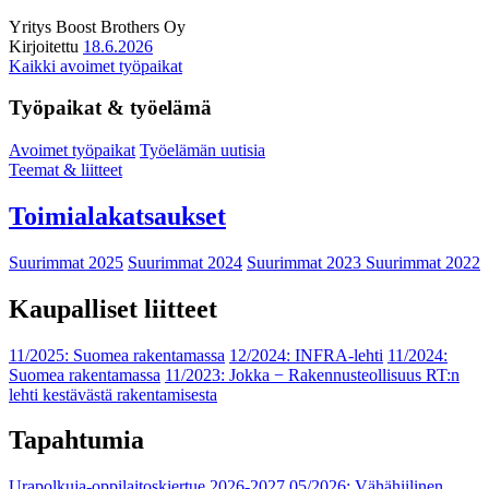
Yritys
Boost Brothers Oy
Kirjoitettu
18.6.2026
Kaikki avoimet työpaikat
Työpaikat & työelämä
Avoimet työpaikat
Työelämän uutisia
Teemat & liitteet
Toimialakatsaukset
Suurimmat 2025
Suurimmat 2024
Suurimmat 2023
Suurimmat 2022
Kaupalliset liitteet
11/2025: Suomea rakentamassa
12/2024: INFRA-lehti
11/2024:
Suomea rakentamassa
11/2023: Jokka − Rakennusteollisuus RT:n
lehti kestävästä rakentamisesta
Tapahtumia
Urapolkuja-oppilaitoskiertue 2026-2027
05/2026: Vähähiilinen