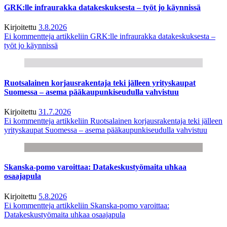
GRK:lle infraurakka datakeskuksesta – työt jo käynnissä
Kirjoitettu
3.8.2026
Ei kommentteja
artikkeliin GRK:lle infraurakka datakeskuksesta –
työt jo käynnissä
Ruotsalainen korjausrakentaja teki jälleen yrityskaupat
Suomessa – asema pääkaupunkiseudulla vahvistuu
Kirjoitettu
31.7.2026
Ei kommentteja
artikkeliin Ruotsalainen korjausrakentaja teki jälleen
yrityskaupat Suomessa – asema pääkaupunkiseudulla vahvistuu
Skanska-pomo varoittaa: Datakeskustyömaita uhkaa
osaajapula
Kirjoitettu
5.8.2026
Ei kommentteja
artikkeliin Skanska-pomo varoittaa:
Datakeskustyömaita uhkaa osaajapula