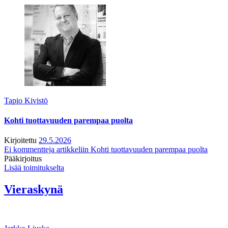
Tapio Kivistö
Kohti tuottavuuden parempaa puolta
Kirjoitettu
29.5.2026
Ei kommentteja
artikkeliin Kohti tuottavuuden parempaa puolta
Pääkirjoitus
Lisää toimitukselta
Vieraskynä