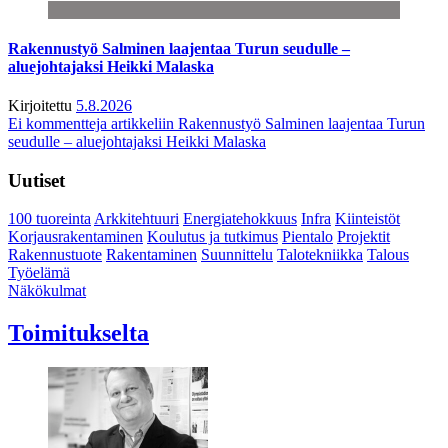
Rakennustyö Salminen laajentaa Turun seudulle –
aluejohtajaksi Heikki Malaska
Kirjoitettu
5.8.2026
Ei kommentteja
artikkeliin Rakennustyö Salminen laajentaa Turun
seudulle – aluejohtajaksi Heikki Malaska
Uutiset
100 tuoreinta
Arkkitehtuuri
Energiatehokkuus
Infra
Kiinteistöt
Korjausrakentaminen
Koulutus ja tutkimus
Pientalo
Projektit
Rakennustuote
Rakentaminen
Suunnittelu
Talotekniikka
Talous
Työelämä
Näkökulmat
Toimitukselta