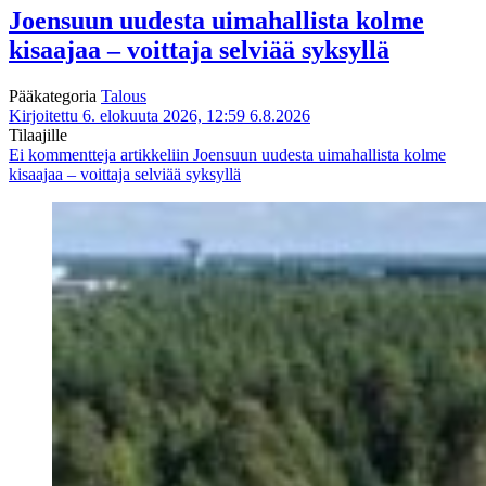
Joensuun uudesta uimahallista kolme
kisaajaa – voittaja selviää syksyllä
Pääkategoria
Talous
Kirjoitettu 6. elokuuta 2026, 12:59
6.8.2026
Tilaajille
Ei kommentteja
artikkeliin Joensuun uudesta uimahallista kolme
kisaajaa – voittaja selviää syksyllä