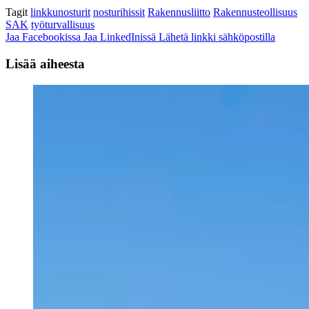
Tagit
linkkunosturit
nosturihissit
Rakennusliitto
Rakennusteollisuus
SAK
työturvallisuus
Jaa Facebookissa
Jaa LinkedInissä
Lähetä linkki sähköpostilla
Lisää aiheesta