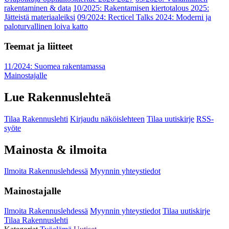
rakentaminen & data
10/2025: Rakentamisen kiertotalous 2025:
Jätteistä materiaaleiksi
09/2024: Recticel Talks 2024: Moderni ja
paloturvallinen loiva katto
Teemat ja liitteet
11/2024: Suomea rakentamassa
Mainostajalle
Lue Rakennuslehteä
Tilaa Rakennuslehti
Kirjaudu näköislehteen
Tilaa uutiskirje
RSS-
syöte
Mainosta & ilmoita
Ilmoita Rakennuslehdessä
Myynnin yhteystiedot
Mainostajalle
Ilmoita Rakennuslehdessä
Myynnin yhteystiedot
Tilaa uutiskirje
Tilaa Rakennuslehti