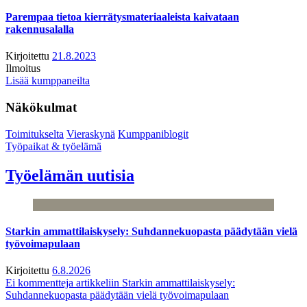
Parempaa tietoa kierrätysmateriaaleista kaivataan
rakennusalalla
Kirjoitettu
21.8.2023
Ilmoitus
Lisää kumppaneilta
Näkökulmat
Toimitukselta
Vieraskynä
Kumppaniblogit
Työpaikat & työelämä
Työelämän uutisia
Starkin ammattilaiskysely: Suhdannekuopasta päädytään vielä
työvoimapulaan
Kirjoitettu
6.8.2026
Ei kommentteja
artikkeliin Starkin ammattilaiskysely:
Suhdannekuopasta päädytään vielä työvoimapulaan