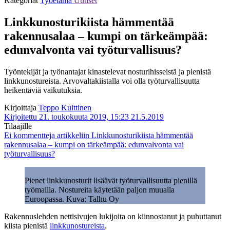
Kategoriat
Työelämä
Uutiset
Linkkunosturikiista hämmentää
rakennusalaa – kumpi on tärkeämpää:
edunvalvonta vai työturvallisuus?
Työntekijät ja työnantajat kinastelevat nosturihisseistä ja pienistä
linkkunostureista. Arvovaltakiistalla voi olla työturvallisuutta
heikentäviä vaikutuksia.
Kirjoittaja
Teppo Kuittinen
Kirjoitettu 21. toukokuuta 2019, 15:23
21.5.2019
Tilaajille
Ei kommentteja
artikkeliin Linkkunosturikiista hämmentää
rakennusalaa – kumpi on tärkeämpää: edunvalvonta vai
työturvallisuus?
Pienet linkkunosturit lisäävät työturvallisuutta pienillä
työmailla. Nostureita käytetään paljon muualla
Euroopassa. Kuva: Talhu Oy
Rakennuslehden nettisivujen lukijoita on kiinnostanut ja puhuttanut
kiista pienistä
linkkunostureista
.