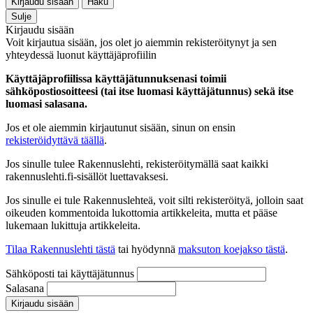
Kirjaudu sisään
Haku
Sulje
Kirjaudu sisään
Voit kirjautua sisään, jos olet jo aiemmin rekisteröitynyt ja sen
yhteydessä luonut käyttäjäprofiilin
Käyttäjäprofiilissa käyttäjätunnuksenasi toimii
sähköpostiosoitteesi (tai itse luomasi käyttäjätunnus) sekä itse
luomasi salasana.
Jos et ole aiemmin kirjautunut sisään, sinun on ensin
rekisteröidyttävä täällä
.
Jos sinulle tulee Rakennuslehti, rekisteröitymällä saat kaikki
rakennuslehti.fi-sisällöt luettavaksesi.
Jos sinulle ei tule Rakennuslehteä, voit silti rekisteröityä, jolloin saat
oikeuden kommentoida lukottomia artikkeleita, mutta et pääse
lukemaan lukittuja artikkeleita.
Tilaa Rakennuslehti tästä
tai hyödynnä
maksuton koejakso tästä
.
Sähköposti tai käyttäjätunnus
Salasana
Kirjaudu sisään