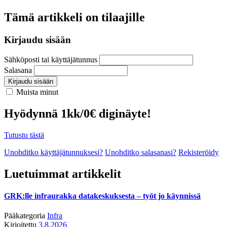
Tämä artikkeli on tilaajille
Kirjaudu sisään
Sähköposti tai käyttäjätunnus
Salasana
Kirjaudu sisään
Muista minut
Hyödynnä 1kk/0€ diginäyte!
Tutustu tästä
Unohditko käyttäjätunnuksesi?
Unohditko salasanasi?
Rekisteröidy
Luetuimmat artikkelit
GRK:lle infraurakka datakeskuksesta – työt jo käynnissä
Pääkategoria
Infra
Kirjoitettu
3.8.2026