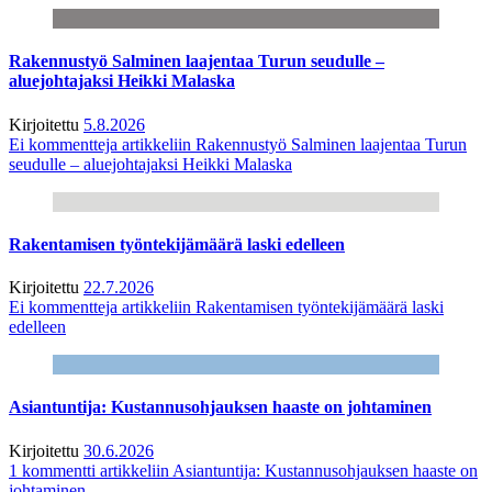
Rakennustyö Salminen laajentaa Turun seudulle –
aluejohtajaksi Heikki Malaska
Kirjoitettu
5.8.2026
Ei kommentteja
artikkeliin Rakennustyö Salminen laajentaa Turun
seudulle – aluejohtajaksi Heikki Malaska
Rakentamisen työntekijämäärä laski edelleen
Kirjoitettu
22.7.2026
Ei kommentteja
artikkeliin Rakentamisen työntekijämäärä laski
edelleen
Asiantuntija: Kustannusohjauksen haaste on johtaminen
Kirjoitettu
30.6.2026
1 kommentti
artikkeliin Asiantuntija: Kustannusohjauksen haaste on
johtaminen