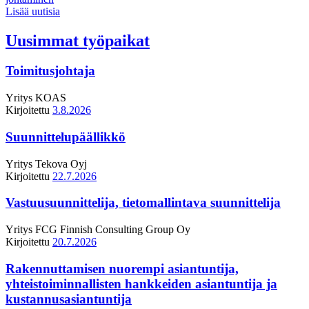
Lisää uutisia
Uusimmat työpaikat
Toimitusjohtaja
Yritys
KOAS
Kirjoitettu
3.8.2026
Suunnittelupäällikkö
Yritys
Tekova Oyj
Kirjoitettu
22.7.2026
Vastuusuunnittelija, tietomallintava suunnittelija
Yritys
FCG Finnish Consulting Group Oy
Kirjoitettu
20.7.2026
Rakennuttamisen nuorempi asiantuntija,
yhteistoiminnallisten hankkeiden asiantuntija ja
kustannusasiantuntija