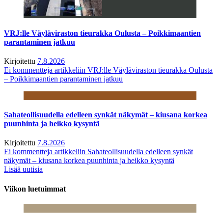
VRJ:lle Väyläviraston tieurakka Oulusta – Poikkimaantien
parantaminen jatkuu
Kirjoitettu
7.8.2026
Ei kommentteja
artikkeliin VRJ:lle Väyläviraston tieurakka Oulusta
– Poikkimaantien parantaminen jatkuu
Sahateollisuudella edelleen synkät näkymät – kiusana korkea
puunhinta ja heikko kysyntä
Kirjoitettu
7.8.2026
Ei kommentteja
artikkeliin Sahateollisuudella edelleen synkät
näkymät – kiusana korkea puunhinta ja heikko kysyntä
Lisää uutisia
Viikon luetuimmat