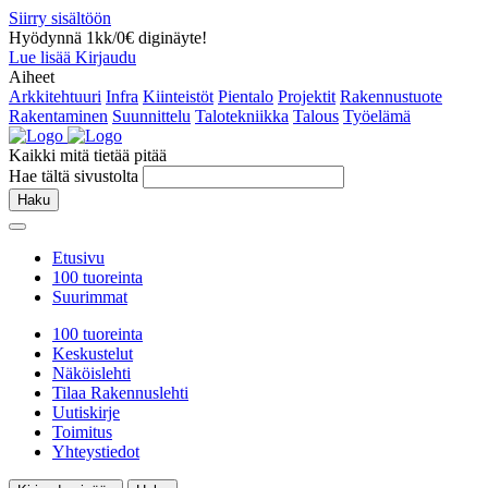
Siirry sisältöön
Hyödynnä 1kk/0€ diginäyte!
Lue lisää
Kirjaudu
Aiheet
Arkkitehtuuri
Infra
Kiinteistöt
Pientalo
Projektit
Rakennustuote
Rakentaminen
Suunnittelu
Talotekniikka
Talous
Työelämä
Kaikki mitä tietää pitää
Hae tältä sivustolta
Haku
Etusivu
100 tuoreinta
Suurimmat
100 tuoreinta
Keskustelut
Näköislehti
Tilaa Rakennuslehti
Uutiskirje
Toimitus
Yhteystiedot