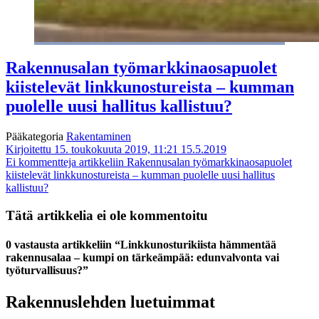
Rakennusalan työmarkkinaosapuolet
kiistelevät linkkunostureista – kumman
puolelle uusi hallitus kallistuu?
Pääkategoria
Rakentaminen
Kirjoitettu 15. toukokuuta 2019, 11:21
15.5.2019
Ei kommentteja
artikkeliin Rakennusalan työmarkkinaosapuolet
kiistelevät linkkunostureista – kumman puolelle uusi hallitus
kallistuu?
Tätä artikkelia ei ole kommentoitu
0 vastausta artikkeliin “Linkkunosturikiista hämmentää
rakennusalaa – kumpi on tärkeämpää: edunvalvonta vai
työturvallisuus?”
Rakennuslehden luetuimmat