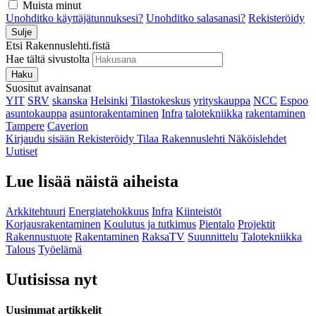
Muista minut
Unohditko käyttäjätunnuksesi?
Unohditko salasanasi?
Rekisteröidy
Sulje
Etsi Rakennuslehti.fistä
Hae tältä sivustolta
Haku
Suositut avainsanat
YIT
SRV
skanska
Helsinki
Tilastokeskus
yrityskauppa
NCC
Espoo
asuntokauppa
asuntorakentaminen
Infra
talotekniikka
rakentaminen
Tampere
Caverion
Kirjaudu sisään
Rekisteröidy
Tilaa Rakennuslehti
Näköislehdet
Uutiset
Lue lisää näistä aiheista
Arkkitehtuuri
Energiatehokkuus
Infra
Kiinteistöt
Korjausrakentaminen
Koulutus ja tutkimus
Pientalo
Projektit
Rakennustuote
Rakentaminen
RaksaTV
Suunnittelu
Talotekniikka
Talous
Työelämä
Uutisissa nyt
Uusimmat artikkelit