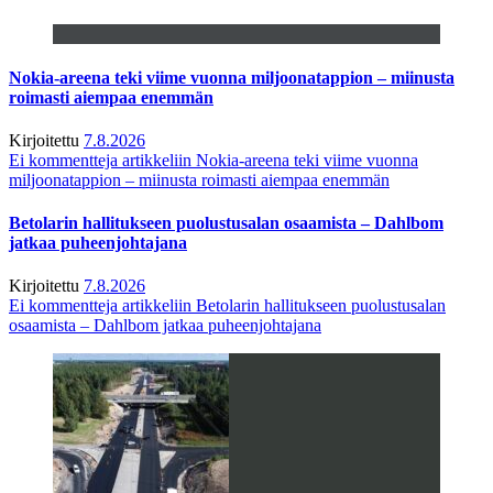
Nokia-areena teki viime vuonna miljoonatappion – miinusta
roimasti aiempaa enemmän
Kirjoitettu
7.8.2026
Ei kommentteja
artikkeliin Nokia-areena teki viime vuonna
miljoonatappion – miinusta roimasti aiempaa enemmän
Betolarin hallitukseen puolustusalan osaamista – Dahlbom
jatkaa puheenjohtajana
Kirjoitettu
7.8.2026
Ei kommentteja
artikkeliin Betolarin hallitukseen puolustusalan
osaamista – Dahlbom jatkaa puheenjohtajana